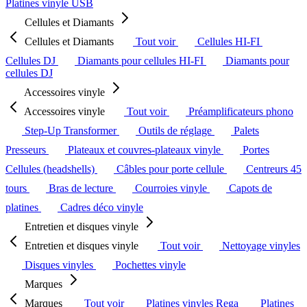
Platines vinyle USB
Cellules et Diamants
Cellules et Diamants
Tout voir
Cellules HI-FI
Cellules DJ
Diamants pour cellules HI-FI
Diamants pour
cellules DJ
Accessoires vinyle
Accessoires vinyle
Tout voir
Préamplificateurs phono
Step-Up Transformer
Outils de réglage
Palets
Presseurs
Plateaux et couvres-plateaux vinyle
Portes
Cellules (headshells)
Câbles pour porte cellule
Centreurs 45
tours
Bras de lecture
Courroies vinyle
Capots de
platines
Cadres déco vinyle
Entretien et disques vinyle
Entretien et disques vinyle
Tout voir
Nettoyage vinyles
Disques vinyles
Pochettes vinyle
Marques
Marques
Tout voir
Platines vinyles Rega
Platines