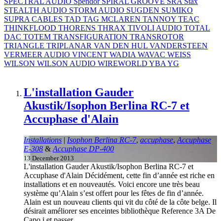
SPECTRAL AUDIO
Spendor
SPIRAL GROOVE
SRA
Stax
STEALTH AUDIO
STORM AUDIO
SUGDEN
SUMIKO
SUPRA CABLES
TAD
TAG MCLAREN
TANNOY
TEAC
THINKFLOOD
THORENS
THRAX
TIVOLI AUDIO
TOTAL
DAC
TOTEM
TRANSFIGURATION
TRANSROTOR
TRIANGLE
TRIPLANAR
VAN DEN HUL
VANDERSTEEN
VERMEER AUDIO
VINCENT
WADIA
WAVAC
WEISS
WILSON
WILSON AUDIO
WIREWORLD
YBA
YG
L'installation Gauder
Akustik/Isophon Berlina RC-7 et
Accuphase d'Alain
Installations
|
Isophon Berlina RC-7
,
accuphase
,
Accuphase
E-308
&
Accuphase DP-400
13 December 2013
L'installation Gauder Akustik/Isophon Berlina RC-7 et
Accuphase d'Alain Décidément, cette fin d’année est riche en
installations et en nouveautés. Voici encore une très beau
système qu’Alain s’est offert pour les fêtes de fin d’année.
Alain est un nouveau clients qui vit du côté de la côte belge. Il
désirait améliorer ses enceintes bibliothèque Reference 3A De
Capo i et passer...