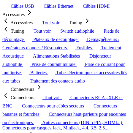
Câbles USB
Câbles Ethernet
Câbles HDMI
Accessoires
Accessoires
Tout voir
Tuning
Tuning
Tout voir
Switch audiophile
Pieds de
découplage
Plateaux de découplage
Démagnétiseurs /
Générateurs d'ondes / Résonateurs
Fusibles
Traitement
Acoustique
Alimentations Stabilisées
Disjoncteur
audiophile
Prise de courant murale
Prise de courant pour
multiprise
Batteries
Tubes électroniques et accessoires liés
aux tubes
Traitement des contacts audio
Connecteurs
Connecteurs
Tout voir
Connecteurs RCA , XLR et
BNC
Connecteurs pour câbles secteurs
Connecteurs
bananes et fourches
Connecteurs haut-parleurs pour enceintes
ou électroniques
Autres connecteurs (DIN 5 PIN, HDMI...)
Connecteurs pour casques Jack, Minijack, 4.4, 3.5, 2.5...