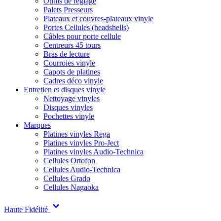
Outils de réglage
Palets Presseurs
Plateaux et couvres-plateaux vinyle
Portes Cellules (headshells)
Câbles pour porte cellule
Centreurs 45 tours
Bras de lecture
Courroies vinyle
Capots de platines
Cadres déco vinyle
Entretien et disques vinyle
Nettoyage vinyles
Disques vinyles
Pochettes vinyle
Marques
Platines vinyles Rega
Platines vinyles Pro-Ject
Platines vinyles Audio-Technica
Cellules Ortofon
Cellules Audio-Technica
Cellules Grado
Cellules Nagaoka
Haute Fidélité