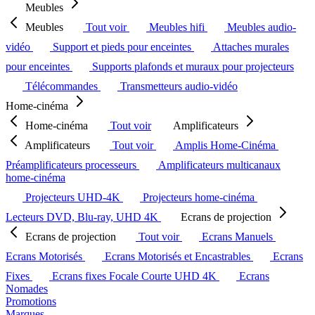
Meubles
Meubles
Tout voir
Meubles hifi
Meubles audio-
vidéo
Support et pieds pour enceintes
Attaches murales
pour enceintes
Supports plafonds et muraux pour projecteurs
Télécommandes
Transmetteurs audio-vidéo
Home-cinéma
Home-cinéma
Tout voir
Amplificateurs
Amplificateurs
Tout voir
Amplis Home-Cinéma
Préamplificateurs processeurs
Amplificateurs multicanaux
home-cinéma
Projecteurs UHD-4K
Projecteurs home-cinéma
Lecteurs DVD, Blu-ray, UHD 4K
Ecrans de projection
Ecrans de projection
Tout voir
Ecrans Manuels
Ecrans Motorisés
Ecrans Motorisés et Encastrables
Ecrans
Fixes
Ecrans fixes Focale Courte UHD 4K
Ecrans
Nomades
Promotions
Marques