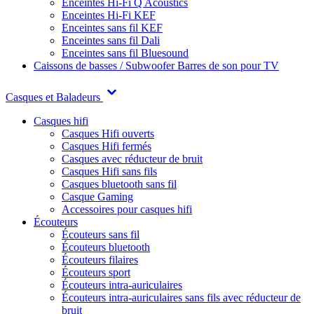
Enceintes Hi-Fi Q Acoustics
Enceintes Hi-Fi KEF
Enceintes sans fil KEF
Enceintes sans fil Dali
Enceintes sans fil Bluesound
Caissons de basses / Subwoofer
Barres de son pour TV
Casques et Baladeurs
Casques hifi
Casques Hifi ouverts
Casques Hifi fermés
Casques avec réducteur de bruit
Casques Hifi sans fils
Casques bluetooth sans fil
Casque Gaming
Accessoires pour casques hifi
Écouteurs
Écouteurs sans fil
Écouteurs bluetooth
Écouteurs filaires
Écouteurs sport
Écouteurs intra-auriculaires
Écouteurs intra-auriculaires sans fils avec réducteur de
bruit