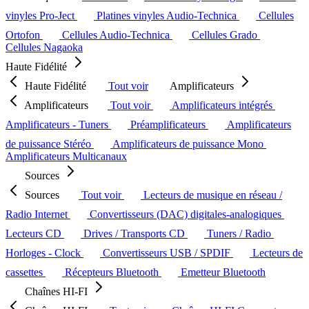
vinyles Pro-Ject
Platines vinyles Audio-Technica
Cellules
Ortofon
Cellules Audio-Technica
Cellules Grado
Cellules Nagaoka
Haute Fidélité
Haute Fidélité
Tout voir
Amplificateurs
Amplificateurs
Tout voir
Amplificateurs intégrés
Amplificateurs - Tuners
Préamplificateurs
Amplificateurs
de puissance Stéréo
Amplificateurs de puissance Mono
Amplificateurs Multicanaux
Sources
Sources
Tout voir
Lecteurs de musique en réseau /
Radio Internet
Convertisseurs (DAC) digitales-analogiques
Lecteurs CD
Drives / Transports CD
Tuners / Radio
Horloges - Clock
Convertisseurs USB / SPDIF
Lecteurs de
cassettes
Récepteurs Bluetooth
Emetteur Bluetooth
Chaînes HI-FI