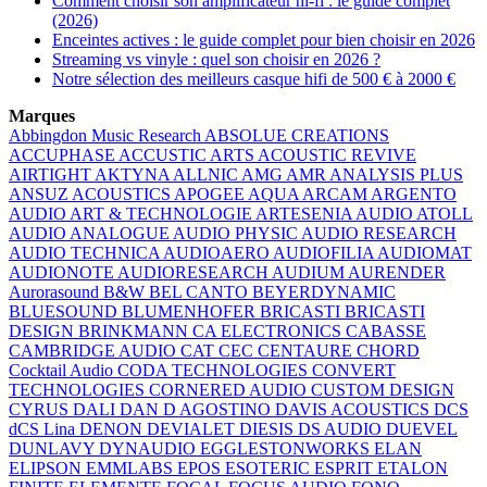
Comment choisir son amplificateur hi-fi : le guide complet
(2026)
Enceintes actives : le guide complet pour bien choisir en 2026
Streaming vs vinyle : quel son choisir en 2026 ?
Notre sélection des meilleurs casque hifi de 500 € à 2000 €
Marques
Abbingdon Music Research
ABSOLUE CREATIONS
ACCUPHASE
ACCUSTIC ARTS
ACOUSTIC REVIVE
AIRTIGHT
AKTYNA
ALLNIC
AMG
AMR
ANALYSIS PLUS
ANSUZ ACOUSTICS
APOGEE
AQUA
ARCAM
ARGENTO
AUDIO
ART & TECHNOLOGIE
ARTESENIA AUDIO
ATOLL
AUDIO ANALOGUE
AUDIO PHYSIC
AUDIO RESEARCH
AUDIO TECHNICA
AUDIOAERO
AUDIOFILIA
AUDIOMAT
AUDIONOTE
AUDIORESEARCH
AUDIUM
AURENDER
Aurorasound
B&W
BEL CANTO
BEYERDYNAMIC
BLUESOUND
BLUMENHOFER
BRICASTI
BRICASTI
DESIGN
BRINKMANN
CA ELECTRONICS
CABASSE
CAMBRIDGE AUDIO
CAT
CEC
CENTAURE
CHORD
Cocktail Audio
CODA TECHNOLOGIES
CONVERT
TECHNOLOGIES
CORNERED AUDIO
CUSTOM DESIGN
CYRUS
DALI
DAN D AGOSTINO
DAVIS ACOUSTICS
DCS
dCS Lina
DENON
DEVIALET
DIESIS
DS AUDIO
DUEVEL
DUNLAVY
DYNAUDIO
EGGLESTONWORKS
ELAN
ELIPSON
EMMLABS
EPOS
ESOTERIC
ESPRIT
ETALON