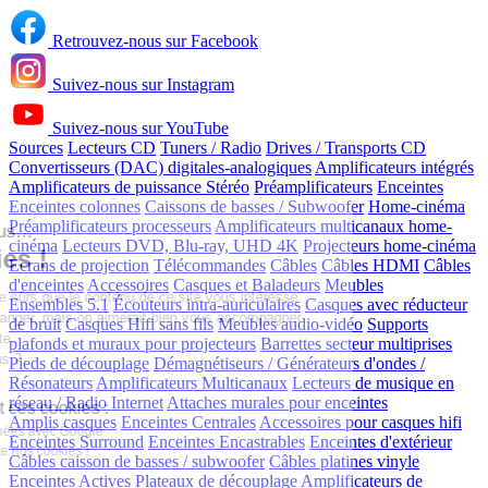
Retrouvez-nous sur Facebook
Suivez-nous sur Instagram
Suivez-nous sur YouTube
Sources
Lecteurs CD
Tuners / Radio
Drives / Transports CD
Convertisseurs (DAC) digitales-analogiques
Amplificateurs intégrés
Continuer sans accepter
Amplificateurs de puissance Stéréo
Préamplificateurs
Enceintes
Enceintes colonnes
Caissons de basses / Subwoofer
Home-cinéma
Préamplificateurs processeurs
Amplificateurs multicanaux home-
Salut c'est nous...
cinéma
Lecteurs DVD, Blu-ray, UHD 4K
Projecteurs home-cinéma
les Cookies !
Ecrans de projection
Télécommandes
Câbles
Câbles HDMI
Câbles
d'enceintes
Accessoires
Casques et Baladeurs
Meubles
On a attendu d'être sûrs que le contenu de ce site vous intéresse
Ensembles 5.1
Écouteurs intra-auriculaires
Casques avec réducteur
avant de vous déranger, mais on aimerait bien vous accompagner
de bruit
Casques Hifi sans fils
Meubles audio-vidéo
Supports
pendant votre visite...
plafonds et muraux pour projecteurs
Barrettes secteur multiprises
C'est OK pour vous ?
Pieds de découplage
Démagnétiseurs / Générateurs d'ondes /
Résonateurs
Amplificateurs Multicanaux
Lecteurs de musique en
réseau / Radio Internet
Attaches murales pour enceintes
À quoi servent ces cookies :
Amplis casques
Enceintes Centrales
Accessoires pour casques hifi
Partage de données avec Google
Enceintes Surround
Enceintes Encastrables
Enceintes d'extérieur
On vous présente nos cookies !
Câbles caisson de basses / subwoofer
Câbles platines vinyle
Enceintes Actives
Plateaux de découplage
Amplificateurs de