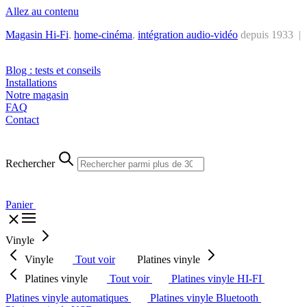
Allez au contenu
Magasin Hi-Fi
,
home-cinéma
,
intégra
tion audio-vidéo
depuis 1933 |
Tél. : +32 2 538 44 51 (mar-sam, 10h-12h30 et 14h-18h30)
Blog : tests et conseils
Installations
Notre magasin
FAQ
Contact
Rechercher
Panier
Vinyle
Vinyle
Tout voir
Platines vinyle
Platines vinyle
Tout voir
Platines vinyle HI-FI
Platines vinyle automatiques
Platines vinyle Bluetooth