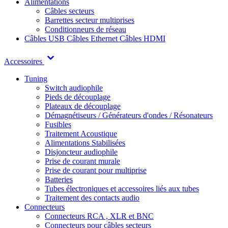
Alimentations
Câbles secteurs
Barrettes secteur multiprises
Conditionneurs de réseau
Câbles USB
Câbles Ethernet
Câbles HDMI
Accessoires
Tuning
Switch audiophile
Pieds de découplage
Plateaux de découplage
Démagnétiseurs / Générateurs d'ondes / Résonateurs
Fusibles
Traitement Acoustique
Alimentations Stabilisées
Disjoncteur audiophile
Prise de courant murale
Prise de courant pour multiprise
Batteries
Tubes électroniques et accessoires liés aux tubes
Traitement des contacts audio
Connecteurs
Connecteurs RCA , XLR et BNC
Connecteurs pour câbles secteurs