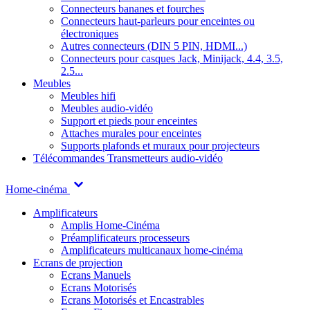
Connecteurs bananes et fourches
Connecteurs haut-parleurs pour enceintes ou
électroniques
Autres connecteurs (DIN 5 PIN, HDMI...)
Connecteurs pour casques Jack, Minijack, 4.4, 3.5,
2.5...
Meubles
Meubles hifi
Meubles audio-vidéo
Support et pieds pour enceintes
Attaches murales pour enceintes
Supports plafonds et muraux pour projecteurs
Télécommandes
Transmetteurs audio-vidéo
Home-cinéma
Amplificateurs
Amplis Home-Cinéma
Préamplificateurs processeurs
Amplificateurs multicanaux home-cinéma
Ecrans de projection
Ecrans Manuels
Ecrans Motorisés
Ecrans Motorisés et Encastrables