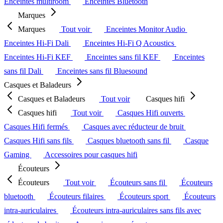
Enceintes multiroom
Enceintes Bluetooth
Marques
Marques
Tout voir
Enceintes Monitor Audio
Enceintes Hi-Fi Dali
Enceintes Hi-Fi Q Acoustics
Enceintes Hi-Fi KEF
Enceintes sans fil KEF
Enceintes
sans fil Dali
Enceintes sans fil Bluesound
Casques et Baladeurs
Casques et Baladeurs
Tout voir
Casques hifi
Casques hifi
Tout voir
Casques Hifi ouverts
Casques Hifi fermés
Casques avec réducteur de bruit
Casques Hifi sans fils
Casques bluetooth sans fil
Casque
Gaming
Accessoires pour casques hifi
Écouteurs
Écouteurs
Tout voir
Écouteurs sans fil
Écouteurs
bluetooth
Écouteurs filaires
Écouteurs sport
Écouteurs
intra-auriculaires
Écouteurs intra-auriculaires sans fils avec