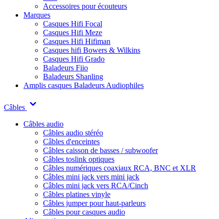
Accessoires pour écouteurs
Marques
Casques Hifi Focal
Casques Hifi Meze
Casques Hifi Hifiman
Casques hifi Bowers & Wilkins
Casques Hifi Grado
Baladeurs Fiio
Baladeurs Shanling
Amplis casques
Baladeurs Audiophiles
Câbles
Câbles audio
Câbles audio stéréo
Câbles d'enceintes
Câbles caisson de basses / subwoofer
Câbles toslink optiques
Câbles numériques coaxiaux RCA, BNC et XLR
Câbles mini jack vers mini jack
Câbles mini jack vers RCA/Cinch
Câbles platines vinyle
Câbles jumper pour haut-parleurs
Câbles pour casques audio