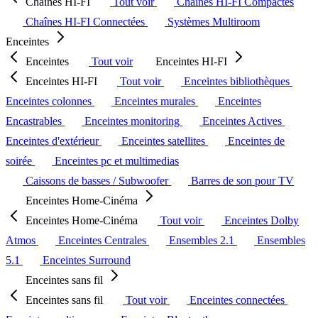
Chaînes HI-FI
Tout voir
Chaînes HI-FI Compactes
Chaînes HI-FI Connectées
Systèmes Multiroom
Enceintes
Enceintes
Tout voir
Enceintes HI-FI
Enceintes HI-FI
Tout voir
Enceintes bibliothèques
Enceintes colonnes
Enceintes murales
Enceintes
Encastrables
Enceintes monitoring
Enceintes Actives
Enceintes d'extérieur
Enceintes satellites
Enceintes de
soirée
Enceintes pc et multimedias
Caissons de basses / Subwoofer
Barres de son pour TV
Enceintes Home-Cinéma
Enceintes Home-Cinéma
Tout voir
Enceintes Dolby
Atmos
Enceintes Centrales
Ensembles 2.1
Ensembles
5.1
Enceintes Surround
Enceintes sans fil
Enceintes sans fil
Tout voir
Enceintes connectées