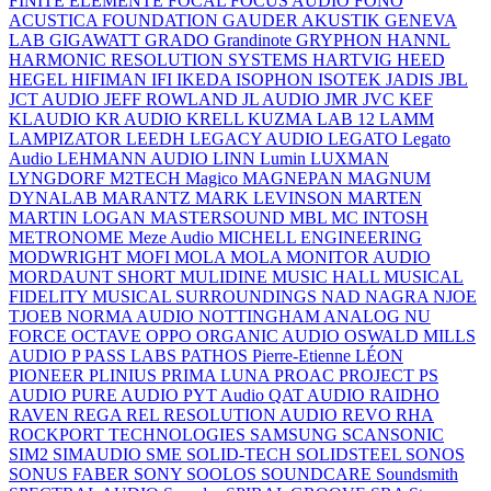
FINITE ELEMENTE
FOCAL
FOCUS AUDIO
FONO
ACUSTICA
FOUNDATION
GAUDER AKUSTIK
GENEVA
LAB
GIGAWATT
GRADO
Grandinote
GRYPHON
HANNL
HARMONIC RESOLUTION SYSTEMS
HARTVIG
HEED
HEGEL
HIFIMAN
IFI
IKEDA
ISOPHON
ISOTEK
JADIS
JBL
JCT AUDIO
JEFF ROWLAND
JL AUDIO
JMR
JVC
KEF
KLAUDIO
KR AUDIO
KRELL
KUZMA
LAB 12
LAMM
LAMPIZATOR
LEEDH
LEGACY AUDIO
LEGATO
Legato
Audio
LEHMANN AUDIO
LINN
Lumin
LUXMAN
LYNGDORF
M2TECH
Magico
MAGNEPAN
MAGNUM
DYNALAB
MARANTZ
MARK LEVINSON
MARTEN
MARTIN LOGAN
MASTERSOUND
MBL
MC INTOSH
METRONOME
Meze Audio
MICHELL ENGINEERING
MODWRIGHT
MOFI
MOLA MOLA
MONITOR AUDIO
MORDAUNT SHORT
MULIDINE
MUSIC HALL
MUSICAL
FIDELITY
MUSICAL SURROUNDINGS
NAD
NAGRA
NJOE
TJOEB
NORMA AUDIO
NOTTINGHAM ANALOG
NU
FORCE
OCTAVE
OPPO
ORGANIC AUDIO
OSWALD MILLS
AUDIO
P
PASS LABS
PATHOS
Pierre-Etienne LÉON
PIONEER
PLINIUS
PRIMA LUNA
PROAC
PROJECT
PS
AUDIO
PURE AUDIO
PYT Audio
QAT AUDIO
RAIDHO
RAVEN
REGA
REL
RESOLUTION AUDIO
REVO
RHA
ROCKPORT TECHNOLOGIES
SAMSUNG
SCANSONIC
SIM2
SIMAUDIO
SME
SOLID-TECH
SOLIDSTEEL
SONOS
SONUS FABER
SONY
SOOLOS
SOUNDCARE
Soundsmith