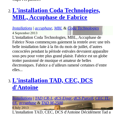
L'installation Coda Technologies,
MBL, Accuphase de Fabrice
Installations
|
accuphase
,
MBL
&
Coda Technologies
4 September 2013
L'installation Coda Technologies, MBL, Accuphase de
Fabrice Nous commençons gaiement la rentrée avec une très
belle installation faite à la fin du mois de juillet, d’autres
concoctées pendant la période estivales devraient apparaître
sous peu pour votre plus grand plaisir. Fabrice est un globe
trotter passionné de musique et amateur de belles
électroniques. Fabrice a d’ailleurs ramené certaines d’entre
elles...
L'installation TAD, CEC, DCS
d'Antoine
Installations
|
TAD CR-1
,
dCS Elgar
,
dCS Purcell
,
CEC TL-
0X
,
accuphase
&
TAD M-2500
6 July 2013
L'installation TAD, CEC, DCS d'Antoine Décidément Tad a