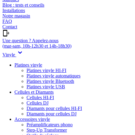
Blog : tests et conseils
Installations
Notre magasin
FAQ
Contact
Une question ? Appelez-nous
(mar-sam, 10h-12h30 et 14h-18h30)
Vinyle
Platines vinyle
Platines vinyle HI-FI
Platines vinyle automatiques
Platines vinyle Bluetooth
Platines vinyle USB
Cellules et Diamants
Cellules HI-FI
Cellules DJ
Diamants pour cellules HI-FI
Diamants pour cellules DJ
Accessoires vinyle
Préamplificateurs phono
Step-Up Transformer