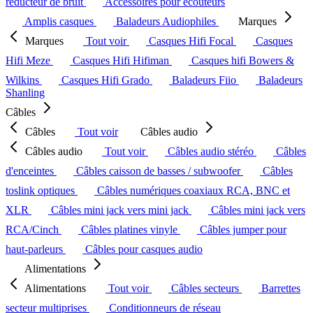
réducteur de bruit
Accessoires pour écouteurs
Amplis casques
Baladeurs Audiophiles
Marques
Marques
Tout voir
Casques Hifi Focal
Casques
Hifi Meze
Casques Hifi Hifiman
Casques hifi Bowers &
Wilkins
Casques Hifi Grado
Baladeurs Fiio
Baladeurs
Shanling
Câbles
Câbles
Tout voir
Câbles audio
Câbles audio
Tout voir
Câbles audio stéréo
Câbles
d'enceintes
Câbles caisson de basses / subwoofer
Câbles
toslink optiques
Câbles numériques coaxiaux RCA, BNC et
XLR
Câbles mini jack vers mini jack
Câbles mini jack vers
RCA/Cinch
Câbles platines vinyle
Câbles jumper pour
haut-parleurs
Câbles pour casques audio
Alimentations
Alimentations
Tout voir
Câbles secteurs
Barrettes
secteur multiprises
Conditionneurs de réseau