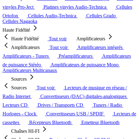
vinyles Pro-Ject
Platines vinyles Audio-Technica
Cellules
Ortofon
Cellules Audio-Technica
Cellules Grado
Cellules Nagaoka
Haute Fidélité
Haute Fidélité
Tout voir
Amplificateurs
Amplificateurs
Tout voir
Amplificateurs intégrés
Amplificateurs - Tuners
Préamplificateurs
Amplificateurs
de puissance Stéréo
Amplificateurs de puissance Mono
Amplificateurs Multicanaux
Sources
Sources
Tout voir
Lecteurs de musique en réseau /
Radio Internet
Convertisseurs (DAC) digitales-analogiques
Lecteurs CD
Drives / Transports CD
Tuners / Radio
Horloges - Clock
Convertisseurs USB / SPDIF
Lecteurs de
cassettes
Récepteurs Bluetooth
Emetteur Bluetooth
Chaînes HI-FI