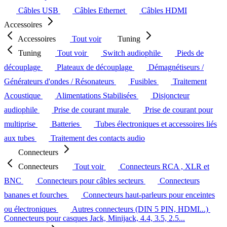
Câbles USB
Câbles Ethernet
Câbles HDMI
Accessoires
Accessoires
Tout voir
Tuning
Tuning
Tout voir
Switch audiophile
Pieds de
découplage
Plateaux de découplage
Démagnétiseurs /
Générateurs d'ondes / Résonateurs
Fusibles
Traitement
Acoustique
Alimentations Stabilisées
Disjoncteur
audiophile
Prise de courant murale
Prise de courant pour
multiprise
Batteries
Tubes électroniques et accessoires liés
aux tubes
Traitement des contacts audio
Connecteurs
Connecteurs
Tout voir
Connecteurs RCA , XLR et
BNC
Connecteurs pour câbles secteurs
Connecteurs
bananes et fourches
Connecteurs haut-parleurs pour enceintes
ou électroniques
Autres connecteurs (DIN 5 PIN, HDMI...)
Connecteurs pour casques Jack, Minijack, 4.4, 3.5, 2.5...