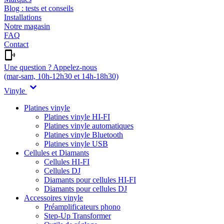
Blog : tests et conseils
Installations
Notre magasin
FAQ
Contact
Une question ? Appelez-nous
(mar-sam, 10h-12h30 et 14h-18h30)
Vinyle
Platines vinyle
Platines vinyle HI-FI
Platines vinyle automatiques
Platines vinyle Bluetooth
Platines vinyle USB
Cellules et Diamants
Cellules HI-FI
Cellules DJ
Diamants pour cellules HI-FI
Diamants pour cellules DJ
Accessoires vinyle
Préamplificateurs phono
Step-Up Transformer