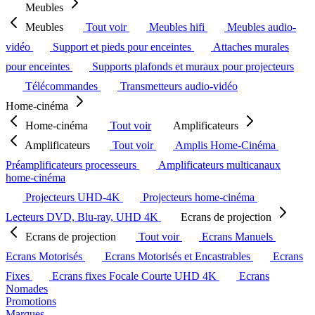
Meubles
Meubles
Tout voir
Meubles hifi
Meubles audio-
vidéo
Support et pieds pour enceintes
Attaches murales
pour enceintes
Supports plafonds et muraux pour projecteurs
Télécommandes
Transmetteurs audio-vidéo
Home-cinéma
Home-cinéma
Tout voir
Amplificateurs
Amplificateurs
Tout voir
Amplis Home-Cinéma
Préamplificateurs processeurs
Amplificateurs multicanaux
home-cinéma
Projecteurs UHD-4K
Projecteurs home-cinéma
Lecteurs DVD, Blu-ray, UHD 4K
Ecrans de projection
Ecrans de projection
Tout voir
Ecrans Manuels
Ecrans Motorisés
Ecrans Motorisés et Encastrables
Ecrans
Fixes
Ecrans fixes Focale Courte UHD 4K
Ecrans
Nomades
Promotions
Marques