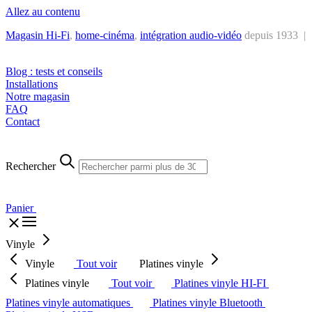
Allez au contenu
Magasin Hi-Fi
,
home-cinéma
,
intégra
tion audio-vidéo
depuis 1933 |
Tél. : +32 2 538 44 51 (mar-sam, 10h-12h30 et 14h-18h30)
Blog : tests et conseils
Installations
Notre magasin
FAQ
Contact
Rechercher
Panier
Vinyle
Vinyle
Tout voir
Platines vinyle
Platines vinyle
Tout voir
Platines vinyle HI-FI
Platines vinyle automatiques
Platines vinyle Bluetooth