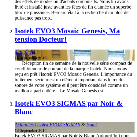
des effets de modes ou d'achats compulsifs. Nous lui avons
livré et installé juste avant les fêtes de fin d'année un superbe
bloc de puissance. Bernard était à la recherche d'un bloc de
puissance pas trop...
Isotek EVO3 Mosaic Genesis, Ma
tension Docteur!
Actualites
14 September 2015
Réception fin de semaine de la nouvelle série compact de
conditionneur de courant de la marque Isotek. Nous avons
reçu en prêt l'Isotek EVO3 Mosaic Genesis. L'importance du
traitement secteur est un élément important dans le rendu
sonore de votre système et il peut être considéré comme un
maillon a part entiére. Le Mosaic Genesis est...
Isotek EVO3 SIGMAS par Noir &
Blanc
Actualites
|
Isotek EVO3 SIGMAS
&
Isotek
13 September 2014
Isotek EVO3 SIGMAS par Noir & Blanc Aujourd’hui nous