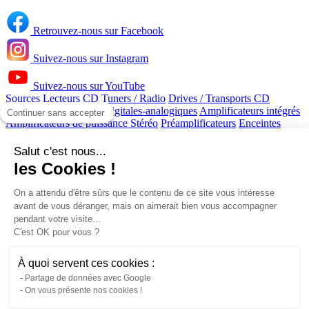
Retrouvez-nous sur Facebook
Suivez-nous sur Instagram
Suivez-nous sur YouTube
Sources
Lecteurs CD
Tuners / Radio
Drives / Transports CD
Convertisseurs (DAC) digitales-analogiques
Amplificateurs intégrés
Continuer sans accepter
Amplificateurs de puissance Stéréo
Préamplificateurs
Enceintes
Enceintes colonnes
Caissons de basses / Subwoofer
Home-cinéma
Préamplificateurs processeurs
Amplificateurs multicanaux home-
Salut c'est nous...
cinéma
Lecteurs DVD, Blu-ray, UHD 4K
Projecteurs home-cinéma
les Cookies !
Ecrans de projection
Télécommandes
Câbles
Câbles HDMI
Câbles
d'enceintes
Accessoires
Casques et Baladeurs
Meubles
On a attendu d'être sûrs que le contenu de ce site vous intéresse
Ensembles 5.1
Écouteurs intra-auriculaires
Casques avec réducteur
avant de vous déranger, mais on aimerait bien vous accompagner
de bruit
Casques Hifi sans fils
Meubles audio-vidéo
Supports
pendant votre visite...
plafonds et muraux pour projecteurs
Barrettes secteur multiprises
C'est OK pour vous ?
Pieds de découplage
Démagnétiseurs / Générateurs d'ondes /
Résonateurs
Amplificateurs Multicanaux
Lecteurs de musique en
réseau / Radio Internet
Attaches murales pour enceintes
À quoi servent ces cookies :
Amplis casques
Enceintes Centrales
Accessoires pour casques hifi
Partage de données avec Google
Enceintes Surround
Enceintes Encastrables
Enceintes d'extérieur
On vous présente nos cookies !
Câbles caisson de basses / subwoofer
Câbles platines vinyle