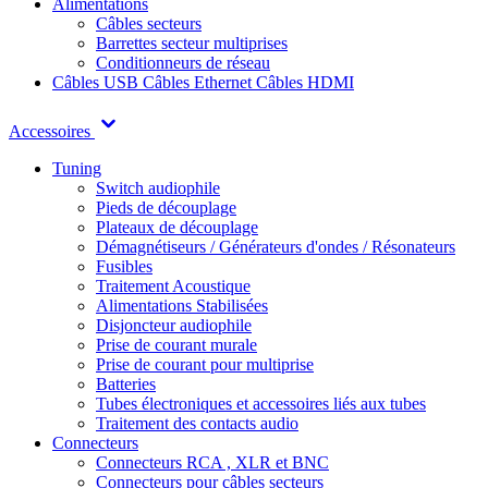
Alimentations
Câbles secteurs
Barrettes secteur multiprises
Conditionneurs de réseau
Câbles USB
Câbles Ethernet
Câbles HDMI
Accessoires
Tuning
Switch audiophile
Pieds de découplage
Plateaux de découplage
Démagnétiseurs / Générateurs d'ondes / Résonateurs
Fusibles
Traitement Acoustique
Alimentations Stabilisées
Disjoncteur audiophile
Prise de courant murale
Prise de courant pour multiprise
Batteries
Tubes électroniques et accessoires liés aux tubes
Traitement des contacts audio
Connecteurs
Connecteurs RCA , XLR et BNC
Connecteurs pour câbles secteurs