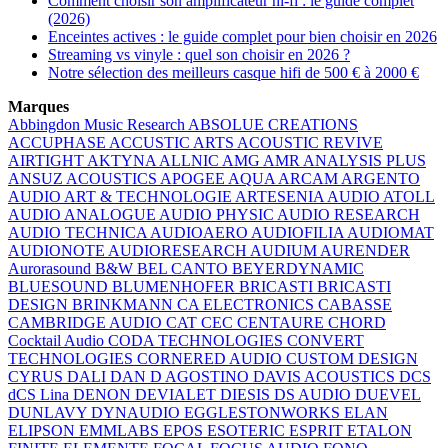
Comment choisir son amplificateur hi-fi : le guide complet
(2026)
Enceintes actives : le guide complet pour bien choisir en 2026
Streaming vs vinyle : quel son choisir en 2026 ?
Notre sélection des meilleurs casque hifi de 500 € à 2000 €
Marques
Abbingdon Music Research
ABSOLUE CREATIONS
ACCUPHASE
ACCUSTIC ARTS
ACOUSTIC REVIVE
AIRTIGHT
AKTYNA
ALLNIC
AMG
AMR
ANALYSIS PLUS
ANSUZ ACOUSTICS
APOGEE
AQUA
ARCAM
ARGENTO
AUDIO
ART & TECHNOLOGIE
ARTESENIA AUDIO
ATOLL
AUDIO ANALOGUE
AUDIO PHYSIC
AUDIO RESEARCH
AUDIO TECHNICA
AUDIOAERO
AUDIOFILIA
AUDIOMAT
AUDIONOTE
AUDIORESEARCH
AUDIUM
AURENDER
Aurorasound
B&W
BEL CANTO
BEYERDYNAMIC
BLUESOUND
BLUMENHOFER
BRICASTI
BRICASTI
DESIGN
BRINKMANN
CA ELECTRONICS
CABASSE
CAMBRIDGE AUDIO
CAT
CEC
CENTAURE
CHORD
Cocktail Audio
CODA TECHNOLOGIES
CONVERT
TECHNOLOGIES
CORNERED AUDIO
CUSTOM DESIGN
CYRUS
DALI
DAN D AGOSTINO
DAVIS ACOUSTICS
DCS
dCS Lina
DENON
DEVIALET
DIESIS
DS AUDIO
DUEVEL
DUNLAVY
DYNAUDIO
EGGLESTONWORKS
ELAN
ELIPSON
EMMLABS
EPOS
ESOTERIC
ESPRIT
ETALON