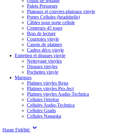
Outils de réglage
Palets Presseurs
Plateaux et couvres-plateaux vinyle
Portes Cellules (headshells)
Câbles pour porte cellule
Centreurs 45 tours
Bras de lecture
Courroies vinyle
Capots de platines
Cadres déco vinyle
Entretien et disques vinyle
Nettoyage vinyles
Disques vinyles
Pochettes vinyle
Marques
Platines vinyles Rega
Platines vinyles Pro-Ject
Platines vinyles Audio-Technica
Cellules Ortofon
Cellules Audio-Technica
Cellules Grado
Cellules Nagaoka
Haute Fidélité