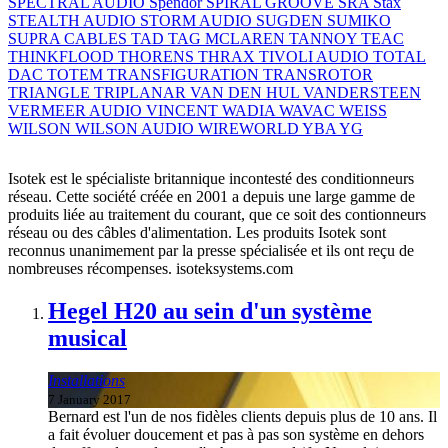
SPECTRAL AUDIO
Spendor
SPIRAL GROOVE
SRA
Stax
STEALTH AUDIO
STORM AUDIO
SUGDEN
SUMIKO
SUPRA CABLES
TAD
TAG MCLAREN
TANNOY
TEAC
THINKFLOOD
THORENS
THRAX
TIVOLI AUDIO
TOTAL
DAC
TOTEM
TRANSFIGURATION
TRANSROTOR
TRIANGLE
TRIPLANAR
VAN DEN HUL
VANDERSTEEN
VERMEER AUDIO
VINCENT
WADIA
WAVAC
WEISS
WILSON
WILSON AUDIO
WIREWORLD
YBA
YG
Isotek est le spécialiste britannique incontesté des conditionneurs
réseau. Cette société créée en 2001 a depuis une large gamme de
produits liée au traitement du courant, que ce soit des contionneurs
réseau ou des câbles d'alimentation. Les produits Isotek sont
reconnus unanimement par la presse spécialisée et ils ont reçu de
nombreuses récompenses. isoteksystems.com
Hegel H20 au sein d'un système
musical
Installations
7 January 2017
Bernard est l'un de nos fidèles clients depuis plus de 10 ans. Il
a fait évoluer doucement et pas à pas son système en dehors