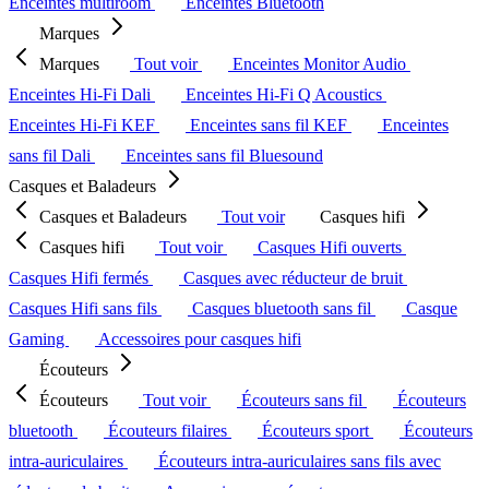
Enceintes multiroom
Enceintes Bluetooth
Marques
Marques
Tout voir
Enceintes Monitor Audio
Enceintes Hi-Fi Dali
Enceintes Hi-Fi Q Acoustics
Enceintes Hi-Fi KEF
Enceintes sans fil KEF
Enceintes
sans fil Dali
Enceintes sans fil Bluesound
Casques et Baladeurs
Casques et Baladeurs
Tout voir
Casques hifi
Casques hifi
Tout voir
Casques Hifi ouverts
Casques Hifi fermés
Casques avec réducteur de bruit
Casques Hifi sans fils
Casques bluetooth sans fil
Casque
Gaming
Accessoires pour casques hifi
Écouteurs
Écouteurs
Tout voir
Écouteurs sans fil
Écouteurs
bluetooth
Écouteurs filaires
Écouteurs sport
Écouteurs
intra-auriculaires
Écouteurs intra-auriculaires sans fils avec