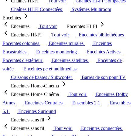
Chaînes HI-FI
Tout voir
Chaînes HI-FI Compactes
Chaînes HI-FI Connectées
Systèmes Multiroom
Enceintes
Enceintes
Tout voir
Enceintes HI-FI
Enceintes HI-FI
Tout voir
Enceintes bibliothèques
Enceintes colonnes
Enceintes murales
Enceintes
Encastrables
Enceintes monitoring
Enceintes Actives
Enceintes d'extérieur
Enceintes satellites
Enceintes de
soirée
Enceintes pc et multimedias
Caissons de basses / Subwoofer
Barres de son pour TV
Enceintes Home-Cinéma
Enceintes Home-Cinéma
Tout voir
Enceintes Dolby
Atmos
Enceintes Centrales
Ensembles 2.1
Ensembles
5.1
Enceintes Surround
Enceintes sans fil
Enceintes sans fil
Tout voir
Enceintes connectées