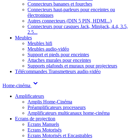
Connecteurs bananes et fourches
Connecteurs haut-parleurs pour enceintes ou
électroniques
Autres connecteurs (DIN 5 PIN, HDMI...)
Connecteurs pour casques Jack, Minijack, 4.4, 3.5,
2.5...
Meubles
Meubles hifi
Meubles audio-vidéo
Support et pieds pour enceintes
Attaches murales pour enceintes
Supports plafonds et muraux pour projecteurs
Télécommandes
Transmetteurs audio-vidéo
Home-cinéma
Amplificateurs
Amplis Home-Cinéma
Préamplificateurs processeurs
Amplificateurs multicanaux home-cinéma
Ecrans de projection
Ecrans Manuels
Ecrans Motorisés
Ecrans Motorisés et Encastrables