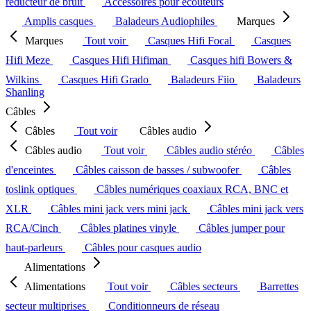
réducteur de bruit
Accessoires pour écouteurs
Amplis casques
Baladeurs Audiophiles
Marques
Marques
Tout voir
Casques Hifi Focal
Casques
Hifi Meze
Casques Hifi Hifiman
Casques hifi Bowers &
Wilkins
Casques Hifi Grado
Baladeurs Fiio
Baladeurs
Shanling
Câbles
Câbles
Tout voir
Câbles audio
Câbles audio
Tout voir
Câbles audio stéréo
Câbles
d'enceintes
Câbles caisson de basses / subwoofer
Câbles
toslink optiques
Câbles numériques coaxiaux RCA, BNC et
XLR
Câbles mini jack vers mini jack
Câbles mini jack vers
RCA/Cinch
Câbles platines vinyle
Câbles jumper pour
haut-parleurs
Câbles pour casques audio
Alimentations
Alimentations
Tout voir
Câbles secteurs
Barrettes
secteur multiprises
Conditionneurs de réseau