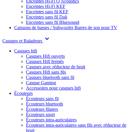
Enceintes Hi-Fi Q Acoustics
Enceintes Hi-Fi KEF
Enceintes sans fil KEF
Enceintes sans fil Dali
Enceintes sans fil Bluesound
Caissons de basses / Subwoofer
Barres de son pour TV
Casques et Baladeurs
Casques hifi
Casques Hifi ouverts
Casques Hifi fermés
Casques avec réducteur de bruit
Casques Hifi sans fils
Casques bluetooth sans fil
Casque Gaming
Accessoires pour casques hifi
Écouteurs
Écouteurs sans fil
Écouteurs bluetooth
Écouteurs filaires
Écouteurs sport
Écouteurs intra-auriculaires
Écouteurs intra-auriculaires sans fils avec réducteur de
bruit