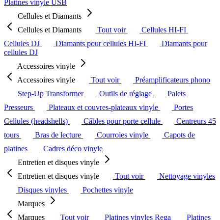
Platines vinyle USB
Cellules et Diamants
Cellules et Diamants
Tout voir
Cellules HI-FI
Cellules DJ
Diamants pour cellules HI-FI
Diamants pour
cellules DJ
Accessoires vinyle
Accessoires vinyle
Tout voir
Préamplificateurs phono
Step-Up Transformer
Outils de réglage
Palets
Presseurs
Plateaux et couvres-plateaux vinyle
Portes
Cellules (headshells)
Câbles pour porte cellule
Centreurs 45
tours
Bras de lecture
Courroies vinyle
Capots de
platines
Cadres déco vinyle
Entretien et disques vinyle
Entretien et disques vinyle
Tout voir
Nettoyage vinyles
Disques vinyles
Pochettes vinyle
Marques
Marques
Tout voir
Platines vinyles Rega
Platines