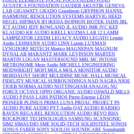
FINITE ELEMENTE
FOCAL
FOCUS AUDIO
FONO
ACUSTICA
FOUNDATION
GAUDER AKUSTIK
GENEVA
LAB
GIGAWATT
GRADO
Grandinote
GRYPHON
HANNL
HARMONIC RESOLUTION SYSTEMS
HARTVIG
HEED
HEGEL
HIFIMAN
IFI
IKEDA
ISOPHON
ISOTEK
JADIS
JBL
JCT AUDIO
JEFF ROWLAND
JL AUDIO
JMR
JVC
KEF
KLAUDIO
KR AUDIO
KRELL
KUZMA
LAB 12
LAMM
LAMPIZATOR
LEEDH
LEGACY AUDIO
LEGATO
Legato
Audio
LEHMANN AUDIO
LINN
Lumin
LUXMAN
LYNGDORF
M2TECH
Magico
MAGNEPAN
MAGNUM
DYNALAB
MARANTZ
MARK LEVINSON
MARTEN
MARTIN LOGAN
MASTERSOUND
MBL
MC INTOSH
METRONOME
Meze Audio
MICHELL ENGINEERING
MODWRIGHT
MOFI
MOLA MOLA
MONITOR AUDIO
MORDAUNT SHORT
MULIDINE
MUSIC HALL
MUSICAL
FIDELITY
MUSICAL SURROUNDINGS
NAD
NAGRA
NJOE
TJOEB
NORMA AUDIO
NOTTINGHAM ANALOG
NU
FORCE
OCTAVE
OPPO
ORGANIC AUDIO
OSWALD MILLS
AUDIO
P
PASS LABS
PATHOS
Pierre-Etienne LÉON
PIONEER
PLINIUS
PRIMA LUNA
PROAC
PROJECT
PS
AUDIO
PURE AUDIO
PYT Audio
QAT AUDIO
RAIDHO
RAVEN
REGA
REL
RESOLUTION AUDIO
REVO
RHA
ROCKPORT TECHNOLOGIES
SAMSUNG
SCANSONIC
SIM2
SIMAUDIO
SME
SOLID-TECH
SOLIDSTEEL
SONOS
SONUS FABER
SONY
SOOLOS
SOUNDCARE
Soundsmith