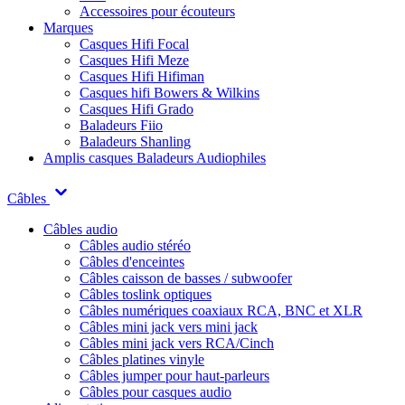
Accessoires pour écouteurs
Marques
Casques Hifi Focal
Casques Hifi Meze
Casques Hifi Hifiman
Casques hifi Bowers & Wilkins
Casques Hifi Grado
Baladeurs Fiio
Baladeurs Shanling
Amplis casques
Baladeurs Audiophiles
Câbles
Câbles audio
Câbles audio stéréo
Câbles d'enceintes
Câbles caisson de basses / subwoofer
Câbles toslink optiques
Câbles numériques coaxiaux RCA, BNC et XLR
Câbles mini jack vers mini jack
Câbles mini jack vers RCA/Cinch
Câbles platines vinyle
Câbles jumper pour haut-parleurs
Câbles pour casques audio