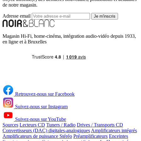
de notre magasin.
Adresse email
Je m'inscris
Magasin Hi-Fi, home-cinéma, intégration audio-vidéo depuis 1933,
en ligne et à Bruxelles
Retrouvez-nous sur Facebook
Suivez-nous sur Instagram
Suivez-nous sur YouTube
Sources
Lecteurs CD
Tuners / Radio
Drives / Transports CD
Convertisseurs (DAC) digitales-analogiques
Amplificateurs intégrés
Continuer sans accepter
Amplificateurs de puissance Stéréo
Préamplificateurs
Enceintes