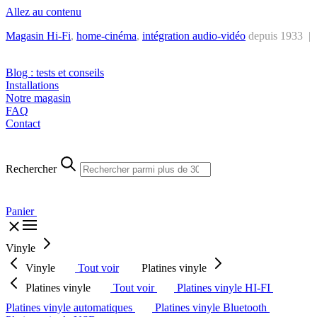
Allez au contenu
Magasin Hi-Fi
,
home-cinéma
,
intégra
tion audio-vidéo
depuis 1933 |
Tél. : +32 2 538 44 51 (mar-sam, 10h-12h30 et 14h-18h30)
Blog : tests et conseils
Installations
Notre magasin
FAQ
Contact
Rechercher
Panier
Vinyle
Vinyle
Tout voir
Platines vinyle
Platines vinyle
Tout voir
Platines vinyle HI-FI
Platines vinyle automatiques
Platines vinyle Bluetooth