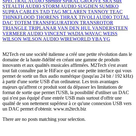
SPECTRAL AUDIO
Spendor
SPIRAL GROOVE
SRA
Stax
STEALTH AUDIO
STORM AUDIO
SUGDEN
SUMIKO
SUPRA CABLES
TAD
TAG MCLAREN
TANNOY
TEAC
THINKFLOOD
THORENS
THRAX
TIVOLI AUDIO
TOTAL
DAC
TOTEM
TRANSFIGURATION
TRANSROTOR
TRIANGLE
TRIPLANAR
VAN DEN HUL
VANDERSTEEN
VERMEER AUDIO
VINCENT
WADIA
WAVAC
WEISS
WILSON
WILSON AUDIO
WIREWORLD
YBA
YG
M2Tech est une société italienne a créé une petite révolution dans le
domaine de la haute-fidélité en créant une gamme de produits
innovants et aux qualités musicales affirmées. M2Tech s'est avant
tout fait connaître par le HiFace qui est une petite interface qui vous
permet de sortir un flux audio numérique (jusqu'au 24 bit / 192 kHz)
à partir d'une sortie USB d'un ordinateur. Les trois avantages
majeurs qu'affrent ce produit sont da dépasser les limitations de
format de sortie que permet l'USB, la possibilité d'utiliser un DAC
qui n'est pas équipé d'une entrée USB mais surtout d'offrir une
qualité de son nettement supérieur à ce qu'une connexion USB vers
un DAC permet d'obtenir. www.m2tech.biz
There are no posts matching your selection.