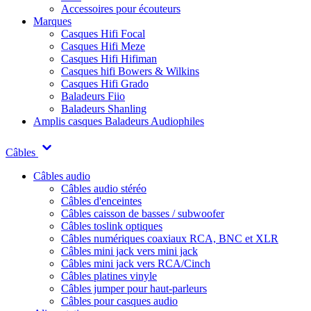
Accessoires pour écouteurs
Marques
Casques Hifi Focal
Casques Hifi Meze
Casques Hifi Hifiman
Casques hifi Bowers & Wilkins
Casques Hifi Grado
Baladeurs Fiio
Baladeurs Shanling
Amplis casques
Baladeurs Audiophiles
Câbles
Câbles audio
Câbles audio stéréo
Câbles d'enceintes
Câbles caisson de basses / subwoofer
Câbles toslink optiques
Câbles numériques coaxiaux RCA, BNC et XLR
Câbles mini jack vers mini jack
Câbles mini jack vers RCA/Cinch
Câbles platines vinyle
Câbles jumper pour haut-parleurs
Câbles pour casques audio