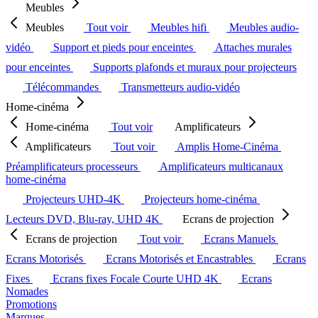
Meubles
Meubles
Tout voir
Meubles hifi
Meubles audio-
vidéo
Support et pieds pour enceintes
Attaches murales
pour enceintes
Supports plafonds et muraux pour projecteurs
Télécommandes
Transmetteurs audio-vidéo
Home-cinéma
Home-cinéma
Tout voir
Amplificateurs
Amplificateurs
Tout voir
Amplis Home-Cinéma
Préamplificateurs processeurs
Amplificateurs multicanaux
home-cinéma
Projecteurs UHD-4K
Projecteurs home-cinéma
Lecteurs DVD, Blu-ray, UHD 4K
Ecrans de projection
Ecrans de projection
Tout voir
Ecrans Manuels
Ecrans Motorisés
Ecrans Motorisés et Encastrables
Ecrans
Fixes
Ecrans fixes Focale Courte UHD 4K
Ecrans
Nomades
Promotions
Marques