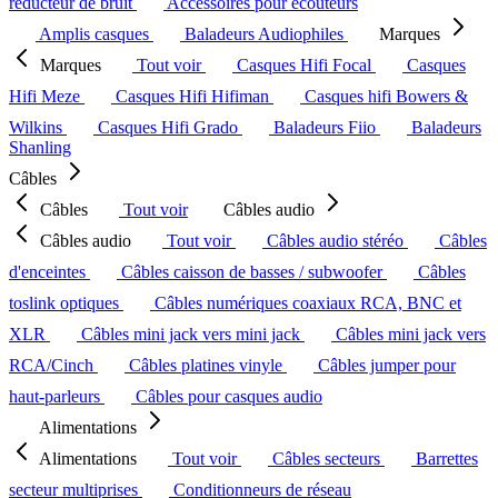
réducteur de bruit
Accessoires pour écouteurs
Amplis casques
Baladeurs Audiophiles
Marques
Marques
Tout voir
Casques Hifi Focal
Casques
Hifi Meze
Casques Hifi Hifiman
Casques hifi Bowers &
Wilkins
Casques Hifi Grado
Baladeurs Fiio
Baladeurs
Shanling
Câbles
Câbles
Tout voir
Câbles audio
Câbles audio
Tout voir
Câbles audio stéréo
Câbles
d'enceintes
Câbles caisson de basses / subwoofer
Câbles
toslink optiques
Câbles numériques coaxiaux RCA, BNC et
XLR
Câbles mini jack vers mini jack
Câbles mini jack vers
RCA/Cinch
Câbles platines vinyle
Câbles jumper pour
haut-parleurs
Câbles pour casques audio
Alimentations
Alimentations
Tout voir
Câbles secteurs
Barrettes
secteur multiprises
Conditionneurs de réseau