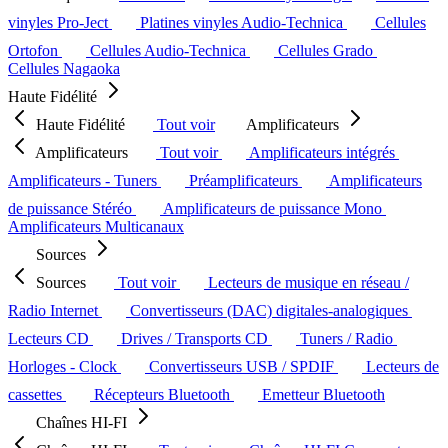
vinyles Pro-Ject
Platines vinyles Audio-Technica
Cellules
Ortofon
Cellules Audio-Technica
Cellules Grado
Cellules Nagaoka
Haute Fidélité
Haute Fidélité
Tout voir
Amplificateurs
Amplificateurs
Tout voir
Amplificateurs intégrés
Amplificateurs - Tuners
Préamplificateurs
Amplificateurs
de puissance Stéréo
Amplificateurs de puissance Mono
Amplificateurs Multicanaux
Sources
Sources
Tout voir
Lecteurs de musique en réseau /
Radio Internet
Convertisseurs (DAC) digitales-analogiques
Lecteurs CD
Drives / Transports CD
Tuners / Radio
Horloges - Clock
Convertisseurs USB / SPDIF
Lecteurs de
cassettes
Récepteurs Bluetooth
Emetteur Bluetooth
Chaînes HI-FI