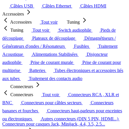
Câbles USB
Câbles Ethernet
Câbles HDMI
Accessoires
Accessoires
Tout voir
Tuning
Tuning
Tout voir
Switch audiophile
Pieds de
découplage
Plateaux de découplage
Démagnétiseurs /
Générateurs d'ondes / Résonateurs
Fusibles
Traitement
Acoustique
Alimentations Stabilisées
Disjoncteur
audiophile
Prise de courant murale
Prise de courant pour
multiprise
Batteries
Tubes électroniques et accessoires liés
aux tubes
Traitement des contacts audio
Connecteurs
Connecteurs
Tout voir
Connecteurs RCA , XLR et
BNC
Connecteurs pour câbles secteurs
Connecteurs
bananes et fourches
Connecteurs haut-parleurs pour enceintes
ou électroniques
Autres connecteurs (DIN 5 PIN, HDMI...)
Connecteurs pour casques Jack, Minijack, 4.4, 3.5, 2.5...