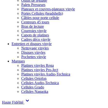
Outils de réglage
Palets Presseurs
Plateaux et couvres-plateaux vinyle
Portes Cellules (headshells)
Câbles pour porte cellule
Centreurs 45 tours
Bras de lecture
Courroies vinyle
Capots de platines
Cadres déco vinyle
Entretien et disques vinyle
Nettoyage vinyles
Disques vinyles
Pochettes vinyle
Marques
Platines vinyles Rega
Platines vinyles Pro-Ject
Platines vinyles Audio-Technica
Cellules Ortofon
Cellules Audio-Technica
Cellules Grado
Cellules Nagaoka
Haute Fidélité