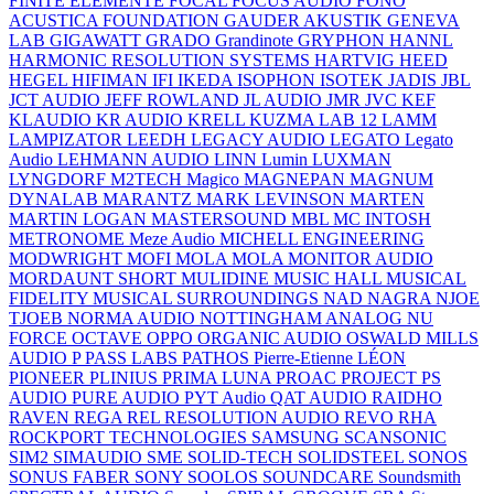
FINITE ELEMENTE
FOCAL
FOCUS AUDIO
FONO
ACUSTICA
FOUNDATION
GAUDER AKUSTIK
GENEVA
LAB
GIGAWATT
GRADO
Grandinote
GRYPHON
HANNL
HARMONIC RESOLUTION SYSTEMS
HARTVIG
HEED
HEGEL
HIFIMAN
IFI
IKEDA
ISOPHON
ISOTEK
JADIS
JBL
JCT AUDIO
JEFF ROWLAND
JL AUDIO
JMR
JVC
KEF
KLAUDIO
KR AUDIO
KRELL
KUZMA
LAB 12
LAMM
LAMPIZATOR
LEEDH
LEGACY AUDIO
LEGATO
Legato
Audio
LEHMANN AUDIO
LINN
Lumin
LUXMAN
LYNGDORF
M2TECH
Magico
MAGNEPAN
MAGNUM
DYNALAB
MARANTZ
MARK LEVINSON
MARTEN
MARTIN LOGAN
MASTERSOUND
MBL
MC INTOSH
METRONOME
Meze Audio
MICHELL ENGINEERING
MODWRIGHT
MOFI
MOLA MOLA
MONITOR AUDIO
MORDAUNT SHORT
MULIDINE
MUSIC HALL
MUSICAL
FIDELITY
MUSICAL SURROUNDINGS
NAD
NAGRA
NJOE
TJOEB
NORMA AUDIO
NOTTINGHAM ANALOG
NU
FORCE
OCTAVE
OPPO
ORGANIC AUDIO
OSWALD MILLS
AUDIO
P
PASS LABS
PATHOS
Pierre-Etienne LÉON
PIONEER
PLINIUS
PRIMA LUNA
PROAC
PROJECT
PS
AUDIO
PURE AUDIO
PYT Audio
QAT AUDIO
RAIDHO
RAVEN
REGA
REL
RESOLUTION AUDIO
REVO
RHA
ROCKPORT TECHNOLOGIES
SAMSUNG
SCANSONIC
SIM2
SIMAUDIO
SME
SOLID-TECH
SOLIDSTEEL
SONOS
SONUS FABER
SONY
SOOLOS
SOUNDCARE
Soundsmith