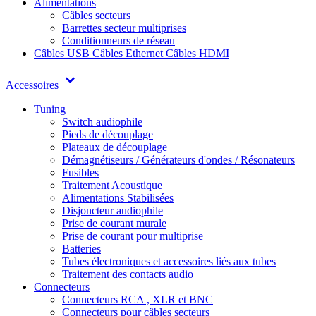
Alimentations
Câbles secteurs
Barrettes secteur multiprises
Conditionneurs de réseau
Câbles USB
Câbles Ethernet
Câbles HDMI
Accessoires
Tuning
Switch audiophile
Pieds de découplage
Plateaux de découplage
Démagnétiseurs / Générateurs d'ondes / Résonateurs
Fusibles
Traitement Acoustique
Alimentations Stabilisées
Disjoncteur audiophile
Prise de courant murale
Prise de courant pour multiprise
Batteries
Tubes électroniques et accessoires liés aux tubes
Traitement des contacts audio
Connecteurs
Connecteurs RCA , XLR et BNC
Connecteurs pour câbles secteurs