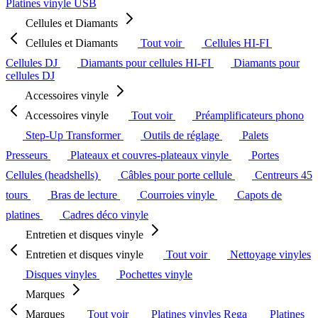
Platines vinyle USB
Cellules et Diamants
Cellules et Diamants
Tout voir
Cellules HI-FI
Cellules DJ
Diamants pour cellules HI-FI
Diamants pour
cellules DJ
Accessoires vinyle
Accessoires vinyle
Tout voir
Préamplificateurs phono
Step-Up Transformer
Outils de réglage
Palets
Presseurs
Plateaux et couvres-plateaux vinyle
Portes
Cellules (headshells)
Câbles pour porte cellule
Centreurs 45
tours
Bras de lecture
Courroies vinyle
Capots de
platines
Cadres déco vinyle
Entretien et disques vinyle
Entretien et disques vinyle
Tout voir
Nettoyage vinyles
Disques vinyles
Pochettes vinyle
Marques
Marques
Tout voir
Platines vinyles Rega
Platines