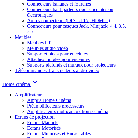
Connecteurs bananes et fourches
Connecteurs haut-parleurs pour enceintes ou
électroniques
Autres connecteurs (DIN 5 PIN, HDMI...)
Connecteurs pour casques Jack, Minijack, 4.4, 3.5,
2.5...
Meubles
Meubles hifi
Meubles audio-vidéo
Support et pieds pour enceintes
Attaches murales pour enceintes
Supports plafonds et muraux pour projecteurs
Télécommandes
Transmetteurs audio-vidéo
Home-cinéma
Amplificateurs
Amplis Home-Cinéma
Préamplificateurs processeurs
Amplificateurs multicanaux home-cinéma
Ecrans de projection
Ecrans Manuels
Ecrans Motorisés
Ecrans Motorisés et Encastrables