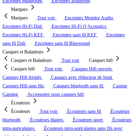
Enceintes multiroom
Enceintes Bluetooth
Marques
Marques
Tout voir
Enceintes Monitor Audio
Enceintes Hi-Fi Dali
Enceintes Hi-Fi Q Acoustics
Enceintes Hi-Fi KEF
Enceintes sans fil KEF
Enceintes
sans fil Dali
Enceintes sans fil Bluesound
Casques et Baladeurs
Casques et Baladeurs
Tout voir
Casques hifi
Casques hifi
Tout voir
Casques Hifi ouverts
Casques Hifi fermés
Casques avec réducteur de bruit
Casques Hifi sans fils
Casques bluetooth sans fil
Casque
Gaming
Accessoires pour casques hifi
Écouteurs
Écouteurs
Tout voir
Écouteurs sans fil
Écouteurs
bluetooth
Écouteurs filaires
Écouteurs sport
Écouteurs
intra-auriculaires
Écouteurs intra-auriculaires sans fils avec