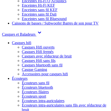
Enceintes Hi-Fi Q Acoustics
Enceintes Hi-Fi KEF
Enceintes sans fil KEF
Enceintes sans fil Dali
Enceintes sans fil Bluesound
Caissons de basses / Subwoofer
Barres de son pour TV
Casques et Baladeurs
Casques hifi
Casques Hifi ouverts
Casques Hifi fermés
Casques avec réducteur de bruit
Casques Hifi sans fils
Casques bluetooth sans fil
Casque Gaming
Accessoires pour casques hifi
Écouteurs
Écouteurs sans fil
Écouteurs bluetooth
Écouteurs filaires
Écouteurs sport
Écouteurs intra-auriculaires
Écouteurs intra-auriculaires sans fils avec réducteur de
bruit