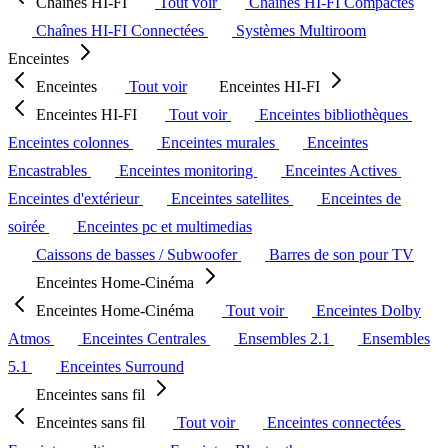
Chaînes HI-FI
Tout voir
Chaînes HI-FI Compactes
Chaînes HI-FI Connectées
Systèmes Multiroom
Enceintes
Enceintes
Tout voir
Enceintes HI-FI
Enceintes HI-FI
Tout voir
Enceintes bibliothèques
Enceintes colonnes
Enceintes murales
Enceintes
Encastrables
Enceintes monitoring
Enceintes Actives
Enceintes d'extérieur
Enceintes satellites
Enceintes de
soirée
Enceintes pc et multimedias
Caissons de basses / Subwoofer
Barres de son pour TV
Enceintes Home-Cinéma
Enceintes Home-Cinéma
Tout voir
Enceintes Dolby
Atmos
Enceintes Centrales
Ensembles 2.1
Ensembles
5.1
Enceintes Surround
Enceintes sans fil
Enceintes sans fil
Tout voir
Enceintes connectées