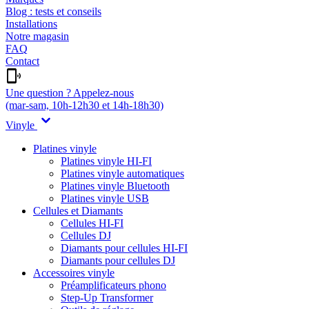
Blog : tests et conseils
Installations
Notre magasin
FAQ
Contact
Une question ? Appelez-nous
(mar-sam, 10h-12h30 et 14h-18h30)
Vinyle
Platines vinyle
Platines vinyle HI-FI
Platines vinyle automatiques
Platines vinyle Bluetooth
Platines vinyle USB
Cellules et Diamants
Cellules HI-FI
Cellules DJ
Diamants pour cellules HI-FI
Diamants pour cellules DJ
Accessoires vinyle
Préamplificateurs phono
Step-Up Transformer