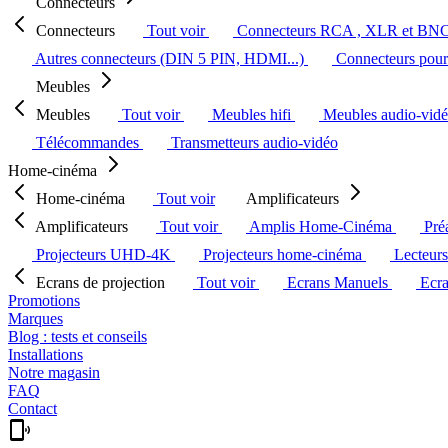
Connecteurs
Connecteurs
Tout voir
Connecteurs RCA , XLR et BN
Autres connecteurs (DIN 5 PIN, HDMI...)
Connecteurs pour 
Meubles
Meubles
Tout voir
Meubles hifi
Meubles audio-vid
Télécommandes
Transmetteurs audio-vidéo
Home-cinéma
Home-cinéma
Tout voir
Amplificateurs
Amplificateurs
Tout voir
Amplis Home-Cinéma
Pré
Projecteurs UHD-4K
Projecteurs home-cinéma
Lecteur
Ecrans de projection
Tout voir
Ecrans Manuels
Ecr
Promotions
Marques
Blog : tests et conseils
Installations
Notre magasin
FAQ
Contact