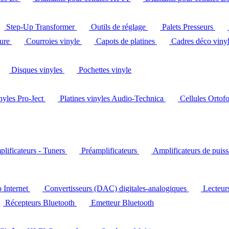
Step-Up Transformer
Outils de réglage
Palets Presseurs
ture
Courroies vinyle
Capots de platines
Cadres déco viny
Disques vinyles
Pochettes vinyle
inyles Pro-Ject
Platines vinyles Audio-Technica
Cellules Ortof
lificateurs - Tuners
Préamplificateurs
Amplificateurs de puis
o Internet
Convertisseurs (DAC) digitales-analogiques
Lecteu
Récepteurs Bluetooth
Emetteur Bluetooth