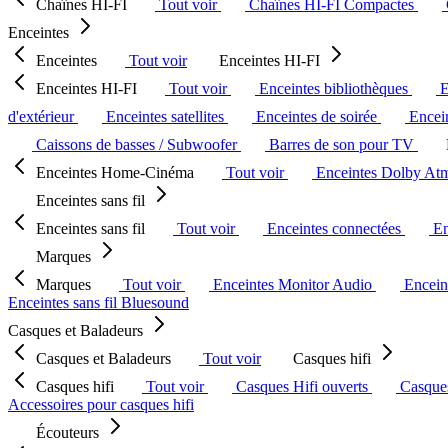
Chaînes HI-FI
Tout voir
Chaînes HI-FI Compactes
Enceintes
Enceintes
Tout voir
Enceintes HI-FI
Enceintes HI-FI
Tout voir
Enceintes bibliothèques
E
d'extérieur
Enceintes satellites
Enceintes de soirée
Encein
Caissons de basses / Subwoofer
Barres de son pour TV
Enceintes Home-Cinéma
Tout voir
Enceintes Dolby At
Enceintes sans fil
Enceintes sans fil
Tout voir
Enceintes connectées
En
Marques
Marques
Tout voir
Enceintes Monitor Audio
Encein
Enceintes sans fil Bluesound
Casques et Baladeurs
Casques et Baladeurs
Tout voir
Casques hifi
Casques hifi
Tout voir
Casques Hifi ouverts
Casque
Accessoires pour casques hifi
Écouteurs