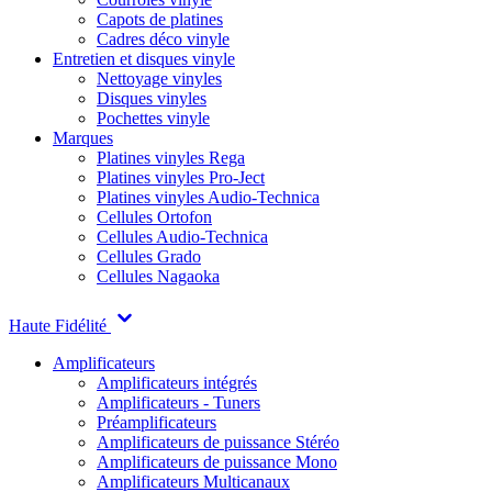
Capots de platines
Cadres déco vinyle
Entretien et disques vinyle
Nettoyage vinyles
Disques vinyles
Pochettes vinyle
Marques
Platines vinyles Rega
Platines vinyles Pro-Ject
Platines vinyles Audio-Technica
Cellules Ortofon
Cellules Audio-Technica
Cellules Grado
Cellules Nagaoka
Haute Fidélité
Amplificateurs
Amplificateurs intégrés
Amplificateurs - Tuners
Préamplificateurs
Amplificateurs de puissance Stéréo
Amplificateurs de puissance Mono
Amplificateurs Multicanaux