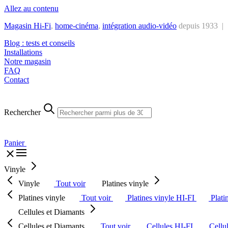
Allez au contenu
Magasin Hi-Fi
,
home-cinéma
,
intégra
tion audio-vidéo
depuis 1933 |
Blog : tests et conseils
Installations
Notre magasin
FAQ
Contact
Rechercher
Panier
Vinyle
Vinyle
Tout voir
Platines vinyle
Platines vinyle
Tout voir
Platines vinyle HI-FI
Plati
Cellules et Diamants
Cellules et Diamants
Tout voir
Cellules HI-FI
Cellu