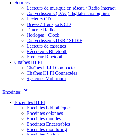
Sources
Lecteurs de musique en réseau / Radio Internet
Convertisseurs (DAC) digitales-analogiques
Lecteurs CD
Drives / Transports CD
Tuners / Radio
Horloges - Clock
Convertisseurs USB / SPDIF
Lecteurs de cassettes
Récepteurs Bluetooth
Emetteur Bluetooth
Chaînes HI-FI
Chaînes HI-FI Compactes
Chaînes HI-FI Connectées
Systèmes Multiroom
Enceintes
Enceintes HI-FI
Enceintes bibliothèques
Enceintes colonnes
Enceintes murales
Enceintes Encastrables
Enceintes monitoring
Enceintes Actives