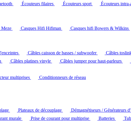
uetooth
Écouteurs filaires
Écouteurs sport
Écouteurs intra-
i Meze
Casques Hifi Hifiman
Casques hifi Bowers & Wilkins
d'enceintes
Câbles caisson de basses / subwoofer
Câbles toslin
ch
Câbles platines vinyle
Câbles jumper pour haut-parleurs
ecteur multiprises
Conditionneurs de réseau
plage
Plateaux de découplage
Démagnétiseurs / Générateurs d
urant murale
Prise de courant pour multiprise
Batteries
Tub