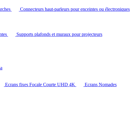
urches
Connecteurs haut-parleurs pour enceintes ou électroniques
intes
Supports plafonds et muraux pour projecteurs
ma
Ecrans fixes Focale Courte UHD 4K
Ecrans Nomades