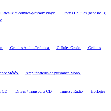
Plateaux et couvres-plateaux vinyle
Portes Cellules (headshells)
le
on
Cellules Audio-Technica
Cellules Grado
Cellules
sance Stéréo
Amplificateurs de puissance Mono
rs CD
Drives / Transports CD
Tuners / Radio
Horloges -