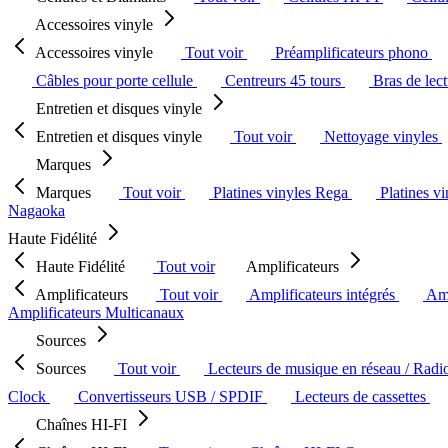
Accessoires vinyle
Accessoires vinyle
Tout voir
Préamplificateurs phono
Câbles pour porte cellule
Centreurs 45 tours
Bras de lec
Entretien et disques vinyle
Entretien et disques vinyle
Tout voir
Nettoyage vinyles
Marques
Marques
Tout voir
Platines vinyles Rega
Platines v
Nagaoka
Haute Fidélité
Haute Fidélité
Tout voir
Amplificateurs
Amplificateurs
Tout voir
Amplificateurs intégrés
Amp
Amplificateurs Multicanaux
Sources
Sources
Tout voir
Lecteurs de musique en réseau / Radi
Clock
Convertisseurs USB / SPDIF
Lecteurs de cassettes
Chaînes HI-FI