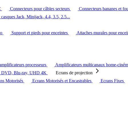
C
Connecteurs pour câbles secteurs
Connecteurs bananes et fo
casques Jack, Minijack, 4.4, 3.5, 2.5...
éo
Support et pieds pour enceintes
Attaches murales pour ence
amplificateurs processeurs
Amplificateurs multicanaux home-ciné
s DVD, Blu-ray, UHD 4K
Ecrans de projection
ans Motorisés
Ecrans Motorisés et Encastrables
Ecrans Fixes