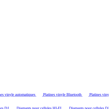
Tél. : +32 2 538 44 51 (mar-sam, 10h-12h30 et 14h-18h30)
nes vinyle automatiques
Platines vinyle Bluetooth
Platines vin
les DJ
Diamants pour cellules HI-FI
Diamants pour cellules D