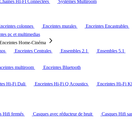
Chaînes HI-FI Connectées
Systèmes Multiroom
nceintes colonnes
Enceintes murales
Enceintes Encastrables
tes pc et multimedias
Enceintes Home-Cinéma
mos
Enceintes Centrales
Ensembles 2.1
Ensembles 5.1
ceintes multiroom
Enceintes Bluetooth
tes Hi-Fi Dali
Enceintes Hi-Fi Q Acoustics
Enceintes Hi-Fi 
s Hifi fermés
Casques avec réducteur de bruit
Casques Hifi san