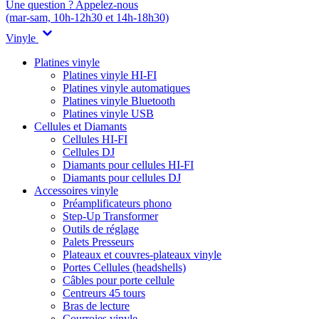
Une question ? Appelez-nous
(mar-sam, 10h-12h30 et 14h-18h30)
Vinyle
Platines vinyle
Platines vinyle HI-FI
Platines vinyle automatiques
Platines vinyle Bluetooth
Platines vinyle USB
Cellules et Diamants
Cellules HI-FI
Cellules DJ
Diamants pour cellules HI-FI
Diamants pour cellules DJ
Accessoires vinyle
Préamplificateurs phono
Step-Up Transformer
Outils de réglage
Palets Presseurs
Plateaux et couvres-plateaux vinyle
Portes Cellules (headshells)
Câbles pour porte cellule
Centreurs 45 tours
Bras de lecture
Courroies vinyle