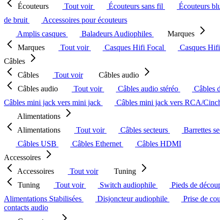
Écouteurs
Tout voir
Écouteurs sans fil
Écouteurs bl
de bruit
Accessoires pour écouteurs
Amplis casques
Baladeurs Audiophiles
Marques
Marques
Tout voir
Casques Hifi Focal
Casques Hif
Câbles
Câbles
Tout voir
Câbles audio
Câbles audio
Tout voir
Câbles audio stéréo
Câbles 
Câbles mini jack vers mini jack
Câbles mini jack vers RCA/Cin
Alimentations
Alimentations
Tout voir
Câbles secteurs
Barrettes s
Câbles USB
Câbles Ethernet
Câbles HDMI
Accessoires
Accessoires
Tout voir
Tuning
Tuning
Tout voir
Switch audiophile
Pieds de décou
Alimentations Stabilisées
Disjoncteur audiophile
Prise de co
contacts audio