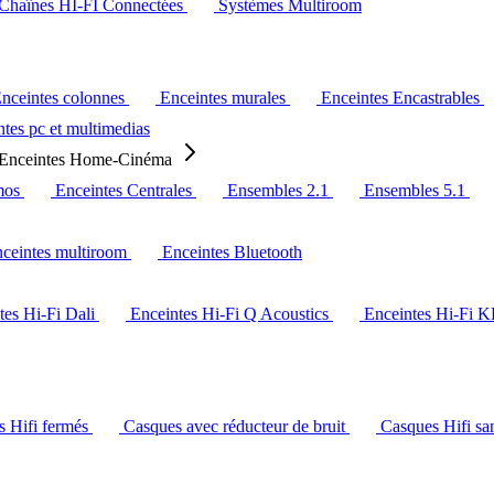
Chaînes HI-FI Connectées
Systèmes Multiroom
nceintes colonnes
Enceintes murales
Enceintes Encastrables
tes pc et multimedias
Enceintes Home-Cinéma
mos
Enceintes Centrales
Ensembles 2.1
Ensembles 5.1
ceintes multiroom
Enceintes Bluetooth
tes Hi-Fi Dali
Enceintes Hi-Fi Q Acoustics
Enceintes Hi-Fi 
s Hifi fermés
Casques avec réducteur de bruit
Casques Hifi san