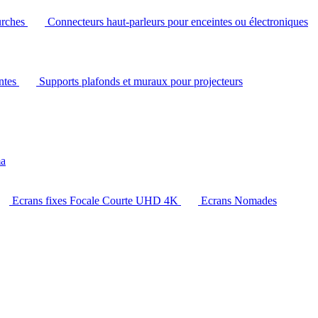
urches
Connecteurs haut-parleurs pour enceintes ou électroniques
intes
Supports plafonds et muraux pour projecteurs
ma
Ecrans fixes Focale Courte UHD 4K
Ecrans Nomades