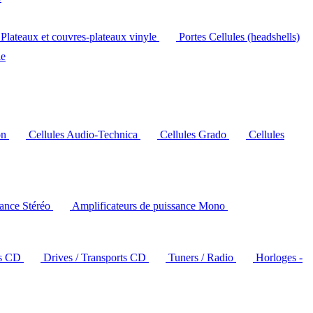
Plateaux et couvres-plateaux vinyle
Portes Cellules (headshells)
le
on
Cellules Audio-Technica
Cellules Grado
Cellules
sance Stéréo
Amplificateurs de puissance Mono
rs CD
Drives / Transports CD
Tuners / Radio
Horloges -