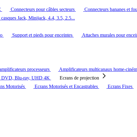
C
Connecteurs pour câbles secteurs
Connecteurs bananes et fo
casques Jack, Minijack, 4.4, 3.5, 2.5...
éo
Support et pieds pour enceintes
Attaches murales pour ence
amplificateurs processeurs
Amplificateurs multicanaux home-ciné
s DVD, Blu-ray, UHD 4K
Ecrans de projection
ans Motorisés
Ecrans Motorisés et Encastrables
Ecrans Fixes