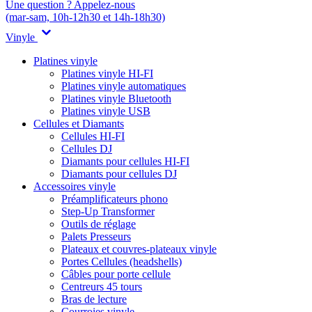
Une question ? Appelez-nous
(mar-sam, 10h-12h30 et 14h-18h30)
Vinyle
Platines vinyle
Platines vinyle HI-FI
Platines vinyle automatiques
Platines vinyle Bluetooth
Platines vinyle USB
Cellules et Diamants
Cellules HI-FI
Cellules DJ
Diamants pour cellules HI-FI
Diamants pour cellules DJ
Accessoires vinyle
Préamplificateurs phono
Step-Up Transformer
Outils de réglage
Palets Presseurs
Plateaux et couvres-plateaux vinyle
Portes Cellules (headshells)
Câbles pour porte cellule
Centreurs 45 tours
Bras de lecture
Courroies vinyle