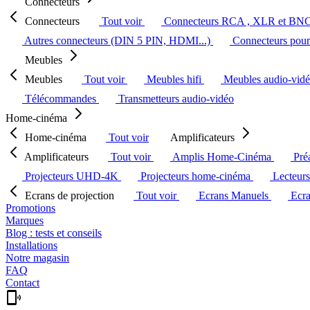
Connecteurs
Connecteurs
Tout voir
Connecteurs RCA , XLR et BN
Autres connecteurs (DIN 5 PIN, HDMI...)
Connecteurs pour 
Meubles
Meubles
Tout voir
Meubles hifi
Meubles audio-vid
Télécommandes
Transmetteurs audio-vidéo
Home-cinéma
Home-cinéma
Tout voir
Amplificateurs
Amplificateurs
Tout voir
Amplis Home-Cinéma
Pré
Projecteurs UHD-4K
Projecteurs home-cinéma
Lecteur
Ecrans de projection
Tout voir
Ecrans Manuels
Ecr
Promotions
Marques
Blog : tests et conseils
Installations
Notre magasin
FAQ
Contact