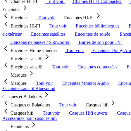
Chaînes HI-FI
Tout voir
Chaînes HI-FI Compactes
Enceintes
Enceintes
Tout voir
Enceintes HI-FI
Enceintes HI-FI
Tout voir
Enceintes bibliothèques
E
d'extérieur
Enceintes satellites
Enceintes de soirée
Encein
Caissons de basses / Subwoofer
Barres de son pour TV
Enceintes Home-Cinéma
Tout voir
Enceintes Dolby At
Enceintes sans fil
Enceintes sans fil
Tout voir
Enceintes connectées
En
Marques
Marques
Tout voir
Enceintes Monitor Audio
Encein
Enceintes sans fil Bluesound
Casques et Baladeurs
Casques et Baladeurs
Tout voir
Casques hifi
Casques hifi
Tout voir
Casques Hifi ouverts
Casque
Accessoires pour casques hifi
Écouteurs