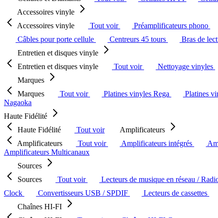
Accessoires vinyle
Accessoires vinyle
Tout voir
Préamplificateurs phono
Câbles pour porte cellule
Centreurs 45 tours
Bras de lec
Entretien et disques vinyle
Entretien et disques vinyle
Tout voir
Nettoyage vinyles
Marques
Marques
Tout voir
Platines vinyles Rega
Platines v
Nagaoka
Haute Fidélité
Haute Fidélité
Tout voir
Amplificateurs
Amplificateurs
Tout voir
Amplificateurs intégrés
Amp
Amplificateurs Multicanaux
Sources
Sources
Tout voir
Lecteurs de musique en réseau / Radi
Clock
Convertisseurs USB / SPDIF
Lecteurs de cassettes
Chaînes HI-FI