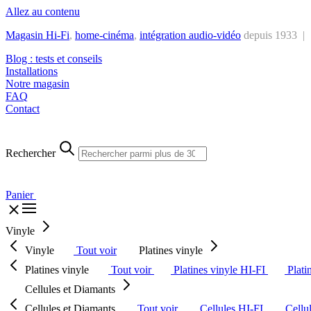
Allez au contenu
Magasin Hi-Fi
,
home-cinéma
,
intégra
tion audio-vidéo
depuis 1933 |
Blog : tests et conseils
Installations
Notre magasin
FAQ
Contact
Rechercher
Panier
Vinyle
Vinyle
Tout voir
Platines vinyle
Platines vinyle
Tout voir
Platines vinyle HI-FI
Plati
Cellules et Diamants
Cellules et Diamants
Tout voir
Cellules HI-FI
Cellu