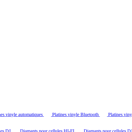
Tél. : +32 2 538 44 51 (mar-sam, 10h-12h30 et 14h-18h30)
nes vinyle automatiques
Platines vinyle Bluetooth
Platines vin
les DJ
Diamants pour cellules HI-FI
Diamants pour cellules D