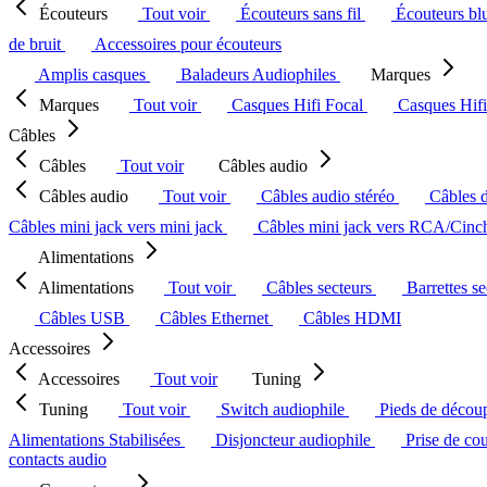
Écouteurs
Tout voir
Écouteurs sans fil
Écouteurs bl
de bruit
Accessoires pour écouteurs
Amplis casques
Baladeurs Audiophiles
Marques
Marques
Tout voir
Casques Hifi Focal
Casques Hif
Câbles
Câbles
Tout voir
Câbles audio
Câbles audio
Tout voir
Câbles audio stéréo
Câbles 
Câbles mini jack vers mini jack
Câbles mini jack vers RCA/Cin
Alimentations
Alimentations
Tout voir
Câbles secteurs
Barrettes s
Câbles USB
Câbles Ethernet
Câbles HDMI
Accessoires
Accessoires
Tout voir
Tuning
Tuning
Tout voir
Switch audiophile
Pieds de décou
Alimentations Stabilisées
Disjoncteur audiophile
Prise de co
contacts audio