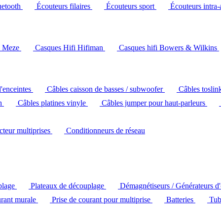
uetooth
Écouteurs filaires
Écouteurs sport
Écouteurs intra-
i Meze
Casques Hifi Hifiman
Casques hifi Bowers & Wilkins
d'enceintes
Câbles caisson de basses / subwoofer
Câbles toslin
ch
Câbles platines vinyle
Câbles jumper pour haut-parleurs
ecteur multiprises
Conditionneurs de réseau
plage
Plateaux de découplage
Démagnétiseurs / Générateurs d
urant murale
Prise de courant pour multiprise
Batteries
Tub