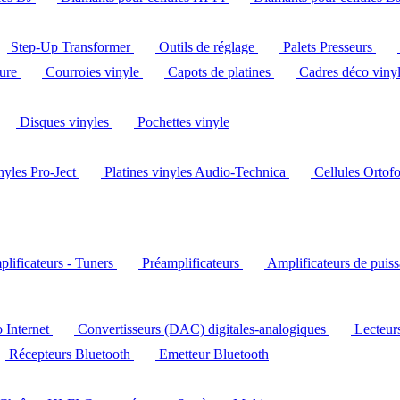
Step-Up Transformer
Outils de réglage
Palets Presseurs
ture
Courroies vinyle
Capots de platines
Cadres déco viny
Disques vinyles
Pochettes vinyle
inyles Pro-Ject
Platines vinyles Audio-Technica
Cellules Ortof
lificateurs - Tuners
Préamplificateurs
Amplificateurs de puis
o Internet
Convertisseurs (DAC) digitales-analogiques
Lecteu
Récepteurs Bluetooth
Emetteur Bluetooth