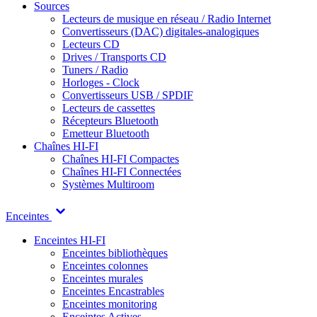
Sources
Lecteurs de musique en réseau / Radio Internet
Convertisseurs (DAC) digitales-analogiques
Lecteurs CD
Drives / Transports CD
Tuners / Radio
Horloges - Clock
Convertisseurs USB / SPDIF
Lecteurs de cassettes
Récepteurs Bluetooth
Emetteur Bluetooth
Chaînes HI-FI
Chaînes HI-FI Compactes
Chaînes HI-FI Connectées
Systèmes Multiroom
Enceintes
Enceintes HI-FI
Enceintes bibliothèques
Enceintes colonnes
Enceintes murales
Enceintes Encastrables
Enceintes monitoring
Enceintes Actives