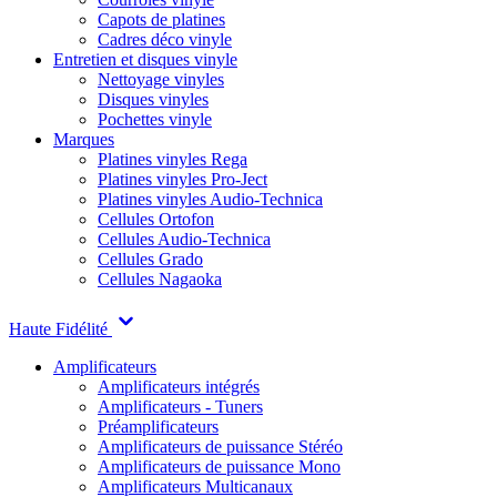
Capots de platines
Cadres déco vinyle
Entretien et disques vinyle
Nettoyage vinyles
Disques vinyles
Pochettes vinyle
Marques
Platines vinyles Rega
Platines vinyles Pro-Ject
Platines vinyles Audio-Technica
Cellules Ortofon
Cellules Audio-Technica
Cellules Grado
Cellules Nagaoka
Haute Fidélité
Amplificateurs
Amplificateurs intégrés
Amplificateurs - Tuners
Préamplificateurs
Amplificateurs de puissance Stéréo
Amplificateurs de puissance Mono
Amplificateurs Multicanaux