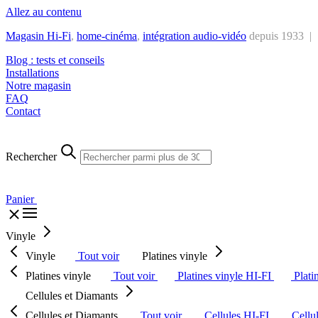
Allez au contenu
Magasin Hi-Fi
,
home-cinéma
,
intégra
tion audio-vidéo
depuis 1933 |
Blog : tests et conseils
Installations
Notre magasin
FAQ
Contact
Rechercher
Panier
Vinyle
Vinyle
Tout voir
Platines vinyle
Platines vinyle
Tout voir
Platines vinyle HI-FI
Plati
Cellules et Diamants
Cellules et Diamants
Tout voir
Cellules HI-FI
Cellu