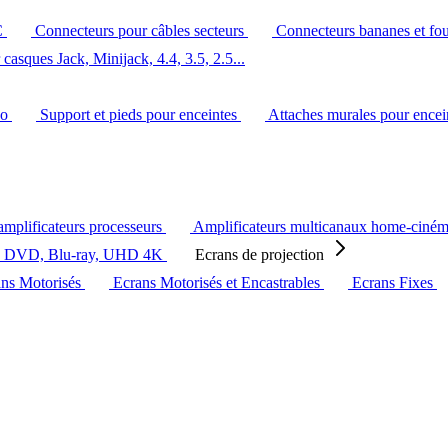
C
Connecteurs pour câbles secteurs
Connecteurs bananes et fo
casques Jack, Minijack, 4.4, 3.5, 2.5...
éo
Support et pieds pour enceintes
Attaches murales pour ence
amplificateurs processeurs
Amplificateurs multicanaux home-ciné
s DVD, Blu-ray, UHD 4K
Ecrans de projection
ans Motorisés
Ecrans Motorisés et Encastrables
Ecrans Fixes