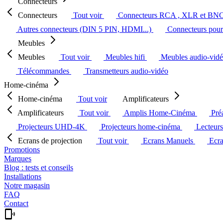
Connecteurs
Connecteurs
Tout voir
Connecteurs RCA , XLR et BN
Autres connecteurs (DIN 5 PIN, HDMI...)
Connecteurs pour 
Meubles
Meubles
Tout voir
Meubles hifi
Meubles audio-vid
Télécommandes
Transmetteurs audio-vidéo
Home-cinéma
Home-cinéma
Tout voir
Amplificateurs
Amplificateurs
Tout voir
Amplis Home-Cinéma
Pré
Projecteurs UHD-4K
Projecteurs home-cinéma
Lecteur
Ecrans de projection
Tout voir
Ecrans Manuels
Ecr
Promotions
Marques
Blog : tests et conseils
Installations
Notre magasin
FAQ
Contact