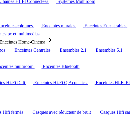
Chaînes HI-FI Connectées
Systèmes Multiroom
nceintes colonnes
Enceintes murales
Enceintes Encastrables
tes pc et multimedias
Enceintes Home-Cinéma
mos
Enceintes Centrales
Ensembles 2.1
Ensembles 5.1
ceintes multiroom
Enceintes Bluetooth
tes Hi-Fi Dali
Enceintes Hi-Fi Q Acoustics
Enceintes Hi-Fi 
s Hifi fermés
Casques avec réducteur de bruit
Casques Hifi san