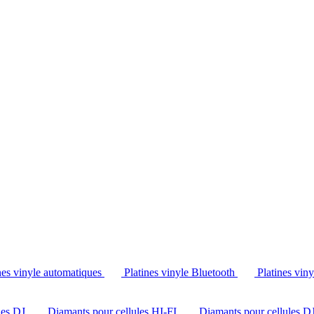
Tél. : +32 2 538 44 51 (mar-sam, 10h-12h30 et 14h-18h30)
nes vinyle automatiques
Platines vinyle Bluetooth
Platines vin
les DJ
Diamants pour cellules HI-FI
Diamants pour cellules D