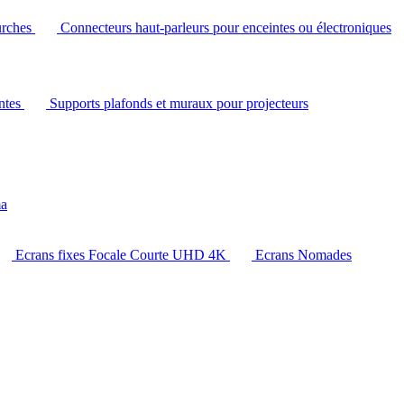
urches
Connecteurs haut-parleurs pour enceintes ou électroniques
intes
Supports plafonds et muraux pour projecteurs
ma
Ecrans fixes Focale Courte UHD 4K
Ecrans Nomades