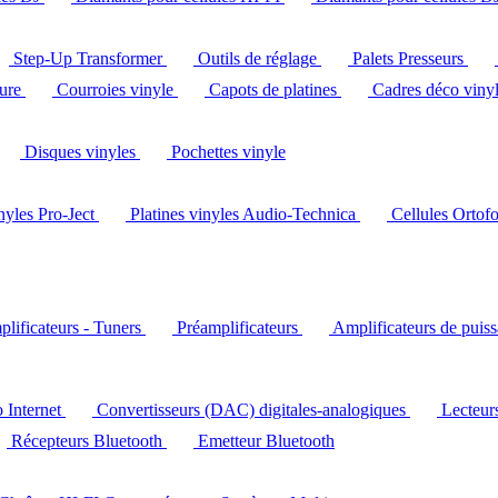
Step-Up Transformer
Outils de réglage
Palets Presseurs
ture
Courroies vinyle
Capots de platines
Cadres déco viny
Disques vinyles
Pochettes vinyle
inyles Pro-Ject
Platines vinyles Audio-Technica
Cellules Ortof
lificateurs - Tuners
Préamplificateurs
Amplificateurs de puis
o Internet
Convertisseurs (DAC) digitales-analogiques
Lecteu
Récepteurs Bluetooth
Emetteur Bluetooth