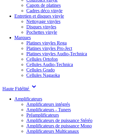
Capots de platines
Cadres déco vinyle
Entretien et disques vinyle
Nettoyage vinyles
Disques vinyles
Pochettes vinyle
Marques
Platines vinyles Rega
Platines vinyles Pro-Ject
Platines vinyles Audio-Technica
Cellules Ortofon
Cellules Audio-Technica
Cellules Grado
Cellules Nagaoka
Haute Fidélité
Amplificateurs
Amplificateurs intégrés
Amplificateurs - Tuners
Préamplificateurs
Amplificateurs de puissance Stéréo
Amplificateurs de puissance Mono
Amplificateurs Multicanaux