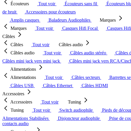
Écouteurs
Tout voir
Écouteurs sans fil
Écouteurs bl
de bruit
Accessoires pour écouteurs
Amplis casques
Baladeurs Audiophiles
Marques
Marques
Tout voir
Casques Hifi Focal
Casques Hif
Câbles
Câbles
Tout voir
Câbles audio
Câbles audio
Tout voir
Câbles audio stéréo
Câbles 
Câbles mini jack vers mini jack
Câbles mini jack vers RCA/Cin
Alimentations
Alimentations
Tout voir
Câbles secteurs
Barrettes s
Câbles USB
Câbles Ethernet
Câbles HDMI
Accessoires
Accessoires
Tout voir
Tuning
Tuning
Tout voir
Switch audiophile
Pieds de décou
Alimentations Stabilisées
Disjoncteur audiophile
Prise de co
contacts audio