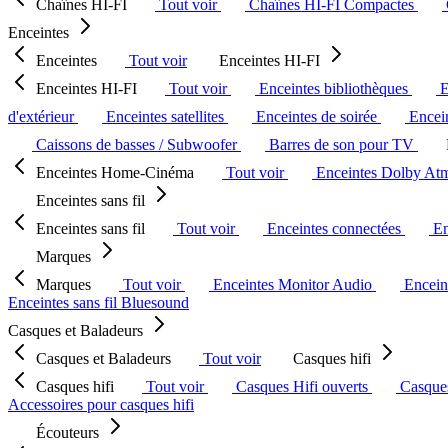
Chaînes HI-FI
Tout voir
Chaînes HI-FI Compactes
Enceintes
Enceintes
Tout voir
Enceintes HI-FI
Enceintes HI-FI
Tout voir
Enceintes bibliothèques
E
d'extérieur
Enceintes satellites
Enceintes de soirée
Encein
Caissons de basses / Subwoofer
Barres de son pour TV
Enceintes Home-Cinéma
Tout voir
Enceintes Dolby At
Enceintes sans fil
Enceintes sans fil
Tout voir
Enceintes connectées
En
Marques
Marques
Tout voir
Enceintes Monitor Audio
Encein
Enceintes sans fil Bluesound
Casques et Baladeurs
Casques et Baladeurs
Tout voir
Casques hifi
Casques hifi
Tout voir
Casques Hifi ouverts
Casque
Accessoires pour casques hifi
Écouteurs