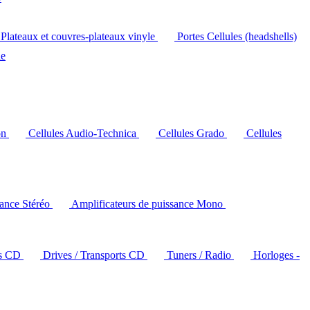
Plateaux et couvres-plateaux vinyle
Portes Cellules (headshells)
le
on
Cellules Audio-Technica
Cellules Grado
Cellules
sance Stéréo
Amplificateurs de puissance Mono
rs CD
Drives / Transports CD
Tuners / Radio
Horloges -