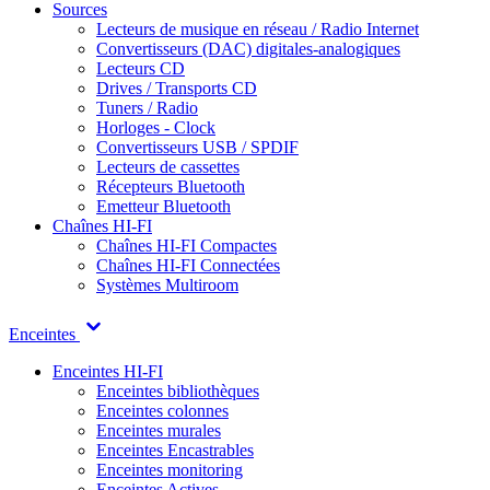
Sources
Lecteurs de musique en réseau / Radio Internet
Convertisseurs (DAC) digitales-analogiques
Lecteurs CD
Drives / Transports CD
Tuners / Radio
Horloges - Clock
Convertisseurs USB / SPDIF
Lecteurs de cassettes
Récepteurs Bluetooth
Emetteur Bluetooth
Chaînes HI-FI
Chaînes HI-FI Compactes
Chaînes HI-FI Connectées
Systèmes Multiroom
Enceintes
Enceintes HI-FI
Enceintes bibliothèques
Enceintes colonnes
Enceintes murales
Enceintes Encastrables
Enceintes monitoring
Enceintes Actives