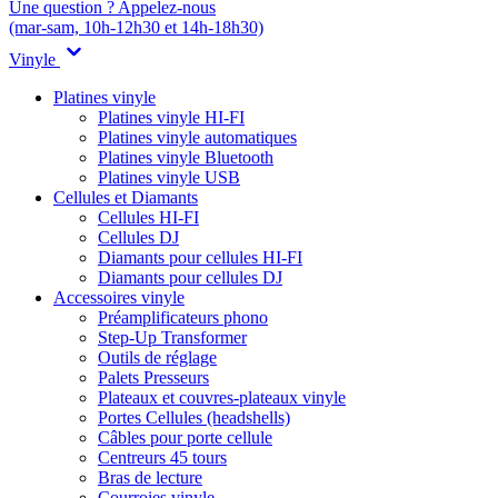
Une question ? Appelez-nous
(mar-sam, 10h-12h30 et 14h-18h30)
Vinyle
Platines vinyle
Platines vinyle HI-FI
Platines vinyle automatiques
Platines vinyle Bluetooth
Platines vinyle USB
Cellules et Diamants
Cellules HI-FI
Cellules DJ
Diamants pour cellules HI-FI
Diamants pour cellules DJ
Accessoires vinyle
Préamplificateurs phono
Step-Up Transformer
Outils de réglage
Palets Presseurs
Plateaux et couvres-plateaux vinyle
Portes Cellules (headshells)
Câbles pour porte cellule
Centreurs 45 tours
Bras de lecture
Courroies vinyle