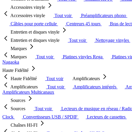
Accessoires vinyle
Accessoires vinyle
Tout voir
Préamplificateurs phono
Câbles pour porte cellule
Centreurs 45 tours
Bras de lec
Entretien et disques vinyle
Entretien et disques vinyle
Tout voir
Nettoyage vinyles
Marques
Marques
Tout voir
Platines vinyles Rega
Platines v
Nagaoka
Haute Fidélité
Haute Fidélité
Tout voir
Amplificateurs
Amplificateurs
Tout voir
Amplificateurs intégrés
Amp
Amplificateurs Multicanaux
Sources
Sources
Tout voir
Lecteurs de musique en réseau / Radi
Clock
Convertisseurs USB / SPDIF
Lecteurs de cassettes
Chaînes HI-FI