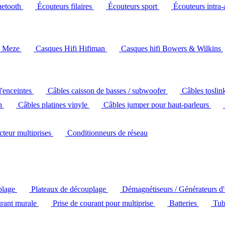
uetooth
Écouteurs filaires
Écouteurs sport
Écouteurs intra-
i Meze
Casques Hifi Hifiman
Casques hifi Bowers & Wilkins
d'enceintes
Câbles caisson de basses / subwoofer
Câbles toslin
ch
Câbles platines vinyle
Câbles jumper pour haut-parleurs
ecteur multiprises
Conditionneurs de réseau
plage
Plateaux de découplage
Démagnétiseurs / Générateurs d
urant murale
Prise de courant pour multiprise
Batteries
Tub