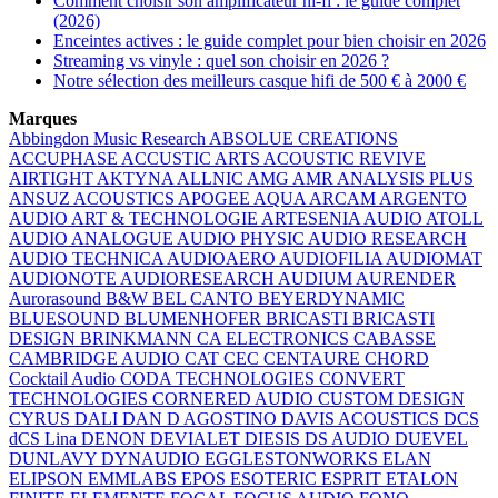
Comment choisir son amplificateur hi-fi : le guide complet
(2026)
Enceintes actives : le guide complet pour bien choisir en 2026
Streaming vs vinyle : quel son choisir en 2026 ?
Notre sélection des meilleurs casque hifi de 500 € à 2000 €
Marques
Abbingdon Music Research
ABSOLUE CREATIONS
ACCUPHASE
ACCUSTIC ARTS
ACOUSTIC REVIVE
AIRTIGHT
AKTYNA
ALLNIC
AMG
AMR
ANALYSIS PLUS
ANSUZ ACOUSTICS
APOGEE
AQUA
ARCAM
ARGENTO
AUDIO
ART & TECHNOLOGIE
ARTESENIA AUDIO
ATOLL
AUDIO ANALOGUE
AUDIO PHYSIC
AUDIO RESEARCH
AUDIO TECHNICA
AUDIOAERO
AUDIOFILIA
AUDIOMAT
AUDIONOTE
AUDIORESEARCH
AUDIUM
AURENDER
Aurorasound
B&W
BEL CANTO
BEYERDYNAMIC
BLUESOUND
BLUMENHOFER
BRICASTI
BRICASTI
DESIGN
BRINKMANN
CA ELECTRONICS
CABASSE
CAMBRIDGE AUDIO
CAT
CEC
CENTAURE
CHORD
Cocktail Audio
CODA TECHNOLOGIES
CONVERT
TECHNOLOGIES
CORNERED AUDIO
CUSTOM DESIGN
CYRUS
DALI
DAN D AGOSTINO
DAVIS ACOUSTICS
DCS
dCS Lina
DENON
DEVIALET
DIESIS
DS AUDIO
DUEVEL
DUNLAVY
DYNAUDIO
EGGLESTONWORKS
ELAN
ELIPSON
EMMLABS
EPOS
ESOTERIC
ESPRIT
ETALON