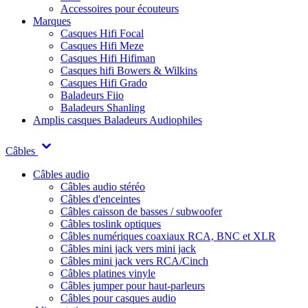
Accessoires pour écouteurs
Marques
Casques Hifi Focal
Casques Hifi Meze
Casques Hifi Hifiman
Casques hifi Bowers & Wilkins
Casques Hifi Grado
Baladeurs Fiio
Baladeurs Shanling
Amplis casques
Baladeurs Audiophiles
Câbles
Câbles audio
Câbles audio stéréo
Câbles d'enceintes
Câbles caisson de basses / subwoofer
Câbles toslink optiques
Câbles numériques coaxiaux RCA, BNC et XLR
Câbles mini jack vers mini jack
Câbles mini jack vers RCA/Cinch
Câbles platines vinyle
Câbles jumper pour haut-parleurs
Câbles pour casques audio