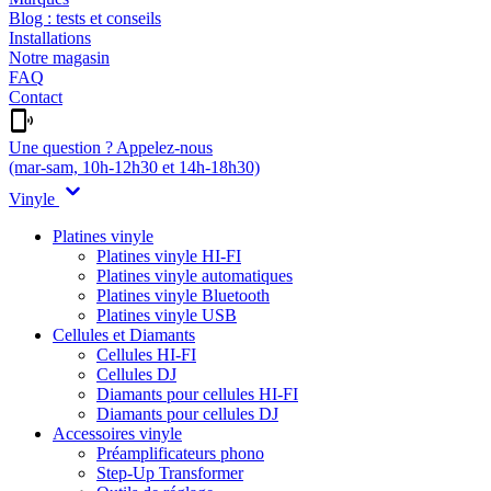
Blog : tests et conseils
Installations
Notre magasin
FAQ
Contact
Une question ? Appelez-nous
(mar-sam, 10h-12h30 et 14h-18h30)
Vinyle
Platines vinyle
Platines vinyle HI-FI
Platines vinyle automatiques
Platines vinyle Bluetooth
Platines vinyle USB
Cellules et Diamants
Cellules HI-FI
Cellules DJ
Diamants pour cellules HI-FI
Diamants pour cellules DJ
Accessoires vinyle
Préamplificateurs phono
Step-Up Transformer