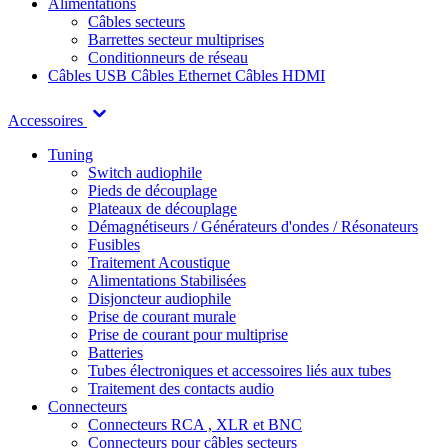
Alimentations
Câbles secteurs
Barrettes secteur multiprises
Conditionneurs de réseau
Câbles USB
Câbles Ethernet
Câbles HDMI
Accessoires
Tuning
Switch audiophile
Pieds de découplage
Plateaux de découplage
Démagnétiseurs / Générateurs d'ondes / Résonateurs
Fusibles
Traitement Acoustique
Alimentations Stabilisées
Disjoncteur audiophile
Prise de courant murale
Prise de courant pour multiprise
Batteries
Tubes électroniques et accessoires liés aux tubes
Traitement des contacts audio
Connecteurs
Connecteurs RCA , XLR et BNC
Connecteurs pour câbles secteurs