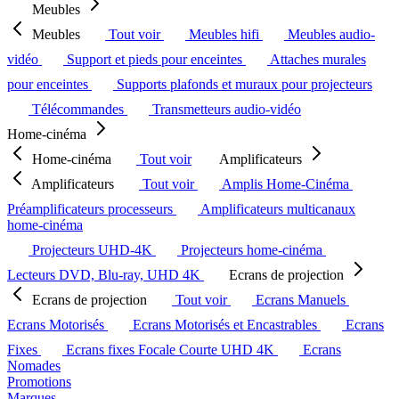
Meubles
Meubles
Tout voir
Meubles hifi
Meubles audio-
vidéo
Support et pieds pour enceintes
Attaches murales
pour enceintes
Supports plafonds et muraux pour projecteurs
Télécommandes
Transmetteurs audio-vidéo
Home-cinéma
Home-cinéma
Tout voir
Amplificateurs
Amplificateurs
Tout voir
Amplis Home-Cinéma
Préamplificateurs processeurs
Amplificateurs multicanaux
home-cinéma
Projecteurs UHD-4K
Projecteurs home-cinéma
Lecteurs DVD, Blu-ray, UHD 4K
Ecrans de projection
Ecrans de projection
Tout voir
Ecrans Manuels
Ecrans Motorisés
Ecrans Motorisés et Encastrables
Ecrans
Fixes
Ecrans fixes Focale Courte UHD 4K
Ecrans
Nomades
Promotions
Marques