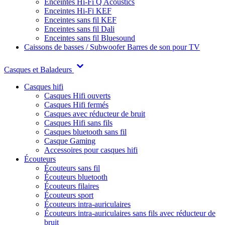
Enceintes Hi-Fi Q Acoustics
Enceintes Hi-Fi KEF
Enceintes sans fil KEF
Enceintes sans fil Dali
Enceintes sans fil Bluesound
Caissons de basses / Subwoofer
Barres de son pour TV
Casques et Baladeurs
Casques hifi
Casques Hifi ouverts
Casques Hifi fermés
Casques avec réducteur de bruit
Casques Hifi sans fils
Casques bluetooth sans fil
Casque Gaming
Accessoires pour casques hifi
Écouteurs
Écouteurs sans fil
Écouteurs bluetooth
Écouteurs filaires
Écouteurs sport
Écouteurs intra-auriculaires
Écouteurs intra-auriculaires sans fils avec réducteur de
bruit