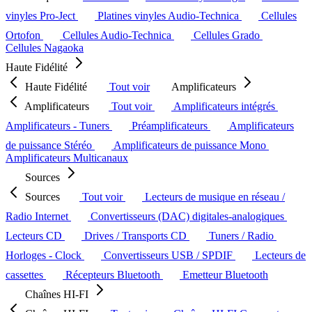
vinyles Pro-Ject
Platines vinyles Audio-Technica
Cellules
Ortofon
Cellules Audio-Technica
Cellules Grado
Cellules Nagaoka
Haute Fidélité
Haute Fidélité
Tout voir
Amplificateurs
Amplificateurs
Tout voir
Amplificateurs intégrés
Amplificateurs - Tuners
Préamplificateurs
Amplificateurs
de puissance Stéréo
Amplificateurs de puissance Mono
Amplificateurs Multicanaux
Sources
Sources
Tout voir
Lecteurs de musique en réseau /
Radio Internet
Convertisseurs (DAC) digitales-analogiques
Lecteurs CD
Drives / Transports CD
Tuners / Radio
Horloges - Clock
Convertisseurs USB / SPDIF
Lecteurs de
cassettes
Récepteurs Bluetooth
Emetteur Bluetooth
Chaînes HI-FI