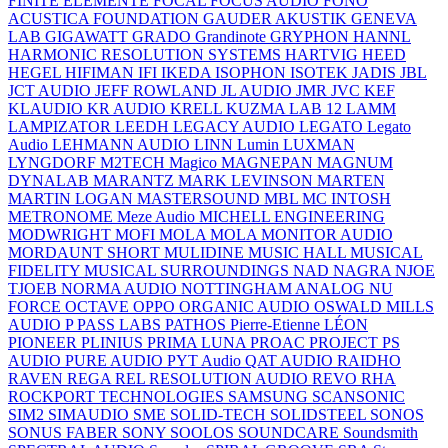
FINITE ELEMENTE
FOCAL
FOCUS AUDIO
FONO
ACUSTICA
FOUNDATION
GAUDER AKUSTIK
GENEVA
LAB
GIGAWATT
GRADO
Grandinote
GRYPHON
HANNL
HARMONIC RESOLUTION SYSTEMS
HARTVIG
HEED
HEGEL
HIFIMAN
IFI
IKEDA
ISOPHON
ISOTEK
JADIS
JBL
JCT AUDIO
JEFF ROWLAND
JL AUDIO
JMR
JVC
KEF
KLAUDIO
KR AUDIO
KRELL
KUZMA
LAB 12
LAMM
LAMPIZATOR
LEEDH
LEGACY AUDIO
LEGATO
Legato
Audio
LEHMANN AUDIO
LINN
Lumin
LUXMAN
LYNGDORF
M2TECH
Magico
MAGNEPAN
MAGNUM
DYNALAB
MARANTZ
MARK LEVINSON
MARTEN
MARTIN LOGAN
MASTERSOUND
MBL
MC INTOSH
METRONOME
Meze Audio
MICHELL ENGINEERING
MODWRIGHT
MOFI
MOLA MOLA
MONITOR AUDIO
MORDAUNT SHORT
MULIDINE
MUSIC HALL
MUSICAL
FIDELITY
MUSICAL SURROUNDINGS
NAD
NAGRA
NJOE
TJOEB
NORMA AUDIO
NOTTINGHAM ANALOG
NU
FORCE
OCTAVE
OPPO
ORGANIC AUDIO
OSWALD MILLS
AUDIO
P
PASS LABS
PATHOS
Pierre-Etienne LÉON
PIONEER
PLINIUS
PRIMA LUNA
PROAC
PROJECT
PS
AUDIO
PURE AUDIO
PYT Audio
QAT AUDIO
RAIDHO
RAVEN
REGA
REL
RESOLUTION AUDIO
REVO
RHA
ROCKPORT TECHNOLOGIES
SAMSUNG
SCANSONIC
SIM2
SIMAUDIO
SME
SOLID-TECH
SOLIDSTEEL
SONOS
SONUS FABER
SONY
SOOLOS
SOUNDCARE
Soundsmith