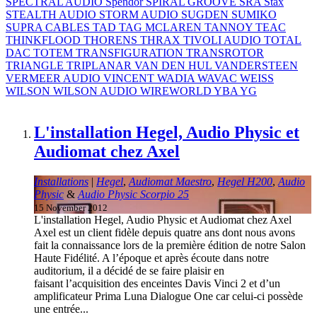
SPECTRAL AUDIO
Spendor
SPIRAL GROOVE
SRA
Stax
STEALTH AUDIO
STORM AUDIO
SUGDEN
SUMIKO
SUPRA CABLES
TAD
TAG MCLAREN
TANNOY
TEAC
THINKFLOOD
THORENS
THRAX
TIVOLI AUDIO
TOTAL
DAC
TOTEM
TRANSFIGURATION
TRANSROTOR
TRIANGLE
TRIPLANAR
VAN DEN HUL
VANDERSTEEN
VERMEER AUDIO
VINCENT
WADIA
WAVAC
WEISS
WILSON
WILSON AUDIO
WIREWORLD
YBA
YG
L'installation Hegel, Audio Physic et
Audiomat chez Axel
Installations
|
Hegel
,
Audiomat Maestro
,
Hegel H200
,
Audio
Physic
&
Audio Physic Scorpio 25
15 November 2012
L'installation Hegel, Audio Physic et Audiomat chez Axel
Axel est un client fidèle depuis quatre ans dont nous avons
fait la connaissance lors de la première édition de notre Salon
Haute Fidélité. A l’époque et après écoute dans notre
auditorium, il a décidé de se faire plaisir en
faisant l’acquisition des enceintes Davis Vinci 2 et d’un
amplificateur Prima Luna Dialogue One car celui-ci possède
une entrée...