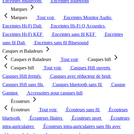
Enceintes multiroom
Enceintes Bluetooth
Marques
Marques
Tout voir
Enceintes Monitor Audio
Enceintes Hi-Fi Dali
Enceintes Hi-Fi Q Acoustics
Enceintes Hi-Fi KEF
Enceintes sans fil KEF
Enceintes
sans fil Dali
Enceintes sans fil Bluesound
Casques et Baladeurs
Casques et Baladeurs
Tout voir
Casques hifi
Casques hifi
Tout voir
Casques Hifi ouverts
Casques Hifi fermés
Casques avec réducteur de bruit
Casques Hifi sans fils
Casques bluetooth sans fil
Casque
Gaming
Accessoires pour casques hifi
Écouteurs
Écouteurs
Tout voir
Écouteurs sans fil
Écouteurs
bluetooth
Écouteurs filaires
Écouteurs sport
Écouteurs
intra-auriculaires
Écouteurs intra-auriculaires sans fils avec