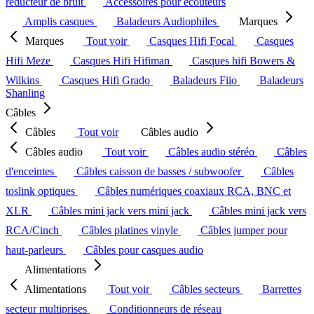
réducteur de bruit
Accessoires pour écouteurs
Amplis casques
Baladeurs Audiophiles
Marques
Marques
Tout voir
Casques Hifi Focal
Casques
Hifi Meze
Casques Hifi Hifiman
Casques hifi Bowers &
Wilkins
Casques Hifi Grado
Baladeurs Fiio
Baladeurs
Shanling
Câbles
Câbles
Tout voir
Câbles audio
Câbles audio
Tout voir
Câbles audio stéréo
Câbles
d'enceintes
Câbles caisson de basses / subwoofer
Câbles
toslink optiques
Câbles numériques coaxiaux RCA, BNC et
XLR
Câbles mini jack vers mini jack
Câbles mini jack vers
RCA/Cinch
Câbles platines vinyle
Câbles jumper pour
haut-parleurs
Câbles pour casques audio
Alimentations
Alimentations
Tout voir
Câbles secteurs
Barrettes
secteur multiprises
Conditionneurs de réseau