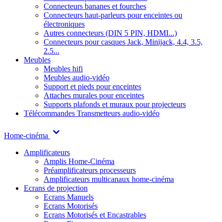
Connecteurs bananes et fourches
Connecteurs haut-parleurs pour enceintes ou
électroniques
Autres connecteurs (DIN 5 PIN, HDMI...)
Connecteurs pour casques Jack, Minijack, 4.4, 3.5,
2.5...
Meubles
Meubles hifi
Meubles audio-vidéo
Support et pieds pour enceintes
Attaches murales pour enceintes
Supports plafonds et muraux pour projecteurs
Télécommandes
Transmetteurs audio-vidéo
Home-cinéma
Amplificateurs
Amplis Home-Cinéma
Préamplificateurs processeurs
Amplificateurs multicanaux home-cinéma
Ecrans de projection
Ecrans Manuels
Ecrans Motorisés
Ecrans Motorisés et Encastrables