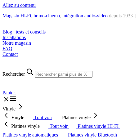
Allez au contenu
Magasin Hi-Fi
,
home-cinéma
,
intégra
tion audio-vidéo
depuis 1933 |
Tél. : +32 2 538 44 51 (mar-sam, 10h-12h30 et 14h-18h30)
Blog : tests et conseils
Installations
Notre magasin
FAQ
Contact
Rechercher
Panier
Vinyle
Vinyle
Tout voir
Platines vinyle
Platines vinyle
Tout voir
Platines vinyle HI-FI
Platines vinyle automatiques
Platines vinyle Bluetooth