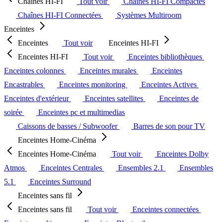
Chaînes HI-FI
Tout voir
Chaînes HI-FI Compactes
Chaînes HI-FI Connectées
Systèmes Multiroom
Enceintes
Enceintes
Tout voir
Enceintes HI-FI
Enceintes HI-FI
Tout voir
Enceintes bibliothèques
Enceintes colonnes
Enceintes murales
Enceintes
Encastrables
Enceintes monitoring
Enceintes Actives
Enceintes d'extérieur
Enceintes satellites
Enceintes de
soirée
Enceintes pc et multimedias
Caissons de basses / Subwoofer
Barres de son pour TV
Enceintes Home-Cinéma
Enceintes Home-Cinéma
Tout voir
Enceintes Dolby
Atmos
Enceintes Centrales
Ensembles 2.1
Ensembles
5.1
Enceintes Surround
Enceintes sans fil
Enceintes sans fil
Tout voir
Enceintes connectées