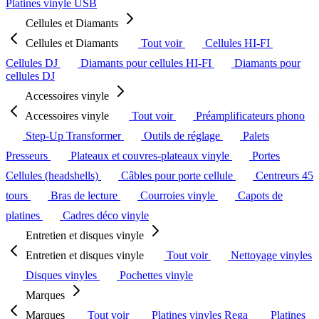
Platines vinyle USB
Cellules et Diamants
Cellules et Diamants
Tout voir
Cellules HI-FI
Cellules DJ
Diamants pour cellules HI-FI
Diamants pour
cellules DJ
Accessoires vinyle
Accessoires vinyle
Tout voir
Préamplificateurs phono
Step-Up Transformer
Outils de réglage
Palets
Presseurs
Plateaux et couvres-plateaux vinyle
Portes
Cellules (headshells)
Câbles pour porte cellule
Centreurs 45
tours
Bras de lecture
Courroies vinyle
Capots de
platines
Cadres déco vinyle
Entretien et disques vinyle
Entretien et disques vinyle
Tout voir
Nettoyage vinyles
Disques vinyles
Pochettes vinyle
Marques
Marques
Tout voir
Platines vinyles Rega
Platines