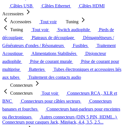
Câbles USB
Câbles Ethernet
Câbles HDMI
Accessoires
Accessoires
Tout voir
Tuning
Tuning
Tout voir
Switch audiophile
Pieds de
découplage
Plateaux de découplage
Démagnétiseurs /
Générateurs d'ondes / Résonateurs
Fusibles
Traitement
Acoustique
Alimentations Stabilisées
Disjoncteur
audiophile
Prise de courant murale
Prise de courant pour
multiprise
Batteries
Tubes électroniques et accessoires liés
aux tubes
Traitement des contacts audio
Connecteurs
Connecteurs
Tout voir
Connecteurs RCA , XLR et
BNC
Connecteurs pour câbles secteurs
Connecteurs
bananes et fourches
Connecteurs haut-parleurs pour enceintes
ou électroniques
Autres connecteurs (DIN 5 PIN, HDMI...)
Connecteurs pour casques Jack, Minijack, 4.4, 3.5, 2.5...