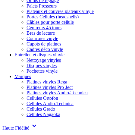
Outils de réglage
Palets Presseurs
Plateaux et couvres-plateaux vinyle
Portes Cellules (headshells)
Câbles pour porte cellule
Centreurs 45 tours
Bras de lecture
Courroies vinyle
Capots de platines
Cadres déco vinyle
Entretien et disques vinyle
Nettoyage vinyles
Disques vinyles
Pochettes vinyle
Marques
Platines vinyles Rega
Platines vinyles Pro-Ject
Platines vinyles Audio-Technica
Cellules Ortofon
Cellules Audio-Technica
Cellules Grado
Cellules Nagaoka
Haute Fidélité