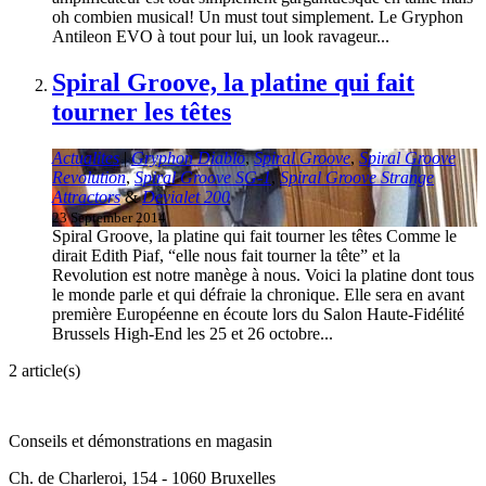
oh combien musical! Un must tout simplement. Le Gryphon
Antileon EVO à tout pour lui, un look ravageur...
Spiral Groove, la platine qui fait
tourner les têtes
Actualites
|
Gryphon Diablo
,
Spiral Groove
,
Spiral Groove
Revolution
,
Spiral Groove SG-1
,
Spiral Groove Strange
Attractors
&
Devialet 200
23 September 2014
Spiral Groove, la platine qui fait tourner les têtes Comme le
dirait Edith Piaf, “elle nous fait tourner la tête” et la
Revolution est notre manège à nous. Voici la platine dont tous
le monde parle et qui défraie la chronique. Elle sera en avant
première Européenne en écoute lors du Salon Haute-Fidélité
Brussels High-End les 25 et 26 octobre...
2 article(s)
Conseils et démonstrations en magasin
Ch. de Charleroi, 154 - 1060 Bruxelles