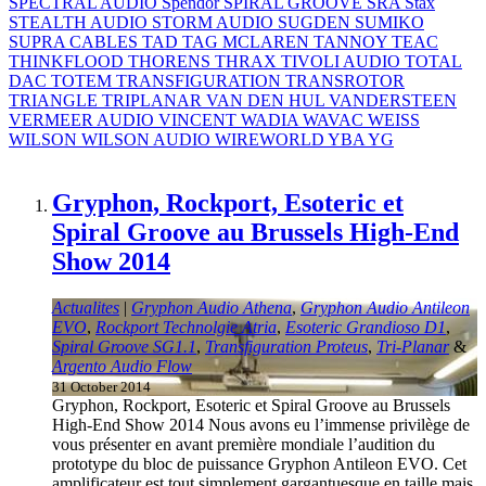
SPECTRAL AUDIO
Spendor
SPIRAL GROOVE
SRA
Stax
STEALTH AUDIO
STORM AUDIO
SUGDEN
SUMIKO
SUPRA CABLES
TAD
TAG MCLAREN
TANNOY
TEAC
THINKFLOOD
THORENS
THRAX
TIVOLI AUDIO
TOTAL
DAC
TOTEM
TRANSFIGURATION
TRANSROTOR
TRIANGLE
TRIPLANAR
VAN DEN HUL
VANDERSTEEN
VERMEER AUDIO
VINCENT
WADIA
WAVAC
WEISS
WILSON
WILSON AUDIO
WIREWORLD
YBA
YG
Gryphon, Rockport, Esoteric et
Spiral Groove au Brussels High-End
Show 2014
Actualites
|
Gryphon Audio Athena
,
Gryphon Audio Antileon
EVO
,
Rockport Technolgie Atria
,
Esoteric Grandioso D1
,
Spiral Groove SG1.1
,
Transfiguration Proteus
,
Tri-Planar
&
Argento Audio Flow
31 October 2014
Gryphon, Rockport, Esoteric et Spiral Groove au Brussels
High-End Show 2014 Nous avons eu l’immense privilège de
vous présenter en avant première mondiale l’audition du
prototype du bloc de puissance Gryphon Antileon EVO. Cet
amplificateur est tout simplement gargantuesque en taille mais