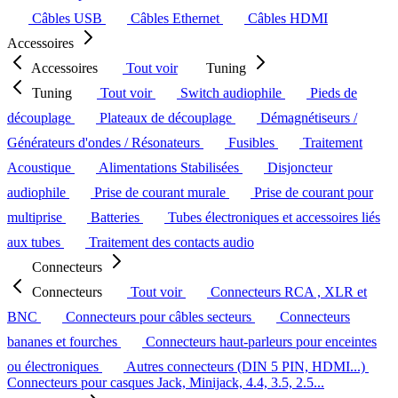
Câbles USB
Câbles Ethernet
Câbles HDMI
Accessoires
Accessoires
Tout voir
Tuning
Tuning
Tout voir
Switch audiophile
Pieds de
découplage
Plateaux de découplage
Démagnétiseurs /
Générateurs d'ondes / Résonateurs
Fusibles
Traitement
Acoustique
Alimentations Stabilisées
Disjoncteur
audiophile
Prise de courant murale
Prise de courant pour
multiprise
Batteries
Tubes électroniques et accessoires liés
aux tubes
Traitement des contacts audio
Connecteurs
Connecteurs
Tout voir
Connecteurs RCA , XLR et
BNC
Connecteurs pour câbles secteurs
Connecteurs
bananes et fourches
Connecteurs haut-parleurs pour enceintes
ou électroniques
Autres connecteurs (DIN 5 PIN, HDMI...)
Connecteurs pour casques Jack, Minijack, 4.4, 3.5, 2.5...