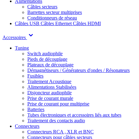
Alimentations
Câbles secteurs
Barrettes secteur multiprises
Conditionneurs de réseau
Câbles USB
Câbles Ethernet
Câbles HDMI
Accessoires
Tuning
Switch audiophile
Pieds de découplage
Plateaux de découplage
Démagnétiseurs / Générateurs d'ondes / Résonateurs
Fusibles
Traitement Acoustique
Alimentations Stabilisées
Disjoncteur audiophile
Prise de courant murale
Prise de courant pour multiprise
Batteries
Tubes électroniques et accessoires liés aux tubes
Traitement des contacts audio
Connecteurs
Connecteurs RCA , XLR et BNC
Connecteurs pour câbles secteurs