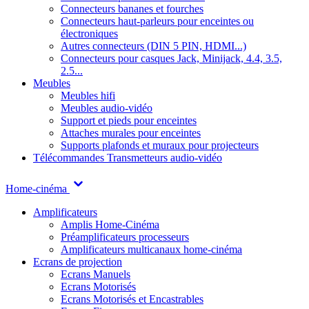
Connecteurs bananes et fourches
Connecteurs haut-parleurs pour enceintes ou
électroniques
Autres connecteurs (DIN 5 PIN, HDMI...)
Connecteurs pour casques Jack, Minijack, 4.4, 3.5,
2.5...
Meubles
Meubles hifi
Meubles audio-vidéo
Support et pieds pour enceintes
Attaches murales pour enceintes
Supports plafonds et muraux pour projecteurs
Télécommandes
Transmetteurs audio-vidéo
Home-cinéma
Amplificateurs
Amplis Home-Cinéma
Préamplificateurs processeurs
Amplificateurs multicanaux home-cinéma
Ecrans de projection
Ecrans Manuels
Ecrans Motorisés
Ecrans Motorisés et Encastrables