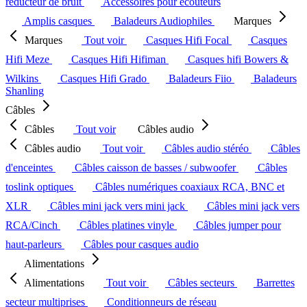
réducteur de bruit
Accessoires pour écouteurs
Amplis casques
Baladeurs Audiophiles
Marques
Marques
Tout voir
Casques Hifi Focal
Casques
Hifi Meze
Casques Hifi Hifiman
Casques hifi Bowers &
Wilkins
Casques Hifi Grado
Baladeurs Fiio
Baladeurs
Shanling
Câbles
Câbles
Tout voir
Câbles audio
Câbles audio
Tout voir
Câbles audio stéréo
Câbles
d'enceintes
Câbles caisson de basses / subwoofer
Câbles
toslink optiques
Câbles numériques coaxiaux RCA, BNC et
XLR
Câbles mini jack vers mini jack
Câbles mini jack vers
RCA/Cinch
Câbles platines vinyle
Câbles jumper pour
haut-parleurs
Câbles pour casques audio
Alimentations
Alimentations
Tout voir
Câbles secteurs
Barrettes
secteur multiprises
Conditionneurs de réseau