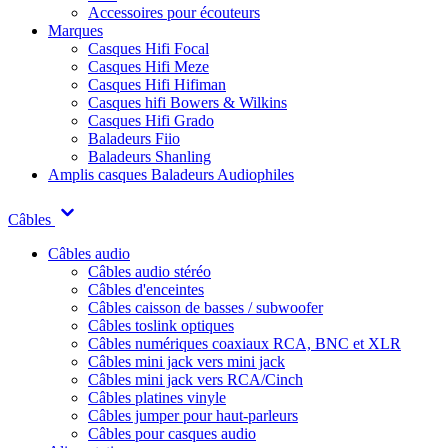
Accessoires pour écouteurs
Marques
Casques Hifi Focal
Casques Hifi Meze
Casques Hifi Hifiman
Casques hifi Bowers & Wilkins
Casques Hifi Grado
Baladeurs Fiio
Baladeurs Shanling
Amplis casques
Baladeurs Audiophiles
Câbles
Câbles audio
Câbles audio stéréo
Câbles d'enceintes
Câbles caisson de basses / subwoofer
Câbles toslink optiques
Câbles numériques coaxiaux RCA, BNC et XLR
Câbles mini jack vers mini jack
Câbles mini jack vers RCA/Cinch
Câbles platines vinyle
Câbles jumper pour haut-parleurs
Câbles pour casques audio