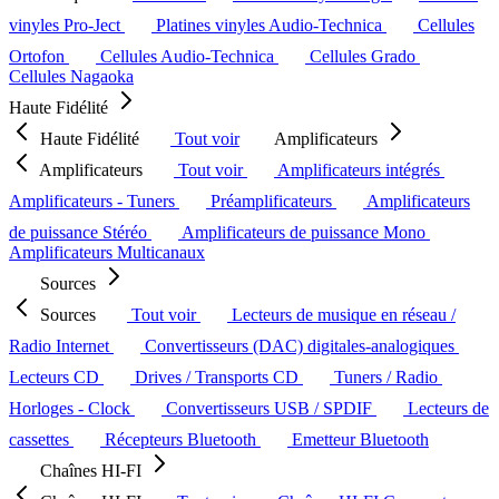
vinyles Pro-Ject
Platines vinyles Audio-Technica
Cellules
Ortofon
Cellules Audio-Technica
Cellules Grado
Cellules Nagaoka
Haute Fidélité
Haute Fidélité
Tout voir
Amplificateurs
Amplificateurs
Tout voir
Amplificateurs intégrés
Amplificateurs - Tuners
Préamplificateurs
Amplificateurs
de puissance Stéréo
Amplificateurs de puissance Mono
Amplificateurs Multicanaux
Sources
Sources
Tout voir
Lecteurs de musique en réseau /
Radio Internet
Convertisseurs (DAC) digitales-analogiques
Lecteurs CD
Drives / Transports CD
Tuners / Radio
Horloges - Clock
Convertisseurs USB / SPDIF
Lecteurs de
cassettes
Récepteurs Bluetooth
Emetteur Bluetooth
Chaînes HI-FI