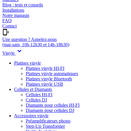
Blog : tests et conseils
Installations
Notre magasin
FAQ
Contact
Une question ? Appelez-nous
(mar-sam, 10h-12h30 et 14h-18h30)
Vinyle
Platines vinyle
Platines vinyle HI-FI
Platines vinyle automatiques
Platines vinyle Bluetooth
Platines vinyle USB
Cellules et Diamants
Cellules HI-FI
Cellules DJ
Diamants pour cellules HI-FI
Diamants pour cellules DJ
Accessoires vinyle
Préamplificateurs phono
Step-Up Transformer