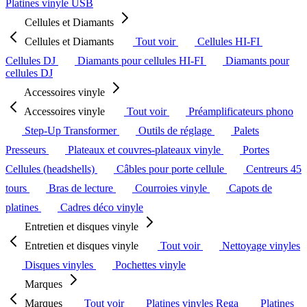
Platines vinyle USB
Cellules et Diamants
Cellules et Diamants
Tout voir
Cellules HI-FI
Cellules DJ
Diamants pour cellules HI-FI
Diamants pour
cellules DJ
Accessoires vinyle
Accessoires vinyle
Tout voir
Préamplificateurs phono
Step-Up Transformer
Outils de réglage
Palets
Presseurs
Plateaux et couvres-plateaux vinyle
Portes
Cellules (headshells)
Câbles pour porte cellule
Centreurs 45
tours
Bras de lecture
Courroies vinyle
Capots de
platines
Cadres déco vinyle
Entretien et disques vinyle
Entretien et disques vinyle
Tout voir
Nettoyage vinyles
Disques vinyles
Pochettes vinyle
Marques
Marques
Tout voir
Platines vinyles Rega
Platines