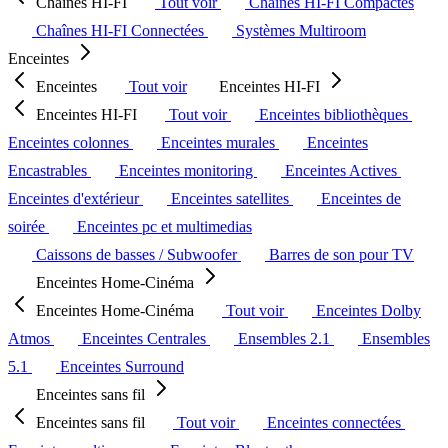
Chaînes HI-FI
Tout voir
Chaînes HI-FI Compactes
Chaînes HI-FI Connectées
Systèmes Multiroom
Enceintes
Enceintes
Tout voir
Enceintes HI-FI
Enceintes HI-FI
Tout voir
Enceintes bibliothèques
Enceintes colonnes
Enceintes murales
Enceintes
Encastrables
Enceintes monitoring
Enceintes Actives
Enceintes d'extérieur
Enceintes satellites
Enceintes de
soirée
Enceintes pc et multimedias
Caissons de basses / Subwoofer
Barres de son pour TV
Enceintes Home-Cinéma
Enceintes Home-Cinéma
Tout voir
Enceintes Dolby
Atmos
Enceintes Centrales
Ensembles 2.1
Ensembles
5.1
Enceintes Surround
Enceintes sans fil
Enceintes sans fil
Tout voir
Enceintes connectées