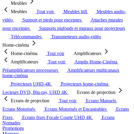
Meubles
Meubles
Tout voir
Meubles hifi
Meubles audio-
vidéo
Support et pieds pour enceintes
Attaches murales
pour enceintes
Supports plafonds et muraux pour projecteurs
Télécommandes
Transmetteurs audio-vidéo
Home-cinéma
Home-cinéma
Tout voir
Amplificateurs
Amplificateurs
Tout voir
Amplis Home-Cinéma
Préamplificateurs processeurs
Amplificateurs multicanaux
home-cinéma
Projecteurs UHD-4K
Projecteurs home-cinéma
Lecteurs DVD, Blu-ray, UHD 4K
Ecrans de projection
Ecrans de projection
Tout voir
Ecrans Manuels
Ecrans Motorisés
Ecrans Motorisés et Encastrables
Ecrans
Fixes
Ecrans fixes Focale Courte UHD 4K
Ecrans
Nomades
Promotions
Marques