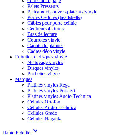
Outils de réglage
Palets Presseurs
Plateaux et couvres-plateaux vinyle
Portes Cellules (headshells)
Câbles pour porte cellule
Centreurs 45 tours
Bras de lecture
Courroies vinyle
Capots de platines
Cadres déco vinyle
Entretien et disques vinyle
Nettoyage vinyles
Disques vinyles
Pochettes vinyle
Marques
Platines vinyles Rega
Platines vinyles Pro-Ject
Platines vinyles Audio-Technica
Cellules Ortofon
Cellules Audio-Technica
Cellules Grado
Cellules Nagaoka
Haute Fidélité