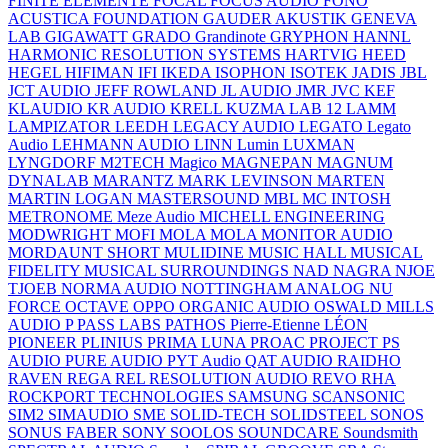
FINITE ELEMENTE
FOCAL
FOCUS AUDIO
FONO
ACUSTICA
FOUNDATION
GAUDER AKUSTIK
GENEVA
LAB
GIGAWATT
GRADO
Grandinote
GRYPHON
HANNL
HARMONIC RESOLUTION SYSTEMS
HARTVIG
HEED
HEGEL
HIFIMAN
IFI
IKEDA
ISOPHON
ISOTEK
JADIS
JBL
JCT AUDIO
JEFF ROWLAND
JL AUDIO
JMR
JVC
KEF
KLAUDIO
KR AUDIO
KRELL
KUZMA
LAB 12
LAMM
LAMPIZATOR
LEEDH
LEGACY AUDIO
LEGATO
Legato
Audio
LEHMANN AUDIO
LINN
Lumin
LUXMAN
LYNGDORF
M2TECH
Magico
MAGNEPAN
MAGNUM
DYNALAB
MARANTZ
MARK LEVINSON
MARTEN
MARTIN LOGAN
MASTERSOUND
MBL
MC INTOSH
METRONOME
Meze Audio
MICHELL ENGINEERING
MODWRIGHT
MOFI
MOLA MOLA
MONITOR AUDIO
MORDAUNT SHORT
MULIDINE
MUSIC HALL
MUSICAL
FIDELITY
MUSICAL SURROUNDINGS
NAD
NAGRA
NJOE
TJOEB
NORMA AUDIO
NOTTINGHAM ANALOG
NU
FORCE
OCTAVE
OPPO
ORGANIC AUDIO
OSWALD MILLS
AUDIO
P
PASS LABS
PATHOS
Pierre-Etienne LÉON
PIONEER
PLINIUS
PRIMA LUNA
PROAC
PROJECT
PS
AUDIO
PURE AUDIO
PYT Audio
QAT AUDIO
RAIDHO
RAVEN
REGA
REL
RESOLUTION AUDIO
REVO
RHA
ROCKPORT TECHNOLOGIES
SAMSUNG
SCANSONIC
SIM2
SIMAUDIO
SME
SOLID-TECH
SOLIDSTEEL
SONOS
SONUS FABER
SONY
SOOLOS
SOUNDCARE
Soundsmith