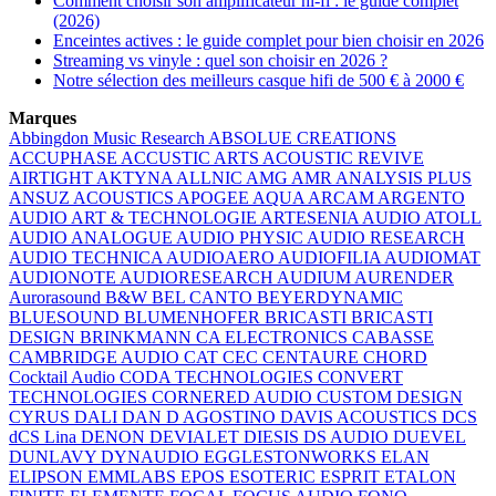
Comment choisir son amplificateur hi-fi : le guide complet
(2026)
Enceintes actives : le guide complet pour bien choisir en 2026
Streaming vs vinyle : quel son choisir en 2026 ?
Notre sélection des meilleurs casque hifi de 500 € à 2000 €
Marques
Abbingdon Music Research
ABSOLUE CREATIONS
ACCUPHASE
ACCUSTIC ARTS
ACOUSTIC REVIVE
AIRTIGHT
AKTYNA
ALLNIC
AMG
AMR
ANALYSIS PLUS
ANSUZ ACOUSTICS
APOGEE
AQUA
ARCAM
ARGENTO
AUDIO
ART & TECHNOLOGIE
ARTESENIA AUDIO
ATOLL
AUDIO ANALOGUE
AUDIO PHYSIC
AUDIO RESEARCH
AUDIO TECHNICA
AUDIOAERO
AUDIOFILIA
AUDIOMAT
AUDIONOTE
AUDIORESEARCH
AUDIUM
AURENDER
Aurorasound
B&W
BEL CANTO
BEYERDYNAMIC
BLUESOUND
BLUMENHOFER
BRICASTI
BRICASTI
DESIGN
BRINKMANN
CA ELECTRONICS
CABASSE
CAMBRIDGE AUDIO
CAT
CEC
CENTAURE
CHORD
Cocktail Audio
CODA TECHNOLOGIES
CONVERT
TECHNOLOGIES
CORNERED AUDIO
CUSTOM DESIGN
CYRUS
DALI
DAN D AGOSTINO
DAVIS ACOUSTICS
DCS
dCS Lina
DENON
DEVIALET
DIESIS
DS AUDIO
DUEVEL
DUNLAVY
DYNAUDIO
EGGLESTONWORKS
ELAN
ELIPSON
EMMLABS
EPOS
ESOTERIC
ESPRIT
ETALON