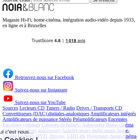
Je m'inscris
Magasin Hi-Fi, home-cinéma, intégration audio-vidéo depuis 1933,
en ligne et à Bruxelles
Retrouvez-nous sur Facebook
Suivez-nous sur Instagram
Suivez-nous sur YouTube
Sources
Lecteurs CD
Tuners / Radio
Drives / Transports CD
Convertisseurs (DAC) digitales-analogiques
Amplificateurs intégrés
Continuer sans accepter
Amplificateurs de puissance Stéréo
Préamplificateurs
Enceintes
Enceintes colonnes
Caissons de basses / Subwoofer
Home-cinéma
Préamplificateurs processeurs
Amplificateurs multicanaux home-
Salut c'est nous...
cinéma
Lecteurs DVD, Blu-ray, UHD 4K
Projecteurs home-cinéma
les Cookies !