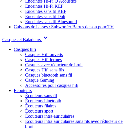
Enceintes Hi-Fi Q Acoustics
Enceintes Hi-Fi KEF
Enceintes sans fil KEF
Enceintes sans fil Dali
Enceintes sans fil Bluesound
Caissons de basses / Subwoofer
Barres de son pour TV
Casques et Baladeurs
Casques hifi
Casques Hifi ouverts
Casques Hifi fermés
Casques avec réducteur de bruit
Casques Hifi sans fils
Casques bluetooth sans fil
Casque Gaming
Accessoires pour casques hifi
Écouteurs
Écouteurs sans fil
Écouteurs bluetooth
Écouteurs filaires
Écouteurs sport
Écouteurs intra-auriculaires
Écouteurs intra-auriculaires sans fils avec réducteur de
bruit