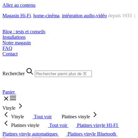
Allez au contenu
Magasin Hi-Fi
,
home-cinéma
,
intégra
tion audio-vidéo
depuis 1933 |
Tél. : +32 2 538 44 51 (mar-sam, 10h-12h30 et 14h-18h30)
Blog : tests et conseils
Installations
Notre magasin
FAQ
Contact
Rechercher
Panier
Vinyle
Vinyle
Tout voir
Platines vinyle
Platines vinyle
Tout voir
Platines vinyle HI-FI
Platines vinyle automatiques
Platines vinyle Bluetooth