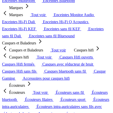
Enceintes multiroom
Enceintes Bluetooth
Marques
Marques
Tout voir
Enceintes Monitor Audio
Enceintes Hi-Fi Dali
Enceintes Hi-Fi Q Acoustics
Enceintes Hi-Fi KEF
Enceintes sans fil KEF
Enceintes
sans fil Dali
Enceintes sans fil Bluesound
Casques et Baladeurs
Casques et Baladeurs
Tout voir
Casques hifi
Casques hifi
Tout voir
Casques Hifi ouverts
Casques Hifi fermés
Casques avec réducteur de bruit
Casques Hifi sans fils
Casques bluetooth sans fil
Casque
Gaming
Accessoires pour casques hifi
Écouteurs
Écouteurs
Tout voir
Écouteurs sans fil
Écouteurs
bluetooth
Écouteurs filaires
Écouteurs sport
Écouteurs
intra-auriculaires
Écouteurs intra-auriculaires sans fils avec