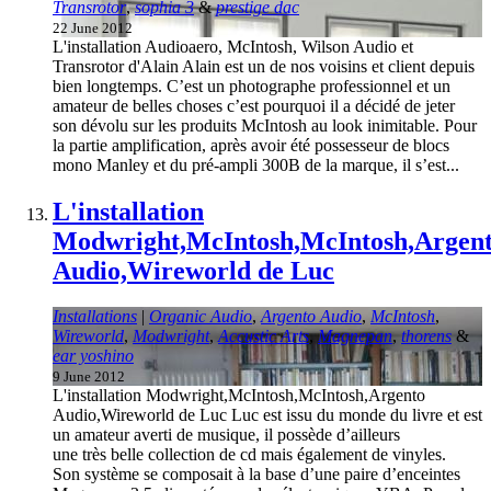
Transrotor
,
sophia 3
&
prestige dac
22 June 2012
L'installation Audioaero, McIntosh, Wilson Audio et
Transrotor d'Alain Alain est un de nos voisins et client depuis
bien longtemps. C’est un photographe professionnel et un
amateur de belles choses c’est pourquoi il a décidé de jeter
son dévolu sur les produits McIntosh au look inimitable. Pour
la partie amplification, après avoir été possesseur de blocs
mono Manley et du pré-ampli 300B de la marque, il s’est...
L'installation
Modwright,McIntosh,McIntosh,Argen
Audio,Wireworld de Luc
Installations
|
Organic Audio
,
Argento Audio
,
McIntosh
,
Wireworld
,
Modwright
,
Accustic Arts
,
Magnepan
,
thorens
&
ear yoshino
9 June 2012
L'installation Modwright,McIntosh,McIntosh,Argento
Audio,Wireworld de Luc Luc est issu du monde du livre et est
un amateur averti de musique, il possède d’ailleurs
une très belle collection de cd mais également de vinyles.
Son système se composait à la base d’une paire d’enceintes