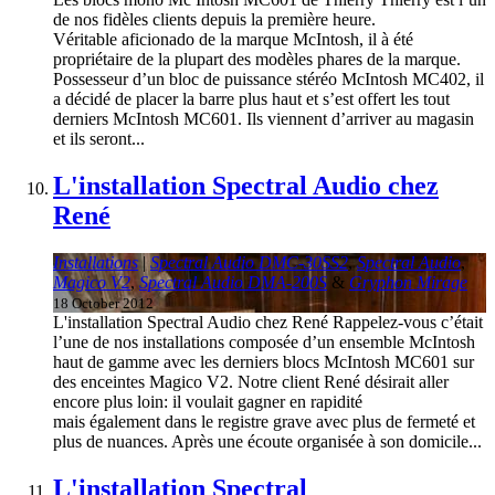
de nos fidèles clients depuis la première heure.
Véritable aficionado de la marque McIntosh, il à été
propriétaire de la plupart des modèles phares de la marque.
Possesseur d’un bloc de puissance stéréo McIntosh MC402, il
a décidé de placer la barre plus haut et s’est offert les tout
derniers McIntosh MC601. Ils viennent d’arriver au magasin
et ils seront...
L'installation Spectral Audio chez
René
Installations
|
Spectral Audio DMC-30SS2
,
Spectral Audio
,
Magico V2
,
Spectral Audio DMA-200S
&
Gryphon Mirage
18 October 2012
L'installation Spectral Audio chez René Rappelez-vous c’était
l’une de nos installations composée d’un ensemble McIntosh
haut de gamme avec les derniers blocs McIntosh MC601 sur
des enceintes Magico V2. Notre client René désirait aller
encore plus loin: il voulait gagner en rapidité
mais également dans le registre grave avec plus de fermeté et
plus de nuances. Après une écoute organisée à son domicile...
L'installation Spectral