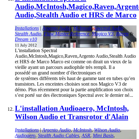
Audio,McIntosh,Magico,Raven,Argent
Audio,Stealth Audio et HRS de Marco
Installations
|
Argento Audio
,
McIntosh
,
Spectral Audio
,
Stealth Audio
,
Flow Master Reference
,
Magico V3
,
Raven
&
Dream v10
11 July 2012
L'installation Spectral
Audio,McIntosh,Magico,Raven,Argento Audio,Stealth Audio
et HRS de Marco Marco est comme on dirait un vieux de la
vieille ayant un parcours audiophile très rempli. Il a
possédé un grand nombre d’électroniques et
de systèmes différents très haut de gamme tant en tubes qu’en
transistors. Les enceintes choisies sont nos Magico V3 de
démo. Plus récemment pour la partie amplification son choix
s’est porté sur des électroniques Spectral avec le dernier né...
L'installation Audioaero, McIntosh,
Wilson Audio et Transrotor d'Alain
Installations
|
Argento Audio
,
McIntosh
,
Wilson Audio
,
Audioaero
,
Stealth Audio Cables
,
ASR
,
Mini Basis
,