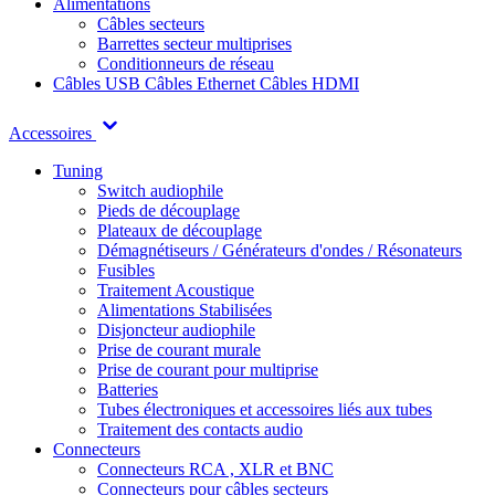
Alimentations
Câbles secteurs
Barrettes secteur multiprises
Conditionneurs de réseau
Câbles USB
Câbles Ethernet
Câbles HDMI
Accessoires
Tuning
Switch audiophile
Pieds de découplage
Plateaux de découplage
Démagnétiseurs / Générateurs d'ondes / Résonateurs
Fusibles
Traitement Acoustique
Alimentations Stabilisées
Disjoncteur audiophile
Prise de courant murale
Prise de courant pour multiprise
Batteries
Tubes électroniques et accessoires liés aux tubes
Traitement des contacts audio
Connecteurs
Connecteurs RCA , XLR et BNC
Connecteurs pour câbles secteurs