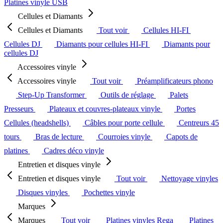
Platines vinyle USB
Cellules et Diamants
Cellules et Diamants
Tout voir
Cellules HI-FI
Cellules DJ
Diamants pour cellules HI-FI
Diamants pour
cellules DJ
Accessoires vinyle
Accessoires vinyle
Tout voir
Préamplificateurs phono
Step-Up Transformer
Outils de réglage
Palets
Presseurs
Plateaux et couvres-plateaux vinyle
Portes
Cellules (headshells)
Câbles pour porte cellule
Centreurs 45
tours
Bras de lecture
Courroies vinyle
Capots de
platines
Cadres déco vinyle
Entretien et disques vinyle
Entretien et disques vinyle
Tout voir
Nettoyage vinyles
Disques vinyles
Pochettes vinyle
Marques
Marques
Tout voir
Platines vinyles Rega
Platines