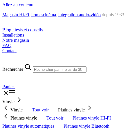
Allez au contenu
Magasin Hi-Fi
,
home-cinéma
,
intégra
tion audio-vidéo
depuis 1933 |
Tél. : +32 2 538 44 51 (mar-sam, 10h-12h30 et 14h-18h30)
Blog : tests et conseils
Installations
Notre magasin
FAQ
Contact
Rechercher
Panier
Vinyle
Vinyle
Tout voir
Platines vinyle
Platines vinyle
Tout voir
Platines vinyle HI-FI
Platines vinyle automatiques
Platines vinyle Bluetooth