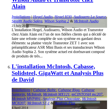
Alain
Installations
|
Hegel Audio
,
Hegel H30
,
Audioaero La Source
,
Stealth Audio Sakra
,
Wilson Sophia 2
&
McIntosh Audio
25 July 2014
L'installation Hegel, Audioaero, Wilson Audio et Transrotor
chez Alain Alain est l’un de nos fidèles clients qui a décidé de
faire une refonte complète de son système en gardant deux
éléments: sa platine vinyle Transrotor ZET 1 avec son
préamplificateur ASR Mini Basis et ses transducteurs Wilson
Audio Sophia 2. Son système actuel est dorénavant composé
de produits de très...
L'installation McIntosh, Cabasse,
Solidsteel, GigaWatt et Analysis Plus
de David
Installations
|
Cabasse Baltic
,
Cabasse Riga
,
Cabasse
Santorin
,
McIntosh
,
Mcintosh MX121
,
mCINTOSH mc207
,
Mcintosh MVP891
,
Analysis Plus Chocolate
,
McIntosh
MC8207
,
McIntosh ST-1
&
Analysis Plus
4 April 2014