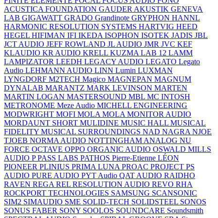
FINITE ELEMENTE
FOCAL
FOCUS AUDIO
FONO
ACUSTICA
FOUNDATION
GAUDER AKUSTIK
GENEVA
LAB
GIGAWATT
GRADO
Grandinote
GRYPHON
HANNL
HARMONIC RESOLUTION SYSTEMS
HARTVIG
HEED
HEGEL
HIFIMAN
IFI
IKEDA
ISOPHON
ISOTEK
JADIS
JBL
JCT AUDIO
JEFF ROWLAND
JL AUDIO
JMR
JVC
KEF
KLAUDIO
KR AUDIO
KRELL
KUZMA
LAB 12
LAMM
LAMPIZATOR
LEEDH
LEGACY AUDIO
LEGATO
Legato
Audio
LEHMANN AUDIO
LINN
Lumin
LUXMAN
LYNGDORF
M2TECH
Magico
MAGNEPAN
MAGNUM
DYNALAB
MARANTZ
MARK LEVINSON
MARTEN
MARTIN LOGAN
MASTERSOUND
MBL
MC INTOSH
METRONOME
Meze Audio
MICHELL ENGINEERING
MODWRIGHT
MOFI
MOLA MOLA
MONITOR AUDIO
MORDAUNT SHORT
MULIDINE
MUSIC HALL
MUSICAL
FIDELITY
MUSICAL SURROUNDINGS
NAD
NAGRA
NJOE
TJOEB
NORMA AUDIO
NOTTINGHAM ANALOG
NU
FORCE
OCTAVE
OPPO
ORGANIC AUDIO
OSWALD MILLS
AUDIO
P
PASS LABS
PATHOS
Pierre-Etienne LÉON
PIONEER
PLINIUS
PRIMA LUNA
PROAC
PROJECT
PS
AUDIO
PURE AUDIO
PYT Audio
QAT AUDIO
RAIDHO
RAVEN
REGA
REL
RESOLUTION AUDIO
REVO
RHA
ROCKPORT TECHNOLOGIES
SAMSUNG
SCANSONIC
SIM2
SIMAUDIO
SME
SOLID-TECH
SOLIDSTEEL
SONOS
SONUS FABER
SONY
SOOLOS
SOUNDCARE
Soundsmith