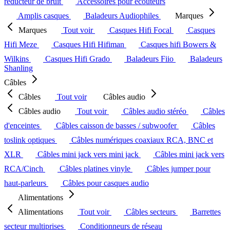
réducteur de bruit
Accessoires pour écouteurs
Amplis casques
Baladeurs Audiophiles
Marques
Marques
Tout voir
Casques Hifi Focal
Casques
Hifi Meze
Casques Hifi Hifiman
Casques hifi Bowers &
Wilkins
Casques Hifi Grado
Baladeurs Fiio
Baladeurs
Shanling
Câbles
Câbles
Tout voir
Câbles audio
Câbles audio
Tout voir
Câbles audio stéréo
Câbles
d'enceintes
Câbles caisson de basses / subwoofer
Câbles
toslink optiques
Câbles numériques coaxiaux RCA, BNC et
XLR
Câbles mini jack vers mini jack
Câbles mini jack vers
RCA/Cinch
Câbles platines vinyle
Câbles jumper pour
haut-parleurs
Câbles pour casques audio
Alimentations
Alimentations
Tout voir
Câbles secteurs
Barrettes
secteur multiprises
Conditionneurs de réseau