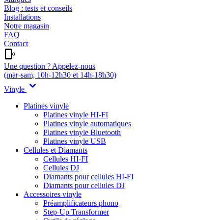
Blog : tests et conseils
Installations
Notre magasin
FAQ
Contact
Une question ? Appelez-nous
(mar-sam, 10h-12h30 et 14h-18h30)
Vinyle
Platines vinyle
Platines vinyle HI-FI
Platines vinyle automatiques
Platines vinyle Bluetooth
Platines vinyle USB
Cellules et Diamants
Cellules HI-FI
Cellules DJ
Diamants pour cellules HI-FI
Diamants pour cellules DJ
Accessoires vinyle
Préamplificateurs phono
Step-Up Transformer