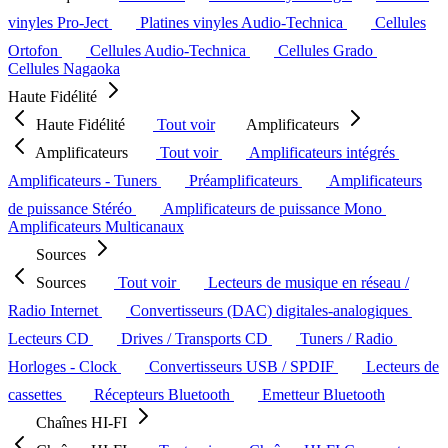
vinyles Pro-Ject
Platines vinyles Audio-Technica
Cellules
Ortofon
Cellules Audio-Technica
Cellules Grado
Cellules Nagaoka
Haute Fidélité
Haute Fidélité
Tout voir
Amplificateurs
Amplificateurs
Tout voir
Amplificateurs intégrés
Amplificateurs - Tuners
Préamplificateurs
Amplificateurs
de puissance Stéréo
Amplificateurs de puissance Mono
Amplificateurs Multicanaux
Sources
Sources
Tout voir
Lecteurs de musique en réseau /
Radio Internet
Convertisseurs (DAC) digitales-analogiques
Lecteurs CD
Drives / Transports CD
Tuners / Radio
Horloges - Clock
Convertisseurs USB / SPDIF
Lecteurs de
cassettes
Récepteurs Bluetooth
Emetteur Bluetooth
Chaînes HI-FI