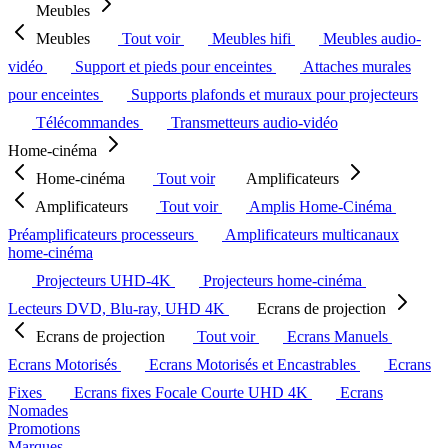
Meubles
Meubles
Tout voir
Meubles hifi
Meubles audio-
vidéo
Support et pieds pour enceintes
Attaches murales
pour enceintes
Supports plafonds et muraux pour projecteurs
Télécommandes
Transmetteurs audio-vidéo
Home-cinéma
Home-cinéma
Tout voir
Amplificateurs
Amplificateurs
Tout voir
Amplis Home-Cinéma
Préamplificateurs processeurs
Amplificateurs multicanaux
home-cinéma
Projecteurs UHD-4K
Projecteurs home-cinéma
Lecteurs DVD, Blu-ray, UHD 4K
Ecrans de projection
Ecrans de projection
Tout voir
Ecrans Manuels
Ecrans Motorisés
Ecrans Motorisés et Encastrables
Ecrans
Fixes
Ecrans fixes Focale Courte UHD 4K
Ecrans
Nomades
Promotions
Marques