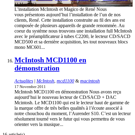
11 May 2012
L'installation McIntosh et Magico de René Nous
vous présentons aujourd’hui l’installation de l’un de nos
clients, René. Cette installation construite au fil des ans est
composée de plusieurs appareils de grande renommée. Au
coeur du système nous trouvons une installation full McIntosh
avec le préamplificateur à tubes C2200, le lecteur CD/SACD
MCD500 et sa dernière acquisition, les tout nouveaux blocs
mono MC601...
McIntosh MCD1100 en
démonstration
Actualites
|
McIntosh
,
mcd1100
&
macintosh
17 November 2011
McIntosh MCD1100 en démonstration Nous avons reçu
aujourd’hui le nouveau lecteur de CD/SACD + DAC
Mcintosh. Le MCD1100 qui est le lecteur haut de gamme de
la marque offre de très belles qualités à l’écoute associé à
notre chouchou du moment, l’Aurender S10. C’est un lecteur
résolument tourné vers le futur qui vous permettra de vous
orienter vers la musique...
16 article(s)