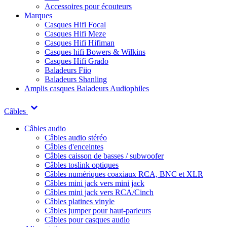
Accessoires pour écouteurs
Marques
Casques Hifi Focal
Casques Hifi Meze
Casques Hifi Hifiman
Casques hifi Bowers & Wilkins
Casques Hifi Grado
Baladeurs Fiio
Baladeurs Shanling
Amplis casques
Baladeurs Audiophiles
Câbles
Câbles audio
Câbles audio stéréo
Câbles d'enceintes
Câbles caisson de basses / subwoofer
Câbles toslink optiques
Câbles numériques coaxiaux RCA, BNC et XLR
Câbles mini jack vers mini jack
Câbles mini jack vers RCA/Cinch
Câbles platines vinyle
Câbles jumper pour haut-parleurs
Câbles pour casques audio