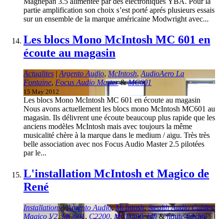
Magnepan 3.5 alimentée par des électroniques YBA. Pour la
partie amplification son choix s’est porté aprés plusieurs essais
sur un ensemble de la marque américaine Modwright avec...
Les blocs Mono McIntosh MC 601 en
écoute au magasin
Actualites
|
Argento Audio
,
McIntosh
,
AudioAero La
Fontaine
,
Focus Audio Master
&
MC601
15 May 2012
Les blocs Mono McIntosh MC 601 en écoute au magasin
Nous avons actuellement les blocs mono McIntosh MC601 au
magasin. Ils délivrent une écoute beaucoup plus rapide que les
anciens modèles McIntosh mais avec toujours la même
musicalité chère à la marque dans le medium / aigu. Très très
belle association avec nos Focus Audio Master 2.5 pilotées
par le...
L'installation McIntosh et Magico de
René
Installations
|
Argento Audio
,
McIntosh
,
Stealth Audio Cables
,
Magico V2
,
MC601
,
C2200
,
MCD500
,
hifi
&
haute-fidélité