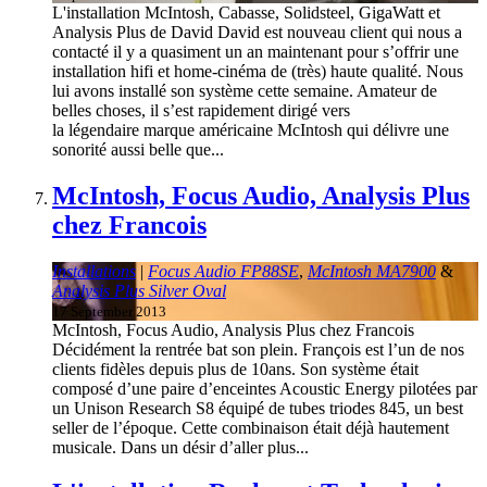
L'installation McIntosh, Cabasse, Solidsteel, GigaWatt et
Analysis Plus de David David est nouveau client qui nous a
contacté il y a quasiment un an maintenant pour s’offrir une
installation hifi et home-cinéma de (très) haute qualité. Nous
lui avons installé son système cette semaine. Amateur de
belles choses, il s’est rapidement dirigé vers
la légendaire marque américaine McIntosh qui délivre une
sonorité aussi belle que...
McIntosh, Focus Audio, Analysis Plus
chez Francois
Installations
|
Focus Audio FP88SE
,
McIntosh MA7900
&
Analysis Plus Silver Oval
17 September 2013
McIntosh, Focus Audio, Analysis Plus chez Francois
Décidément la rentrée bat son plein. François est l’un de nos
clients fidèles depuis plus de 10ans. Son système était
composé d’une paire d’enceintes Acoustic Energy pilotées par
un Unison Research S8 équipé de tubes triodes 845, un best
seller de l’époque. Cette combinaison était déjà hautement
musicale. Dans un désir d’aller plus...