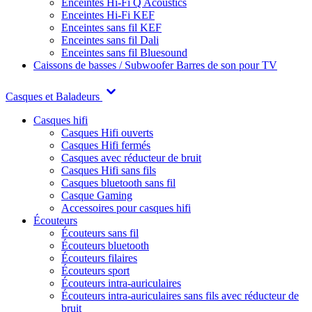
Enceintes Hi-Fi Q Acoustics
Enceintes Hi-Fi KEF
Enceintes sans fil KEF
Enceintes sans fil Dali
Enceintes sans fil Bluesound
Caissons de basses / Subwoofer
Barres de son pour TV
Casques et Baladeurs
Casques hifi
Casques Hifi ouverts
Casques Hifi fermés
Casques avec réducteur de bruit
Casques Hifi sans fils
Casques bluetooth sans fil
Casque Gaming
Accessoires pour casques hifi
Écouteurs
Écouteurs sans fil
Écouteurs bluetooth
Écouteurs filaires
Écouteurs sport
Écouteurs intra-auriculaires
Écouteurs intra-auriculaires sans fils avec réducteur de
bruit