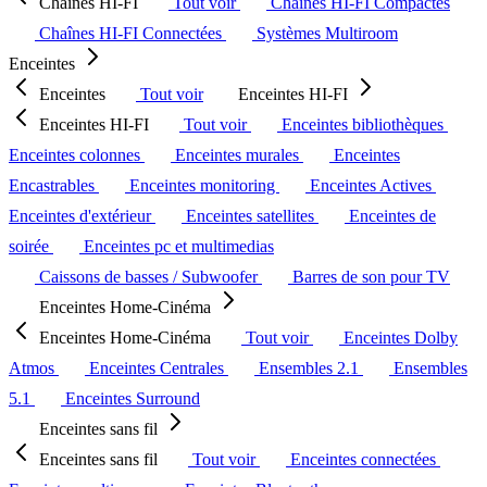
Chaînes HI-FI
Tout voir
Chaînes HI-FI Compactes
Chaînes HI-FI Connectées
Systèmes Multiroom
Enceintes
Enceintes
Tout voir
Enceintes HI-FI
Enceintes HI-FI
Tout voir
Enceintes bibliothèques
Enceintes colonnes
Enceintes murales
Enceintes
Encastrables
Enceintes monitoring
Enceintes Actives
Enceintes d'extérieur
Enceintes satellites
Enceintes de
soirée
Enceintes pc et multimedias
Caissons de basses / Subwoofer
Barres de son pour TV
Enceintes Home-Cinéma
Enceintes Home-Cinéma
Tout voir
Enceintes Dolby
Atmos
Enceintes Centrales
Ensembles 2.1
Ensembles
5.1
Enceintes Surround
Enceintes sans fil
Enceintes sans fil
Tout voir
Enceintes connectées