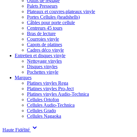
Outils de réglage
Palets Presseurs
Plateaux et couvres-plateaux vinyle
Portes Cellules (headshells)
Câbles pour porte cellule
Centreurs 45 tours
Bras de lecture
Courroies vinyle
Capots de platines
Cadres déco vinyle
Entretien et disques vinyle
Nettoyage vinyles
Disques vinyles
Pochettes vinyle
Marques
Platines vinyles Rega
Platines vinyles Pro-Ject
Platines vinyles Audio-Technica
Cellules Ortofon
Cellules Audio-Technica
Cellules Grado
Cellules Nagaoka
Haute Fidélité