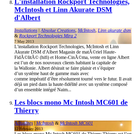
L'installation Rockport Technologies,
McIntosh et Linn Akurate DSM
d'Albert
Installations
|
Absolue Creations
,
McIntosh
,
Linn akurate dsm
&
Rockport Technologies Mira 2
7 May 2013
L'installation Rockport Technologies, McIntosh et Linn
Akurate DSM d'Albert Magasin de matÃ©riel Haute-
FidÃ©litÃ© (hifi) et Home-CinÃ©ma, vente en ligne Albert
est l’un de nos nouveaux clients habitant la capitale de
la Wallonie. Albert désirait se faire plaisir et s’équiper
d’un système haut de gamme mais avec
comme impératif d’être résolument tourné vers le futur. Il avait
déjà un pied dans la haute-fidélité avec un système composé
d’un ensemble intégré Naim...
Les blocs mono Mc Intosh MC601 de
Thierry
Actualites
|
McIntosh
&
McIntosh MC601
12 February 2013
Les blocs mono Mc Intosh MC601 de Thierry Thierry est l’un