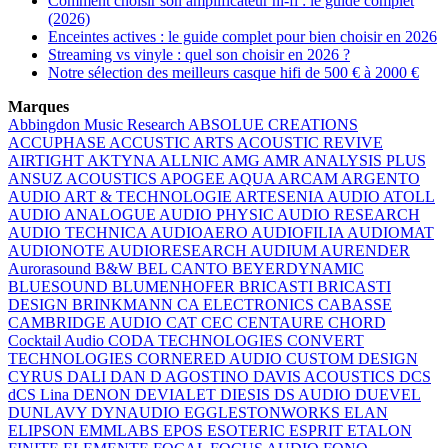
Comment choisir son amplificateur hi-fi : le guide complet
(2026)
Enceintes actives : le guide complet pour bien choisir en 2026
Streaming vs vinyle : quel son choisir en 2026 ?
Notre sélection des meilleurs casque hifi de 500 € à 2000 €
Marques
Abbingdon Music Research
ABSOLUE CREATIONS
ACCUPHASE
ACCUSTIC ARTS
ACOUSTIC REVIVE
AIRTIGHT
AKTYNA
ALLNIC
AMG
AMR
ANALYSIS PLUS
ANSUZ ACOUSTICS
APOGEE
AQUA
ARCAM
ARGENTO
AUDIO
ART & TECHNOLOGIE
ARTESENIA AUDIO
ATOLL
AUDIO ANALOGUE
AUDIO PHYSIC
AUDIO RESEARCH
AUDIO TECHNICA
AUDIOAERO
AUDIOFILIA
AUDIOMAT
AUDIONOTE
AUDIORESEARCH
AUDIUM
AURENDER
Aurorasound
B&W
BEL CANTO
BEYERDYNAMIC
BLUESOUND
BLUMENHOFER
BRICASTI
BRICASTI
DESIGN
BRINKMANN
CA ELECTRONICS
CABASSE
CAMBRIDGE AUDIO
CAT
CEC
CENTAURE
CHORD
Cocktail Audio
CODA TECHNOLOGIES
CONVERT
TECHNOLOGIES
CORNERED AUDIO
CUSTOM DESIGN
CYRUS
DALI
DAN D AGOSTINO
DAVIS ACOUSTICS
DCS
dCS Lina
DENON
DEVIALET
DIESIS
DS AUDIO
DUEVEL
DUNLAVY
DYNAUDIO
EGGLESTONWORKS
ELAN
ELIPSON
EMMLABS
EPOS
ESOTERIC
ESPRIT
ETALON