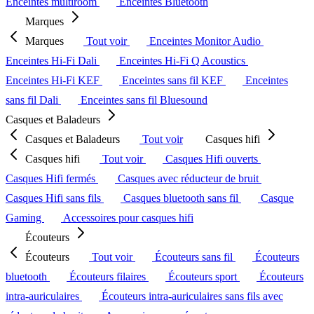
Enceintes multiroom
Enceintes Bluetooth
Marques
Marques
Tout voir
Enceintes Monitor Audio
Enceintes Hi-Fi Dali
Enceintes Hi-Fi Q Acoustics
Enceintes Hi-Fi KEF
Enceintes sans fil KEF
Enceintes
sans fil Dali
Enceintes sans fil Bluesound
Casques et Baladeurs
Casques et Baladeurs
Tout voir
Casques hifi
Casques hifi
Tout voir
Casques Hifi ouverts
Casques Hifi fermés
Casques avec réducteur de bruit
Casques Hifi sans fils
Casques bluetooth sans fil
Casque
Gaming
Accessoires pour casques hifi
Écouteurs
Écouteurs
Tout voir
Écouteurs sans fil
Écouteurs
bluetooth
Écouteurs filaires
Écouteurs sport
Écouteurs
intra-auriculaires
Écouteurs intra-auriculaires sans fils avec