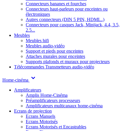
Connecteurs bananes et fourches
Connecteurs haut-parleurs pour enceintes ou
électroniques
Autres connecteurs (DIN 5 PIN, HDMI...)
Connecteurs pour casques Jack, Minijack, 4.4, 3.5,
2.5...
Meubles
Meubles hifi
Meubles audio-vidéo
Support et pieds pour enceintes
Attaches murales pour enceintes
Supports plafonds et muraux pour projecteurs
Télécommandes
Transmetteurs audio-vidéo
Home-cinéma
Amplificateurs
Amplis Home-Cinéma
Préamplificateurs processeurs
Amplificateurs multicanaux home-cinéma
Ecrans de projection
Ecrans Manuels
Ecrans Motorisés
Ecrans Motorisés et Encastrables