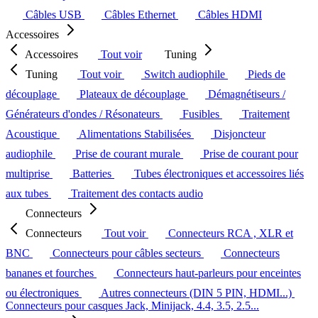
Câbles USB
Câbles Ethernet
Câbles HDMI
Accessoires
Accessoires
Tout voir
Tuning
Tuning
Tout voir
Switch audiophile
Pieds de
découplage
Plateaux de découplage
Démagnétiseurs /
Générateurs d'ondes / Résonateurs
Fusibles
Traitement
Acoustique
Alimentations Stabilisées
Disjoncteur
audiophile
Prise de courant murale
Prise de courant pour
multiprise
Batteries
Tubes électroniques et accessoires liés
aux tubes
Traitement des contacts audio
Connecteurs
Connecteurs
Tout voir
Connecteurs RCA , XLR et
BNC
Connecteurs pour câbles secteurs
Connecteurs
bananes et fourches
Connecteurs haut-parleurs pour enceintes
ou électroniques
Autres connecteurs (DIN 5 PIN, HDMI...)
Connecteurs pour casques Jack, Minijack, 4.4, 3.5, 2.5...