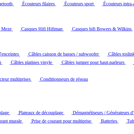
uetooth
Écouteurs filaires
Écouteurs sport
Écouteurs intra-
i Meze
Casques Hifi Hifiman
Casques hifi Bowers & Wilkins
d'enceintes
Câbles caisson de basses / subwoofer
Câbles toslin
ch
Câbles platines vinyle
Câbles jumper pour haut-parleurs
ecteur multiprises
Conditionneurs de réseau
plage
Plateaux de découplage
Démagnétiseurs / Générateurs d
urant murale
Prise de courant pour multiprise
Batteries
Tub