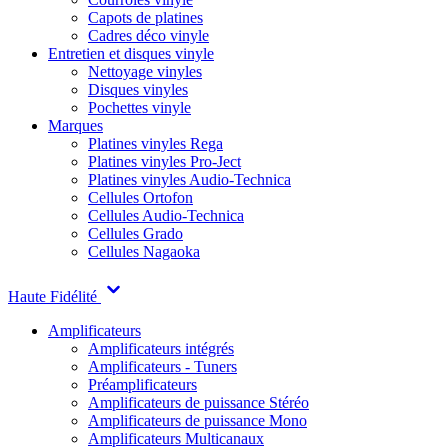
Capots de platines
Cadres déco vinyle
Entretien et disques vinyle
Nettoyage vinyles
Disques vinyles
Pochettes vinyle
Marques
Platines vinyles Rega
Platines vinyles Pro-Ject
Platines vinyles Audio-Technica
Cellules Ortofon
Cellules Audio-Technica
Cellules Grado
Cellules Nagaoka
Haute Fidélité
Amplificateurs
Amplificateurs intégrés
Amplificateurs - Tuners
Préamplificateurs
Amplificateurs de puissance Stéréo
Amplificateurs de puissance Mono
Amplificateurs Multicanaux