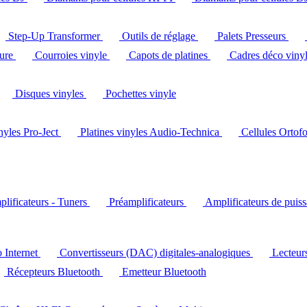
Step-Up Transformer
Outils de réglage
Palets Presseurs
ture
Courroies vinyle
Capots de platines
Cadres déco viny
Disques vinyles
Pochettes vinyle
inyles Pro-Ject
Platines vinyles Audio-Technica
Cellules Ortof
lificateurs - Tuners
Préamplificateurs
Amplificateurs de puis
o Internet
Convertisseurs (DAC) digitales-analogiques
Lecteu
Récepteurs Bluetooth
Emetteur Bluetooth