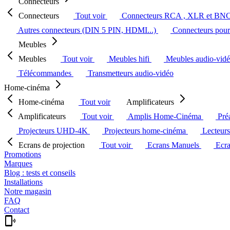
Connecteurs
Connecteurs
Tout voir
Connecteurs RCA , XLR et BN
Autres connecteurs (DIN 5 PIN, HDMI...)
Connecteurs pour 
Meubles
Meubles
Tout voir
Meubles hifi
Meubles audio-vid
Télécommandes
Transmetteurs audio-vidéo
Home-cinéma
Home-cinéma
Tout voir
Amplificateurs
Amplificateurs
Tout voir
Amplis Home-Cinéma
Pré
Projecteurs UHD-4K
Projecteurs home-cinéma
Lecteur
Ecrans de projection
Tout voir
Ecrans Manuels
Ecr
Promotions
Marques
Blog : tests et conseils
Installations
Notre magasin
FAQ
Contact