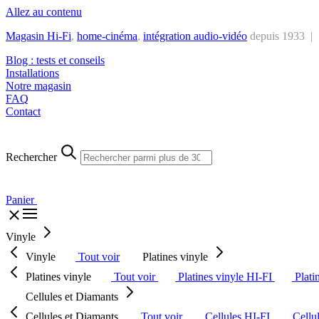
Allez au contenu
Magasin Hi-Fi
,
home-cinéma
,
intégra
tion audio-vidéo
depuis 1933 |
Blog : tests et conseils
Installations
Notre magasin
FAQ
Contact
Rechercher
Panier
Vinyle
Vinyle
Tout voir
Platines vinyle
Platines vinyle
Tout voir
Platines vinyle HI-FI
Plati
Cellules et Diamants
Cellules et Diamants
Tout voir
Cellules HI-FI
Cellu