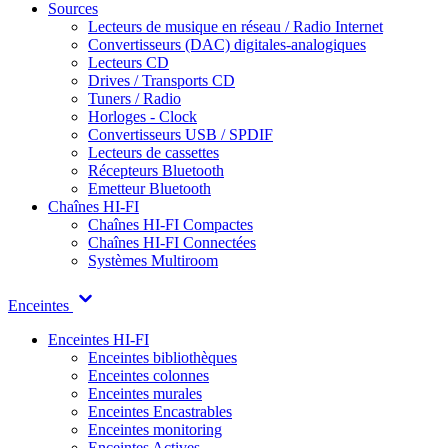
Sources
Lecteurs de musique en réseau / Radio Internet
Convertisseurs (DAC) digitales-analogiques
Lecteurs CD
Drives / Transports CD
Tuners / Radio
Horloges - Clock
Convertisseurs USB / SPDIF
Lecteurs de cassettes
Récepteurs Bluetooth
Emetteur Bluetooth
Chaînes HI-FI
Chaînes HI-FI Compactes
Chaînes HI-FI Connectées
Systèmes Multiroom
Enceintes
Enceintes HI-FI
Enceintes bibliothèques
Enceintes colonnes
Enceintes murales
Enceintes Encastrables
Enceintes monitoring
Enceintes Actives