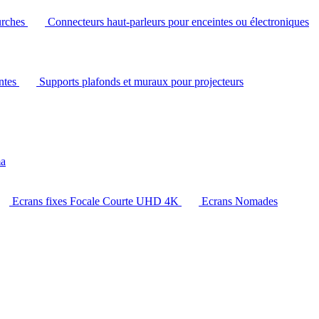
urches
Connecteurs haut-parleurs pour enceintes ou électroniques
intes
Supports plafonds et muraux pour projecteurs
ma
Ecrans fixes Focale Courte UHD 4K
Ecrans Nomades