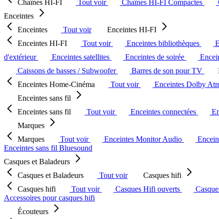
Chaînes HI-FI
Tout voir
Chaînes HI-FI Compactes
Enceintes
Enceintes
Tout voir
Enceintes HI-FI
Enceintes HI-FI
Tout voir
Enceintes bibliothèques
E
d'extérieur
Enceintes satellites
Enceintes de soirée
Encein
Caissons de basses / Subwoofer
Barres de son pour TV
Enceintes Home-Cinéma
Tout voir
Enceintes Dolby At
Enceintes sans fil
Enceintes sans fil
Tout voir
Enceintes connectées
En
Marques
Marques
Tout voir
Enceintes Monitor Audio
Encein
Enceintes sans fil Bluesound
Casques et Baladeurs
Casques et Baladeurs
Tout voir
Casques hifi
Casques hifi
Tout voir
Casques Hifi ouverts
Casque
Accessoires pour casques hifi
Écouteurs