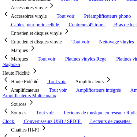
Accessoires vinyle
Accessoires vinyle
Tout voir
Préamplificateurs phono
Câbles pour porte cellule
Centreurs 45 tours
Bras de lec
Entretien et disques vinyle
Entretien et disques vinyle
Tout voir
Nettoyage vinyles
Marques
Marques
Tout voir
Platines vinyles Rega
Platines v
Nagaoka
Haute Fidélité
Haute Fidélité
Tout voir
Amplificateurs
Amplificateurs
Tout voir
Amplificateurs intégrés
Amp
Amplificateurs Multicanaux
Sources
Sources
Tout voir
Lecteurs de musique en réseau / Radi
Clock
Convertisseurs USB / SPDIF
Lecteurs de cassettes
Chaînes HI-FI