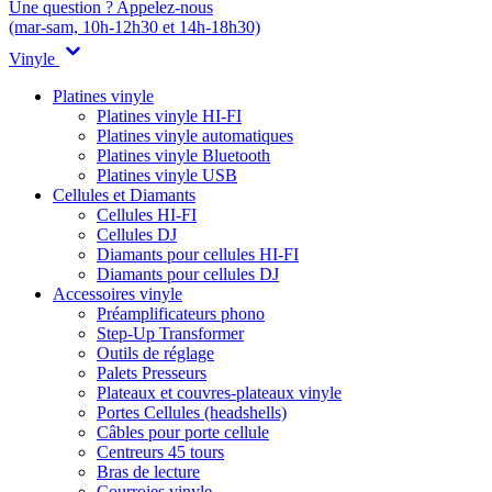
Une question ? Appelez-nous
(mar-sam, 10h-12h30 et 14h-18h30)
Vinyle
Platines vinyle
Platines vinyle HI-FI
Platines vinyle automatiques
Platines vinyle Bluetooth
Platines vinyle USB
Cellules et Diamants
Cellules HI-FI
Cellules DJ
Diamants pour cellules HI-FI
Diamants pour cellules DJ
Accessoires vinyle
Préamplificateurs phono
Step-Up Transformer
Outils de réglage
Palets Presseurs
Plateaux et couvres-plateaux vinyle
Portes Cellules (headshells)
Câbles pour porte cellule
Centreurs 45 tours
Bras de lecture
Courroies vinyle