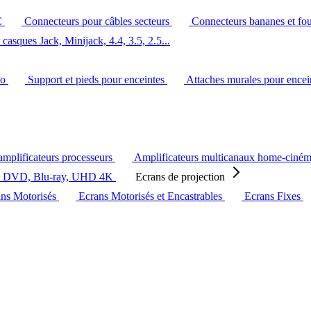
C
Connecteurs pour câbles secteurs
Connecteurs bananes et fo
casques Jack, Minijack, 4.4, 3.5, 2.5...
éo
Support et pieds pour enceintes
Attaches murales pour ence
amplificateurs processeurs
Amplificateurs multicanaux home-ciné
s DVD, Blu-ray, UHD 4K
Ecrans de projection
ans Motorisés
Ecrans Motorisés et Encastrables
Ecrans Fixes