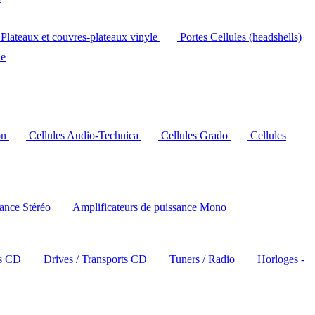
Plateaux et couvres-plateaux vinyle
Portes Cellules (headshells)
le
on
Cellules Audio-Technica
Cellules Grado
Cellules
sance Stéréo
Amplificateurs de puissance Mono
rs CD
Drives / Transports CD
Tuners / Radio
Horloges -