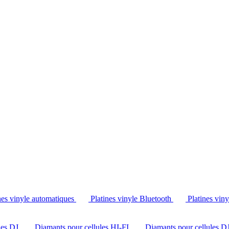
Tél. : +32 2 538 44 51 (mar-sam, 10h-12h30 et 14h-18h30)
nes vinyle automatiques
Platines vinyle Bluetooth
Platines vin
les DJ
Diamants pour cellules HI-FI
Diamants pour cellules D