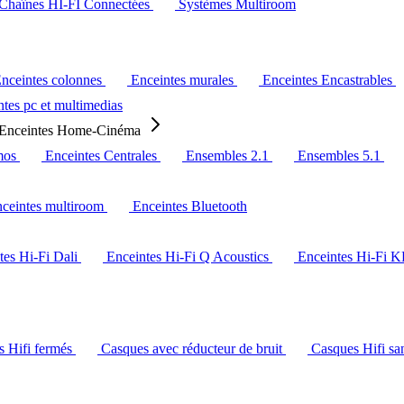
Chaînes HI-FI Connectées
Systèmes Multiroom
nceintes colonnes
Enceintes murales
Enceintes Encastrables
tes pc et multimedias
Enceintes Home-Cinéma
mos
Enceintes Centrales
Ensembles 2.1
Ensembles 5.1
ceintes multiroom
Enceintes Bluetooth
tes Hi-Fi Dali
Enceintes Hi-Fi Q Acoustics
Enceintes Hi-Fi 
s Hifi fermés
Casques avec réducteur de bruit
Casques Hifi san