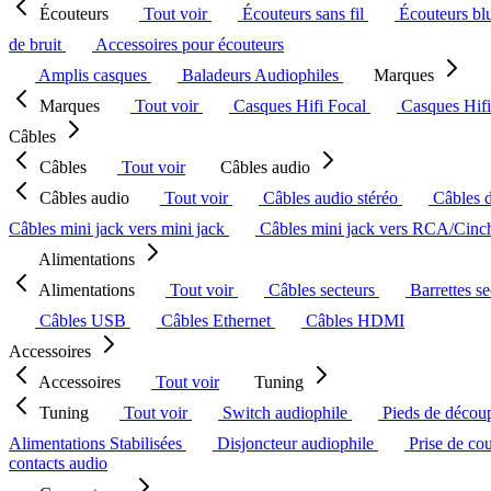
Écouteurs
Tout voir
Écouteurs sans fil
Écouteurs bl
de bruit
Accessoires pour écouteurs
Amplis casques
Baladeurs Audiophiles
Marques
Marques
Tout voir
Casques Hifi Focal
Casques Hif
Câbles
Câbles
Tout voir
Câbles audio
Câbles audio
Tout voir
Câbles audio stéréo
Câbles 
Câbles mini jack vers mini jack
Câbles mini jack vers RCA/Cin
Alimentations
Alimentations
Tout voir
Câbles secteurs
Barrettes s
Câbles USB
Câbles Ethernet
Câbles HDMI
Accessoires
Accessoires
Tout voir
Tuning
Tuning
Tout voir
Switch audiophile
Pieds de décou
Alimentations Stabilisées
Disjoncteur audiophile
Prise de co
contacts audio