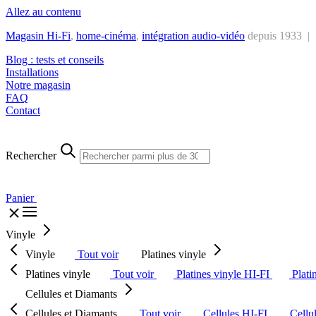
Allez au contenu
Magasin Hi-Fi
,
home-cinéma
,
intégra
tion audio-vidéo
depuis 1933 |
Blog : tests et conseils
Installations
Notre magasin
FAQ
Contact
Rechercher
Panier
Vinyle
Vinyle
Tout voir
Platines vinyle
Platines vinyle
Tout voir
Platines vinyle HI-FI
Plati
Cellules et Diamants
Cellules et Diamants
Tout voir
Cellules HI-FI
Cellu