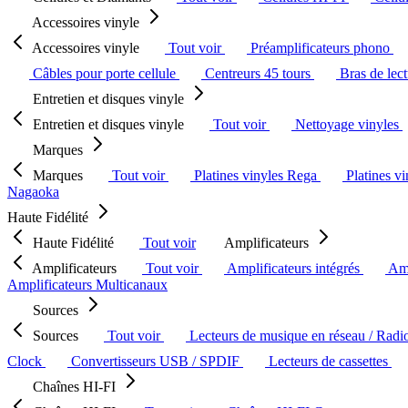
Accessoires vinyle
Accessoires vinyle
Tout voir
Préamplificateurs phono
Câbles pour porte cellule
Centreurs 45 tours
Bras de lec
Entretien et disques vinyle
Entretien et disques vinyle
Tout voir
Nettoyage vinyles
Marques
Marques
Tout voir
Platines vinyles Rega
Platines v
Nagaoka
Haute Fidélité
Haute Fidélité
Tout voir
Amplificateurs
Amplificateurs
Tout voir
Amplificateurs intégrés
Amp
Amplificateurs Multicanaux
Sources
Sources
Tout voir
Lecteurs de musique en réseau / Radi
Clock
Convertisseurs USB / SPDIF
Lecteurs de cassettes
Chaînes HI-FI