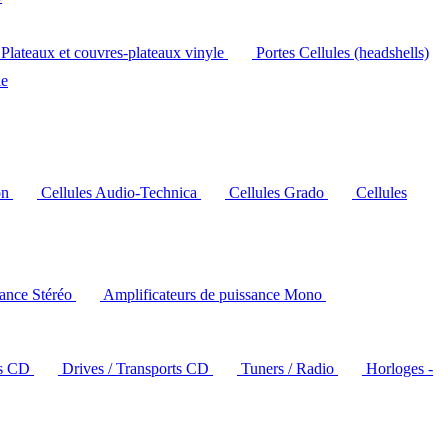
Plateaux et couvres-plateaux vinyle
Portes Cellules (headshells)
le
on
Cellules Audio-Technica
Cellules Grado
Cellules
sance Stéréo
Amplificateurs de puissance Mono
rs CD
Drives / Transports CD
Tuners / Radio
Horloges -