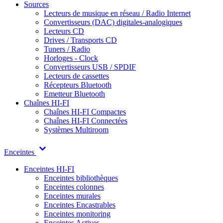
Sources
Lecteurs de musique en réseau / Radio Internet
Convertisseurs (DAC) digitales-analogiques
Lecteurs CD
Drives / Transports CD
Tuners / Radio
Horloges - Clock
Convertisseurs USB / SPDIF
Lecteurs de cassettes
Récepteurs Bluetooth
Emetteur Bluetooth
Chaînes HI-FI
Chaînes HI-FI Compactes
Chaînes HI-FI Connectées
Systèmes Multiroom
Enceintes
Enceintes HI-FI
Enceintes bibliothèques
Enceintes colonnes
Enceintes murales
Enceintes Encastrables
Enceintes monitoring
Enceintes Actives