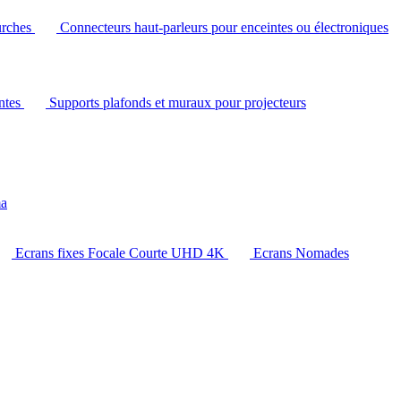
urches
Connecteurs haut-parleurs pour enceintes ou électroniques
intes
Supports plafonds et muraux pour projecteurs
ma
Ecrans fixes Focale Courte UHD 4K
Ecrans Nomades