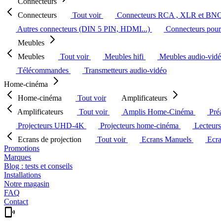
Connecteurs
Connecteurs
Tout voir
Connecteurs RCA , XLR et BN
Autres connecteurs (DIN 5 PIN, HDMI...)
Connecteurs pour 
Meubles
Meubles
Tout voir
Meubles hifi
Meubles audio-vid
Télécommandes
Transmetteurs audio-vidéo
Home-cinéma
Home-cinéma
Tout voir
Amplificateurs
Amplificateurs
Tout voir
Amplis Home-Cinéma
Pré
Projecteurs UHD-4K
Projecteurs home-cinéma
Lecteur
Ecrans de projection
Tout voir
Ecrans Manuels
Ecr
Promotions
Marques
Blog : tests et conseils
Installations
Notre magasin
FAQ
Contact