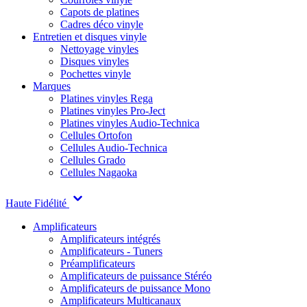
Capots de platines
Cadres déco vinyle
Entretien et disques vinyle
Nettoyage vinyles
Disques vinyles
Pochettes vinyle
Marques
Platines vinyles Rega
Platines vinyles Pro-Ject
Platines vinyles Audio-Technica
Cellules Ortofon
Cellules Audio-Technica
Cellules Grado
Cellules Nagaoka
Haute Fidélité
Amplificateurs
Amplificateurs intégrés
Amplificateurs - Tuners
Préamplificateurs
Amplificateurs de puissance Stéréo
Amplificateurs de puissance Mono
Amplificateurs Multicanaux