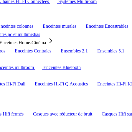
Chaînes HI-FI Connectées
Systèmes Multiroom
nceintes colonnes
Enceintes murales
Enceintes Encastrables
tes pc et multimedias
Enceintes Home-Cinéma
mos
Enceintes Centrales
Ensembles 2.1
Ensembles 5.1
ceintes multiroom
Enceintes Bluetooth
tes Hi-Fi Dali
Enceintes Hi-Fi Q Acoustics
Enceintes Hi-Fi 
s Hifi fermés
Casques avec réducteur de bruit
Casques Hifi san