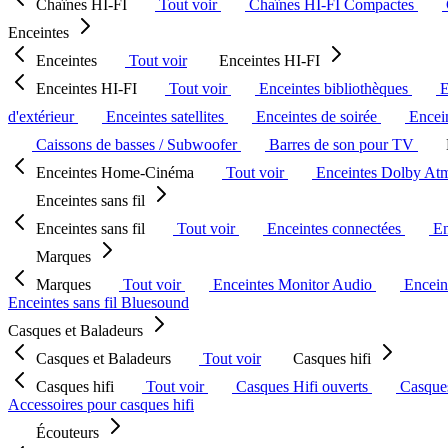
Chaînes HI-FI
Tout voir
Chaînes HI-FI Compactes
Enceintes
Enceintes
Tout voir
Enceintes HI-FI
Enceintes HI-FI
Tout voir
Enceintes bibliothèques
E
d'extérieur
Enceintes satellites
Enceintes de soirée
Encein
Caissons de basses / Subwoofer
Barres de son pour TV
Enceintes Home-Cinéma
Tout voir
Enceintes Dolby At
Enceintes sans fil
Enceintes sans fil
Tout voir
Enceintes connectées
En
Marques
Marques
Tout voir
Enceintes Monitor Audio
Encein
Enceintes sans fil Bluesound
Casques et Baladeurs
Casques et Baladeurs
Tout voir
Casques hifi
Casques hifi
Tout voir
Casques Hifi ouverts
Casque
Accessoires pour casques hifi
Écouteurs