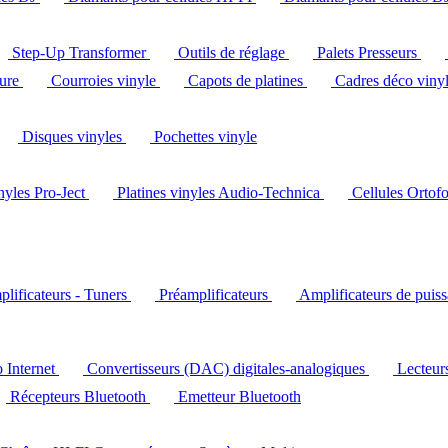
Step-Up Transformer
Outils de réglage
Palets Presseurs
ture
Courroies vinyle
Capots de platines
Cadres déco viny
Disques vinyles
Pochettes vinyle
inyles Pro-Ject
Platines vinyles Audio-Technica
Cellules Ortof
lificateurs - Tuners
Préamplificateurs
Amplificateurs de puis
o Internet
Convertisseurs (DAC) digitales-analogiques
Lecteu
Récepteurs Bluetooth
Emetteur Bluetooth