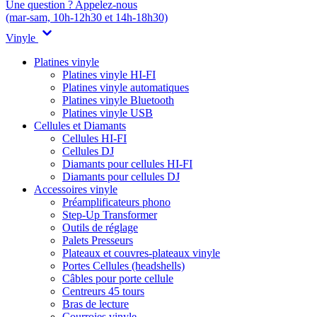
Une question ? Appelez-nous
(mar-sam, 10h-12h30 et 14h-18h30)
Vinyle
Platines vinyle
Platines vinyle HI-FI
Platines vinyle automatiques
Platines vinyle Bluetooth
Platines vinyle USB
Cellules et Diamants
Cellules HI-FI
Cellules DJ
Diamants pour cellules HI-FI
Diamants pour cellules DJ
Accessoires vinyle
Préamplificateurs phono
Step-Up Transformer
Outils de réglage
Palets Presseurs
Plateaux et couvres-plateaux vinyle
Portes Cellules (headshells)
Câbles pour porte cellule
Centreurs 45 tours
Bras de lecture
Courroies vinyle