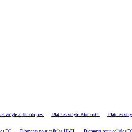
Tél. : +32 2 538 44 51 (mar-sam, 10h-12h30 et 14h-18h30)
nes vinyle automatiques
Platines vinyle Bluetooth
Platines vin
les DJ
Diamants pour cellules HI-FI
Diamants pour cellules D