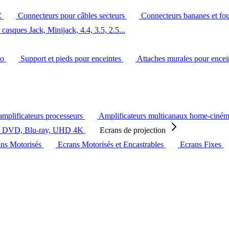
C
Connecteurs pour câbles secteurs
Connecteurs bananes et fo
casques Jack, Minijack, 4.4, 3.5, 2.5...
éo
Support et pieds pour enceintes
Attaches murales pour ence
amplificateurs processeurs
Amplificateurs multicanaux home-ciné
s DVD, Blu-ray, UHD 4K
Ecrans de projection
ans Motorisés
Ecrans Motorisés et Encastrables
Ecrans Fixes