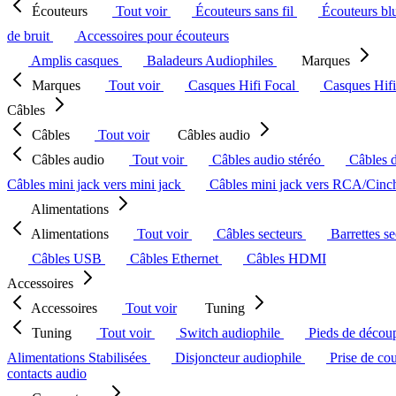
Écouteurs
Tout voir
Écouteurs sans fil
Écouteurs bl
de bruit
Accessoires pour écouteurs
Amplis casques
Baladeurs Audiophiles
Marques
Marques
Tout voir
Casques Hifi Focal
Casques Hif
Câbles
Câbles
Tout voir
Câbles audio
Câbles audio
Tout voir
Câbles audio stéréo
Câbles 
Câbles mini jack vers mini jack
Câbles mini jack vers RCA/Cin
Alimentations
Alimentations
Tout voir
Câbles secteurs
Barrettes s
Câbles USB
Câbles Ethernet
Câbles HDMI
Accessoires
Accessoires
Tout voir
Tuning
Tuning
Tout voir
Switch audiophile
Pieds de décou
Alimentations Stabilisées
Disjoncteur audiophile
Prise de co
contacts audio