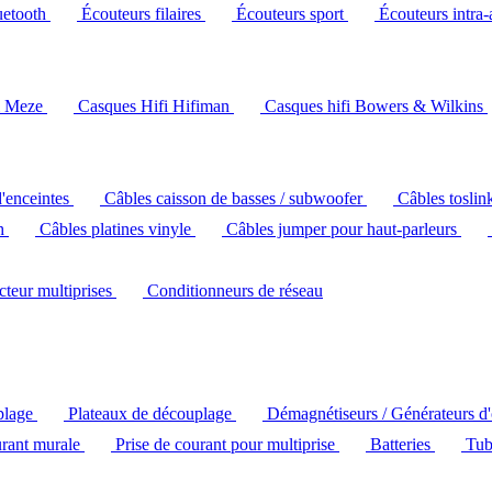
uetooth
Écouteurs filaires
Écouteurs sport
Écouteurs intra-
i Meze
Casques Hifi Hifiman
Casques hifi Bowers & Wilkins
d'enceintes
Câbles caisson de basses / subwoofer
Câbles toslin
ch
Câbles platines vinyle
Câbles jumper pour haut-parleurs
ecteur multiprises
Conditionneurs de réseau
plage
Plateaux de découplage
Démagnétiseurs / Générateurs d
urant murale
Prise de courant pour multiprise
Batteries
Tub