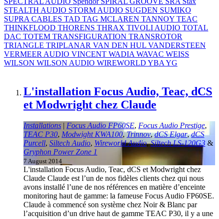
SPECTRAL AUDIO
Spendor
SPIRAL GROOVE
SRA
Stax
STEALTH AUDIO
STORM AUDIO
SUGDEN
SUMIKO
SUPRA CABLES
TAD
TAG MCLAREN
TANNOY
TEAC
THINKFLOOD
THORENS
THRAX
TIVOLI AUDIO
TOTAL
DAC
TOTEM
TRANSFIGURATION
TRANSROTOR
TRIANGLE
TRIPLANAR
VAN DEN HUL
VANDERSTEEN
VERMEER AUDIO
VINCENT
WADIA
WAVAC
WEISS
WILSON
WILSON AUDIO
WIREWORLD
YBA
YG
L'installation Focus Audio, Teac, dCS
et Modwright chez Claude
Installations
|
Focus Audio FP60SE
,
Focus Audio Prestige
,
TEAC P30
,
Modwight KWA100
,
Trinnov
,
dCS Elgar
,
dCS
Purcell
,
Siltech Audio
,
Wireworld Audio
,
Siltech LS-120G3
&
Gryphon Power Zone 1
7 August 2014
L'installation Focus Audio, Teac, dCS et Modwright chez
Claude Claude est l’un de nos fidèles clients chez qui nous
avons installé l’une de nos références en matière d’enceinte
monitoring haut de gamme: la fameuse Focus Audio FP60SE.
Claude à commencé son système chez Noir & Blanc par
l’acquisition d’un drive haut de gamme TEAC P30, il y a une