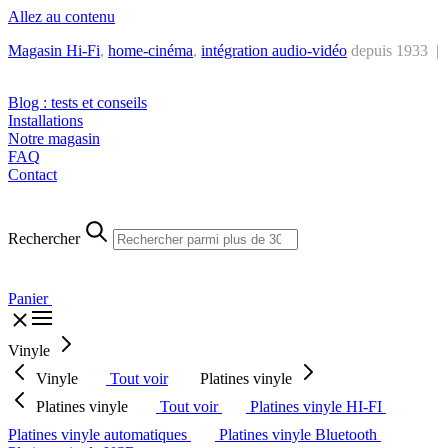
Allez au contenu
Magasin Hi-Fi
,
home-cinéma
,
intégra
tion audio-vidéo
depuis 1933 |
Tél. : +32 2 538 44 51 (mar-sam, 10h-12h30 et 14h-18h30)
Blog : tests et conseils
Installations
Notre magasin
FAQ
Contact
Rechercher
Panier
Vinyle
Vinyle
Tout voir
Platines vinyle
Platines vinyle
Tout voir
Platines vinyle HI-FI
Platines vinyle automatiques
Platines vinyle Bluetooth