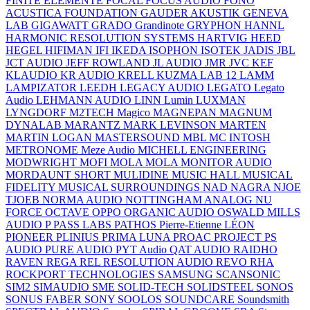
FINITE ELEMENTE
FOCAL
FOCUS AUDIO
FONO
ACUSTICA
FOUNDATION
GAUDER AKUSTIK
GENEVA
LAB
GIGAWATT
GRADO
Grandinote
GRYPHON
HANNL
HARMONIC RESOLUTION SYSTEMS
HARTVIG
HEED
HEGEL
HIFIMAN
IFI
IKEDA
ISOPHON
ISOTEK
JADIS
JBL
JCT AUDIO
JEFF ROWLAND
JL AUDIO
JMR
JVC
KEF
KLAUDIO
KR AUDIO
KRELL
KUZMA
LAB 12
LAMM
LAMPIZATOR
LEEDH
LEGACY AUDIO
LEGATO
Legato
Audio
LEHMANN AUDIO
LINN
Lumin
LUXMAN
LYNGDORF
M2TECH
Magico
MAGNEPAN
MAGNUM
DYNALAB
MARANTZ
MARK LEVINSON
MARTEN
MARTIN LOGAN
MASTERSOUND
MBL
MC INTOSH
METRONOME
Meze Audio
MICHELL ENGINEERING
MODWRIGHT
MOFI
MOLA MOLA
MONITOR AUDIO
MORDAUNT SHORT
MULIDINE
MUSIC HALL
MUSICAL
FIDELITY
MUSICAL SURROUNDINGS
NAD
NAGRA
NJOE
TJOEB
NORMA AUDIO
NOTTINGHAM ANALOG
NU
FORCE
OCTAVE
OPPO
ORGANIC AUDIO
OSWALD MILLS
AUDIO
P
PASS LABS
PATHOS
Pierre-Etienne LÉON
PIONEER
PLINIUS
PRIMA LUNA
PROAC
PROJECT
PS
AUDIO
PURE AUDIO
PYT Audio
QAT AUDIO
RAIDHO
RAVEN
REGA
REL
RESOLUTION AUDIO
REVO
RHA
ROCKPORT TECHNOLOGIES
SAMSUNG
SCANSONIC
SIM2
SIMAUDIO
SME
SOLID-TECH
SOLIDSTEEL
SONOS
SONUS FABER
SONY
SOOLOS
SOUNDCARE
Soundsmith