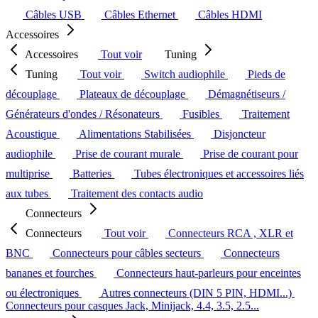
Câbles USB
Câbles Ethernet
Câbles HDMI
Accessoires
Accessoires
Tout voir
Tuning
Tuning
Tout voir
Switch audiophile
Pieds de
découplage
Plateaux de découplage
Démagnétiseurs /
Générateurs d'ondes / Résonateurs
Fusibles
Traitement
Acoustique
Alimentations Stabilisées
Disjoncteur
audiophile
Prise de courant murale
Prise de courant pour
multiprise
Batteries
Tubes électroniques et accessoires liés
aux tubes
Traitement des contacts audio
Connecteurs
Connecteurs
Tout voir
Connecteurs RCA , XLR et
BNC
Connecteurs pour câbles secteurs
Connecteurs
bananes et fourches
Connecteurs haut-parleurs pour enceintes
ou électroniques
Autres connecteurs (DIN 5 PIN, HDMI...)
Connecteurs pour casques Jack, Minijack, 4.4, 3.5, 2.5...