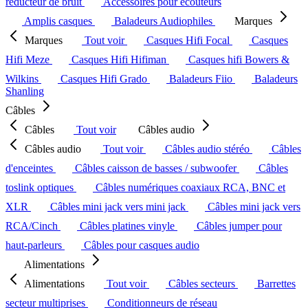
réducteur de bruit
Accessoires pour écouteurs
Amplis casques
Baladeurs Audiophiles
Marques
Marques
Tout voir
Casques Hifi Focal
Casques
Hifi Meze
Casques Hifi Hifiman
Casques hifi Bowers &
Wilkins
Casques Hifi Grado
Baladeurs Fiio
Baladeurs
Shanling
Câbles
Câbles
Tout voir
Câbles audio
Câbles audio
Tout voir
Câbles audio stéréo
Câbles
d'enceintes
Câbles caisson de basses / subwoofer
Câbles
toslink optiques
Câbles numériques coaxiaux RCA, BNC et
XLR
Câbles mini jack vers mini jack
Câbles mini jack vers
RCA/Cinch
Câbles platines vinyle
Câbles jumper pour
haut-parleurs
Câbles pour casques audio
Alimentations
Alimentations
Tout voir
Câbles secteurs
Barrettes
secteur multiprises
Conditionneurs de réseau