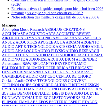
Comment choisir son amplificateur hi-fi : le guide complet
(2026)
Enceintes actives : le guide complet pour bien choisir en 2026
Streaming vs vinyle : quel son choisir en 2026 ?
Notre sélection des meilleurs casque hifi de 500 € à 2000 €
Marques
Abbingdon Music Research
ABSOLUE CREATIONS
ACCUPHASE
ACCUSTIC ARTS
ACOUSTIC REVIVE
AIRTIGHT
AKTYNA
ALLNIC
AMG
AMR
ANALYSIS PLUS
ANSUZ ACOUSTICS
APOGEE
AQUA
ARCAM
ARGENTO
AUDIO
ART & TECHNOLOGIE
ARTESENIA AUDIO
ATOLL
AUDIO ANALOGUE
AUDIO PHYSIC
AUDIO RESEARCH
AUDIO TECHNICA
AUDIOAERO
AUDIOFILIA
AUDIOMAT
AUDIONOTE
AUDIORESEARCH
AUDIUM
AURENDER
Aurorasound
B&W
BEL CANTO
BEYERDYNAMIC
BLUESOUND
BLUMENHOFER
BRICASTI
BRICASTI
DESIGN
BRINKMANN
CA ELECTRONICS
CABASSE
CAMBRIDGE AUDIO
CAT
CEC
CENTAURE
CHORD
Cocktail Audio
CODA TECHNOLOGIES
CONVERT
TECHNOLOGIES
CORNERED AUDIO
CUSTOM DESIGN
CYRUS
DALI
DAN D AGOSTINO
DAVIS ACOUSTICS
DCS
dCS Lina
DENON
DEVIALET
DIESIS
DS AUDIO
DUEVEL
DUNLAVY
DYNAUDIO
EGGLESTONWORKS
ELAN
ELIPSON
EMMLABS
EPOS
ESOTERIC
ESPRIT
ETALON