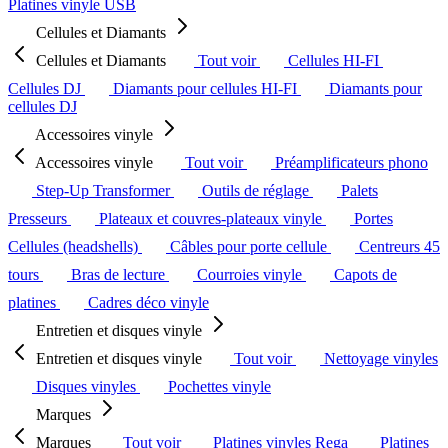
Platines vinyle USB
Cellules et Diamants
Cellules et Diamants
Tout voir
Cellules HI-FI
Cellules DJ
Diamants pour cellules HI-FI
Diamants pour
cellules DJ
Accessoires vinyle
Accessoires vinyle
Tout voir
Préamplificateurs phono
Step-Up Transformer
Outils de réglage
Palets
Presseurs
Plateaux et couvres-plateaux vinyle
Portes
Cellules (headshells)
Câbles pour porte cellule
Centreurs 45
tours
Bras de lecture
Courroies vinyle
Capots de
platines
Cadres déco vinyle
Entretien et disques vinyle
Entretien et disques vinyle
Tout voir
Nettoyage vinyles
Disques vinyles
Pochettes vinyle
Marques
Marques
Tout voir
Platines vinyles Rega
Platines