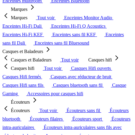
Enceintes multiroom
Enceintes Bluetooth
Marques
Marques
Tout voir
Enceintes Monitor Audio
Enceintes Hi-Fi Dali
Enceintes Hi-Fi Q Acoustics
Enceintes Hi-Fi KEF
Enceintes sans fil KEF
Enceintes
sans fil Dali
Enceintes sans fil Bluesound
Casques et Baladeurs
Casques et Baladeurs
Tout voir
Casques hifi
Casques hifi
Tout voir
Casques Hifi ouverts
Casques Hifi fermés
Casques avec réducteur de bruit
Casques Hifi sans fils
Casques bluetooth sans fil
Casque
Gaming
Accessoires pour casques hifi
Écouteurs
Écouteurs
Tout voir
Écouteurs sans fil
Écouteurs
bluetooth
Écouteurs filaires
Écouteurs sport
Écouteurs
intra-auriculaires
Écouteurs intra-auriculaires sans fils avec