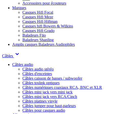
Accessoires pour écouteurs
Marques
Casques Hifi Focal
Casques Hifi Meze
Casques Hifi Hifiman
Casques hifi Bowers & Wilkins
Casques Hifi Grado
Baladeurs Fiio
Baladeurs Shanling
Amplis casques
Baladeurs Audiophiles
Câbles
Câbles audio
Câbles audio stéréo
Câbles d'enceintes
Câbles caisson de basses / subwoofer
Câbles toslink optiques
Câbles numériques coaxiaux RCA, BNC et XLR
Câbles mini jack vers mini jack
Câbles mini jack vers RCA/Cinch
Câbles platines vinyle
Câbles jumper pour haut-parleurs
Câbles pour casques audio