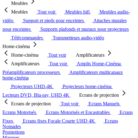
Meubles
Meubles
Tout voir
Meubles hifi
Meubles audio-
vidéo
Support et pieds pour enceintes
Attaches murales
pour enceintes
Supports plafonds et muraux pour projecteurs
Télécommandes
Transmetteurs audio-vidéo
Home-cinéma
Home-cinéma
Tout voir
Amplificateurs
Amplificateurs
Tout voir
Amplis Home-Cinéma
Préamplificateurs processeurs
Amplificateurs multicanaux
home-cinéma
Projecteurs UHD-4K
Projecteurs home-cinéma
Lecteurs DVD, Blu-ray, UHD 4K
Ecrans de projection
Ecrans de projection
Tout voir
Ecrans Manuels
Ecrans Motorisés
Ecrans Motorisés et Encastrables
Ecrans
Fixes
Ecrans fixes Focale Courte UHD 4K
Ecrans
Nomades
Promotions
Marques