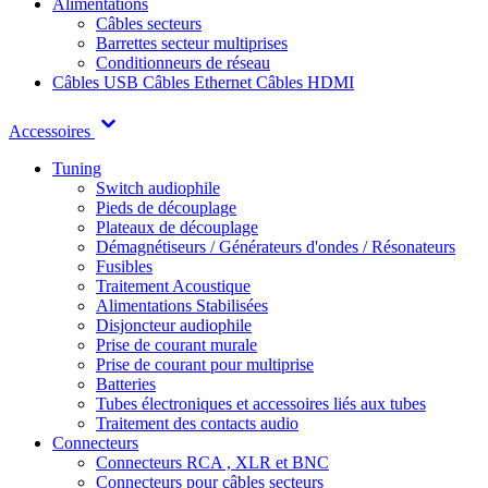
Alimentations
Câbles secteurs
Barrettes secteur multiprises
Conditionneurs de réseau
Câbles USB
Câbles Ethernet
Câbles HDMI
Accessoires
Tuning
Switch audiophile
Pieds de découplage
Plateaux de découplage
Démagnétiseurs / Générateurs d'ondes / Résonateurs
Fusibles
Traitement Acoustique
Alimentations Stabilisées
Disjoncteur audiophile
Prise de courant murale
Prise de courant pour multiprise
Batteries
Tubes électroniques et accessoires liés aux tubes
Traitement des contacts audio
Connecteurs
Connecteurs RCA , XLR et BNC
Connecteurs pour câbles secteurs