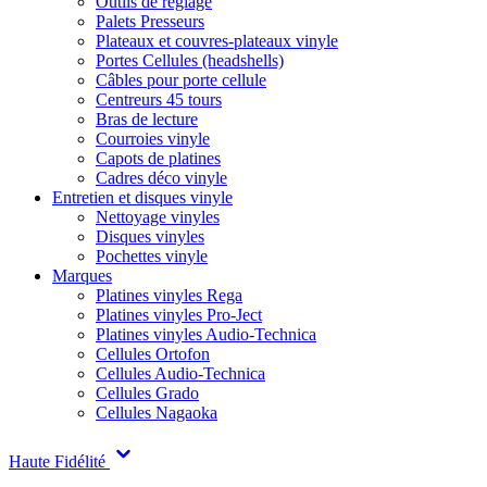
Outils de réglage
Palets Presseurs
Plateaux et couvres-plateaux vinyle
Portes Cellules (headshells)
Câbles pour porte cellule
Centreurs 45 tours
Bras de lecture
Courroies vinyle
Capots de platines
Cadres déco vinyle
Entretien et disques vinyle
Nettoyage vinyles
Disques vinyles
Pochettes vinyle
Marques
Platines vinyles Rega
Platines vinyles Pro-Ject
Platines vinyles Audio-Technica
Cellules Ortofon
Cellules Audio-Technica
Cellules Grado
Cellules Nagaoka
Haute Fidélité