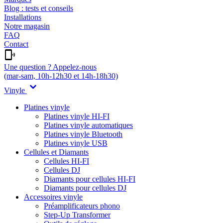
Blog : tests et conseils
Installations
Notre magasin
FAQ
Contact
Une question ? Appelez-nous
(mar-sam, 10h-12h30 et 14h-18h30)
Vinyle
Platines vinyle
Platines vinyle HI-FI
Platines vinyle automatiques
Platines vinyle Bluetooth
Platines vinyle USB
Cellules et Diamants
Cellules HI-FI
Cellules DJ
Diamants pour cellules HI-FI
Diamants pour cellules DJ
Accessoires vinyle
Préamplificateurs phono
Step-Up Transformer