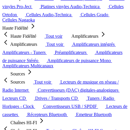
vinyles Pro-Ject
Platines vinyles Audio-Technica
Cellules
Ortofon
Cellules Audio-Technica
Cellules Grado
Cellules Nagaoka
Haute Fidélité
Haute Fidélité
Tout voir
Amplificateurs
Amplificateurs
Tout voir
Amplificateurs intégrés
Amplificateurs - Tuners
Préamplificateurs
Amplificateurs
de puissance Stéréo
Amplificateurs de puissance Mono
Amplificateurs Multicanaux
Sources
Sources
Tout voir
Lecteurs de musique en réseau /
Radio Internet
Convertisseurs (DAC) digitales-analogiques
Lecteurs CD
Drives / Transports CD
Tuners / Radio
Horloges - Clock
Convertisseurs USB / SPDIF
Lecteurs de
cassettes
Récepteurs Bluetooth
Emetteur Bluetooth
Chaînes HI-FI