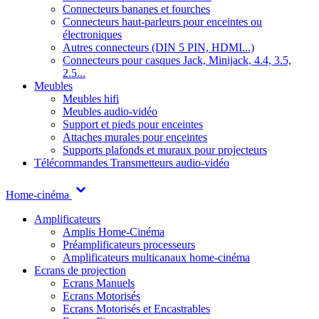
Connecteurs bananes et fourches
Connecteurs haut-parleurs pour enceintes ou
électroniques
Autres connecteurs (DIN 5 PIN, HDMI...)
Connecteurs pour casques Jack, Minijack, 4.4, 3.5,
2.5...
Meubles
Meubles hifi
Meubles audio-vidéo
Support et pieds pour enceintes
Attaches murales pour enceintes
Supports plafonds et muraux pour projecteurs
Télécommandes
Transmetteurs audio-vidéo
Home-cinéma
Amplificateurs
Amplis Home-Cinéma
Préamplificateurs processeurs
Amplificateurs multicanaux home-cinéma
Ecrans de projection
Ecrans Manuels
Ecrans Motorisés
Ecrans Motorisés et Encastrables