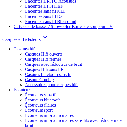
Enceintes Hi-Fi Q Acoustics
Enceintes Hi-Fi KEF
Enceintes sans fil KEF
Enceintes sans fil Dali
Enceintes sans fil Bluesound
Caissons de basses / Subwoofer
Barres de son pour TV
Casques et Baladeurs
Casques hifi
Casques Hifi ouverts
Casques Hifi fermés
Casques avec réducteur de bruit
Casques Hifi sans fils
Casques bluetooth sans fil
Casque Gaming
Accessoires pour casques hifi
Écouteurs
Écouteurs sans fil
Écouteurs bluetooth
Écouteurs filaires
Écouteurs sport
Écouteurs intra-auriculaires
Écouteurs intra-auriculaires sans fils avec réducteur de
bruit