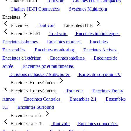
Chaînes HI-FI
Tout voir
Chaînes HI-FI Compactes
Chaînes HI-FI Connectées
Systèmes Multiroom
Enceintes
Enceintes
Tout voir
Enceintes HI-FI
Enceintes HI-FI
Tout voir
Enceintes bibliothèques
Enceintes colonnes
Enceintes murales
Enceintes
Encastrables
Enceintes monitoring
Enceintes Actives
Enceintes d'extérieur
Enceintes satellites
Enceintes de
soirée
Enceintes pc et multimedias
Caissons de basses / Subwoofer
Barres de son pour TV
Enceintes Home-Cinéma
Enceintes Home-Cinéma
Tout voir
Enceintes Dolby
Atmos
Enceintes Centrales
Ensembles 2.1
Ensembles
5.1
Enceintes Surround
Enceintes sans fil
Enceintes sans fil
Tout voir
Enceintes connectées