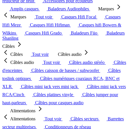
réducteur de bruit
Accessoires pour écouteurs
Amplis casques
Baladeurs Audiophiles
Marques
Marques
Tout voir
Casques Hifi Focal
Casques
Hifi Meze
Casques Hifi Hifiman
Casques hifi Bowers &
Wilkins
Casques Hifi Grado
Baladeurs Fiio
Baladeurs
Shanling
Câbles
Câbles
Tout voir
Câbles audio
Câbles audio
Tout voir
Câbles audio stéréo
Câbles
d'enceintes
Câbles caisson de basses / subwoofer
Câbles
toslink optiques
Câbles numériques coaxiaux RCA, BNC et
XLR
Câbles mini jack vers mini jack
Câbles mini jack vers
RCA/Cinch
Câbles platines vinyle
Câbles jumper pour
haut-parleurs
Câbles pour casques audio
Alimentations
Alimentations
Tout voir
Câbles secteurs
Barrettes
secteur multiprises
Conditionneurs de réseau