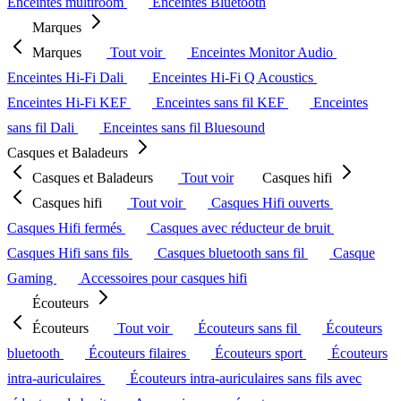
Enceintes multiroom
Enceintes Bluetooth
Marques
Marques
Tout voir
Enceintes Monitor Audio
Enceintes Hi-Fi Dali
Enceintes Hi-Fi Q Acoustics
Enceintes Hi-Fi KEF
Enceintes sans fil KEF
Enceintes
sans fil Dali
Enceintes sans fil Bluesound
Casques et Baladeurs
Casques et Baladeurs
Tout voir
Casques hifi
Casques hifi
Tout voir
Casques Hifi ouverts
Casques Hifi fermés
Casques avec réducteur de bruit
Casques Hifi sans fils
Casques bluetooth sans fil
Casque
Gaming
Accessoires pour casques hifi
Écouteurs
Écouteurs
Tout voir
Écouteurs sans fil
Écouteurs
bluetooth
Écouteurs filaires
Écouteurs sport
Écouteurs
intra-auriculaires
Écouteurs intra-auriculaires sans fils avec