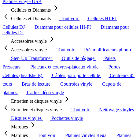
Platines vinyle USB
Cellules et Diamants
Cellules et Diamants
Tout voir
Cellules HI-FI
Cellules DJ
Diamants pour cellules HI-FI
Diamants pour
cellules DJ
Accessoires vinyle
Accessoires vinyle
Tout voir
Préamplificateurs phono
Step-Up Transformer
Outils de réglage
Palets
Presseurs
Plateaux et couvres-plateaux vinyle
Portes
Cellules (headshells)
Câbles pour porte cellule
Centreurs 45
tours
Bras de lecture
Courroies vinyle
Capots de
platines
Cadres déco vinyle
Entretien et disques vinyle
Entretien et disques vinyle
Tout voir
Nettoyage vinyles
Disques vinyles
Pochettes vinyle
Marques
Marques
Tout voir
Platines vinyles Rega
Platines