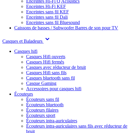
Enceintes Hi-Fi Q Acoustics
Enceintes Hi-Fi KEF
Enceintes sans fil KEF
Enceintes sans fil Dali
Enceintes sans fil Bluesound
Caissons de basses / Subwoofer
Barres de son pour TV
Casques et Baladeurs
Casques hifi
Casques Hifi ouverts
Casques Hifi fermés
Casques avec réducteur de bruit
Casques Hifi sans fils
Casques bluetooth sans fil
Casque Gaming
Accessoires pour casques hifi
Écouteurs
Écouteurs sans fil
Écouteurs bluetooth
Écouteurs filaires
Écouteurs sport
Écouteurs intra-auriculaires
Écouteurs intra-auriculaires sans fils avec réducteur de
bruit