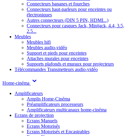
Connecteurs bananes et fourches
Connecteurs haut-parleurs pour enceintes ou
électroniques
Autres connecteurs (DIN 5 PIN, HDMI...)
Connecteurs pour casques Jack, Minijack, 4.4, 3.5,
2.5...
Meubles
Meubles hifi
Meubles audio-vidéo
Support et pieds pour enceintes
Attaches murales pour enceintes
Supports plafonds et muraux pour projecteurs
Télécommandes
Transmetteurs audio-vidéo
Home-cinéma
Amplificateurs
Amplis Home-Cinéma
Préamplificateurs processeurs
Amplificateurs multicanaux home-cinéma
Ecrans de projection
Ecrans Manuels
Ecrans Motorisés
Ecrans Motorisés et Encastrables