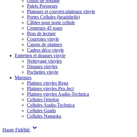
Outils de réglage
Palets Presseurs
Plateaux et couvres-plateaux vinyle
Portes Cellules (headshells)
Câbles pour porte cellule
Centreurs 45 tours
Bras de lecture
Courroies vinyle
Capots de platines
Cadres déco vinyle
Entretien et disques vinyle
Nettoyage vinyles
Disques vinyles
Pochettes vinyle
Marques
Platines vinyles Rega
Platines vinyles Pro-Ject
Platines vinyles Audio-Technica
Cellules Ortofon
Cellules Audio-Technica
Cellules Grado
Cellules Nagaoka
Haute Fidélité