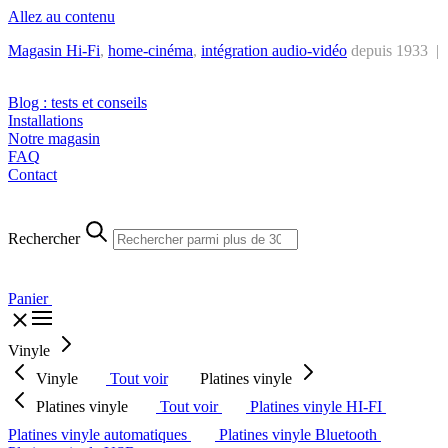
Allez au contenu
Magasin Hi-Fi
,
home-cinéma
,
intégra
tion audio-vidéo
depuis 1933 |
Tél. : +32 2 538 44 51 (mar-sam, 10h-12h30 et 14h-18h30)
Blog : tests et conseils
Installations
Notre magasin
FAQ
Contact
Rechercher
Panier
Vinyle
Vinyle
Tout voir
Platines vinyle
Platines vinyle
Tout voir
Platines vinyle HI-FI
Platines vinyle automatiques
Platines vinyle Bluetooth