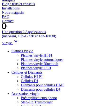
Blog : tests et conseils
Installations
Notre magasin
FAQ
Contact
Une question ? Appelez-nous
(mar-sam, 10h-12h30 et 14h-18h30)
Vinyle
Platines vinyle
Platines vinyle HI-FI
Platines vinyle automatiques
Platines vinyle Bluetooth
Platines vinyle USB
Cellules et Diamants
Cellules HI-FI
Cellules DJ
Diamants pour cellules HI-FI
Diamants pour cellules DJ
Accessoires vinyle
Préamplificateurs phono
Step-Up Transformer