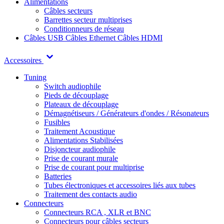
Alimentations
Câbles secteurs
Barrettes secteur multiprises
Conditionneurs de réseau
Câbles USB
Câbles Ethernet
Câbles HDMI
Accessoires
Tuning
Switch audiophile
Pieds de découplage
Plateaux de découplage
Démagnétiseurs / Générateurs d'ondes / Résonateurs
Fusibles
Traitement Acoustique
Alimentations Stabilisées
Disjoncteur audiophile
Prise de courant murale
Prise de courant pour multiprise
Batteries
Tubes électroniques et accessoires liés aux tubes
Traitement des contacts audio
Connecteurs
Connecteurs RCA , XLR et BNC
Connecteurs pour câbles secteurs