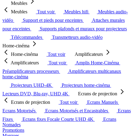
Meubles
Meubles
Tout voir
Meubles hifi
Meubles audio-
vidéo
Support et pieds pour enceintes
Attaches murales
pour enceintes
Supports plafonds et muraux pour projecteurs
Télécommandes
Transmetteurs audio-vidéo
Home-cinéma
Home-cinéma
Tout voir
Amplificateurs
Amplificateurs
Tout voir
Amplis Home-Cinéma
Préamplificateurs processeurs
Amplificateurs multicanaux
home-cinéma
Projecteurs UHD-4K
Projecteurs home-cinéma
Lecteurs DVD, Blu-ray, UHD 4K
Ecrans de projection
Ecrans de projection
Tout voir
Ecrans Manuels
Ecrans Motorisés
Ecrans Motorisés et Encastrables
Ecrans
Fixes
Ecrans fixes Focale Courte UHD 4K
Ecrans
Nomades
Promotions
Marques