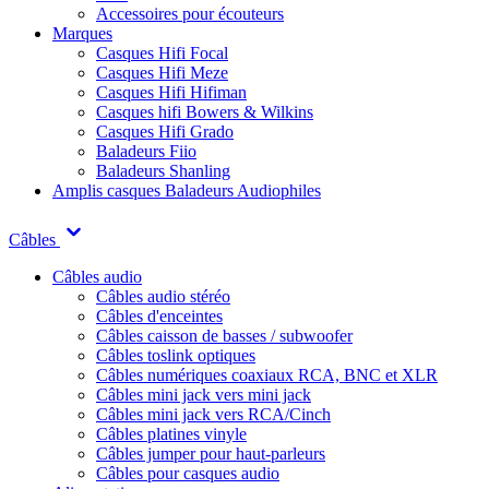
Accessoires pour écouteurs
Marques
Casques Hifi Focal
Casques Hifi Meze
Casques Hifi Hifiman
Casques hifi Bowers & Wilkins
Casques Hifi Grado
Baladeurs Fiio
Baladeurs Shanling
Amplis casques
Baladeurs Audiophiles
Câbles
Câbles audio
Câbles audio stéréo
Câbles d'enceintes
Câbles caisson de basses / subwoofer
Câbles toslink optiques
Câbles numériques coaxiaux RCA, BNC et XLR
Câbles mini jack vers mini jack
Câbles mini jack vers RCA/Cinch
Câbles platines vinyle
Câbles jumper pour haut-parleurs
Câbles pour casques audio