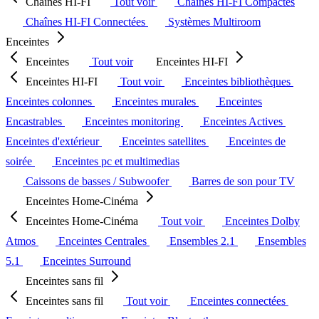
Chaînes HI-FI
Tout voir
Chaînes HI-FI Compactes
Chaînes HI-FI Connectées
Systèmes Multiroom
Enceintes
Enceintes
Tout voir
Enceintes HI-FI
Enceintes HI-FI
Tout voir
Enceintes bibliothèques
Enceintes colonnes
Enceintes murales
Enceintes
Encastrables
Enceintes monitoring
Enceintes Actives
Enceintes d'extérieur
Enceintes satellites
Enceintes de
soirée
Enceintes pc et multimedias
Caissons de basses / Subwoofer
Barres de son pour TV
Enceintes Home-Cinéma
Enceintes Home-Cinéma
Tout voir
Enceintes Dolby
Atmos
Enceintes Centrales
Ensembles 2.1
Ensembles
5.1
Enceintes Surround
Enceintes sans fil
Enceintes sans fil
Tout voir
Enceintes connectées