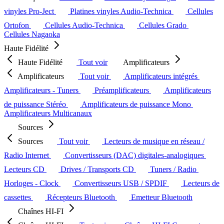
vinyles Pro-Ject
Platines vinyles Audio-Technica
Cellules
Ortofon
Cellules Audio-Technica
Cellules Grado
Cellules Nagaoka
Haute Fidélité
Haute Fidélité
Tout voir
Amplificateurs
Amplificateurs
Tout voir
Amplificateurs intégrés
Amplificateurs - Tuners
Préamplificateurs
Amplificateurs
de puissance Stéréo
Amplificateurs de puissance Mono
Amplificateurs Multicanaux
Sources
Sources
Tout voir
Lecteurs de musique en réseau /
Radio Internet
Convertisseurs (DAC) digitales-analogiques
Lecteurs CD
Drives / Transports CD
Tuners / Radio
Horloges - Clock
Convertisseurs USB / SPDIF
Lecteurs de
cassettes
Récepteurs Bluetooth
Emetteur Bluetooth
Chaînes HI-FI