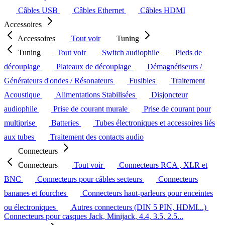
Câbles USB
Câbles Ethernet
Câbles HDMI
Accessoires
Accessoires
Tout voir
Tuning
Tuning
Tout voir
Switch audiophile
Pieds de
découplage
Plateaux de découplage
Démagnétiseurs /
Générateurs d'ondes / Résonateurs
Fusibles
Traitement
Acoustique
Alimentations Stabilisées
Disjoncteur
audiophile
Prise de courant murale
Prise de courant pour
multiprise
Batteries
Tubes électroniques et accessoires liés
aux tubes
Traitement des contacts audio
Connecteurs
Connecteurs
Tout voir
Connecteurs RCA , XLR et
BNC
Connecteurs pour câbles secteurs
Connecteurs
bananes et fourches
Connecteurs haut-parleurs pour enceintes
ou électroniques
Autres connecteurs (DIN 5 PIN, HDMI...)
Connecteurs pour casques Jack, Minijack, 4.4, 3.5, 2.5...