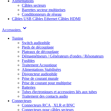
Alimentations
Câbles secteurs
Barrettes secteur multiprises
Conditionneurs de réseau
Câbles USB
Câbles Ethernet
Câbles HDMI
Accessoires
Tuning
Switch audiophile
Pieds de découplage
Plateaux de découplage
Démagnétiseurs / Générateurs d'ondes / Résonateurs
Fusibles
Traitement Acoustique
Alimentations Stabilisées
Disjoncteur audiophile
Prise de courant murale
Prise de courant pour multiprise
Batteries
Tubes électroniques et accessoires liés aux tubes
Traitement des contacts audio
Connecteurs
Connecteurs RCA , XLR et BNC
Connecteurs pour câbles secteurs