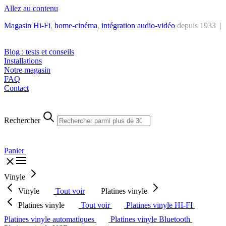
Allez au contenu
Magasin Hi-Fi
,
home-cinéma
,
intégra
tion audio-vidéo
depuis 1933 |
Tél. : +32 2 538 44 51 (mar-sam, 10h-12h30 et 14h-18h30)
Blog : tests et conseils
Installations
Notre magasin
FAQ
Contact
Rechercher
Panier
Vinyle
Vinyle
Tout voir
Platines vinyle
Platines vinyle
Tout voir
Platines vinyle HI-FI
Platines vinyle automatiques
Platines vinyle Bluetooth