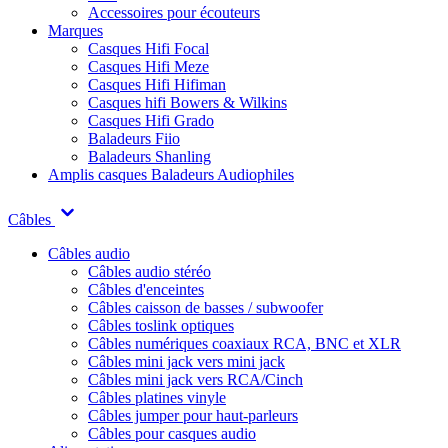
Accessoires pour écouteurs
Marques
Casques Hifi Focal
Casques Hifi Meze
Casques Hifi Hifiman
Casques hifi Bowers & Wilkins
Casques Hifi Grado
Baladeurs Fiio
Baladeurs Shanling
Amplis casques
Baladeurs Audiophiles
Câbles
Câbles audio
Câbles audio stéréo
Câbles d'enceintes
Câbles caisson de basses / subwoofer
Câbles toslink optiques
Câbles numériques coaxiaux RCA, BNC et XLR
Câbles mini jack vers mini jack
Câbles mini jack vers RCA/Cinch
Câbles platines vinyle
Câbles jumper pour haut-parleurs
Câbles pour casques audio