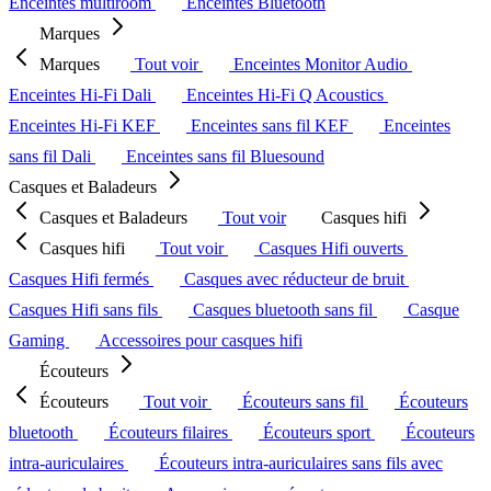
Enceintes multiroom
Enceintes Bluetooth
Marques
Marques
Tout voir
Enceintes Monitor Audio
Enceintes Hi-Fi Dali
Enceintes Hi-Fi Q Acoustics
Enceintes Hi-Fi KEF
Enceintes sans fil KEF
Enceintes
sans fil Dali
Enceintes sans fil Bluesound
Casques et Baladeurs
Casques et Baladeurs
Tout voir
Casques hifi
Casques hifi
Tout voir
Casques Hifi ouverts
Casques Hifi fermés
Casques avec réducteur de bruit
Casques Hifi sans fils
Casques bluetooth sans fil
Casque
Gaming
Accessoires pour casques hifi
Écouteurs
Écouteurs
Tout voir
Écouteurs sans fil
Écouteurs
bluetooth
Écouteurs filaires
Écouteurs sport
Écouteurs
intra-auriculaires
Écouteurs intra-auriculaires sans fils avec