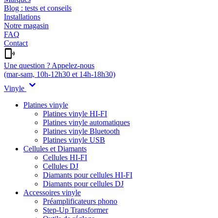
Blog : tests et conseils
Installations
Notre magasin
FAQ
Contact
Une question ? Appelez-nous
(mar-sam, 10h-12h30 et 14h-18h30)
Vinyle
Platines vinyle
Platines vinyle HI-FI
Platines vinyle automatiques
Platines vinyle Bluetooth
Platines vinyle USB
Cellules et Diamants
Cellules HI-FI
Cellules DJ
Diamants pour cellules HI-FI
Diamants pour cellules DJ
Accessoires vinyle
Préamplificateurs phono
Step-Up Transformer