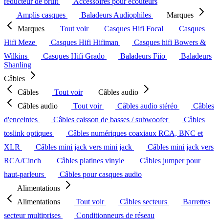
réducteur de bruit
Accessoires pour écouteurs
Amplis casques
Baladeurs Audiophiles
Marques
Marques
Tout voir
Casques Hifi Focal
Casques
Hifi Meze
Casques Hifi Hifiman
Casques hifi Bowers &
Wilkins
Casques Hifi Grado
Baladeurs Fiio
Baladeurs
Shanling
Câbles
Câbles
Tout voir
Câbles audio
Câbles audio
Tout voir
Câbles audio stéréo
Câbles
d'enceintes
Câbles caisson de basses / subwoofer
Câbles
toslink optiques
Câbles numériques coaxiaux RCA, BNC et
XLR
Câbles mini jack vers mini jack
Câbles mini jack vers
RCA/Cinch
Câbles platines vinyle
Câbles jumper pour
haut-parleurs
Câbles pour casques audio
Alimentations
Alimentations
Tout voir
Câbles secteurs
Barrettes
secteur multiprises
Conditionneurs de réseau