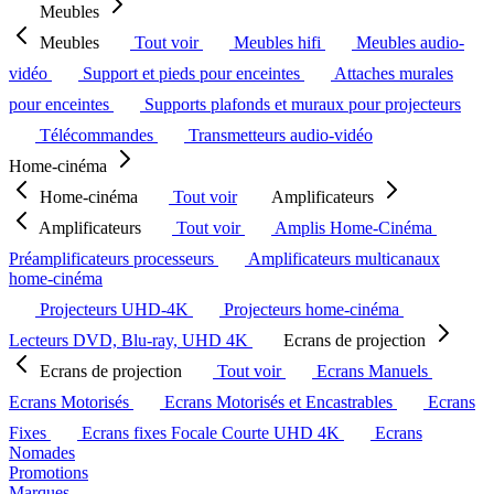
Meubles
Meubles
Tout voir
Meubles hifi
Meubles audio-
vidéo
Support et pieds pour enceintes
Attaches murales
pour enceintes
Supports plafonds et muraux pour projecteurs
Télécommandes
Transmetteurs audio-vidéo
Home-cinéma
Home-cinéma
Tout voir
Amplificateurs
Amplificateurs
Tout voir
Amplis Home-Cinéma
Préamplificateurs processeurs
Amplificateurs multicanaux
home-cinéma
Projecteurs UHD-4K
Projecteurs home-cinéma
Lecteurs DVD, Blu-ray, UHD 4K
Ecrans de projection
Ecrans de projection
Tout voir
Ecrans Manuels
Ecrans Motorisés
Ecrans Motorisés et Encastrables
Ecrans
Fixes
Ecrans fixes Focale Courte UHD 4K
Ecrans
Nomades
Promotions
Marques