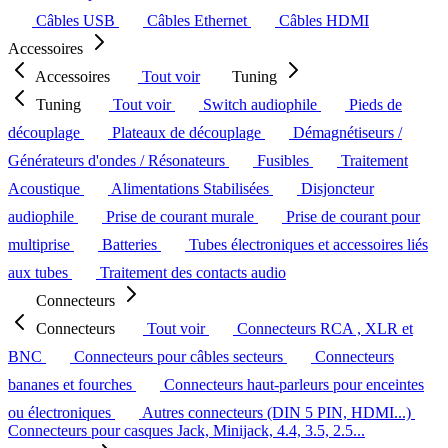
Câbles USB
Câbles Ethernet
Câbles HDMI
Accessoires
Accessoires
Tout voir
Tuning
Tuning
Tout voir
Switch audiophile
Pieds de
découplage
Plateaux de découplage
Démagnétiseurs /
Générateurs d'ondes / Résonateurs
Fusibles
Traitement
Acoustique
Alimentations Stabilisées
Disjoncteur
audiophile
Prise de courant murale
Prise de courant pour
multiprise
Batteries
Tubes électroniques et accessoires liés
aux tubes
Traitement des contacts audio
Connecteurs
Connecteurs
Tout voir
Connecteurs RCA , XLR et
BNC
Connecteurs pour câbles secteurs
Connecteurs
bananes et fourches
Connecteurs haut-parleurs pour enceintes
ou électroniques
Autres connecteurs (DIN 5 PIN, HDMI...)
Connecteurs pour casques Jack, Minijack, 4.4, 3.5, 2.5...