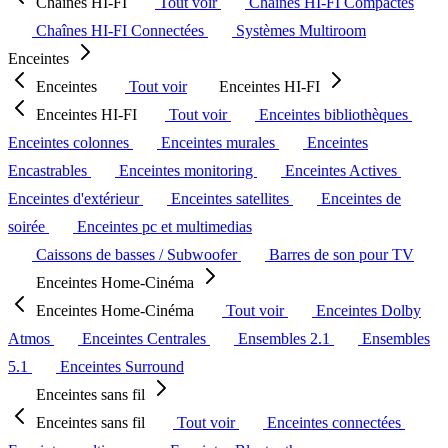
Chaînes HI-FI
Tout voir
Chaînes HI-FI Compactes
Chaînes HI-FI Connectées
Systèmes Multiroom
Enceintes
Enceintes
Tout voir
Enceintes HI-FI
Enceintes HI-FI
Tout voir
Enceintes bibliothèques
Enceintes colonnes
Enceintes murales
Enceintes
Encastrables
Enceintes monitoring
Enceintes Actives
Enceintes d'extérieur
Enceintes satellites
Enceintes de
soirée
Enceintes pc et multimedias
Caissons de basses / Subwoofer
Barres de son pour TV
Enceintes Home-Cinéma
Enceintes Home-Cinéma
Tout voir
Enceintes Dolby
Atmos
Enceintes Centrales
Ensembles 2.1
Ensembles
5.1
Enceintes Surround
Enceintes sans fil
Enceintes sans fil
Tout voir
Enceintes connectées