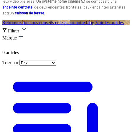
jeux vidéo préférés. Un
système home cinéma 5.1
se compose d’une
enceinte centrale
, de deux enceintes frontales, deux enceintes latérales,
et d’un
caisson de basse
.
Retrouvez tous nos conseils et tests sur notre blog
Voir les articles
Filtrer
Marque
9
articles
Trier par