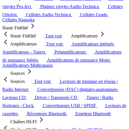
vinyles Pro-Ject
Platines vinyles Audio-Technica
Cellules
Ortofon
Cellules Audio-Technica
Cellules Grado
Cellules Nagaoka
Haute Fidélité
Haute Fidélité
Tout voir
Amplificateurs
Amplificateurs
Tout voir
Amplificateurs intégrés
Amplificateurs - Tuners
Préamplificateurs
Amplificateurs
de puissance Stéréo
Amplificateurs de puissance Mono
Amplificateurs Multicanaux
Sources
Sources
Tout voir
Lecteurs de musique en réseau /
Radio Internet
Convertisseurs (DAC) digitales-analogiques
Lecteurs CD
Drives / Transports CD
Tuners / Radio
Horloges - Clock
Convertisseurs USB / SPDIF
Lecteurs de
cassettes
Récepteurs Bluetooth
Emetteur Bluetooth
Chaînes HI-FI