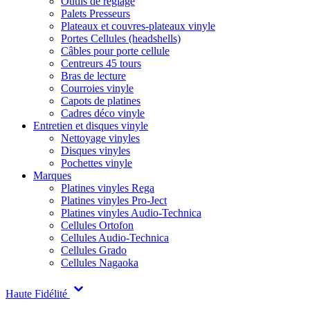
Outils de réglage
Palets Presseurs
Plateaux et couvres-plateaux vinyle
Portes Cellules (headshells)
Câbles pour porte cellule
Centreurs 45 tours
Bras de lecture
Courroies vinyle
Capots de platines
Cadres déco vinyle
Entretien et disques vinyle
Nettoyage vinyles
Disques vinyles
Pochettes vinyle
Marques
Platines vinyles Rega
Platines vinyles Pro-Ject
Platines vinyles Audio-Technica
Cellules Ortofon
Cellules Audio-Technica
Cellules Grado
Cellules Nagaoka
Haute Fidélité