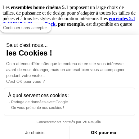
Les
ensembles home cinéma 5.1
proposent un large choix de
tailles, de puissance et de design pour s’adapter à toutes les tailles de
pièces et à tous les styles de décoration intérieure.
Les
enceintes 5.1
Q 3050i 5.1 Cinema Pack
, par exemple,
est disponible en quatre
Continuer sans accepter
finitions.
Les
enceintes colonne
d’un ensemble 5.1
, plus imposantes, se
Salut c'est nous...
placeront directement au sol, leur taille étant pensée pour que les
les Cookies !
haut-parleurs soient à la hauteur d’écoute adéquate. Les enceintes
compactes, et/ou satellites, quant à elles, pourront être posées sur
pieds à l’aide de pointes ou d’isolateurs, pour un couplage idéal avec
On a attendu d'être sûrs que le contenu de ce site vous intéresse
le caisson de basse. Mais elle peuvent également être posées sur un
avant de vous déranger, mais on aimerait bien vous accompagner
meuble ou directement accrochées au mur, via un support mural
pendant votre visite...
fourni ou en option.
C'est OK pour vous ?
Enceintes colonne ou compactes ?
À quoi servent ces cookies :
Partage de données avec Google
Pour
installer un ensemble 5.1
dans une pièce supérieure à 20
On vous présente nos cookies !
mètres carrés, nous vous conseillons les packs d’enceintes grand
spectacle, contenant des enceintes colonne. Pour des salles plus
petites, des enceintes compactes seront bien plus adaptées, et vous
Consentements certifiés par
obtiendrez cependant le même résultat.
Je choisis
OK pour moi