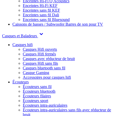
Enceintes Hi-Fi Q Acoustics
Enceintes Hi-Fi KEF
Enceintes sans fil KEF
Enceintes sans fil Dali
Enceintes sans fil Bluesound
Caissons de basses / Subwoofer
Barres de son pour TV
Casques et Baladeurs
Casques hifi
Casques Hifi ouverts
Casques Hifi fermés
Casques avec réducteur de bruit
Casques Hifi sans fils
Casques bluetooth sans fil
Casque Gaming
Accessoires pour casques hifi
Écouteurs
Écouteurs sans fil
Écouteurs bluetooth
Écouteurs filaires
Écouteurs sport
Écouteurs intra-auriculaires
Écouteurs intra-auriculaires sans fils avec réducteur de
bruit