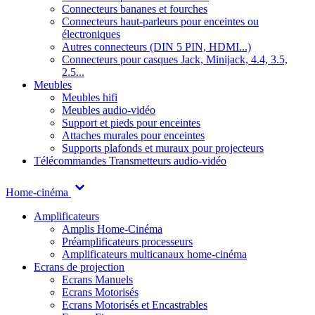
Connecteurs bananes et fourches
Connecteurs haut-parleurs pour enceintes ou
électroniques
Autres connecteurs (DIN 5 PIN, HDMI...)
Connecteurs pour casques Jack, Minijack, 4.4, 3.5,
2.5...
Meubles
Meubles hifi
Meubles audio-vidéo
Support et pieds pour enceintes
Attaches murales pour enceintes
Supports plafonds et muraux pour projecteurs
Télécommandes
Transmetteurs audio-vidéo
Home-cinéma
Amplificateurs
Amplis Home-Cinéma
Préamplificateurs processeurs
Amplificateurs multicanaux home-cinéma
Ecrans de projection
Ecrans Manuels
Ecrans Motorisés
Ecrans Motorisés et Encastrables