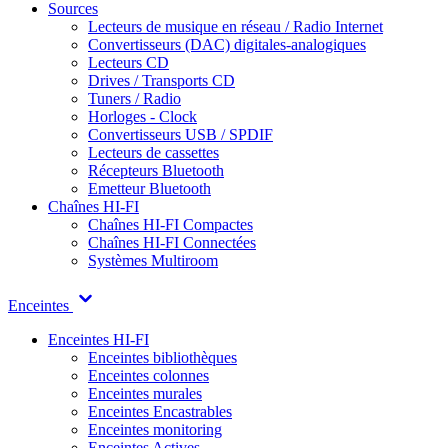
Sources
Lecteurs de musique en réseau / Radio Internet
Convertisseurs (DAC) digitales-analogiques
Lecteurs CD
Drives / Transports CD
Tuners / Radio
Horloges - Clock
Convertisseurs USB / SPDIF
Lecteurs de cassettes
Récepteurs Bluetooth
Emetteur Bluetooth
Chaînes HI-FI
Chaînes HI-FI Compactes
Chaînes HI-FI Connectées
Systèmes Multiroom
Enceintes
Enceintes HI-FI
Enceintes bibliothèques
Enceintes colonnes
Enceintes murales
Enceintes Encastrables
Enceintes monitoring
Enceintes Actives