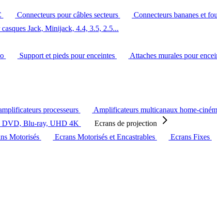
C
Connecteurs pour câbles secteurs
Connecteurs bananes et fo
casques Jack, Minijack, 4.4, 3.5, 2.5...
éo
Support et pieds pour enceintes
Attaches murales pour ence
amplificateurs processeurs
Amplificateurs multicanaux home-ciné
s DVD, Blu-ray, UHD 4K
Ecrans de projection
ans Motorisés
Ecrans Motorisés et Encastrables
Ecrans Fixes