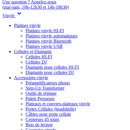
Une question ? Appelez-nous
(mar-sam, 10h-12h30 et 14h-18h30)
Vinyle
Platines vinyle
Platines vinyle HI-FI
Platines vinyle automatiques
Platines vinyle Bluetooth
Platines vinyle USB
Cellules et Diamants
Cellules HI-FI
Cellules DJ
Diamants pour cellules HI-FI
Diamants pour cellules DJ
Accessoires vinyle
Préamplificateurs phono
Step-Up Transformer
Outils de réglage
Palets Presseurs
Plateaux et couvres-plateaux vinyle
Portes Cellules (headshells)
Câbles pour porte cellule
Centreurs 45 tours
Bras de lecture
Courroies vinyle