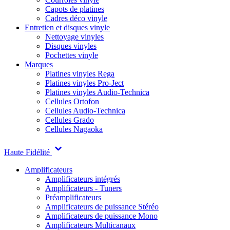
Capots de platines
Cadres déco vinyle
Entretien et disques vinyle
Nettoyage vinyles
Disques vinyles
Pochettes vinyle
Marques
Platines vinyles Rega
Platines vinyles Pro-Ject
Platines vinyles Audio-Technica
Cellules Ortofon
Cellules Audio-Technica
Cellules Grado
Cellules Nagaoka
Haute Fidélité
Amplificateurs
Amplificateurs intégrés
Amplificateurs - Tuners
Préamplificateurs
Amplificateurs de puissance Stéréo
Amplificateurs de puissance Mono
Amplificateurs Multicanaux