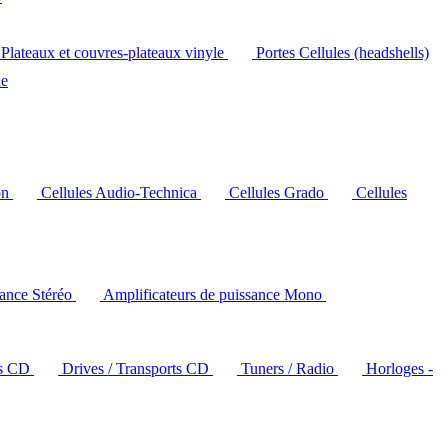
Plateaux et couvres-plateaux vinyle
Portes Cellules (headshells)
le
on
Cellules Audio-Technica
Cellules Grado
Cellules
sance Stéréo
Amplificateurs de puissance Mono
rs CD
Drives / Transports CD
Tuners / Radio
Horloges -