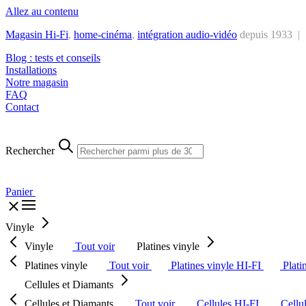
Allez au contenu
Magasin Hi-Fi
,
home-cinéma
,
intégra
tion audio-vidéo
depuis 1933 |
Blog : tests et conseils
Installations
Notre magasin
FAQ
Contact
Rechercher
Panier
Vinyle
Vinyle
Tout voir
Platines vinyle
Platines vinyle
Tout voir
Platines vinyle HI-FI
Plati
Cellules et Diamants
Cellules et Diamants
Tout voir
Cellules HI-FI
Cellu