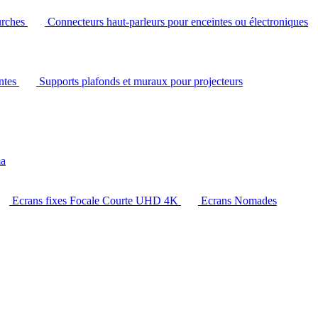
urches
Connecteurs haut-parleurs pour enceintes ou électroniques
intes
Supports plafonds et muraux pour projecteurs
ma
Ecrans fixes Focale Courte UHD 4K
Ecrans Nomades