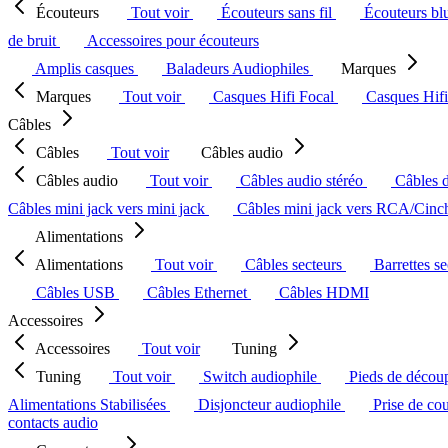
Écouteurs
Tout voir
Écouteurs sans fil
Écouteurs bl
de bruit
Accessoires pour écouteurs
Amplis casques
Baladeurs Audiophiles
Marques
Marques
Tout voir
Casques Hifi Focal
Casques Hif
Câbles
Câbles
Tout voir
Câbles audio
Câbles audio
Tout voir
Câbles audio stéréo
Câbles 
Câbles mini jack vers mini jack
Câbles mini jack vers RCA/Cin
Alimentations
Alimentations
Tout voir
Câbles secteurs
Barrettes s
Câbles USB
Câbles Ethernet
Câbles HDMI
Accessoires
Accessoires
Tout voir
Tuning
Tuning
Tout voir
Switch audiophile
Pieds de décou
Alimentations Stabilisées
Disjoncteur audiophile
Prise de co
contacts audio