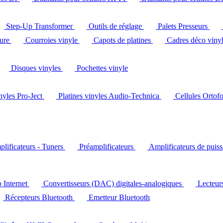
Step-Up Transformer
Outils de réglage
Palets Presseurs
ture
Courroies vinyle
Capots de platines
Cadres déco viny
Disques vinyles
Pochettes vinyle
inyles Pro-Ject
Platines vinyles Audio-Technica
Cellules Ortof
lificateurs - Tuners
Préamplificateurs
Amplificateurs de puis
o Internet
Convertisseurs (DAC) digitales-analogiques
Lecteu
Récepteurs Bluetooth
Emetteur Bluetooth