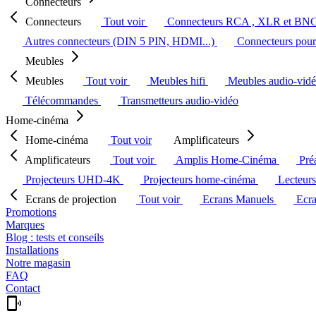
Connecteurs
Connecteurs
Tout voir
Connecteurs RCA , XLR et BN
Autres connecteurs (DIN 5 PIN, HDMI...)
Connecteurs pour 
Meubles
Meubles
Tout voir
Meubles hifi
Meubles audio-vid
Télécommandes
Transmetteurs audio-vidéo
Home-cinéma
Home-cinéma
Tout voir
Amplificateurs
Amplificateurs
Tout voir
Amplis Home-Cinéma
Pré
Projecteurs UHD-4K
Projecteurs home-cinéma
Lecteur
Ecrans de projection
Tout voir
Ecrans Manuels
Ecr
Promotions
Marques
Blog : tests et conseils
Installations
Notre magasin
FAQ
Contact