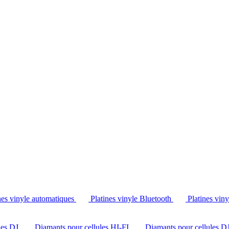
Tél. : +32 2 538 44 51 (mar-sam, 10h-12h30 et 14h-18h30)
nes vinyle automatiques
Platines vinyle Bluetooth
Platines vin
les DJ
Diamants pour cellules HI-FI
Diamants pour cellules D