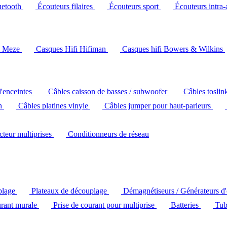
uetooth
Écouteurs filaires
Écouteurs sport
Écouteurs intra-
i Meze
Casques Hifi Hifiman
Casques hifi Bowers & Wilkins
d'enceintes
Câbles caisson de basses / subwoofer
Câbles toslin
ch
Câbles platines vinyle
Câbles jumper pour haut-parleurs
ecteur multiprises
Conditionneurs de réseau
plage
Plateaux de découplage
Démagnétiseurs / Générateurs d
urant murale
Prise de courant pour multiprise
Batteries
Tub