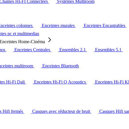
Chaînes HI-FI Connectées
Systèmes Multiroom
nceintes colonnes
Enceintes murales
Enceintes Encastrables
tes pc et multimedias
Enceintes Home-Cinéma
mos
Enceintes Centrales
Ensembles 2.1
Ensembles 5.1
ceintes multiroom
Enceintes Bluetooth
tes Hi-Fi Dali
Enceintes Hi-Fi Q Acoustics
Enceintes Hi-Fi 
s Hifi fermés
Casques avec réducteur de bruit
Casques Hifi san