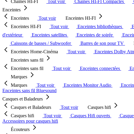
Chaînes HI-FI
Tout voir
Chaînes HI-FI Compactes
Enceintes
Enceintes
Tout voir
Enceintes HI-FI
Enceintes HI-FI
Tout voir
Enceintes bibliothèques
E
d'extérieur
Enceintes satellites
Enceintes de soirée
Encein
Caissons de basses / Subwoofer
Barres de son pour TV
Enceintes Home-Cinéma
Tout voir
Enceintes Dolby At
Enceintes sans fil
Enceintes sans fil
Tout voir
Enceintes connectées
En
Marques
Marques
Tout voir
Enceintes Monitor Audio
Encein
Enceintes sans fil Bluesound
Casques et Baladeurs
Casques et Baladeurs
Tout voir
Casques hifi
Casques hifi
Tout voir
Casques Hifi ouverts
Casque
Accessoires pour casques hifi
Écouteurs