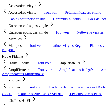
Accessoires vinyle
Accessoires vinyle
Tout voir
Préamplificateurs phono
Câbles pour porte cellule
Centreurs 45 tours
Bras de lec
Entretien et disques vinyle
Entretien et disques vinyle
Tout voir
Nettoyage vinyles
Marques
Marques
Tout voir
Platines vinyles Rega
Platines v
Nagaoka
Haute Fidélité
Haute Fidélité
Tout voir
Amplificateurs
Amplificateurs
Tout voir
Amplificateurs intégrés
Amp
Amplificateurs Multicanaux
Sources
Sources
Tout voir
Lecteurs de musique en réseau / Radi
Clock
Convertisseurs USB / SPDIF
Lecteurs de cassettes
Chaînes HI-FI