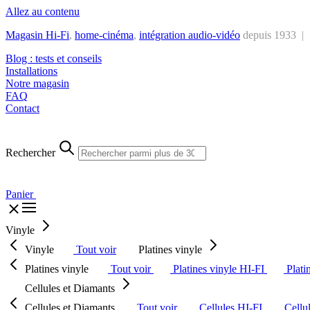
Allez au contenu
Magasin Hi-Fi
,
home-cinéma
,
intégra
tion audio-vidéo
depuis 1933 |
Blog : tests et conseils
Installations
Notre magasin
FAQ
Contact
Rechercher
Panier
Vinyle
Vinyle
Tout voir
Platines vinyle
Platines vinyle
Tout voir
Platines vinyle HI-FI
Plati
Cellules et Diamants
Cellules et Diamants
Tout voir
Cellules HI-FI
Cellu