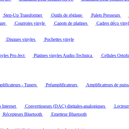
Step-Up Transformer
Outils de réglage
Palets Presseurs
ture
Courroies vinyle
Capots de platines
Cadres déco viny
Disques vinyles
Pochettes vinyle
inyles Pro-Ject
Platines vinyles Audio-Technica
Cellules Ortof
lificateurs - Tuners
Préamplificateurs
Amplificateurs de puis
o Internet
Convertisseurs (DAC) digitales-analogiques
Lecteu
Récepteurs Bluetooth
Emetteur Bluetooth