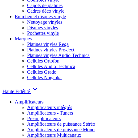
Capots de platines
Cadres déco vinyle
Entretien et disques vinyle
Nettoyage vinyles
Disques vinyles
Pochettes vinyle
Marques
Platines vinyles Rega
Platines vinyles Pro-Ject
Platines vinyles Audio-Technica
Cellules Ortofon
Cellules Audio-Technica
Cellules Grado
Cellules Nagaoka
Haute Fidélité
Amplificateurs
Amplificateurs intégrés
Amplificateurs - Tuners
Préamplificateurs
Amplificateurs de puissance Stéréo
Amplificateurs de puissance Mono
Amplificateurs Multicanaux