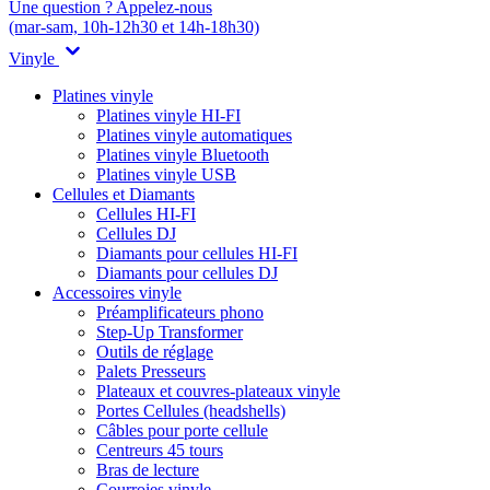
Une question ? Appelez-nous
(mar-sam, 10h-12h30 et 14h-18h30)
Vinyle
Platines vinyle
Platines vinyle HI-FI
Platines vinyle automatiques
Platines vinyle Bluetooth
Platines vinyle USB
Cellules et Diamants
Cellules HI-FI
Cellules DJ
Diamants pour cellules HI-FI
Diamants pour cellules DJ
Accessoires vinyle
Préamplificateurs phono
Step-Up Transformer
Outils de réglage
Palets Presseurs
Plateaux et couvres-plateaux vinyle
Portes Cellules (headshells)
Câbles pour porte cellule
Centreurs 45 tours
Bras de lecture
Courroies vinyle