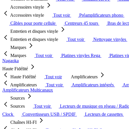
Accessoires vinyle
Accessoires vinyle
Tout voir
Préamplificateurs phono
Câbles pour porte cellule
Centreurs 45 tours
Bras de lec
Entretien et disques vinyle
Entretien et disques vinyle
Tout voir
Nettoyage vinyles
Marques
Marques
Tout voir
Platines vinyles Rega
Platines v
Nagaoka
Haute Fidélité
Haute Fidélité
Tout voir
Amplificateurs
Amplificateurs
Tout voir
Amplificateurs intégrés
Amp
Amplificateurs Multicanaux
Sources
Sources
Tout voir
Lecteurs de musique en réseau / Radi
Clock
Convertisseurs USB / SPDIF
Lecteurs de cassettes
Chaînes HI-FI