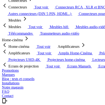
Connecteurs
Connecteurs
Tout voir
Connecteurs RCA , XLR et BN
Autres connecteurs (DIN 5 PIN, HDMI...)
Connecteurs pour 
Meubles
Meubles
Tout voir
Meubles hifi
Meubles audio-vid
Télécommandes
Transmetteurs audio-vidéo
Home-cinéma
Home-cinéma
Tout voir
Amplificateurs
Amplificateurs
Tout voir
Amplis Home-Cinéma
Pré
Projecteurs UHD-4K
Projecteurs home-cinéma
Lecteur
Ecrans de projection
Tout voir
Ecrans Manuels
Ecr
Promotions
Marques
Blog : tests et conseils
Installations
Notre magasin
FAQ
Contact