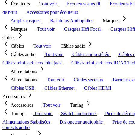
Écouteurs
Tout voir
Écouteurs sans fil
Écouteurs bl
de bruit
Accessoires pour écouteurs
Amplis casques
Baladeurs Audiophiles
Marques
Marques
Tout voir
Casques Hifi Focal
Casques Hif
Câbles
Câbles
Tout voir
Câbles audio
Câbles audio
Tout voir
Câbles audio stéréo
Câbles 
Câbles mini jack vers mini jack
Câbles mini jack vers RCA/Cin
Alimentations
Alimentations
Tout voir
Câbles secteurs
Barrettes s
Câbles USB
Câbles Ethernet
Câbles HDMI
Accessoires
Accessoires
Tout voir
Tuning
Tuning
Tout voir
Switch audiophile
Pieds de décou
Alimentations Stabilisées
Disjoncteur audiophile
Prise de co
contacts audio