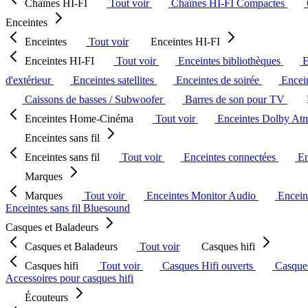
Chaînes HI-FI
Tout voir
Chaînes HI-FI Compactes
Enceintes
Enceintes
Tout voir
Enceintes HI-FI
Enceintes HI-FI
Tout voir
Enceintes bibliothèques
E
d'extérieur
Enceintes satellites
Enceintes de soirée
Encein
Caissons de basses / Subwoofer
Barres de son pour TV
Enceintes Home-Cinéma
Tout voir
Enceintes Dolby At
Enceintes sans fil
Enceintes sans fil
Tout voir
Enceintes connectées
En
Marques
Marques
Tout voir
Enceintes Monitor Audio
Encein
Enceintes sans fil Bluesound
Casques et Baladeurs
Casques et Baladeurs
Tout voir
Casques hifi
Casques hifi
Tout voir
Casques Hifi ouverts
Casque
Accessoires pour casques hifi
Écouteurs