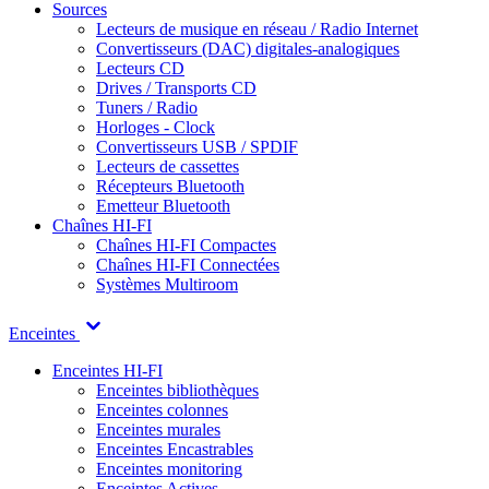
Sources
Lecteurs de musique en réseau / Radio Internet
Convertisseurs (DAC) digitales-analogiques
Lecteurs CD
Drives / Transports CD
Tuners / Radio
Horloges - Clock
Convertisseurs USB / SPDIF
Lecteurs de cassettes
Récepteurs Bluetooth
Emetteur Bluetooth
Chaînes HI-FI
Chaînes HI-FI Compactes
Chaînes HI-FI Connectées
Systèmes Multiroom
Enceintes
Enceintes HI-FI
Enceintes bibliothèques
Enceintes colonnes
Enceintes murales
Enceintes Encastrables
Enceintes monitoring
Enceintes Actives