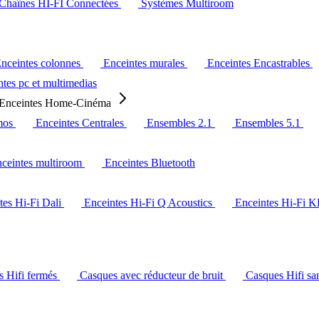
Chaînes HI-FI Connectées
Systèmes Multiroom
nceintes colonnes
Enceintes murales
Enceintes Encastrables
tes pc et multimedias
Enceintes Home-Cinéma
mos
Enceintes Centrales
Ensembles 2.1
Ensembles 5.1
ceintes multiroom
Enceintes Bluetooth
tes Hi-Fi Dali
Enceintes Hi-Fi Q Acoustics
Enceintes Hi-Fi 
s Hifi fermés
Casques avec réducteur de bruit
Casques Hifi san