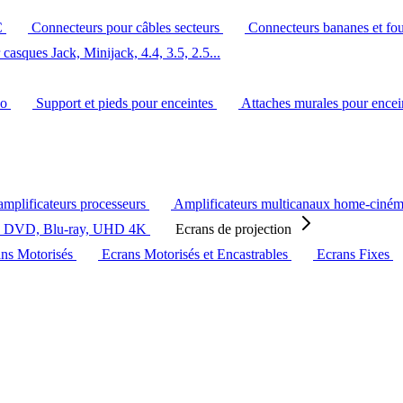
C
Connecteurs pour câbles secteurs
Connecteurs bananes et fo
casques Jack, Minijack, 4.4, 3.5, 2.5...
éo
Support et pieds pour enceintes
Attaches murales pour ence
amplificateurs processeurs
Amplificateurs multicanaux home-ciné
s DVD, Blu-ray, UHD 4K
Ecrans de projection
ans Motorisés
Ecrans Motorisés et Encastrables
Ecrans Fixes