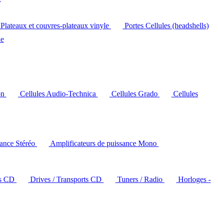
Plateaux et couvres-plateaux vinyle
Portes Cellules (headshells)
le
on
Cellules Audio-Technica
Cellules Grado
Cellules
sance Stéréo
Amplificateurs de puissance Mono
rs CD
Drives / Transports CD
Tuners / Radio
Horloges -