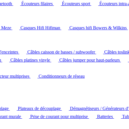
uetooth
Écouteurs filaires
Écouteurs sport
Écouteurs intra-
i Meze
Casques Hifi Hifiman
Casques hifi Bowers & Wilkins
d'enceintes
Câbles caisson de basses / subwoofer
Câbles toslin
ch
Câbles platines vinyle
Câbles jumper pour haut-parleurs
ecteur multiprises
Conditionneurs de réseau
plage
Plateaux de découplage
Démagnétiseurs / Générateurs d
urant murale
Prise de courant pour multiprise
Batteries
Tub