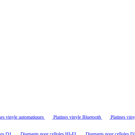
Tél. : +32 2 538 44 51 (mar-sam, 10h-12h30 et 14h-18h30)
nes vinyle automatiques
Platines vinyle Bluetooth
Platines vin
les DJ
Diamants pour cellules HI-FI
Diamants pour cellules D