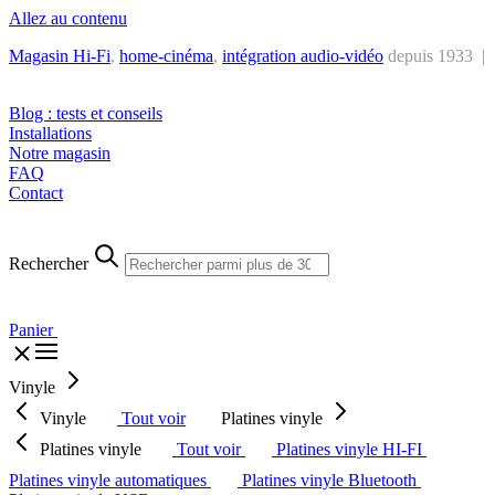
Allez au contenu
Magasin Hi-Fi
,
home-cinéma
,
intégra
tion audio-vidéo
depuis 1933 |
Tél. : +32 2 538 44 51 (mar-sam, 10h-12h30 et 14h-18h30)
Blog : tests et conseils
Installations
Notre magasin
FAQ
Contact
Rechercher
Panier
Vinyle
Vinyle
Tout voir
Platines vinyle
Platines vinyle
Tout voir
Platines vinyle HI-FI
Platines vinyle automatiques
Platines vinyle Bluetooth