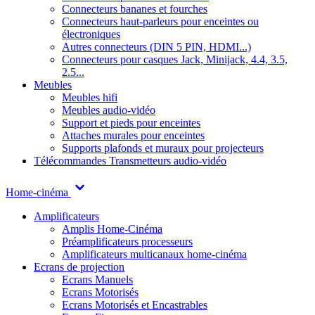
Connecteurs bananes et fourches
Connecteurs haut-parleurs pour enceintes ou
électroniques
Autres connecteurs (DIN 5 PIN, HDMI...)
Connecteurs pour casques Jack, Minijack, 4.4, 3.5,
2.5...
Meubles
Meubles hifi
Meubles audio-vidéo
Support et pieds pour enceintes
Attaches murales pour enceintes
Supports plafonds et muraux pour projecteurs
Télécommandes
Transmetteurs audio-vidéo
Home-cinéma
Amplificateurs
Amplis Home-Cinéma
Préamplificateurs processeurs
Amplificateurs multicanaux home-cinéma
Ecrans de projection
Ecrans Manuels
Ecrans Motorisés
Ecrans Motorisés et Encastrables