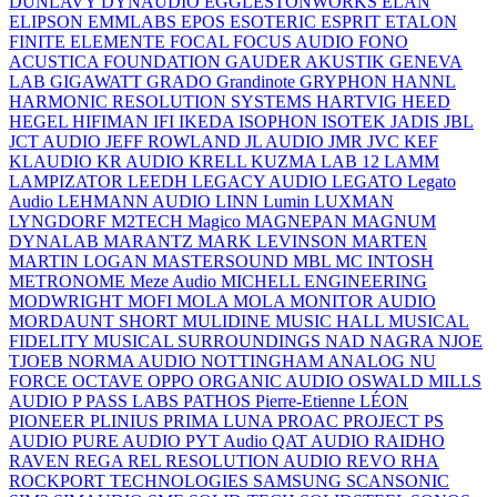
DUNLAVY
DYNAUDIO
EGGLESTONWORKS
ELAN
ELIPSON
EMMLABS
EPOS
ESOTERIC
ESPRIT
ETALON
FINITE ELEMENTE
FOCAL
FOCUS AUDIO
FONO
ACUSTICA
FOUNDATION
GAUDER AKUSTIK
GENEVA
LAB
GIGAWATT
GRADO
Grandinote
GRYPHON
HANNL
HARMONIC RESOLUTION SYSTEMS
HARTVIG
HEED
HEGEL
HIFIMAN
IFI
IKEDA
ISOPHON
ISOTEK
JADIS
JBL
JCT AUDIO
JEFF ROWLAND
JL AUDIO
JMR
JVC
KEF
KLAUDIO
KR AUDIO
KRELL
KUZMA
LAB 12
LAMM
LAMPIZATOR
LEEDH
LEGACY AUDIO
LEGATO
Legato
Audio
LEHMANN AUDIO
LINN
Lumin
LUXMAN
LYNGDORF
M2TECH
Magico
MAGNEPAN
MAGNUM
DYNALAB
MARANTZ
MARK LEVINSON
MARTEN
MARTIN LOGAN
MASTERSOUND
MBL
MC INTOSH
METRONOME
Meze Audio
MICHELL ENGINEERING
MODWRIGHT
MOFI
MOLA MOLA
MONITOR AUDIO
MORDAUNT SHORT
MULIDINE
MUSIC HALL
MUSICAL
FIDELITY
MUSICAL SURROUNDINGS
NAD
NAGRA
NJOE
TJOEB
NORMA AUDIO
NOTTINGHAM ANALOG
NU
FORCE
OCTAVE
OPPO
ORGANIC AUDIO
OSWALD MILLS
AUDIO
P
PASS LABS
PATHOS
Pierre-Etienne LÉON
PIONEER
PLINIUS
PRIMA LUNA
PROAC
PROJECT
PS
AUDIO
PURE AUDIO
PYT Audio
QAT AUDIO
RAIDHO
RAVEN
REGA
REL
RESOLUTION AUDIO
REVO
RHA
ROCKPORT TECHNOLOGIES
SAMSUNG
SCANSONIC