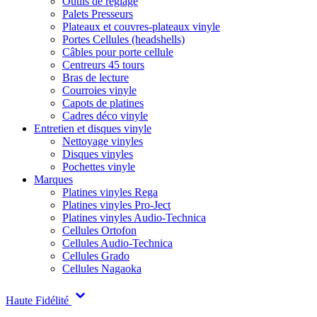
Outils de réglage
Palets Presseurs
Plateaux et couvres-plateaux vinyle
Portes Cellules (headshells)
Câbles pour porte cellule
Centreurs 45 tours
Bras de lecture
Courroies vinyle
Capots de platines
Cadres déco vinyle
Entretien et disques vinyle
Nettoyage vinyles
Disques vinyles
Pochettes vinyle
Marques
Platines vinyles Rega
Platines vinyles Pro-Ject
Platines vinyles Audio-Technica
Cellules Ortofon
Cellules Audio-Technica
Cellules Grado
Cellules Nagaoka
Haute Fidélité