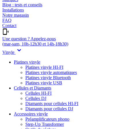
Blog : tests et conseils
Installations
Notre magasin
FAQ
Contact
Une question ? Appelez-nous
(mar-sam, 10h-12h30 et 14h-18h30)
Vinyle
Platines vinyle
Platines vinyle HI-FI
Platines vinyle automatiques
Platines vinyle Bluetooth
Platines vinyle USB
Cellules et Diamants
Cellules HI-FI
Cellules DJ
Diamants pour cellules HI-FI
Diamants pour cellules DJ
Accessoires vinyle
Préamplificateurs phono
Step-Up Transformer