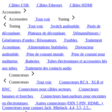
Câbles USB
Câbles Ethernet
Câbles HDMI
Accessoires
Accessoires
Tout voir
Tuning
Tuning
Tout voir
Switch audiophile
Pieds de
découplage
Plateaux de découplage
Démagnétiseurs /
Générateurs d'ondes / Résonateurs
Fusibles
Traitement
Acoustique
Alimentations Stabilisées
Disjoncteur
audiophile
Prise de courant murale
Prise de courant pour
multiprise
Batteries
Tubes électroniques et accessoires liés
aux tubes
Traitement des contacts audio
Connecteurs
Connecteurs
Tout voir
Connecteurs RCA , XLR et
BNC
Connecteurs pour câbles secteurs
Connecteurs
bananes et fourches
Connecteurs haut-parleurs pour enceintes
ou électroniques
Autres connecteurs (DIN 5 PIN, HDMI...)
Connecteurs pour casques Jack, Minijack, 4.4, 3.5, 2.5...