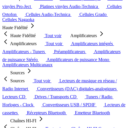
vinyles Pro-Ject
Platines vinyles Audio-Technica
Cellules
Ortofon
Cellules Audio-Technica
Cellules Grado
Cellules Nagaoka
Haute Fidélité
Haute Fidélité
Tout voir
Amplificateurs
Amplificateurs
Tout voir
Amplificateurs intégrés
Amplificateurs - Tuners
Préamplificateurs
Amplificateurs
de puissance Stéréo
Amplificateurs de puissance Mono
Amplificateurs Multicanaux
Sources
Sources
Tout voir
Lecteurs de musique en réseau /
Radio Internet
Convertisseurs (DAC) digitales-analogiques
Lecteurs CD
Drives / Transports CD
Tuners / Radio
Horloges - Clock
Convertisseurs USB / SPDIF
Lecteurs de
cassettes
Récepteurs Bluetooth
Emetteur Bluetooth
Chaînes HI-FI