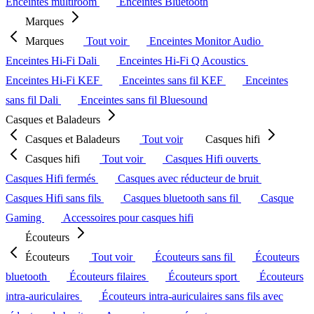
Enceintes multiroom
Enceintes Bluetooth
Marques
Marques
Tout voir
Enceintes Monitor Audio
Enceintes Hi-Fi Dali
Enceintes Hi-Fi Q Acoustics
Enceintes Hi-Fi KEF
Enceintes sans fil KEF
Enceintes
sans fil Dali
Enceintes sans fil Bluesound
Casques et Baladeurs
Casques et Baladeurs
Tout voir
Casques hifi
Casques hifi
Tout voir
Casques Hifi ouverts
Casques Hifi fermés
Casques avec réducteur de bruit
Casques Hifi sans fils
Casques bluetooth sans fil
Casque
Gaming
Accessoires pour casques hifi
Écouteurs
Écouteurs
Tout voir
Écouteurs sans fil
Écouteurs
bluetooth
Écouteurs filaires
Écouteurs sport
Écouteurs
intra-auriculaires
Écouteurs intra-auriculaires sans fils avec