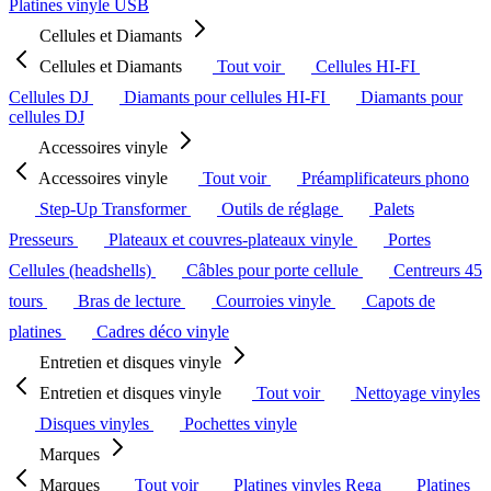
Platines vinyle USB
Cellules et Diamants
Cellules et Diamants
Tout voir
Cellules HI-FI
Cellules DJ
Diamants pour cellules HI-FI
Diamants pour
cellules DJ
Accessoires vinyle
Accessoires vinyle
Tout voir
Préamplificateurs phono
Step-Up Transformer
Outils de réglage
Palets
Presseurs
Plateaux et couvres-plateaux vinyle
Portes
Cellules (headshells)
Câbles pour porte cellule
Centreurs 45
tours
Bras de lecture
Courroies vinyle
Capots de
platines
Cadres déco vinyle
Entretien et disques vinyle
Entretien et disques vinyle
Tout voir
Nettoyage vinyles
Disques vinyles
Pochettes vinyle
Marques
Marques
Tout voir
Platines vinyles Rega
Platines