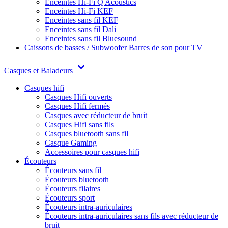
Enceintes Hi-Fi Q Acoustics
Enceintes Hi-Fi KEF
Enceintes sans fil KEF
Enceintes sans fil Dali
Enceintes sans fil Bluesound
Caissons de basses / Subwoofer
Barres de son pour TV
Casques et Baladeurs
Casques hifi
Casques Hifi ouverts
Casques Hifi fermés
Casques avec réducteur de bruit
Casques Hifi sans fils
Casques bluetooth sans fil
Casque Gaming
Accessoires pour casques hifi
Écouteurs
Écouteurs sans fil
Écouteurs bluetooth
Écouteurs filaires
Écouteurs sport
Écouteurs intra-auriculaires
Écouteurs intra-auriculaires sans fils avec réducteur de
bruit