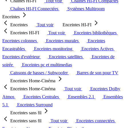
Chaînes HI-FI
Tout voir
Chaînes HI-FI Compactes
Chaînes HI-FI Connectées
Systèmes Multiroom
Enceintes
Enceintes
Tout voir
Enceintes HI-FI
Enceintes HI-FI
Tout voir
Enceintes bibliothèques
Enceintes colonnes
Enceintes murales
Enceintes
Encastrables
Enceintes monitoring
Enceintes Actives
Enceintes d'extérieur
Enceintes satellites
Enceintes de
soirée
Enceintes pc et multimedias
Caissons de basses / Subwoofer
Barres de son pour TV
Enceintes Home-Cinéma
Enceintes Home-Cinéma
Tout voir
Enceintes Dolby
Atmos
Enceintes Centrales
Ensembles 2.1
Ensembles
5.1
Enceintes Surround
Enceintes sans fil
Enceintes sans fil
Tout voir
Enceintes connectées