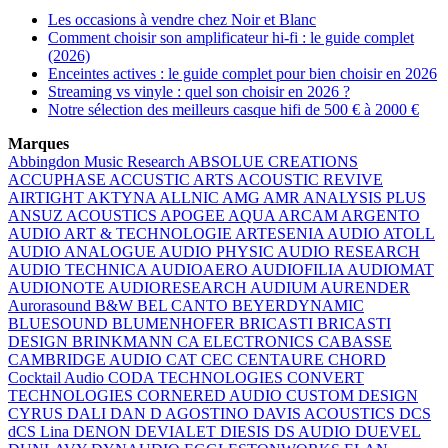
Les occasions à vendre chez Noir et Blanc
Comment choisir son amplificateur hi-fi : le guide complet
(2026)
Enceintes actives : le guide complet pour bien choisir en 2026
Streaming vs vinyle : quel son choisir en 2026 ?
Notre sélection des meilleurs casque hifi de 500 € à 2000 €
Marques
Abbingdon Music Research
ABSOLUE CREATIONS
ACCUPHASE
ACCUSTIC ARTS
ACOUSTIC REVIVE
AIRTIGHT
AKTYNA
ALLNIC
AMG
AMR
ANALYSIS PLUS
ANSUZ ACOUSTICS
APOGEE
AQUA
ARCAM
ARGENTO
AUDIO
ART & TECHNOLOGIE
ARTESENIA AUDIO
ATOLL
AUDIO ANALOGUE
AUDIO PHYSIC
AUDIO RESEARCH
AUDIO TECHNICA
AUDIOAERO
AUDIOFILIA
AUDIOMAT
AUDIONOTE
AUDIORESEARCH
AUDIUM
AURENDER
Aurorasound
B&W
BEL CANTO
BEYERDYNAMIC
BLUESOUND
BLUMENHOFER
BRICASTI
BRICASTI
DESIGN
BRINKMANN
CA ELECTRONICS
CABASSE
CAMBRIDGE AUDIO
CAT
CEC
CENTAURE
CHORD
Cocktail Audio
CODA TECHNOLOGIES
CONVERT
TECHNOLOGIES
CORNERED AUDIO
CUSTOM DESIGN
CYRUS
DALI
DAN D AGOSTINO
DAVIS ACOUSTICS
DCS
dCS Lina
DENON
DEVIALET
DIESIS
DS AUDIO
DUEVEL