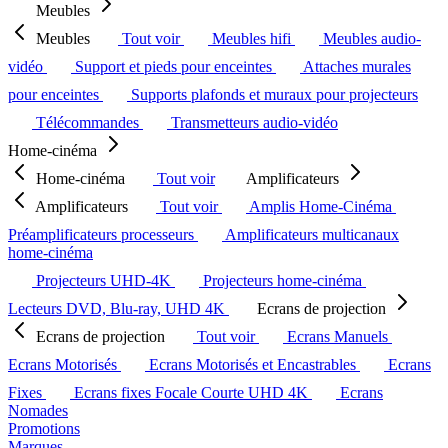
Meubles
Meubles
Tout voir
Meubles hifi
Meubles audio-
vidéo
Support et pieds pour enceintes
Attaches murales
pour enceintes
Supports plafonds et muraux pour projecteurs
Télécommandes
Transmetteurs audio-vidéo
Home-cinéma
Home-cinéma
Tout voir
Amplificateurs
Amplificateurs
Tout voir
Amplis Home-Cinéma
Préamplificateurs processeurs
Amplificateurs multicanaux
home-cinéma
Projecteurs UHD-4K
Projecteurs home-cinéma
Lecteurs DVD, Blu-ray, UHD 4K
Ecrans de projection
Ecrans de projection
Tout voir
Ecrans Manuels
Ecrans Motorisés
Ecrans Motorisés et Encastrables
Ecrans
Fixes
Ecrans fixes Focale Courte UHD 4K
Ecrans
Nomades
Promotions
Marques