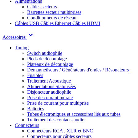
Alimentations
Câbles secteurs
Barrettes secteur multiprises
Conditionneurs de réseau
Câbles USB
Câbles Ethernet
Câbles HDMI
Accessoires
Tuning
Switch audiophile
Pieds de découplage
Plateaux de découplage
Démagnétiseurs / Générateurs d'ondes / Résonateurs
Fusibles
Traitement Acoustique
Alimentations Stabilisées
Disjoncteur audiophile
Prise de courant murale
Prise de courant pour multiprise
Batteries
Tubes électroniques et accessoires liés aux tubes
Traitement des contacts audio
Connecteurs
Connecteurs RCA , XLR et BNC
Connecteurs pour câbles secteurs