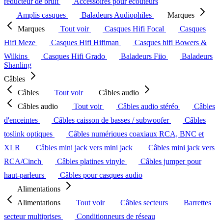
réducteur de bruit
Accessoires pour écouteurs
Amplis casques
Baladeurs Audiophiles
Marques
Marques
Tout voir
Casques Hifi Focal
Casques
Hifi Meze
Casques Hifi Hifiman
Casques hifi Bowers &
Wilkins
Casques Hifi Grado
Baladeurs Fiio
Baladeurs
Shanling
Câbles
Câbles
Tout voir
Câbles audio
Câbles audio
Tout voir
Câbles audio stéréo
Câbles
d'enceintes
Câbles caisson de basses / subwoofer
Câbles
toslink optiques
Câbles numériques coaxiaux RCA, BNC et
XLR
Câbles mini jack vers mini jack
Câbles mini jack vers
RCA/Cinch
Câbles platines vinyle
Câbles jumper pour
haut-parleurs
Câbles pour casques audio
Alimentations
Alimentations
Tout voir
Câbles secteurs
Barrettes
secteur multiprises
Conditionneurs de réseau