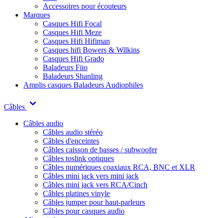
Accessoires pour écouteurs
Marques
Casques Hifi Focal
Casques Hifi Meze
Casques Hifi Hifiman
Casques hifi Bowers & Wilkins
Casques Hifi Grado
Baladeurs Fiio
Baladeurs Shanling
Amplis casques
Baladeurs Audiophiles
Câbles
Câbles audio
Câbles audio stéréo
Câbles d'enceintes
Câbles caisson de basses / subwoofer
Câbles toslink optiques
Câbles numériques coaxiaux RCA, BNC et XLR
Câbles mini jack vers mini jack
Câbles mini jack vers RCA/Cinch
Câbles platines vinyle
Câbles jumper pour haut-parleurs
Câbles pour casques audio