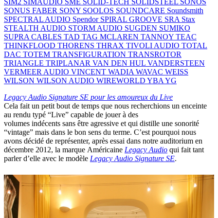
SIM2
SIMAUDIO
SME
SOLID-TECH
SOLIDSTEEL
SONOS
SONUS FABER
SONY
SOOLOS
SOUNDCARE
Soundsmith
SPECTRAL AUDIO
Spendor
SPIRAL GROOVE
SRA
Stax
STEALTH AUDIO
STORM AUDIO
SUGDEN
SUMIKO
SUPRA CABLES
TAD
TAG MCLAREN
TANNOY
TEAC
THINKFLOOD
THORENS
THRAX
TIVOLI AUDIO
TOTAL
DAC
TOTEM
TRANSFIGURATION
TRANSROTOR
TRIANGLE
TRIPLANAR
VAN DEN HUL
VANDERSTEEN
VERMEER AUDIO
VINCENT
WADIA
WAVAC
WEISS
WILSON
WILSON AUDIO
WIREWORLD
YBA
YG
Legacy Audio Signature SE pour les amoureux du Live
Cela fait un petit bout de temps que nous recherchions un enceinte
au rendu typé “Live” capable de jouer à des
volumes indécents sans être agressive et qui distille une sonorité
“vintage” mais dans le bon sens du terme. C’est pourquoi nous
avons décidé de représenter, après essai dans notre auditorium en
décembre 2012, la marque Américaine
Legacy Audio
qui fait tant
parler d’elle avec le modèle
Legacy Audio Signature SE
.