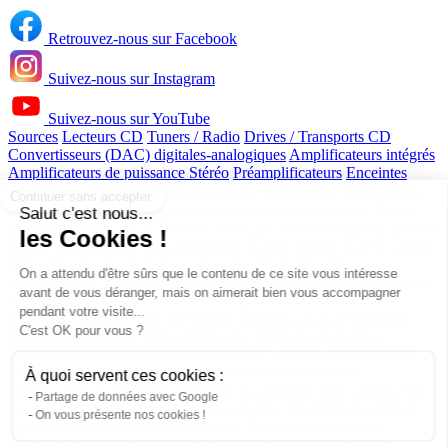
Retrouvez-nous sur Facebook
Suivez-nous sur Instagram
Suivez-nous sur YouTube
Sources
Lecteurs CD
Tuners / Radio
Drives / Transports CD
Convertisseurs (DAC) digitales-analogiques
Amplificateurs intégrés
Continuer sans accepter
Amplificateurs de puissance Stéréo
Préamplificateurs
Enceintes
Enceintes colonnes
Caissons de basses / Subwoofer
Home-cinéma
Préamplificateurs processeurs
Amplificateurs multicanaux home-
Salut c'est nous...
cinéma
Lecteurs DVD, Blu-ray, UHD 4K
Projecteurs home-cinéma
les Cookies !
Ecrans de projection
Télécommandes
Câbles
Câbles HDMI
Câbles
d'enceintes
Accessoires
Casques et Baladeurs
Meubles
On a attendu d'être sûrs que le contenu de ce site vous intéresse
Ensembles 5.1
Écouteurs intra-auriculaires
Casques avec réducteur
avant de vous déranger, mais on aimerait bien vous accompagner
de bruit
Casques Hifi sans fils
Meubles audio-vidéo
Supports
pendant votre visite...
plafonds et muraux pour projecteurs
Barrettes secteur multiprises
C'est OK pour vous ?
Pieds de découplage
Démagnétiseurs / Générateurs d'ondes /
Résonateurs
Amplificateurs Multicanaux
Lecteurs de musique en
réseau / Radio Internet
Attaches murales pour enceintes
À quoi servent ces cookies :
Amplis casques
Enceintes Centrales
Accessoires pour casques hifi
Partage de données avec Google
Enceintes Surround
Enceintes Encastrables
Enceintes d'extérieur
On vous présente nos cookies !
Câbles caisson de basses / subwoofer
Câbles platines vinyle
Enceintes Actives
Plateaux de découplage
Amplificateurs de