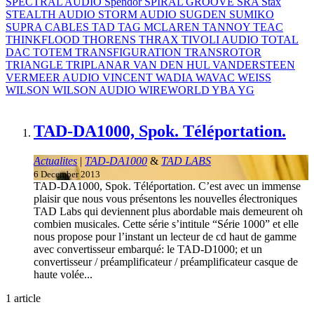
SPECTRAL AUDIO
Spendor
SPIRAL GROOVE
SRA
Stax
STEALTH AUDIO
STORM AUDIO
SUGDEN
SUMIKO
SUPRA CABLES
TAD
TAG MCLAREN
TANNOY
TEAC
THINKFLOOD
THORENS
THRAX
TIVOLI AUDIO
TOTAL
DAC
TOTEM
TRANSFIGURATION
TRANSROTOR
TRIANGLE
TRIPLANAR
VAN DEN HUL
VANDERSTEEN
VERMEER AUDIO
VINCENT
WADIA
WAVAC
WEISS
WILSON
WILSON AUDIO
WIREWORLD
YBA
YG
TAD-DA1000, Spok. Téléportation.
Actualites
|
TAD-DA1000
&
TAD LABS
6 December 2013
TAD-DA1000, Spok. Téléportation. C’est avec un immense
plaisir que nous vous présentons les nouvelles électroniques
TAD Labs qui deviennent plus abordable mais demeurent oh
combien musicales. Cette série s’intitule “Série 1000” et elle
nous propose pour l’instant un lecteur de cd haut de gamme
avec convertisseur embarqué: le TAD-D1000; et un
convertisseur / préamplificateur / préamplificateur casque de
haute volée...
1 article