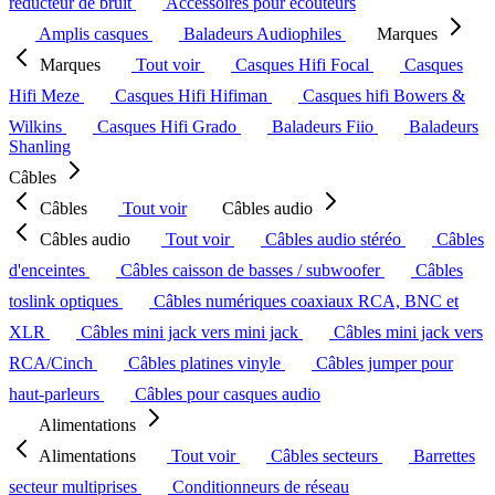
réducteur de bruit
Accessoires pour écouteurs
Amplis casques
Baladeurs Audiophiles
Marques
Marques
Tout voir
Casques Hifi Focal
Casques
Hifi Meze
Casques Hifi Hifiman
Casques hifi Bowers &
Wilkins
Casques Hifi Grado
Baladeurs Fiio
Baladeurs
Shanling
Câbles
Câbles
Tout voir
Câbles audio
Câbles audio
Tout voir
Câbles audio stéréo
Câbles
d'enceintes
Câbles caisson de basses / subwoofer
Câbles
toslink optiques
Câbles numériques coaxiaux RCA, BNC et
XLR
Câbles mini jack vers mini jack
Câbles mini jack vers
RCA/Cinch
Câbles platines vinyle
Câbles jumper pour
haut-parleurs
Câbles pour casques audio
Alimentations
Alimentations
Tout voir
Câbles secteurs
Barrettes
secteur multiprises
Conditionneurs de réseau