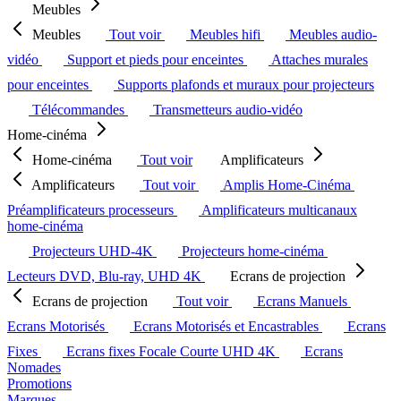
Meubles
Meubles
Tout voir
Meubles hifi
Meubles audio-
vidéo
Support et pieds pour enceintes
Attaches murales
pour enceintes
Supports plafonds et muraux pour projecteurs
Télécommandes
Transmetteurs audio-vidéo
Home-cinéma
Home-cinéma
Tout voir
Amplificateurs
Amplificateurs
Tout voir
Amplis Home-Cinéma
Préamplificateurs processeurs
Amplificateurs multicanaux
home-cinéma
Projecteurs UHD-4K
Projecteurs home-cinéma
Lecteurs DVD, Blu-ray, UHD 4K
Ecrans de projection
Ecrans de projection
Tout voir
Ecrans Manuels
Ecrans Motorisés
Ecrans Motorisés et Encastrables
Ecrans
Fixes
Ecrans fixes Focale Courte UHD 4K
Ecrans
Nomades
Promotions
Marques