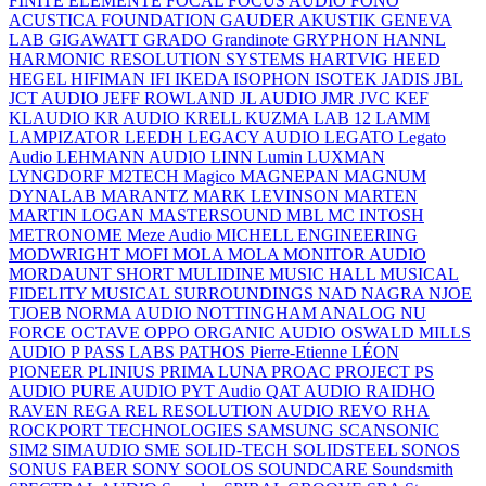
FINITE ELEMENTE
FOCAL
FOCUS AUDIO
FONO
ACUSTICA
FOUNDATION
GAUDER AKUSTIK
GENEVA
LAB
GIGAWATT
GRADO
Grandinote
GRYPHON
HANNL
HARMONIC RESOLUTION SYSTEMS
HARTVIG
HEED
HEGEL
HIFIMAN
IFI
IKEDA
ISOPHON
ISOTEK
JADIS
JBL
JCT AUDIO
JEFF ROWLAND
JL AUDIO
JMR
JVC
KEF
KLAUDIO
KR AUDIO
KRELL
KUZMA
LAB 12
LAMM
LAMPIZATOR
LEEDH
LEGACY AUDIO
LEGATO
Legato
Audio
LEHMANN AUDIO
LINN
Lumin
LUXMAN
LYNGDORF
M2TECH
Magico
MAGNEPAN
MAGNUM
DYNALAB
MARANTZ
MARK LEVINSON
MARTEN
MARTIN LOGAN
MASTERSOUND
MBL
MC INTOSH
METRONOME
Meze Audio
MICHELL ENGINEERING
MODWRIGHT
MOFI
MOLA MOLA
MONITOR AUDIO
MORDAUNT SHORT
MULIDINE
MUSIC HALL
MUSICAL
FIDELITY
MUSICAL SURROUNDINGS
NAD
NAGRA
NJOE
TJOEB
NORMA AUDIO
NOTTINGHAM ANALOG
NU
FORCE
OCTAVE
OPPO
ORGANIC AUDIO
OSWALD MILLS
AUDIO
P
PASS LABS
PATHOS
Pierre-Etienne LÉON
PIONEER
PLINIUS
PRIMA LUNA
PROAC
PROJECT
PS
AUDIO
PURE AUDIO
PYT Audio
QAT AUDIO
RAIDHO
RAVEN
REGA
REL
RESOLUTION AUDIO
REVO
RHA
ROCKPORT TECHNOLOGIES
SAMSUNG
SCANSONIC
SIM2
SIMAUDIO
SME
SOLID-TECH
SOLIDSTEEL
SONOS
SONUS FABER
SONY
SOOLOS
SOUNDCARE
Soundsmith