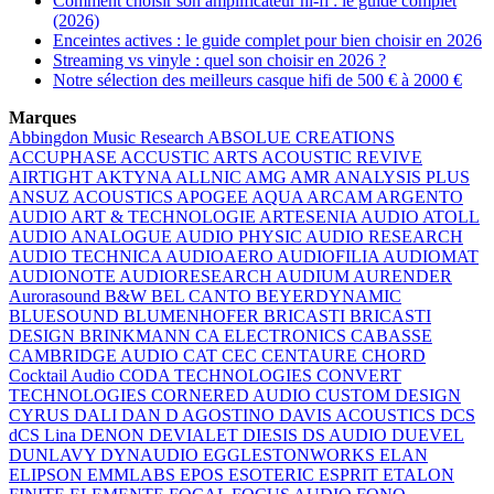
Comment choisir son amplificateur hi-fi : le guide complet
(2026)
Enceintes actives : le guide complet pour bien choisir en 2026
Streaming vs vinyle : quel son choisir en 2026 ?
Notre sélection des meilleurs casque hifi de 500 € à 2000 €
Marques
Abbingdon Music Research
ABSOLUE CREATIONS
ACCUPHASE
ACCUSTIC ARTS
ACOUSTIC REVIVE
AIRTIGHT
AKTYNA
ALLNIC
AMG
AMR
ANALYSIS PLUS
ANSUZ ACOUSTICS
APOGEE
AQUA
ARCAM
ARGENTO
AUDIO
ART & TECHNOLOGIE
ARTESENIA AUDIO
ATOLL
AUDIO ANALOGUE
AUDIO PHYSIC
AUDIO RESEARCH
AUDIO TECHNICA
AUDIOAERO
AUDIOFILIA
AUDIOMAT
AUDIONOTE
AUDIORESEARCH
AUDIUM
AURENDER
Aurorasound
B&W
BEL CANTO
BEYERDYNAMIC
BLUESOUND
BLUMENHOFER
BRICASTI
BRICASTI
DESIGN
BRINKMANN
CA ELECTRONICS
CABASSE
CAMBRIDGE AUDIO
CAT
CEC
CENTAURE
CHORD
Cocktail Audio
CODA TECHNOLOGIES
CONVERT
TECHNOLOGIES
CORNERED AUDIO
CUSTOM DESIGN
CYRUS
DALI
DAN D AGOSTINO
DAVIS ACOUSTICS
DCS
dCS Lina
DENON
DEVIALET
DIESIS
DS AUDIO
DUEVEL
DUNLAVY
DYNAUDIO
EGGLESTONWORKS
ELAN
ELIPSON
EMMLABS
EPOS
ESOTERIC
ESPRIT
ETALON