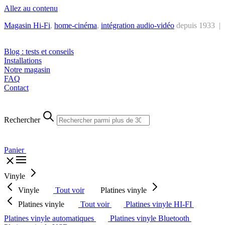
Allez au contenu
Magasin Hi-Fi
,
home-cinéma
,
intégra
tion audio-vidéo
depuis 1933 |
Tél. : +32 2 538 44 51 (mar-sam, 10h-12h30 et 14h-18h30)
Blog : tests et conseils
Installations
Notre magasin
FAQ
Contact
Rechercher
Panier
Vinyle
Vinyle
Tout voir
Platines vinyle
Platines vinyle
Tout voir
Platines vinyle HI-FI
Platines vinyle automatiques
Platines vinyle Bluetooth