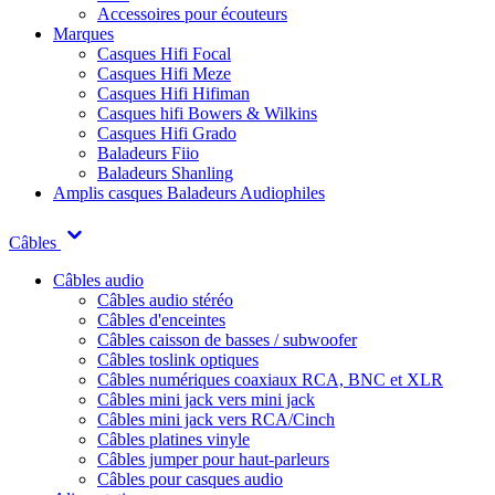
Accessoires pour écouteurs
Marques
Casques Hifi Focal
Casques Hifi Meze
Casques Hifi Hifiman
Casques hifi Bowers & Wilkins
Casques Hifi Grado
Baladeurs Fiio
Baladeurs Shanling
Amplis casques
Baladeurs Audiophiles
Câbles
Câbles audio
Câbles audio stéréo
Câbles d'enceintes
Câbles caisson de basses / subwoofer
Câbles toslink optiques
Câbles numériques coaxiaux RCA, BNC et XLR
Câbles mini jack vers mini jack
Câbles mini jack vers RCA/Cinch
Câbles platines vinyle
Câbles jumper pour haut-parleurs
Câbles pour casques audio