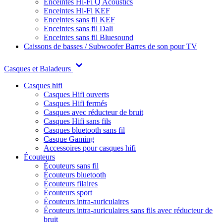
Enceintes Hi-Fi Q Acoustics
Enceintes Hi-Fi KEF
Enceintes sans fil KEF
Enceintes sans fil Dali
Enceintes sans fil Bluesound
Caissons de basses / Subwoofer
Barres de son pour TV
Casques et Baladeurs
Casques hifi
Casques Hifi ouverts
Casques Hifi fermés
Casques avec réducteur de bruit
Casques Hifi sans fils
Casques bluetooth sans fil
Casque Gaming
Accessoires pour casques hifi
Écouteurs
Écouteurs sans fil
Écouteurs bluetooth
Écouteurs filaires
Écouteurs sport
Écouteurs intra-auriculaires
Écouteurs intra-auriculaires sans fils avec réducteur de
bruit