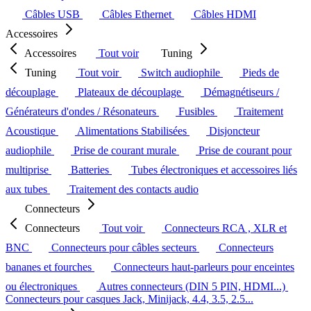
Câbles USB
Câbles Ethernet
Câbles HDMI
Accessoires
Accessoires
Tout voir
Tuning
Tuning
Tout voir
Switch audiophile
Pieds de
découplage
Plateaux de découplage
Démagnétiseurs /
Générateurs d'ondes / Résonateurs
Fusibles
Traitement
Acoustique
Alimentations Stabilisées
Disjoncteur
audiophile
Prise de courant murale
Prise de courant pour
multiprise
Batteries
Tubes électroniques et accessoires liés
aux tubes
Traitement des contacts audio
Connecteurs
Connecteurs
Tout voir
Connecteurs RCA , XLR et
BNC
Connecteurs pour câbles secteurs
Connecteurs
bananes et fourches
Connecteurs haut-parleurs pour enceintes
ou électroniques
Autres connecteurs (DIN 5 PIN, HDMI...)
Connecteurs pour casques Jack, Minijack, 4.4, 3.5, 2.5...