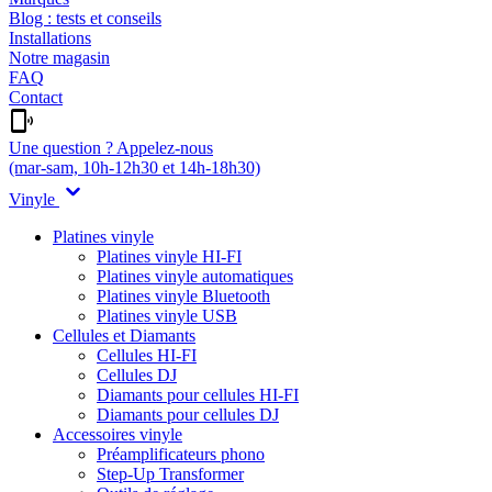
Blog : tests et conseils
Installations
Notre magasin
FAQ
Contact
Une question ? Appelez-nous
(mar-sam, 10h-12h30 et 14h-18h30)
Vinyle
Platines vinyle
Platines vinyle HI-FI
Platines vinyle automatiques
Platines vinyle Bluetooth
Platines vinyle USB
Cellules et Diamants
Cellules HI-FI
Cellules DJ
Diamants pour cellules HI-FI
Diamants pour cellules DJ
Accessoires vinyle
Préamplificateurs phono
Step-Up Transformer