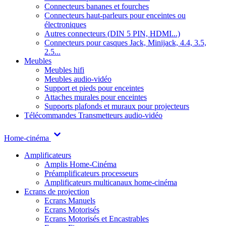
Connecteurs bananes et fourches
Connecteurs haut-parleurs pour enceintes ou
électroniques
Autres connecteurs (DIN 5 PIN, HDMI...)
Connecteurs pour casques Jack, Minijack, 4.4, 3.5,
2.5...
Meubles
Meubles hifi
Meubles audio-vidéo
Support et pieds pour enceintes
Attaches murales pour enceintes
Supports plafonds et muraux pour projecteurs
Télécommandes
Transmetteurs audio-vidéo
Home-cinéma
Amplificateurs
Amplis Home-Cinéma
Préamplificateurs processeurs
Amplificateurs multicanaux home-cinéma
Ecrans de projection
Ecrans Manuels
Ecrans Motorisés
Ecrans Motorisés et Encastrables