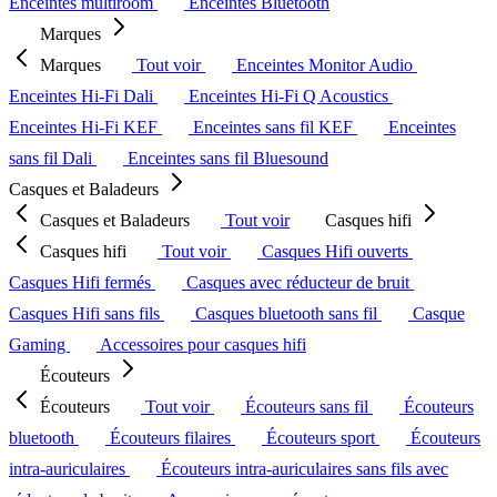
Enceintes multiroom
Enceintes Bluetooth
Marques
Marques
Tout voir
Enceintes Monitor Audio
Enceintes Hi-Fi Dali
Enceintes Hi-Fi Q Acoustics
Enceintes Hi-Fi KEF
Enceintes sans fil KEF
Enceintes
sans fil Dali
Enceintes sans fil Bluesound
Casques et Baladeurs
Casques et Baladeurs
Tout voir
Casques hifi
Casques hifi
Tout voir
Casques Hifi ouverts
Casques Hifi fermés
Casques avec réducteur de bruit
Casques Hifi sans fils
Casques bluetooth sans fil
Casque
Gaming
Accessoires pour casques hifi
Écouteurs
Écouteurs
Tout voir
Écouteurs sans fil
Écouteurs
bluetooth
Écouteurs filaires
Écouteurs sport
Écouteurs
intra-auriculaires
Écouteurs intra-auriculaires sans fils avec