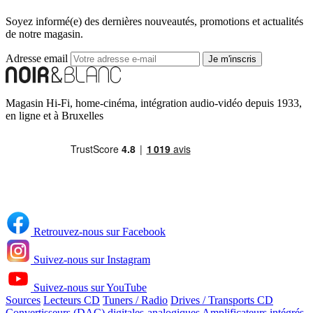
Soyez informé(e) des dernières nouveautés, promotions et actualités
de notre magasin.
Adresse email
Je m'inscris
Magasin Hi-Fi, home-cinéma, intégration audio-vidéo depuis 1933,
en ligne et à Bruxelles
Retrouvez-nous sur Facebook
Suivez-nous sur Instagram
Suivez-nous sur YouTube
Sources
Lecteurs CD
Tuners / Radio
Drives / Transports CD
Convertisseurs (DAC) digitales-analogiques
Amplificateurs intégrés