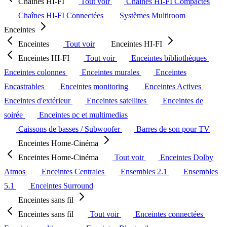
Chaînes HI-FI
Tout voir
Chaînes HI-FI Compactes
Chaînes HI-FI Connectées
Systèmes Multiroom
Enceintes
Enceintes
Tout voir
Enceintes HI-FI
Enceintes HI-FI
Tout voir
Enceintes bibliothèques
Enceintes colonnes
Enceintes murales
Enceintes
Encastrables
Enceintes monitoring
Enceintes Actives
Enceintes d'extérieur
Enceintes satellites
Enceintes de
soirée
Enceintes pc et multimedias
Caissons de basses / Subwoofer
Barres de son pour TV
Enceintes Home-Cinéma
Enceintes Home-Cinéma
Tout voir
Enceintes Dolby
Atmos
Enceintes Centrales
Ensembles 2.1
Ensembles
5.1
Enceintes Surround
Enceintes sans fil
Enceintes sans fil
Tout voir
Enceintes connectées