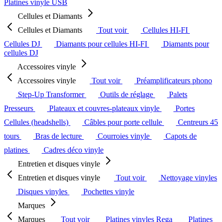
Platines vinyle USB
Cellules et Diamants
Cellules et Diamants
Tout voir
Cellules HI-FI
Cellules DJ
Diamants pour cellules HI-FI
Diamants pour
cellules DJ
Accessoires vinyle
Accessoires vinyle
Tout voir
Préamplificateurs phono
Step-Up Transformer
Outils de réglage
Palets
Presseurs
Plateaux et couvres-plateaux vinyle
Portes
Cellules (headshells)
Câbles pour porte cellule
Centreurs 45
tours
Bras de lecture
Courroies vinyle
Capots de
platines
Cadres déco vinyle
Entretien et disques vinyle
Entretien et disques vinyle
Tout voir
Nettoyage vinyles
Disques vinyles
Pochettes vinyle
Marques
Marques
Tout voir
Platines vinyles Rega
Platines