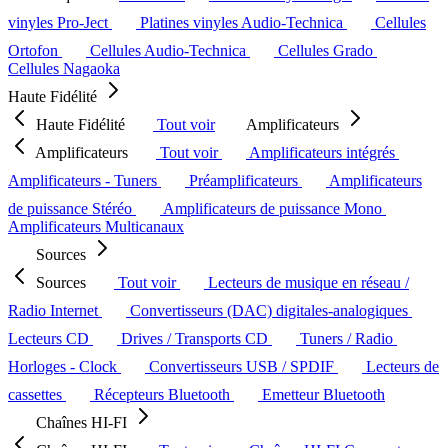
vinyles Pro-Ject
Platines vinyles Audio-Technica
Cellules
Ortofon
Cellules Audio-Technica
Cellules Grado
Cellules Nagaoka
Haute Fidélité
Haute Fidélité
Tout voir
Amplificateurs
Amplificateurs
Tout voir
Amplificateurs intégrés
Amplificateurs - Tuners
Préamplificateurs
Amplificateurs
de puissance Stéréo
Amplificateurs de puissance Mono
Amplificateurs Multicanaux
Sources
Sources
Tout voir
Lecteurs de musique en réseau /
Radio Internet
Convertisseurs (DAC) digitales-analogiques
Lecteurs CD
Drives / Transports CD
Tuners / Radio
Horloges - Clock
Convertisseurs USB / SPDIF
Lecteurs de
cassettes
Récepteurs Bluetooth
Emetteur Bluetooth
Chaînes HI-FI