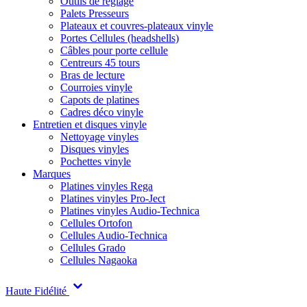
Outils de réglage
Palets Presseurs
Plateaux et couvres-plateaux vinyle
Portes Cellules (headshells)
Câbles pour porte cellule
Centreurs 45 tours
Bras de lecture
Courroies vinyle
Capots de platines
Cadres déco vinyle
Entretien et disques vinyle
Nettoyage vinyles
Disques vinyles
Pochettes vinyle
Marques
Platines vinyles Rega
Platines vinyles Pro-Ject
Platines vinyles Audio-Technica
Cellules Ortofon
Cellules Audio-Technica
Cellules Grado
Cellules Nagaoka
Haute Fidélité