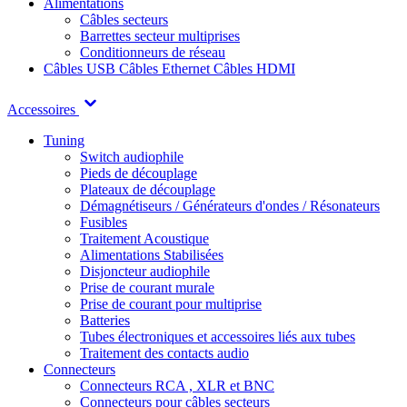
Alimentations
Câbles secteurs
Barrettes secteur multiprises
Conditionneurs de réseau
Câbles USB
Câbles Ethernet
Câbles HDMI
Accessoires
Tuning
Switch audiophile
Pieds de découplage
Plateaux de découplage
Démagnétiseurs / Générateurs d'ondes / Résonateurs
Fusibles
Traitement Acoustique
Alimentations Stabilisées
Disjoncteur audiophile
Prise de courant murale
Prise de courant pour multiprise
Batteries
Tubes électroniques et accessoires liés aux tubes
Traitement des contacts audio
Connecteurs
Connecteurs RCA , XLR et BNC
Connecteurs pour câbles secteurs