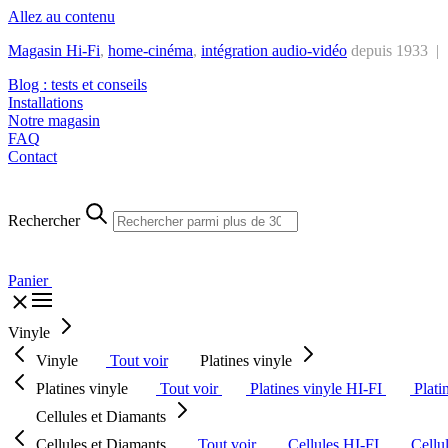
Allez au contenu
Magasin Hi-Fi
,
home-cinéma
,
intégra
tion audio-vidéo
depuis 1933 |
Blog : tests et conseils
Installations
Notre magasin
FAQ
Contact
Rechercher
Panier
Vinyle
Vinyle
Tout voir
Platines vinyle
Platines vinyle
Tout voir
Platines vinyle HI-FI
Plati
Cellules et Diamants
Cellules et Diamants
Tout voir
Cellules HI-FI
Cellu