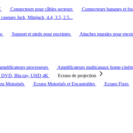
C
Connecteurs pour câbles secteurs
Connecteurs bananes et fo
casques Jack, Minijack, 4.4, 3.5, 2.5...
éo
Support et pieds pour enceintes
Attaches murales pour ence
amplificateurs processeurs
Amplificateurs multicanaux home-ciné
s DVD, Blu-ray, UHD 4K
Ecrans de projection
ans Motorisés
Ecrans Motorisés et Encastrables
Ecrans Fixes