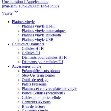
Une question ? Appelez-nous
(mar-sam, 10h-12h30 et 14h-18h30)
Vinyle
Platines vinyle
Platines vinyle HI-FI
Platines vinyle automatiques
Platines vinyle Bluetooth
Platines vinyle USB
Cellules et Diamants
Cellules HI-FI
Cellules DJ
Diamants pour cellules HI-FI
Diamants pour cellules DJ
Accessoires vinyle
Préamplificateurs phono
Step-Up Transformer
Outils de réglage
Palets Presseurs
Plateaux et couvres-plateaux vinyle
Portes Cellules (headshells)
Câbles pour porte cellule
Centreurs 45 tours
Bras de lecture
Courroies vinyle