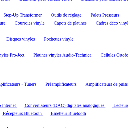
Step-Up Transformer
Outils de réglage
Palets Presseurs
ture
Courroies vinyle
Capots de platines
Cadres déco viny
Disques vinyles
Pochettes vinyle
inyles Pro-Ject
Platines vinyles Audio-Technica
Cellules Ortof
lificateurs - Tuners
Préamplificateurs
Amplificateurs de puis
o Internet
Convertisseurs (DAC) digitales-analogiques
Lecteu
Récepteurs Bluetooth
Emetteur Bluetooth