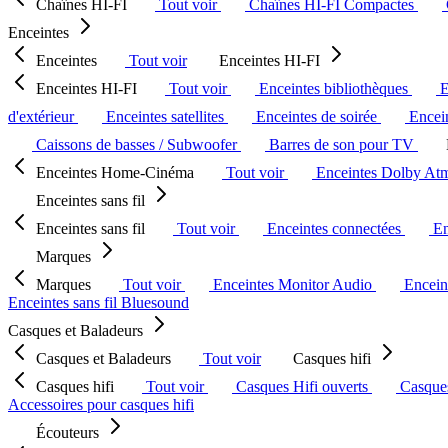
Chaînes HI-FI
Tout voir
Chaînes HI-FI Compactes
Enceintes
Enceintes
Tout voir
Enceintes HI-FI
Enceintes HI-FI
Tout voir
Enceintes bibliothèques
E
d'extérieur
Enceintes satellites
Enceintes de soirée
Encein
Caissons de basses / Subwoofer
Barres de son pour TV
Enceintes Home-Cinéma
Tout voir
Enceintes Dolby At
Enceintes sans fil
Enceintes sans fil
Tout voir
Enceintes connectées
En
Marques
Marques
Tout voir
Enceintes Monitor Audio
Encein
Enceintes sans fil Bluesound
Casques et Baladeurs
Casques et Baladeurs
Tout voir
Casques hifi
Casques hifi
Tout voir
Casques Hifi ouverts
Casque
Accessoires pour casques hifi
Écouteurs