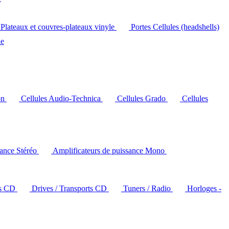
Plateaux et couvres-plateaux vinyle
Portes Cellules (headshells)
le
on
Cellules Audio-Technica
Cellules Grado
Cellules
sance Stéréo
Amplificateurs de puissance Mono
rs CD
Drives / Transports CD
Tuners / Radio
Horloges -