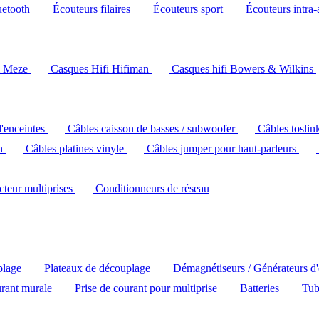
uetooth
Écouteurs filaires
Écouteurs sport
Écouteurs intra-
i Meze
Casques Hifi Hifiman
Casques hifi Bowers & Wilkins
d'enceintes
Câbles caisson de basses / subwoofer
Câbles toslin
ch
Câbles platines vinyle
Câbles jumper pour haut-parleurs
ecteur multiprises
Conditionneurs de réseau
plage
Plateaux de découplage
Démagnétiseurs / Générateurs d
urant murale
Prise de courant pour multiprise
Batteries
Tub