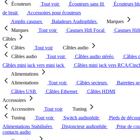
Écouteurs
Tout voir
Écouteurs sans fil
Écouteurs bl
de bruit
Accessoires pour écouteurs
Amplis casques
Baladeurs Audiophiles
Marques
Marques
Tout voir
Casques Hifi Focal
Casques Hif
Câbles
Câbles
Tout voir
Câbles audio
Câbles audio
Tout voir
Câbles audio stéréo
Câbles 
Câbles mini jack vers mini jack
Câbles mini jack vers RCA/Cin
Alimentations
Alimentations
Tout voir
Câbles secteurs
Barrettes s
Câbles USB
Câbles Ethernet
Câbles HDMI
Accessoires
Accessoires
Tout voir
Tuning
Tuning
Tout voir
Switch audiophile
Pieds de décou
Alimentations Stabilisées
Disjoncteur audiophile
Prise de co
contacts audio