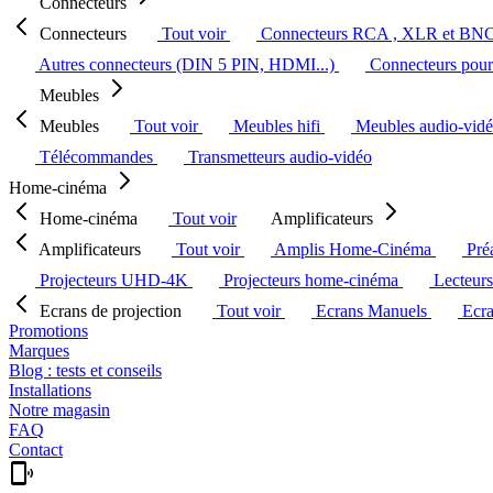
Connecteurs
Connecteurs
Tout voir
Connecteurs RCA , XLR et BN
Autres connecteurs (DIN 5 PIN, HDMI...)
Connecteurs pour 
Meubles
Meubles
Tout voir
Meubles hifi
Meubles audio-vid
Télécommandes
Transmetteurs audio-vidéo
Home-cinéma
Home-cinéma
Tout voir
Amplificateurs
Amplificateurs
Tout voir
Amplis Home-Cinéma
Pré
Projecteurs UHD-4K
Projecteurs home-cinéma
Lecteur
Ecrans de projection
Tout voir
Ecrans Manuels
Ecr
Promotions
Marques
Blog : tests et conseils
Installations
Notre magasin
FAQ
Contact