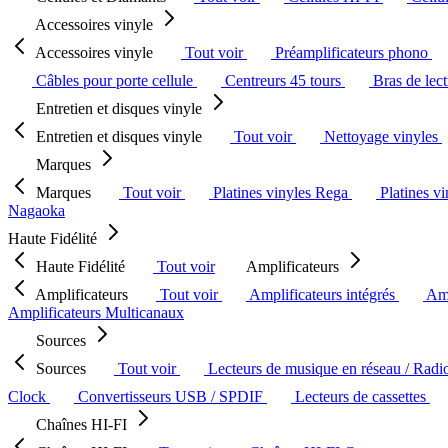
Accessoires vinyle
Accessoires vinyle
Tout voir
Préamplificateurs phono
Câbles pour porte cellule
Centreurs 45 tours
Bras de lec
Entretien et disques vinyle
Entretien et disques vinyle
Tout voir
Nettoyage vinyles
Marques
Marques
Tout voir
Platines vinyles Rega
Platines v
Nagaoka
Haute Fidélité
Haute Fidélité
Tout voir
Amplificateurs
Amplificateurs
Tout voir
Amplificateurs intégrés
Amp
Amplificateurs Multicanaux
Sources
Sources
Tout voir
Lecteurs de musique en réseau / Radi
Clock
Convertisseurs USB / SPDIF
Lecteurs de cassettes
Chaînes HI-FI