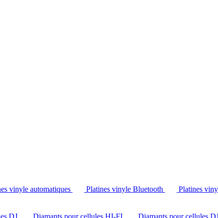
Tél. : +32 2 538 44 51 (mar-sam, 10h-12h30 et 14h-18h30)
nes vinyle automatiques
Platines vinyle Bluetooth
Platines vin
les DJ
Diamants pour cellules HI-FI
Diamants pour cellules D