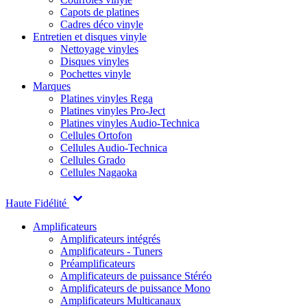
Capots de platines
Cadres déco vinyle
Entretien et disques vinyle
Nettoyage vinyles
Disques vinyles
Pochettes vinyle
Marques
Platines vinyles Rega
Platines vinyles Pro-Ject
Platines vinyles Audio-Technica
Cellules Ortofon
Cellules Audio-Technica
Cellules Grado
Cellules Nagaoka
Haute Fidélité
Amplificateurs
Amplificateurs intégrés
Amplificateurs - Tuners
Préamplificateurs
Amplificateurs de puissance Stéréo
Amplificateurs de puissance Mono
Amplificateurs Multicanaux