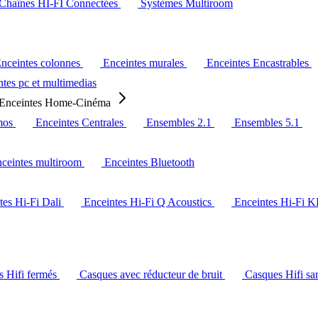
Chaînes HI-FI Connectées
Systèmes Multiroom
nceintes colonnes
Enceintes murales
Enceintes Encastrables
tes pc et multimedias
Enceintes Home-Cinéma
mos
Enceintes Centrales
Ensembles 2.1
Ensembles 5.1
ceintes multiroom
Enceintes Bluetooth
tes Hi-Fi Dali
Enceintes Hi-Fi Q Acoustics
Enceintes Hi-Fi 
s Hifi fermés
Casques avec réducteur de bruit
Casques Hifi san