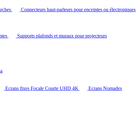
urches
Connecteurs haut-parleurs pour enceintes ou électroniques
intes
Supports plafonds et muraux pour projecteurs
ma
Ecrans fixes Focale Courte UHD 4K
Ecrans Nomades