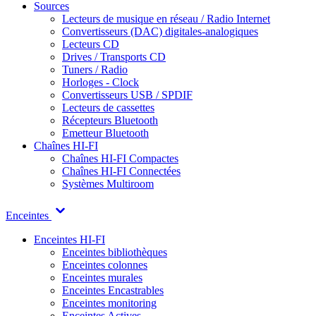
Sources
Lecteurs de musique en réseau / Radio Internet
Convertisseurs (DAC) digitales-analogiques
Lecteurs CD
Drives / Transports CD
Tuners / Radio
Horloges - Clock
Convertisseurs USB / SPDIF
Lecteurs de cassettes
Récepteurs Bluetooth
Emetteur Bluetooth
Chaînes HI-FI
Chaînes HI-FI Compactes
Chaînes HI-FI Connectées
Systèmes Multiroom
Enceintes
Enceintes HI-FI
Enceintes bibliothèques
Enceintes colonnes
Enceintes murales
Enceintes Encastrables
Enceintes monitoring
Enceintes Actives