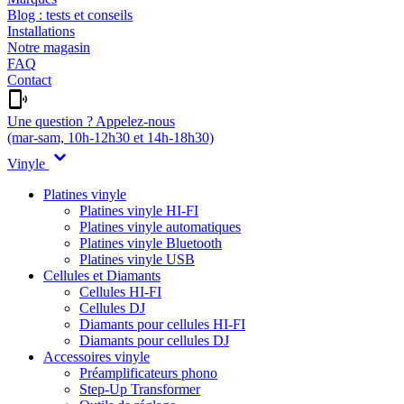
Blog : tests et conseils
Installations
Notre magasin
FAQ
Contact
Une question ? Appelez-nous
(mar-sam, 10h-12h30 et 14h-18h30)
Vinyle
Platines vinyle
Platines vinyle HI-FI
Platines vinyle automatiques
Platines vinyle Bluetooth
Platines vinyle USB
Cellules et Diamants
Cellules HI-FI
Cellules DJ
Diamants pour cellules HI-FI
Diamants pour cellules DJ
Accessoires vinyle
Préamplificateurs phono
Step-Up Transformer