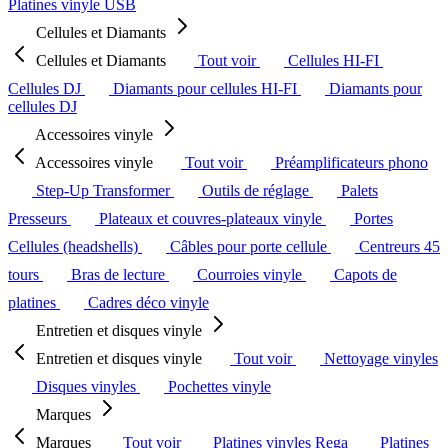
Platines vinyle USB
Cellules et Diamants
Cellules et Diamants
Tout voir
Cellules HI-FI
Cellules DJ
Diamants pour cellules HI-FI
Diamants pour
cellules DJ
Accessoires vinyle
Accessoires vinyle
Tout voir
Préamplificateurs phono
Step-Up Transformer
Outils de réglage
Palets
Presseurs
Plateaux et couvres-plateaux vinyle
Portes
Cellules (headshells)
Câbles pour porte cellule
Centreurs 45
tours
Bras de lecture
Courroies vinyle
Capots de
platines
Cadres déco vinyle
Entretien et disques vinyle
Entretien et disques vinyle
Tout voir
Nettoyage vinyles
Disques vinyles
Pochettes vinyle
Marques
Marques
Tout voir
Platines vinyles Rega
Platines