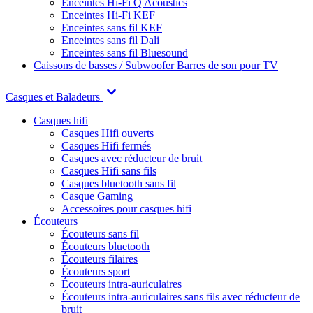
Enceintes Hi-Fi Q Acoustics
Enceintes Hi-Fi KEF
Enceintes sans fil KEF
Enceintes sans fil Dali
Enceintes sans fil Bluesound
Caissons de basses / Subwoofer
Barres de son pour TV
Casques et Baladeurs
Casques hifi
Casques Hifi ouverts
Casques Hifi fermés
Casques avec réducteur de bruit
Casques Hifi sans fils
Casques bluetooth sans fil
Casque Gaming
Accessoires pour casques hifi
Écouteurs
Écouteurs sans fil
Écouteurs bluetooth
Écouteurs filaires
Écouteurs sport
Écouteurs intra-auriculaires
Écouteurs intra-auriculaires sans fils avec réducteur de
bruit