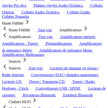
vinyles Pro-Ject
Platines vinyles Audio-Technica
Cellules
Ortofon
Cellules Audio-Technica
Cellules Grado
Cellules Nagaoka
Haute Fidélité
Haute Fidélité
Tout voir
Amplificateurs
Amplificateurs
Tout voir
Amplificateurs intégrés
Amplificateurs - Tuners
Préamplificateurs
Amplificateurs
de puissance Stéréo
Amplificateurs de puissance Mono
Amplificateurs Multicanaux
Sources
Sources
Tout voir
Lecteurs de musique en réseau /
Radio Internet
Convertisseurs (DAC) digitales-analogiques
Lecteurs CD
Drives / Transports CD
Tuners / Radio
Horloges - Clock
Convertisseurs USB / SPDIF
Lecteurs de
cassettes
Récepteurs Bluetooth
Emetteur Bluetooth
Chaînes HI-FI