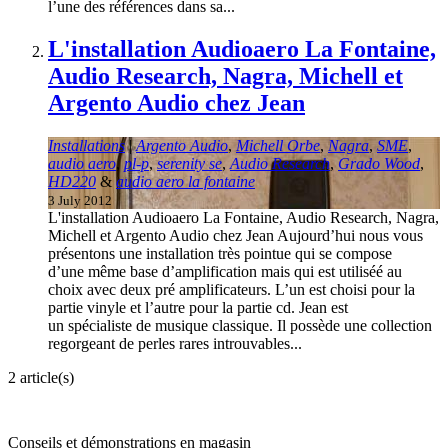
l’une des références dans sa...
L'installation Audioaero La Fontaine,
Audio Research, Nagra, Michell et
Argento Audio chez Jean
Installations
|
Argento Audio
,
Michell Orbe
,
Nagra
,
SME
,
audio aero
,
pl-p
,
serenity se
,
Audio Research
,
Grado Wood
,
HD220
&
audio aero la fontaine
3 July 2012
L'installation Audioaero La Fontaine, Audio Research, Nagra,
Michell et Argento Audio chez Jean Aujourd’hui nous vous
présentons une installation très pointue qui se compose
d’une même base d’amplification mais qui est utiliséé au
choix avec deux pré amplificateurs. L’un est choisi pour la
partie vinyle et l’autre pour la partie cd. Jean est
un spécialiste de musique classique. Il possède une collection
regorgeant de perles rares introuvables...
2 article(s)
Conseils et démonstrations en magasin