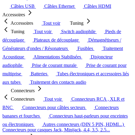
Câbles USB
Câbles Ethernet
Câbles HDMI
Accessoires
Accessoires
Tout voir
Tuning
Tuning
Tout voir
Switch audiophile
Pieds de
découplage
Plateaux de découplage
Démagnétiseurs /
Générateurs d'ondes / Résonateurs
Fusibles
Traitement
Acoustique
Alimentations Stabilisées
Disjoncteur
audiophile
Prise de courant murale
Prise de courant pour
multiprise
Batteries
Tubes électroniques et accessoires liés
aux tubes
Traitement des contacts audio
Connecteurs
Connecteurs
Tout voir
Connecteurs RCA , XLR et
BNC
Connecteurs pour câbles secteurs
Connecteurs
bananes et fourches
Connecteurs haut-parleurs pour enceintes
ou électroniques
Autres connecteurs (DIN 5 PIN, HDMI...)
Connecteurs pour casques Jack, Minijack, 4.4, 3.5, 2.5...