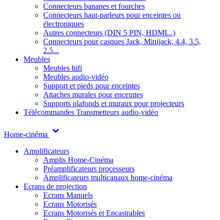
Connecteurs bananes et fourches
Connecteurs haut-parleurs pour enceintes ou
électroniques
Autres connecteurs (DIN 5 PIN, HDMI...)
Connecteurs pour casques Jack, Minijack, 4.4, 3.5,
2.5...
Meubles
Meubles hifi
Meubles audio-vidéo
Support et pieds pour enceintes
Attaches murales pour enceintes
Supports plafonds et muraux pour projecteurs
Télécommandes
Transmetteurs audio-vidéo
Home-cinéma
Amplificateurs
Amplis Home-Cinéma
Préamplificateurs processeurs
Amplificateurs multicanaux home-cinéma
Ecrans de projection
Ecrans Manuels
Ecrans Motorisés
Ecrans Motorisés et Encastrables