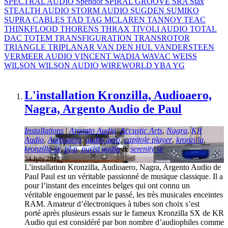
SPECTRAL AUDIO
Spendor
SPIRAL GROOVE
SRA
Stax
STEALTH AUDIO
STORM AUDIO
SUGDEN
SUMIKO
SUPRA CABLES
TAD
TAG MCLAREN
TANNOY
TEAC
THINKFLOOD
THORENS
THRAX
TIVOLI AUDIO
TOTAL
DAC
TOTEM
TRANSFIGURATION
TRANSROTOR
TRIANGLE
TRIPLANAR
VAN DEN HUL
VANDERSTEEN
VERMEER AUDIO
VINCENT
WADIA
WAVAC
WEISS
WILSON
WILSON AUDIO
WIREWORLD
YBA
YG
L'installation Kronzilla, Audioaero,
Nagra, Argento Audio de Paul
Installations
|
Argento Audio
,
Accustic Arts
,
Nagra
,
KR
Audio
,
Audioaero
,
audio aero
,
capitole player
,
kronzilla
,
kronzilla sx
,
pl-p
,
purist audio
&
serenity se
24 July 2012
L'installation Kronzilla, Audioaero, Nagra, Argento Audio de
Paul Paul est un véritable passionné de musique classique. Il a
pour l’instant des enceintes belges qui ont connu un
véritable engouement par le passé, les très musicales enceintes
RAM. Amateur d’électroniques à tubes son choix s’est
porté après plusieurs essais sur le fameux Kronzilla SX de KR
Audio qui est considéré par bon nombre d’audiophiles comme