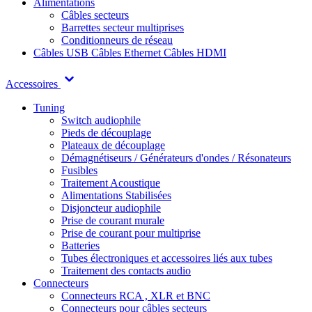
Alimentations
Câbles secteurs
Barrettes secteur multiprises
Conditionneurs de réseau
Câbles USB
Câbles Ethernet
Câbles HDMI
Accessoires
Tuning
Switch audiophile
Pieds de découplage
Plateaux de découplage
Démagnétiseurs / Générateurs d'ondes / Résonateurs
Fusibles
Traitement Acoustique
Alimentations Stabilisées
Disjoncteur audiophile
Prise de courant murale
Prise de courant pour multiprise
Batteries
Tubes électroniques et accessoires liés aux tubes
Traitement des contacts audio
Connecteurs
Connecteurs RCA , XLR et BNC
Connecteurs pour câbles secteurs