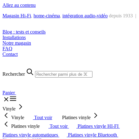
Allez au contenu
Magasin Hi-Fi
,
home-cinéma
,
intégra
tion audio-vidéo
depuis 1933 |
Tél. : +32 2 538 44 51 (mar-sam, 10h-12h30 et 14h-18h30)
Blog : tests et conseils
Installations
Notre magasin
FAQ
Contact
Rechercher
Panier
Vinyle
Vinyle
Tout voir
Platines vinyle
Platines vinyle
Tout voir
Platines vinyle HI-FI
Platines vinyle automatiques
Platines vinyle Bluetooth