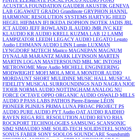
FINITE ELEMENTE
FOCAL
FOCUS AUDIO
FONO
ACUSTICA
FOUNDATION
GAUDER AKUSTIK
GENEVA
LAB
GIGAWATT
GRADO
Grandinote
GRYPHON
HANNL
HARMONIC RESOLUTION SYSTEMS
HARTVIG
HEED
HEGEL
HIFIMAN
IFI
IKEDA
ISOPHON
ISOTEK
JADIS
JBL
JCT AUDIO
JEFF ROWLAND
JL AUDIO
JMR
JVC
KEF
KLAUDIO
KR AUDIO
KRELL
KUZMA
LAB 12
LAMM
LAMPIZATOR
LEEDH
LEGACY AUDIO
LEGATO
Legato
Audio
LEHMANN AUDIO
LINN
Lumin
LUXMAN
LYNGDORF
M2TECH
Magico
MAGNEPAN
MAGNUM
DYNALAB
MARANTZ
MARK LEVINSON
MARTEN
MARTIN LOGAN
MASTERSOUND
MBL
MC INTOSH
METRONOME
Meze Audio
MICHELL ENGINEERING
MODWRIGHT
MOFI
MOLA MOLA
MONITOR AUDIO
MORDAUNT SHORT
MULIDINE
MUSIC HALL
MUSICAL
FIDELITY
MUSICAL SURROUNDINGS
NAD
NAGRA
NJOE
TJOEB
NORMA AUDIO
NOTTINGHAM ANALOG
NU
FORCE
OCTAVE
OPPO
ORGANIC AUDIO
OSWALD MILLS
AUDIO
P
PASS LABS
PATHOS
Pierre-Etienne LÉON
PIONEER
PLINIUS
PRIMA LUNA
PROAC
PROJECT
PS
AUDIO
PURE AUDIO
PYT Audio
QAT AUDIO
RAIDHO
RAVEN
REGA
REL
RESOLUTION AUDIO
REVO
RHA
ROCKPORT TECHNOLOGIES
SAMSUNG
SCANSONIC
SIM2
SIMAUDIO
SME
SOLID-TECH
SOLIDSTEEL
SONOS
SONUS FABER
SONY
SOOLOS
SOUNDCARE
Soundsmith