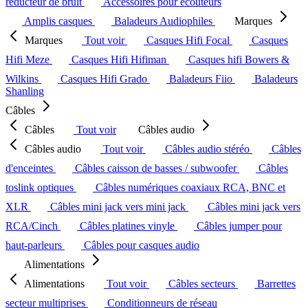
réducteur de bruit
Accessoires pour écouteurs
Amplis casques
Baladeurs Audiophiles
Marques
Marques
Tout voir
Casques Hifi Focal
Casques
Hifi Meze
Casques Hifi Hifiman
Casques hifi Bowers &
Wilkins
Casques Hifi Grado
Baladeurs Fiio
Baladeurs
Shanling
Câbles
Câbles
Tout voir
Câbles audio
Câbles audio
Tout voir
Câbles audio stéréo
Câbles
d'enceintes
Câbles caisson de basses / subwoofer
Câbles
toslink optiques
Câbles numériques coaxiaux RCA, BNC et
XLR
Câbles mini jack vers mini jack
Câbles mini jack vers
RCA/Cinch
Câbles platines vinyle
Câbles jumper pour
haut-parleurs
Câbles pour casques audio
Alimentations
Alimentations
Tout voir
Câbles secteurs
Barrettes
secteur multiprises
Conditionneurs de réseau