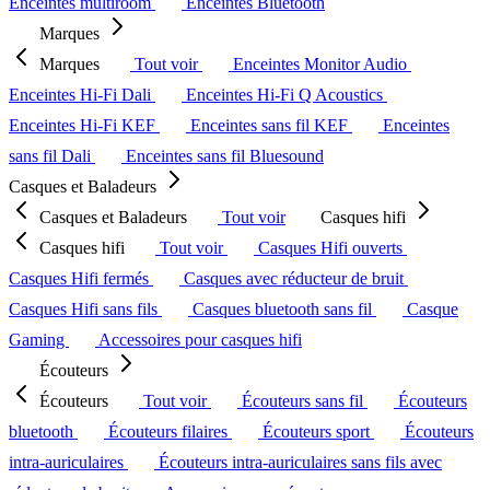
Enceintes multiroom
Enceintes Bluetooth
Marques
Marques
Tout voir
Enceintes Monitor Audio
Enceintes Hi-Fi Dali
Enceintes Hi-Fi Q Acoustics
Enceintes Hi-Fi KEF
Enceintes sans fil KEF
Enceintes
sans fil Dali
Enceintes sans fil Bluesound
Casques et Baladeurs
Casques et Baladeurs
Tout voir
Casques hifi
Casques hifi
Tout voir
Casques Hifi ouverts
Casques Hifi fermés
Casques avec réducteur de bruit
Casques Hifi sans fils
Casques bluetooth sans fil
Casque
Gaming
Accessoires pour casques hifi
Écouteurs
Écouteurs
Tout voir
Écouteurs sans fil
Écouteurs
bluetooth
Écouteurs filaires
Écouteurs sport
Écouteurs
intra-auriculaires
Écouteurs intra-auriculaires sans fils avec