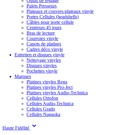
Outils de réglage
Palets Presseurs
Plateaux et couvres-plateaux vinyle
Portes Cellules (headshells)
Câbles pour porte cellule
Centreurs 45 tours
Bras de lecture
Courroies vinyle
Capots de platines
Cadres déco vinyle
Entretien et disques vinyle
Nettoyage vinyles
Disques vinyles
Pochettes vinyle
Marques
Platines vinyles Rega
Platines vinyles Pro-Ject
Platines vinyles Audio-Technica
Cellules Ortofon
Cellules Audio-Technica
Cellules Grado
Cellules Nagaoka
Haute Fidélité