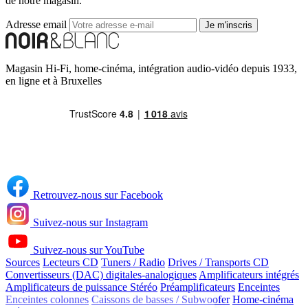
de notre magasin.
Adresse email
Je m'inscris
Magasin Hi-Fi, home-cinéma, intégration audio-vidéo depuis 1933,
en ligne et à Bruxelles
Retrouvez-nous sur Facebook
Suivez-nous sur Instagram
Suivez-nous sur YouTube
Sources
Lecteurs CD
Tuners / Radio
Drives / Transports CD
Convertisseurs (DAC) digitales-analogiques
Amplificateurs intégrés
Continuer sans accepter
Amplificateurs de puissance Stéréo
Préamplificateurs
Enceintes
Enceintes colonnes
Caissons de basses / Subwoofer
Home-cinéma