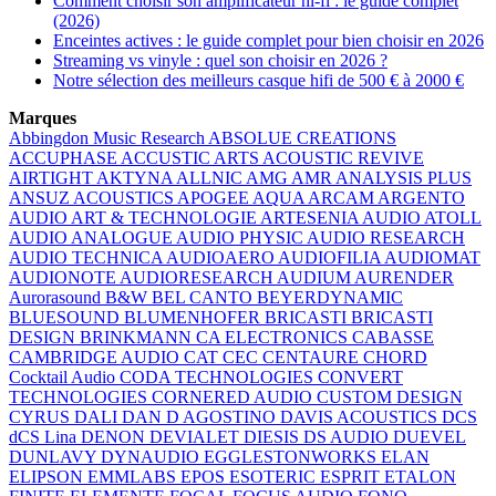
Comment choisir son amplificateur hi-fi : le guide complet
(2026)
Enceintes actives : le guide complet pour bien choisir en 2026
Streaming vs vinyle : quel son choisir en 2026 ?
Notre sélection des meilleurs casque hifi de 500 € à 2000 €
Marques
Abbingdon Music Research
ABSOLUE CREATIONS
ACCUPHASE
ACCUSTIC ARTS
ACOUSTIC REVIVE
AIRTIGHT
AKTYNA
ALLNIC
AMG
AMR
ANALYSIS PLUS
ANSUZ ACOUSTICS
APOGEE
AQUA
ARCAM
ARGENTO
AUDIO
ART & TECHNOLOGIE
ARTESENIA AUDIO
ATOLL
AUDIO ANALOGUE
AUDIO PHYSIC
AUDIO RESEARCH
AUDIO TECHNICA
AUDIOAERO
AUDIOFILIA
AUDIOMAT
AUDIONOTE
AUDIORESEARCH
AUDIUM
AURENDER
Aurorasound
B&W
BEL CANTO
BEYERDYNAMIC
BLUESOUND
BLUMENHOFER
BRICASTI
BRICASTI
DESIGN
BRINKMANN
CA ELECTRONICS
CABASSE
CAMBRIDGE AUDIO
CAT
CEC
CENTAURE
CHORD
Cocktail Audio
CODA TECHNOLOGIES
CONVERT
TECHNOLOGIES
CORNERED AUDIO
CUSTOM DESIGN
CYRUS
DALI
DAN D AGOSTINO
DAVIS ACOUSTICS
DCS
dCS Lina
DENON
DEVIALET
DIESIS
DS AUDIO
DUEVEL
DUNLAVY
DYNAUDIO
EGGLESTONWORKS
ELAN
ELIPSON
EMMLABS
EPOS
ESOTERIC
ESPRIT
ETALON