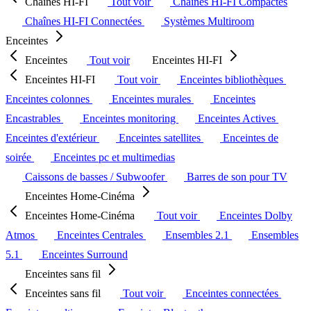
Chaînes HI-FI
Tout voir
Chaînes HI-FI Compactes
Chaînes HI-FI Connectées
Systèmes Multiroom
Enceintes
Enceintes
Tout voir
Enceintes HI-FI
Enceintes HI-FI
Tout voir
Enceintes bibliothèques
Enceintes colonnes
Enceintes murales
Enceintes
Encastrables
Enceintes monitoring
Enceintes Actives
Enceintes d'extérieur
Enceintes satellites
Enceintes de
soirée
Enceintes pc et multimedias
Caissons de basses / Subwoofer
Barres de son pour TV
Enceintes Home-Cinéma
Enceintes Home-Cinéma
Tout voir
Enceintes Dolby
Atmos
Enceintes Centrales
Ensembles 2.1
Ensembles
5.1
Enceintes Surround
Enceintes sans fil
Enceintes sans fil
Tout voir
Enceintes connectées