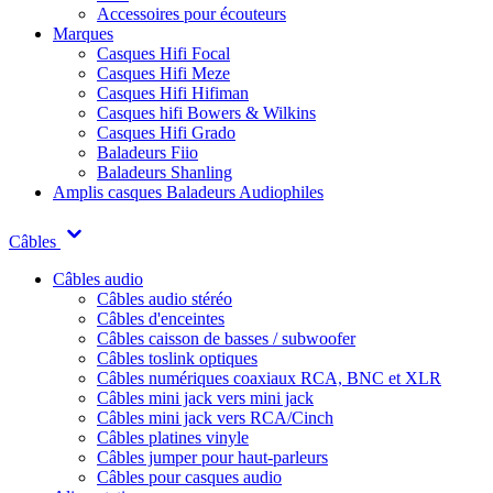
Accessoires pour écouteurs
Marques
Casques Hifi Focal
Casques Hifi Meze
Casques Hifi Hifiman
Casques hifi Bowers & Wilkins
Casques Hifi Grado
Baladeurs Fiio
Baladeurs Shanling
Amplis casques
Baladeurs Audiophiles
Câbles
Câbles audio
Câbles audio stéréo
Câbles d'enceintes
Câbles caisson de basses / subwoofer
Câbles toslink optiques
Câbles numériques coaxiaux RCA, BNC et XLR
Câbles mini jack vers mini jack
Câbles mini jack vers RCA/Cinch
Câbles platines vinyle
Câbles jumper pour haut-parleurs
Câbles pour casques audio