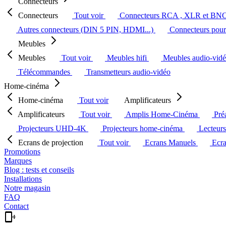
Connecteurs
Connecteurs
Tout voir
Connecteurs RCA , XLR et BN
Autres connecteurs (DIN 5 PIN, HDMI...)
Connecteurs pour 
Meubles
Meubles
Tout voir
Meubles hifi
Meubles audio-vid
Télécommandes
Transmetteurs audio-vidéo
Home-cinéma
Home-cinéma
Tout voir
Amplificateurs
Amplificateurs
Tout voir
Amplis Home-Cinéma
Pré
Projecteurs UHD-4K
Projecteurs home-cinéma
Lecteur
Ecrans de projection
Tout voir
Ecrans Manuels
Ecr
Promotions
Marques
Blog : tests et conseils
Installations
Notre magasin
FAQ
Contact