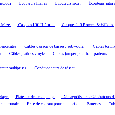
uetooth
Écouteurs filaires
Écouteurs sport
Écouteurs intra-
i Meze
Casques Hifi Hifiman
Casques hifi Bowers & Wilkins
d'enceintes
Câbles caisson de basses / subwoofer
Câbles toslin
ch
Câbles platines vinyle
Câbles jumper pour haut-parleurs
ecteur multiprises
Conditionneurs de réseau
plage
Plateaux de découplage
Démagnétiseurs / Générateurs d
urant murale
Prise de courant pour multiprise
Batteries
Tub