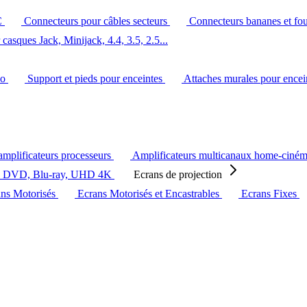
C
Connecteurs pour câbles secteurs
Connecteurs bananes et fo
casques Jack, Minijack, 4.4, 3.5, 2.5...
éo
Support et pieds pour enceintes
Attaches murales pour ence
amplificateurs processeurs
Amplificateurs multicanaux home-ciné
s DVD, Blu-ray, UHD 4K
Ecrans de projection
ans Motorisés
Ecrans Motorisés et Encastrables
Ecrans Fixes