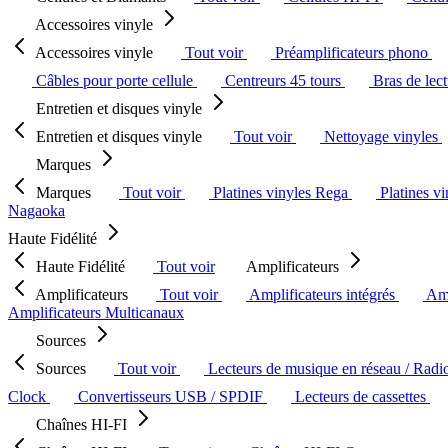
Accessoires vinyle
Accessoires vinyle
Tout voir
Préamplificateurs phono
Câbles pour porte cellule
Centreurs 45 tours
Bras de lec
Entretien et disques vinyle
Entretien et disques vinyle
Tout voir
Nettoyage vinyles
Marques
Marques
Tout voir
Platines vinyles Rega
Platines v
Nagaoka
Haute Fidélité
Haute Fidélité
Tout voir
Amplificateurs
Amplificateurs
Tout voir
Amplificateurs intégrés
Amp
Amplificateurs Multicanaux
Sources
Sources
Tout voir
Lecteurs de musique en réseau / Radi
Clock
Convertisseurs USB / SPDIF
Lecteurs de cassettes
Chaînes HI-FI