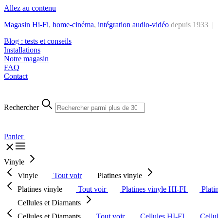
Allez au contenu
Magasin Hi-Fi
,
home-cinéma
,
intégra
tion audio-vidéo
depuis 1933 |
Blog : tests et conseils
Installations
Notre magasin
FAQ
Contact
Rechercher
Panier
Vinyle
Vinyle
Tout voir
Platines vinyle
Platines vinyle
Tout voir
Platines vinyle HI-FI
Plati
Cellules et Diamants
Cellules et Diamants
Tout voir
Cellules HI-FI
Cellu