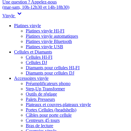
Une question ? Appelez-nous
(mar-sam, 10h-12h30 et 14h-18h30)
Vinyle
Platines vinyle
Platines vinyle HI-FI
Platines vinyle automatiques
Platines vinyle Bluetooth
Platines vinyle USB
Cellules et Diamants
Cellules HI-FI
Cellules DJ
Diamants pour cellules HI-FI
Diamants pour cellules DJ
Accessoires vinyle
Préamplificateurs phono
Step-Up Transformer
Outils de réglage
Palets Presseurs
Plateaux et couvres-plateaux vinyle
Portes Cellules (headshells)
Câbles pour porte cellule
Centreurs 45 tours
Bras de lecture
Courroies vinyle