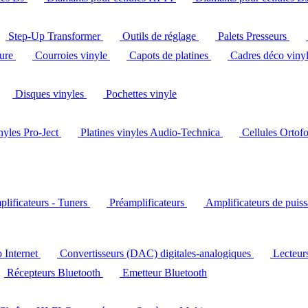
Step-Up Transformer
Outils de réglage
Palets Presseurs
ture
Courroies vinyle
Capots de platines
Cadres déco viny
Disques vinyles
Pochettes vinyle
inyles Pro-Ject
Platines vinyles Audio-Technica
Cellules Ortof
lificateurs - Tuners
Préamplificateurs
Amplificateurs de puis
o Internet
Convertisseurs (DAC) digitales-analogiques
Lecteu
Récepteurs Bluetooth
Emetteur Bluetooth