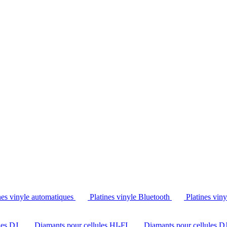
Tél. : +32 2 538 44 51 (mar-sam, 10h-12h30 et 14h-18h30)
nes vinyle automatiques
Platines vinyle Bluetooth
Platines vin
les DJ
Diamants pour cellules HI-FI
Diamants pour cellules D