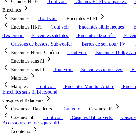
Chaînes HI-FI
Tout voir
Chaînes HI-FI Compactes
Enceintes
Enceintes
Tout voir
Enceintes HI-FI
Enceintes HI-FI
Tout voir
Enceintes bibliothèques
E
d'extérieur
Enceintes satellites
Enceintes de soirée
Encein
Caissons de basses / Subwoofer
Barres de son pour TV
Enceintes Home-Cinéma
Tout voir
Enceintes Dolby At
Enceintes sans fil
Enceintes sans fil
Tout voir
Enceintes connectées
En
Marques
Marques
Tout voir
Enceintes Monitor Audio
Encein
Enceintes sans fil Bluesound
Casques et Baladeurs
Casques et Baladeurs
Tout voir
Casques hifi
Casques hifi
Tout voir
Casques Hifi ouverts
Casque
Accessoires pour casques hifi
Écouteurs