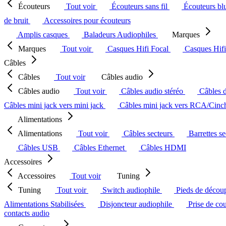
Écouteurs
Tout voir
Écouteurs sans fil
Écouteurs bl
de bruit
Accessoires pour écouteurs
Amplis casques
Baladeurs Audiophiles
Marques
Marques
Tout voir
Casques Hifi Focal
Casques Hif
Câbles
Câbles
Tout voir
Câbles audio
Câbles audio
Tout voir
Câbles audio stéréo
Câbles 
Câbles mini jack vers mini jack
Câbles mini jack vers RCA/Cin
Alimentations
Alimentations
Tout voir
Câbles secteurs
Barrettes s
Câbles USB
Câbles Ethernet
Câbles HDMI
Accessoires
Accessoires
Tout voir
Tuning
Tuning
Tout voir
Switch audiophile
Pieds de décou
Alimentations Stabilisées
Disjoncteur audiophile
Prise de co
contacts audio