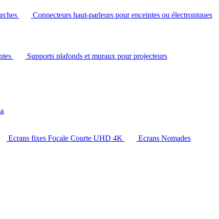
urches
Connecteurs haut-parleurs pour enceintes ou électroniques
intes
Supports plafonds et muraux pour projecteurs
ma
Ecrans fixes Focale Courte UHD 4K
Ecrans Nomades