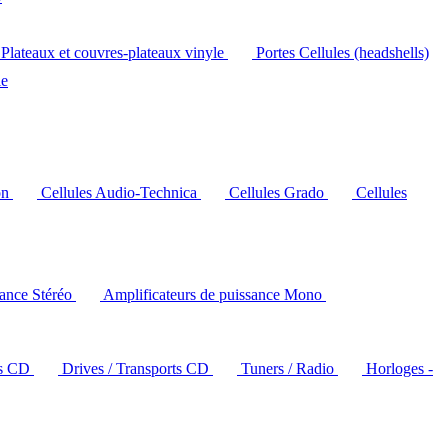
Plateaux et couvres-plateaux vinyle
Portes Cellules (headshells)
le
on
Cellules Audio-Technica
Cellules Grado
Cellules
sance Stéréo
Amplificateurs de puissance Mono
rs CD
Drives / Transports CD
Tuners / Radio
Horloges -