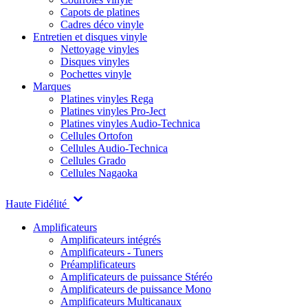
Capots de platines
Cadres déco vinyle
Entretien et disques vinyle
Nettoyage vinyles
Disques vinyles
Pochettes vinyle
Marques
Platines vinyles Rega
Platines vinyles Pro-Ject
Platines vinyles Audio-Technica
Cellules Ortofon
Cellules Audio-Technica
Cellules Grado
Cellules Nagaoka
Haute Fidélité
Amplificateurs
Amplificateurs intégrés
Amplificateurs - Tuners
Préamplificateurs
Amplificateurs de puissance Stéréo
Amplificateurs de puissance Mono
Amplificateurs Multicanaux