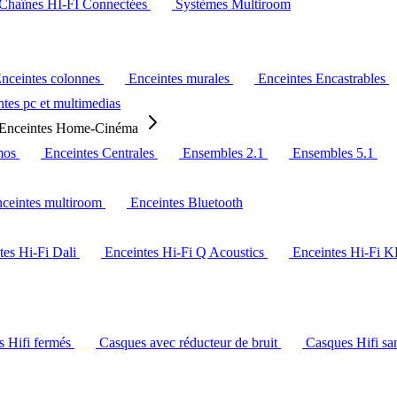
Chaînes HI-FI Connectées
Systèmes Multiroom
nceintes colonnes
Enceintes murales
Enceintes Encastrables
tes pc et multimedias
Enceintes Home-Cinéma
mos
Enceintes Centrales
Ensembles 2.1
Ensembles 5.1
ceintes multiroom
Enceintes Bluetooth
tes Hi-Fi Dali
Enceintes Hi-Fi Q Acoustics
Enceintes Hi-Fi 
s Hifi fermés
Casques avec réducteur de bruit
Casques Hifi san