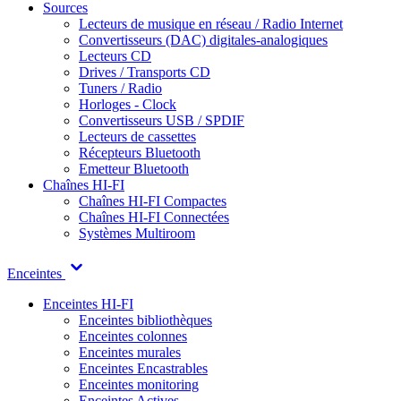
Sources
Lecteurs de musique en réseau / Radio Internet
Convertisseurs (DAC) digitales-analogiques
Lecteurs CD
Drives / Transports CD
Tuners / Radio
Horloges - Clock
Convertisseurs USB / SPDIF
Lecteurs de cassettes
Récepteurs Bluetooth
Emetteur Bluetooth
Chaînes HI-FI
Chaînes HI-FI Compactes
Chaînes HI-FI Connectées
Systèmes Multiroom
Enceintes
Enceintes HI-FI
Enceintes bibliothèques
Enceintes colonnes
Enceintes murales
Enceintes Encastrables
Enceintes monitoring
Enceintes Actives