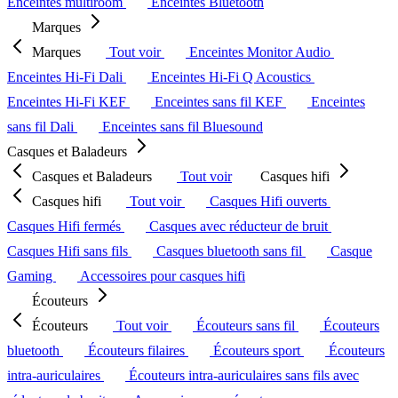
Enceintes multiroom
Enceintes Bluetooth
Marques
Marques
Tout voir
Enceintes Monitor Audio
Enceintes Hi-Fi Dali
Enceintes Hi-Fi Q Acoustics
Enceintes Hi-Fi KEF
Enceintes sans fil KEF
Enceintes
sans fil Dali
Enceintes sans fil Bluesound
Casques et Baladeurs
Casques et Baladeurs
Tout voir
Casques hifi
Casques hifi
Tout voir
Casques Hifi ouverts
Casques Hifi fermés
Casques avec réducteur de bruit
Casques Hifi sans fils
Casques bluetooth sans fil
Casque
Gaming
Accessoires pour casques hifi
Écouteurs
Écouteurs
Tout voir
Écouteurs sans fil
Écouteurs
bluetooth
Écouteurs filaires
Écouteurs sport
Écouteurs
intra-auriculaires
Écouteurs intra-auriculaires sans fils avec