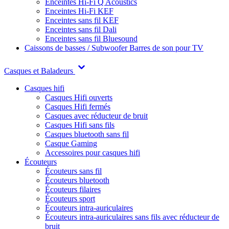
Enceintes Hi-Fi Q Acoustics
Enceintes Hi-Fi KEF
Enceintes sans fil KEF
Enceintes sans fil Dali
Enceintes sans fil Bluesound
Caissons de basses / Subwoofer
Barres de son pour TV
Casques et Baladeurs
Casques hifi
Casques Hifi ouverts
Casques Hifi fermés
Casques avec réducteur de bruit
Casques Hifi sans fils
Casques bluetooth sans fil
Casque Gaming
Accessoires pour casques hifi
Écouteurs
Écouteurs sans fil
Écouteurs bluetooth
Écouteurs filaires
Écouteurs sport
Écouteurs intra-auriculaires
Écouteurs intra-auriculaires sans fils avec réducteur de
bruit