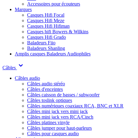
Accessoires pour écouteurs
Marques
Casques Hifi Focal
Casques Hifi Meze
Casques Hifi Hifiman
Casques hifi Bowers & Wilkins
Casques Hifi Grado
Baladeurs Fiio
Baladeurs Shanling
Amplis casques
Baladeurs Audiophiles
Câbles
Câbles audio
Câbles audio stéréo
Câbles d'enceintes
Câbles caisson de basses / subwoofer
Câbles toslink optiques
Câbles numériques coaxiaux RCA, BNC et XLR
Câbles mini jack vers mini jack
Câbles mini jack vers RCA/Cinch
Câbles platines vinyle
Câbles jumper pour haut-parleurs
Câbles pour casques audio