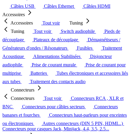
Câbles USB
Câbles Ethernet
Câbles HDMI
Accessoires
Accessoires
Tout voir
Tuning
Tuning
Tout voir
Switch audiophile
Pieds de
découplage
Plateaux de découplage
Démagnétiseurs /
Générateurs d'ondes / Résonateurs
Fusibles
Traitement
Acoustique
Alimentations Stabilisées
Disjoncteur
audiophile
Prise de courant murale
Prise de courant pour
multiprise
Batteries
Tubes électroniques et accessoires liés
aux tubes
Traitement des contacts audio
Connecteurs
Connecteurs
Tout voir
Connecteurs RCA , XLR et
BNC
Connecteurs pour câbles secteurs
Connecteurs
bananes et fourches
Connecteurs haut-parleurs pour enceintes
ou électroniques
Autres connecteurs (DIN 5 PIN, HDMI...)
Connecteurs pour casques Jack, Minijack, 4.4, 3.5, 2.5...