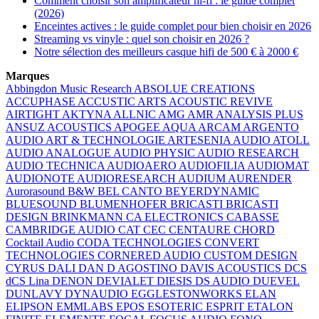
Comment choisir son amplificateur hi-fi : le guide complet
(2026)
Enceintes actives : le guide complet pour bien choisir en 2026
Streaming vs vinyle : quel son choisir en 2026 ?
Notre sélection des meilleurs casque hifi de 500 € à 2000 €
Marques
Abbingdon Music Research
ABSOLUE CREATIONS
ACCUPHASE
ACCUSTIC ARTS
ACOUSTIC REVIVE
AIRTIGHT
AKTYNA
ALLNIC
AMG
AMR
ANALYSIS PLUS
ANSUZ ACOUSTICS
APOGEE
AQUA
ARCAM
ARGENTO
AUDIO
ART & TECHNOLOGIE
ARTESENIA AUDIO
ATOLL
AUDIO ANALOGUE
AUDIO PHYSIC
AUDIO RESEARCH
AUDIO TECHNICA
AUDIOAERO
AUDIOFILIA
AUDIOMAT
AUDIONOTE
AUDIORESEARCH
AUDIUM
AURENDER
Aurorasound
B&W
BEL CANTO
BEYERDYNAMIC
BLUESOUND
BLUMENHOFER
BRICASTI
BRICASTI
DESIGN
BRINKMANN
CA ELECTRONICS
CABASSE
CAMBRIDGE AUDIO
CAT
CEC
CENTAURE
CHORD
Cocktail Audio
CODA TECHNOLOGIES
CONVERT
TECHNOLOGIES
CORNERED AUDIO
CUSTOM DESIGN
CYRUS
DALI
DAN D AGOSTINO
DAVIS ACOUSTICS
DCS
dCS Lina
DENON
DEVIALET
DIESIS
DS AUDIO
DUEVEL
DUNLAVY
DYNAUDIO
EGGLESTONWORKS
ELAN
ELIPSON
EMMLABS
EPOS
ESOTERIC
ESPRIT
ETALON