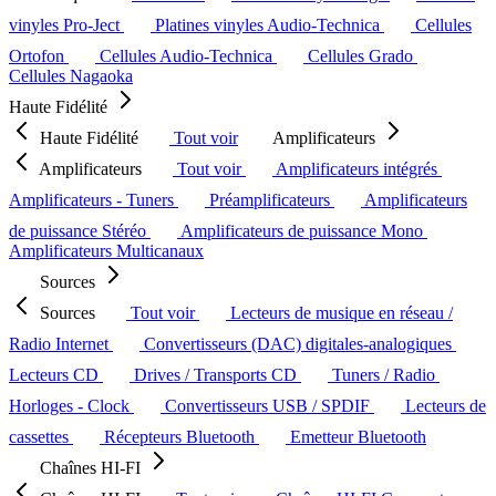
vinyles Pro-Ject
Platines vinyles Audio-Technica
Cellules
Ortofon
Cellules Audio-Technica
Cellules Grado
Cellules Nagaoka
Haute Fidélité
Haute Fidélité
Tout voir
Amplificateurs
Amplificateurs
Tout voir
Amplificateurs intégrés
Amplificateurs - Tuners
Préamplificateurs
Amplificateurs
de puissance Stéréo
Amplificateurs de puissance Mono
Amplificateurs Multicanaux
Sources
Sources
Tout voir
Lecteurs de musique en réseau /
Radio Internet
Convertisseurs (DAC) digitales-analogiques
Lecteurs CD
Drives / Transports CD
Tuners / Radio
Horloges - Clock
Convertisseurs USB / SPDIF
Lecteurs de
cassettes
Récepteurs Bluetooth
Emetteur Bluetooth
Chaînes HI-FI