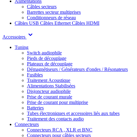
Alimentations
Câbles secteurs
Barrettes secteur multiprises
Conditionneurs de réseau
Câbles USB
Câbles Ethernet
Câbles HDMI
Accessoires
Tuning
Switch audiophile
Pieds de découplage
Plateaux de découplage
Démagnétiseurs / Générateurs d'ondes / Résonateurs
Fusibles
Traitement Acoustique
Alimentations Stabilisées
Disjoncteur audiophile
Prise de courant murale
Prise de courant pour multiprise
Batteries
Tubes électroniques et accessoires liés aux tubes
Traitement des contacts audio
Connecteurs
Connecteurs RCA , XLR et BNC
Connecteurs pour câbles secteurs