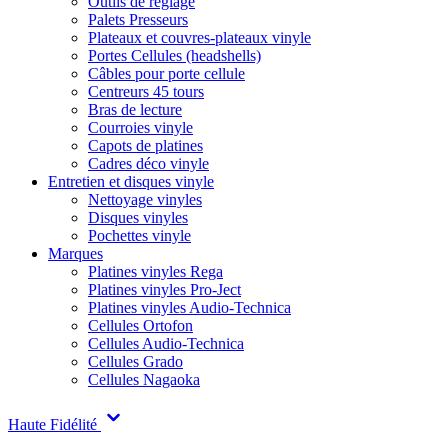
Outils de réglage
Palets Presseurs
Plateaux et couvres-plateaux vinyle
Portes Cellules (headshells)
Câbles pour porte cellule
Centreurs 45 tours
Bras de lecture
Courroies vinyle
Capots de platines
Cadres déco vinyle
Entretien et disques vinyle
Nettoyage vinyles
Disques vinyles
Pochettes vinyle
Marques
Platines vinyles Rega
Platines vinyles Pro-Ject
Platines vinyles Audio-Technica
Cellules Ortofon
Cellules Audio-Technica
Cellules Grado
Cellules Nagaoka
Haute Fidélité