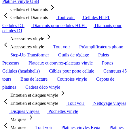
Platines vinyle USB
Cellules et Diamants
Cellules et Diamants
Tout voir
Cellules HI-FI
Cellules DJ
Diamants pour cellules HI-FI
Diamants pour
cellules DJ
Accessoires vinyle
Accessoires vinyle
Tout voir
Préamplificateurs phono
Step-Up Transformer
Outils de réglage
Palets
Presseurs
Plateaux et couvres-plateaux vinyle
Portes
Cellules (headshells)
Câbles pour porte cellule
Centreurs 45
tours
Bras de lecture
Courroies vinyle
Capots de
platines
Cadres déco vinyle
Entretien et disques vinyle
Entretien et disques vinyle
Tout voir
Nettoyage vinyles
Disques vinyles
Pochettes vinyle
Marques
Marques
Tout voir
Platines vinyles Rega
Platines