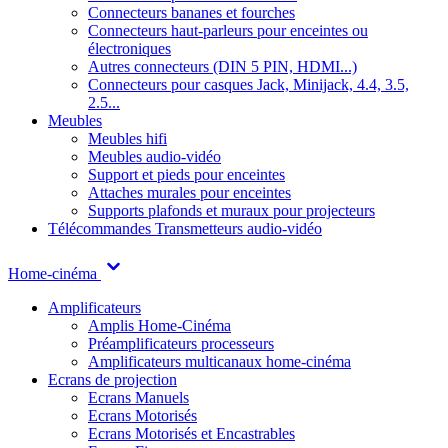
Connecteurs bananes et fourches
Connecteurs haut-parleurs pour enceintes ou
électroniques
Autres connecteurs (DIN 5 PIN, HDMI...)
Connecteurs pour casques Jack, Minijack, 4.4, 3.5,
2.5...
Meubles
Meubles hifi
Meubles audio-vidéo
Support et pieds pour enceintes
Attaches murales pour enceintes
Supports plafonds et muraux pour projecteurs
Télécommandes
Transmetteurs audio-vidéo
Home-cinéma
Amplificateurs
Amplis Home-Cinéma
Préamplificateurs processeurs
Amplificateurs multicanaux home-cinéma
Ecrans de projection
Ecrans Manuels
Ecrans Motorisés
Ecrans Motorisés et Encastrables