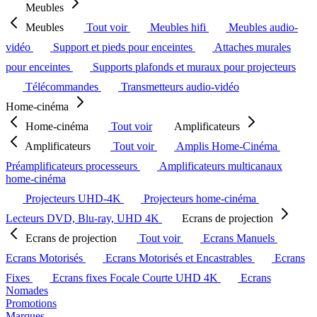
Meubles
Meubles
Tout voir
Meubles hifi
Meubles audio-
vidéo
Support et pieds pour enceintes
Attaches murales
pour enceintes
Supports plafonds et muraux pour projecteurs
Télécommandes
Transmetteurs audio-vidéo
Home-cinéma
Home-cinéma
Tout voir
Amplificateurs
Amplificateurs
Tout voir
Amplis Home-Cinéma
Préamplificateurs processeurs
Amplificateurs multicanaux
home-cinéma
Projecteurs UHD-4K
Projecteurs home-cinéma
Lecteurs DVD, Blu-ray, UHD 4K
Ecrans de projection
Ecrans de projection
Tout voir
Ecrans Manuels
Ecrans Motorisés
Ecrans Motorisés et Encastrables
Ecrans
Fixes
Ecrans fixes Focale Courte UHD 4K
Ecrans
Nomades
Promotions
Marques