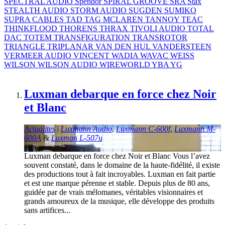
SPECTRAL AUDIO
Spendor
SPIRAL GROOVE
SRA
Stax
STEALTH AUDIO
STORM AUDIO
SUGDEN
SUMIKO
SUPRA CABLES
TAD
TAG MCLAREN
TANNOY
TEAC
THINKFLOOD
THORENS
THRAX
TIVOLI AUDIO
TOTAL
DAC
TOTEM
TRANSFIGURATION
TRANSROTOR
TRIANGLE
TRIPLANAR
VAN DEN HUL
VANDERSTEEN
VERMEER AUDIO
VINCENT
WADIA
WAVAC
WEISS
WILSON
WILSON AUDIO
WIREWORLD
YBA
YG
Luxman debarque en force chez Noir
et Blanc
Actualites
|
Luxmann Audio
,
Luxmann C-600f
,
Luxmann M-
600A
&
Luxman L-507u
16 August 2014
Luxman debarque en force chez Noir et Blanc Vous l’avez
souvent constaté, dans le domaine de la haute-fidélité, il existe
des productions tout à fait incroyables. Luxman en fait partie
et est une marque pérenne et stable. Depuis plus de 80 ans,
guidée par de vrais mélomanes, véritables visionnaires et
grands amoureux de la musique, elle développe des produits
sans artifices...