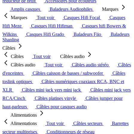
réducteur de bruit
Accessoires pour écouteurs
Amplis casques
Baladeurs Audiophiles
Marques
Marques
Tout voir
Casques Hifi Focal
Casques
Hifi Meze
Casques Hifi Hifiman
Casques hifi Bowers &
Wilkins
Casques Hifi Grado
Baladeurs Fiio
Baladeurs
Shanling
Câbles
Câbles
Tout voir
Câbles audio
Câbles audio
Tout voir
Câbles audio stéréo
Câbles
d'enceintes
Câbles caisson de basses / subwoofer
Câbles
toslink optiques
Câbles numériques coaxiaux RCA, BNC et
XLR
Câbles mini jack vers mini jack
Câbles mini jack vers
RCA/Cinch
Câbles platines vinyle
Câbles jumper pour
haut-parleurs
Câbles pour casques audio
Alimentations
Alimentations
Tout voir
Câbles secteurs
Barrettes
secteur multiprises
Conditionneurs de réseau