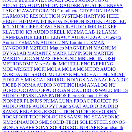
FINITE ELEMENTE
FOCAL
FOCUS AUDIO
FONO
ACUSTICA
FOUNDATION
GAUDER AKUSTIK
GENEVA
LAB
GIGAWATT
GRADO
Grandinote
GRYPHON
HANNL
HARMONIC RESOLUTION SYSTEMS
HARTVIG
HEED
HEGEL
HIFIMAN
IFI
IKEDA
ISOPHON
ISOTEK
JADIS
JBL
JCT AUDIO
JEFF ROWLAND
JL AUDIO
JMR
JVC
KEF
KLAUDIO
KR AUDIO
KRELL
KUZMA
LAB 12
LAMM
LAMPIZATOR
LEEDH
LEGACY AUDIO
LEGATO
Legato
Audio
LEHMANN AUDIO
LINN
Lumin
LUXMAN
LYNGDORF
M2TECH
Magico
MAGNEPAN
MAGNUM
DYNALAB
MARANTZ
MARK LEVINSON
MARTEN
MARTIN LOGAN
MASTERSOUND
MBL
MC INTOSH
METRONOME
Meze Audio
MICHELL ENGINEERING
MODWRIGHT
MOFI
MOLA MOLA
MONITOR AUDIO
MORDAUNT SHORT
MULIDINE
MUSIC HALL
MUSICAL
FIDELITY
MUSICAL SURROUNDINGS
NAD
NAGRA
NJOE
TJOEB
NORMA AUDIO
NOTTINGHAM ANALOG
NU
FORCE
OCTAVE
OPPO
ORGANIC AUDIO
OSWALD MILLS
AUDIO
P
PASS LABS
PATHOS
Pierre-Etienne LÉON
PIONEER
PLINIUS
PRIMA LUNA
PROAC
PROJECT
PS
AUDIO
PURE AUDIO
PYT Audio
QAT AUDIO
RAIDHO
RAVEN
REGA
REL
RESOLUTION AUDIO
REVO
RHA
ROCKPORT TECHNOLOGIES
SAMSUNG
SCANSONIC
SIM2
SIMAUDIO
SME
SOLID-TECH
SOLIDSTEEL
SONOS
SONUS FABER
SONY
SOOLOS
SOUNDCARE
Soundsmith