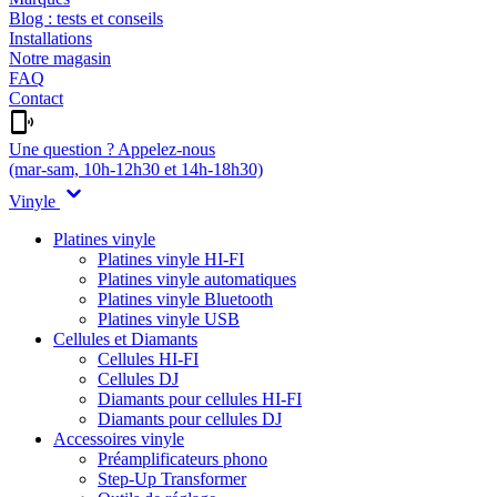
Blog : tests et conseils
Installations
Notre magasin
FAQ
Contact
Une question ? Appelez-nous
(mar-sam, 10h-12h30 et 14h-18h30)
Vinyle
Platines vinyle
Platines vinyle HI-FI
Platines vinyle automatiques
Platines vinyle Bluetooth
Platines vinyle USB
Cellules et Diamants
Cellules HI-FI
Cellules DJ
Diamants pour cellules HI-FI
Diamants pour cellules DJ
Accessoires vinyle
Préamplificateurs phono
Step-Up Transformer