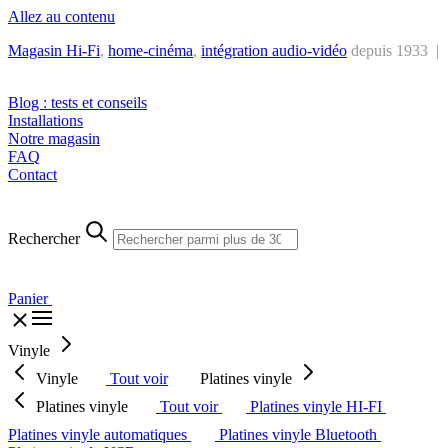
Allez au contenu
Magasin Hi-Fi
,
home-cinéma
,
intégra
tion audio-vidéo
depuis 1933 |
Tél. : +32 2 538 44 51 (mar-sam, 10h-12h30 et 14h-18h30)
Blog : tests et conseils
Installations
Notre magasin
FAQ
Contact
Rechercher
Panier
Vinyle
Vinyle
Tout voir
Platines vinyle
Platines vinyle
Tout voir
Platines vinyle HI-FI
Platines vinyle automatiques
Platines vinyle Bluetooth