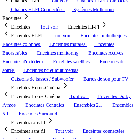
Chaînes HI-FI
Tout voir
Chaînes HI-FI Compactes
Chaînes HI-FI Connectées
Systèmes Multiroom
Enceintes
Enceintes
Tout voir
Enceintes HI-FI
Enceintes HI-FI
Tout voir
Enceintes bibliothèques
Enceintes colonnes
Enceintes murales
Enceintes
Encastrables
Enceintes monitoring
Enceintes Actives
Enceintes d'extérieur
Enceintes satellites
Enceintes de
soirée
Enceintes pc et multimedias
Caissons de basses / Subwoofer
Barres de son pour TV
Enceintes Home-Cinéma
Enceintes Home-Cinéma
Tout voir
Enceintes Dolby
Atmos
Enceintes Centrales
Ensembles 2.1
Ensembles
5.1
Enceintes Surround
Enceintes sans fil
Enceintes sans fil
Tout voir
Enceintes connectées