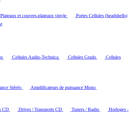
Plateaux et couvres-plateaux vinyle
Portes Cellules (headshells)
le
on
Cellules Audio-Technica
Cellules Grado
Cellules
sance Stéréo
Amplificateurs de puissance Mono
rs CD
Drives / Transports CD
Tuners / Radio
Horloges -