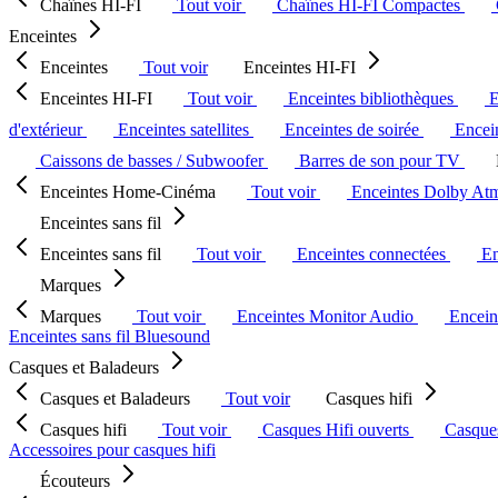
Chaînes HI-FI
Tout voir
Chaînes HI-FI Compactes
Enceintes
Enceintes
Tout voir
Enceintes HI-FI
Enceintes HI-FI
Tout voir
Enceintes bibliothèques
E
d'extérieur
Enceintes satellites
Enceintes de soirée
Encein
Caissons de basses / Subwoofer
Barres de son pour TV
Enceintes Home-Cinéma
Tout voir
Enceintes Dolby At
Enceintes sans fil
Enceintes sans fil
Tout voir
Enceintes connectées
En
Marques
Marques
Tout voir
Enceintes Monitor Audio
Encein
Enceintes sans fil Bluesound
Casques et Baladeurs
Casques et Baladeurs
Tout voir
Casques hifi
Casques hifi
Tout voir
Casques Hifi ouverts
Casque
Accessoires pour casques hifi
Écouteurs