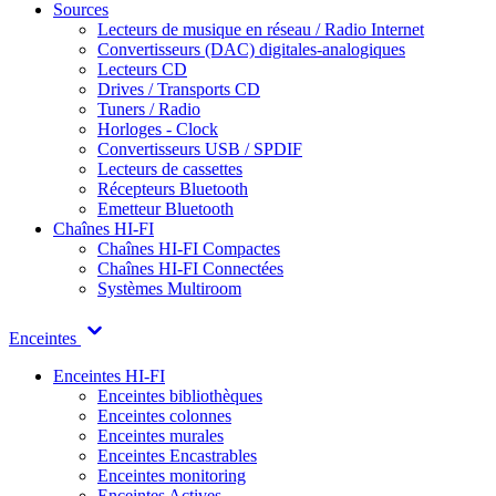
Sources
Lecteurs de musique en réseau / Radio Internet
Convertisseurs (DAC) digitales-analogiques
Lecteurs CD
Drives / Transports CD
Tuners / Radio
Horloges - Clock
Convertisseurs USB / SPDIF
Lecteurs de cassettes
Récepteurs Bluetooth
Emetteur Bluetooth
Chaînes HI-FI
Chaînes HI-FI Compactes
Chaînes HI-FI Connectées
Systèmes Multiroom
Enceintes
Enceintes HI-FI
Enceintes bibliothèques
Enceintes colonnes
Enceintes murales
Enceintes Encastrables
Enceintes monitoring
Enceintes Actives