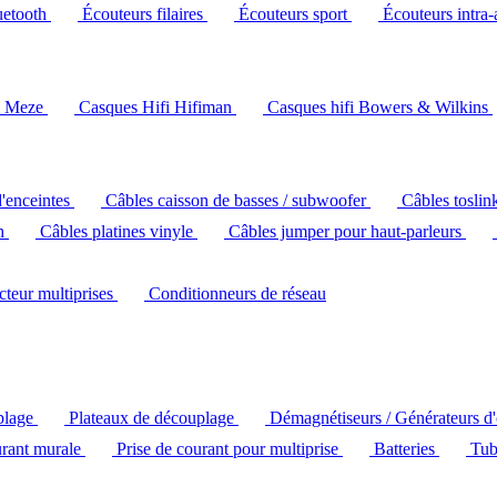
uetooth
Écouteurs filaires
Écouteurs sport
Écouteurs intra-
i Meze
Casques Hifi Hifiman
Casques hifi Bowers & Wilkins
d'enceintes
Câbles caisson de basses / subwoofer
Câbles toslin
ch
Câbles platines vinyle
Câbles jumper pour haut-parleurs
ecteur multiprises
Conditionneurs de réseau
plage
Plateaux de découplage
Démagnétiseurs / Générateurs d
urant murale
Prise de courant pour multiprise
Batteries
Tub