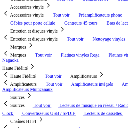
Accessoires vinyle
Accessoires vinyle
Tout voir
Préamplificateurs phono
Câbles pour porte cellule
Centreurs 45 tours
Bras de lec
Entretien et disques vinyle
Entretien et disques vinyle
Tout voir
Nettoyage vinyles
Marques
Marques
Tout voir
Platines vinyles Rega
Platines v
Nagaoka
Haute Fidélité
Haute Fidélité
Tout voir
Amplificateurs
Amplificateurs
Tout voir
Amplificateurs intégrés
Amp
Amplificateurs Multicanaux
Sources
Sources
Tout voir
Lecteurs de musique en réseau / Radi
Clock
Convertisseurs USB / SPDIF
Lecteurs de cassettes
Chaînes HI-FI