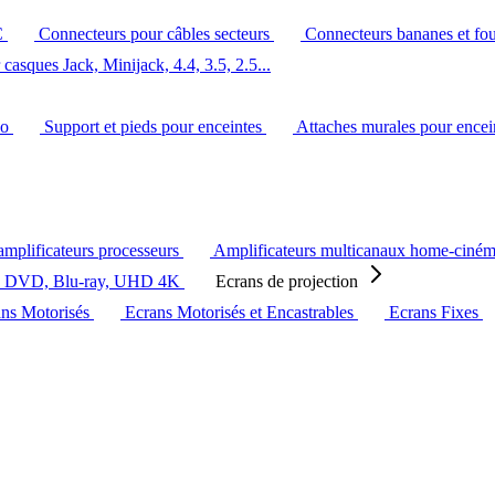
C
Connecteurs pour câbles secteurs
Connecteurs bananes et fo
casques Jack, Minijack, 4.4, 3.5, 2.5...
éo
Support et pieds pour enceintes
Attaches murales pour ence
amplificateurs processeurs
Amplificateurs multicanaux home-ciné
s DVD, Blu-ray, UHD 4K
Ecrans de projection
ans Motorisés
Ecrans Motorisés et Encastrables
Ecrans Fixes