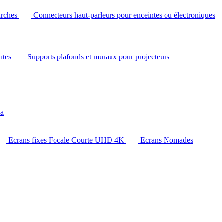
urches
Connecteurs haut-parleurs pour enceintes ou électroniques
intes
Supports plafonds et muraux pour projecteurs
ma
Ecrans fixes Focale Courte UHD 4K
Ecrans Nomades