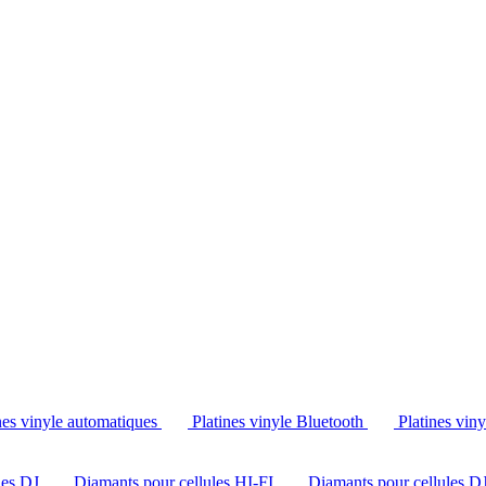
Tél. : +32 2 538 44 51 (mar-sam, 10h-12h30 et 14h-18h30)
nes vinyle automatiques
Platines vinyle Bluetooth
Platines vin
les DJ
Diamants pour cellules HI-FI
Diamants pour cellules D