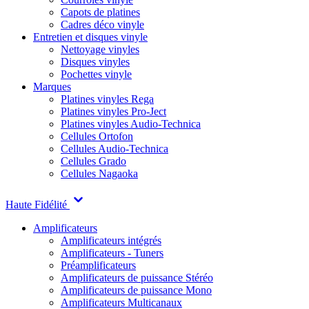
Capots de platines
Cadres déco vinyle
Entretien et disques vinyle
Nettoyage vinyles
Disques vinyles
Pochettes vinyle
Marques
Platines vinyles Rega
Platines vinyles Pro-Ject
Platines vinyles Audio-Technica
Cellules Ortofon
Cellules Audio-Technica
Cellules Grado
Cellules Nagaoka
Haute Fidélité
Amplificateurs
Amplificateurs intégrés
Amplificateurs - Tuners
Préamplificateurs
Amplificateurs de puissance Stéréo
Amplificateurs de puissance Mono
Amplificateurs Multicanaux