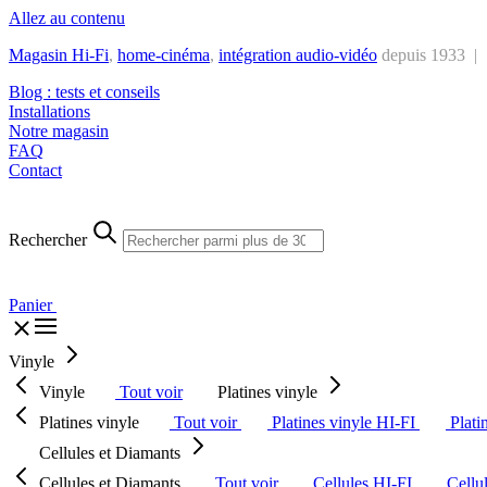
Allez au contenu
Magasin Hi-Fi
,
home-cinéma
,
intégra
tion audio-vidéo
depuis 1933 |
Blog : tests et conseils
Installations
Notre magasin
FAQ
Contact
Rechercher
Panier
Vinyle
Vinyle
Tout voir
Platines vinyle
Platines vinyle
Tout voir
Platines vinyle HI-FI
Plati
Cellules et Diamants
Cellules et Diamants
Tout voir
Cellules HI-FI
Cellu