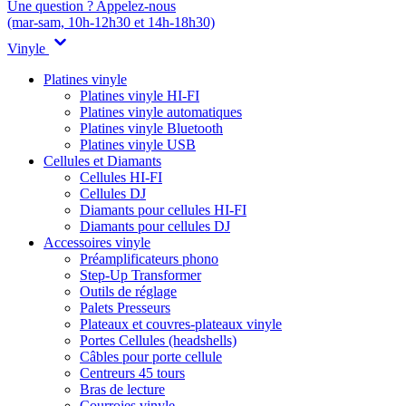
Une question ? Appelez-nous
(mar-sam, 10h-12h30 et 14h-18h30)
Vinyle
Platines vinyle
Platines vinyle HI-FI
Platines vinyle automatiques
Platines vinyle Bluetooth
Platines vinyle USB
Cellules et Diamants
Cellules HI-FI
Cellules DJ
Diamants pour cellules HI-FI
Diamants pour cellules DJ
Accessoires vinyle
Préamplificateurs phono
Step-Up Transformer
Outils de réglage
Palets Presseurs
Plateaux et couvres-plateaux vinyle
Portes Cellules (headshells)
Câbles pour porte cellule
Centreurs 45 tours
Bras de lecture
Courroies vinyle