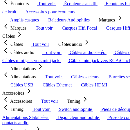
Écouteurs
Tout voir
Écouteurs sans fil
Écouteurs bl
de bruit
Accessoires pour écouteurs
Amplis casques
Baladeurs Audiophiles
Marques
Marques
Tout voir
Casques Hifi Focal
Casques Hif
Câbles
Câbles
Tout voir
Câbles audio
Câbles audio
Tout voir
Câbles audio stéréo
Câbles 
Câbles mini jack vers mini jack
Câbles mini jack vers RCA/Cin
Alimentations
Alimentations
Tout voir
Câbles secteurs
Barrettes s
Câbles USB
Câbles Ethernet
Câbles HDMI
Accessoires
Accessoires
Tout voir
Tuning
Tuning
Tout voir
Switch audiophile
Pieds de décou
Alimentations Stabilisées
Disjoncteur audiophile
Prise de co
contacts audio