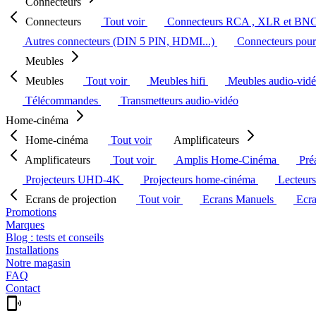
Connecteurs
Connecteurs
Tout voir
Connecteurs RCA , XLR et BN
Autres connecteurs (DIN 5 PIN, HDMI...)
Connecteurs pour 
Meubles
Meubles
Tout voir
Meubles hifi
Meubles audio-vid
Télécommandes
Transmetteurs audio-vidéo
Home-cinéma
Home-cinéma
Tout voir
Amplificateurs
Amplificateurs
Tout voir
Amplis Home-Cinéma
Pré
Projecteurs UHD-4K
Projecteurs home-cinéma
Lecteur
Ecrans de projection
Tout voir
Ecrans Manuels
Ecr
Promotions
Marques
Blog : tests et conseils
Installations
Notre magasin
FAQ
Contact