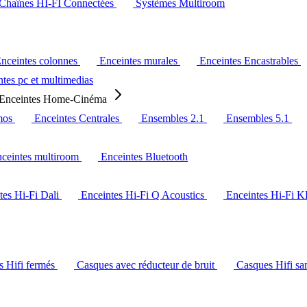
Chaînes HI-FI Connectées
Systèmes Multiroom
nceintes colonnes
Enceintes murales
Enceintes Encastrables
tes pc et multimedias
Enceintes Home-Cinéma
mos
Enceintes Centrales
Ensembles 2.1
Ensembles 5.1
ceintes multiroom
Enceintes Bluetooth
tes Hi-Fi Dali
Enceintes Hi-Fi Q Acoustics
Enceintes Hi-Fi 
s Hifi fermés
Casques avec réducteur de bruit
Casques Hifi san