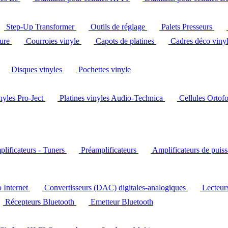
Step-Up Transformer
Outils de réglage
Palets Presseurs
ture
Courroies vinyle
Capots de platines
Cadres déco viny
Disques vinyles
Pochettes vinyle
inyles Pro-Ject
Platines vinyles Audio-Technica
Cellules Ortof
lificateurs - Tuners
Préamplificateurs
Amplificateurs de puis
o Internet
Convertisseurs (DAC) digitales-analogiques
Lecteu
Récepteurs Bluetooth
Emetteur Bluetooth