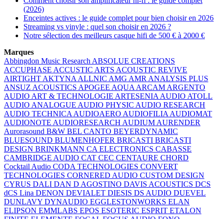
Comment choisir son amplificateur hi-fi : le guide complet
(2026)
Enceintes actives : le guide complet pour bien choisir en 2026
Streaming vs vinyle : quel son choisir en 2026 ?
Notre sélection des meilleurs casque hifi de 500 € à 2000 €
Marques
Abbingdon Music Research
ABSOLUE CREATIONS
ACCUPHASE
ACCUSTIC ARTS
ACOUSTIC REVIVE
AIRTIGHT
AKTYNA
ALLNIC
AMG
AMR
ANALYSIS PLUS
ANSUZ ACOUSTICS
APOGEE
AQUA
ARCAM
ARGENTO
AUDIO
ART & TECHNOLOGIE
ARTESENIA AUDIO
ATOLL
AUDIO ANALOGUE
AUDIO PHYSIC
AUDIO RESEARCH
AUDIO TECHNICA
AUDIOAERO
AUDIOFILIA
AUDIOMAT
AUDIONOTE
AUDIORESEARCH
AUDIUM
AURENDER
Aurorasound
B&W
BEL CANTO
BEYERDYNAMIC
BLUESOUND
BLUMENHOFER
BRICASTI
BRICASTI
DESIGN
BRINKMANN
CA ELECTRONICS
CABASSE
CAMBRIDGE AUDIO
CAT
CEC
CENTAURE
CHORD
Cocktail Audio
CODA TECHNOLOGIES
CONVERT
TECHNOLOGIES
CORNERED AUDIO
CUSTOM DESIGN
CYRUS
DALI
DAN D AGOSTINO
DAVIS ACOUSTICS
DCS
dCS Lina
DENON
DEVIALET
DIESIS
DS AUDIO
DUEVEL
DUNLAVY
DYNAUDIO
EGGLESTONWORKS
ELAN
ELIPSON
EMMLABS
EPOS
ESOTERIC
ESPRIT
ETALON