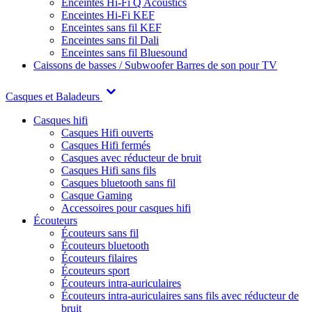
Enceintes Hi-Fi Q Acoustics
Enceintes Hi-Fi KEF
Enceintes sans fil KEF
Enceintes sans fil Dali
Enceintes sans fil Bluesound
Caissons de basses / Subwoofer
Barres de son pour TV
Casques et Baladeurs
Casques hifi
Casques Hifi ouverts
Casques Hifi fermés
Casques avec réducteur de bruit
Casques Hifi sans fils
Casques bluetooth sans fil
Casque Gaming
Accessoires pour casques hifi
Écouteurs
Écouteurs sans fil
Écouteurs bluetooth
Écouteurs filaires
Écouteurs sport
Écouteurs intra-auriculaires
Écouteurs intra-auriculaires sans fils avec réducteur de
bruit