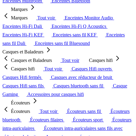
Enceintes multiroom
Enceintes Bluetooth
Marques
Marques
Tout voir
Enceintes Monitor Audio
Enceintes Hi-Fi Dali
Enceintes Hi-Fi Q Acoustics
Enceintes Hi-Fi KEF
Enceintes sans fil KEF
Enceintes
sans fil Dali
Enceintes sans fil Bluesound
Casques et Baladeurs
Casques et Baladeurs
Tout voir
Casques hifi
Casques hifi
Tout voir
Casques Hifi ouverts
Casques Hifi fermés
Casques avec réducteur de bruit
Casques Hifi sans fils
Casques bluetooth sans fil
Casque
Gaming
Accessoires pour casques hifi
Écouteurs
Écouteurs
Tout voir
Écouteurs sans fil
Écouteurs
bluetooth
Écouteurs filaires
Écouteurs sport
Écouteurs
intra-auriculaires
Écouteurs intra-auriculaires sans fils avec