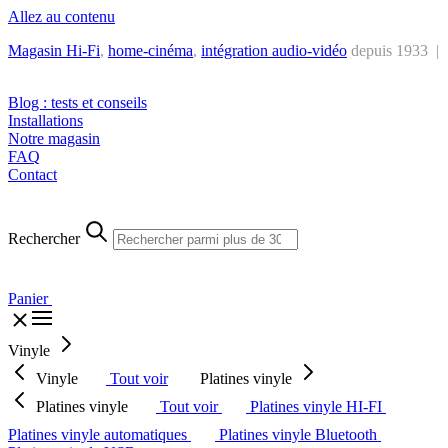
Allez au contenu
Magasin Hi-Fi
,
home-cinéma
,
intégra
tion audio-vidéo
depuis 1933 |
Tél. : +32 2 538 44 51 (mar-sam, 10h-12h30 et 14h-18h30)
Blog : tests et conseils
Installations
Notre magasin
FAQ
Contact
Rechercher
Panier
Vinyle
Vinyle
Tout voir
Platines vinyle
Platines vinyle
Tout voir
Platines vinyle HI-FI
Platines vinyle automatiques
Platines vinyle Bluetooth