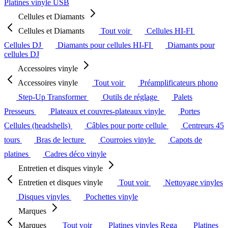
Platines vinyle USB
Cellules et Diamants
Cellules et Diamants
Tout voir
Cellules HI-FI
Cellules DJ
Diamants pour cellules HI-FI
Diamants pour
cellules DJ
Accessoires vinyle
Accessoires vinyle
Tout voir
Préamplificateurs phono
Step-Up Transformer
Outils de réglage
Palets
Presseurs
Plateaux et couvres-plateaux vinyle
Portes
Cellules (headshells)
Câbles pour porte cellule
Centreurs 45
tours
Bras de lecture
Courroies vinyle
Capots de
platines
Cadres déco vinyle
Entretien et disques vinyle
Entretien et disques vinyle
Tout voir
Nettoyage vinyles
Disques vinyles
Pochettes vinyle
Marques
Marques
Tout voir
Platines vinyles Rega
Platines