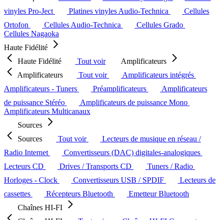
vinyles Pro-Ject
Platines vinyles Audio-Technica
Cellules
Ortofon
Cellules Audio-Technica
Cellules Grado
Cellules Nagaoka
Haute Fidélité
Haute Fidélité
Tout voir
Amplificateurs
Amplificateurs
Tout voir
Amplificateurs intégrés
Amplificateurs - Tuners
Préamplificateurs
Amplificateurs
de puissance Stéréo
Amplificateurs de puissance Mono
Amplificateurs Multicanaux
Sources
Sources
Tout voir
Lecteurs de musique en réseau /
Radio Internet
Convertisseurs (DAC) digitales-analogiques
Lecteurs CD
Drives / Transports CD
Tuners / Radio
Horloges - Clock
Convertisseurs USB / SPDIF
Lecteurs de
cassettes
Récepteurs Bluetooth
Emetteur Bluetooth
Chaînes HI-FI