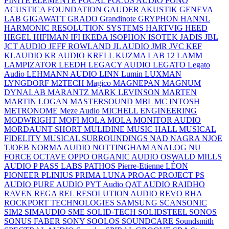
FINITE ELEMENTE
FOCAL
FOCUS AUDIO
FONO
ACUSTICA
FOUNDATION
GAUDER AKUSTIK
GENEVA
LAB
GIGAWATT
GRADO
Grandinote
GRYPHON
HANNL
HARMONIC RESOLUTION SYSTEMS
HARTVIG
HEED
HEGEL
HIFIMAN
IFI
IKEDA
ISOPHON
ISOTEK
JADIS
JBL
JCT AUDIO
JEFF ROWLAND
JL AUDIO
JMR
JVC
KEF
KLAUDIO
KR AUDIO
KRELL
KUZMA
LAB 12
LAMM
LAMPIZATOR
LEEDH
LEGACY AUDIO
LEGATO
Legato
Audio
LEHMANN AUDIO
LINN
Lumin
LUXMAN
LYNGDORF
M2TECH
Magico
MAGNEPAN
MAGNUM
DYNALAB
MARANTZ
MARK LEVINSON
MARTEN
MARTIN LOGAN
MASTERSOUND
MBL
MC INTOSH
METRONOME
Meze Audio
MICHELL ENGINEERING
MODWRIGHT
MOFI
MOLA MOLA
MONITOR AUDIO
MORDAUNT SHORT
MULIDINE
MUSIC HALL
MUSICAL
FIDELITY
MUSICAL SURROUNDINGS
NAD
NAGRA
NJOE
TJOEB
NORMA AUDIO
NOTTINGHAM ANALOG
NU
FORCE
OCTAVE
OPPO
ORGANIC AUDIO
OSWALD MILLS
AUDIO
P
PASS LABS
PATHOS
Pierre-Etienne LÉON
PIONEER
PLINIUS
PRIMA LUNA
PROAC
PROJECT
PS
AUDIO
PURE AUDIO
PYT Audio
QAT AUDIO
RAIDHO
RAVEN
REGA
REL
RESOLUTION AUDIO
REVO
RHA
ROCKPORT TECHNOLOGIES
SAMSUNG
SCANSONIC
SIM2
SIMAUDIO
SME
SOLID-TECH
SOLIDSTEEL
SONOS
SONUS FABER
SONY
SOOLOS
SOUNDCARE
Soundsmith