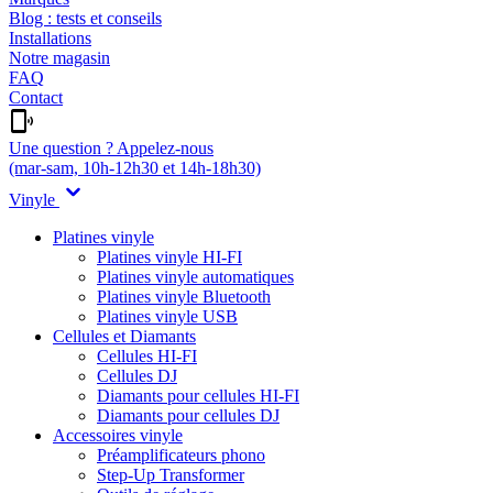
Blog : tests et conseils
Installations
Notre magasin
FAQ
Contact
Une question ? Appelez-nous
(mar-sam, 10h-12h30 et 14h-18h30)
Vinyle
Platines vinyle
Platines vinyle HI-FI
Platines vinyle automatiques
Platines vinyle Bluetooth
Platines vinyle USB
Cellules et Diamants
Cellules HI-FI
Cellules DJ
Diamants pour cellules HI-FI
Diamants pour cellules DJ
Accessoires vinyle
Préamplificateurs phono
Step-Up Transformer