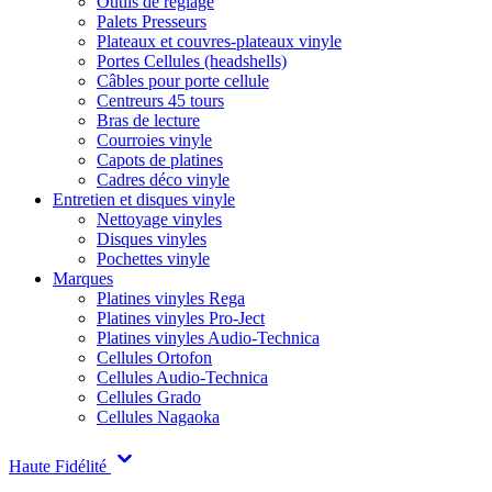
Outils de réglage
Palets Presseurs
Plateaux et couvres-plateaux vinyle
Portes Cellules (headshells)
Câbles pour porte cellule
Centreurs 45 tours
Bras de lecture
Courroies vinyle
Capots de platines
Cadres déco vinyle
Entretien et disques vinyle
Nettoyage vinyles
Disques vinyles
Pochettes vinyle
Marques
Platines vinyles Rega
Platines vinyles Pro-Ject
Platines vinyles Audio-Technica
Cellules Ortofon
Cellules Audio-Technica
Cellules Grado
Cellules Nagaoka
Haute Fidélité