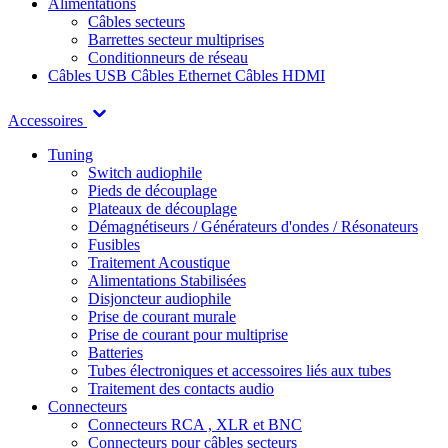
Alimentations
Câbles secteurs
Barrettes secteur multiprises
Conditionneurs de réseau
Câbles USB
Câbles Ethernet
Câbles HDMI
Accessoires
Tuning
Switch audiophile
Pieds de découplage
Plateaux de découplage
Démagnétiseurs / Générateurs d'ondes / Résonateurs
Fusibles
Traitement Acoustique
Alimentations Stabilisées
Disjoncteur audiophile
Prise de courant murale
Prise de courant pour multiprise
Batteries
Tubes électroniques et accessoires liés aux tubes
Traitement des contacts audio
Connecteurs
Connecteurs RCA , XLR et BNC
Connecteurs pour câbles secteurs