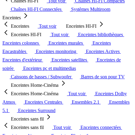
Chaînes HI-FI
Tout voir
Chaînes HI-FI Compactes
Chaînes HI-FI Connectées
Systèmes Multiroom
Enceintes
Enceintes
Tout voir
Enceintes HI-FI
Enceintes HI-FI
Tout voir
Enceintes bibliothèques
Enceintes colonnes
Enceintes murales
Enceintes
Encastrables
Enceintes monitoring
Enceintes Actives
Enceintes d'extérieur
Enceintes satellites
Enceintes de
soirée
Enceintes pc et multimedias
Caissons de basses / Subwoofer
Barres de son pour TV
Enceintes Home-Cinéma
Enceintes Home-Cinéma
Tout voir
Enceintes Dolby
Atmos
Enceintes Centrales
Ensembles 2.1
Ensembles
5.1
Enceintes Surround
Enceintes sans fil
Enceintes sans fil
Tout voir
Enceintes connectées