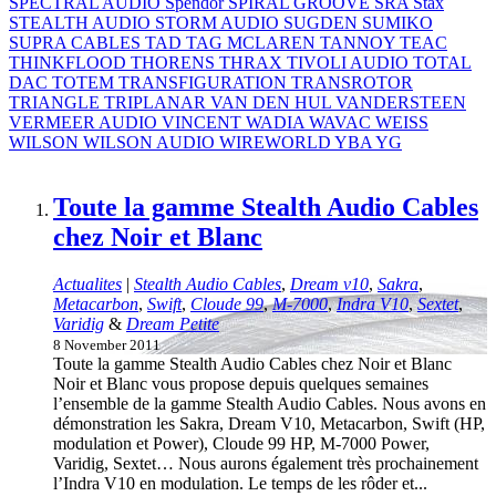
SPECTRAL AUDIO
Spendor
SPIRAL GROOVE
SRA
Stax
STEALTH AUDIO
STORM AUDIO
SUGDEN
SUMIKO
SUPRA CABLES
TAD
TAG MCLAREN
TANNOY
TEAC
THINKFLOOD
THORENS
THRAX
TIVOLI AUDIO
TOTAL
DAC
TOTEM
TRANSFIGURATION
TRANSROTOR
TRIANGLE
TRIPLANAR
VAN DEN HUL
VANDERSTEEN
VERMEER AUDIO
VINCENT
WADIA
WAVAC
WEISS
WILSON
WILSON AUDIO
WIREWORLD
YBA
YG
Toute la gamme Stealth Audio Cables
chez Noir et Blanc
Actualites
|
Stealth Audio Cables
,
Dream v10
,
Sakra
,
Metacarbon
,
Swift
,
Cloude 99
,
M-7000
,
Indra V10
,
Sextet
,
Varidig
&
Dream Petite
8 November 2011
Toute la gamme Stealth Audio Cables chez Noir et Blanc
Noir et Blanc vous propose depuis quelques semaines
l’ensemble de la gamme Stealth Audio Cables. Nous avons en
démonstration les Sakra, Dream V10, Metacarbon, Swift (HP,
modulation et Power), Cloude 99 HP, M-7000 Power,
Varidig, Sextet… Nous aurons également très prochainement
l’Indra V10 en modulation. Le temps de les rôder et...