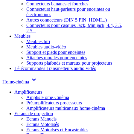
Connecteurs bananes et fourches
Connecteurs haut-parleurs pour enceintes ou
électroniques
Autres connecteurs (DIN 5 PIN, HDMI...)
Connecteurs pour casques Jack, Minijack, 4.4, 3.5,
2.5...
Meubles
Meubles hifi
Meubles audio-vidéo
Support et pieds pour enceintes
Attaches murales pour enceintes
Supports plafonds et muraux pour projecteurs
Télécommandes
Transmetteurs audio-vidéo
Home-cinéma
Amplificateurs
Amplis Home-Cinéma
Préamplificateurs processeurs
Amplificateurs multicanaux home-cinéma
Ecrans de projection
Ecrans Manuels
Ecrans Motorisés
Ecrans Motorisés et Encastrables