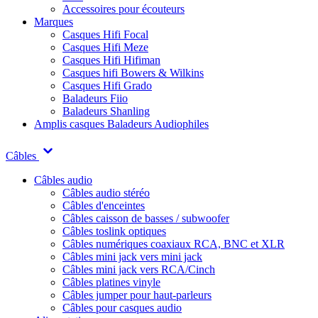
Accessoires pour écouteurs
Marques
Casques Hifi Focal
Casques Hifi Meze
Casques Hifi Hifiman
Casques hifi Bowers & Wilkins
Casques Hifi Grado
Baladeurs Fiio
Baladeurs Shanling
Amplis casques
Baladeurs Audiophiles
Câbles
Câbles audio
Câbles audio stéréo
Câbles d'enceintes
Câbles caisson de basses / subwoofer
Câbles toslink optiques
Câbles numériques coaxiaux RCA, BNC et XLR
Câbles mini jack vers mini jack
Câbles mini jack vers RCA/Cinch
Câbles platines vinyle
Câbles jumper pour haut-parleurs
Câbles pour casques audio