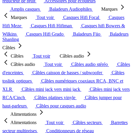
réducteur de bruit
Accessoires pour écouteurs
Amplis casques
Baladeurs Audiophiles
Marques
Marques
Tout voir
Casques Hifi Focal
Casques
Hifi Meze
Casques Hifi Hifiman
Casques hifi Bowers &
Wilkins
Casques Hifi Grado
Baladeurs Fiio
Baladeurs
Shanling
Câbles
Câbles
Tout voir
Câbles audio
Câbles audio
Tout voir
Câbles audio stéréo
Câbles
d'enceintes
Câbles caisson de basses / subwoofer
Câbles
toslink optiques
Câbles numériques coaxiaux RCA, BNC et
XLR
Câbles mini jack vers mini jack
Câbles mini jack vers
RCA/Cinch
Câbles platines vinyle
Câbles jumper pour
haut-parleurs
Câbles pour casques audio
Alimentations
Alimentations
Tout voir
Câbles secteurs
Barrettes
secteur multiprises
Conditionneurs de réseau