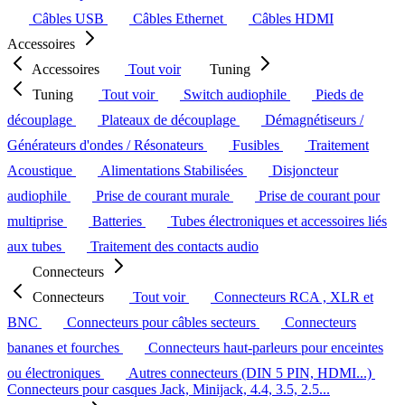
Câbles USB
Câbles Ethernet
Câbles HDMI
Accessoires
Accessoires
Tout voir
Tuning
Tuning
Tout voir
Switch audiophile
Pieds de
découplage
Plateaux de découplage
Démagnétiseurs /
Générateurs d'ondes / Résonateurs
Fusibles
Traitement
Acoustique
Alimentations Stabilisées
Disjoncteur
audiophile
Prise de courant murale
Prise de courant pour
multiprise
Batteries
Tubes électroniques et accessoires liés
aux tubes
Traitement des contacts audio
Connecteurs
Connecteurs
Tout voir
Connecteurs RCA , XLR et
BNC
Connecteurs pour câbles secteurs
Connecteurs
bananes et fourches
Connecteurs haut-parleurs pour enceintes
ou électroniques
Autres connecteurs (DIN 5 PIN, HDMI...)
Connecteurs pour casques Jack, Minijack, 4.4, 3.5, 2.5...