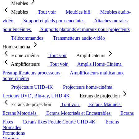
Meubles
Meubles
Tout voir
Meubles hifi
Meubles audio-
vidéo
Support et pieds pour enceintes
Attaches murales
pour enceintes
Supports plafonds et muraux pour projecteurs
Télécommandes
Transmetteurs audio-vidéo
Home-cinéma
Home-cinéma
Tout voir
Amplificateurs
Amplificateurs
Tout voir
Amplis Home-Cinéma
Préamplificateurs processeurs
Amplificateurs multicanaux
home-cinéma
Projecteurs UHD-4K
Projecteurs home-cinéma
Lecteurs DVD, Blu-ray, UHD 4K
Ecrans de projection
Ecrans de projection
Tout voir
Ecrans Manuels
Ecrans Motorisés
Ecrans Motorisés et Encastrables
Ecrans
Fixes
Ecrans fixes Focale Courte UHD 4K
Ecrans
Nomades
Promotions
Marques