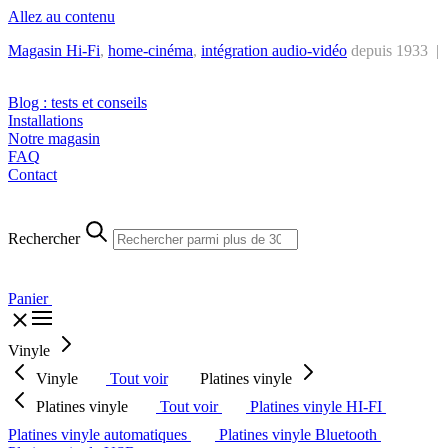
Allez au contenu
Magasin Hi-Fi
,
home-cinéma
,
intégra
tion audio-vidéo
depuis 1933 |
Tél. : +32 2 538 44 51 (mar-sam, 10h-12h30 et 14h-18h30)
Blog : tests et conseils
Installations
Notre magasin
FAQ
Contact
Rechercher
Panier
Vinyle
Vinyle
Tout voir
Platines vinyle
Platines vinyle
Tout voir
Platines vinyle HI-FI
Platines vinyle automatiques
Platines vinyle Bluetooth