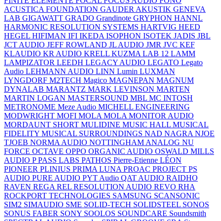
FINITE ELEMENTE
FOCAL
FOCUS AUDIO
FONO
ACUSTICA
FOUNDATION
GAUDER AKUSTIK
GENEVA
LAB
GIGAWATT
GRADO
Grandinote
GRYPHON
HANNL
HARMONIC RESOLUTION SYSTEMS
HARTVIG
HEED
HEGEL
HIFIMAN
IFI
IKEDA
ISOPHON
ISOTEK
JADIS
JBL
JCT AUDIO
JEFF ROWLAND
JL AUDIO
JMR
JVC
KEF
KLAUDIO
KR AUDIO
KRELL
KUZMA
LAB 12
LAMM
LAMPIZATOR
LEEDH
LEGACY AUDIO
LEGATO
Legato
Audio
LEHMANN AUDIO
LINN
Lumin
LUXMAN
LYNGDORF
M2TECH
Magico
MAGNEPAN
MAGNUM
DYNALAB
MARANTZ
MARK LEVINSON
MARTEN
MARTIN LOGAN
MASTERSOUND
MBL
MC INTOSH
METRONOME
Meze Audio
MICHELL ENGINEERING
MODWRIGHT
MOFI
MOLA MOLA
MONITOR AUDIO
MORDAUNT SHORT
MULIDINE
MUSIC HALL
MUSICAL
FIDELITY
MUSICAL SURROUNDINGS
NAD
NAGRA
NJOE
TJOEB
NORMA AUDIO
NOTTINGHAM ANALOG
NU
FORCE
OCTAVE
OPPO
ORGANIC AUDIO
OSWALD MILLS
AUDIO
P
PASS LABS
PATHOS
Pierre-Etienne LÉON
PIONEER
PLINIUS
PRIMA LUNA
PROAC
PROJECT
PS
AUDIO
PURE AUDIO
PYT Audio
QAT AUDIO
RAIDHO
RAVEN
REGA
REL
RESOLUTION AUDIO
REVO
RHA
ROCKPORT TECHNOLOGIES
SAMSUNG
SCANSONIC
SIM2
SIMAUDIO
SME
SOLID-TECH
SOLIDSTEEL
SONOS
SONUS FABER
SONY
SOOLOS
SOUNDCARE
Soundsmith