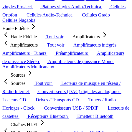
vinyles Pro-Ject
Platines vinyles Audio-Technica
Cellules
Ortofon
Cellules Audio-Technica
Cellules Grado
Cellules Nagaoka
Haute Fidélité
Haute Fidélité
Tout voir
Amplificateurs
Amplificateurs
Tout voir
Amplificateurs intégrés
Amplificateurs - Tuners
Préamplificateurs
Amplificateurs
de puissance Stéréo
Amplificateurs de puissance Mono
Amplificateurs Multicanaux
Sources
Sources
Tout voir
Lecteurs de musique en réseau /
Radio Internet
Convertisseurs (DAC) digitales-analogiques
Lecteurs CD
Drives / Transports CD
Tuners / Radio
Horloges - Clock
Convertisseurs USB / SPDIF
Lecteurs de
cassettes
Récepteurs Bluetooth
Emetteur Bluetooth
Chaînes HI-FI