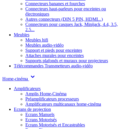
Connecteurs bananes et fourches
Connecteurs haut-parleurs pour enceintes ou
électroniques
Autres connecteurs (DIN 5 PIN, HDMI...)
Connecteurs pour casques Jack, Minijack, 4.4, 3.5,
2.5...
Meubles
Meubles hifi
Meubles audio-vidéo
Support et pieds pour enceintes
Attaches murales pour enceintes
Supports plafonds et muraux pour projecteurs
Télécommandes
Transmetteurs audio-vidéo
Home-cinéma
Amplificateurs
Amplis Home-Cinéma
Préamplificateurs processeurs
Amplificateurs multicanaux home-cinéma
Ecrans de projection
Ecrans Manuels
Ecrans Motorisés
Ecrans Motorisés et Encastrables