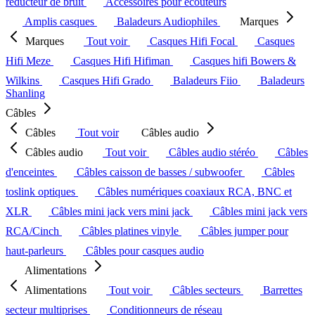
réducteur de bruit
Accessoires pour écouteurs
Amplis casques
Baladeurs Audiophiles
Marques
Marques
Tout voir
Casques Hifi Focal
Casques
Hifi Meze
Casques Hifi Hifiman
Casques hifi Bowers &
Wilkins
Casques Hifi Grado
Baladeurs Fiio
Baladeurs
Shanling
Câbles
Câbles
Tout voir
Câbles audio
Câbles audio
Tout voir
Câbles audio stéréo
Câbles
d'enceintes
Câbles caisson de basses / subwoofer
Câbles
toslink optiques
Câbles numériques coaxiaux RCA, BNC et
XLR
Câbles mini jack vers mini jack
Câbles mini jack vers
RCA/Cinch
Câbles platines vinyle
Câbles jumper pour
haut-parleurs
Câbles pour casques audio
Alimentations
Alimentations
Tout voir
Câbles secteurs
Barrettes
secteur multiprises
Conditionneurs de réseau