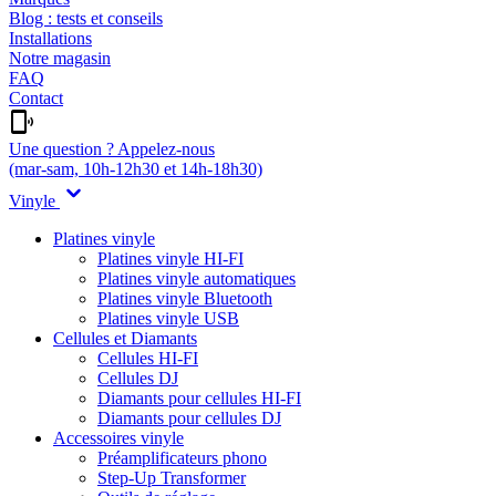
Blog : tests et conseils
Installations
Notre magasin
FAQ
Contact
Une question ? Appelez-nous
(mar-sam, 10h-12h30 et 14h-18h30)
Vinyle
Platines vinyle
Platines vinyle HI-FI
Platines vinyle automatiques
Platines vinyle Bluetooth
Platines vinyle USB
Cellules et Diamants
Cellules HI-FI
Cellules DJ
Diamants pour cellules HI-FI
Diamants pour cellules DJ
Accessoires vinyle
Préamplificateurs phono
Step-Up Transformer