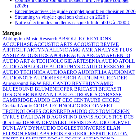
Comment choisir son amplificateur hi-fi : le guide complet
(2026)
Enceintes actives : le guide complet pour bien choisir en 2026
Streaming vs vinyle : quel son choisir en 2026 ?
Notre sélection des meilleurs casque hifi de 500 € à 2000 €
Marques
Abbingdon Music Research
ABSOLUE CREATIONS
ACCUPHASE
ACCUSTIC ARTS
ACOUSTIC REVIVE
AIRTIGHT
AKTYNA
ALLNIC
AMG
AMR
ANALYSIS PLUS
ANSUZ ACOUSTICS
APOGEE
AQUA
ARCAM
ARGENTO
AUDIO
ART & TECHNOLOGIE
ARTESENIA AUDIO
ATOLL
AUDIO ANALOGUE
AUDIO PHYSIC
AUDIO RESEARCH
AUDIO TECHNICA
AUDIOAERO
AUDIOFILIA
AUDIOMAT
AUDIONOTE
AUDIORESEARCH
AUDIUM
AURENDER
Aurorasound
B&W
BEL CANTO
BEYERDYNAMIC
BLUESOUND
BLUMENHOFER
BRICASTI
BRICASTI
DESIGN
BRINKMANN
CA ELECTRONICS
CABASSE
CAMBRIDGE AUDIO
CAT
CEC
CENTAURE
CHORD
Cocktail Audio
CODA TECHNOLOGIES
CONVERT
TECHNOLOGIES
CORNERED AUDIO
CUSTOM DESIGN
CYRUS
DALI
DAN D AGOSTINO
DAVIS ACOUSTICS
DCS
dCS Lina
DENON
DEVIALET
DIESIS
DS AUDIO
DUEVEL
DUNLAVY
DYNAUDIO
EGGLESTONWORKS
ELAN
ELIPSON
EMMLABS
EPOS
ESOTERIC
ESPRIT
ETALON