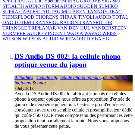
SPECTRAL AUDIO
Spendor
SPIRAL GROOVE
SRA
Stax
STEALTH AUDIO
STORM AUDIO
SUGDEN
SUMIKO
SUPRA CABLES
TAD
TAG MCLAREN
TANNOY
TEAC
THINKFLOOD
THORENS
THRAX
TIVOLI AUDIO
TOTAL
DAC
TOTEM
TRANSFIGURATION
TRANSROTOR
TRIANGLE
TRIPLANAR
VAN DEN HUL
VANDERSTEEN
VERMEER AUDIO
VINCENT
WADIA
WAVAC
WEISS
WILSON
WILSON AUDIO
WIREWORLD
YBA
YG
DS Audio DS-002: la cellule phono
optique venue du japon
Actualites
|
Cellule hifi
,
cellule phono optique
,
ds audio
,
hifi
high-end
&
amg
7 July 2018
Avec la DS Audio DS-002 le fabricant japonais de cellules
phono à capteur optique nous offre sa proposition d'entrée de
gamme de deuxième génération. Certes le prix d'entrée est
conséquent avec un ensemble cellule et préamplificateur dédié
qui coûte 5500 EUR mais compte tenu des performances cette
proposition tient parfaitement la route. Nous vous proposons
de vous présenter cette petite...