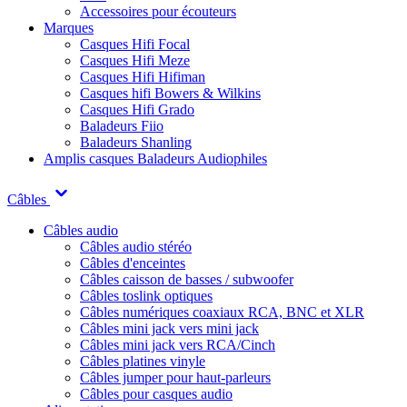
Accessoires pour écouteurs
Marques
Casques Hifi Focal
Casques Hifi Meze
Casques Hifi Hifiman
Casques hifi Bowers & Wilkins
Casques Hifi Grado
Baladeurs Fiio
Baladeurs Shanling
Amplis casques
Baladeurs Audiophiles
Câbles
Câbles audio
Câbles audio stéréo
Câbles d'enceintes
Câbles caisson de basses / subwoofer
Câbles toslink optiques
Câbles numériques coaxiaux RCA, BNC et XLR
Câbles mini jack vers mini jack
Câbles mini jack vers RCA/Cinch
Câbles platines vinyle
Câbles jumper pour haut-parleurs
Câbles pour casques audio