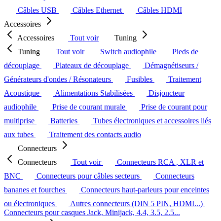
Câbles USB
Câbles Ethernet
Câbles HDMI
Accessoires
Accessoires
Tout voir
Tuning
Tuning
Tout voir
Switch audiophile
Pieds de
découplage
Plateaux de découplage
Démagnétiseurs /
Générateurs d'ondes / Résonateurs
Fusibles
Traitement
Acoustique
Alimentations Stabilisées
Disjoncteur
audiophile
Prise de courant murale
Prise de courant pour
multiprise
Batteries
Tubes électroniques et accessoires liés
aux tubes
Traitement des contacts audio
Connecteurs
Connecteurs
Tout voir
Connecteurs RCA , XLR et
BNC
Connecteurs pour câbles secteurs
Connecteurs
bananes et fourches
Connecteurs haut-parleurs pour enceintes
ou électroniques
Autres connecteurs (DIN 5 PIN, HDMI...)
Connecteurs pour casques Jack, Minijack, 4.4, 3.5, 2.5...