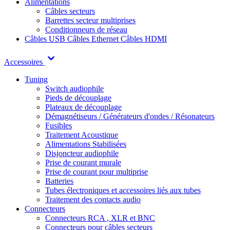
Alimentations
Câbles secteurs
Barrettes secteur multiprises
Conditionneurs de réseau
Câbles USB
Câbles Ethernet
Câbles HDMI
Accessoires
Tuning
Switch audiophile
Pieds de découplage
Plateaux de découplage
Démagnétiseurs / Générateurs d'ondes / Résonateurs
Fusibles
Traitement Acoustique
Alimentations Stabilisées
Disjoncteur audiophile
Prise de courant murale
Prise de courant pour multiprise
Batteries
Tubes électroniques et accessoires liés aux tubes
Traitement des contacts audio
Connecteurs
Connecteurs RCA , XLR et BNC
Connecteurs pour câbles secteurs