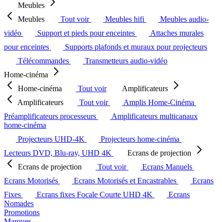
Meubles
Meubles
Tout voir
Meubles hifi
Meubles audio-
vidéo
Support et pieds pour enceintes
Attaches murales
pour enceintes
Supports plafonds et muraux pour projecteurs
Télécommandes
Transmetteurs audio-vidéo
Home-cinéma
Home-cinéma
Tout voir
Amplificateurs
Amplificateurs
Tout voir
Amplis Home-Cinéma
Préamplificateurs processeurs
Amplificateurs multicanaux
home-cinéma
Projecteurs UHD-4K
Projecteurs home-cinéma
Lecteurs DVD, Blu-ray, UHD 4K
Ecrans de projection
Ecrans de projection
Tout voir
Ecrans Manuels
Ecrans Motorisés
Ecrans Motorisés et Encastrables
Ecrans
Fixes
Ecrans fixes Focale Courte UHD 4K
Ecrans
Nomades
Promotions
Marques