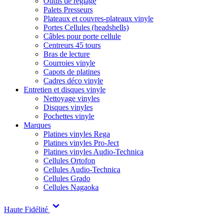
Outils de réglage
Palets Presseurs
Plateaux et couvres-plateaux vinyle
Portes Cellules (headshells)
Câbles pour porte cellule
Centreurs 45 tours
Bras de lecture
Courroies vinyle
Capots de platines
Cadres déco vinyle
Entretien et disques vinyle
Nettoyage vinyles
Disques vinyles
Pochettes vinyle
Marques
Platines vinyles Rega
Platines vinyles Pro-Ject
Platines vinyles Audio-Technica
Cellules Ortofon
Cellules Audio-Technica
Cellules Grado
Cellules Nagaoka
Haute Fidélité