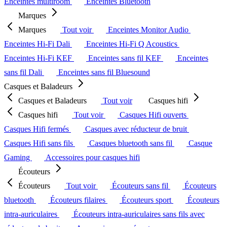
Enceintes multiroom
Enceintes Bluetooth
Marques
Marques
Tout voir
Enceintes Monitor Audio
Enceintes Hi-Fi Dali
Enceintes Hi-Fi Q Acoustics
Enceintes Hi-Fi KEF
Enceintes sans fil KEF
Enceintes
sans fil Dali
Enceintes sans fil Bluesound
Casques et Baladeurs
Casques et Baladeurs
Tout voir
Casques hifi
Casques hifi
Tout voir
Casques Hifi ouverts
Casques Hifi fermés
Casques avec réducteur de bruit
Casques Hifi sans fils
Casques bluetooth sans fil
Casque
Gaming
Accessoires pour casques hifi
Écouteurs
Écouteurs
Tout voir
Écouteurs sans fil
Écouteurs
bluetooth
Écouteurs filaires
Écouteurs sport
Écouteurs
intra-auriculaires
Écouteurs intra-auriculaires sans fils avec