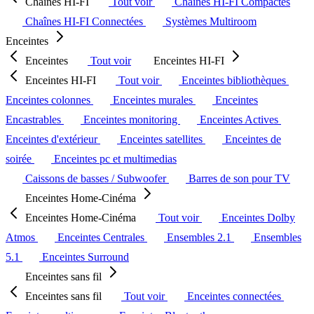
Chaînes HI-FI
Tout voir
Chaînes HI-FI Compactes
Chaînes HI-FI Connectées
Systèmes Multiroom
Enceintes
Enceintes
Tout voir
Enceintes HI-FI
Enceintes HI-FI
Tout voir
Enceintes bibliothèques
Enceintes colonnes
Enceintes murales
Enceintes
Encastrables
Enceintes monitoring
Enceintes Actives
Enceintes d'extérieur
Enceintes satellites
Enceintes de
soirée
Enceintes pc et multimedias
Caissons de basses / Subwoofer
Barres de son pour TV
Enceintes Home-Cinéma
Enceintes Home-Cinéma
Tout voir
Enceintes Dolby
Atmos
Enceintes Centrales
Ensembles 2.1
Ensembles
5.1
Enceintes Surround
Enceintes sans fil
Enceintes sans fil
Tout voir
Enceintes connectées