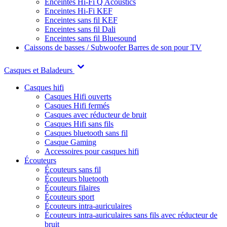
Enceintes Hi-Fi Q Acoustics
Enceintes Hi-Fi KEF
Enceintes sans fil KEF
Enceintes sans fil Dali
Enceintes sans fil Bluesound
Caissons de basses / Subwoofer
Barres de son pour TV
Casques et Baladeurs
Casques hifi
Casques Hifi ouverts
Casques Hifi fermés
Casques avec réducteur de bruit
Casques Hifi sans fils
Casques bluetooth sans fil
Casque Gaming
Accessoires pour casques hifi
Écouteurs
Écouteurs sans fil
Écouteurs bluetooth
Écouteurs filaires
Écouteurs sport
Écouteurs intra-auriculaires
Écouteurs intra-auriculaires sans fils avec réducteur de
bruit