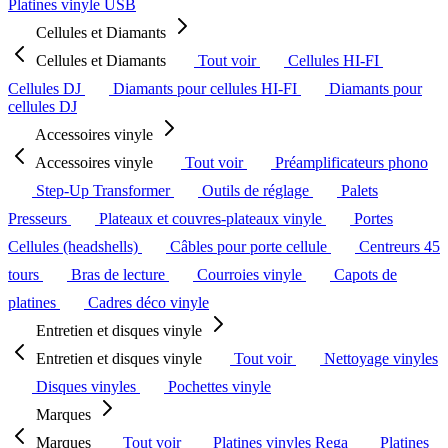
Platines vinyle USB
Cellules et Diamants
Cellules et Diamants
Tout voir
Cellules HI-FI
Cellules DJ
Diamants pour cellules HI-FI
Diamants pour
cellules DJ
Accessoires vinyle
Accessoires vinyle
Tout voir
Préamplificateurs phono
Step-Up Transformer
Outils de réglage
Palets
Presseurs
Plateaux et couvres-plateaux vinyle
Portes
Cellules (headshells)
Câbles pour porte cellule
Centreurs 45
tours
Bras de lecture
Courroies vinyle
Capots de
platines
Cadres déco vinyle
Entretien et disques vinyle
Entretien et disques vinyle
Tout voir
Nettoyage vinyles
Disques vinyles
Pochettes vinyle
Marques
Marques
Tout voir
Platines vinyles Rega
Platines