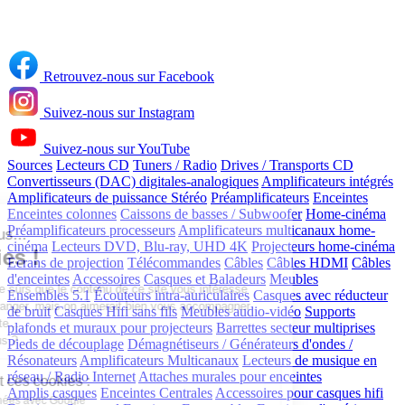
Retrouvez-nous sur Facebook
Suivez-nous sur Instagram
Suivez-nous sur YouTube
Sources
Lecteurs CD
Tuners / Radio
Drives / Transports CD
Convertisseurs (DAC) digitales-analogiques
Amplificateurs intégrés
Continuer sans accepter
Amplificateurs de puissance Stéréo
Préamplificateurs
Enceintes
Enceintes colonnes
Caissons de basses / Subwoofer
Home-cinéma
Préamplificateurs processeurs
Amplificateurs multicanaux home-
Salut c'est nous...
cinéma
Lecteurs DVD, Blu-ray, UHD 4K
Projecteurs home-cinéma
les Cookies !
Ecrans de projection
Télécommandes
Câbles
Câbles HDMI
Câbles
d'enceintes
Accessoires
Casques et Baladeurs
Meubles
On a attendu d'être sûrs que le contenu de ce site vous intéresse
Ensembles 5.1
Écouteurs intra-auriculaires
Casques avec réducteur
avant de vous déranger, mais on aimerait bien vous accompagner
de bruit
Casques Hifi sans fils
Meubles audio-vidéo
Supports
pendant votre visite...
plafonds et muraux pour projecteurs
Barrettes secteur multiprises
C'est OK pour vous ?
Pieds de découplage
Démagnétiseurs / Générateurs d'ondes /
Résonateurs
Amplificateurs Multicanaux
Lecteurs de musique en
réseau / Radio Internet
Attaches murales pour enceintes
À quoi servent ces cookies :
Amplis casques
Enceintes Centrales
Accessoires pour casques hifi
Partage de données avec Google