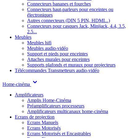
Connecteurs bananes et fourches
Connecteurs haut-parleurs pour enceintes ou
électroniques
Autres connecteurs (DIN 5 PIN, HDMI...)
Connecteurs pour casques Jack, Minijack, 4.4, 3.5,
2.5...
Meubles
Meubles hifi
Meubles audio-vidéo
Support et pieds pour enceintes
Attaches murales pour enceintes
Supports plafonds et muraux pour projecteurs
Télécommandes
Transmetteurs audio-vidéo
Home-cinéma
Amplificateurs
Amplis Home-Cinéma
Préamplificateurs processeurs
Amplificateurs multicanaux home-cinéma
Ecrans de projection
Ecrans Manuels
Ecrans Motorisés
Ecrans Motorisés et Encastrables