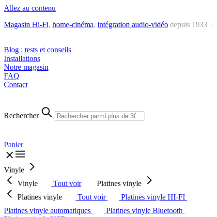
Allez au contenu
Magasin Hi-Fi
,
home-cinéma
,
intégra
tion audio-vidéo
depuis 1933 |
Tél. : +32 2 538 44 51 (mar-sam, 10h-12h30 et 14h-18h30)
Blog : tests et conseils
Installations
Notre magasin
FAQ
Contact
Rechercher
Panier
Vinyle
Vinyle
Tout voir
Platines vinyle
Platines vinyle
Tout voir
Platines vinyle HI-FI
Platines vinyle automatiques
Platines vinyle Bluetooth