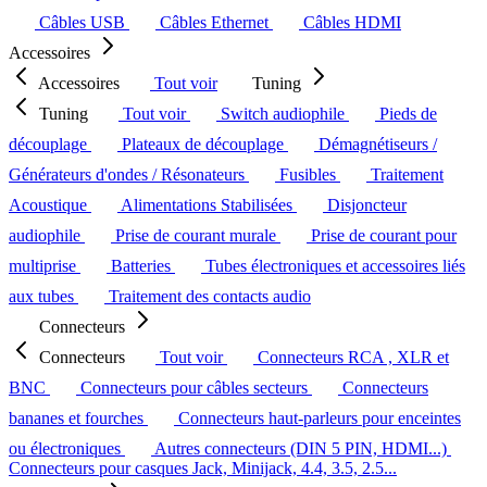
Câbles USB
Câbles Ethernet
Câbles HDMI
Accessoires
Accessoires
Tout voir
Tuning
Tuning
Tout voir
Switch audiophile
Pieds de
découplage
Plateaux de découplage
Démagnétiseurs /
Générateurs d'ondes / Résonateurs
Fusibles
Traitement
Acoustique
Alimentations Stabilisées
Disjoncteur
audiophile
Prise de courant murale
Prise de courant pour
multiprise
Batteries
Tubes électroniques et accessoires liés
aux tubes
Traitement des contacts audio
Connecteurs
Connecteurs
Tout voir
Connecteurs RCA , XLR et
BNC
Connecteurs pour câbles secteurs
Connecteurs
bananes et fourches
Connecteurs haut-parleurs pour enceintes
ou électroniques
Autres connecteurs (DIN 5 PIN, HDMI...)
Connecteurs pour casques Jack, Minijack, 4.4, 3.5, 2.5...