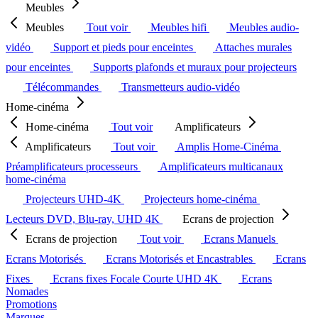
Meubles
Meubles
Tout voir
Meubles hifi
Meubles audio-
vidéo
Support et pieds pour enceintes
Attaches murales
pour enceintes
Supports plafonds et muraux pour projecteurs
Télécommandes
Transmetteurs audio-vidéo
Home-cinéma
Home-cinéma
Tout voir
Amplificateurs
Amplificateurs
Tout voir
Amplis Home-Cinéma
Préamplificateurs processeurs
Amplificateurs multicanaux
home-cinéma
Projecteurs UHD-4K
Projecteurs home-cinéma
Lecteurs DVD, Blu-ray, UHD 4K
Ecrans de projection
Ecrans de projection
Tout voir
Ecrans Manuels
Ecrans Motorisés
Ecrans Motorisés et Encastrables
Ecrans
Fixes
Ecrans fixes Focale Courte UHD 4K
Ecrans
Nomades
Promotions
Marques