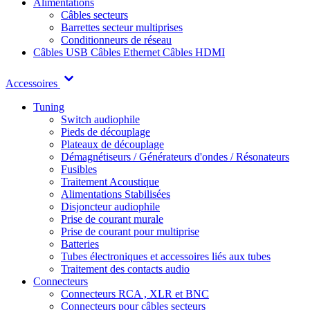
Alimentations
Câbles secteurs
Barrettes secteur multiprises
Conditionneurs de réseau
Câbles USB
Câbles Ethernet
Câbles HDMI
Accessoires
Tuning
Switch audiophile
Pieds de découplage
Plateaux de découplage
Démagnétiseurs / Générateurs d'ondes / Résonateurs
Fusibles
Traitement Acoustique
Alimentations Stabilisées
Disjoncteur audiophile
Prise de courant murale
Prise de courant pour multiprise
Batteries
Tubes électroniques et accessoires liés aux tubes
Traitement des contacts audio
Connecteurs
Connecteurs RCA , XLR et BNC
Connecteurs pour câbles secteurs