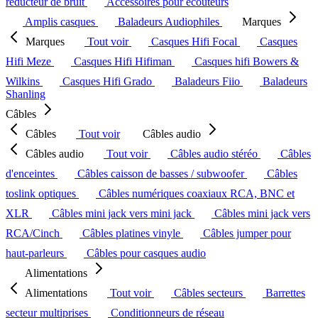
réducteur de bruit
Accessoires pour écouteurs
Amplis casques
Baladeurs Audiophiles
Marques
Marques
Tout voir
Casques Hifi Focal
Casques
Hifi Meze
Casques Hifi Hifiman
Casques hifi Bowers &
Wilkins
Casques Hifi Grado
Baladeurs Fiio
Baladeurs
Shanling
Câbles
Câbles
Tout voir
Câbles audio
Câbles audio
Tout voir
Câbles audio stéréo
Câbles
d'enceintes
Câbles caisson de basses / subwoofer
Câbles
toslink optiques
Câbles numériques coaxiaux RCA, BNC et
XLR
Câbles mini jack vers mini jack
Câbles mini jack vers
RCA/Cinch
Câbles platines vinyle
Câbles jumper pour
haut-parleurs
Câbles pour casques audio
Alimentations
Alimentations
Tout voir
Câbles secteurs
Barrettes
secteur multiprises
Conditionneurs de réseau