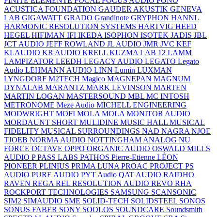
FINITE ELEMENTE
FOCAL
FOCUS AUDIO
FONO
ACUSTICA
FOUNDATION
GAUDER AKUSTIK
GENEVA
LAB
GIGAWATT
GRADO
Grandinote
GRYPHON
HANNL
HARMONIC RESOLUTION SYSTEMS
HARTVIG
HEED
HEGEL
HIFIMAN
IFI
IKEDA
ISOPHON
ISOTEK
JADIS
JBL
JCT AUDIO
JEFF ROWLAND
JL AUDIO
JMR
JVC
KEF
KLAUDIO
KR AUDIO
KRELL
KUZMA
LAB 12
LAMM
LAMPIZATOR
LEEDH
LEGACY AUDIO
LEGATO
Legato
Audio
LEHMANN AUDIO
LINN
Lumin
LUXMAN
LYNGDORF
M2TECH
Magico
MAGNEPAN
MAGNUM
DYNALAB
MARANTZ
MARK LEVINSON
MARTEN
MARTIN LOGAN
MASTERSOUND
MBL
MC INTOSH
METRONOME
Meze Audio
MICHELL ENGINEERING
MODWRIGHT
MOFI
MOLA MOLA
MONITOR AUDIO
MORDAUNT SHORT
MULIDINE
MUSIC HALL
MUSICAL
FIDELITY
MUSICAL SURROUNDINGS
NAD
NAGRA
NJOE
TJOEB
NORMA AUDIO
NOTTINGHAM ANALOG
NU
FORCE
OCTAVE
OPPO
ORGANIC AUDIO
OSWALD MILLS
AUDIO
P
PASS LABS
PATHOS
Pierre-Etienne LÉON
PIONEER
PLINIUS
PRIMA LUNA
PROAC
PROJECT
PS
AUDIO
PURE AUDIO
PYT Audio
QAT AUDIO
RAIDHO
RAVEN
REGA
REL
RESOLUTION AUDIO
REVO
RHA
ROCKPORT TECHNOLOGIES
SAMSUNG
SCANSONIC
SIM2
SIMAUDIO
SME
SOLID-TECH
SOLIDSTEEL
SONOS
SONUS FABER
SONY
SOOLOS
SOUNDCARE
Soundsmith