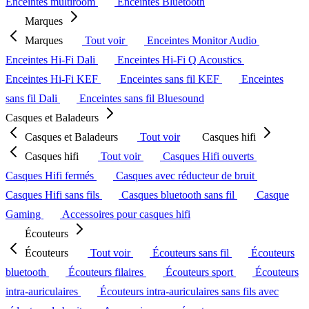
Enceintes multiroom
Enceintes Bluetooth
Marques
Marques
Tout voir
Enceintes Monitor Audio
Enceintes Hi-Fi Dali
Enceintes Hi-Fi Q Acoustics
Enceintes Hi-Fi KEF
Enceintes sans fil KEF
Enceintes
sans fil Dali
Enceintes sans fil Bluesound
Casques et Baladeurs
Casques et Baladeurs
Tout voir
Casques hifi
Casques hifi
Tout voir
Casques Hifi ouverts
Casques Hifi fermés
Casques avec réducteur de bruit
Casques Hifi sans fils
Casques bluetooth sans fil
Casque
Gaming
Accessoires pour casques hifi
Écouteurs
Écouteurs
Tout voir
Écouteurs sans fil
Écouteurs
bluetooth
Écouteurs filaires
Écouteurs sport
Écouteurs
intra-auriculaires
Écouteurs intra-auriculaires sans fils avec