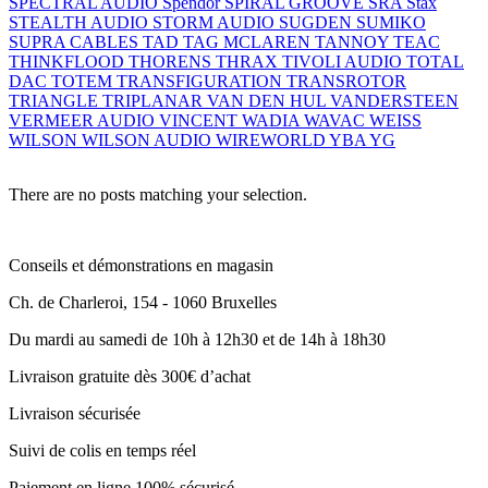
SPECTRAL AUDIO
Spendor
SPIRAL GROOVE
SRA
Stax
STEALTH AUDIO
STORM AUDIO
SUGDEN
SUMIKO
SUPRA CABLES
TAD
TAG MCLAREN
TANNOY
TEAC
THINKFLOOD
THORENS
THRAX
TIVOLI AUDIO
TOTAL
DAC
TOTEM
TRANSFIGURATION
TRANSROTOR
TRIANGLE
TRIPLANAR
VAN DEN HUL
VANDERSTEEN
VERMEER AUDIO
VINCENT
WADIA
WAVAC
WEISS
WILSON
WILSON AUDIO
WIREWORLD
YBA
YG
There are no posts matching your selection.
Conseils et démonstrations en magasin
Ch. de Charleroi, 154 - 1060 Bruxelles
Du mardi au samedi de 10h à 12h30 et de 14h à 18h30
Livraison gratuite dès 300€ d’achat
Livraison sécurisée
Suivi de colis en temps réel
Paiement en ligne 100% sécurisé