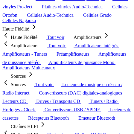
vinyles Pro-Ject
Platines vinyles Audio-Technica
Cellules
Ortofon
Cellules Audio-Technica
Cellules Grado
Cellules Nagaoka
Haute Fidélité
Haute Fidélité
Tout voir
Amplificateurs
Amplificateurs
Tout voir
Amplificateurs intégrés
Amplificateurs - Tuners
Préamplificateurs
Amplificateurs
de puissance Stéréo
Amplificateurs de puissance Mono
Amplificateurs Multicanaux
Sources
Sources
Tout voir
Lecteurs de musique en réseau /
Radio Internet
Convertisseurs (DAC) digitales-analogiques
Lecteurs CD
Drives / Transports CD
Tuners / Radio
Horloges - Clock
Convertisseurs USB / SPDIF
Lecteurs de
cassettes
Récepteurs Bluetooth
Emetteur Bluetooth
Chaînes HI-FI