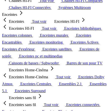
Chaînes HI-FI
Tout voir
Chaînes HI-FI Compactes
Chaînes HI-FI Connectées
Systèmes Multiroom
Enceintes
Enceintes
Tout voir
Enceintes HI-FI
Enceintes HI-FI
Tout voir
Enceintes bibliothèques
Enceintes colonnes
Enceintes murales
Enceintes
Encastrables
Enceintes monitoring
Enceintes Actives
Enceintes d'extérieur
Enceintes satellites
Enceintes de
soirée
Enceintes pc et multimedias
Caissons de basses / Subwoofer
Barres de son pour TV
Enceintes Home-Cinéma
Enceintes Home-Cinéma
Tout voir
Enceintes Dolby
Atmos
Enceintes Centrales
Ensembles 2.1
Ensembles
5.1
Enceintes Surround
Enceintes sans fil
Enceintes sans fil
Tout voir
Enceintes connectées