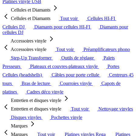
Platines vinyle USB
Cellules et Diamants
Cellules et Diamants
Tout voir
Cellules HI-FI
Cellules DJ
Diamants pour cellules HI-FI
Diamants pour
cellules DJ
Accessoires vinyle
Accessoires vinyle
Tout voir
Préamplificateurs phono
Step-Up Transformer
Outils de réglage
Palets
Presseurs
Plateaux et couvres-plateaux vinyle
Portes
Cellules (headshells)
Câbles pour porte cellule
Centreurs 45
tours
Bras de lecture
Courroies vinyle
Capots de
platines
Cadres déco vinyle
Entretien et disques vinyle
Entretien et disques vinyle
Tout voir
Nettoyage vinyles
Disques vinyles
Pochettes vinyle
Marques
Marques
Tout voir
Platines vinyles Rega
Platines