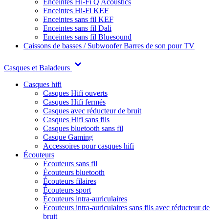
Enceintes Hi-Fi Q Acoustics
Enceintes Hi-Fi KEF
Enceintes sans fil KEF
Enceintes sans fil Dali
Enceintes sans fil Bluesound
Caissons de basses / Subwoofer
Barres de son pour TV
Casques et Baladeurs
Casques hifi
Casques Hifi ouverts
Casques Hifi fermés
Casques avec réducteur de bruit
Casques Hifi sans fils
Casques bluetooth sans fil
Casque Gaming
Accessoires pour casques hifi
Écouteurs
Écouteurs sans fil
Écouteurs bluetooth
Écouteurs filaires
Écouteurs sport
Écouteurs intra-auriculaires
Écouteurs intra-auriculaires sans fils avec réducteur de
bruit