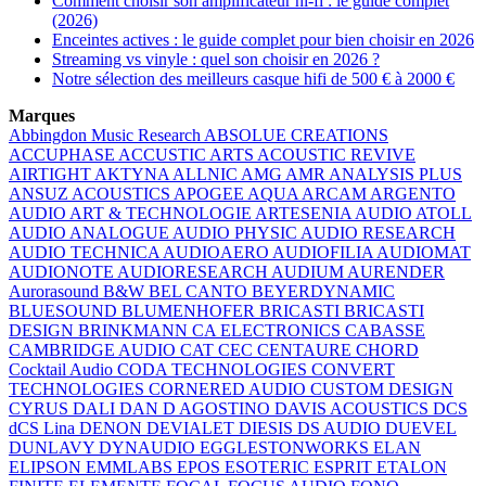
Comment choisir son amplificateur hi-fi : le guide complet
(2026)
Enceintes actives : le guide complet pour bien choisir en 2026
Streaming vs vinyle : quel son choisir en 2026 ?
Notre sélection des meilleurs casque hifi de 500 € à 2000 €
Marques
Abbingdon Music Research
ABSOLUE CREATIONS
ACCUPHASE
ACCUSTIC ARTS
ACOUSTIC REVIVE
AIRTIGHT
AKTYNA
ALLNIC
AMG
AMR
ANALYSIS PLUS
ANSUZ ACOUSTICS
APOGEE
AQUA
ARCAM
ARGENTO
AUDIO
ART & TECHNOLOGIE
ARTESENIA AUDIO
ATOLL
AUDIO ANALOGUE
AUDIO PHYSIC
AUDIO RESEARCH
AUDIO TECHNICA
AUDIOAERO
AUDIOFILIA
AUDIOMAT
AUDIONOTE
AUDIORESEARCH
AUDIUM
AURENDER
Aurorasound
B&W
BEL CANTO
BEYERDYNAMIC
BLUESOUND
BLUMENHOFER
BRICASTI
BRICASTI
DESIGN
BRINKMANN
CA ELECTRONICS
CABASSE
CAMBRIDGE AUDIO
CAT
CEC
CENTAURE
CHORD
Cocktail Audio
CODA TECHNOLOGIES
CONVERT
TECHNOLOGIES
CORNERED AUDIO
CUSTOM DESIGN
CYRUS
DALI
DAN D AGOSTINO
DAVIS ACOUSTICS
DCS
dCS Lina
DENON
DEVIALET
DIESIS
DS AUDIO
DUEVEL
DUNLAVY
DYNAUDIO
EGGLESTONWORKS
ELAN
ELIPSON
EMMLABS
EPOS
ESOTERIC
ESPRIT
ETALON