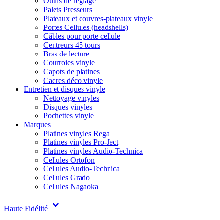
Outils de réglage
Palets Presseurs
Plateaux et couvres-plateaux vinyle
Portes Cellules (headshells)
Câbles pour porte cellule
Centreurs 45 tours
Bras de lecture
Courroies vinyle
Capots de platines
Cadres déco vinyle
Entretien et disques vinyle
Nettoyage vinyles
Disques vinyles
Pochettes vinyle
Marques
Platines vinyles Rega
Platines vinyles Pro-Ject
Platines vinyles Audio-Technica
Cellules Ortofon
Cellules Audio-Technica
Cellules Grado
Cellules Nagaoka
Haute Fidélité