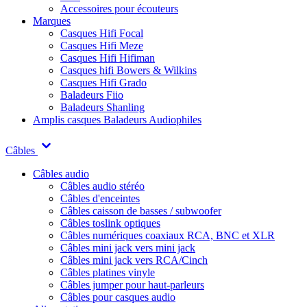
Accessoires pour écouteurs
Marques
Casques Hifi Focal
Casques Hifi Meze
Casques Hifi Hifiman
Casques hifi Bowers & Wilkins
Casques Hifi Grado
Baladeurs Fiio
Baladeurs Shanling
Amplis casques
Baladeurs Audiophiles
Câbles
Câbles audio
Câbles audio stéréo
Câbles d'enceintes
Câbles caisson de basses / subwoofer
Câbles toslink optiques
Câbles numériques coaxiaux RCA, BNC et XLR
Câbles mini jack vers mini jack
Câbles mini jack vers RCA/Cinch
Câbles platines vinyle
Câbles jumper pour haut-parleurs
Câbles pour casques audio