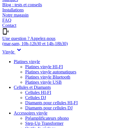
Blog : tests et conseils
Installations
Notre magasin
FAQ
Contact
Une question ? Appelez-nous
(mar-sam, 10h-12h30 et 14h-18h30)
Vinyle
Platines vinyle
Platines vinyle HI-FI
Platines vinyle automatiques
Platines vinyle Bluetooth
Platines vinyle USB
Cellules et Diamants
Cellules HI-FI
Cellules DJ
Diamants pour cellules HI-FI
Diamants pour cellules DJ
Accessoires vinyle
Préamplificateurs phono
Step-Up Transformer