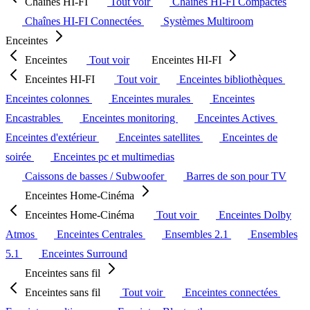
Chaînes HI-FI
Tout voir
Chaînes HI-FI Compactes
Chaînes HI-FI Connectées
Systèmes Multiroom
Enceintes
Enceintes
Tout voir
Enceintes HI-FI
Enceintes HI-FI
Tout voir
Enceintes bibliothèques
Enceintes colonnes
Enceintes murales
Enceintes
Encastrables
Enceintes monitoring
Enceintes Actives
Enceintes d'extérieur
Enceintes satellites
Enceintes de
soirée
Enceintes pc et multimedias
Caissons de basses / Subwoofer
Barres de son pour TV
Enceintes Home-Cinéma
Enceintes Home-Cinéma
Tout voir
Enceintes Dolby
Atmos
Enceintes Centrales
Ensembles 2.1
Ensembles
5.1
Enceintes Surround
Enceintes sans fil
Enceintes sans fil
Tout voir
Enceintes connectées