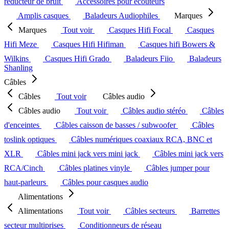
réducteur de bruit
Accessoires pour écouteurs
Amplis casques
Baladeurs Audiophiles
Marques
Marques
Tout voir
Casques Hifi Focal
Casques
Hifi Meze
Casques Hifi Hifiman
Casques hifi Bowers &
Wilkins
Casques Hifi Grado
Baladeurs Fiio
Baladeurs
Shanling
Câbles
Câbles
Tout voir
Câbles audio
Câbles audio
Tout voir
Câbles audio stéréo
Câbles
d'enceintes
Câbles caisson de basses / subwoofer
Câbles
toslink optiques
Câbles numériques coaxiaux RCA, BNC et
XLR
Câbles mini jack vers mini jack
Câbles mini jack vers
RCA/Cinch
Câbles platines vinyle
Câbles jumper pour
haut-parleurs
Câbles pour casques audio
Alimentations
Alimentations
Tout voir
Câbles secteurs
Barrettes
secteur multiprises
Conditionneurs de réseau