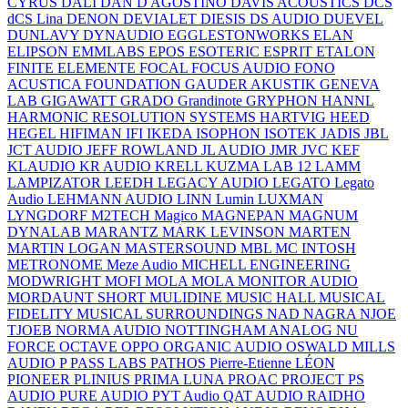
CYRUS
DALI
DAN D AGOSTINO
DAVIS ACOUSTICS
DCS
dCS Lina
DENON
DEVIALET
DIESIS
DS AUDIO
DUEVEL
DUNLAVY
DYNAUDIO
EGGLESTONWORKS
ELAN
ELIPSON
EMMLABS
EPOS
ESOTERIC
ESPRIT
ETALON
FINITE ELEMENTE
FOCAL
FOCUS AUDIO
FONO
ACUSTICA
FOUNDATION
GAUDER AKUSTIK
GENEVA
LAB
GIGAWATT
GRADO
Grandinote
GRYPHON
HANNL
HARMONIC RESOLUTION SYSTEMS
HARTVIG
HEED
HEGEL
HIFIMAN
IFI
IKEDA
ISOPHON
ISOTEK
JADIS
JBL
JCT AUDIO
JEFF ROWLAND
JL AUDIO
JMR
JVC
KEF
KLAUDIO
KR AUDIO
KRELL
KUZMA
LAB 12
LAMM
LAMPIZATOR
LEEDH
LEGACY AUDIO
LEGATO
Legato
Audio
LEHMANN AUDIO
LINN
Lumin
LUXMAN
LYNGDORF
M2TECH
Magico
MAGNEPAN
MAGNUM
DYNALAB
MARANTZ
MARK LEVINSON
MARTEN
MARTIN LOGAN
MASTERSOUND
MBL
MC INTOSH
METRONOME
Meze Audio
MICHELL ENGINEERING
MODWRIGHT
MOFI
MOLA MOLA
MONITOR AUDIO
MORDAUNT SHORT
MULIDINE
MUSIC HALL
MUSICAL
FIDELITY
MUSICAL SURROUNDINGS
NAD
NAGRA
NJOE
TJOEB
NORMA AUDIO
NOTTINGHAM ANALOG
NU
FORCE
OCTAVE
OPPO
ORGANIC AUDIO
OSWALD MILLS
AUDIO
P
PASS LABS
PATHOS
Pierre-Etienne LÉON
PIONEER
PLINIUS
PRIMA LUNA
PROAC
PROJECT
PS
AUDIO
PURE AUDIO
PYT Audio
QAT AUDIO
RAIDHO