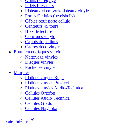
Outils de réglage
Palets Presseurs
Plateaux et couvres-plateaux vinyle
Portes Cellules (headshells)
Câbles pour porte cellule
Centreurs 45 tours
Bras de lecture
Courroies vinyle
Capots de platines
Cadres déco vinyle
Entretien et disques vinyle
Nettoyage vinyles
Disques vinyles
Pochettes vinyle
Marques
Platines vinyles Rega
Platines vinyles Pro-Ject
Platines vinyles Audio-Technica
Cellules Ortofon
Cellules Audio-Technica
Cellules Grado
Cellules Nagaoka
Haute Fidélité