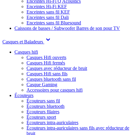
Enceintes Hi-Fi Q Acoustics
Enceintes Hi-Fi KEF
Enceintes sans fil KEF
Enceintes sans fil Dali
Enceintes sans fil Bluesound
Caissons de basses / Subwoofer
Barres de son pour TV
Casques et Baladeurs
Casques hifi
Casques Hifi ouverts
Casques Hifi fermés
Casques avec réducteur de bruit
Casques Hifi sans fils
Casques bluetooth sans fil
Casque Gaming
Accessoires pour casques hifi
Écouteurs
Écouteurs sans fil
Écouteurs bluetooth
Écouteurs filaires
Écouteurs sport
Écouteurs intra-auriculaires
Écouteurs intra-auriculaires sans fils avec réducteur de
bruit