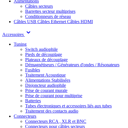
Alimentations
Câbles secteurs
Barrettes secteur multiprises
Conditionneurs de réseau
Câbles USB
Câbles Ethernet
Câbles HDMI
Accessoires
Tuning
Switch audiophile
Pieds de découplage
Plateaux de découplage
Démagnétiseurs / Générateurs d'ondes / Résonateurs
Fusibles
Traitement Acoustique
Alimentations Stabilisées
Disjoncteur audiophile
Prise de courant murale
Prise de courant pour multiprise
Batteries
Tubes électroniques et accessoires liés aux tubes
Traitement des contacts audio
Connecteurs
Connecteurs RCA , XLR et BNC
Connecteurs pour câbles secteurs