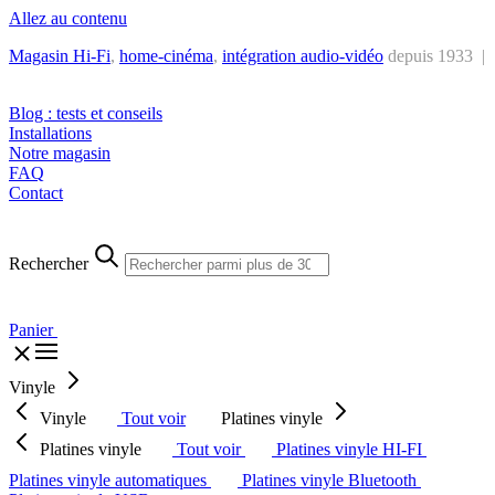
Allez au contenu
Magasin Hi-Fi
,
home-cinéma
,
intégra
tion audio-vidéo
depuis 1933 |
Tél. : +32 2 538 44 51 (mar-sam, 10h-12h30 et 14h-18h30)
Blog : tests et conseils
Installations
Notre magasin
FAQ
Contact
Rechercher
Panier
Vinyle
Vinyle
Tout voir
Platines vinyle
Platines vinyle
Tout voir
Platines vinyle HI-FI
Platines vinyle automatiques
Platines vinyle Bluetooth