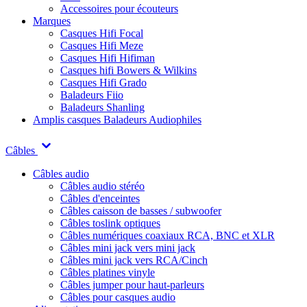
Accessoires pour écouteurs
Marques
Casques Hifi Focal
Casques Hifi Meze
Casques Hifi Hifiman
Casques hifi Bowers & Wilkins
Casques Hifi Grado
Baladeurs Fiio
Baladeurs Shanling
Amplis casques
Baladeurs Audiophiles
Câbles
Câbles audio
Câbles audio stéréo
Câbles d'enceintes
Câbles caisson de basses / subwoofer
Câbles toslink optiques
Câbles numériques coaxiaux RCA, BNC et XLR
Câbles mini jack vers mini jack
Câbles mini jack vers RCA/Cinch
Câbles platines vinyle
Câbles jumper pour haut-parleurs
Câbles pour casques audio