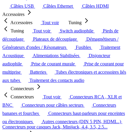
Câbles USB
Câbles Ethernet
Câbles HDMI
Accessoires
Accessoires
Tout voir
Tuning
Tuning
Tout voir
Switch audiophile
Pieds de
découplage
Plateaux de découplage
Démagnétiseurs /
Générateurs d'ondes / Résonateurs
Fusibles
Traitement
Acoustique
Alimentations Stabilisées
Disjoncteur
audiophile
Prise de courant murale
Prise de courant pour
multiprise
Batteries
Tubes électroniques et accessoires liés
aux tubes
Traitement des contacts audio
Connecteurs
Connecteurs
Tout voir
Connecteurs RCA , XLR et
BNC
Connecteurs pour câbles secteurs
Connecteurs
bananes et fourches
Connecteurs haut-parleurs pour enceintes
ou électroniques
Autres connecteurs (DIN 5 PIN, HDMI...)
Connecteurs pour casques Jack, Minijack, 4.4, 3.5, 2.5...