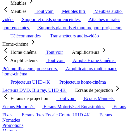
Meubles
Meubles
Tout voir
Meubles hifi
Meubles audio-
vidéo
Support et pieds pour enceintes
Attaches murales
pour enceintes
Supports plafonds et muraux pour projecteurs
Télécommandes
Transmetteurs audio-vidéo
Home-cinéma
Home-cinéma
Tout voir
Amplificateurs
Amplificateurs
Tout voir
Amplis Home-Cinéma
Préamplificateurs processeurs
Amplificateurs multicanaux
home-cinéma
Projecteurs UHD-4K
Projecteurs home-cinéma
Lecteurs DVD, Blu-ray, UHD 4K
Ecrans de projection
Ecrans de projection
Tout voir
Ecrans Manuels
Ecrans Motorisés
Ecrans Motorisés et Encastrables
Ecrans
Fixes
Ecrans fixes Focale Courte UHD 4K
Ecrans
Nomades
Promotions
Marques