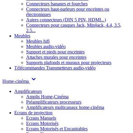
Connecteurs bananes et fourches
Connecteurs haut-parleurs pour enceintes ou
électroniques
Autres connecteurs (DIN 5 PIN, HDMI...)
Connecteurs pour casques Jack, Minijack, 4.4, 3.5,
2.5...
Meubles
Meubles hifi
Meubles audio-vidéo
Support et pieds pour enceintes
Attaches murales pour enceintes
Supports plafonds et muraux pour projecteurs
Télécommandes
Transmetteurs audio-vidéo
Home-cinéma
Amplificateurs
Amplis Home-Cinéma
Préamplificateurs processeurs
Amplificateurs multicanaux home-cinéma
Ecrans de projection
Ecrans Manuels
Ecrans Motorisés
Ecrans Motorisés et Encastrables