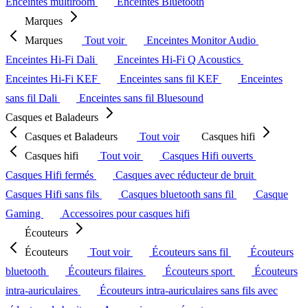
Enceintes multiroom
Enceintes Bluetooth
Marques
Marques
Tout voir
Enceintes Monitor Audio
Enceintes Hi-Fi Dali
Enceintes Hi-Fi Q Acoustics
Enceintes Hi-Fi KEF
Enceintes sans fil KEF
Enceintes
sans fil Dali
Enceintes sans fil Bluesound
Casques et Baladeurs
Casques et Baladeurs
Tout voir
Casques hifi
Casques hifi
Tout voir
Casques Hifi ouverts
Casques Hifi fermés
Casques avec réducteur de bruit
Casques Hifi sans fils
Casques bluetooth sans fil
Casque
Gaming
Accessoires pour casques hifi
Écouteurs
Écouteurs
Tout voir
Écouteurs sans fil
Écouteurs
bluetooth
Écouteurs filaires
Écouteurs sport
Écouteurs
intra-auriculaires
Écouteurs intra-auriculaires sans fils avec