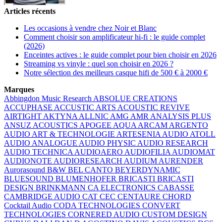
Articles récents
Les occasions à vendre chez Noir et Blanc
Comment choisir son amplificateur hi-fi : le guide complet
(2026)
Enceintes actives : le guide complet pour bien choisir en 2026
Streaming vs vinyle : quel son choisir en 2026 ?
Notre sélection des meilleurs casque hifi de 500 € à 2000 €
Marques
Abbingdon Music Research
ABSOLUE CREATIONS
ACCUPHASE
ACCUSTIC ARTS
ACOUSTIC REVIVE
AIRTIGHT
AKTYNA
ALLNIC
AMG
AMR
ANALYSIS PLUS
ANSUZ ACOUSTICS
APOGEE
AQUA
ARCAM
ARGENTO
AUDIO
ART & TECHNOLOGIE
ARTESENIA AUDIO
ATOLL
AUDIO ANALOGUE
AUDIO PHYSIC
AUDIO RESEARCH
AUDIO TECHNICA
AUDIOAERO
AUDIOFILIA
AUDIOMAT
AUDIONOTE
AUDIORESEARCH
AUDIUM
AURENDER
Aurorasound
B&W
BEL CANTO
BEYERDYNAMIC
BLUESOUND
BLUMENHOFER
BRICASTI
BRICASTI
DESIGN
BRINKMANN
CA ELECTRONICS
CABASSE
CAMBRIDGE AUDIO
CAT
CEC
CENTAURE
CHORD
Cocktail Audio
CODA TECHNOLOGIES
CONVERT
TECHNOLOGIES
CORNERED AUDIO
CUSTOM DESIGN