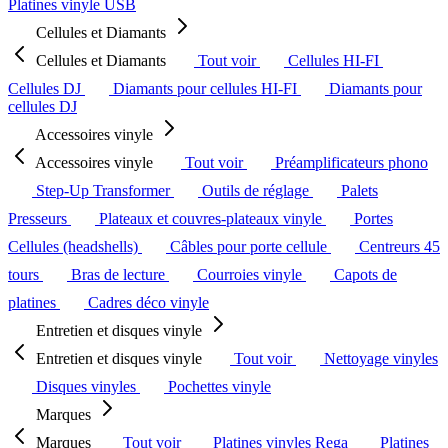
Platines vinyle USB
Cellules et Diamants
Cellules et Diamants
Tout voir
Cellules HI-FI
Cellules DJ
Diamants pour cellules HI-FI
Diamants pour
cellules DJ
Accessoires vinyle
Accessoires vinyle
Tout voir
Préamplificateurs phono
Step-Up Transformer
Outils de réglage
Palets
Presseurs
Plateaux et couvres-plateaux vinyle
Portes
Cellules (headshells)
Câbles pour porte cellule
Centreurs 45
tours
Bras de lecture
Courroies vinyle
Capots de
platines
Cadres déco vinyle
Entretien et disques vinyle
Entretien et disques vinyle
Tout voir
Nettoyage vinyles
Disques vinyles
Pochettes vinyle
Marques
Marques
Tout voir
Platines vinyles Rega
Platines