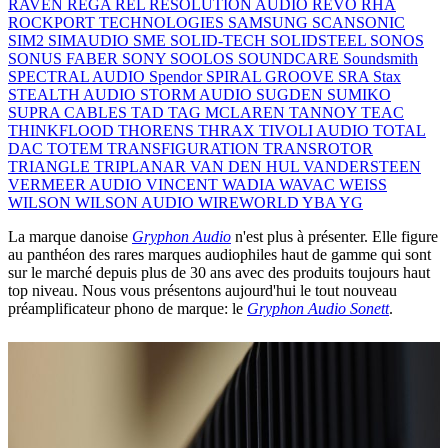
RAVEN
REGA
REL
RESOLUTION AUDIO
REVO
RHA
ROCKPORT TECHNOLOGIES
SAMSUNG
SCANSONIC
SIM2
SIMAUDIO
SME
SOLID-TECH
SOLIDSTEEL
SONOS
SONUS FABER
SONY
SOOLOS
SOUNDCARE
Soundsmith
SPECTRAL AUDIO
Spendor
SPIRAL GROOVE
SRA
Stax
STEALTH AUDIO
STORM AUDIO
SUGDEN
SUMIKO
SUPRA CABLES
TAD
TAG MCLAREN
TANNOY
TEAC
THINKFLOOD
THORENS
THRAX
TIVOLI AUDIO
TOTAL
DAC
TOTEM
TRANSFIGURATION
TRANSROTOR
TRIANGLE
TRIPLANAR
VAN DEN HUL
VANDERSTEEN
VERMEER AUDIO
VINCENT
WADIA
WAVAC
WEISS
WILSON
WILSON AUDIO
WIREWORLD
YBA
YG
La marque danoise
Gryphon Audio
n'est plus à présenter. Elle figure
au panthéon des rares marques audiophiles haut de gamme qui sont
sur le marché depuis plus de 30 ans avec des produits toujours haut
top niveau. Nous vous présentons aujourd'hui le tout nouveau
préamplificateur phono de marque: le
Gryphon Audio Sonett
.