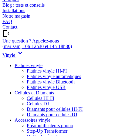
Blog : tests et conseils
Installations
Notre magasin
FAQ
Contact
Une question ? Appelez-nous
(mar-sam, 10h-12h30 et 14h-18h30)
Vinyle
Platines vinyle
Platines vinyle HI-FI
Platines vinyle automatiques
Platines vinyle Bluetooth
Platines vinyle USB
Cellules et Diamants
Cellules HI-FI
Cellules DJ
Diamants pour cellules HI-FI
Diamants pour cellules DJ
Accessoires vinyle
Préamplificateurs phono
Step-Up Transformer