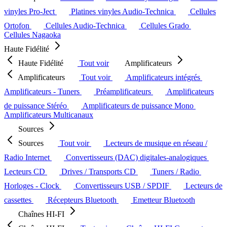
vinyles Pro-Ject
Platines vinyles Audio-Technica
Cellules
Ortofon
Cellules Audio-Technica
Cellules Grado
Cellules Nagaoka
Haute Fidélité
Haute Fidélité
Tout voir
Amplificateurs
Amplificateurs
Tout voir
Amplificateurs intégrés
Amplificateurs - Tuners
Préamplificateurs
Amplificateurs
de puissance Stéréo
Amplificateurs de puissance Mono
Amplificateurs Multicanaux
Sources
Sources
Tout voir
Lecteurs de musique en réseau /
Radio Internet
Convertisseurs (DAC) digitales-analogiques
Lecteurs CD
Drives / Transports CD
Tuners / Radio
Horloges - Clock
Convertisseurs USB / SPDIF
Lecteurs de
cassettes
Récepteurs Bluetooth
Emetteur Bluetooth
Chaînes HI-FI