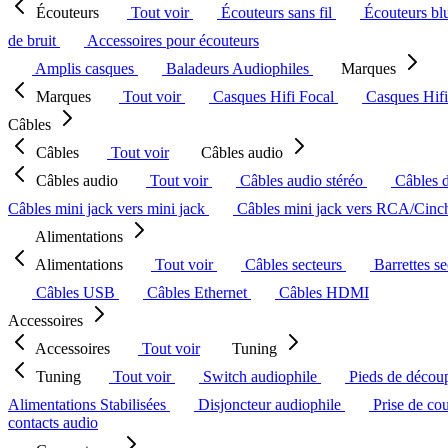
Écouteurs
Tout voir
Écouteurs sans fil
Écouteurs bl
de bruit
Accessoires pour écouteurs
Amplis casques
Baladeurs Audiophiles
Marques
Marques
Tout voir
Casques Hifi Focal
Casques Hif
Câbles
Câbles
Tout voir
Câbles audio
Câbles audio
Tout voir
Câbles audio stéréo
Câbles 
Câbles mini jack vers mini jack
Câbles mini jack vers RCA/Cin
Alimentations
Alimentations
Tout voir
Câbles secteurs
Barrettes s
Câbles USB
Câbles Ethernet
Câbles HDMI
Accessoires
Accessoires
Tout voir
Tuning
Tuning
Tout voir
Switch audiophile
Pieds de décou
Alimentations Stabilisées
Disjoncteur audiophile
Prise de co
contacts audio