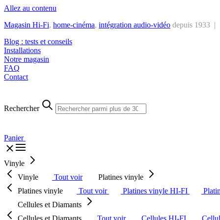
Allez au contenu
Magasin Hi-Fi
,
home-cinéma
,
intégra
tion audio-vidéo
depuis 1933 |
Blog : tests et conseils
Installations
Notre magasin
FAQ
Contact
Rechercher
Panier
Vinyle
Vinyle
Tout voir
Platines vinyle
Platines vinyle
Tout voir
Platines vinyle HI-FI
Plati
Cellules et Diamants
Cellules et Diamants
Tout voir
Cellules HI-FI
Cellu