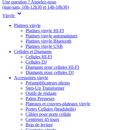
Une question ? Appelez-nous
(mar-sam, 10h-12h30 et 14h-18h30)
Vinyle
Platines vinyle
Platines vinyle HI-FI
Platines vinyle automatiques
Platines vinyle Bluetooth
Platines vinyle USB
Cellules et Diamants
Cellules HI-FI
Cellules DJ
Diamants pour cellules HI-FI
Diamants pour cellules DJ
Accessoires vinyle
Préamplificateurs phono
Step-Up Transformer
Outils de réglage
Palets Presseurs
Plateaux et couvres-plateaux vinyle
Portes Cellules (headshells)
Câbles pour porte cellule
Centreurs 45 tours
Bras de lecture
Courroies vinyle