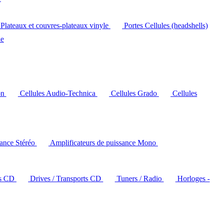
Plateaux et couvres-plateaux vinyle
Portes Cellules (headshells)
le
on
Cellules Audio-Technica
Cellules Grado
Cellules
sance Stéréo
Amplificateurs de puissance Mono
rs CD
Drives / Transports CD
Tuners / Radio
Horloges -