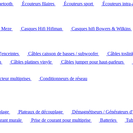
uetooth
Écouteurs filaires
Écouteurs sport
Écouteurs intra-
i Meze
Casques Hifi Hifiman
Casques hifi Bowers & Wilkins
d'enceintes
Câbles caisson de basses / subwoofer
Câbles toslin
ch
Câbles platines vinyle
Câbles jumper pour haut-parleurs
ecteur multiprises
Conditionneurs de réseau
plage
Plateaux de découplage
Démagnétiseurs / Générateurs d
urant murale
Prise de courant pour multiprise
Batteries
Tub