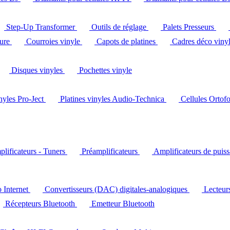
Step-Up Transformer
Outils de réglage
Palets Presseurs
ture
Courroies vinyle
Capots de platines
Cadres déco viny
Disques vinyles
Pochettes vinyle
inyles Pro-Ject
Platines vinyles Audio-Technica
Cellules Ortof
lificateurs - Tuners
Préamplificateurs
Amplificateurs de puis
o Internet
Convertisseurs (DAC) digitales-analogiques
Lecteu
Récepteurs Bluetooth
Emetteur Bluetooth