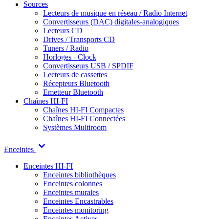
Sources
Lecteurs de musique en réseau / Radio Internet
Convertisseurs (DAC) digitales-analogiques
Lecteurs CD
Drives / Transports CD
Tuners / Radio
Horloges - Clock
Convertisseurs USB / SPDIF
Lecteurs de cassettes
Récepteurs Bluetooth
Emetteur Bluetooth
Chaînes HI-FI
Chaînes HI-FI Compactes
Chaînes HI-FI Connectées
Systèmes Multiroom
Enceintes
Enceintes HI-FI
Enceintes bibliothèques
Enceintes colonnes
Enceintes murales
Enceintes Encastrables
Enceintes monitoring
Enceintes Actives