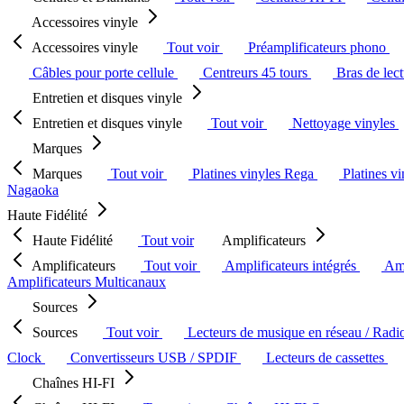
Accessoires vinyle
Accessoires vinyle
Tout voir
Préamplificateurs phono
Câbles pour porte cellule
Centreurs 45 tours
Bras de lec
Entretien et disques vinyle
Entretien et disques vinyle
Tout voir
Nettoyage vinyles
Marques
Marques
Tout voir
Platines vinyles Rega
Platines v
Nagaoka
Haute Fidélité
Haute Fidélité
Tout voir
Amplificateurs
Amplificateurs
Tout voir
Amplificateurs intégrés
Amp
Amplificateurs Multicanaux
Sources
Sources
Tout voir
Lecteurs de musique en réseau / Radi
Clock
Convertisseurs USB / SPDIF
Lecteurs de cassettes
Chaînes HI-FI