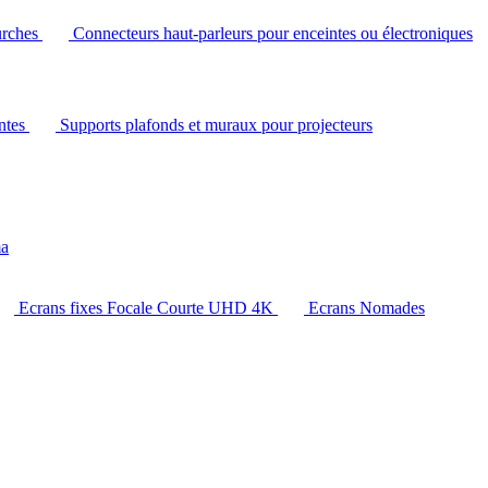
urches
Connecteurs haut-parleurs pour enceintes ou électroniques
intes
Supports plafonds et muraux pour projecteurs
ma
Ecrans fixes Focale Courte UHD 4K
Ecrans Nomades