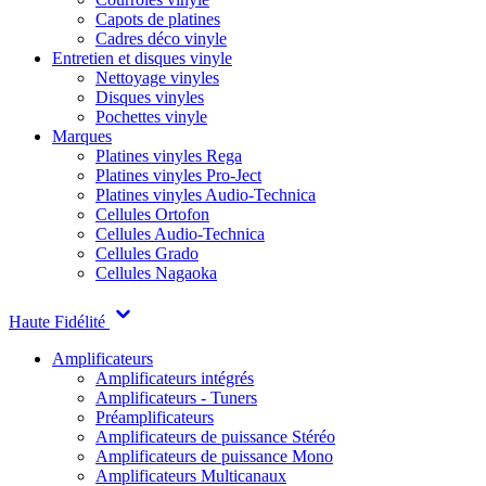
Capots de platines
Cadres déco vinyle
Entretien et disques vinyle
Nettoyage vinyles
Disques vinyles
Pochettes vinyle
Marques
Platines vinyles Rega
Platines vinyles Pro-Ject
Platines vinyles Audio-Technica
Cellules Ortofon
Cellules Audio-Technica
Cellules Grado
Cellules Nagaoka
Haute Fidélité
Amplificateurs
Amplificateurs intégrés
Amplificateurs - Tuners
Préamplificateurs
Amplificateurs de puissance Stéréo
Amplificateurs de puissance Mono
Amplificateurs Multicanaux