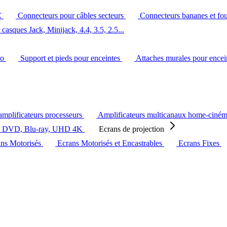
C
Connecteurs pour câbles secteurs
Connecteurs bananes et fo
casques Jack, Minijack, 4.4, 3.5, 2.5...
éo
Support et pieds pour enceintes
Attaches murales pour ence
amplificateurs processeurs
Amplificateurs multicanaux home-ciné
s DVD, Blu-ray, UHD 4K
Ecrans de projection
ans Motorisés
Ecrans Motorisés et Encastrables
Ecrans Fixes