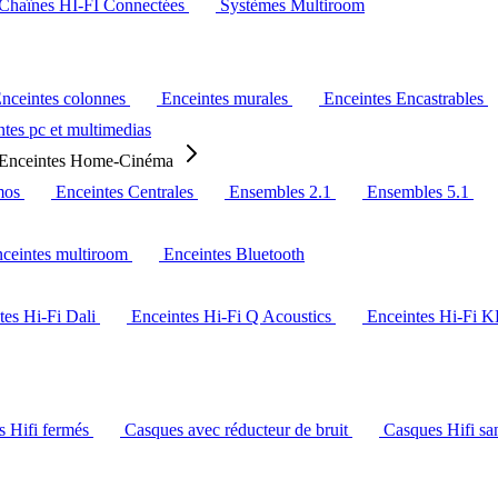
Chaînes HI-FI Connectées
Systèmes Multiroom
nceintes colonnes
Enceintes murales
Enceintes Encastrables
tes pc et multimedias
Enceintes Home-Cinéma
mos
Enceintes Centrales
Ensembles 2.1
Ensembles 5.1
ceintes multiroom
Enceintes Bluetooth
tes Hi-Fi Dali
Enceintes Hi-Fi Q Acoustics
Enceintes Hi-Fi 
s Hifi fermés
Casques avec réducteur de bruit
Casques Hifi san