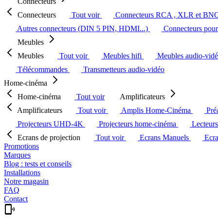
Connecteurs
Connecteurs
Tout voir
Connecteurs RCA , XLR et BN
Autres connecteurs (DIN 5 PIN, HDMI...)
Connecteurs pour 
Meubles
Meubles
Tout voir
Meubles hifi
Meubles audio-vid
Télécommandes
Transmetteurs audio-vidéo
Home-cinéma
Home-cinéma
Tout voir
Amplificateurs
Amplificateurs
Tout voir
Amplis Home-Cinéma
Pré
Projecteurs UHD-4K
Projecteurs home-cinéma
Lecteur
Ecrans de projection
Tout voir
Ecrans Manuels
Ecr
Promotions
Marques
Blog : tests et conseils
Installations
Notre magasin
FAQ
Contact