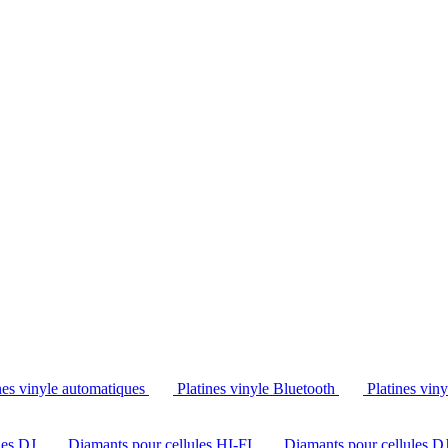
Tél. : +32 2 538 44 51 (mar-sam, 10h-12h30 et 14h-18h30)
nes vinyle automatiques
Platines vinyle Bluetooth
Platines vin
les DJ
Diamants pour cellules HI-FI
Diamants pour cellules D