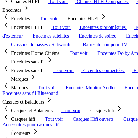
Chaînes HI-FI
Tout voir
Chaînes HI-FI Compactes
Enceintes
Enceintes
Tout voir
Enceintes HI-FI
Enceintes HI-FI
Tout voir
Enceintes bibliothèques
E
d'extérieur
Enceintes satellites
Enceintes de soirée
Encein
Caissons de basses / Subwoofer
Barres de son pour TV
Enceintes Home-Cinéma
Tout voir
Enceintes Dolby At
Enceintes sans fil
Enceintes sans fil
Tout voir
Enceintes connectées
En
Marques
Marques
Tout voir
Enceintes Monitor Audio
Encein
Enceintes sans fil Bluesound
Casques et Baladeurs
Casques et Baladeurs
Tout voir
Casques hifi
Casques hifi
Tout voir
Casques Hifi ouverts
Casque
Accessoires pour casques hifi
Écouteurs