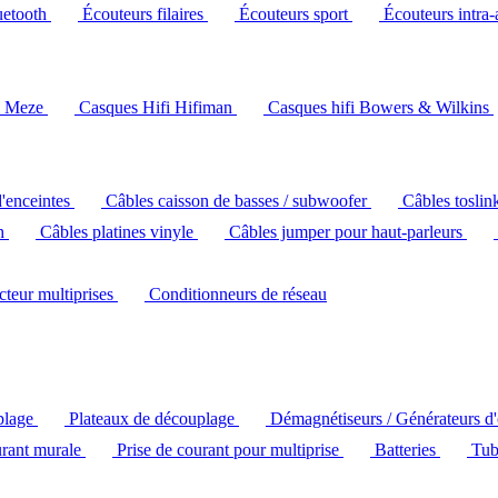
uetooth
Écouteurs filaires
Écouteurs sport
Écouteurs intra-
i Meze
Casques Hifi Hifiman
Casques hifi Bowers & Wilkins
d'enceintes
Câbles caisson de basses / subwoofer
Câbles toslin
ch
Câbles platines vinyle
Câbles jumper pour haut-parleurs
ecteur multiprises
Conditionneurs de réseau
plage
Plateaux de découplage
Démagnétiseurs / Générateurs d
urant murale
Prise de courant pour multiprise
Batteries
Tub