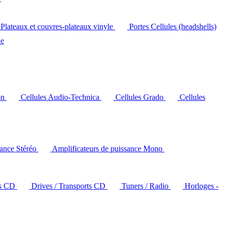
Plateaux et couvres-plateaux vinyle
Portes Cellules (headshells)
le
on
Cellules Audio-Technica
Cellules Grado
Cellules
sance Stéréo
Amplificateurs de puissance Mono
rs CD
Drives / Transports CD
Tuners / Radio
Horloges -