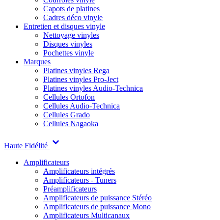
Capots de platines
Cadres déco vinyle
Entretien et disques vinyle
Nettoyage vinyles
Disques vinyles
Pochettes vinyle
Marques
Platines vinyles Rega
Platines vinyles Pro-Ject
Platines vinyles Audio-Technica
Cellules Ortofon
Cellules Audio-Technica
Cellules Grado
Cellules Nagaoka
Haute Fidélité
Amplificateurs
Amplificateurs intégrés
Amplificateurs - Tuners
Préamplificateurs
Amplificateurs de puissance Stéréo
Amplificateurs de puissance Mono
Amplificateurs Multicanaux