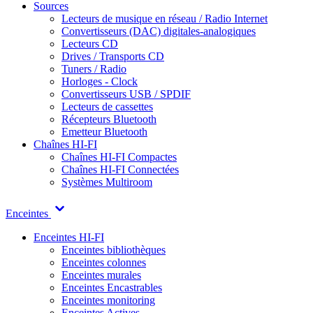
Sources
Lecteurs de musique en réseau / Radio Internet
Convertisseurs (DAC) digitales-analogiques
Lecteurs CD
Drives / Transports CD
Tuners / Radio
Horloges - Clock
Convertisseurs USB / SPDIF
Lecteurs de cassettes
Récepteurs Bluetooth
Emetteur Bluetooth
Chaînes HI-FI
Chaînes HI-FI Compactes
Chaînes HI-FI Connectées
Systèmes Multiroom
Enceintes
Enceintes HI-FI
Enceintes bibliothèques
Enceintes colonnes
Enceintes murales
Enceintes Encastrables
Enceintes monitoring
Enceintes Actives