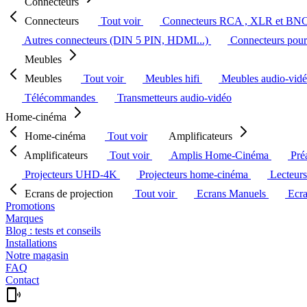
Connecteurs
Connecteurs
Tout voir
Connecteurs RCA , XLR et BN
Autres connecteurs (DIN 5 PIN, HDMI...)
Connecteurs pour 
Meubles
Meubles
Tout voir
Meubles hifi
Meubles audio-vid
Télécommandes
Transmetteurs audio-vidéo
Home-cinéma
Home-cinéma
Tout voir
Amplificateurs
Amplificateurs
Tout voir
Amplis Home-Cinéma
Pré
Projecteurs UHD-4K
Projecteurs home-cinéma
Lecteur
Ecrans de projection
Tout voir
Ecrans Manuels
Ecr
Promotions
Marques
Blog : tests et conseils
Installations
Notre magasin
FAQ
Contact