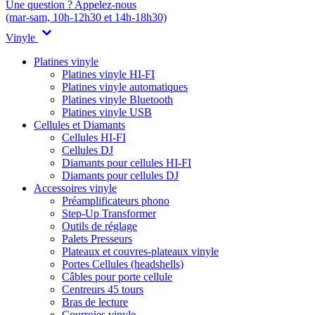
Une question ? Appelez-nous
(mar-sam, 10h-12h30 et 14h-18h30)
Vinyle
Platines vinyle
Platines vinyle HI-FI
Platines vinyle automatiques
Platines vinyle Bluetooth
Platines vinyle USB
Cellules et Diamants
Cellules HI-FI
Cellules DJ
Diamants pour cellules HI-FI
Diamants pour cellules DJ
Accessoires vinyle
Préamplificateurs phono
Step-Up Transformer
Outils de réglage
Palets Presseurs
Plateaux et couvres-plateaux vinyle
Portes Cellules (headshells)
Câbles pour porte cellule
Centreurs 45 tours
Bras de lecture
Courroies vinyle