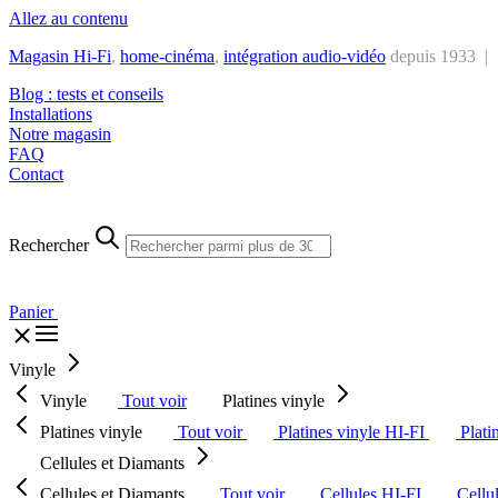
Allez au contenu
Magasin Hi-Fi
,
home-cinéma
,
intégra
tion audio-vidéo
depuis 1933 |
Blog : tests et conseils
Installations
Notre magasin
FAQ
Contact
Rechercher
Panier
Vinyle
Vinyle
Tout voir
Platines vinyle
Platines vinyle
Tout voir
Platines vinyle HI-FI
Plati
Cellules et Diamants
Cellules et Diamants
Tout voir
Cellules HI-FI
Cellu