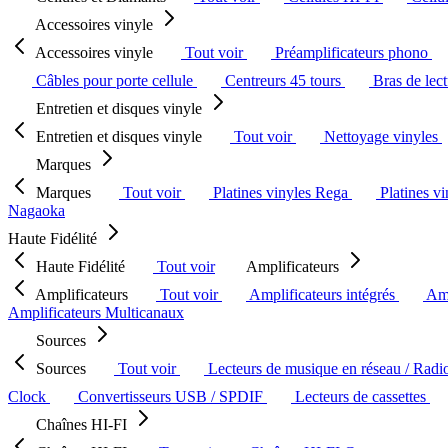
Accessoires vinyle
Accessoires vinyle
Tout voir
Préamplificateurs phono
Câbles pour porte cellule
Centreurs 45 tours
Bras de lec
Entretien et disques vinyle
Entretien et disques vinyle
Tout voir
Nettoyage vinyles
Marques
Marques
Tout voir
Platines vinyles Rega
Platines v
Nagaoka
Haute Fidélité
Haute Fidélité
Tout voir
Amplificateurs
Amplificateurs
Tout voir
Amplificateurs intégrés
Amp
Amplificateurs Multicanaux
Sources
Sources
Tout voir
Lecteurs de musique en réseau / Radi
Clock
Convertisseurs USB / SPDIF
Lecteurs de cassettes
Chaînes HI-FI