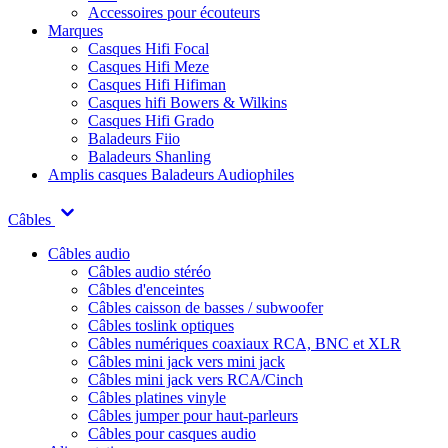
Accessoires pour écouteurs
Marques
Casques Hifi Focal
Casques Hifi Meze
Casques Hifi Hifiman
Casques hifi Bowers & Wilkins
Casques Hifi Grado
Baladeurs Fiio
Baladeurs Shanling
Amplis casques
Baladeurs Audiophiles
Câbles
Câbles audio
Câbles audio stéréo
Câbles d'enceintes
Câbles caisson de basses / subwoofer
Câbles toslink optiques
Câbles numériques coaxiaux RCA, BNC et XLR
Câbles mini jack vers mini jack
Câbles mini jack vers RCA/Cinch
Câbles platines vinyle
Câbles jumper pour haut-parleurs
Câbles pour casques audio