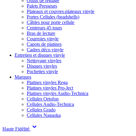
Outils de réglage
Palets Presseurs
Plateaux et couvres-plateaux vinyle
Portes Cellules (headshells)
Câbles pour porte cellule
Centreurs 45 tours
Bras de lecture
Courroies vinyle
Capots de platines
Cadres déco vinyle
Entretien et disques vinyle
Nettoyage vinyles
Disques vinyles
Pochettes vinyle
Marques
Platines vinyles Rega
Platines vinyles Pro-Ject
Platines vinyles Audio-Technica
Cellules Ortofon
Cellules Audio-Technica
Cellules Grado
Cellules Nagaoka
Haute Fidélité