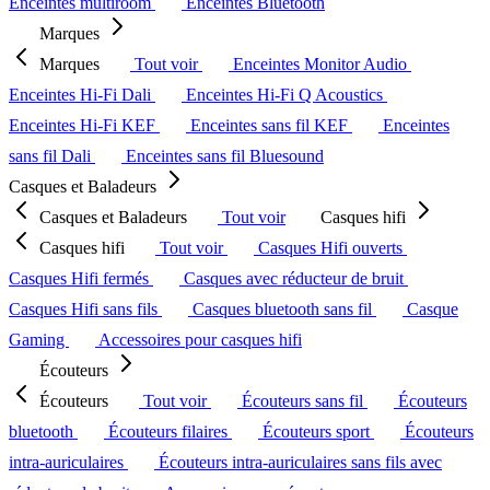
Enceintes multiroom
Enceintes Bluetooth
Marques
Marques
Tout voir
Enceintes Monitor Audio
Enceintes Hi-Fi Dali
Enceintes Hi-Fi Q Acoustics
Enceintes Hi-Fi KEF
Enceintes sans fil KEF
Enceintes
sans fil Dali
Enceintes sans fil Bluesound
Casques et Baladeurs
Casques et Baladeurs
Tout voir
Casques hifi
Casques hifi
Tout voir
Casques Hifi ouverts
Casques Hifi fermés
Casques avec réducteur de bruit
Casques Hifi sans fils
Casques bluetooth sans fil
Casque
Gaming
Accessoires pour casques hifi
Écouteurs
Écouteurs
Tout voir
Écouteurs sans fil
Écouteurs
bluetooth
Écouteurs filaires
Écouteurs sport
Écouteurs
intra-auriculaires
Écouteurs intra-auriculaires sans fils avec