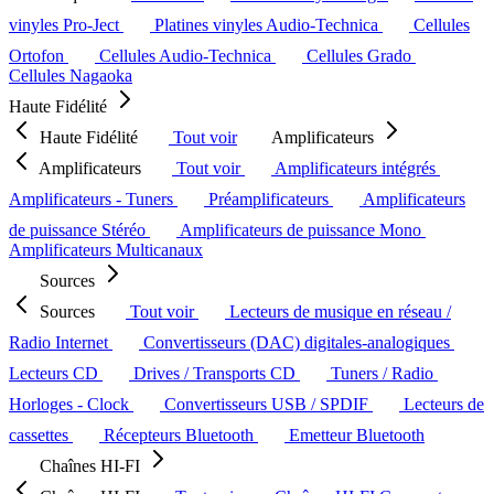
vinyles Pro-Ject
Platines vinyles Audio-Technica
Cellules
Ortofon
Cellules Audio-Technica
Cellules Grado
Cellules Nagaoka
Haute Fidélité
Haute Fidélité
Tout voir
Amplificateurs
Amplificateurs
Tout voir
Amplificateurs intégrés
Amplificateurs - Tuners
Préamplificateurs
Amplificateurs
de puissance Stéréo
Amplificateurs de puissance Mono
Amplificateurs Multicanaux
Sources
Sources
Tout voir
Lecteurs de musique en réseau /
Radio Internet
Convertisseurs (DAC) digitales-analogiques
Lecteurs CD
Drives / Transports CD
Tuners / Radio
Horloges - Clock
Convertisseurs USB / SPDIF
Lecteurs de
cassettes
Récepteurs Bluetooth
Emetteur Bluetooth
Chaînes HI-FI