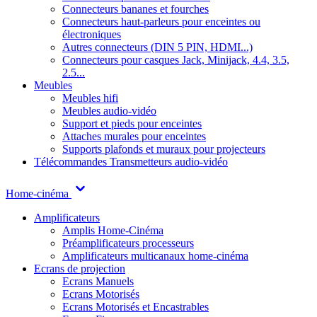
Connecteurs bananes et fourches
Connecteurs haut-parleurs pour enceintes ou
électroniques
Autres connecteurs (DIN 5 PIN, HDMI...)
Connecteurs pour casques Jack, Minijack, 4.4, 3.5,
2.5...
Meubles
Meubles hifi
Meubles audio-vidéo
Support et pieds pour enceintes
Attaches murales pour enceintes
Supports plafonds et muraux pour projecteurs
Télécommandes
Transmetteurs audio-vidéo
Home-cinéma
Amplificateurs
Amplis Home-Cinéma
Préamplificateurs processeurs
Amplificateurs multicanaux home-cinéma
Ecrans de projection
Ecrans Manuels
Ecrans Motorisés
Ecrans Motorisés et Encastrables