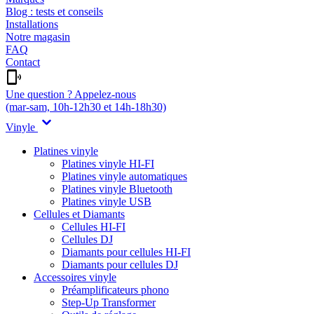
Blog : tests et conseils
Installations
Notre magasin
FAQ
Contact
Une question ? Appelez-nous
(mar-sam, 10h-12h30 et 14h-18h30)
Vinyle
Platines vinyle
Platines vinyle HI-FI
Platines vinyle automatiques
Platines vinyle Bluetooth
Platines vinyle USB
Cellules et Diamants
Cellules HI-FI
Cellules DJ
Diamants pour cellules HI-FI
Diamants pour cellules DJ
Accessoires vinyle
Préamplificateurs phono
Step-Up Transformer