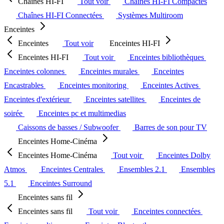
Chaînes HI-FI
Tout voir
Chaînes HI-FI Compactes
Chaînes HI-FI Connectées
Systèmes Multiroom
Enceintes
Enceintes
Tout voir
Enceintes HI-FI
Enceintes HI-FI
Tout voir
Enceintes bibliothèques
Enceintes colonnes
Enceintes murales
Enceintes
Encastrables
Enceintes monitoring
Enceintes Actives
Enceintes d'extérieur
Enceintes satellites
Enceintes de
soirée
Enceintes pc et multimedias
Caissons de basses / Subwoofer
Barres de son pour TV
Enceintes Home-Cinéma
Enceintes Home-Cinéma
Tout voir
Enceintes Dolby
Atmos
Enceintes Centrales
Ensembles 2.1
Ensembles
5.1
Enceintes Surround
Enceintes sans fil
Enceintes sans fil
Tout voir
Enceintes connectées