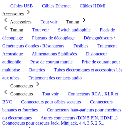
Câbles USB
Câbles Ethernet
Câbles HDMI
Accessoires
Accessoires
Tout voir
Tuning
Tuning
Tout voir
Switch audiophile
Pieds de
découplage
Plateaux de découplage
Démagnétiseurs /
Générateurs d'ondes / Résonateurs
Fusibles
Traitement
Acoustique
Alimentations Stabilisées
Disjoncteur
audiophile
Prise de courant murale
Prise de courant pour
multiprise
Batteries
Tubes électroniques et accessoires liés
aux tubes
Traitement des contacts audio
Connecteurs
Connecteurs
Tout voir
Connecteurs RCA , XLR et
BNC
Connecteurs pour câbles secteurs
Connecteurs
bananes et fourches
Connecteurs haut-parleurs pour enceintes
ou électroniques
Autres connecteurs (DIN 5 PIN, HDMI...)
Connecteurs pour casques Jack, Minijack, 4.4, 3.5, 2.5...