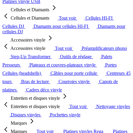
Platines vinyle USB
Cellules et Diamants
Cellules et Diamants
Tout voir
Cellules HI-FI
Cellules DJ
Diamants pour cellules HI-FI
Diamants pour
cellules DJ
Accessoires vinyle
Accessoires vinyle
Tout voir
Préamplificateurs phono
Step-Up Transformer
Outils de réglage
Palets
Presseurs
Plateaux et couvres-plateaux vinyle
Portes
Cellules (headshells)
Câbles pour porte cellule
Centreurs 45
tours
Bras de lecture
Courroies vinyle
Capots de
platines
Cadres déco vinyle
Entretien et disques vinyle
Entretien et disques vinyle
Tout voir
Nettoyage vinyles
Disques vinyles
Pochettes vinyle
Marques
Marques
Tout voir
Platines vinyles Rega
Platines