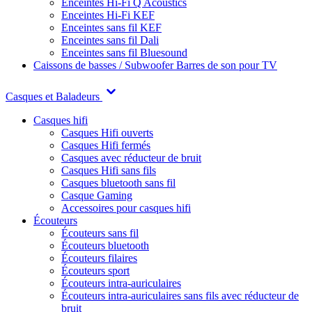
Enceintes Hi-Fi Q Acoustics
Enceintes Hi-Fi KEF
Enceintes sans fil KEF
Enceintes sans fil Dali
Enceintes sans fil Bluesound
Caissons de basses / Subwoofer
Barres de son pour TV
Casques et Baladeurs
Casques hifi
Casques Hifi ouverts
Casques Hifi fermés
Casques avec réducteur de bruit
Casques Hifi sans fils
Casques bluetooth sans fil
Casque Gaming
Accessoires pour casques hifi
Écouteurs
Écouteurs sans fil
Écouteurs bluetooth
Écouteurs filaires
Écouteurs sport
Écouteurs intra-auriculaires
Écouteurs intra-auriculaires sans fils avec réducteur de
bruit