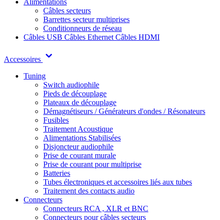
Alimentations
Câbles secteurs
Barrettes secteur multiprises
Conditionneurs de réseau
Câbles USB
Câbles Ethernet
Câbles HDMI
Accessoires
Tuning
Switch audiophile
Pieds de découplage
Plateaux de découplage
Démagnétiseurs / Générateurs d'ondes / Résonateurs
Fusibles
Traitement Acoustique
Alimentations Stabilisées
Disjoncteur audiophile
Prise de courant murale
Prise de courant pour multiprise
Batteries
Tubes électroniques et accessoires liés aux tubes
Traitement des contacts audio
Connecteurs
Connecteurs RCA , XLR et BNC
Connecteurs pour câbles secteurs