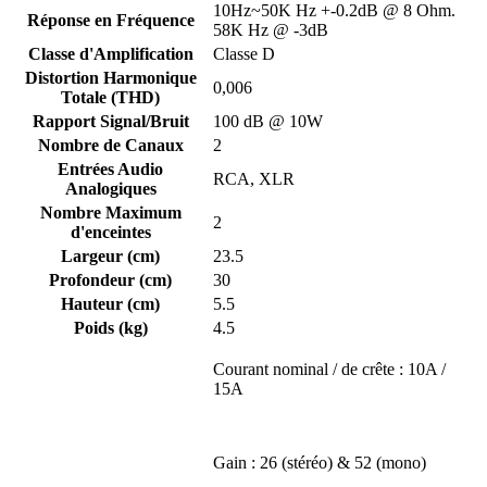
10Hz~50K Hz +-0.2dB @ 8 Ohm.
Réponse en Fréquence
58K Hz @ -3dB
Classe d'Amplification
Classe D
Distortion Harmonique
0,006
Totale (THD)
Rapport Signal/Bruit
100 dB @ 10W
Nombre de Canaux
2
Entrées Audio
RCA, XLR
Analogiques
Nombre Maximum
2
d'enceintes
Largeur (cm)
23.5
Profondeur (cm)
30
Hauteur (cm)
5.5
Poids (kg)
4.5
Courant nominal / de crête : 10A /
15A
Gain : 26 (stéréo) & 52 (mono)