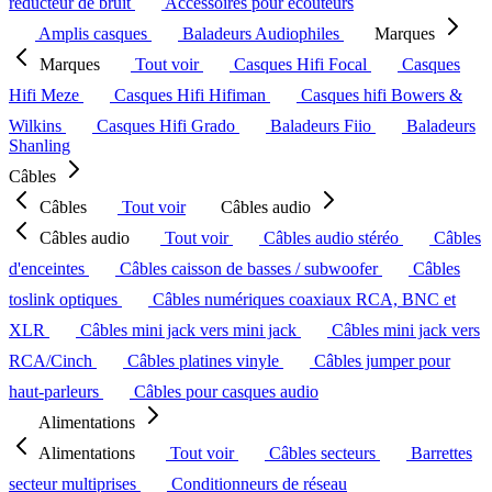
réducteur de bruit
Accessoires pour écouteurs
Amplis casques
Baladeurs Audiophiles
Marques
Marques
Tout voir
Casques Hifi Focal
Casques
Hifi Meze
Casques Hifi Hifiman
Casques hifi Bowers &
Wilkins
Casques Hifi Grado
Baladeurs Fiio
Baladeurs
Shanling
Câbles
Câbles
Tout voir
Câbles audio
Câbles audio
Tout voir
Câbles audio stéréo
Câbles
d'enceintes
Câbles caisson de basses / subwoofer
Câbles
toslink optiques
Câbles numériques coaxiaux RCA, BNC et
XLR
Câbles mini jack vers mini jack
Câbles mini jack vers
RCA/Cinch
Câbles platines vinyle
Câbles jumper pour
haut-parleurs
Câbles pour casques audio
Alimentations
Alimentations
Tout voir
Câbles secteurs
Barrettes
secteur multiprises
Conditionneurs de réseau