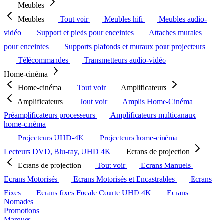
Meubles
Meubles
Tout voir
Meubles hifi
Meubles audio-
vidéo
Support et pieds pour enceintes
Attaches murales
pour enceintes
Supports plafonds et muraux pour projecteurs
Télécommandes
Transmetteurs audio-vidéo
Home-cinéma
Home-cinéma
Tout voir
Amplificateurs
Amplificateurs
Tout voir
Amplis Home-Cinéma
Préamplificateurs processeurs
Amplificateurs multicanaux
home-cinéma
Projecteurs UHD-4K
Projecteurs home-cinéma
Lecteurs DVD, Blu-ray, UHD 4K
Ecrans de projection
Ecrans de projection
Tout voir
Ecrans Manuels
Ecrans Motorisés
Ecrans Motorisés et Encastrables
Ecrans
Fixes
Ecrans fixes Focale Courte UHD 4K
Ecrans
Nomades
Promotions
Marques