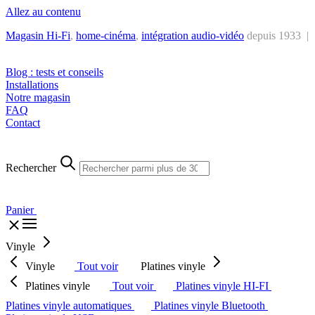
Allez au contenu
Magasin Hi-Fi
,
home-cinéma
,
intégra
tion audio-vidéo
depuis 1933 |
Tél. : +32 2 538 44 51 (mar-sam, 10h-12h30 et 14h-18h30)
Blog : tests et conseils
Installations
Notre magasin
FAQ
Contact
Rechercher
Panier
Vinyle
Vinyle
Tout voir
Platines vinyle
Platines vinyle
Tout voir
Platines vinyle HI-FI
Platines vinyle automatiques
Platines vinyle Bluetooth