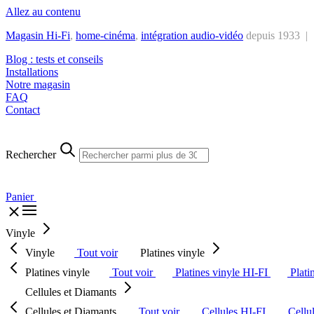
Allez au contenu
Magasin Hi-Fi
,
home-cinéma
,
intégra
tion audio-vidéo
depuis 1933 |
Blog : tests et conseils
Installations
Notre magasin
FAQ
Contact
Rechercher
Panier
Vinyle
Vinyle
Tout voir
Platines vinyle
Platines vinyle
Tout voir
Platines vinyle HI-FI
Plati
Cellules et Diamants
Cellules et Diamants
Tout voir
Cellules HI-FI
Cellu