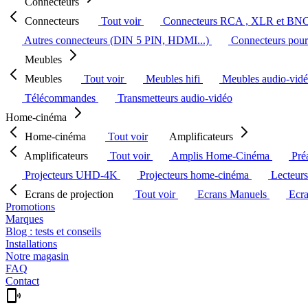
Connecteurs
Connecteurs
Tout voir
Connecteurs RCA , XLR et BN
Autres connecteurs (DIN 5 PIN, HDMI...)
Connecteurs pour 
Meubles
Meubles
Tout voir
Meubles hifi
Meubles audio-vid
Télécommandes
Transmetteurs audio-vidéo
Home-cinéma
Home-cinéma
Tout voir
Amplificateurs
Amplificateurs
Tout voir
Amplis Home-Cinéma
Pré
Projecteurs UHD-4K
Projecteurs home-cinéma
Lecteur
Ecrans de projection
Tout voir
Ecrans Manuels
Ecr
Promotions
Marques
Blog : tests et conseils
Installations
Notre magasin
FAQ
Contact