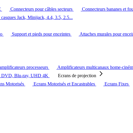
C
Connecteurs pour câbles secteurs
Connecteurs bananes et fo
casques Jack, Minijack, 4.4, 3.5, 2.5...
éo
Support et pieds pour enceintes
Attaches murales pour ence
amplificateurs processeurs
Amplificateurs multicanaux home-ciné
s DVD, Blu-ray, UHD 4K
Ecrans de projection
ans Motorisés
Ecrans Motorisés et Encastrables
Ecrans Fixes