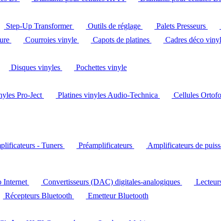
Step-Up Transformer
Outils de réglage
Palets Presseurs
ture
Courroies vinyle
Capots de platines
Cadres déco viny
Disques vinyles
Pochettes vinyle
inyles Pro-Ject
Platines vinyles Audio-Technica
Cellules Ortof
lificateurs - Tuners
Préamplificateurs
Amplificateurs de puis
o Internet
Convertisseurs (DAC) digitales-analogiques
Lecteu
Récepteurs Bluetooth
Emetteur Bluetooth