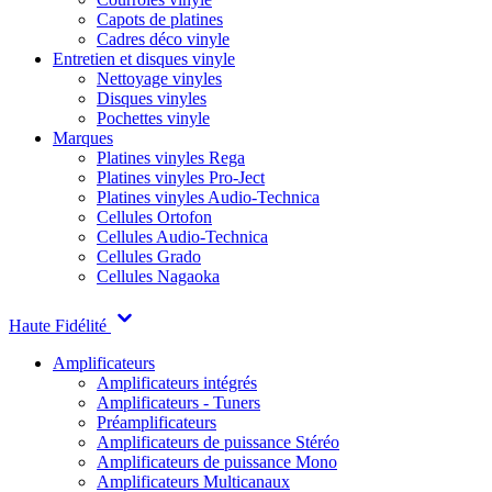
Capots de platines
Cadres déco vinyle
Entretien et disques vinyle
Nettoyage vinyles
Disques vinyles
Pochettes vinyle
Marques
Platines vinyles Rega
Platines vinyles Pro-Ject
Platines vinyles Audio-Technica
Cellules Ortofon
Cellules Audio-Technica
Cellules Grado
Cellules Nagaoka
Haute Fidélité
Amplificateurs
Amplificateurs intégrés
Amplificateurs - Tuners
Préamplificateurs
Amplificateurs de puissance Stéréo
Amplificateurs de puissance Mono
Amplificateurs Multicanaux