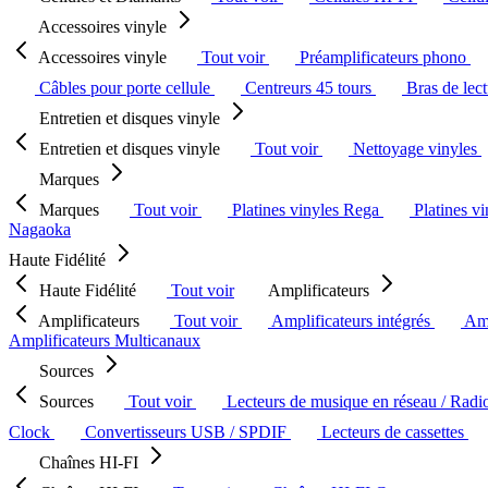
Accessoires vinyle
Accessoires vinyle
Tout voir
Préamplificateurs phono
Câbles pour porte cellule
Centreurs 45 tours
Bras de lec
Entretien et disques vinyle
Entretien et disques vinyle
Tout voir
Nettoyage vinyles
Marques
Marques
Tout voir
Platines vinyles Rega
Platines v
Nagaoka
Haute Fidélité
Haute Fidélité
Tout voir
Amplificateurs
Amplificateurs
Tout voir
Amplificateurs intégrés
Amp
Amplificateurs Multicanaux
Sources
Sources
Tout voir
Lecteurs de musique en réseau / Radi
Clock
Convertisseurs USB / SPDIF
Lecteurs de cassettes
Chaînes HI-FI