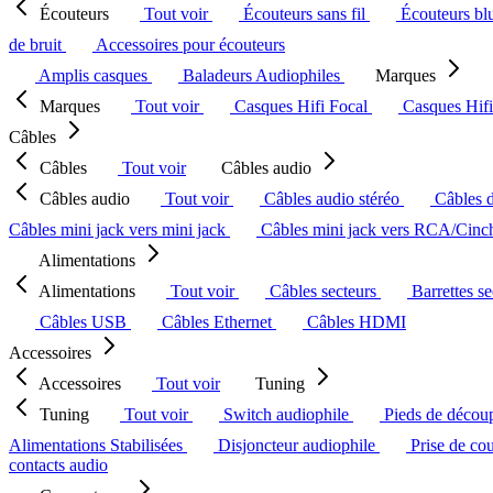
Écouteurs
Tout voir
Écouteurs sans fil
Écouteurs bl
de bruit
Accessoires pour écouteurs
Amplis casques
Baladeurs Audiophiles
Marques
Marques
Tout voir
Casques Hifi Focal
Casques Hif
Câbles
Câbles
Tout voir
Câbles audio
Câbles audio
Tout voir
Câbles audio stéréo
Câbles 
Câbles mini jack vers mini jack
Câbles mini jack vers RCA/Cin
Alimentations
Alimentations
Tout voir
Câbles secteurs
Barrettes s
Câbles USB
Câbles Ethernet
Câbles HDMI
Accessoires
Accessoires
Tout voir
Tuning
Tuning
Tout voir
Switch audiophile
Pieds de décou
Alimentations Stabilisées
Disjoncteur audiophile
Prise de co
contacts audio