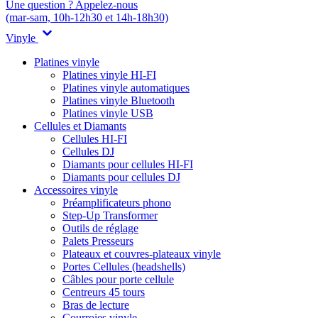
Une question ? Appelez-nous
(mar-sam, 10h-12h30 et 14h-18h30)
Vinyle
Platines vinyle
Platines vinyle HI-FI
Platines vinyle automatiques
Platines vinyle Bluetooth
Platines vinyle USB
Cellules et Diamants
Cellules HI-FI
Cellules DJ
Diamants pour cellules HI-FI
Diamants pour cellules DJ
Accessoires vinyle
Préamplificateurs phono
Step-Up Transformer
Outils de réglage
Palets Presseurs
Plateaux et couvres-plateaux vinyle
Portes Cellules (headshells)
Câbles pour porte cellule
Centreurs 45 tours
Bras de lecture
Courroies vinyle