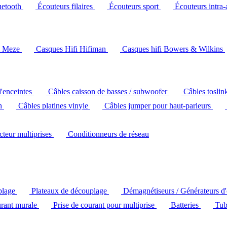
uetooth
Écouteurs filaires
Écouteurs sport
Écouteurs intra-
i Meze
Casques Hifi Hifiman
Casques hifi Bowers & Wilkins
d'enceintes
Câbles caisson de basses / subwoofer
Câbles toslin
ch
Câbles platines vinyle
Câbles jumper pour haut-parleurs
ecteur multiprises
Conditionneurs de réseau
plage
Plateaux de découplage
Démagnétiseurs / Générateurs d
urant murale
Prise de courant pour multiprise
Batteries
Tub