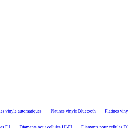
Tél. : +32 2 538 44 51 (mar-sam, 10h-12h30 et 14h-18h30)
nes vinyle automatiques
Platines vinyle Bluetooth
Platines vin
les DJ
Diamants pour cellules HI-FI
Diamants pour cellules D