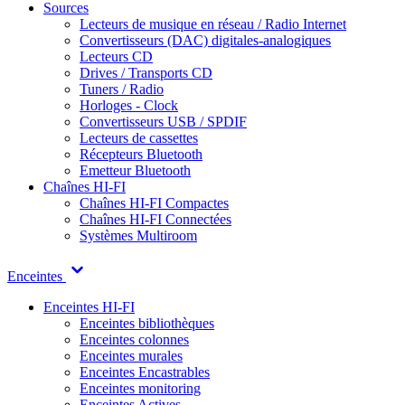
Sources
Lecteurs de musique en réseau / Radio Internet
Convertisseurs (DAC) digitales-analogiques
Lecteurs CD
Drives / Transports CD
Tuners / Radio
Horloges - Clock
Convertisseurs USB / SPDIF
Lecteurs de cassettes
Récepteurs Bluetooth
Emetteur Bluetooth
Chaînes HI-FI
Chaînes HI-FI Compactes
Chaînes HI-FI Connectées
Systèmes Multiroom
Enceintes
Enceintes HI-FI
Enceintes bibliothèques
Enceintes colonnes
Enceintes murales
Enceintes Encastrables
Enceintes monitoring
Enceintes Actives