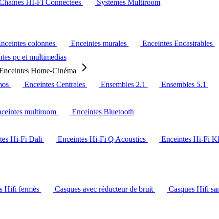
Chaînes HI-FI Connectées
Systèmes Multiroom
nceintes colonnes
Enceintes murales
Enceintes Encastrables
tes pc et multimedias
Enceintes Home-Cinéma
mos
Enceintes Centrales
Ensembles 2.1
Ensembles 5.1
ceintes multiroom
Enceintes Bluetooth
tes Hi-Fi Dali
Enceintes Hi-Fi Q Acoustics
Enceintes Hi-Fi 
s Hifi fermés
Casques avec réducteur de bruit
Casques Hifi san