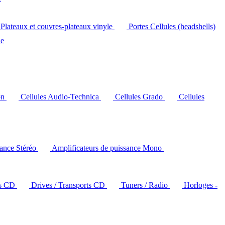
Plateaux et couvres-plateaux vinyle
Portes Cellules (headshells)
le
on
Cellules Audio-Technica
Cellules Grado
Cellules
sance Stéréo
Amplificateurs de puissance Mono
rs CD
Drives / Transports CD
Tuners / Radio
Horloges -