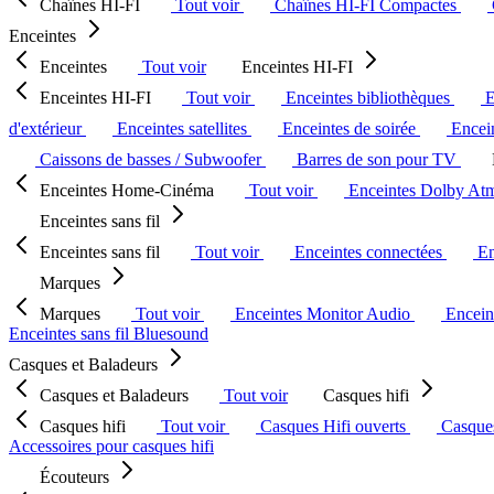
Chaînes HI-FI
Tout voir
Chaînes HI-FI Compactes
Enceintes
Enceintes
Tout voir
Enceintes HI-FI
Enceintes HI-FI
Tout voir
Enceintes bibliothèques
E
d'extérieur
Enceintes satellites
Enceintes de soirée
Encein
Caissons de basses / Subwoofer
Barres de son pour TV
Enceintes Home-Cinéma
Tout voir
Enceintes Dolby At
Enceintes sans fil
Enceintes sans fil
Tout voir
Enceintes connectées
En
Marques
Marques
Tout voir
Enceintes Monitor Audio
Encein
Enceintes sans fil Bluesound
Casques et Baladeurs
Casques et Baladeurs
Tout voir
Casques hifi
Casques hifi
Tout voir
Casques Hifi ouverts
Casque
Accessoires pour casques hifi
Écouteurs