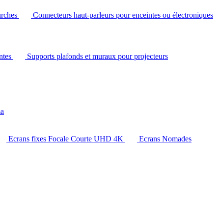
urches
Connecteurs haut-parleurs pour enceintes ou électroniques
intes
Supports plafonds et muraux pour projecteurs
ma
Ecrans fixes Focale Courte UHD 4K
Ecrans Nomades