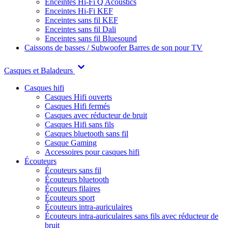
Enceintes Hi-Fi Q Acoustics
Enceintes Hi-Fi KEF
Enceintes sans fil KEF
Enceintes sans fil Dali
Enceintes sans fil Bluesound
Caissons de basses / Subwoofer
Barres de son pour TV
Casques et Baladeurs
Casques hifi
Casques Hifi ouverts
Casques Hifi fermés
Casques avec réducteur de bruit
Casques Hifi sans fils
Casques bluetooth sans fil
Casque Gaming
Accessoires pour casques hifi
Écouteurs
Écouteurs sans fil
Écouteurs bluetooth
Écouteurs filaires
Écouteurs sport
Écouteurs intra-auriculaires
Écouteurs intra-auriculaires sans fils avec réducteur de
bruit