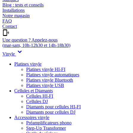
Blog : tests et conseils
Installations
Notre magasin
FAQ
Contact
Une question ? Appelez-nous
(mar-sam, 10h-12h30 et 14h-18h30)
Vinyle
Platines vinyle
Platines vinyle HI-FI
Platines vinyle automatiques
Platines vinyle Bluetooth
Platines vinyle USB
Cellules et Diamants
Cellules HI-FI
Cellules DJ
Diamants pour cellules HI-FI
Diamants pour cellules DJ
Accessoires vinyle
Préamplificateurs phono
Step-Up Transformer