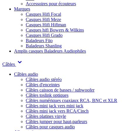
Accessoires pour écouteurs
Marques
Casques Hifi Focal
Casques Hifi Meze
Casques Hifi Hifiman
Casques hifi Bowers & Wilkins
Casques Hifi Grado
Baladeurs Fiio
Baladeurs Shanling
Amplis casques
Baladeurs Audiophiles
Câbles
Câbles audio
Câbles audio stéréo
Câbles d'enceintes
Câbles caisson de basses / subwoofer
Câbles toslink optiques
Câbles numériques coaxiaux RCA, BNC et XLR
Câbles mini jack vers mini jack
Câbles mini jack vers RCA/Cinch
Câbles platines vinyle
Câbles jumper pour haut-parleurs
Câbles pour casques audio