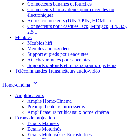
Connecteurs bananes et fourches
Connecteurs haut-parleurs pour enceintes ou
électroniques
Autres connecteurs (DIN 5 PIN, HDMI...)
Connecteurs pour casques Jack, Minijack, 4.4, 3.5,
2.5...
Meubles
Meubles hifi
Meubles audio-vidéo
Support et pieds pour enceintes
Attaches murales pour enceintes
Supports plafonds et muraux pour projecteurs
Télécommandes
Transmetteurs audio-vidéo
Home-cinéma
Amplificateurs
Amplis Home-Cinéma
Préamplificateurs processeurs
Amplificateurs multicanaux home-cinéma
Ecrans de projection
Ecrans Manuels
Ecrans Motorisés
Ecrans Motorisés et Encastrables