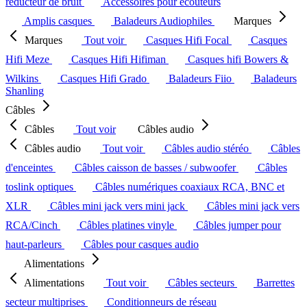
réducteur de bruit
Accessoires pour écouteurs
Amplis casques
Baladeurs Audiophiles
Marques
Marques
Tout voir
Casques Hifi Focal
Casques
Hifi Meze
Casques Hifi Hifiman
Casques hifi Bowers &
Wilkins
Casques Hifi Grado
Baladeurs Fiio
Baladeurs
Shanling
Câbles
Câbles
Tout voir
Câbles audio
Câbles audio
Tout voir
Câbles audio stéréo
Câbles
d'enceintes
Câbles caisson de basses / subwoofer
Câbles
toslink optiques
Câbles numériques coaxiaux RCA, BNC et
XLR
Câbles mini jack vers mini jack
Câbles mini jack vers
RCA/Cinch
Câbles platines vinyle
Câbles jumper pour
haut-parleurs
Câbles pour casques audio
Alimentations
Alimentations
Tout voir
Câbles secteurs
Barrettes
secteur multiprises
Conditionneurs de réseau