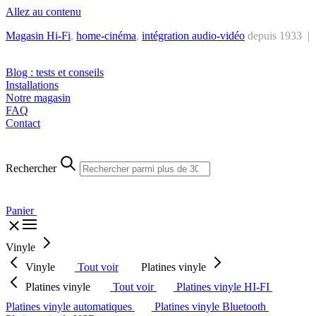
Allez au contenu
Magasin Hi-Fi
,
home-cinéma
,
intégra
tion audio-vidéo
depuis 1933 |
Tél. : +32 2 538 44 51 (mar-sam, 10h-12h30 et 14h-18h30)
Blog : tests et conseils
Installations
Notre magasin
FAQ
Contact
Rechercher
Panier
Vinyle
Vinyle
Tout voir
Platines vinyle
Platines vinyle
Tout voir
Platines vinyle HI-FI
Platines vinyle automatiques
Platines vinyle Bluetooth