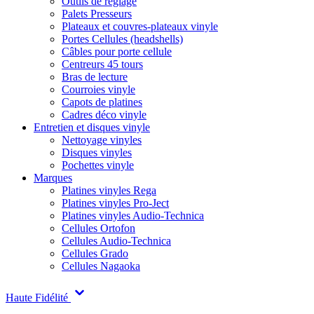
Outils de réglage
Palets Presseurs
Plateaux et couvres-plateaux vinyle
Portes Cellules (headshells)
Câbles pour porte cellule
Centreurs 45 tours
Bras de lecture
Courroies vinyle
Capots de platines
Cadres déco vinyle
Entretien et disques vinyle
Nettoyage vinyles
Disques vinyles
Pochettes vinyle
Marques
Platines vinyles Rega
Platines vinyles Pro-Ject
Platines vinyles Audio-Technica
Cellules Ortofon
Cellules Audio-Technica
Cellules Grado
Cellules Nagaoka
Haute Fidélité