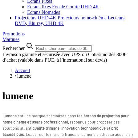
Ecrans Fixes
Ecrans fixes Focale Courte UHD 4K
Ecrans Nomades
Projecteurs UHD-4K
Projecteurs home-cinéma
Lecteurs
DVD, Blu-ray, UHD 4K
Promotions
Marques
Rechercher
Livraison gratuite et sécurisée avec UPS ou Colissimo dès 300€
d’achat
(valable dans l’UE, à l’international sur devis)
Accueil
/
lumene
lumene
Lumene
est une marque spécialisée dans les
écrans de projection pour
home cinéma et usage professionnel
, reconnue pour proposer des
solutions alliant
qualité d’image
,
innovation technologique
et
prix
accessibles
. Leader sur le marché français, Lumene s’adresse aussi bien