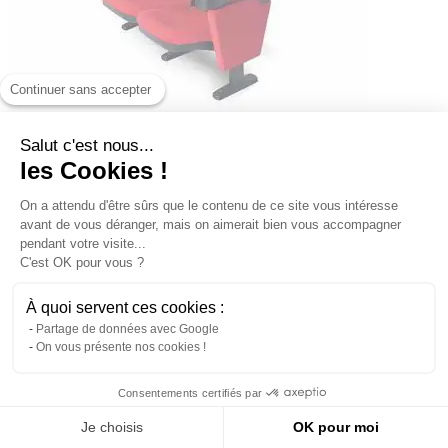
Continuer sans accepter
Salut c'est nous...
les Cookies !
Lumene Hollywood Comfort accoudoir central
On a attendu d'être sûrs que le contenu de ce site vous intéresse
69,00 €
avant de vous déranger, mais on aimerait bien vous accompagner
Disponible en 15 jours
pendant votre visite...
Comparer
C'est OK pour vous ?
À quoi servent ces cookies :
Partage de données avec Google
On vous présente nos cookies !
Consentements certifiés par
Je choisis
OK pour moi