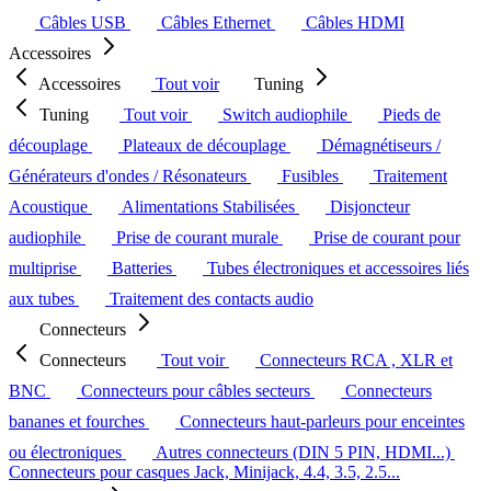
Câbles USB
Câbles Ethernet
Câbles HDMI
Accessoires
Accessoires
Tout voir
Tuning
Tuning
Tout voir
Switch audiophile
Pieds de
découplage
Plateaux de découplage
Démagnétiseurs /
Générateurs d'ondes / Résonateurs
Fusibles
Traitement
Acoustique
Alimentations Stabilisées
Disjoncteur
audiophile
Prise de courant murale
Prise de courant pour
multiprise
Batteries
Tubes électroniques et accessoires liés
aux tubes
Traitement des contacts audio
Connecteurs
Connecteurs
Tout voir
Connecteurs RCA , XLR et
BNC
Connecteurs pour câbles secteurs
Connecteurs
bananes et fourches
Connecteurs haut-parleurs pour enceintes
ou électroniques
Autres connecteurs (DIN 5 PIN, HDMI...)
Connecteurs pour casques Jack, Minijack, 4.4, 3.5, 2.5...