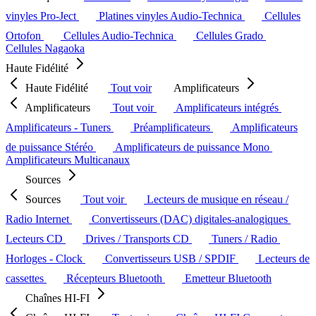
vinyles Pro-Ject
Platines vinyles Audio-Technica
Cellules
Ortofon
Cellules Audio-Technica
Cellules Grado
Cellules Nagaoka
Haute Fidélité
Haute Fidélité
Tout voir
Amplificateurs
Amplificateurs
Tout voir
Amplificateurs intégrés
Amplificateurs - Tuners
Préamplificateurs
Amplificateurs
de puissance Stéréo
Amplificateurs de puissance Mono
Amplificateurs Multicanaux
Sources
Sources
Tout voir
Lecteurs de musique en réseau /
Radio Internet
Convertisseurs (DAC) digitales-analogiques
Lecteurs CD
Drives / Transports CD
Tuners / Radio
Horloges - Clock
Convertisseurs USB / SPDIF
Lecteurs de
cassettes
Récepteurs Bluetooth
Emetteur Bluetooth
Chaînes HI-FI