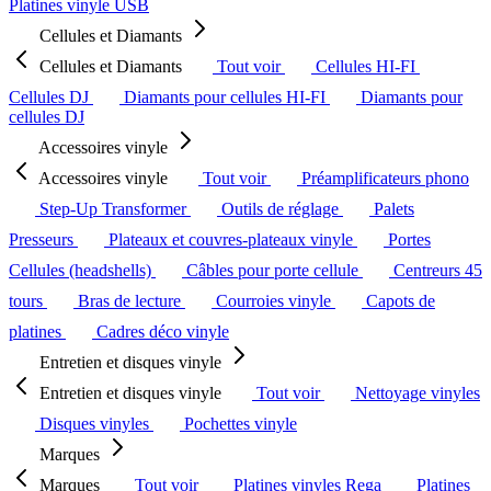
Platines vinyle USB
Cellules et Diamants
Cellules et Diamants
Tout voir
Cellules HI-FI
Cellules DJ
Diamants pour cellules HI-FI
Diamants pour
cellules DJ
Accessoires vinyle
Accessoires vinyle
Tout voir
Préamplificateurs phono
Step-Up Transformer
Outils de réglage
Palets
Presseurs
Plateaux et couvres-plateaux vinyle
Portes
Cellules (headshells)
Câbles pour porte cellule
Centreurs 45
tours
Bras de lecture
Courroies vinyle
Capots de
platines
Cadres déco vinyle
Entretien et disques vinyle
Entretien et disques vinyle
Tout voir
Nettoyage vinyles
Disques vinyles
Pochettes vinyle
Marques
Marques
Tout voir
Platines vinyles Rega
Platines