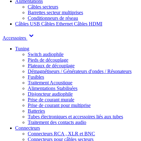
Alimentations
Câbles secteurs
Barrettes secteur multiprises
Conditionneurs de réseau
Câbles USB
Câbles Ethernet
Câbles HDMI
Accessoires
Tuning
Switch audiophile
Pieds de découplage
Plateaux de découplage
Démagnétiseurs / Générateurs d'ondes / Résonateurs
Fusibles
Traitement Acoustique
Alimentations Stabilisées
Disjoncteur audiophile
Prise de courant murale
Prise de courant pour multiprise
Batteries
Tubes électroniques et accessoires liés aux tubes
Traitement des contacts audio
Connecteurs
Connecteurs RCA , XLR et BNC
Connecteurs pour câbles secteurs