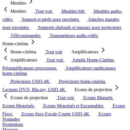
Meubles
Meubles
Tout voir
Meubles hifi
Meubles audio-
vidéo
Support et pieds pour enceintes
Attaches murales
pour enceintes
Supports plafonds et muraux pour projecteurs
Télécommandes
Transmetteurs audio-vidéo
Home-cinéma
Home-cinéma
Tout voir
Amplificateurs
Amplificateurs
Tout voir
Amplis Home-Cinéma
Préamplificateurs processeurs
Amplificateurs multicanaux
home-cinéma
Projecteurs UHD-4K
Projecteurs home-cinéma
Lecteurs DVD, Blu-ray, UHD 4K
Ecrans de projection
Ecrans de projection
Tout voir
Ecrans Manuels
Ecrans Motorisés
Ecrans Motorisés et Encastrables
Ecrans
Fixes
Ecrans fixes Focale Courte UHD 4K
Ecrans
Nomades
Promotions
Marques