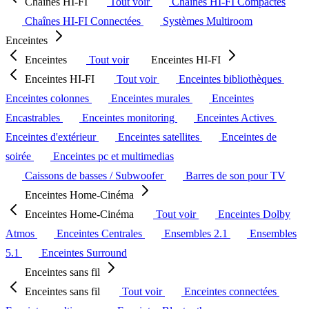
Chaînes HI-FI
Tout voir
Chaînes HI-FI Compactes
Chaînes HI-FI Connectées
Systèmes Multiroom
Enceintes
Enceintes
Tout voir
Enceintes HI-FI
Enceintes HI-FI
Tout voir
Enceintes bibliothèques
Enceintes colonnes
Enceintes murales
Enceintes
Encastrables
Enceintes monitoring
Enceintes Actives
Enceintes d'extérieur
Enceintes satellites
Enceintes de
soirée
Enceintes pc et multimedias
Caissons de basses / Subwoofer
Barres de son pour TV
Enceintes Home-Cinéma
Enceintes Home-Cinéma
Tout voir
Enceintes Dolby
Atmos
Enceintes Centrales
Ensembles 2.1
Ensembles
5.1
Enceintes Surround
Enceintes sans fil
Enceintes sans fil
Tout voir
Enceintes connectées