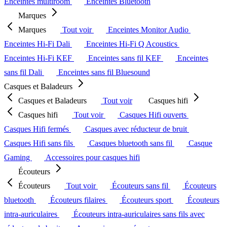
Enceintes multiroom
Enceintes Bluetooth
Marques
Marques
Tout voir
Enceintes Monitor Audio
Enceintes Hi-Fi Dali
Enceintes Hi-Fi Q Acoustics
Enceintes Hi-Fi KEF
Enceintes sans fil KEF
Enceintes
sans fil Dali
Enceintes sans fil Bluesound
Casques et Baladeurs
Casques et Baladeurs
Tout voir
Casques hifi
Casques hifi
Tout voir
Casques Hifi ouverts
Casques Hifi fermés
Casques avec réducteur de bruit
Casques Hifi sans fils
Casques bluetooth sans fil
Casque
Gaming
Accessoires pour casques hifi
Écouteurs
Écouteurs
Tout voir
Écouteurs sans fil
Écouteurs
bluetooth
Écouteurs filaires
Écouteurs sport
Écouteurs
intra-auriculaires
Écouteurs intra-auriculaires sans fils avec