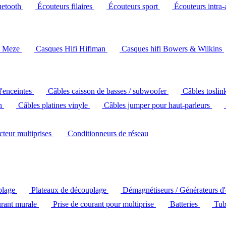
uetooth
Écouteurs filaires
Écouteurs sport
Écouteurs intra-
i Meze
Casques Hifi Hifiman
Casques hifi Bowers & Wilkins
d'enceintes
Câbles caisson de basses / subwoofer
Câbles toslin
ch
Câbles platines vinyle
Câbles jumper pour haut-parleurs
ecteur multiprises
Conditionneurs de réseau
plage
Plateaux de découplage
Démagnétiseurs / Générateurs d
urant murale
Prise de courant pour multiprise
Batteries
Tub