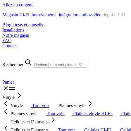
Allez au contenu
Magasin Hi-Fi
,
home-cinéma
,
intégra
tion audio-vidéo
depuis 1933 |
Blog : tests et conseils
Installations
Notre magasin
FAQ
Contact
Rechercher
Panier
Vinyle
Vinyle
Tout voir
Platines vinyle
Platines vinyle
Tout voir
Platines vinyle HI-FI
Plati
Cellules et Diamants
Cellules et Diamants
Tout voir
Cellules HI-FI
Cellu