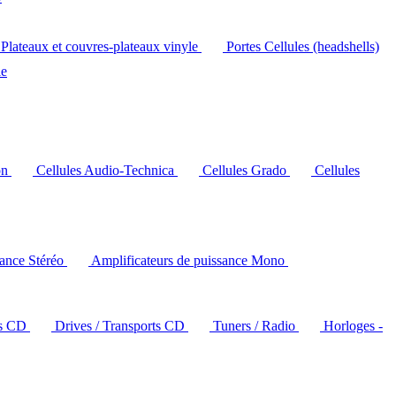
Plateaux et couvres-plateaux vinyle
Portes Cellules (headshells)
le
on
Cellules Audio-Technica
Cellules Grado
Cellules
sance Stéréo
Amplificateurs de puissance Mono
rs CD
Drives / Transports CD
Tuners / Radio
Horloges -