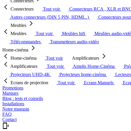
Connecteurs
Connecteurs
Tout voir
Connecteurs RCA , XLR et BN
Autres connecteurs (DIN 5 PIN, HDMI...)
Connecteurs pour 
Meubles
Meubles
Tout voir
Meubles hifi
Meubles audio-vid
Télécommandes
Transmetteurs audio-vidéo
Home-cinéma
Home-cinéma
Tout voir
Amplificateurs
Amplificateurs
Tout voir
Amplis Home-Cinéma
Pré
Projecteurs UHD-4K
Projecteurs home-cinéma
Lecteur
Ecrans de projection
Tout voir
Ecrans Manuels
Ecr
Promotions
Marques
Blog : tests et conseils
Installations
Notre magasin
FAQ
Contact