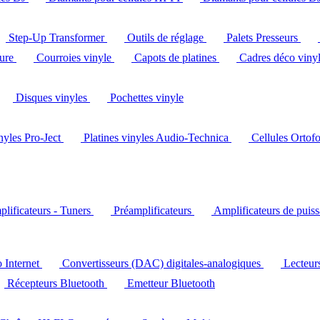
Step-Up Transformer
Outils de réglage
Palets Presseurs
ture
Courroies vinyle
Capots de platines
Cadres déco viny
Disques vinyles
Pochettes vinyle
inyles Pro-Ject
Platines vinyles Audio-Technica
Cellules Ortof
lificateurs - Tuners
Préamplificateurs
Amplificateurs de puis
o Internet
Convertisseurs (DAC) digitales-analogiques
Lecteu
Récepteurs Bluetooth
Emetteur Bluetooth