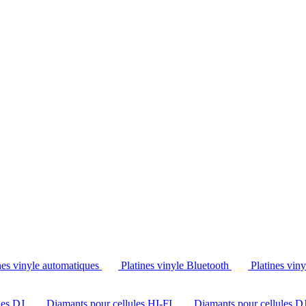
Tél. : +32 2 538 44 51 (mar-sam, 10h-12h30 et 14h-18h30)
nes vinyle automatiques
Platines vinyle Bluetooth
Platines vin
les DJ
Diamants pour cellules HI-FI
Diamants pour cellules D