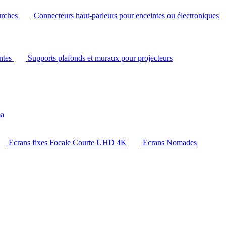
urches
Connecteurs haut-parleurs pour enceintes ou électroniques
intes
Supports plafonds et muraux pour projecteurs
ma
Ecrans fixes Focale Courte UHD 4K
Ecrans Nomades