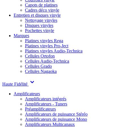
Capots de platines
Cadres déco vinyle
Entretien et disques vinyle
Nettoyage vinyles
Disques vinyles
Pochettes vinyle
Marques
Platines vinyles Rega
Platines vinyles Pro-Ject
Platines vinyles Audio-Technica
Cellules Ortofon
Cellules Audio-Technica
Cellules Grado
Cellules Nagaoka
Haute Fidélité
Amplificateurs
Amplificateurs intégrés
Amplificateurs - Tuners
Préamplificateurs
Amplificateurs de puissance Stéréo
Amplificateurs de puissance Mono
Amplificateurs Multicanaux