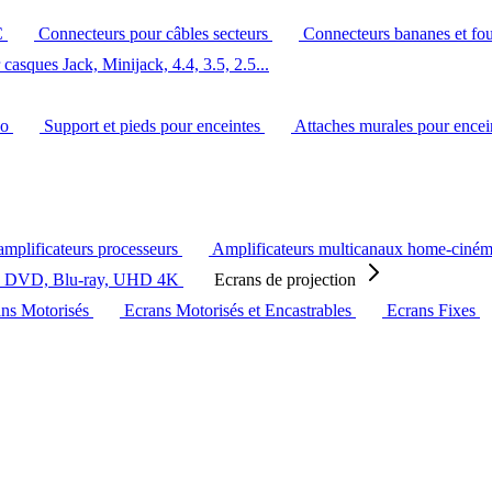
C
Connecteurs pour câbles secteurs
Connecteurs bananes et fo
casques Jack, Minijack, 4.4, 3.5, 2.5...
éo
Support et pieds pour enceintes
Attaches murales pour ence
amplificateurs processeurs
Amplificateurs multicanaux home-ciné
s DVD, Blu-ray, UHD 4K
Ecrans de projection
ans Motorisés
Ecrans Motorisés et Encastrables
Ecrans Fixes