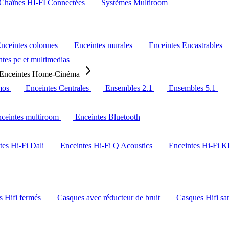
Chaînes HI-FI Connectées
Systèmes Multiroom
nceintes colonnes
Enceintes murales
Enceintes Encastrables
tes pc et multimedias
Enceintes Home-Cinéma
mos
Enceintes Centrales
Ensembles 2.1
Ensembles 5.1
ceintes multiroom
Enceintes Bluetooth
tes Hi-Fi Dali
Enceintes Hi-Fi Q Acoustics
Enceintes Hi-Fi 
s Hifi fermés
Casques avec réducteur de bruit
Casques Hifi san