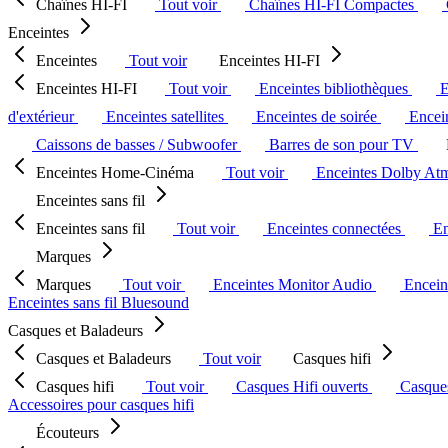
Chaînes HI-FI
Tout voir
Chaînes HI-FI Compactes
Enceintes
Enceintes
Tout voir
Enceintes HI-FI
Enceintes HI-FI
Tout voir
Enceintes bibliothèques
E
d'extérieur
Enceintes satellites
Enceintes de soirée
Encein
Caissons de basses / Subwoofer
Barres de son pour TV
Enceintes Home-Cinéma
Tout voir
Enceintes Dolby At
Enceintes sans fil
Enceintes sans fil
Tout voir
Enceintes connectées
En
Marques
Marques
Tout voir
Enceintes Monitor Audio
Encein
Enceintes sans fil Bluesound
Casques et Baladeurs
Casques et Baladeurs
Tout voir
Casques hifi
Casques hifi
Tout voir
Casques Hifi ouverts
Casque
Accessoires pour casques hifi
Écouteurs