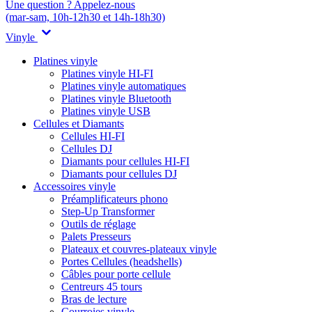
Une question ? Appelez-nous
(mar-sam, 10h-12h30 et 14h-18h30)
Vinyle
Platines vinyle
Platines vinyle HI-FI
Platines vinyle automatiques
Platines vinyle Bluetooth
Platines vinyle USB
Cellules et Diamants
Cellules HI-FI
Cellules DJ
Diamants pour cellules HI-FI
Diamants pour cellules DJ
Accessoires vinyle
Préamplificateurs phono
Step-Up Transformer
Outils de réglage
Palets Presseurs
Plateaux et couvres-plateaux vinyle
Portes Cellules (headshells)
Câbles pour porte cellule
Centreurs 45 tours
Bras de lecture
Courroies vinyle