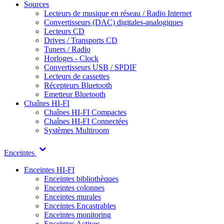
Sources
Lecteurs de musique en réseau / Radio Internet
Convertisseurs (DAC) digitales-analogiques
Lecteurs CD
Drives / Transports CD
Tuners / Radio
Horloges - Clock
Convertisseurs USB / SPDIF
Lecteurs de cassettes
Récepteurs Bluetooth
Emetteur Bluetooth
Chaînes HI-FI
Chaînes HI-FI Compactes
Chaînes HI-FI Connectées
Systèmes Multiroom
Enceintes
Enceintes HI-FI
Enceintes bibliothèques
Enceintes colonnes
Enceintes murales
Enceintes Encastrables
Enceintes monitoring
Enceintes Actives