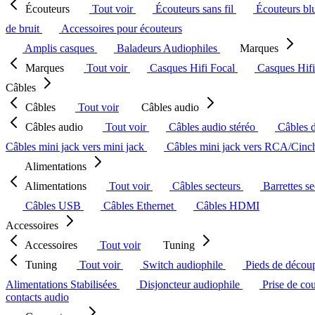
Écouteurs
Tout voir
Écouteurs sans fil
Écouteurs bl
de bruit
Accessoires pour écouteurs
Amplis casques
Baladeurs Audiophiles
Marques
Marques
Tout voir
Casques Hifi Focal
Casques Hif
Câbles
Câbles
Tout voir
Câbles audio
Câbles audio
Tout voir
Câbles audio stéréo
Câbles 
Câbles mini jack vers mini jack
Câbles mini jack vers RCA/Cin
Alimentations
Alimentations
Tout voir
Câbles secteurs
Barrettes s
Câbles USB
Câbles Ethernet
Câbles HDMI
Accessoires
Accessoires
Tout voir
Tuning
Tuning
Tout voir
Switch audiophile
Pieds de décou
Alimentations Stabilisées
Disjoncteur audiophile
Prise de co
contacts audio