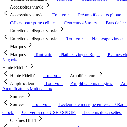
Accessoires vinyle
Accessoires vinyle
Tout voir
Préamplificateurs phono
Câbles pour porte cellule
Centreurs 45 tours
Bras de lec
Entretien et disques vinyle
Entretien et disques vinyle
Tout voir
Nettoyage vinyles
Marques
Marques
Tout voir
Platines vinyles Rega
Platines v
Nagaoka
Haute Fidélité
Haute Fidélité
Tout voir
Amplificateurs
Amplificateurs
Tout voir
Amplificateurs intégrés
Amp
Amplificateurs Multicanaux
Sources
Sources
Tout voir
Lecteurs de musique en réseau / Radi
Clock
Convertisseurs USB / SPDIF
Lecteurs de cassettes
Chaînes HI-FI