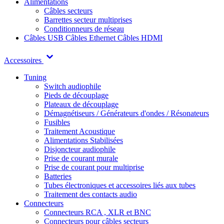
Alimentations
Câbles secteurs
Barrettes secteur multiprises
Conditionneurs de réseau
Câbles USB
Câbles Ethernet
Câbles HDMI
Accessoires
Tuning
Switch audiophile
Pieds de découplage
Plateaux de découplage
Démagnétiseurs / Générateurs d'ondes / Résonateurs
Fusibles
Traitement Acoustique
Alimentations Stabilisées
Disjoncteur audiophile
Prise de courant murale
Prise de courant pour multiprise
Batteries
Tubes électroniques et accessoires liés aux tubes
Traitement des contacts audio
Connecteurs
Connecteurs RCA , XLR et BNC
Connecteurs pour câbles secteurs