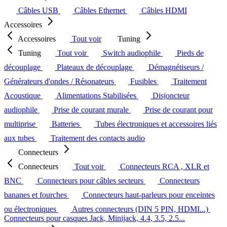
Câbles USB
Câbles Ethernet
Câbles HDMI
Accessoires
Accessoires
Tout voir
Tuning
Tuning
Tout voir
Switch audiophile
Pieds de
découplage
Plateaux de découplage
Démagnétiseurs /
Générateurs d'ondes / Résonateurs
Fusibles
Traitement
Acoustique
Alimentations Stabilisées
Disjoncteur
audiophile
Prise de courant murale
Prise de courant pour
multiprise
Batteries
Tubes électroniques et accessoires liés
aux tubes
Traitement des contacts audio
Connecteurs
Connecteurs
Tout voir
Connecteurs RCA , XLR et
BNC
Connecteurs pour câbles secteurs
Connecteurs
bananes et fourches
Connecteurs haut-parleurs pour enceintes
ou électroniques
Autres connecteurs (DIN 5 PIN, HDMI...)
Connecteurs pour casques Jack, Minijack, 4.4, 3.5, 2.5...