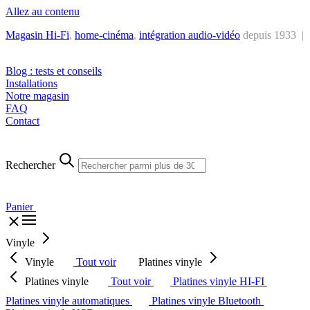
Allez au contenu
Magasin Hi-Fi
,
home-cinéma
,
intégra
tion audio-vidéo
depuis 1933 |
Tél. : +32 2 538 44 51 (mar-sam, 10h-12h30 et 14h-18h30)
Blog : tests et conseils
Installations
Notre magasin
FAQ
Contact
Rechercher
Panier
Vinyle
Vinyle
Tout voir
Platines vinyle
Platines vinyle
Tout voir
Platines vinyle HI-FI
Platines vinyle automatiques
Platines vinyle Bluetooth