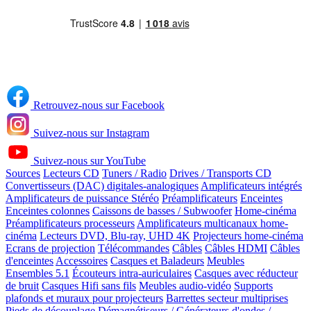
Retrouvez-nous sur Facebook
Suivez-nous sur Instagram
Suivez-nous sur YouTube
Sources
Lecteurs CD
Tuners / Radio
Drives / Transports CD
Convertisseurs (DAC) digitales-analogiques
Amplificateurs intégrés
Amplificateurs de puissance Stéréo
Préamplificateurs
Enceintes
Enceintes colonnes
Caissons de basses / Subwoofer
Home-cinéma
Préamplificateurs processeurs
Amplificateurs multicanaux home-
cinéma
Lecteurs DVD, Blu-ray, UHD 4K
Projecteurs home-cinéma
Ecrans de projection
Télécommandes
Câbles
Câbles HDMI
Câbles
d'enceintes
Accessoires
Casques et Baladeurs
Meubles
Ensembles 5.1
Écouteurs intra-auriculaires
Casques avec réducteur
de bruit
Casques Hifi sans fils
Meubles audio-vidéo
Supports
plafonds et muraux pour projecteurs
Barrettes secteur multiprises
Pieds de découplage
Démagnétiseurs / Générateurs d'ondes /