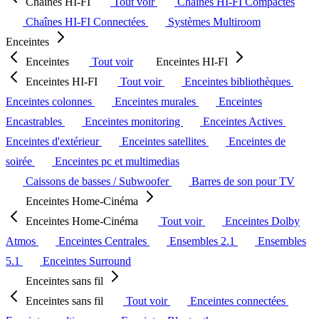
Chaînes HI-FI
Tout voir
Chaînes HI-FI Compactes
Chaînes HI-FI Connectées
Systèmes Multiroom
Enceintes
Enceintes
Tout voir
Enceintes HI-FI
Enceintes HI-FI
Tout voir
Enceintes bibliothèques
Enceintes colonnes
Enceintes murales
Enceintes
Encastrables
Enceintes monitoring
Enceintes Actives
Enceintes d'extérieur
Enceintes satellites
Enceintes de
soirée
Enceintes pc et multimedias
Caissons de basses / Subwoofer
Barres de son pour TV
Enceintes Home-Cinéma
Enceintes Home-Cinéma
Tout voir
Enceintes Dolby
Atmos
Enceintes Centrales
Ensembles 2.1
Ensembles
5.1
Enceintes Surround
Enceintes sans fil
Enceintes sans fil
Tout voir
Enceintes connectées