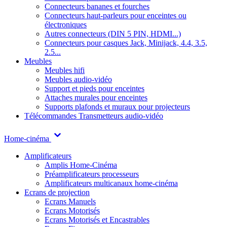
Connecteurs bananes et fourches
Connecteurs haut-parleurs pour enceintes ou
électroniques
Autres connecteurs (DIN 5 PIN, HDMI...)
Connecteurs pour casques Jack, Minijack, 4.4, 3.5,
2.5...
Meubles
Meubles hifi
Meubles audio-vidéo
Support et pieds pour enceintes
Attaches murales pour enceintes
Supports plafonds et muraux pour projecteurs
Télécommandes
Transmetteurs audio-vidéo
Home-cinéma
Amplificateurs
Amplis Home-Cinéma
Préamplificateurs processeurs
Amplificateurs multicanaux home-cinéma
Ecrans de projection
Ecrans Manuels
Ecrans Motorisés
Ecrans Motorisés et Encastrables