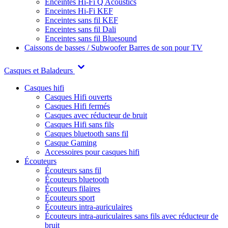
Enceintes Hi-Fi Q Acoustics
Enceintes Hi-Fi KEF
Enceintes sans fil KEF
Enceintes sans fil Dali
Enceintes sans fil Bluesound
Caissons de basses / Subwoofer
Barres de son pour TV
Casques et Baladeurs
Casques hifi
Casques Hifi ouverts
Casques Hifi fermés
Casques avec réducteur de bruit
Casques Hifi sans fils
Casques bluetooth sans fil
Casque Gaming
Accessoires pour casques hifi
Écouteurs
Écouteurs sans fil
Écouteurs bluetooth
Écouteurs filaires
Écouteurs sport
Écouteurs intra-auriculaires
Écouteurs intra-auriculaires sans fils avec réducteur de
bruit