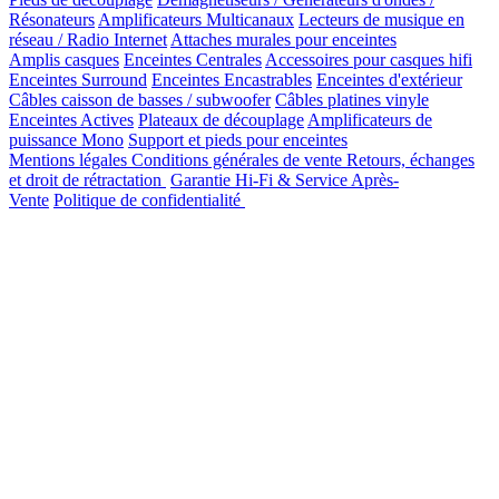
Résonateurs
Amplificateurs Multicanaux
Lecteurs de musique en
réseau / Radio Internet
Attaches murales pour enceintes
Amplis casques
Enceintes Centrales
Accessoires pour casques hifi
Enceintes Surround
Enceintes Encastrables
Enceintes d'extérieur
Câbles caisson de basses / subwoofer
Câbles platines vinyle
Enceintes Actives
Plateaux de découplage
Amplificateurs de
puissance Mono
Support et pieds pour enceintes
Mentions légales
Conditions générales de vente
Retours, échanges
et droit de rétractation
Garantie Hi-Fi & Service Après-
Vente
Politique de confidentialité