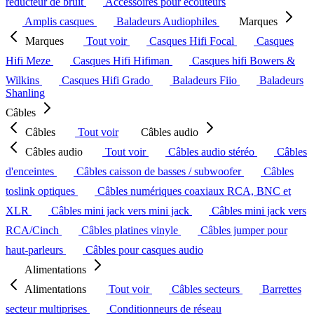
réducteur de bruit
Accessoires pour écouteurs
Amplis casques
Baladeurs Audiophiles
Marques
Marques
Tout voir
Casques Hifi Focal
Casques
Hifi Meze
Casques Hifi Hifiman
Casques hifi Bowers &
Wilkins
Casques Hifi Grado
Baladeurs Fiio
Baladeurs
Shanling
Câbles
Câbles
Tout voir
Câbles audio
Câbles audio
Tout voir
Câbles audio stéréo
Câbles
d'enceintes
Câbles caisson de basses / subwoofer
Câbles
toslink optiques
Câbles numériques coaxiaux RCA, BNC et
XLR
Câbles mini jack vers mini jack
Câbles mini jack vers
RCA/Cinch
Câbles platines vinyle
Câbles jumper pour
haut-parleurs
Câbles pour casques audio
Alimentations
Alimentations
Tout voir
Câbles secteurs
Barrettes
secteur multiprises
Conditionneurs de réseau