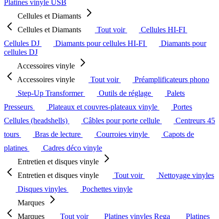
Platines vinyle USB
Cellules et Diamants
Cellules et Diamants
Tout voir
Cellules HI-FI
Cellules DJ
Diamants pour cellules HI-FI
Diamants pour
cellules DJ
Accessoires vinyle
Accessoires vinyle
Tout voir
Préamplificateurs phono
Step-Up Transformer
Outils de réglage
Palets
Presseurs
Plateaux et couvres-plateaux vinyle
Portes
Cellules (headshells)
Câbles pour porte cellule
Centreurs 45
tours
Bras de lecture
Courroies vinyle
Capots de
platines
Cadres déco vinyle
Entretien et disques vinyle
Entretien et disques vinyle
Tout voir
Nettoyage vinyles
Disques vinyles
Pochettes vinyle
Marques
Marques
Tout voir
Platines vinyles Rega
Platines