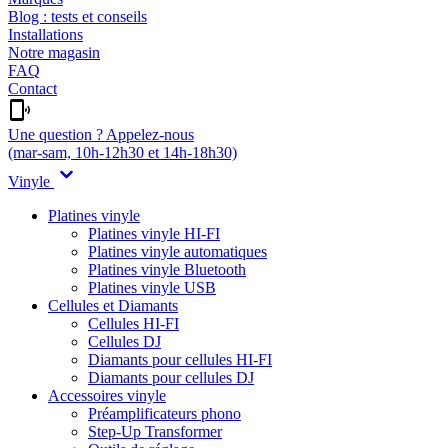
Blog : tests et conseils
Installations
Notre magasin
FAQ
Contact
Une question ? Appelez-nous
(mar-sam, 10h-12h30 et 14h-18h30)
Vinyle
Platines vinyle
Platines vinyle HI-FI
Platines vinyle automatiques
Platines vinyle Bluetooth
Platines vinyle USB
Cellules et Diamants
Cellules HI-FI
Cellules DJ
Diamants pour cellules HI-FI
Diamants pour cellules DJ
Accessoires vinyle
Préamplificateurs phono
Step-Up Transformer