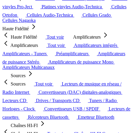
vinyles Pro-Ject
Platines vinyles Audio-Technica
Cellules
Ortofon
Cellules Audio-Technica
Cellules Grado
Cellules Nagaoka
Haute Fidélité
Haute Fidélité
Tout voir
Amplificateurs
Amplificateurs
Tout voir
Amplificateurs intégrés
Amplificateurs - Tuners
Préamplificateurs
Amplificateurs
de puissance Stéréo
Amplificateurs de puissance Mono
Amplificateurs Multicanaux
Sources
Sources
Tout voir
Lecteurs de musique en réseau /
Radio Internet
Convertisseurs (DAC) digitales-analogiques
Lecteurs CD
Drives / Transports CD
Tuners / Radio
Horloges - Clock
Convertisseurs USB / SPDIF
Lecteurs de
cassettes
Récepteurs Bluetooth
Emetteur Bluetooth
Chaînes HI-FI