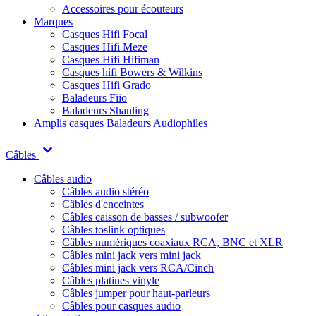
Accessoires pour écouteurs
Marques
Casques Hifi Focal
Casques Hifi Meze
Casques Hifi Hifiman
Casques hifi Bowers & Wilkins
Casques Hifi Grado
Baladeurs Fiio
Baladeurs Shanling
Amplis casques
Baladeurs Audiophiles
Câbles
Câbles audio
Câbles audio stéréo
Câbles d'enceintes
Câbles caisson de basses / subwoofer
Câbles toslink optiques
Câbles numériques coaxiaux RCA, BNC et XLR
Câbles mini jack vers mini jack
Câbles mini jack vers RCA/Cinch
Câbles platines vinyle
Câbles jumper pour haut-parleurs
Câbles pour casques audio