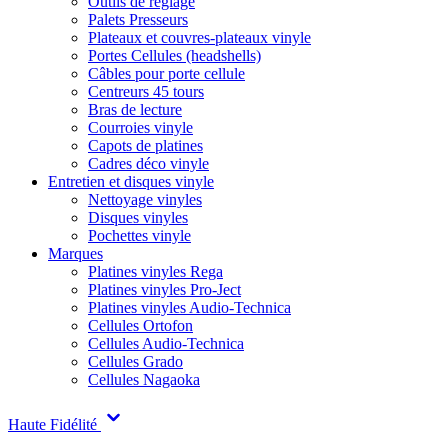
Outils de réglage
Palets Presseurs
Plateaux et couvres-plateaux vinyle
Portes Cellules (headshells)
Câbles pour porte cellule
Centreurs 45 tours
Bras de lecture
Courroies vinyle
Capots de platines
Cadres déco vinyle
Entretien et disques vinyle
Nettoyage vinyles
Disques vinyles
Pochettes vinyle
Marques
Platines vinyles Rega
Platines vinyles Pro-Ject
Platines vinyles Audio-Technica
Cellules Ortofon
Cellules Audio-Technica
Cellules Grado
Cellules Nagaoka
Haute Fidélité