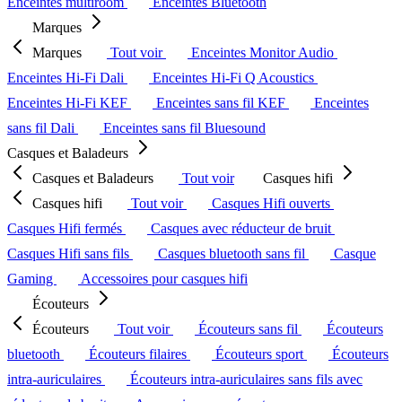
Enceintes multiroom
Enceintes Bluetooth
Marques
Marques
Tout voir
Enceintes Monitor Audio
Enceintes Hi-Fi Dali
Enceintes Hi-Fi Q Acoustics
Enceintes Hi-Fi KEF
Enceintes sans fil KEF
Enceintes
sans fil Dali
Enceintes sans fil Bluesound
Casques et Baladeurs
Casques et Baladeurs
Tout voir
Casques hifi
Casques hifi
Tout voir
Casques Hifi ouverts
Casques Hifi fermés
Casques avec réducteur de bruit
Casques Hifi sans fils
Casques bluetooth sans fil
Casque
Gaming
Accessoires pour casques hifi
Écouteurs
Écouteurs
Tout voir
Écouteurs sans fil
Écouteurs
bluetooth
Écouteurs filaires
Écouteurs sport
Écouteurs
intra-auriculaires
Écouteurs intra-auriculaires sans fils avec