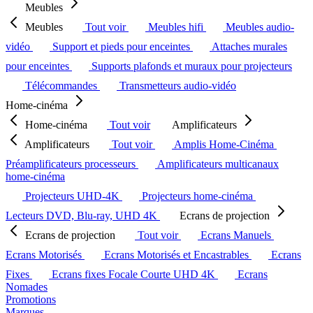
Meubles
Meubles
Tout voir
Meubles hifi
Meubles audio-
vidéo
Support et pieds pour enceintes
Attaches murales
pour enceintes
Supports plafonds et muraux pour projecteurs
Télécommandes
Transmetteurs audio-vidéo
Home-cinéma
Home-cinéma
Tout voir
Amplificateurs
Amplificateurs
Tout voir
Amplis Home-Cinéma
Préamplificateurs processeurs
Amplificateurs multicanaux
home-cinéma
Projecteurs UHD-4K
Projecteurs home-cinéma
Lecteurs DVD, Blu-ray, UHD 4K
Ecrans de projection
Ecrans de projection
Tout voir
Ecrans Manuels
Ecrans Motorisés
Ecrans Motorisés et Encastrables
Ecrans
Fixes
Ecrans fixes Focale Courte UHD 4K
Ecrans
Nomades
Promotions
Marques