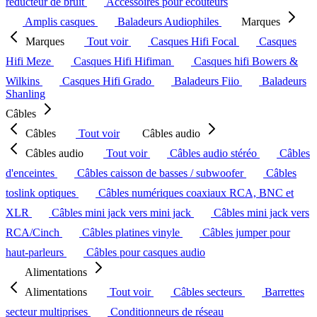
réducteur de bruit
Accessoires pour écouteurs
Amplis casques
Baladeurs Audiophiles
Marques
Marques
Tout voir
Casques Hifi Focal
Casques
Hifi Meze
Casques Hifi Hifiman
Casques hifi Bowers &
Wilkins
Casques Hifi Grado
Baladeurs Fiio
Baladeurs
Shanling
Câbles
Câbles
Tout voir
Câbles audio
Câbles audio
Tout voir
Câbles audio stéréo
Câbles
d'enceintes
Câbles caisson de basses / subwoofer
Câbles
toslink optiques
Câbles numériques coaxiaux RCA, BNC et
XLR
Câbles mini jack vers mini jack
Câbles mini jack vers
RCA/Cinch
Câbles platines vinyle
Câbles jumper pour
haut-parleurs
Câbles pour casques audio
Alimentations
Alimentations
Tout voir
Câbles secteurs
Barrettes
secteur multiprises
Conditionneurs de réseau