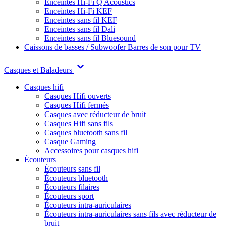
Enceintes Hi-Fi Q Acoustics
Enceintes Hi-Fi KEF
Enceintes sans fil KEF
Enceintes sans fil Dali
Enceintes sans fil Bluesound
Caissons de basses / Subwoofer
Barres de son pour TV
Casques et Baladeurs
Casques hifi
Casques Hifi ouverts
Casques Hifi fermés
Casques avec réducteur de bruit
Casques Hifi sans fils
Casques bluetooth sans fil
Casque Gaming
Accessoires pour casques hifi
Écouteurs
Écouteurs sans fil
Écouteurs bluetooth
Écouteurs filaires
Écouteurs sport
Écouteurs intra-auriculaires
Écouteurs intra-auriculaires sans fils avec réducteur de
bruit