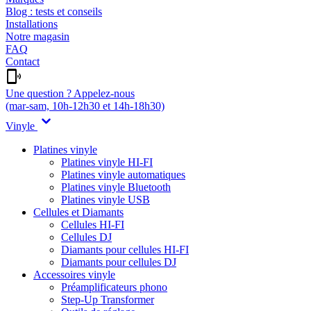
Blog : tests et conseils
Installations
Notre magasin
FAQ
Contact
Une question ? Appelez-nous
(mar-sam, 10h-12h30 et 14h-18h30)
Vinyle
Platines vinyle
Platines vinyle HI-FI
Platines vinyle automatiques
Platines vinyle Bluetooth
Platines vinyle USB
Cellules et Diamants
Cellules HI-FI
Cellules DJ
Diamants pour cellules HI-FI
Diamants pour cellules DJ
Accessoires vinyle
Préamplificateurs phono
Step-Up Transformer