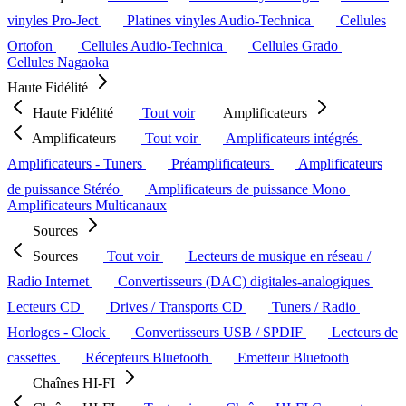
vinyles Pro-Ject
Platines vinyles Audio-Technica
Cellules
Ortofon
Cellules Audio-Technica
Cellules Grado
Cellules Nagaoka
Haute Fidélité
Haute Fidélité
Tout voir
Amplificateurs
Amplificateurs
Tout voir
Amplificateurs intégrés
Amplificateurs - Tuners
Préamplificateurs
Amplificateurs
de puissance Stéréo
Amplificateurs de puissance Mono
Amplificateurs Multicanaux
Sources
Sources
Tout voir
Lecteurs de musique en réseau /
Radio Internet
Convertisseurs (DAC) digitales-analogiques
Lecteurs CD
Drives / Transports CD
Tuners / Radio
Horloges - Clock
Convertisseurs USB / SPDIF
Lecteurs de
cassettes
Récepteurs Bluetooth
Emetteur Bluetooth
Chaînes HI-FI