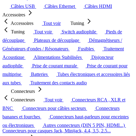
Câbles USB
Câbles Ethernet
Câbles HDMI
Accessoires
Accessoires
Tout voir
Tuning
Tuning
Tout voir
Switch audiophile
Pieds de
découplage
Plateaux de découplage
Démagnétiseurs /
Générateurs d'ondes / Résonateurs
Fusibles
Traitement
Acoustique
Alimentations Stabilisées
Disjoncteur
audiophile
Prise de courant murale
Prise de courant pour
multiprise
Batteries
Tubes électroniques et accessoires liés
aux tubes
Traitement des contacts audio
Connecteurs
Connecteurs
Tout voir
Connecteurs RCA , XLR et
BNC
Connecteurs pour câbles secteurs
Connecteurs
bananes et fourches
Connecteurs haut-parleurs pour enceintes
ou électroniques
Autres connecteurs (DIN 5 PIN, HDMI...)
Connecteurs pour casques Jack, Minijack, 4.4, 3.5, 2.5...