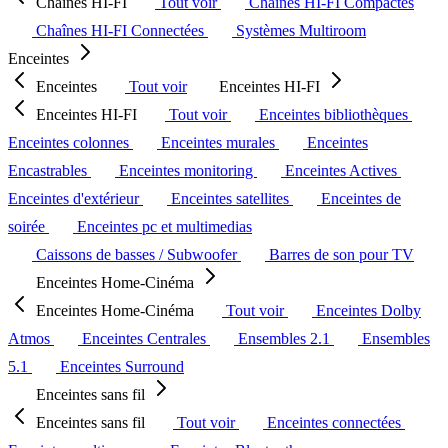
Chaînes HI-FI
Tout voir
Chaînes HI-FI Compactes
Chaînes HI-FI Connectées
Systèmes Multiroom
Enceintes
Enceintes
Tout voir
Enceintes HI-FI
Enceintes HI-FI
Tout voir
Enceintes bibliothèques
Enceintes colonnes
Enceintes murales
Enceintes
Encastrables
Enceintes monitoring
Enceintes Actives
Enceintes d'extérieur
Enceintes satellites
Enceintes de
soirée
Enceintes pc et multimedias
Caissons de basses / Subwoofer
Barres de son pour TV
Enceintes Home-Cinéma
Enceintes Home-Cinéma
Tout voir
Enceintes Dolby
Atmos
Enceintes Centrales
Ensembles 2.1
Ensembles
5.1
Enceintes Surround
Enceintes sans fil
Enceintes sans fil
Tout voir
Enceintes connectées