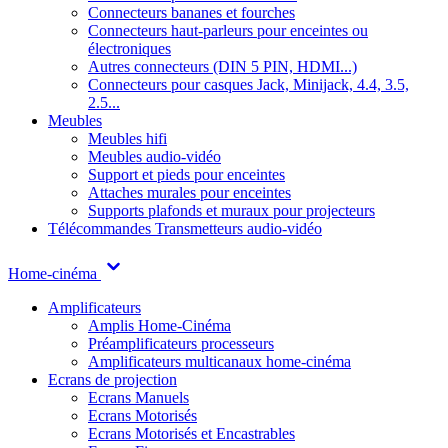
Connecteurs bananes et fourches
Connecteurs haut-parleurs pour enceintes ou
électroniques
Autres connecteurs (DIN 5 PIN, HDMI...)
Connecteurs pour casques Jack, Minijack, 4.4, 3.5,
2.5...
Meubles
Meubles hifi
Meubles audio-vidéo
Support et pieds pour enceintes
Attaches murales pour enceintes
Supports plafonds et muraux pour projecteurs
Télécommandes
Transmetteurs audio-vidéo
Home-cinéma
Amplificateurs
Amplis Home-Cinéma
Préamplificateurs processeurs
Amplificateurs multicanaux home-cinéma
Ecrans de projection
Ecrans Manuels
Ecrans Motorisés
Ecrans Motorisés et Encastrables