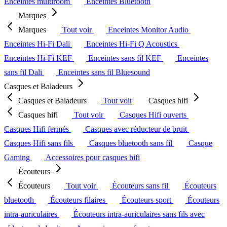
Enceintes multiroom
Enceintes Bluetooth
Marques
Marques
Tout voir
Enceintes Monitor Audio
Enceintes Hi-Fi Dali
Enceintes Hi-Fi Q Acoustics
Enceintes Hi-Fi KEF
Enceintes sans fil KEF
Enceintes
sans fil Dali
Enceintes sans fil Bluesound
Casques et Baladeurs
Casques et Baladeurs
Tout voir
Casques hifi
Casques hifi
Tout voir
Casques Hifi ouverts
Casques Hifi fermés
Casques avec réducteur de bruit
Casques Hifi sans fils
Casques bluetooth sans fil
Casque
Gaming
Accessoires pour casques hifi
Écouteurs
Écouteurs
Tout voir
Écouteurs sans fil
Écouteurs
bluetooth
Écouteurs filaires
Écouteurs sport
Écouteurs
intra-auriculaires
Écouteurs intra-auriculaires sans fils avec