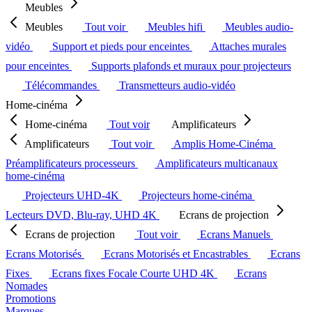
Meubles
Meubles
Tout voir
Meubles hifi
Meubles audio-
vidéo
Support et pieds pour enceintes
Attaches murales
pour enceintes
Supports plafonds et muraux pour projecteurs
Télécommandes
Transmetteurs audio-vidéo
Home-cinéma
Home-cinéma
Tout voir
Amplificateurs
Amplificateurs
Tout voir
Amplis Home-Cinéma
Préamplificateurs processeurs
Amplificateurs multicanaux
home-cinéma
Projecteurs UHD-4K
Projecteurs home-cinéma
Lecteurs DVD, Blu-ray, UHD 4K
Ecrans de projection
Ecrans de projection
Tout voir
Ecrans Manuels
Ecrans Motorisés
Ecrans Motorisés et Encastrables
Ecrans
Fixes
Ecrans fixes Focale Courte UHD 4K
Ecrans
Nomades
Promotions
Marques