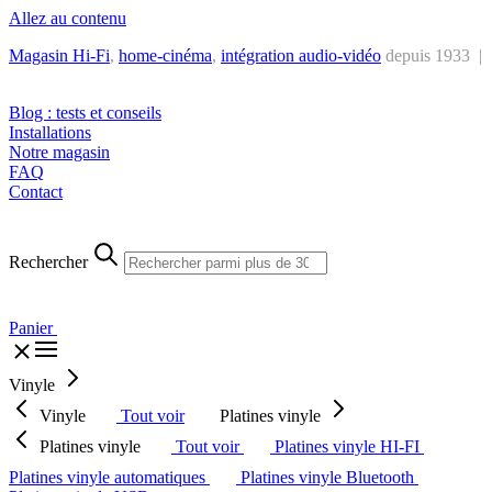
Allez au contenu
Magasin Hi-Fi
,
home-cinéma
,
intégra
tion audio-vidéo
depuis 1933 |
Tél. : +32 2 538 44 51 (mar-sam, 10h-12h30 et 14h-18h30)
Blog : tests et conseils
Installations
Notre magasin
FAQ
Contact
Rechercher
Panier
Vinyle
Vinyle
Tout voir
Platines vinyle
Platines vinyle
Tout voir
Platines vinyle HI-FI
Platines vinyle automatiques
Platines vinyle Bluetooth