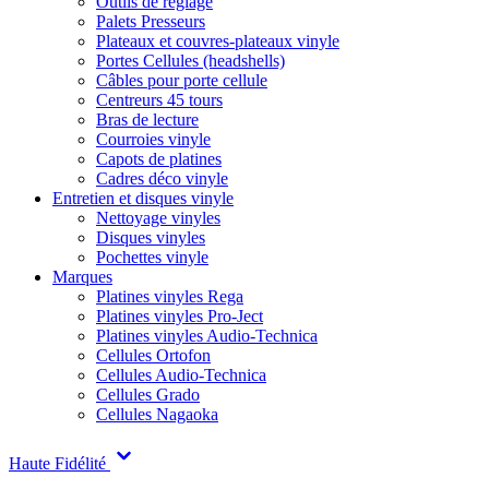
Outils de réglage
Palets Presseurs
Plateaux et couvres-plateaux vinyle
Portes Cellules (headshells)
Câbles pour porte cellule
Centreurs 45 tours
Bras de lecture
Courroies vinyle
Capots de platines
Cadres déco vinyle
Entretien et disques vinyle
Nettoyage vinyles
Disques vinyles
Pochettes vinyle
Marques
Platines vinyles Rega
Platines vinyles Pro-Ject
Platines vinyles Audio-Technica
Cellules Ortofon
Cellules Audio-Technica
Cellules Grado
Cellules Nagaoka
Haute Fidélité