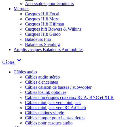
Accessoires pour écouteurs
Marques
Casques Hifi Focal
Casques Hifi Meze
Casques Hifi Hifiman
Casques hifi Bowers & Wilkins
Casques Hifi Grado
Baladeurs Fiio
Baladeurs Shanling
Amplis casques
Baladeurs Audiophiles
Câbles
Câbles audio
Câbles audio stéréo
Câbles d'enceintes
Câbles caisson de basses / subwoofer
Câbles toslink optiques
Câbles numériques coaxiaux RCA, BNC et XLR
Câbles mini jack vers mini jack
Câbles mini jack vers RCA/Cinch
Câbles platines vinyle
Câbles jumper pour haut-parleurs
Câbles pour casques audio