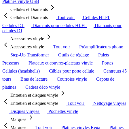
Platines vinyle USB
Cellules et Diamants
Cellules et Diamants
Tout voir
Cellules HI-FI
Cellules DJ
Diamants pour cellules HI-FI
Diamants pour
cellules DJ
Accessoires vinyle
Accessoires vinyle
Tout voir
Préamplificateurs phono
Step-Up Transformer
Outils de réglage
Palets
Presseurs
Plateaux et couvres-plateaux vinyle
Portes
Cellules (headshells)
Câbles pour porte cellule
Centreurs 45
tours
Bras de lecture
Courroies vinyle
Capots de
platines
Cadres déco vinyle
Entretien et disques vinyle
Entretien et disques vinyle
Tout voir
Nettoyage vinyles
Disques vinyles
Pochettes vinyle
Marques
Marques
Tout voir
Platines vinyles Rega
Platines