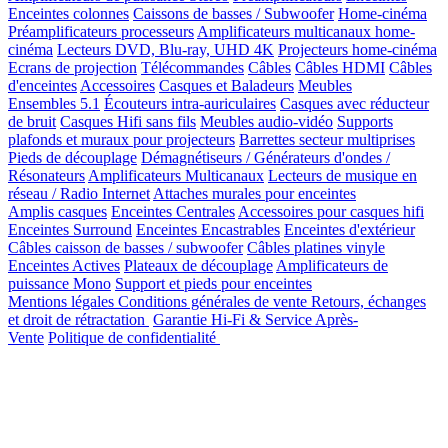
Enceintes colonnes
Caissons de basses / Subwoofer
Home-cinéma
Préamplificateurs processeurs
Amplificateurs multicanaux home-
cinéma
Lecteurs DVD, Blu-ray, UHD 4K
Projecteurs home-cinéma
Ecrans de projection
Télécommandes
Câbles
Câbles HDMI
Câbles
d'enceintes
Accessoires
Casques et Baladeurs
Meubles
Ensembles 5.1
Écouteurs intra-auriculaires
Casques avec réducteur
de bruit
Casques Hifi sans fils
Meubles audio-vidéo
Supports
plafonds et muraux pour projecteurs
Barrettes secteur multiprises
Pieds de découplage
Démagnétiseurs / Générateurs d'ondes /
Résonateurs
Amplificateurs Multicanaux
Lecteurs de musique en
réseau / Radio Internet
Attaches murales pour enceintes
Amplis casques
Enceintes Centrales
Accessoires pour casques hifi
Enceintes Surround
Enceintes Encastrables
Enceintes d'extérieur
Câbles caisson de basses / subwoofer
Câbles platines vinyle
Enceintes Actives
Plateaux de découplage
Amplificateurs de
puissance Mono
Support et pieds pour enceintes
Mentions légales
Conditions générales de vente
Retours, échanges
et droit de rétractation
Garantie Hi-Fi & Service Après-
Vente
Politique de confidentialité