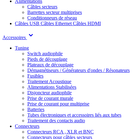
Alimentations
Câbles secteurs
Barrettes secteur multiprises
Conditionneurs de réseau
Câbles USB
Câbles Ethernet
Câbles HDMI
Accessoires
Tuning
Switch audiophile
Pieds de découplage
Plateaux de découplage
Démagnétiseurs / Générateurs d'ondes / Résonateurs
Fusibles
Traitement Acoustique
Alimentations Stabilisées
Disjoncteur audiophile
Prise de courant murale
Prise de courant pour multiprise
Batteries
Tubes électroniques et accessoires liés aux tubes
Traitement des contacts audio
Connecteurs
Connecteurs RCA , XLR et BNC
Connecteurs pour câbles secteurs