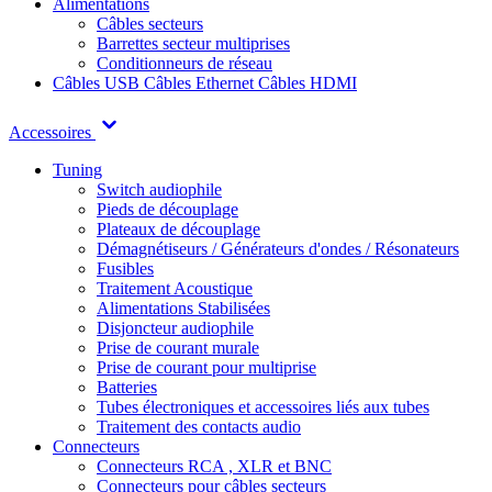
Alimentations
Câbles secteurs
Barrettes secteur multiprises
Conditionneurs de réseau
Câbles USB
Câbles Ethernet
Câbles HDMI
Accessoires
Tuning
Switch audiophile
Pieds de découplage
Plateaux de découplage
Démagnétiseurs / Générateurs d'ondes / Résonateurs
Fusibles
Traitement Acoustique
Alimentations Stabilisées
Disjoncteur audiophile
Prise de courant murale
Prise de courant pour multiprise
Batteries
Tubes électroniques et accessoires liés aux tubes
Traitement des contacts audio
Connecteurs
Connecteurs RCA , XLR et BNC
Connecteurs pour câbles secteurs