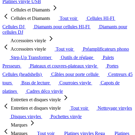
Platines vinyle USB
Cellules et Diamants
Cellules et Diamants
Tout voir
Cellules HI-FI
Cellules DJ
Diamants pour cellules HI-FI
Diamants pour
cellules DJ
Accessoires vinyle
Accessoires vinyle
Tout voir
Préamplificateurs phono
Step-Up Transformer
Outils de réglage
Palets
Presseurs
Plateaux et couvres-plateaux vinyle
Portes
Cellules (headshells)
Câbles pour porte cellule
Centreurs 45
tours
Bras de lecture
Courroies vinyle
Capots de
platines
Cadres déco vinyle
Entretien et disques vinyle
Entretien et disques vinyle
Tout voir
Nettoyage vinyles
Disques vinyles
Pochettes vinyle
Marques
Marques
Tout voir
Platines vinyles Rega
Platines