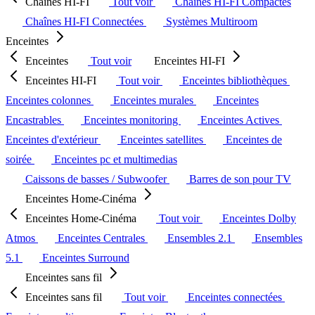
Chaînes HI-FI
Tout voir
Chaînes HI-FI Compactes
Chaînes HI-FI Connectées
Systèmes Multiroom
Enceintes
Enceintes
Tout voir
Enceintes HI-FI
Enceintes HI-FI
Tout voir
Enceintes bibliothèques
Enceintes colonnes
Enceintes murales
Enceintes
Encastrables
Enceintes monitoring
Enceintes Actives
Enceintes d'extérieur
Enceintes satellites
Enceintes de
soirée
Enceintes pc et multimedias
Caissons de basses / Subwoofer
Barres de son pour TV
Enceintes Home-Cinéma
Enceintes Home-Cinéma
Tout voir
Enceintes Dolby
Atmos
Enceintes Centrales
Ensembles 2.1
Ensembles
5.1
Enceintes Surround
Enceintes sans fil
Enceintes sans fil
Tout voir
Enceintes connectées