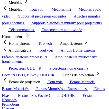
Meubles
Meubles
Tout voir
Meubles hifi
Meubles audio-
vidéo
Support et pieds pour enceintes
Attaches murales
pour enceintes
Supports plafonds et muraux pour projecteurs
Télécommandes
Transmetteurs audio-vidéo
Home-cinéma
Home-cinéma
Tout voir
Amplificateurs
Amplificateurs
Tout voir
Amplis Home-Cinéma
Préamplificateurs processeurs
Amplificateurs multicanaux
home-cinéma
Projecteurs UHD-4K
Projecteurs home-cinéma
Lecteurs DVD, Blu-ray, UHD 4K
Ecrans de projection
Ecrans de projection
Tout voir
Ecrans Manuels
Ecrans Motorisés
Ecrans Motorisés et Encastrables
Ecrans
Fixes
Ecrans fixes Focale Courte UHD 4K
Ecrans
Nomades
Promotions
Marques