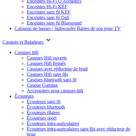
Enceintes Hi-Fi Q Acoustics
Enceintes Hi-Fi KEF
Enceintes sans fil KEF
Enceintes sans fil Dali
Enceintes sans fil Bluesound
Caissons de basses / Subwoofer
Barres de son pour TV
Casques et Baladeurs
Casques hifi
Casques Hifi ouverts
Casques Hifi fermés
Casques avec réducteur de bruit
Casques Hifi sans fils
Casques bluetooth sans fil
Casque Gaming
Accessoires pour casques hifi
Écouteurs
Écouteurs sans fil
Écouteurs bluetooth
Écouteurs filaires
Écouteurs sport
Écouteurs intra-auriculaires
Écouteurs intra-auriculaires sans fils avec réducteur de
bruit