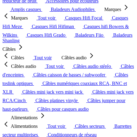
réducteur de bruit
Accessoires pour écouteurs
Amplis casques
Baladeurs Audiophiles
Marques
Marques
Tout voir
Casques Hifi Focal
Casques
Hifi Meze
Casques Hifi Hifiman
Casques hifi Bowers &
Wilkins
Casques Hifi Grado
Baladeurs Fiio
Baladeurs
Shanling
Câbles
Câbles
Tout voir
Câbles audio
Câbles audio
Tout voir
Câbles audio stéréo
Câbles
d'enceintes
Câbles caisson de basses / subwoofer
Câbles
toslink optiques
Câbles numériques coaxiaux RCA, BNC et
XLR
Câbles mini jack vers mini jack
Câbles mini jack vers
RCA/Cinch
Câbles platines vinyle
Câbles jumper pour
haut-parleurs
Câbles pour casques audio
Alimentations
Alimentations
Tout voir
Câbles secteurs
Barrettes
secteur multiprises
Conditionneurs de réseau