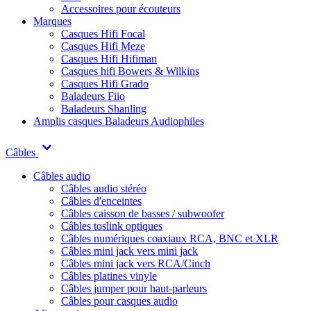
Accessoires pour écouteurs
Marques
Casques Hifi Focal
Casques Hifi Meze
Casques Hifi Hifiman
Casques hifi Bowers & Wilkins
Casques Hifi Grado
Baladeurs Fiio
Baladeurs Shanling
Amplis casques
Baladeurs Audiophiles
Câbles
Câbles audio
Câbles audio stéréo
Câbles d'enceintes
Câbles caisson de basses / subwoofer
Câbles toslink optiques
Câbles numériques coaxiaux RCA, BNC et XLR
Câbles mini jack vers mini jack
Câbles mini jack vers RCA/Cinch
Câbles platines vinyle
Câbles jumper pour haut-parleurs
Câbles pour casques audio