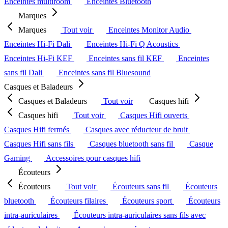
Enceintes multiroom
Enceintes Bluetooth
Marques
Marques
Tout voir
Enceintes Monitor Audio
Enceintes Hi-Fi Dali
Enceintes Hi-Fi Q Acoustics
Enceintes Hi-Fi KEF
Enceintes sans fil KEF
Enceintes
sans fil Dali
Enceintes sans fil Bluesound
Casques et Baladeurs
Casques et Baladeurs
Tout voir
Casques hifi
Casques hifi
Tout voir
Casques Hifi ouverts
Casques Hifi fermés
Casques avec réducteur de bruit
Casques Hifi sans fils
Casques bluetooth sans fil
Casque
Gaming
Accessoires pour casques hifi
Écouteurs
Écouteurs
Tout voir
Écouteurs sans fil
Écouteurs
bluetooth
Écouteurs filaires
Écouteurs sport
Écouteurs
intra-auriculaires
Écouteurs intra-auriculaires sans fils avec