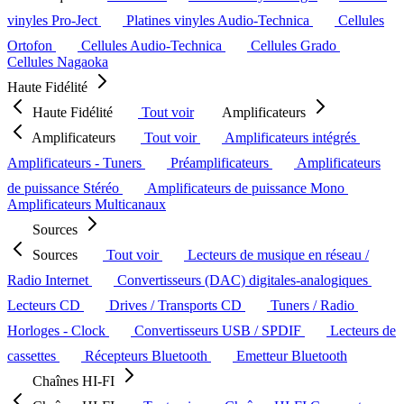
vinyles Pro-Ject
Platines vinyles Audio-Technica
Cellules
Ortofon
Cellules Audio-Technica
Cellules Grado
Cellules Nagaoka
Haute Fidélité
Haute Fidélité
Tout voir
Amplificateurs
Amplificateurs
Tout voir
Amplificateurs intégrés
Amplificateurs - Tuners
Préamplificateurs
Amplificateurs
de puissance Stéréo
Amplificateurs de puissance Mono
Amplificateurs Multicanaux
Sources
Sources
Tout voir
Lecteurs de musique en réseau /
Radio Internet
Convertisseurs (DAC) digitales-analogiques
Lecteurs CD
Drives / Transports CD
Tuners / Radio
Horloges - Clock
Convertisseurs USB / SPDIF
Lecteurs de
cassettes
Récepteurs Bluetooth
Emetteur Bluetooth
Chaînes HI-FI