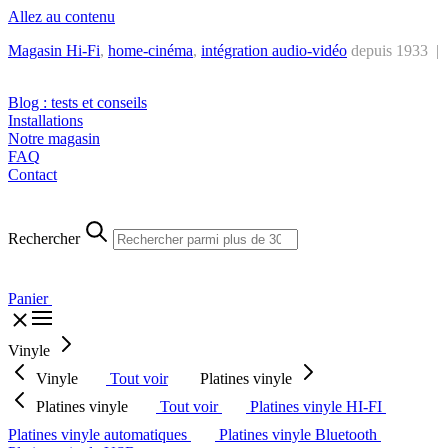
Allez au contenu
Magasin Hi-Fi
,
home-cinéma
,
intégra
tion audio-vidéo
depuis 1933 |
Tél. : +32 2 538 44 51 (mar-sam, 10h-12h30 et 14h-18h30)
Blog : tests et conseils
Installations
Notre magasin
FAQ
Contact
Rechercher
Panier
Vinyle
Vinyle
Tout voir
Platines vinyle
Platines vinyle
Tout voir
Platines vinyle HI-FI
Platines vinyle automatiques
Platines vinyle Bluetooth