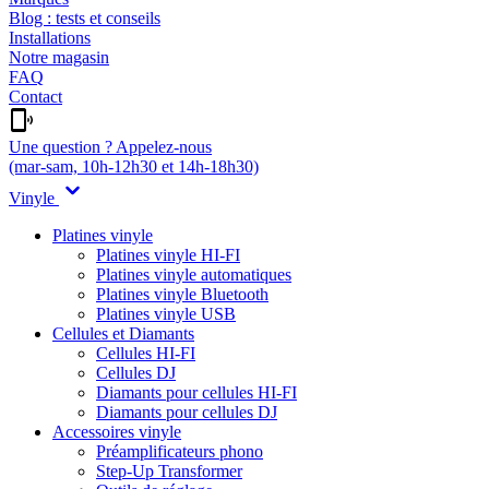
Blog : tests et conseils
Installations
Notre magasin
FAQ
Contact
Une question ? Appelez-nous
(mar-sam, 10h-12h30 et 14h-18h30)
Vinyle
Platines vinyle
Platines vinyle HI-FI
Platines vinyle automatiques
Platines vinyle Bluetooth
Platines vinyle USB
Cellules et Diamants
Cellules HI-FI
Cellules DJ
Diamants pour cellules HI-FI
Diamants pour cellules DJ
Accessoires vinyle
Préamplificateurs phono
Step-Up Transformer