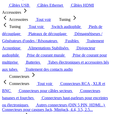
Câbles USB
Câbles Ethernet
Câbles HDMI
Accessoires
Accessoires
Tout voir
Tuning
Tuning
Tout voir
Switch audiophile
Pieds de
découplage
Plateaux de découplage
Démagnétiseurs /
Générateurs d'ondes / Résonateurs
Fusibles
Traitement
Acoustique
Alimentations Stabilisées
Disjoncteur
audiophile
Prise de courant murale
Prise de courant pour
multiprise
Batteries
Tubes électroniques et accessoires liés
aux tubes
Traitement des contacts audio
Connecteurs
Connecteurs
Tout voir
Connecteurs RCA , XLR et
BNC
Connecteurs pour câbles secteurs
Connecteurs
bananes et fourches
Connecteurs haut-parleurs pour enceintes
ou électroniques
Autres connecteurs (DIN 5 PIN, HDMI...)
Connecteurs pour casques Jack, Minijack, 4.4, 3.5, 2.5...