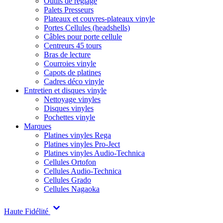
Outils de réglage
Palets Presseurs
Plateaux et couvres-plateaux vinyle
Portes Cellules (headshells)
Câbles pour porte cellule
Centreurs 45 tours
Bras de lecture
Courroies vinyle
Capots de platines
Cadres déco vinyle
Entretien et disques vinyle
Nettoyage vinyles
Disques vinyles
Pochettes vinyle
Marques
Platines vinyles Rega
Platines vinyles Pro-Ject
Platines vinyles Audio-Technica
Cellules Ortofon
Cellules Audio-Technica
Cellules Grado
Cellules Nagaoka
Haute Fidélité