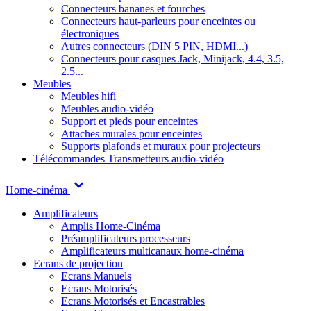
Connecteurs bananes et fourches
Connecteurs haut-parleurs pour enceintes ou
électroniques
Autres connecteurs (DIN 5 PIN, HDMI...)
Connecteurs pour casques Jack, Minijack, 4.4, 3.5,
2.5...
Meubles
Meubles hifi
Meubles audio-vidéo
Support et pieds pour enceintes
Attaches murales pour enceintes
Supports plafonds et muraux pour projecteurs
Télécommandes
Transmetteurs audio-vidéo
Home-cinéma
Amplificateurs
Amplis Home-Cinéma
Préamplificateurs processeurs
Amplificateurs multicanaux home-cinéma
Ecrans de projection
Ecrans Manuels
Ecrans Motorisés
Ecrans Motorisés et Encastrables