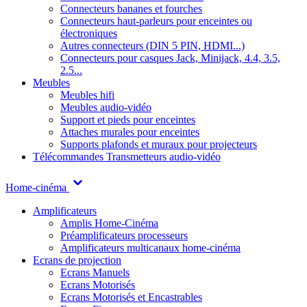
Connecteurs bananes et fourches
Connecteurs haut-parleurs pour enceintes ou
électroniques
Autres connecteurs (DIN 5 PIN, HDMI...)
Connecteurs pour casques Jack, Minijack, 4.4, 3.5,
2.5...
Meubles
Meubles hifi
Meubles audio-vidéo
Support et pieds pour enceintes
Attaches murales pour enceintes
Supports plafonds et muraux pour projecteurs
Télécommandes
Transmetteurs audio-vidéo
Home-cinéma
Amplificateurs
Amplis Home-Cinéma
Préamplificateurs processeurs
Amplificateurs multicanaux home-cinéma
Ecrans de projection
Ecrans Manuels
Ecrans Motorisés
Ecrans Motorisés et Encastrables