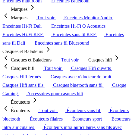
Enceintes multiroom
Enceintes Bluetooth
Marques
Marques
Tout voir
Enceintes Monitor Audio
Enceintes Hi-Fi Dali
Enceintes Hi-Fi Q Acoustics
Enceintes Hi-Fi KEF
Enceintes sans fil KEF
Enceintes
sans fil Dali
Enceintes sans fil Bluesound
Casques et Baladeurs
Casques et Baladeurs
Tout voir
Casques hifi
Casques hifi
Tout voir
Casques Hifi ouverts
Casques Hifi fermés
Casques avec réducteur de bruit
Casques Hifi sans fils
Casques bluetooth sans fil
Casque
Gaming
Accessoires pour casques hifi
Écouteurs
Écouteurs
Tout voir
Écouteurs sans fil
Écouteurs
bluetooth
Écouteurs filaires
Écouteurs sport
Écouteurs
intra-auriculaires
Écouteurs intra-auriculaires sans fils avec