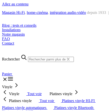
Allez au contenu
Magasin Hi-Fi
,
home-cinéma
,
intégra
tion audio-vidéo
depuis 1933 |
Tél. : +32 2 538 44 51 (mar-sam, 10h-12h30 et 14h-18h30)
Blog : tests et conseils
Installations
Notre magasin
FAQ
Contact
Rechercher
Panier
Vinyle
Vinyle
Tout voir
Platines vinyle
Platines vinyle
Tout voir
Platines vinyle HI-FI
Platines vinyle automatiques
Platines vinyle Bluetooth