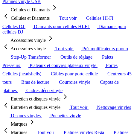
Platines vinyle USB
Cellules et Diamants
Cellules et Diamants
Tout voir
Cellules HI-FI
Cellules DJ
Diamants pour cellules HI-FI
Diamants pour
cellules DJ
Accessoires vinyle
Accessoires vinyle
Tout voir
Préamplificateurs phono
Step-Up Transformer
Outils de réglage
Palets
Presseurs
Plateaux et couvres-plateaux vinyle
Portes
Cellules (headshells)
Câbles pour porte cellule
Centreurs 45
tours
Bras de lecture
Courroies vinyle
Capots de
platines
Cadres déco vinyle
Entretien et disques vinyle
Entretien et disques vinyle
Tout voir
Nettoyage vinyles
Disques vinyles
Pochettes vinyle
Marques
Marques
Tout voir
Platines vinyles Rega
Platines