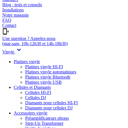
Blog : tests et conseils
Installations
Notre magasin
FAQ
Contact
Une question ? Appelez-nous
(mar-sam, 10h-12h30 et 14h-18h30)
Vinyle
Platines vinyle
Platines vinyle HI-FI
Platines vinyle automatiques
Platines vinyle Bluetooth
Platines vinyle USB
Cellules et Diamants
Cellules HI-FI
Cellules DJ
Diamants pour cellules HI-FI
Diamants pour cellules DJ
Accessoires vinyle
Préamplificateurs phono
Step-Up Transformer