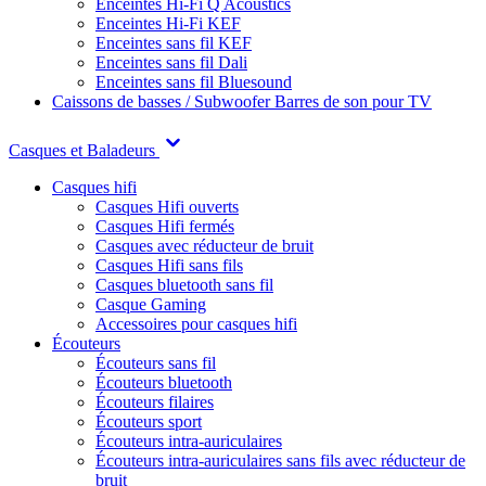
Enceintes Hi-Fi Q Acoustics
Enceintes Hi-Fi KEF
Enceintes sans fil KEF
Enceintes sans fil Dali
Enceintes sans fil Bluesound
Caissons de basses / Subwoofer
Barres de son pour TV
Casques et Baladeurs
Casques hifi
Casques Hifi ouverts
Casques Hifi fermés
Casques avec réducteur de bruit
Casques Hifi sans fils
Casques bluetooth sans fil
Casque Gaming
Accessoires pour casques hifi
Écouteurs
Écouteurs sans fil
Écouteurs bluetooth
Écouteurs filaires
Écouteurs sport
Écouteurs intra-auriculaires
Écouteurs intra-auriculaires sans fils avec réducteur de
bruit