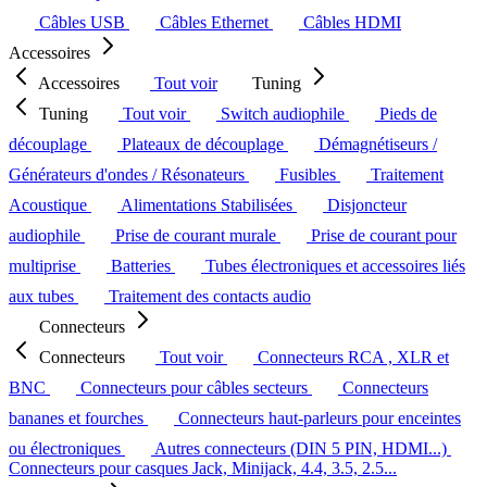
Câbles USB
Câbles Ethernet
Câbles HDMI
Accessoires
Accessoires
Tout voir
Tuning
Tuning
Tout voir
Switch audiophile
Pieds de
découplage
Plateaux de découplage
Démagnétiseurs /
Générateurs d'ondes / Résonateurs
Fusibles
Traitement
Acoustique
Alimentations Stabilisées
Disjoncteur
audiophile
Prise de courant murale
Prise de courant pour
multiprise
Batteries
Tubes électroniques et accessoires liés
aux tubes
Traitement des contacts audio
Connecteurs
Connecteurs
Tout voir
Connecteurs RCA , XLR et
BNC
Connecteurs pour câbles secteurs
Connecteurs
bananes et fourches
Connecteurs haut-parleurs pour enceintes
ou électroniques
Autres connecteurs (DIN 5 PIN, HDMI...)
Connecteurs pour casques Jack, Minijack, 4.4, 3.5, 2.5...