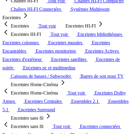
Chaînes HI-FI
Tout voir
Chaînes HI-FI Compactes
Chaînes HI-FI Connectées
Systèmes Multiroom
Enceintes
Enceintes
Tout voir
Enceintes HI-FI
Enceintes HI-FI
Tout voir
Enceintes bibliothèques
Enceintes colonnes
Enceintes murales
Enceintes
Encastrables
Enceintes monitoring
Enceintes Actives
Enceintes d'extérieur
Enceintes satellites
Enceintes de
soirée
Enceintes pc et multimedias
Caissons de basses / Subwoofer
Barres de son pour TV
Enceintes Home-Cinéma
Enceintes Home-Cinéma
Tout voir
Enceintes Dolby
Atmos
Enceintes Centrales
Ensembles 2.1
Ensembles
5.1
Enceintes Surround
Enceintes sans fil
Enceintes sans fil
Tout voir
Enceintes connectées