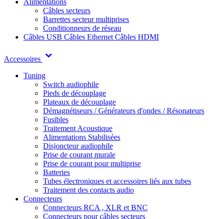
Alimentations
Câbles secteurs
Barrettes secteur multiprises
Conditionneurs de réseau
Câbles USB
Câbles Ethernet
Câbles HDMI
Accessoires
Tuning
Switch audiophile
Pieds de découplage
Plateaux de découplage
Démagnétiseurs / Générateurs d'ondes / Résonateurs
Fusibles
Traitement Acoustique
Alimentations Stabilisées
Disjoncteur audiophile
Prise de courant murale
Prise de courant pour multiprise
Batteries
Tubes électroniques et accessoires liés aux tubes
Traitement des contacts audio
Connecteurs
Connecteurs RCA , XLR et BNC
Connecteurs pour câbles secteurs