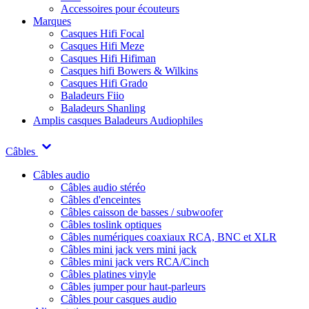
Accessoires pour écouteurs
Marques
Casques Hifi Focal
Casques Hifi Meze
Casques Hifi Hifiman
Casques hifi Bowers & Wilkins
Casques Hifi Grado
Baladeurs Fiio
Baladeurs Shanling
Amplis casques
Baladeurs Audiophiles
Câbles
Câbles audio
Câbles audio stéréo
Câbles d'enceintes
Câbles caisson de basses / subwoofer
Câbles toslink optiques
Câbles numériques coaxiaux RCA, BNC et XLR
Câbles mini jack vers mini jack
Câbles mini jack vers RCA/Cinch
Câbles platines vinyle
Câbles jumper pour haut-parleurs
Câbles pour casques audio