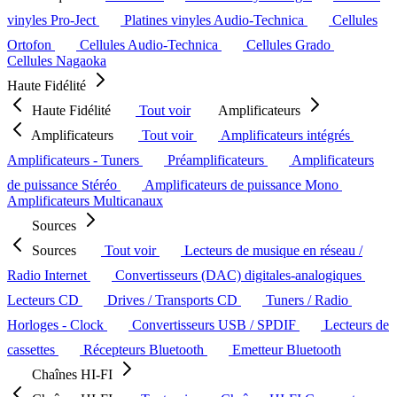
vinyles Pro-Ject
Platines vinyles Audio-Technica
Cellules
Ortofon
Cellules Audio-Technica
Cellules Grado
Cellules Nagaoka
Haute Fidélité
Haute Fidélité
Tout voir
Amplificateurs
Amplificateurs
Tout voir
Amplificateurs intégrés
Amplificateurs - Tuners
Préamplificateurs
Amplificateurs
de puissance Stéréo
Amplificateurs de puissance Mono
Amplificateurs Multicanaux
Sources
Sources
Tout voir
Lecteurs de musique en réseau /
Radio Internet
Convertisseurs (DAC) digitales-analogiques
Lecteurs CD
Drives / Transports CD
Tuners / Radio
Horloges - Clock
Convertisseurs USB / SPDIF
Lecteurs de
cassettes
Récepteurs Bluetooth
Emetteur Bluetooth
Chaînes HI-FI