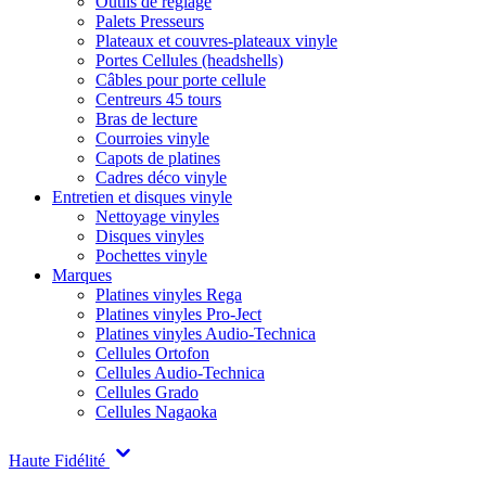
Outils de réglage
Palets Presseurs
Plateaux et couvres-plateaux vinyle
Portes Cellules (headshells)
Câbles pour porte cellule
Centreurs 45 tours
Bras de lecture
Courroies vinyle
Capots de platines
Cadres déco vinyle
Entretien et disques vinyle
Nettoyage vinyles
Disques vinyles
Pochettes vinyle
Marques
Platines vinyles Rega
Platines vinyles Pro-Ject
Platines vinyles Audio-Technica
Cellules Ortofon
Cellules Audio-Technica
Cellules Grado
Cellules Nagaoka
Haute Fidélité