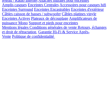
réseau / Radio Internet
Attaches murales pour enceintes
Amplis casques
Enceintes Centrales
Accessoires pour casques hifi
Enceintes Surround
Enceintes Encastrables
Enceintes d'extérieur
Câbles caisson de basses / subwoofer
Câbles platines vinyle
Enceintes Actives
Plateaux de découplage
Amplificateurs de
puissance Mono
Support et pieds pour enceintes
Mentions légales
Conditions générales de vente
Retours, échanges
et droit de rétractation
Garantie Hi-Fi & Service Après-
Vente
Politique de confidentialité