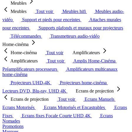
Meubles
Meubles
Tout voir
Meubles hifi
Meubles audio-
vidéo
Support et pieds pour enceintes
Attaches murales
pour enceintes
Supports plafonds et muraux pour projecteurs
Télécommandes
Transmetteurs audio-vidéo
Home-cinéma
Home-cinéma
Tout voir
Amplificateurs
Amplificateurs
Tout voir
Amplis Home-Cinéma
Préamplificateurs processeurs
Amplificateurs multicanaux
home-cinéma
Projecteurs UHD-4K
Projecteurs home-cinéma
Lecteurs DVD, Blu-ray, UHD 4K
Ecrans de projection
Ecrans de projection
Tout voir
Ecrans Manuels
Ecrans Motorisés
Ecrans Motorisés et Encastrables
Ecrans
Fixes
Ecrans fixes Focale Courte UHD 4K
Ecrans
Nomades
Promotions
Marques