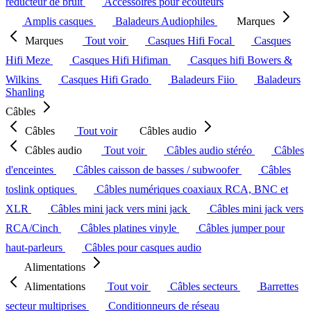
réducteur de bruit
Accessoires pour écouteurs
Amplis casques
Baladeurs Audiophiles
Marques
Marques
Tout voir
Casques Hifi Focal
Casques
Hifi Meze
Casques Hifi Hifiman
Casques hifi Bowers &
Wilkins
Casques Hifi Grado
Baladeurs Fiio
Baladeurs
Shanling
Câbles
Câbles
Tout voir
Câbles audio
Câbles audio
Tout voir
Câbles audio stéréo
Câbles
d'enceintes
Câbles caisson de basses / subwoofer
Câbles
toslink optiques
Câbles numériques coaxiaux RCA, BNC et
XLR
Câbles mini jack vers mini jack
Câbles mini jack vers
RCA/Cinch
Câbles platines vinyle
Câbles jumper pour
haut-parleurs
Câbles pour casques audio
Alimentations
Alimentations
Tout voir
Câbles secteurs
Barrettes
secteur multiprises
Conditionneurs de réseau