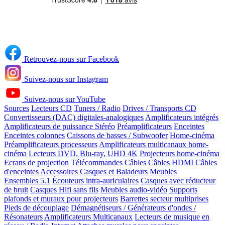
Retrouvez-nous sur Facebook
Suivez-nous sur Instagram
Suivez-nous sur YouTube
Sources
Lecteurs CD
Tuners / Radio
Drives / Transports CD
Convertisseurs (DAC) digitales-analogiques
Amplificateurs intégrés
Amplificateurs de puissance Stéréo
Préamplificateurs
Enceintes
Enceintes colonnes
Caissons de basses / Subwoofer
Home-cinéma
Préamplificateurs processeurs
Amplificateurs multicanaux home-
cinéma
Lecteurs DVD, Blu-ray, UHD 4K
Projecteurs home-cinéma
Ecrans de projection
Télécommandes
Câbles
Câbles HDMI
Câbles
d'enceintes
Accessoires
Casques et Baladeurs
Meubles
Ensembles 5.1
Écouteurs intra-auriculaires
Casques avec réducteur
de bruit
Casques Hifi sans fils
Meubles audio-vidéo
Supports
plafonds et muraux pour projecteurs
Barrettes secteur multiprises
Pieds de découplage
Démagnétiseurs / Générateurs d'ondes /
Résonateurs
Amplificateurs Multicanaux
Lecteurs de musique en