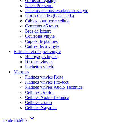
Outils de réglage
Palets Presseurs
Plateaux et couvres-plateaux vinyle
Portes Cellules (headshells)
Câbles pour porte cellule
Centreurs 45 tours
Bras de lecture
Courroies vinyle
Capots de platines
Cadres déco vinyle
Entretien et disques vinyle
Nettoyage vinyles
Disques vinyles
Pochettes vinyle
Marques
Platines vinyles Rega
Platines vinyles Pro-Ject
Platines vinyles Audio-Technica
Cellules Ortofon
Cellules Audio-Technica
Cellules Grado
Cellules Nagaoka
Haute Fidélité