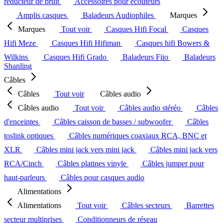
réducteur de bruit
Accessoires pour écouteurs
Amplis casques
Baladeurs Audiophiles
Marques
Marques
Tout voir
Casques Hifi Focal
Casques
Hifi Meze
Casques Hifi Hifiman
Casques hifi Bowers &
Wilkins
Casques Hifi Grado
Baladeurs Fiio
Baladeurs
Shanling
Câbles
Câbles
Tout voir
Câbles audio
Câbles audio
Tout voir
Câbles audio stéréo
Câbles
d'enceintes
Câbles caisson de basses / subwoofer
Câbles
toslink optiques
Câbles numériques coaxiaux RCA, BNC et
XLR
Câbles mini jack vers mini jack
Câbles mini jack vers
RCA/Cinch
Câbles platines vinyle
Câbles jumper pour
haut-parleurs
Câbles pour casques audio
Alimentations
Alimentations
Tout voir
Câbles secteurs
Barrettes
secteur multiprises
Conditionneurs de réseau