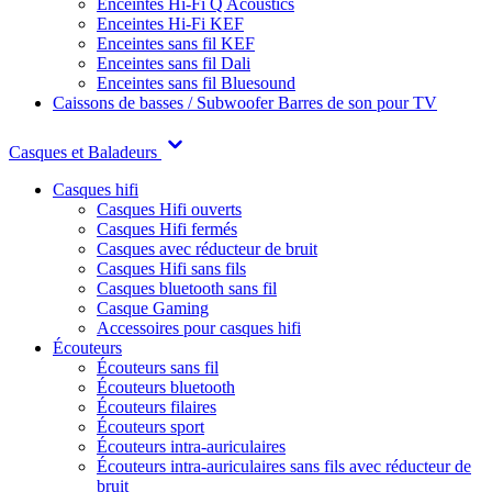
Enceintes Hi-Fi Q Acoustics
Enceintes Hi-Fi KEF
Enceintes sans fil KEF
Enceintes sans fil Dali
Enceintes sans fil Bluesound
Caissons de basses / Subwoofer
Barres de son pour TV
Casques et Baladeurs
Casques hifi
Casques Hifi ouverts
Casques Hifi fermés
Casques avec réducteur de bruit
Casques Hifi sans fils
Casques bluetooth sans fil
Casque Gaming
Accessoires pour casques hifi
Écouteurs
Écouteurs sans fil
Écouteurs bluetooth
Écouteurs filaires
Écouteurs sport
Écouteurs intra-auriculaires
Écouteurs intra-auriculaires sans fils avec réducteur de
bruit