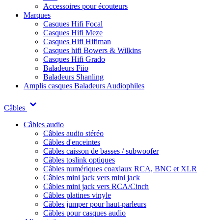
Accessoires pour écouteurs
Marques
Casques Hifi Focal
Casques Hifi Meze
Casques Hifi Hifiman
Casques hifi Bowers & Wilkins
Casques Hifi Grado
Baladeurs Fiio
Baladeurs Shanling
Amplis casques
Baladeurs Audiophiles
Câbles
Câbles audio
Câbles audio stéréo
Câbles d'enceintes
Câbles caisson de basses / subwoofer
Câbles toslink optiques
Câbles numériques coaxiaux RCA, BNC et XLR
Câbles mini jack vers mini jack
Câbles mini jack vers RCA/Cinch
Câbles platines vinyle
Câbles jumper pour haut-parleurs
Câbles pour casques audio