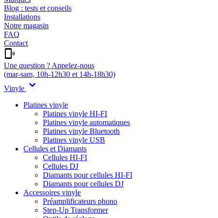
Blog : tests et conseils
Installations
Notre magasin
FAQ
Contact
Une question ? Appelez-nous
(mar-sam, 10h-12h30 et 14h-18h30)
Vinyle
Platines vinyle
Platines vinyle HI-FI
Platines vinyle automatiques
Platines vinyle Bluetooth
Platines vinyle USB
Cellules et Diamants
Cellules HI-FI
Cellules DJ
Diamants pour cellules HI-FI
Diamants pour cellules DJ
Accessoires vinyle
Préamplificateurs phono
Step-Up Transformer