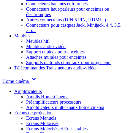
Connecteurs bananes et fourches
Connecteurs haut-parleurs pour enceintes ou
électroniques
Autres connecteurs (DIN 5 PIN, HDMI...)
Connecteurs pour casques Jack, Minijack, 4.4, 3.5,
2.5...
Meubles
Meubles hifi
Meubles audio-vidéo
Support et pieds pour enceintes
Attaches murales pour enceintes
Supports plafonds et muraux pour projecteurs
Télécommandes
Transmetteurs audio-vidéo
Home-cinéma
Amplificateurs
Amplis Home-Cinéma
Préamplificateurs processeurs
Amplificateurs multicanaux home-cinéma
Ecrans de projection
Ecrans Manuels
Ecrans Motorisés
Ecrans Motorisés et Encastrables