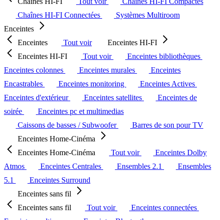
Chaînes HI-FI
Tout voir
Chaînes HI-FI Compactes
Chaînes HI-FI Connectées
Systèmes Multiroom
Enceintes
Enceintes
Tout voir
Enceintes HI-FI
Enceintes HI-FI
Tout voir
Enceintes bibliothèques
Enceintes colonnes
Enceintes murales
Enceintes
Encastrables
Enceintes monitoring
Enceintes Actives
Enceintes d'extérieur
Enceintes satellites
Enceintes de
soirée
Enceintes pc et multimedias
Caissons de basses / Subwoofer
Barres de son pour TV
Enceintes Home-Cinéma
Enceintes Home-Cinéma
Tout voir
Enceintes Dolby
Atmos
Enceintes Centrales
Ensembles 2.1
Ensembles
5.1
Enceintes Surround
Enceintes sans fil
Enceintes sans fil
Tout voir
Enceintes connectées