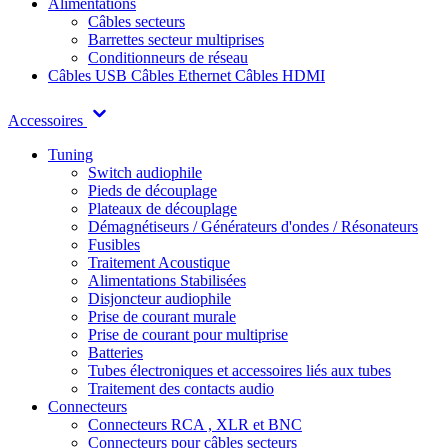
Alimentations
Câbles secteurs
Barrettes secteur multiprises
Conditionneurs de réseau
Câbles USB
Câbles Ethernet
Câbles HDMI
Accessoires
Tuning
Switch audiophile
Pieds de découplage
Plateaux de découplage
Démagnétiseurs / Générateurs d'ondes / Résonateurs
Fusibles
Traitement Acoustique
Alimentations Stabilisées
Disjoncteur audiophile
Prise de courant murale
Prise de courant pour multiprise
Batteries
Tubes électroniques et accessoires liés aux tubes
Traitement des contacts audio
Connecteurs
Connecteurs RCA , XLR et BNC
Connecteurs pour câbles secteurs