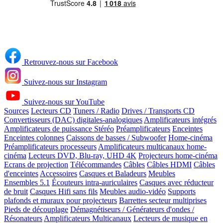
Retrouvez-nous sur Facebook
Suivez-nous sur Instagram
Suivez-nous sur YouTube
Sources
Lecteurs CD
Tuners / Radio
Drives / Transports CD
Convertisseurs (DAC) digitales-analogiques
Amplificateurs intégrés
Amplificateurs de puissance Stéréo
Préamplificateurs
Enceintes
Enceintes colonnes
Caissons de basses / Subwoofer
Home-cinéma
Préamplificateurs processeurs
Amplificateurs multicanaux home-
cinéma
Lecteurs DVD, Blu-ray, UHD 4K
Projecteurs home-cinéma
Ecrans de projection
Télécommandes
Câbles
Câbles HDMI
Câbles
d'enceintes
Accessoires
Casques et Baladeurs
Meubles
Ensembles 5.1
Écouteurs intra-auriculaires
Casques avec réducteur
de bruit
Casques Hifi sans fils
Meubles audio-vidéo
Supports
plafonds et muraux pour projecteurs
Barrettes secteur multiprises
Pieds de découplage
Démagnétiseurs / Générateurs d'ondes /
Résonateurs
Amplificateurs Multicanaux
Lecteurs de musique en