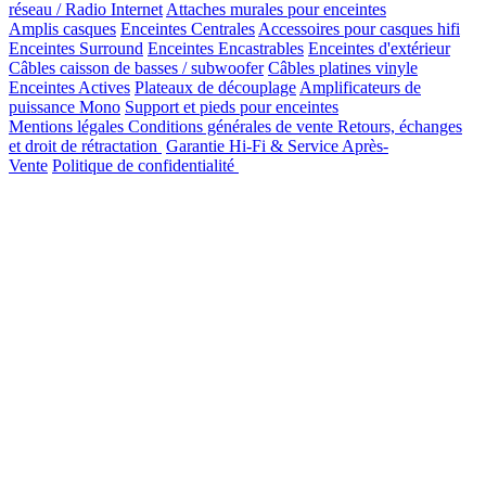
réseau / Radio Internet
Attaches murales pour enceintes
Amplis casques
Enceintes Centrales
Accessoires pour casques hifi
Enceintes Surround
Enceintes Encastrables
Enceintes d'extérieur
Câbles caisson de basses / subwoofer
Câbles platines vinyle
Enceintes Actives
Plateaux de découplage
Amplificateurs de
puissance Mono
Support et pieds pour enceintes
Mentions légales
Conditions générales de vente
Retours, échanges
et droit de rétractation
Garantie Hi-Fi & Service Après-
Vente
Politique de confidentialité