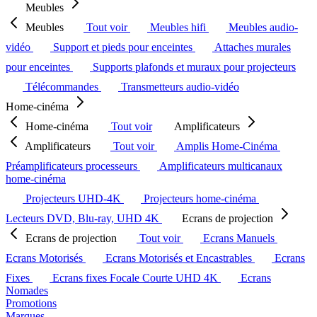
Meubles
Meubles
Tout voir
Meubles hifi
Meubles audio-
vidéo
Support et pieds pour enceintes
Attaches murales
pour enceintes
Supports plafonds et muraux pour projecteurs
Télécommandes
Transmetteurs audio-vidéo
Home-cinéma
Home-cinéma
Tout voir
Amplificateurs
Amplificateurs
Tout voir
Amplis Home-Cinéma
Préamplificateurs processeurs
Amplificateurs multicanaux
home-cinéma
Projecteurs UHD-4K
Projecteurs home-cinéma
Lecteurs DVD, Blu-ray, UHD 4K
Ecrans de projection
Ecrans de projection
Tout voir
Ecrans Manuels
Ecrans Motorisés
Ecrans Motorisés et Encastrables
Ecrans
Fixes
Ecrans fixes Focale Courte UHD 4K
Ecrans
Nomades
Promotions
Marques