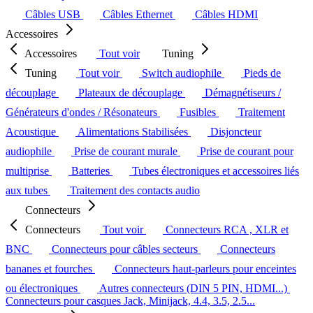
Câbles USB
Câbles Ethernet
Câbles HDMI
Accessoires
Accessoires
Tout voir
Tuning
Tuning
Tout voir
Switch audiophile
Pieds de
découplage
Plateaux de découplage
Démagnétiseurs /
Générateurs d'ondes / Résonateurs
Fusibles
Traitement
Acoustique
Alimentations Stabilisées
Disjoncteur
audiophile
Prise de courant murale
Prise de courant pour
multiprise
Batteries
Tubes électroniques et accessoires liés
aux tubes
Traitement des contacts audio
Connecteurs
Connecteurs
Tout voir
Connecteurs RCA , XLR et
BNC
Connecteurs pour câbles secteurs
Connecteurs
bananes et fourches
Connecteurs haut-parleurs pour enceintes
ou électroniques
Autres connecteurs (DIN 5 PIN, HDMI...)
Connecteurs pour casques Jack, Minijack, 4.4, 3.5, 2.5...