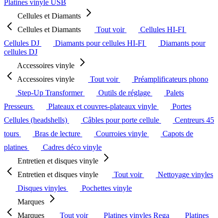
Platines vinyle USB
Cellules et Diamants
Cellules et Diamants
Tout voir
Cellules HI-FI
Cellules DJ
Diamants pour cellules HI-FI
Diamants pour
cellules DJ
Accessoires vinyle
Accessoires vinyle
Tout voir
Préamplificateurs phono
Step-Up Transformer
Outils de réglage
Palets
Presseurs
Plateaux et couvres-plateaux vinyle
Portes
Cellules (headshells)
Câbles pour porte cellule
Centreurs 45
tours
Bras de lecture
Courroies vinyle
Capots de
platines
Cadres déco vinyle
Entretien et disques vinyle
Entretien et disques vinyle
Tout voir
Nettoyage vinyles
Disques vinyles
Pochettes vinyle
Marques
Marques
Tout voir
Platines vinyles Rega
Platines