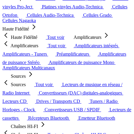
vinyles Pro-Ject
Platines vinyles Audio-Technica
Cellules
Ortofon
Cellules Audio-Technica
Cellules Grado
Cellules Nagaoka
Haute Fidélité
Haute Fidélité
Tout voir
Amplificateurs
Amplificateurs
Tout voir
Amplificateurs intégrés
Amplificateurs - Tuners
Préamplificateurs
Amplificateurs
de puissance Stéréo
Amplificateurs de puissance Mono
Amplificateurs Multicanaux
Sources
Sources
Tout voir
Lecteurs de musique en réseau /
Radio Internet
Convertisseurs (DAC) digitales-analogiques
Lecteurs CD
Drives / Transports CD
Tuners / Radio
Horloges - Clock
Convertisseurs USB / SPDIF
Lecteurs de
cassettes
Récepteurs Bluetooth
Emetteur Bluetooth
Chaînes HI-FI