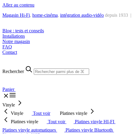
Allez au contenu
Magasin Hi-Fi
,
home-cinéma
,
intégra
tion audio-vidéo
depuis 1933 |
Tél. : +32 2 538 44 51 (mar-sam, 10h-12h30 et 14h-18h30)
Blog : tests et conseils
Installations
Notre magasin
FAQ
Contact
Rechercher
Panier
Vinyle
Vinyle
Tout voir
Platines vinyle
Platines vinyle
Tout voir
Platines vinyle HI-FI
Platines vinyle automatiques
Platines vinyle Bluetooth