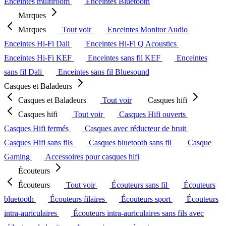
Enceintes multiroom
Enceintes Bluetooth
Marques
Marques
Tout voir
Enceintes Monitor Audio
Enceintes Hi-Fi Dali
Enceintes Hi-Fi Q Acoustics
Enceintes Hi-Fi KEF
Enceintes sans fil KEF
Enceintes
sans fil Dali
Enceintes sans fil Bluesound
Casques et Baladeurs
Casques et Baladeurs
Tout voir
Casques hifi
Casques hifi
Tout voir
Casques Hifi ouverts
Casques Hifi fermés
Casques avec réducteur de bruit
Casques Hifi sans fils
Casques bluetooth sans fil
Casque
Gaming
Accessoires pour casques hifi
Écouteurs
Écouteurs
Tout voir
Écouteurs sans fil
Écouteurs
bluetooth
Écouteurs filaires
Écouteurs sport
Écouteurs
intra-auriculaires
Écouteurs intra-auriculaires sans fils avec