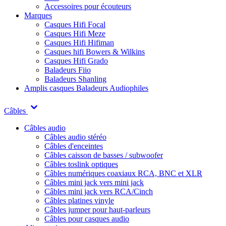
Accessoires pour écouteurs
Marques
Casques Hifi Focal
Casques Hifi Meze
Casques Hifi Hifiman
Casques hifi Bowers & Wilkins
Casques Hifi Grado
Baladeurs Fiio
Baladeurs Shanling
Amplis casques
Baladeurs Audiophiles
Câbles
Câbles audio
Câbles audio stéréo
Câbles d'enceintes
Câbles caisson de basses / subwoofer
Câbles toslink optiques
Câbles numériques coaxiaux RCA, BNC et XLR
Câbles mini jack vers mini jack
Câbles mini jack vers RCA/Cinch
Câbles platines vinyle
Câbles jumper pour haut-parleurs
Câbles pour casques audio