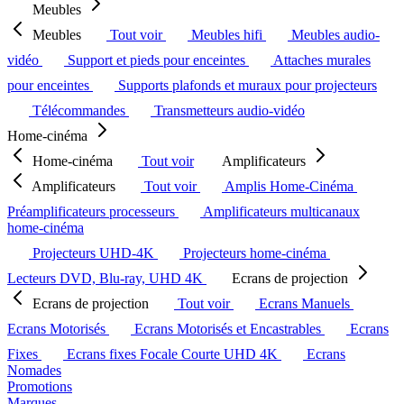
Meubles
Meubles
Tout voir
Meubles hifi
Meubles audio-
vidéo
Support et pieds pour enceintes
Attaches murales
pour enceintes
Supports plafonds et muraux pour projecteurs
Télécommandes
Transmetteurs audio-vidéo
Home-cinéma
Home-cinéma
Tout voir
Amplificateurs
Amplificateurs
Tout voir
Amplis Home-Cinéma
Préamplificateurs processeurs
Amplificateurs multicanaux
home-cinéma
Projecteurs UHD-4K
Projecteurs home-cinéma
Lecteurs DVD, Blu-ray, UHD 4K
Ecrans de projection
Ecrans de projection
Tout voir
Ecrans Manuels
Ecrans Motorisés
Ecrans Motorisés et Encastrables
Ecrans
Fixes
Ecrans fixes Focale Courte UHD 4K
Ecrans
Nomades
Promotions
Marques