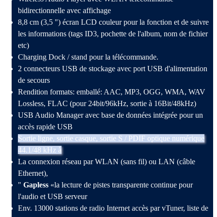
bidirectionnelle avec affichage
8,8 cm (3,5 ") écran LCD couleur pour la fonction et de suivre
les informations (tags ID3, pochette de l'album, nom de fichier
etc)
Charging Dock / stand pour la télécommande.
2 connecteurs USB de stockage avec port USB d'alimentation
de secours
Rendition formats: emballé: AAC, MP3, OGG, WMA, WAV
Lossless, FLAC (pour 24bit/96kHz, sortie à 16Bit/48kHz)
USB Audio Manager avec base de données intégrée pour un
accès rapide USB
Sortie ligne, sortie casque, sortie S / PDIF optique numérique
44.1/48 kHz à
La connexion réseau par WLAN (sans fil) ou LAN (câble
Ethernet),
"
Gapless
«la lecture de pistes transparente continue pour
l'audio et USB serveur
Env.
13000 stations de radio Internet accès par vTuner, liste de