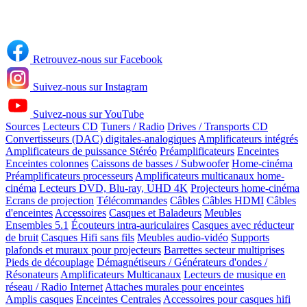
Retrouvez-nous sur Facebook
Suivez-nous sur Instagram
Suivez-nous sur YouTube
Sources
Lecteurs CD
Tuners / Radio
Drives / Transports CD
Convertisseurs (DAC) digitales-analogiques
Amplificateurs intégrés
Amplificateurs de puissance Stéréo
Préamplificateurs
Enceintes
Enceintes colonnes
Caissons de basses / Subwoofer
Home-cinéma
Préamplificateurs processeurs
Amplificateurs multicanaux home-
cinéma
Lecteurs DVD, Blu-ray, UHD 4K
Projecteurs home-cinéma
Ecrans de projection
Télécommandes
Câbles
Câbles HDMI
Câbles
d'enceintes
Accessoires
Casques et Baladeurs
Meubles
Ensembles 5.1
Écouteurs intra-auriculaires
Casques avec réducteur
de bruit
Casques Hifi sans fils
Meubles audio-vidéo
Supports
plafonds et muraux pour projecteurs
Barrettes secteur multiprises
Pieds de découplage
Démagnétiseurs / Générateurs d'ondes /
Résonateurs
Amplificateurs Multicanaux
Lecteurs de musique en
réseau / Radio Internet
Attaches murales pour enceintes
Amplis casques
Enceintes Centrales
Accessoires pour casques hifi