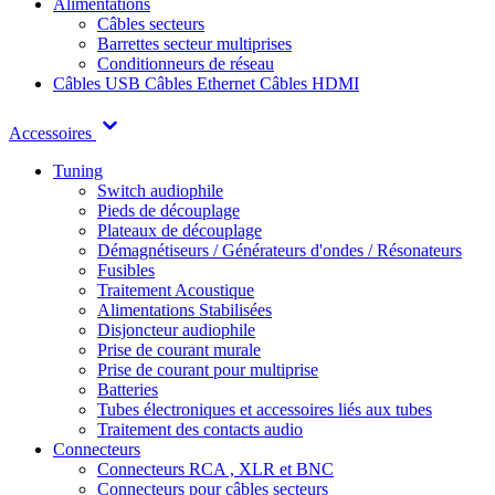
Alimentations
Câbles secteurs
Barrettes secteur multiprises
Conditionneurs de réseau
Câbles USB
Câbles Ethernet
Câbles HDMI
Accessoires
Tuning
Switch audiophile
Pieds de découplage
Plateaux de découplage
Démagnétiseurs / Générateurs d'ondes / Résonateurs
Fusibles
Traitement Acoustique
Alimentations Stabilisées
Disjoncteur audiophile
Prise de courant murale
Prise de courant pour multiprise
Batteries
Tubes électroniques et accessoires liés aux tubes
Traitement des contacts audio
Connecteurs
Connecteurs RCA , XLR et BNC
Connecteurs pour câbles secteurs