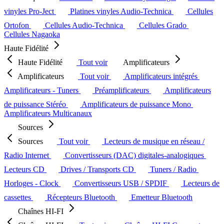
vinyles Pro-Ject
Platines vinyles Audio-Technica
Cellules
Ortofon
Cellules Audio-Technica
Cellules Grado
Cellules Nagaoka
Haute Fidélité
Haute Fidélité
Tout voir
Amplificateurs
Amplificateurs
Tout voir
Amplificateurs intégrés
Amplificateurs - Tuners
Préamplificateurs
Amplificateurs
de puissance Stéréo
Amplificateurs de puissance Mono
Amplificateurs Multicanaux
Sources
Sources
Tout voir
Lecteurs de musique en réseau /
Radio Internet
Convertisseurs (DAC) digitales-analogiques
Lecteurs CD
Drives / Transports CD
Tuners / Radio
Horloges - Clock
Convertisseurs USB / SPDIF
Lecteurs de
cassettes
Récepteurs Bluetooth
Emetteur Bluetooth
Chaînes HI-FI