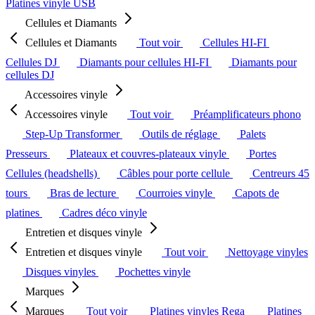
Platines vinyle USB
Cellules et Diamants
Cellules et Diamants
Tout voir
Cellules HI-FI
Cellules DJ
Diamants pour cellules HI-FI
Diamants pour
cellules DJ
Accessoires vinyle
Accessoires vinyle
Tout voir
Préamplificateurs phono
Step-Up Transformer
Outils de réglage
Palets
Presseurs
Plateaux et couvres-plateaux vinyle
Portes
Cellules (headshells)
Câbles pour porte cellule
Centreurs 45
tours
Bras de lecture
Courroies vinyle
Capots de
platines
Cadres déco vinyle
Entretien et disques vinyle
Entretien et disques vinyle
Tout voir
Nettoyage vinyles
Disques vinyles
Pochettes vinyle
Marques
Marques
Tout voir
Platines vinyles Rega
Platines