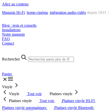
Allez au contenu
Magasin Hi-Fi
,
home-cinéma
,
intégra
tion audio-vidéo
depuis 1933 |
Tél. : +32 2 538 44 51 (mar-sam, 10h-12h30 et 14h-18h30)
Blog : tests et conseils
Installations
Notre magasin
FAQ
Contact
Rechercher
Panier
Vinyle
Vinyle
Tout voir
Platines vinyle
Platines vinyle
Tout voir
Platines vinyle HI-FI
Platines vinyle automatiques
Platines vinyle Bluetooth