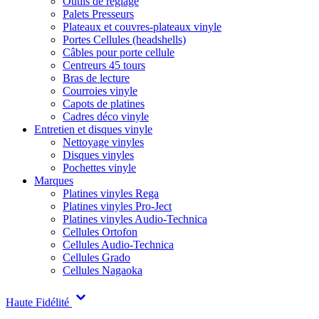
Outils de réglage
Palets Presseurs
Plateaux et couvres-plateaux vinyle
Portes Cellules (headshells)
Câbles pour porte cellule
Centreurs 45 tours
Bras de lecture
Courroies vinyle
Capots de platines
Cadres déco vinyle
Entretien et disques vinyle
Nettoyage vinyles
Disques vinyles
Pochettes vinyle
Marques
Platines vinyles Rega
Platines vinyles Pro-Ject
Platines vinyles Audio-Technica
Cellules Ortofon
Cellules Audio-Technica
Cellules Grado
Cellules Nagaoka
Haute Fidélité