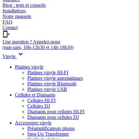
Blog : tests et conseils
Installations
Notre magasin
FAQ
Contact
Une question ? Appelez-nous
(mar-sam, 10h-12h30 et 14h-18h30)
Vinyle
Platines vinyle
Platines vinyle HI-FI
Platines vinyle automatiques
Platines vinyle Bluetooth
Platines vinyle USB
Cellules et Diamants
Cellules HI-FI
Cellules DJ
Diamants pour cellules HI-FI
Diamants pour cellules DJ
Accessoires vinyle
Préamplificateurs phono
Step-Up Transformer