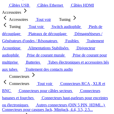
Câbles USB
Câbles Ethernet
Câbles HDMI
Accessoires
Accessoires
Tout voir
Tuning
Tuning
Tout voir
Switch audiophile
Pieds de
découplage
Plateaux de découplage
Démagnétiseurs /
Générateurs d'ondes / Résonateurs
Fusibles
Traitement
Acoustique
Alimentations Stabilisées
Disjoncteur
audiophile
Prise de courant murale
Prise de courant pour
multiprise
Batteries
Tubes électroniques et accessoires liés
aux tubes
Traitement des contacts audio
Connecteurs
Connecteurs
Tout voir
Connecteurs RCA , XLR et
BNC
Connecteurs pour câbles secteurs
Connecteurs
bananes et fourches
Connecteurs haut-parleurs pour enceintes
ou électroniques
Autres connecteurs (DIN 5 PIN, HDMI...)
Connecteurs pour casques Jack, Minijack, 4.4, 3.5, 2.5...