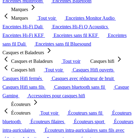
Enceintes multiroom
Enceintes Bluetooth
Marques
Marques
Tout voir
Enceintes Monitor Audio
Enceintes Hi-Fi Dali
Enceintes Hi-Fi Q Acoustics
Enceintes Hi-Fi KEF
Enceintes sans fil KEF
Enceintes
sans fil Dali
Enceintes sans fil Bluesound
Casques et Baladeurs
Casques et Baladeurs
Tout voir
Casques hifi
Casques hifi
Tout voir
Casques Hifi ouverts
Casques Hifi fermés
Casques avec réducteur de bruit
Casques Hifi sans fils
Casques bluetooth sans fil
Casque
Gaming
Accessoires pour casques hifi
Écouteurs
Écouteurs
Tout voir
Écouteurs sans fil
Écouteurs
bluetooth
Écouteurs filaires
Écouteurs sport
Écouteurs
intra-auriculaires
Écouteurs intra-auriculaires sans fils avec