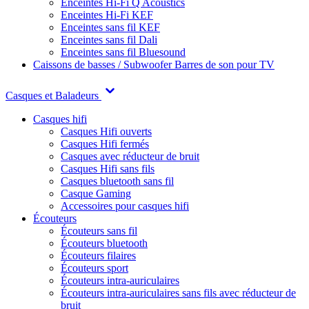
Enceintes Hi-Fi Q Acoustics
Enceintes Hi-Fi KEF
Enceintes sans fil KEF
Enceintes sans fil Dali
Enceintes sans fil Bluesound
Caissons de basses / Subwoofer
Barres de son pour TV
Casques et Baladeurs
Casques hifi
Casques Hifi ouverts
Casques Hifi fermés
Casques avec réducteur de bruit
Casques Hifi sans fils
Casques bluetooth sans fil
Casque Gaming
Accessoires pour casques hifi
Écouteurs
Écouteurs sans fil
Écouteurs bluetooth
Écouteurs filaires
Écouteurs sport
Écouteurs intra-auriculaires
Écouteurs intra-auriculaires sans fils avec réducteur de
bruit