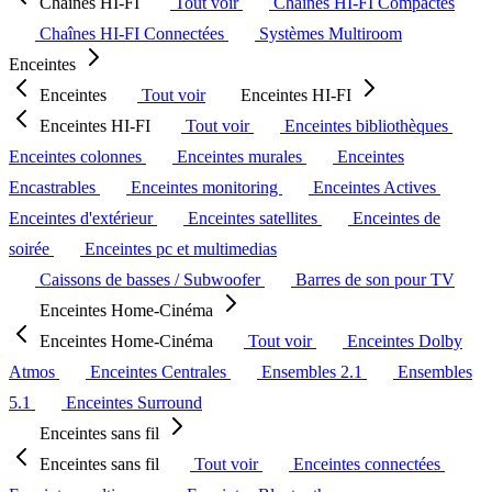
Chaînes HI-FI
Tout voir
Chaînes HI-FI Compactes
Chaînes HI-FI Connectées
Systèmes Multiroom
Enceintes
Enceintes
Tout voir
Enceintes HI-FI
Enceintes HI-FI
Tout voir
Enceintes bibliothèques
Enceintes colonnes
Enceintes murales
Enceintes
Encastrables
Enceintes monitoring
Enceintes Actives
Enceintes d'extérieur
Enceintes satellites
Enceintes de
soirée
Enceintes pc et multimedias
Caissons de basses / Subwoofer
Barres de son pour TV
Enceintes Home-Cinéma
Enceintes Home-Cinéma
Tout voir
Enceintes Dolby
Atmos
Enceintes Centrales
Ensembles 2.1
Ensembles
5.1
Enceintes Surround
Enceintes sans fil
Enceintes sans fil
Tout voir
Enceintes connectées