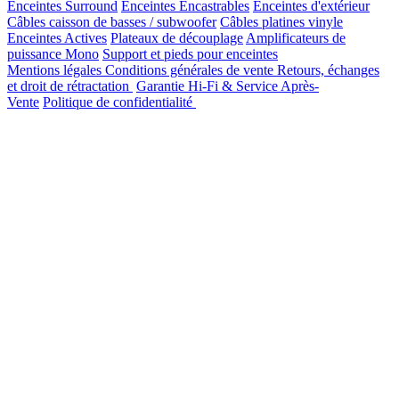
Enceintes Surround
Enceintes Encastrables
Enceintes d'extérieur
Câbles caisson de basses / subwoofer
Câbles platines vinyle
Enceintes Actives
Plateaux de découplage
Amplificateurs de
puissance Mono
Support et pieds pour enceintes
Mentions légales
Conditions générales de vente
Retours, échanges
et droit de rétractation
Garantie Hi-Fi & Service Après-
Vente
Politique de confidentialité