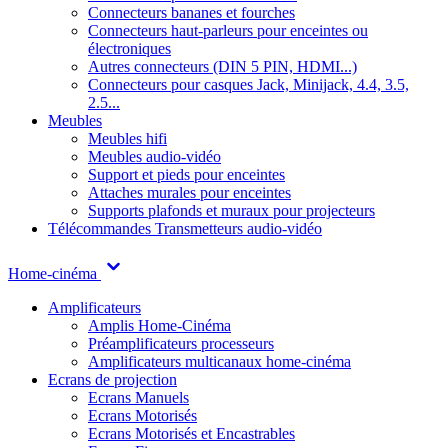
Connecteurs bananes et fourches
Connecteurs haut-parleurs pour enceintes ou
électroniques
Autres connecteurs (DIN 5 PIN, HDMI...)
Connecteurs pour casques Jack, Minijack, 4.4, 3.5,
2.5...
Meubles
Meubles hifi
Meubles audio-vidéo
Support et pieds pour enceintes
Attaches murales pour enceintes
Supports plafonds et muraux pour projecteurs
Télécommandes
Transmetteurs audio-vidéo
Home-cinéma
Amplificateurs
Amplis Home-Cinéma
Préamplificateurs processeurs
Amplificateurs multicanaux home-cinéma
Ecrans de projection
Ecrans Manuels
Ecrans Motorisés
Ecrans Motorisés et Encastrables