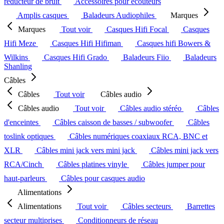
réducteur de bruit
Accessoires pour écouteurs
Amplis casques
Baladeurs Audiophiles
Marques
Marques
Tout voir
Casques Hifi Focal
Casques
Hifi Meze
Casques Hifi Hifiman
Casques hifi Bowers &
Wilkins
Casques Hifi Grado
Baladeurs Fiio
Baladeurs
Shanling
Câbles
Câbles
Tout voir
Câbles audio
Câbles audio
Tout voir
Câbles audio stéréo
Câbles
d'enceintes
Câbles caisson de basses / subwoofer
Câbles
toslink optiques
Câbles numériques coaxiaux RCA, BNC et
XLR
Câbles mini jack vers mini jack
Câbles mini jack vers
RCA/Cinch
Câbles platines vinyle
Câbles jumper pour
haut-parleurs
Câbles pour casques audio
Alimentations
Alimentations
Tout voir
Câbles secteurs
Barrettes
secteur multiprises
Conditionneurs de réseau