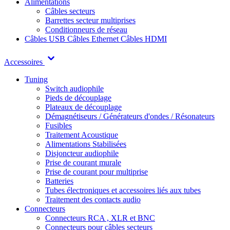
Alimentations
Câbles secteurs
Barrettes secteur multiprises
Conditionneurs de réseau
Câbles USB
Câbles Ethernet
Câbles HDMI
Accessoires
Tuning
Switch audiophile
Pieds de découplage
Plateaux de découplage
Démagnétiseurs / Générateurs d'ondes / Résonateurs
Fusibles
Traitement Acoustique
Alimentations Stabilisées
Disjoncteur audiophile
Prise de courant murale
Prise de courant pour multiprise
Batteries
Tubes électroniques et accessoires liés aux tubes
Traitement des contacts audio
Connecteurs
Connecteurs RCA , XLR et BNC
Connecteurs pour câbles secteurs