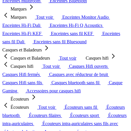
Enceintes multiroom
Enceintes Bluetooth
Marques
Marques
Tout voir
Enceintes Monitor Audio
Enceintes Hi-Fi Dali
Enceintes Hi-Fi Q Acoustics
Enceintes Hi-Fi KEF
Enceintes sans fil KEF
Enceintes
sans fil Dali
Enceintes sans fil Bluesound
Casques et Baladeurs
Casques et Baladeurs
Tout voir
Casques hifi
Casques hifi
Tout voir
Casques Hifi ouverts
Casques Hifi fermés
Casques avec réducteur de bruit
Casques Hifi sans fils
Casques bluetooth sans fil
Casque
Gaming
Accessoires pour casques hifi
Écouteurs
Écouteurs
Tout voir
Écouteurs sans fil
Écouteurs
bluetooth
Écouteurs filaires
Écouteurs sport
Écouteurs
intra-auriculaires
Écouteurs intra-auriculaires sans fils avec