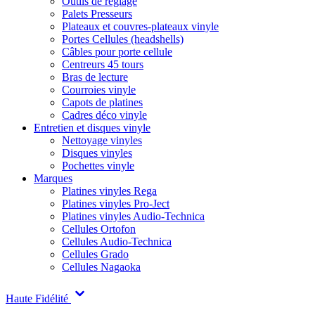
Outils de réglage
Palets Presseurs
Plateaux et couvres-plateaux vinyle
Portes Cellules (headshells)
Câbles pour porte cellule
Centreurs 45 tours
Bras de lecture
Courroies vinyle
Capots de platines
Cadres déco vinyle
Entretien et disques vinyle
Nettoyage vinyles
Disques vinyles
Pochettes vinyle
Marques
Platines vinyles Rega
Platines vinyles Pro-Ject
Platines vinyles Audio-Technica
Cellules Ortofon
Cellules Audio-Technica
Cellules Grado
Cellules Nagaoka
Haute Fidélité