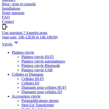
Blog : tests et conseils
Installations
Notre magasin
FAQ
Contact
Une question ? Appelez-nous
(mar-sam, 10h-12h30 et 14h-18h30)
Vinyle
Platines vinyle
Platines vinyle HI-FI
Platines vinyle automatiques
Platines vinyle Bluetooth
Platines vinyle USB
Cellules et Diamants
Cellules HI-FI
Cellules DJ
Diamants pour cellules HI-FI
Diamants pour cellules DJ
Accessoires vinyle
Préamplificateurs phono
Step-Up Transformer