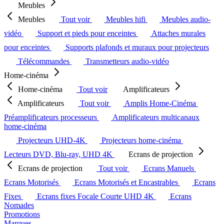
Meubles
Meubles
Tout voir
Meubles hifi
Meubles audio-
vidéo
Support et pieds pour enceintes
Attaches murales
pour enceintes
Supports plafonds et muraux pour projecteurs
Télécommandes
Transmetteurs audio-vidéo
Home-cinéma
Home-cinéma
Tout voir
Amplificateurs
Amplificateurs
Tout voir
Amplis Home-Cinéma
Préamplificateurs processeurs
Amplificateurs multicanaux
home-cinéma
Projecteurs UHD-4K
Projecteurs home-cinéma
Lecteurs DVD, Blu-ray, UHD 4K
Ecrans de projection
Ecrans de projection
Tout voir
Ecrans Manuels
Ecrans Motorisés
Ecrans Motorisés et Encastrables
Ecrans
Fixes
Ecrans fixes Focale Courte UHD 4K
Ecrans
Nomades
Promotions
Marques