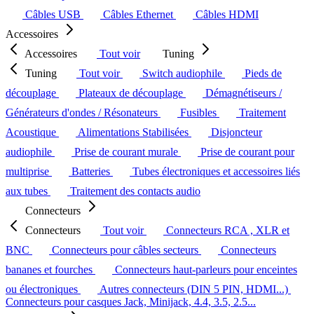
Câbles USB
Câbles Ethernet
Câbles HDMI
Accessoires
Accessoires
Tout voir
Tuning
Tuning
Tout voir
Switch audiophile
Pieds de
découplage
Plateaux de découplage
Démagnétiseurs /
Générateurs d'ondes / Résonateurs
Fusibles
Traitement
Acoustique
Alimentations Stabilisées
Disjoncteur
audiophile
Prise de courant murale
Prise de courant pour
multiprise
Batteries
Tubes électroniques et accessoires liés
aux tubes
Traitement des contacts audio
Connecteurs
Connecteurs
Tout voir
Connecteurs RCA , XLR et
BNC
Connecteurs pour câbles secteurs
Connecteurs
bananes et fourches
Connecteurs haut-parleurs pour enceintes
ou électroniques
Autres connecteurs (DIN 5 PIN, HDMI...)
Connecteurs pour casques Jack, Minijack, 4.4, 3.5, 2.5...