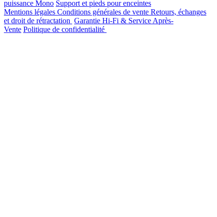
puissance Mono
Support et pieds pour enceintes
Mentions légales
Conditions générales de vente
Retours, échanges
et droit de rétractation
Garantie Hi-Fi & Service Après-
Vente
Politique de confidentialité