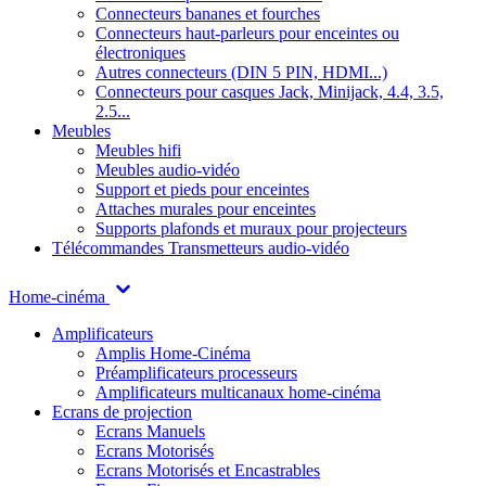
Connecteurs bananes et fourches
Connecteurs haut-parleurs pour enceintes ou
électroniques
Autres connecteurs (DIN 5 PIN, HDMI...)
Connecteurs pour casques Jack, Minijack, 4.4, 3.5,
2.5...
Meubles
Meubles hifi
Meubles audio-vidéo
Support et pieds pour enceintes
Attaches murales pour enceintes
Supports plafonds et muraux pour projecteurs
Télécommandes
Transmetteurs audio-vidéo
Home-cinéma
Amplificateurs
Amplis Home-Cinéma
Préamplificateurs processeurs
Amplificateurs multicanaux home-cinéma
Ecrans de projection
Ecrans Manuels
Ecrans Motorisés
Ecrans Motorisés et Encastrables