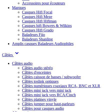
Accessoires pour écouteurs
Marques
Casques Hifi Focal
Casques Hifi Meze
Casques Hifi Hifiman
Casques hifi Bowers & Wilkins
Casques Hifi Grado
Baladeurs Fiio
Baladeurs Shanling
Amplis casques
Baladeurs Audiophiles
Câbles
Câbles audio
Câbles audio stéréo
Câbles d'enceintes
Câbles caisson de basses / subwoofer
Câbles toslink optiques
Câbles numériques coaxiaux RCA, BNC et XLR
Câbles mini jack vers mini jack
Câbles mini jack vers RCA/Cinch
Câbles platines vinyle
Câbles jumper pour haut-parleurs
Câbles pour casques audio