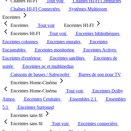
Chaînes HI-FI
Tout voir
Chaînes HI-FI Compactes
Chaînes HI-FI Connectées
Systèmes Multiroom
Enceintes
Enceintes
Tout voir
Enceintes HI-FI
Enceintes HI-FI
Tout voir
Enceintes bibliothèques
Enceintes colonnes
Enceintes murales
Enceintes
Encastrables
Enceintes monitoring
Enceintes Actives
Enceintes d'extérieur
Enceintes satellites
Enceintes de
soirée
Enceintes pc et multimedias
Caissons de basses / Subwoofer
Barres de son pour TV
Enceintes Home-Cinéma
Enceintes Home-Cinéma
Tout voir
Enceintes Dolby
Atmos
Enceintes Centrales
Ensembles 2.1
Ensembles
5.1
Enceintes Surround
Enceintes sans fil
Enceintes sans fil
Tout voir
Enceintes connectées