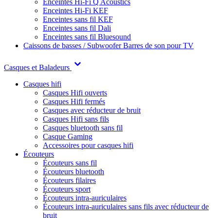
Enceintes Hi-Fi Q Acoustics
Enceintes Hi-Fi KEF
Enceintes sans fil KEF
Enceintes sans fil Dali
Enceintes sans fil Bluesound
Caissons de basses / Subwoofer
Barres de son pour TV
Casques et Baladeurs
Casques hifi
Casques Hifi ouverts
Casques Hifi fermés
Casques avec réducteur de bruit
Casques Hifi sans fils
Casques bluetooth sans fil
Casque Gaming
Accessoires pour casques hifi
Écouteurs
Écouteurs sans fil
Écouteurs bluetooth
Écouteurs filaires
Écouteurs sport
Écouteurs intra-auriculaires
Écouteurs intra-auriculaires sans fils avec réducteur de
bruit