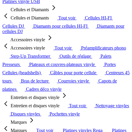
Platines vinyle USB
Cellules et Diamants
Cellules et Diamants
Tout voir
Cellules HI-FI
Cellules DJ
Diamants pour cellules HI-FI
Diamants pour
cellules DJ
Accessoires vinyle
Accessoires vinyle
Tout voir
Préamplificateurs phono
Step-Up Transformer
Outils de réglage
Palets
Presseurs
Plateaux et couvres-plateaux vinyle
Portes
Cellules (headshells)
Câbles pour porte cellule
Centreurs 45
tours
Bras de lecture
Courroies vinyle
Capots de
platines
Cadres déco vinyle
Entretien et disques vinyle
Entretien et disques vinyle
Tout voir
Nettoyage vinyles
Disques vinyles
Pochettes vinyle
Marques
Marques
Tout voir
Platines vinyles Rega
Platines