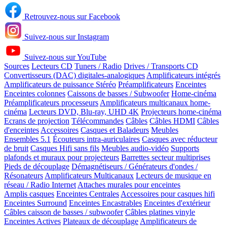
Retrouvez-nous sur Facebook
Suivez-nous sur Instagram
Suivez-nous sur YouTube
Sources
Lecteurs CD
Tuners / Radio
Drives / Transports CD
Convertisseurs (DAC) digitales-analogiques
Amplificateurs intégrés
Amplificateurs de puissance Stéréo
Préamplificateurs
Enceintes
Enceintes colonnes
Caissons de basses / Subwoofer
Home-cinéma
Préamplificateurs processeurs
Amplificateurs multicanaux home-
cinéma
Lecteurs DVD, Blu-ray, UHD 4K
Projecteurs home-cinéma
Ecrans de projection
Télécommandes
Câbles
Câbles HDMI
Câbles
d'enceintes
Accessoires
Casques et Baladeurs
Meubles
Ensembles 5.1
Écouteurs intra-auriculaires
Casques avec réducteur
de bruit
Casques Hifi sans fils
Meubles audio-vidéo
Supports
plafonds et muraux pour projecteurs
Barrettes secteur multiprises
Pieds de découplage
Démagnétiseurs / Générateurs d'ondes /
Résonateurs
Amplificateurs Multicanaux
Lecteurs de musique en
réseau / Radio Internet
Attaches murales pour enceintes
Amplis casques
Enceintes Centrales
Accessoires pour casques hifi
Enceintes Surround
Enceintes Encastrables
Enceintes d'extérieur
Câbles caisson de basses / subwoofer
Câbles platines vinyle
Enceintes Actives
Plateaux de découplage
Amplificateurs de