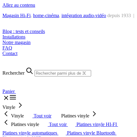
Allez au contenu
Magasin Hi-Fi
,
home-cinéma
,
intégra
tion audio-vidéo
depuis 1933 |
Tél. : +32 2 538 44 51 (mar-sam, 10h-12h30 et 14h-18h30)
Blog : tests et conseils
Installations
Notre magasin
FAQ
Contact
Rechercher
Panier
Vinyle
Vinyle
Tout voir
Platines vinyle
Platines vinyle
Tout voir
Platines vinyle HI-FI
Platines vinyle automatiques
Platines vinyle Bluetooth