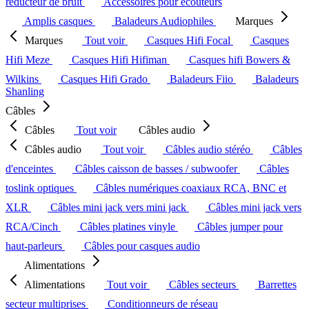
réducteur de bruit
Accessoires pour écouteurs
Amplis casques
Baladeurs Audiophiles
Marques
Marques
Tout voir
Casques Hifi Focal
Casques
Hifi Meze
Casques Hifi Hifiman
Casques hifi Bowers &
Wilkins
Casques Hifi Grado
Baladeurs Fiio
Baladeurs
Shanling
Câbles
Câbles
Tout voir
Câbles audio
Câbles audio
Tout voir
Câbles audio stéréo
Câbles
d'enceintes
Câbles caisson de basses / subwoofer
Câbles
toslink optiques
Câbles numériques coaxiaux RCA, BNC et
XLR
Câbles mini jack vers mini jack
Câbles mini jack vers
RCA/Cinch
Câbles platines vinyle
Câbles jumper pour
haut-parleurs
Câbles pour casques audio
Alimentations
Alimentations
Tout voir
Câbles secteurs
Barrettes
secteur multiprises
Conditionneurs de réseau