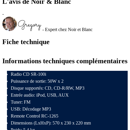
L'avis de Noir & Blanc
-
- Expert chez Noir et Blanc
Fiche technique
Informations techniques complémentaires
Radio CD SR-100i
Puissance de sortie: 50W x 2
Disque supportés: CD, CD-R/RW, MP3
Entrée audio: iPod, USB, AUX
Tuner: FM
USB: Décodage MP3
Remote Control RC-1265
Dimensions (LxHxP): 570 x 230 x 220 mm
Poids: 5,4 kg