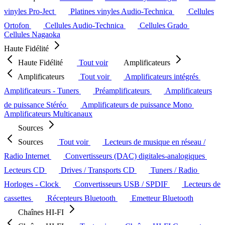
vinyles Pro-Ject
Platines vinyles Audio-Technica
Cellules
Ortofon
Cellules Audio-Technica
Cellules Grado
Cellules Nagaoka
Haute Fidélité
Haute Fidélité
Tout voir
Amplificateurs
Amplificateurs
Tout voir
Amplificateurs intégrés
Amplificateurs - Tuners
Préamplificateurs
Amplificateurs
de puissance Stéréo
Amplificateurs de puissance Mono
Amplificateurs Multicanaux
Sources
Sources
Tout voir
Lecteurs de musique en réseau /
Radio Internet
Convertisseurs (DAC) digitales-analogiques
Lecteurs CD
Drives / Transports CD
Tuners / Radio
Horloges - Clock
Convertisseurs USB / SPDIF
Lecteurs de
cassettes
Récepteurs Bluetooth
Emetteur Bluetooth
Chaînes HI-FI