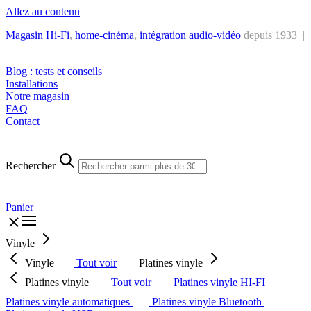
Allez au contenu
Magasin Hi-Fi
,
home-cinéma
,
intégra
tion audio-vidéo
depuis 1933 |
Tél. : +32 2 538 44 51 (mar-sam, 10h-12h30 et 14h-18h30)
Blog : tests et conseils
Installations
Notre magasin
FAQ
Contact
Rechercher
Panier
Vinyle
Vinyle
Tout voir
Platines vinyle
Platines vinyle
Tout voir
Platines vinyle HI-FI
Platines vinyle automatiques
Platines vinyle Bluetooth