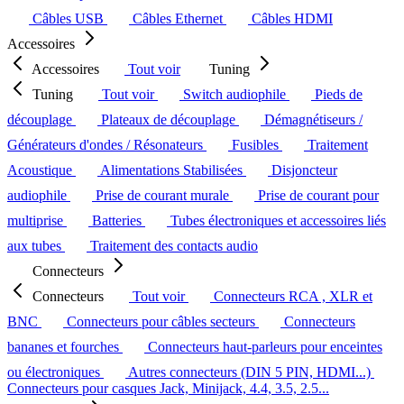
Câbles USB
Câbles Ethernet
Câbles HDMI
Accessoires
Accessoires
Tout voir
Tuning
Tuning
Tout voir
Switch audiophile
Pieds de
découplage
Plateaux de découplage
Démagnétiseurs /
Générateurs d'ondes / Résonateurs
Fusibles
Traitement
Acoustique
Alimentations Stabilisées
Disjoncteur
audiophile
Prise de courant murale
Prise de courant pour
multiprise
Batteries
Tubes électroniques et accessoires liés
aux tubes
Traitement des contacts audio
Connecteurs
Connecteurs
Tout voir
Connecteurs RCA , XLR et
BNC
Connecteurs pour câbles secteurs
Connecteurs
bananes et fourches
Connecteurs haut-parleurs pour enceintes
ou électroniques
Autres connecteurs (DIN 5 PIN, HDMI...)
Connecteurs pour casques Jack, Minijack, 4.4, 3.5, 2.5...