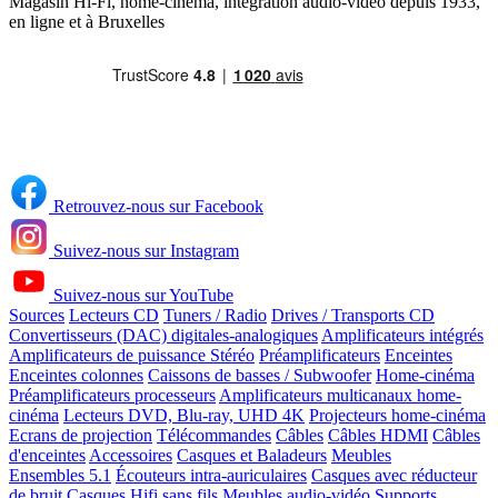
Magasin Hi-Fi, home-cinéma, intégration audio-vidéo depuis 1933,
en ligne et à Bruxelles
Retrouvez-nous sur Facebook
Suivez-nous sur Instagram
Suivez-nous sur YouTube
Sources
Lecteurs CD
Tuners / Radio
Drives / Transports CD
Convertisseurs (DAC) digitales-analogiques
Amplificateurs intégrés
Amplificateurs de puissance Stéréo
Préamplificateurs
Enceintes
Enceintes colonnes
Caissons de basses / Subwoofer
Home-cinéma
Préamplificateurs processeurs
Amplificateurs multicanaux home-
cinéma
Lecteurs DVD, Blu-ray, UHD 4K
Projecteurs home-cinéma
Ecrans de projection
Télécommandes
Câbles
Câbles HDMI
Câbles
d'enceintes
Accessoires
Casques et Baladeurs
Meubles
Ensembles 5.1
Écouteurs intra-auriculaires
Casques avec réducteur
de bruit
Casques Hifi sans fils
Meubles audio-vidéo
Supports