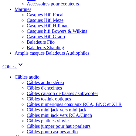
Accessoires pour écouteurs
Marques
Casques Hifi Focal
Casques Hifi Meze
Casques Hifi Hifiman
Casques hifi Bowers & Wilkins
Casques Hifi Grado
Baladeurs Fiio
Baladeurs Shanling
Amplis casques
Baladeurs Audiophiles
Câbles
Câbles audio
Câbles audio stéréo
Câbles d'enceintes
Câbles caisson de basses / subwoofer
Câbles toslink optiques
Câbles numériques coaxiaux RCA, BNC et XLR
Câbles mini jack vers mini jack
Câbles mini jack vers RCA/Cinch
Câbles platines vinyle
Câbles jumper pour haut-parleurs
Câbles pour casques audio