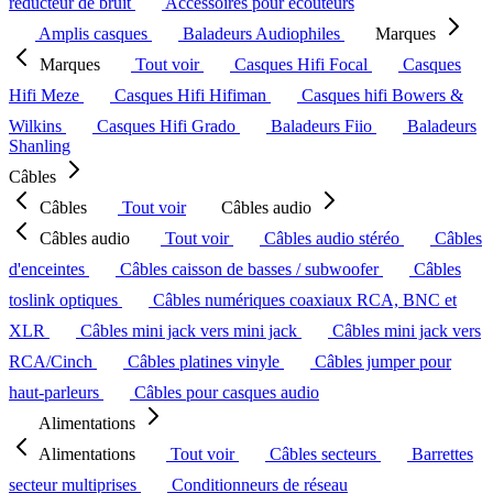
réducteur de bruit
Accessoires pour écouteurs
Amplis casques
Baladeurs Audiophiles
Marques
Marques
Tout voir
Casques Hifi Focal
Casques
Hifi Meze
Casques Hifi Hifiman
Casques hifi Bowers &
Wilkins
Casques Hifi Grado
Baladeurs Fiio
Baladeurs
Shanling
Câbles
Câbles
Tout voir
Câbles audio
Câbles audio
Tout voir
Câbles audio stéréo
Câbles
d'enceintes
Câbles caisson de basses / subwoofer
Câbles
toslink optiques
Câbles numériques coaxiaux RCA, BNC et
XLR
Câbles mini jack vers mini jack
Câbles mini jack vers
RCA/Cinch
Câbles platines vinyle
Câbles jumper pour
haut-parleurs
Câbles pour casques audio
Alimentations
Alimentations
Tout voir
Câbles secteurs
Barrettes
secteur multiprises
Conditionneurs de réseau