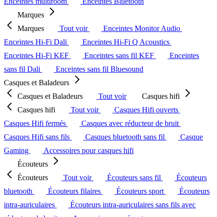
Enceintes multiroom
Enceintes Bluetooth
Marques
Marques
Tout voir
Enceintes Monitor Audio
Enceintes Hi-Fi Dali
Enceintes Hi-Fi Q Acoustics
Enceintes Hi-Fi KEF
Enceintes sans fil KEF
Enceintes
sans fil Dali
Enceintes sans fil Bluesound
Casques et Baladeurs
Casques et Baladeurs
Tout voir
Casques hifi
Casques hifi
Tout voir
Casques Hifi ouverts
Casques Hifi fermés
Casques avec réducteur de bruit
Casques Hifi sans fils
Casques bluetooth sans fil
Casque
Gaming
Accessoires pour casques hifi
Écouteurs
Écouteurs
Tout voir
Écouteurs sans fil
Écouteurs
bluetooth
Écouteurs filaires
Écouteurs sport
Écouteurs
intra-auriculaires
Écouteurs intra-auriculaires sans fils avec