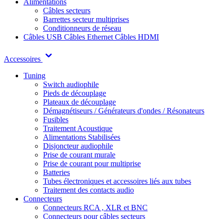
Alimentations
Câbles secteurs
Barrettes secteur multiprises
Conditionneurs de réseau
Câbles USB
Câbles Ethernet
Câbles HDMI
Accessoires
Tuning
Switch audiophile
Pieds de découplage
Plateaux de découplage
Démagnétiseurs / Générateurs d'ondes / Résonateurs
Fusibles
Traitement Acoustique
Alimentations Stabilisées
Disjoncteur audiophile
Prise de courant murale
Prise de courant pour multiprise
Batteries
Tubes électroniques et accessoires liés aux tubes
Traitement des contacts audio
Connecteurs
Connecteurs RCA , XLR et BNC
Connecteurs pour câbles secteurs