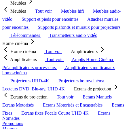
Meubles
Meubles
Tout voir
Meubles hifi
Meubles audio-
vidéo
Support et pieds pour enceintes
Attaches murales
pour enceintes
Supports plafonds et muraux pour projecteurs
Télécommandes
Transmetteurs audio-vidéo
Home-cinéma
Home-cinéma
Tout voir
Amplificateurs
Amplificateurs
Tout voir
Amplis Home-Cinéma
Préamplificateurs processeurs
Amplificateurs multicanaux
home-cinéma
Projecteurs UHD-4K
Projecteurs home-cinéma
Lecteurs DVD, Blu-ray, UHD 4K
Ecrans de projection
Ecrans de projection
Tout voir
Ecrans Manuels
Ecrans Motorisés
Ecrans Motorisés et Encastrables
Ecrans
Fixes
Ecrans fixes Focale Courte UHD 4K
Ecrans
Nomades
Promotions
Marques