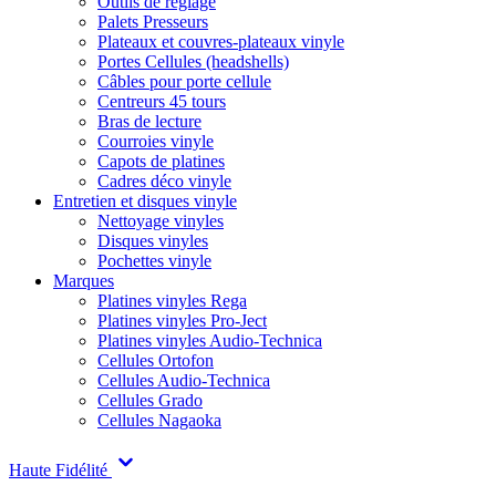
Outils de réglage
Palets Presseurs
Plateaux et couvres-plateaux vinyle
Portes Cellules (headshells)
Câbles pour porte cellule
Centreurs 45 tours
Bras de lecture
Courroies vinyle
Capots de platines
Cadres déco vinyle
Entretien et disques vinyle
Nettoyage vinyles
Disques vinyles
Pochettes vinyle
Marques
Platines vinyles Rega
Platines vinyles Pro-Ject
Platines vinyles Audio-Technica
Cellules Ortofon
Cellules Audio-Technica
Cellules Grado
Cellules Nagaoka
Haute Fidélité