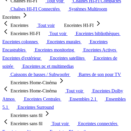
Chaînes HI-FI
Tout voir
Chaînes HI-FI Compactes
Chaînes HI-FI Connectées
Systèmes Multiroom
Enceintes
Enceintes
Tout voir
Enceintes HI-FI
Enceintes HI-FI
Tout voir
Enceintes bibliothèques
Enceintes colonnes
Enceintes murales
Enceintes
Encastrables
Enceintes monitoring
Enceintes Actives
Enceintes d'extérieur
Enceintes satellites
Enceintes de
soirée
Enceintes pc et multimedias
Caissons de basses / Subwoofer
Barres de son pour TV
Enceintes Home-Cinéma
Enceintes Home-Cinéma
Tout voir
Enceintes Dolby
Atmos
Enceintes Centrales
Ensembles 2.1
Ensembles
5.1
Enceintes Surround
Enceintes sans fil
Enceintes sans fil
Tout voir
Enceintes connectées