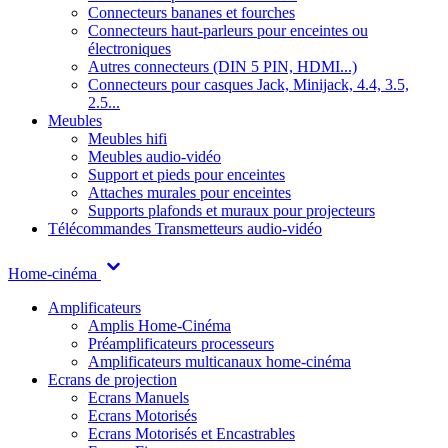
Connecteurs bananes et fourches
Connecteurs haut-parleurs pour enceintes ou
électroniques
Autres connecteurs (DIN 5 PIN, HDMI...)
Connecteurs pour casques Jack, Minijack, 4.4, 3.5,
2.5...
Meubles
Meubles hifi
Meubles audio-vidéo
Support et pieds pour enceintes
Attaches murales pour enceintes
Supports plafonds et muraux pour projecteurs
Télécommandes
Transmetteurs audio-vidéo
Home-cinéma
Amplificateurs
Amplis Home-Cinéma
Préamplificateurs processeurs
Amplificateurs multicanaux home-cinéma
Ecrans de projection
Ecrans Manuels
Ecrans Motorisés
Ecrans Motorisés et Encastrables