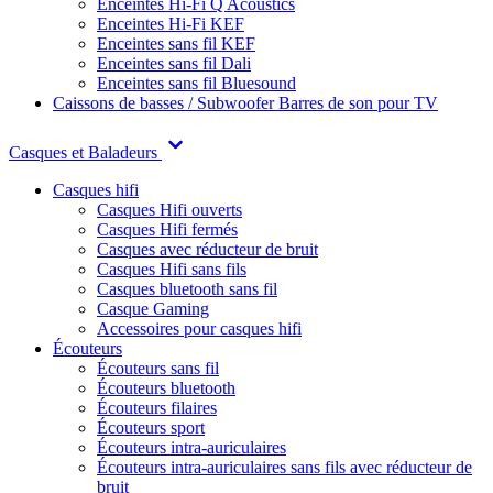
Enceintes Hi-Fi Q Acoustics
Enceintes Hi-Fi KEF
Enceintes sans fil KEF
Enceintes sans fil Dali
Enceintes sans fil Bluesound
Caissons de basses / Subwoofer
Barres de son pour TV
Casques et Baladeurs
Casques hifi
Casques Hifi ouverts
Casques Hifi fermés
Casques avec réducteur de bruit
Casques Hifi sans fils
Casques bluetooth sans fil
Casque Gaming
Accessoires pour casques hifi
Écouteurs
Écouteurs sans fil
Écouteurs bluetooth
Écouteurs filaires
Écouteurs sport
Écouteurs intra-auriculaires
Écouteurs intra-auriculaires sans fils avec réducteur de
bruit