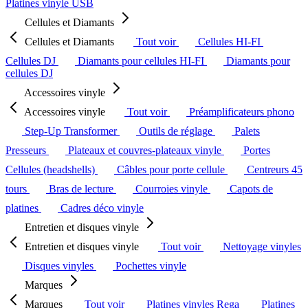
Platines vinyle USB
Cellules et Diamants
Cellules et Diamants
Tout voir
Cellules HI-FI
Cellules DJ
Diamants pour cellules HI-FI
Diamants pour
cellules DJ
Accessoires vinyle
Accessoires vinyle
Tout voir
Préamplificateurs phono
Step-Up Transformer
Outils de réglage
Palets
Presseurs
Plateaux et couvres-plateaux vinyle
Portes
Cellules (headshells)
Câbles pour porte cellule
Centreurs 45
tours
Bras de lecture
Courroies vinyle
Capots de
platines
Cadres déco vinyle
Entretien et disques vinyle
Entretien et disques vinyle
Tout voir
Nettoyage vinyles
Disques vinyles
Pochettes vinyle
Marques
Marques
Tout voir
Platines vinyles Rega
Platines