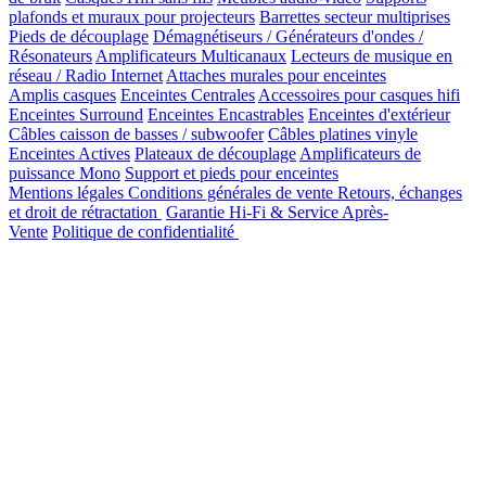
plafonds et muraux pour projecteurs
Barrettes secteur multiprises
Pieds de découplage
Démagnétiseurs / Générateurs d'ondes /
Résonateurs
Amplificateurs Multicanaux
Lecteurs de musique en
réseau / Radio Internet
Attaches murales pour enceintes
Amplis casques
Enceintes Centrales
Accessoires pour casques hifi
Enceintes Surround
Enceintes Encastrables
Enceintes d'extérieur
Câbles caisson de basses / subwoofer
Câbles platines vinyle
Enceintes Actives
Plateaux de découplage
Amplificateurs de
puissance Mono
Support et pieds pour enceintes
Mentions légales
Conditions générales de vente
Retours, échanges
et droit de rétractation
Garantie Hi-Fi & Service Après-
Vente
Politique de confidentialité