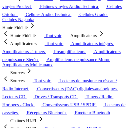
vinyles Pro-Ject
Platines vinyles Audio-Technica
Cellules
Ortofon
Cellules Audio-Technica
Cellules Grado
Cellules Nagaoka
Haute Fidélité
Haute Fidélité
Tout voir
Amplificateurs
Amplificateurs
Tout voir
Amplificateurs intégrés
Amplificateurs - Tuners
Préamplificateurs
Amplificateurs
de puissance Stéréo
Amplificateurs de puissance Mono
Amplificateurs Multicanaux
Sources
Sources
Tout voir
Lecteurs de musique en réseau /
Radio Internet
Convertisseurs (DAC) digitales-analogiques
Lecteurs CD
Drives / Transports CD
Tuners / Radio
Horloges - Clock
Convertisseurs USB / SPDIF
Lecteurs de
cassettes
Récepteurs Bluetooth
Emetteur Bluetooth
Chaînes HI-FI