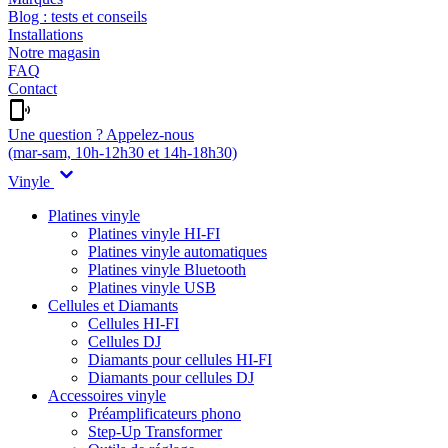
Blog : tests et conseils
Installations
Notre magasin
FAQ
Contact
Une question ? Appelez-nous
(mar-sam, 10h-12h30 et 14h-18h30)
Vinyle
Platines vinyle
Platines vinyle HI-FI
Platines vinyle automatiques
Platines vinyle Bluetooth
Platines vinyle USB
Cellules et Diamants
Cellules HI-FI
Cellules DJ
Diamants pour cellules HI-FI
Diamants pour cellules DJ
Accessoires vinyle
Préamplificateurs phono
Step-Up Transformer