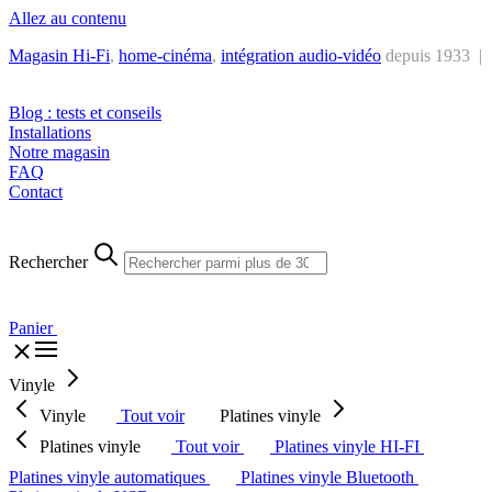
Allez au contenu
Magasin Hi-Fi
,
home-cinéma
,
intégra
tion audio-vidéo
depuis 1933 |
Tél. : +32 2 538 44 51 (mar-sam, 10h-12h30 et 14h-18h30)
Blog : tests et conseils
Installations
Notre magasin
FAQ
Contact
Rechercher
Panier
Vinyle
Vinyle
Tout voir
Platines vinyle
Platines vinyle
Tout voir
Platines vinyle HI-FI
Platines vinyle automatiques
Platines vinyle Bluetooth