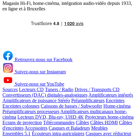
Magasin Hi-Fi, home-cinéma, intégration audio-vidéo depuis 1933,
en ligne et à Bruxelles
Retrouvez-nous sur Facebook
Suivez-nous sur Instagram
Suivez-nous sur YouTube
Sources
Lecteurs CD
Tuners / Radio
Drives / Transports CD
Convertisseurs (DAC) digitales-analogiques
Amplificateurs intégrés
Amplificateurs de puissance Stéréo
Préamplificateurs
Enceintes
Enceintes colonnes
Caissons de basses / Subwoofer
Home-cinéma
Préamplificateurs processeurs
Amplificateurs multicanaux home-
cinéma
Lecteurs DVD, Blu-ray, UHD 4K
Projecteurs home-cinéma
Ecrans de projection
Télécommandes
Câbles
Câbles HDMI
Câbles
d'enceintes
Accessoires
Casques et Baladeurs
Meubles
Ensembles 5.1
Écouteurs intra-auriculaires
Casques avec réducteur