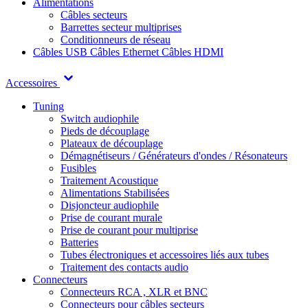
Alimentations
Câbles secteurs
Barrettes secteur multiprises
Conditionneurs de réseau
Câbles USB
Câbles Ethernet
Câbles HDMI
Accessoires
Tuning
Switch audiophile
Pieds de découplage
Plateaux de découplage
Démagnétiseurs / Générateurs d'ondes / Résonateurs
Fusibles
Traitement Acoustique
Alimentations Stabilisées
Disjoncteur audiophile
Prise de courant murale
Prise de courant pour multiprise
Batteries
Tubes électroniques et accessoires liés aux tubes
Traitement des contacts audio
Connecteurs
Connecteurs RCA , XLR et BNC
Connecteurs pour câbles secteurs