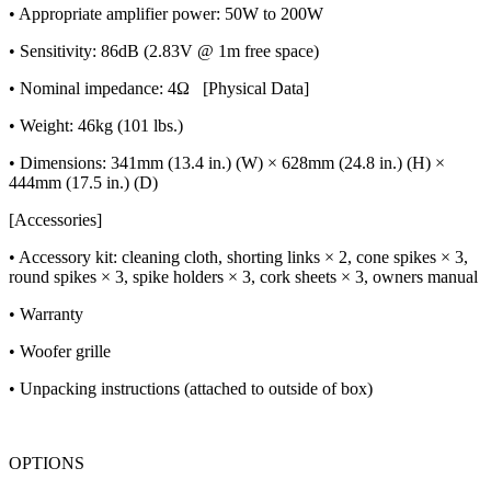
• Appropriate amplifier power: 50W to 200W
• Sensitivity: 86dB (2.83V @ 1m free space)
• Nominal impedance: 4Ω [Physical Data]
• Weight: 46kg (101 lbs.)
• Dimensions: 341mm (13.4 in.) (W) × 628mm (24.8 in.) (H) ×
444mm (17.5 in.) (D)
[Accessories]
• Accessory kit: cleaning cloth, shorting links × 2, cone spikes × 3,
round spikes × 3, spike holders × 3, cork sheets × 3, owners manual
• Warranty
• Woofer grille
• Unpacking instructions (attached to outside of box)
OPTIONS