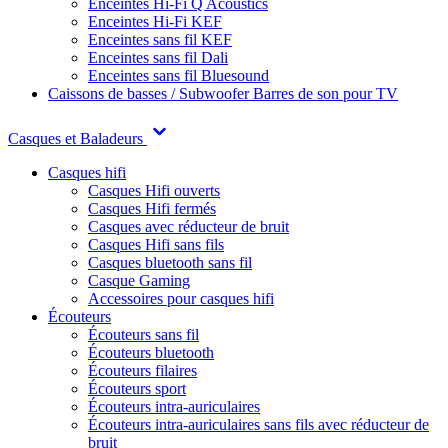
Enceintes Hi-Fi Q Acoustics
Enceintes Hi-Fi KEF
Enceintes sans fil KEF
Enceintes sans fil Dali
Enceintes sans fil Bluesound
Caissons de basses / Subwoofer
Barres de son pour TV
Casques et Baladeurs
Casques hifi
Casques Hifi ouverts
Casques Hifi fermés
Casques avec réducteur de bruit
Casques Hifi sans fils
Casques bluetooth sans fil
Casque Gaming
Accessoires pour casques hifi
Écouteurs
Écouteurs sans fil
Écouteurs bluetooth
Écouteurs filaires
Écouteurs sport
Écouteurs intra-auriculaires
Écouteurs intra-auriculaires sans fils avec réducteur de
bruit