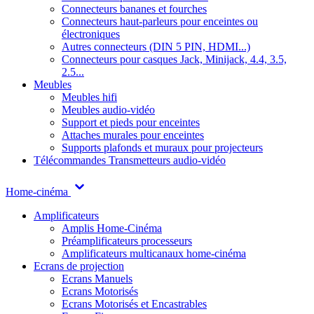
Connecteurs bananes et fourches
Connecteurs haut-parleurs pour enceintes ou
électroniques
Autres connecteurs (DIN 5 PIN, HDMI...)
Connecteurs pour casques Jack, Minijack, 4.4, 3.5,
2.5...
Meubles
Meubles hifi
Meubles audio-vidéo
Support et pieds pour enceintes
Attaches murales pour enceintes
Supports plafonds et muraux pour projecteurs
Télécommandes
Transmetteurs audio-vidéo
Home-cinéma
Amplificateurs
Amplis Home-Cinéma
Préamplificateurs processeurs
Amplificateurs multicanaux home-cinéma
Ecrans de projection
Ecrans Manuels
Ecrans Motorisés
Ecrans Motorisés et Encastrables