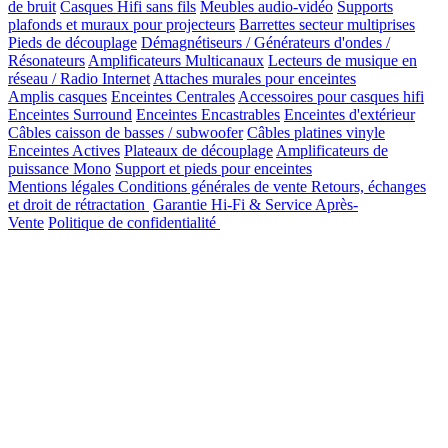
de bruit
Casques Hifi sans fils
Meubles audio-vidéo
Supports
plafonds et muraux pour projecteurs
Barrettes secteur multiprises
Pieds de découplage
Démagnétiseurs / Générateurs d'ondes /
Résonateurs
Amplificateurs Multicanaux
Lecteurs de musique en
réseau / Radio Internet
Attaches murales pour enceintes
Amplis casques
Enceintes Centrales
Accessoires pour casques hifi
Enceintes Surround
Enceintes Encastrables
Enceintes d'extérieur
Câbles caisson de basses / subwoofer
Câbles platines vinyle
Enceintes Actives
Plateaux de découplage
Amplificateurs de
puissance Mono
Support et pieds pour enceintes
Mentions légales
Conditions générales de vente
Retours, échanges
et droit de rétractation
Garantie Hi-Fi & Service Après-
Vente
Politique de confidentialité