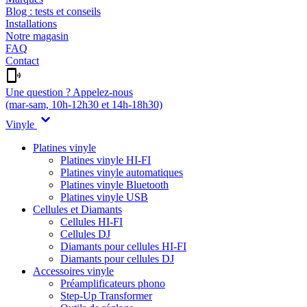
Blog : tests et conseils
Installations
Notre magasin
FAQ
Contact
Une question ? Appelez-nous
(mar-sam, 10h-12h30 et 14h-18h30)
Vinyle
Platines vinyle
Platines vinyle HI-FI
Platines vinyle automatiques
Platines vinyle Bluetooth
Platines vinyle USB
Cellules et Diamants
Cellules HI-FI
Cellules DJ
Diamants pour cellules HI-FI
Diamants pour cellules DJ
Accessoires vinyle
Préamplificateurs phono
Step-Up Transformer