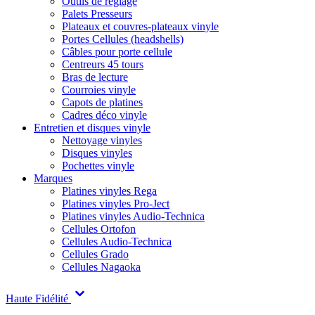
Outils de réglage
Palets Presseurs
Plateaux et couvres-plateaux vinyle
Portes Cellules (headshells)
Câbles pour porte cellule
Centreurs 45 tours
Bras de lecture
Courroies vinyle
Capots de platines
Cadres déco vinyle
Entretien et disques vinyle
Nettoyage vinyles
Disques vinyles
Pochettes vinyle
Marques
Platines vinyles Rega
Platines vinyles Pro-Ject
Platines vinyles Audio-Technica
Cellules Ortofon
Cellules Audio-Technica
Cellules Grado
Cellules Nagaoka
Haute Fidélité