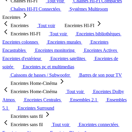
Chaînes HI-FI
Tout voir
Chaînes HI-FI Compactes
Chaînes HI-FI Connectées
Systèmes Multiroom
Enceintes
Enceintes
Tout voir
Enceintes HI-FI
Enceintes HI-FI
Tout voir
Enceintes bibliothèques
Enceintes colonnes
Enceintes murales
Enceintes
Encastrables
Enceintes monitoring
Enceintes Actives
Enceintes d'extérieur
Enceintes satellites
Enceintes de
soirée
Enceintes pc et multimedias
Caissons de basses / Subwoofer
Barres de son pour TV
Enceintes Home-Cinéma
Enceintes Home-Cinéma
Tout voir
Enceintes Dolby
Atmos
Enceintes Centrales
Ensembles 2.1
Ensembles
5.1
Enceintes Surround
Enceintes sans fil
Enceintes sans fil
Tout voir
Enceintes connectées