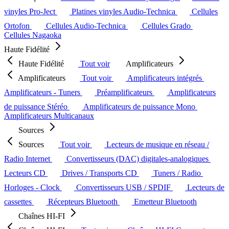
vinyles Pro-Ject
Platines vinyles Audio-Technica
Cellules
Ortofon
Cellules Audio-Technica
Cellules Grado
Cellules Nagaoka
Haute Fidélité
Haute Fidélité
Tout voir
Amplificateurs
Amplificateurs
Tout voir
Amplificateurs intégrés
Amplificateurs - Tuners
Préamplificateurs
Amplificateurs
de puissance Stéréo
Amplificateurs de puissance Mono
Amplificateurs Multicanaux
Sources
Sources
Tout voir
Lecteurs de musique en réseau /
Radio Internet
Convertisseurs (DAC) digitales-analogiques
Lecteurs CD
Drives / Transports CD
Tuners / Radio
Horloges - Clock
Convertisseurs USB / SPDIF
Lecteurs de
cassettes
Récepteurs Bluetooth
Emetteur Bluetooth
Chaînes HI-FI