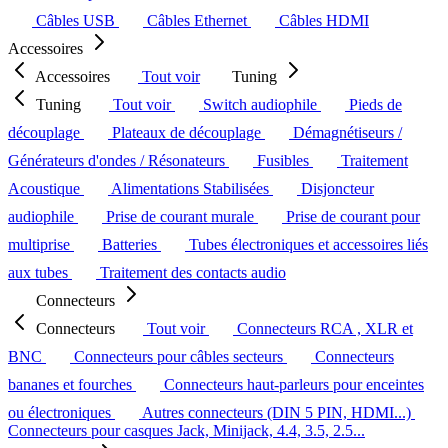
Câbles USB
Câbles Ethernet
Câbles HDMI
Accessoires
Accessoires
Tout voir
Tuning
Tuning
Tout voir
Switch audiophile
Pieds de
découplage
Plateaux de découplage
Démagnétiseurs /
Générateurs d'ondes / Résonateurs
Fusibles
Traitement
Acoustique
Alimentations Stabilisées
Disjoncteur
audiophile
Prise de courant murale
Prise de courant pour
multiprise
Batteries
Tubes électroniques et accessoires liés
aux tubes
Traitement des contacts audio
Connecteurs
Connecteurs
Tout voir
Connecteurs RCA , XLR et
BNC
Connecteurs pour câbles secteurs
Connecteurs
bananes et fourches
Connecteurs haut-parleurs pour enceintes
ou électroniques
Autres connecteurs (DIN 5 PIN, HDMI...)
Connecteurs pour casques Jack, Minijack, 4.4, 3.5, 2.5...