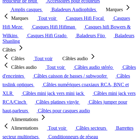
réducteur de bruit
Accessoires pour écouteurs
Amplis casques
Baladeurs Audiophiles
Marques
Marques
Tout voir
Casques Hifi Focal
Casques
Hifi Meze
Casques Hifi Hifiman
Casques hifi Bowers &
Wilkins
Casques Hifi Grado
Baladeurs Fiio
Baladeurs
Shanling
Câbles
Câbles
Tout voir
Câbles audio
Câbles audio
Tout voir
Câbles audio stéréo
Câbles
d'enceintes
Câbles caisson de basses / subwoofer
Câbles
toslink optiques
Câbles numériques coaxiaux RCA, BNC et
XLR
Câbles mini jack vers mini jack
Câbles mini jack vers
RCA/Cinch
Câbles platines vinyle
Câbles jumper pour
haut-parleurs
Câbles pour casques audio
Alimentations
Alimentations
Tout voir
Câbles secteurs
Barrettes
secteur multiprises
Conditionneurs de réseau