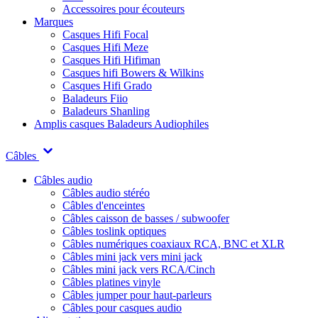
Accessoires pour écouteurs
Marques
Casques Hifi Focal
Casques Hifi Meze
Casques Hifi Hifiman
Casques hifi Bowers & Wilkins
Casques Hifi Grado
Baladeurs Fiio
Baladeurs Shanling
Amplis casques
Baladeurs Audiophiles
Câbles
Câbles audio
Câbles audio stéréo
Câbles d'enceintes
Câbles caisson de basses / subwoofer
Câbles toslink optiques
Câbles numériques coaxiaux RCA, BNC et XLR
Câbles mini jack vers mini jack
Câbles mini jack vers RCA/Cinch
Câbles platines vinyle
Câbles jumper pour haut-parleurs
Câbles pour casques audio