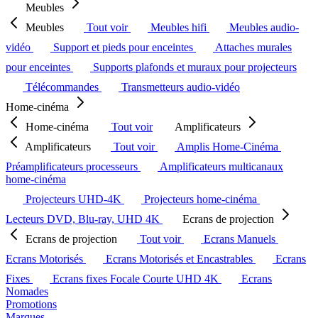
Meubles
Meubles
Tout voir
Meubles hifi
Meubles audio-
vidéo
Support et pieds pour enceintes
Attaches murales
pour enceintes
Supports plafonds et muraux pour projecteurs
Télécommandes
Transmetteurs audio-vidéo
Home-cinéma
Home-cinéma
Tout voir
Amplificateurs
Amplificateurs
Tout voir
Amplis Home-Cinéma
Préamplificateurs processeurs
Amplificateurs multicanaux
home-cinéma
Projecteurs UHD-4K
Projecteurs home-cinéma
Lecteurs DVD, Blu-ray, UHD 4K
Ecrans de projection
Ecrans de projection
Tout voir
Ecrans Manuels
Ecrans Motorisés
Ecrans Motorisés et Encastrables
Ecrans
Fixes
Ecrans fixes Focale Courte UHD 4K
Ecrans
Nomades
Promotions
Marques