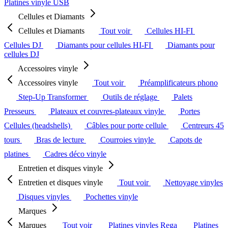
Platines vinyle USB
Cellules et Diamants
Cellules et Diamants
Tout voir
Cellules HI-FI
Cellules DJ
Diamants pour cellules HI-FI
Diamants pour
cellules DJ
Accessoires vinyle
Accessoires vinyle
Tout voir
Préamplificateurs phono
Step-Up Transformer
Outils de réglage
Palets
Presseurs
Plateaux et couvres-plateaux vinyle
Portes
Cellules (headshells)
Câbles pour porte cellule
Centreurs 45
tours
Bras de lecture
Courroies vinyle
Capots de
platines
Cadres déco vinyle
Entretien et disques vinyle
Entretien et disques vinyle
Tout voir
Nettoyage vinyles
Disques vinyles
Pochettes vinyle
Marques
Marques
Tout voir
Platines vinyles Rega
Platines