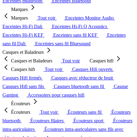
Enceintes multiroom
Enceintes Bluetooth
Marques
Marques
Tout voir
Enceintes Monitor Audio
Enceintes Hi-Fi Dali
Enceintes Hi-Fi Q Acoustics
Enceintes Hi-Fi KEF
Enceintes sans fil KEF
Enceintes
sans fil Dali
Enceintes sans fil Bluesound
Casques et Baladeurs
Casques et Baladeurs
Tout voir
Casques hifi
Casques hifi
Tout voir
Casques Hifi ouverts
Casques Hifi fermés
Casques avec réducteur de bruit
Casques Hifi sans fils
Casques bluetooth sans fil
Casque
Gaming
Accessoires pour casques hifi
Écouteurs
Écouteurs
Tout voir
Écouteurs sans fil
Écouteurs
bluetooth
Écouteurs filaires
Écouteurs sport
Écouteurs
intra-auriculaires
Écouteurs intra-auriculaires sans fils avec