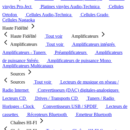
vinyles Pro-Ject
Platines vinyles Audio-Technica
Cellules
Ortofon
Cellules Audio-Technica
Cellules Grado
Cellules Nagaoka
Haute Fidélité
Haute Fidélité
Tout voir
Amplificateurs
Amplificateurs
Tout voir
Amplificateurs intégrés
Amplificateurs - Tuners
Préamplificateurs
Amplificateurs
de puissance Stéréo
Amplificateurs de puissance Mono
Amplificateurs Multicanaux
Sources
Sources
Tout voir
Lecteurs de musique en réseau /
Radio Internet
Convertisseurs (DAC) digitales-analogiques
Lecteurs CD
Drives / Transports CD
Tuners / Radio
Horloges - Clock
Convertisseurs USB / SPDIF
Lecteurs de
cassettes
Récepteurs Bluetooth
Emetteur Bluetooth
Chaînes HI-FI