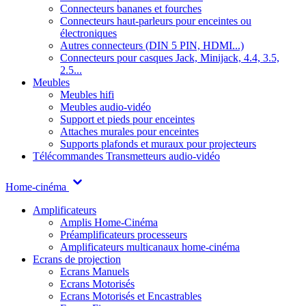
Connecteurs bananes et fourches
Connecteurs haut-parleurs pour enceintes ou
électroniques
Autres connecteurs (DIN 5 PIN, HDMI...)
Connecteurs pour casques Jack, Minijack, 4.4, 3.5,
2.5...
Meubles
Meubles hifi
Meubles audio-vidéo
Support et pieds pour enceintes
Attaches murales pour enceintes
Supports plafonds et muraux pour projecteurs
Télécommandes
Transmetteurs audio-vidéo
Home-cinéma
Amplificateurs
Amplis Home-Cinéma
Préamplificateurs processeurs
Amplificateurs multicanaux home-cinéma
Ecrans de projection
Ecrans Manuels
Ecrans Motorisés
Ecrans Motorisés et Encastrables