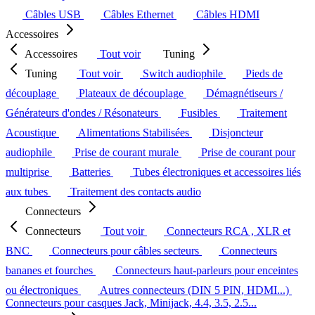
Câbles USB
Câbles Ethernet
Câbles HDMI
Accessoires
Accessoires
Tout voir
Tuning
Tuning
Tout voir
Switch audiophile
Pieds de
découplage
Plateaux de découplage
Démagnétiseurs /
Générateurs d'ondes / Résonateurs
Fusibles
Traitement
Acoustique
Alimentations Stabilisées
Disjoncteur
audiophile
Prise de courant murale
Prise de courant pour
multiprise
Batteries
Tubes électroniques et accessoires liés
aux tubes
Traitement des contacts audio
Connecteurs
Connecteurs
Tout voir
Connecteurs RCA , XLR et
BNC
Connecteurs pour câbles secteurs
Connecteurs
bananes et fourches
Connecteurs haut-parleurs pour enceintes
ou électroniques
Autres connecteurs (DIN 5 PIN, HDMI...)
Connecteurs pour casques Jack, Minijack, 4.4, 3.5, 2.5...