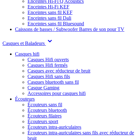
Enceintes Hi-Fi Q Acoustics
Enceintes Hi-Fi KEF
Enceintes sans fil KEF
Enceintes sans fil Dali
Enceintes sans fil Bluesound
Caissons de basses / Subwoofer
Barres de son pour TV
Casques et Baladeurs
Casques hifi
Casques Hifi ouverts
Casques Hifi fermés
Casques avec réducteur de bruit
Casques Hifi sans fils
Casques bluetooth sans fil
Casque Gaming
Accessoires pour casques hifi
Écouteurs
Écouteurs sans fil
Écouteurs bluetooth
Écouteurs filaires
Écouteurs sport
Écouteurs intra-auriculaires
Écouteurs intra-auriculaires sans fils avec réducteur de
bruit