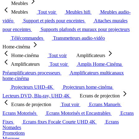
Meubles
Meubles
Tout voir
Meubles hifi
Meubles audio-
vidéo
Support et pieds pour enceintes
Attaches murales
pour enceintes
Supports plafonds et muraux pour projecteurs
Télécommandes
Transmetteurs audio-vidéo
Home-cinéma
Home-cinéma
Tout voir
Amplificateurs
Amplificateurs
Tout voir
Amplis Home-Cinéma
Préamplificateurs processeurs
Amplificateurs multicanaux
home-cinéma
Projecteurs UHD-4K
Projecteurs home-cinéma
Lecteurs DVD, Blu-ray, UHD 4K
Ecrans de projection
Ecrans de projection
Tout voir
Ecrans Manuels
Ecrans Motorisés
Ecrans Motorisés et Encastrables
Ecrans
Fixes
Ecrans fixes Focale Courte UHD 4K
Ecrans
Nomades
Promotions
Marques