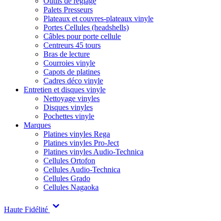
Outils de réglage
Palets Presseurs
Plateaux et couvres-plateaux vinyle
Portes Cellules (headshells)
Câbles pour porte cellule
Centreurs 45 tours
Bras de lecture
Courroies vinyle
Capots de platines
Cadres déco vinyle
Entretien et disques vinyle
Nettoyage vinyles
Disques vinyles
Pochettes vinyle
Marques
Platines vinyles Rega
Platines vinyles Pro-Ject
Platines vinyles Audio-Technica
Cellules Ortofon
Cellules Audio-Technica
Cellules Grado
Cellules Nagaoka
Haute Fidélité