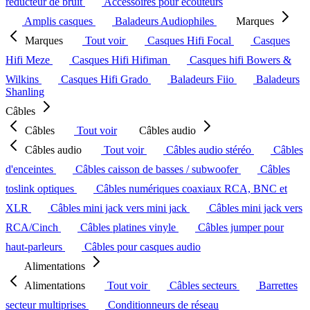
réducteur de bruit
Accessoires pour écouteurs
Amplis casques
Baladeurs Audiophiles
Marques
Marques
Tout voir
Casques Hifi Focal
Casques
Hifi Meze
Casques Hifi Hifiman
Casques hifi Bowers &
Wilkins
Casques Hifi Grado
Baladeurs Fiio
Baladeurs
Shanling
Câbles
Câbles
Tout voir
Câbles audio
Câbles audio
Tout voir
Câbles audio stéréo
Câbles
d'enceintes
Câbles caisson de basses / subwoofer
Câbles
toslink optiques
Câbles numériques coaxiaux RCA, BNC et
XLR
Câbles mini jack vers mini jack
Câbles mini jack vers
RCA/Cinch
Câbles platines vinyle
Câbles jumper pour
haut-parleurs
Câbles pour casques audio
Alimentations
Alimentations
Tout voir
Câbles secteurs
Barrettes
secteur multiprises
Conditionneurs de réseau