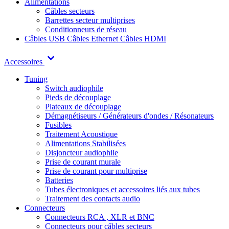
Alimentations
Câbles secteurs
Barrettes secteur multiprises
Conditionneurs de réseau
Câbles USB
Câbles Ethernet
Câbles HDMI
Accessoires
Tuning
Switch audiophile
Pieds de découplage
Plateaux de découplage
Démagnétiseurs / Générateurs d'ondes / Résonateurs
Fusibles
Traitement Acoustique
Alimentations Stabilisées
Disjoncteur audiophile
Prise de courant murale
Prise de courant pour multiprise
Batteries
Tubes électroniques et accessoires liés aux tubes
Traitement des contacts audio
Connecteurs
Connecteurs RCA , XLR et BNC
Connecteurs pour câbles secteurs