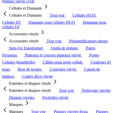
Platines vinyle USB
Cellules et Diamants
Cellules et Diamants
Tout voir
Cellules HI-FI
Cellules DJ
Diamants pour cellules HI-FI
Diamants pour
cellules DJ
Accessoires vinyle
Accessoires vinyle
Tout voir
Préamplificateurs phono
Step-Up Transformer
Outils de réglage
Palets
Presseurs
Plateaux et couvres-plateaux vinyle
Portes
Cellules (headshells)
Câbles pour porte cellule
Centreurs 45
tours
Bras de lecture
Courroies vinyle
Capots de
platines
Cadres déco vinyle
Entretien et disques vinyle
Entretien et disques vinyle
Tout voir
Nettoyage vinyles
Disques vinyles
Pochettes vinyle
Marques
Marques
Tout voir
Platines vinyles Rega
Platines