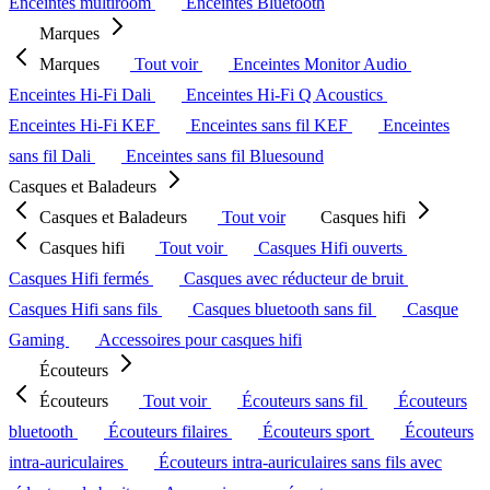
Enceintes multiroom
Enceintes Bluetooth
Marques
Marques
Tout voir
Enceintes Monitor Audio
Enceintes Hi-Fi Dali
Enceintes Hi-Fi Q Acoustics
Enceintes Hi-Fi KEF
Enceintes sans fil KEF
Enceintes
sans fil Dali
Enceintes sans fil Bluesound
Casques et Baladeurs
Casques et Baladeurs
Tout voir
Casques hifi
Casques hifi
Tout voir
Casques Hifi ouverts
Casques Hifi fermés
Casques avec réducteur de bruit
Casques Hifi sans fils
Casques bluetooth sans fil
Casque
Gaming
Accessoires pour casques hifi
Écouteurs
Écouteurs
Tout voir
Écouteurs sans fil
Écouteurs
bluetooth
Écouteurs filaires
Écouteurs sport
Écouteurs
intra-auriculaires
Écouteurs intra-auriculaires sans fils avec