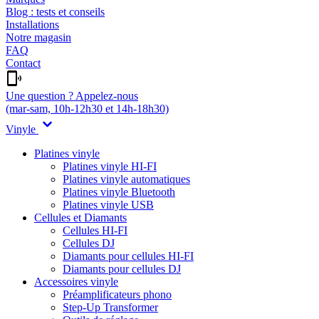
Blog : tests et conseils
Installations
Notre magasin
FAQ
Contact
Une question ? Appelez-nous
(mar-sam, 10h-12h30 et 14h-18h30)
Vinyle
Platines vinyle
Platines vinyle HI-FI
Platines vinyle automatiques
Platines vinyle Bluetooth
Platines vinyle USB
Cellules et Diamants
Cellules HI-FI
Cellules DJ
Diamants pour cellules HI-FI
Diamants pour cellules DJ
Accessoires vinyle
Préamplificateurs phono
Step-Up Transformer