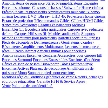
Amplificateurs de puissance Stéréo
Préamplificateurs
Enceintes
Enceintes colonnes
Caissons de basses / Subwoofer
Home-cinéma
Préamplificateurs processeurs
Amplificateurs multicanaux home-
cinéma
Lecteurs DVD, Blu-ray, UHD 4K
Projecteurs home-cinéma
Ecrans de projection
Télécommandes
Câbles
Câbles HDMI
Câbles
d'enceintes
Accessoires
Casques et Baladeurs
Meubles
Ensembles 5.1
Écouteurs intra-auriculaires
Casques avec réducteur
de bruit
Casques Hifi sans fils
Meubles audio-vidéo
Supports
plafonds et muraux pour projecteurs
Barrettes secteur multiprises
Pieds de découplage
Démagnétiseurs / Générateurs d'ondes /
Résonateurs
Amplificateurs Multicanaux
Lecteurs de musique en
réseau / Radio Internet
Attaches murales pour enceintes
Amplis casques
Enceintes Centrales
Accessoires pour casques hifi
Enceintes Surround
Enceintes Encastrables
Enceintes d'extérieur
Câbles caisson de basses / subwoofer
Câbles platines vinyle
Enceintes Actives
Plateaux de découplage
Amplificateurs de
puissance Mono
Support et pieds pour enceintes
Mentions légales
Conditions générales de vente
Retours, échanges
et droit de rétractation
Garantie Hi-Fi & Service Après-
Vente
Politique de confidentialité