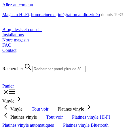
Allez au contenu
Magasin Hi-Fi
,
home-cinéma
,
intégra
tion audio-vidéo
depuis 1933 |
Tél. : +32 2 538 44 51 (mar-sam, 10h-12h30 et 14h-18h30)
Blog : tests et conseils
Installations
Notre magasin
FAQ
Contact
Rechercher
Panier
Vinyle
Vinyle
Tout voir
Platines vinyle
Platines vinyle
Tout voir
Platines vinyle HI-FI
Platines vinyle automatiques
Platines vinyle Bluetooth