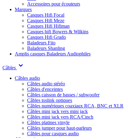
Accessoires pour écouteurs
Marques
Casques Hifi Focal
Casques Hifi Meze
Casques Hifi Hifiman
Casques hifi Bowers & Wilkins
Casques Hifi Grado
Baladeurs Fiio
Baladeurs Shanling
Amplis casques
Baladeurs Audiophiles
Câbles
Câbles audio
Câbles audio stéréo
Câbles d'enceintes
Câbles caisson de basses / subwoofer
Câbles toslink optiques
Câbles numériques coaxiaux RCA, BNC et XLR
Câbles mini jack vers mini jack
Câbles mini jack vers RCA/Cinch
Câbles platines vinyle
Câbles jumper pour haut-parleurs
Câbles pour casques audio