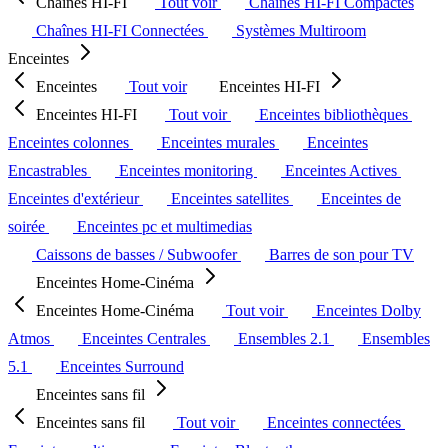
Chaînes HI-FI
Tout voir
Chaînes HI-FI Compactes
Chaînes HI-FI Connectées
Systèmes Multiroom
Enceintes
Enceintes
Tout voir
Enceintes HI-FI
Enceintes HI-FI
Tout voir
Enceintes bibliothèques
Enceintes colonnes
Enceintes murales
Enceintes
Encastrables
Enceintes monitoring
Enceintes Actives
Enceintes d'extérieur
Enceintes satellites
Enceintes de
soirée
Enceintes pc et multimedias
Caissons de basses / Subwoofer
Barres de son pour TV
Enceintes Home-Cinéma
Enceintes Home-Cinéma
Tout voir
Enceintes Dolby
Atmos
Enceintes Centrales
Ensembles 2.1
Ensembles
5.1
Enceintes Surround
Enceintes sans fil
Enceintes sans fil
Tout voir
Enceintes connectées