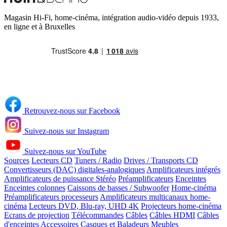
Magasin Hi-Fi, home-cinéma, intégration audio-vidéo depuis 1933,
en ligne et à Bruxelles
Retrouvez-nous sur Facebook
Suivez-nous sur Instagram
Suivez-nous sur YouTube
Sources
Lecteurs CD
Tuners / Radio
Drives / Transports CD
Convertisseurs (DAC) digitales-analogiques
Amplificateurs intégrés
Amplificateurs de puissance Stéréo
Préamplificateurs
Enceintes
Enceintes colonnes
Caissons de basses / Subwoofer
Home-cinéma
Préamplificateurs processeurs
Amplificateurs multicanaux home-
cinéma
Lecteurs DVD, Blu-ray, UHD 4K
Projecteurs home-cinéma
Ecrans de projection
Télécommandes
Câbles
Câbles HDMI
Câbles
d'enceintes
Accessoires
Casques et Baladeurs
Meubles