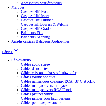
Accessoires pour écouteurs
Marques
Casques Hifi Focal
Casques Hifi Meze
Casques Hifi Hifiman
Casques hifi Bowers & Wilkins
Casques Hifi Grado
Baladeurs Fiio
Baladeurs Shanling
Amplis casques
Baladeurs Audiophiles
Câbles
Câbles audio
Câbles audio stéréo
Câbles d'enceintes
Câbles caisson de basses / subwoofer
Câbles toslink optiques
Câbles numériques coaxiaux RCA, BNC et XLR
Câbles mini jack vers mini jack
Câbles mini jack vers RCA/Cinch
Câbles platines vinyle
Câbles jumper pour haut-parleurs
Câbles pour casques audio