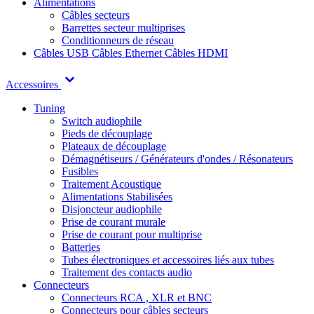
Alimentations
Câbles secteurs
Barrettes secteur multiprises
Conditionneurs de réseau
Câbles USB
Câbles Ethernet
Câbles HDMI
Accessoires
Tuning
Switch audiophile
Pieds de découplage
Plateaux de découplage
Démagnétiseurs / Générateurs d'ondes / Résonateurs
Fusibles
Traitement Acoustique
Alimentations Stabilisées
Disjoncteur audiophile
Prise de courant murale
Prise de courant pour multiprise
Batteries
Tubes électroniques et accessoires liés aux tubes
Traitement des contacts audio
Connecteurs
Connecteurs RCA , XLR et BNC
Connecteurs pour câbles secteurs