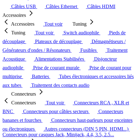
Câbles USB
Câbles Ethernet
Câbles HDMI
Accessoires
Accessoires
Tout voir
Tuning
Tuning
Tout voir
Switch audiophile
Pieds de
découplage
Plateaux de découplage
Démagnétiseurs /
Générateurs d'ondes / Résonateurs
Fusibles
Traitement
Acoustique
Alimentations Stabilisées
Disjoncteur
audiophile
Prise de courant murale
Prise de courant pour
multiprise
Batteries
Tubes électroniques et accessoires liés
aux tubes
Traitement des contacts audio
Connecteurs
Connecteurs
Tout voir
Connecteurs RCA , XLR et
BNC
Connecteurs pour câbles secteurs
Connecteurs
bananes et fourches
Connecteurs haut-parleurs pour enceintes
ou électroniques
Autres connecteurs (DIN 5 PIN, HDMI...)
Connecteurs pour casques Jack, Minijack, 4.4, 3.5, 2.5...