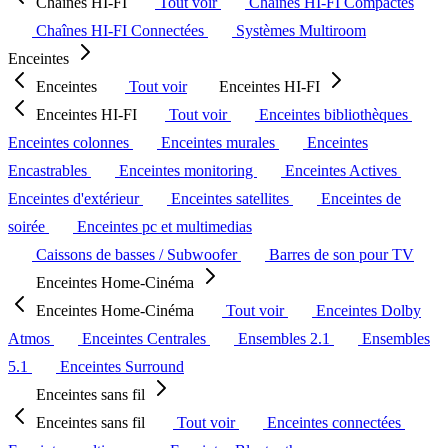
Chaînes HI-FI
Tout voir
Chaînes HI-FI Compactes
Chaînes HI-FI Connectées
Systèmes Multiroom
Enceintes
Enceintes
Tout voir
Enceintes HI-FI
Enceintes HI-FI
Tout voir
Enceintes bibliothèques
Enceintes colonnes
Enceintes murales
Enceintes
Encastrables
Enceintes monitoring
Enceintes Actives
Enceintes d'extérieur
Enceintes satellites
Enceintes de
soirée
Enceintes pc et multimedias
Caissons de basses / Subwoofer
Barres de son pour TV
Enceintes Home-Cinéma
Enceintes Home-Cinéma
Tout voir
Enceintes Dolby
Atmos
Enceintes Centrales
Ensembles 2.1
Ensembles
5.1
Enceintes Surround
Enceintes sans fil
Enceintes sans fil
Tout voir
Enceintes connectées