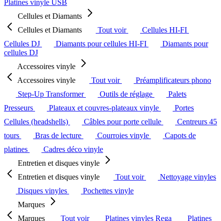
Platines vinyle USB
Cellules et Diamants
Cellules et Diamants
Tout voir
Cellules HI-FI
Cellules DJ
Diamants pour cellules HI-FI
Diamants pour
cellules DJ
Accessoires vinyle
Accessoires vinyle
Tout voir
Préamplificateurs phono
Step-Up Transformer
Outils de réglage
Palets
Presseurs
Plateaux et couvres-plateaux vinyle
Portes
Cellules (headshells)
Câbles pour porte cellule
Centreurs 45
tours
Bras de lecture
Courroies vinyle
Capots de
platines
Cadres déco vinyle
Entretien et disques vinyle
Entretien et disques vinyle
Tout voir
Nettoyage vinyles
Disques vinyles
Pochettes vinyle
Marques
Marques
Tout voir
Platines vinyles Rega
Platines