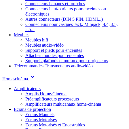
Connecteurs bananes et fourches
Connecteurs haut-parleurs pour enceintes ou
électroniques
Autres connecteurs (DIN 5 PIN, HDMI...)
Connecteurs pour casques Jack, Minijack, 4.4, 3.5,
2.5...
Meubles
Meubles hifi
Meubles audio-vidéo
Support et pieds pour enceintes
Attaches murales pour enceintes
Supports plafonds et muraux pour projecteurs
Télécommandes
Transmetteurs audio-vidéo
Home-cinéma
Amplificateurs
Amplis Home-Cinéma
Préamplificateurs processeurs
Amplificateurs multicanaux home-cinéma
Ecrans de projection
Ecrans Manuels
Ecrans Motorisés
Ecrans Motorisés et Encastrables