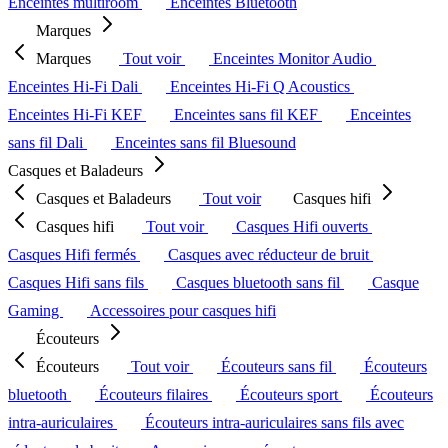
Enceintes multiroom
Enceintes Bluetooth
Marques
Marques
Tout voir
Enceintes Monitor Audio
Enceintes Hi-Fi Dali
Enceintes Hi-Fi Q Acoustics
Enceintes Hi-Fi KEF
Enceintes sans fil KEF
Enceintes
sans fil Dali
Enceintes sans fil Bluesound
Casques et Baladeurs
Casques et Baladeurs
Tout voir
Casques hifi
Casques hifi
Tout voir
Casques Hifi ouverts
Casques Hifi fermés
Casques avec réducteur de bruit
Casques Hifi sans fils
Casques bluetooth sans fil
Casque
Gaming
Accessoires pour casques hifi
Écouteurs
Écouteurs
Tout voir
Écouteurs sans fil
Écouteurs
bluetooth
Écouteurs filaires
Écouteurs sport
Écouteurs
intra-auriculaires
Écouteurs intra-auriculaires sans fils avec