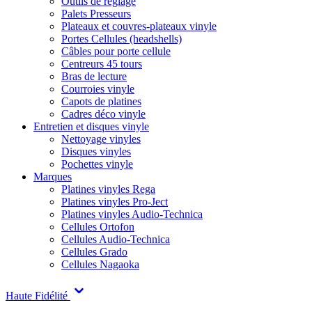
Outils de réglage
Palets Presseurs
Plateaux et couvres-plateaux vinyle
Portes Cellules (headshells)
Câbles pour porte cellule
Centreurs 45 tours
Bras de lecture
Courroies vinyle
Capots de platines
Cadres déco vinyle
Entretien et disques vinyle
Nettoyage vinyles
Disques vinyles
Pochettes vinyle
Marques
Platines vinyles Rega
Platines vinyles Pro-Ject
Platines vinyles Audio-Technica
Cellules Ortofon
Cellules Audio-Technica
Cellules Grado
Cellules Nagaoka
Haute Fidélité