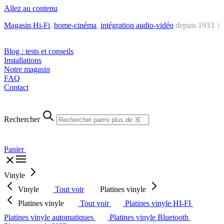
Allez au contenu
Magasin Hi-Fi
,
home-cinéma
,
intégra
tion audio-vidéo
depuis 1933 |
Tél. : +32 2 538 44 51 (mar-sam, 10h-12h30 et 14h-18h30)
Blog : tests et conseils
Installations
Notre magasin
FAQ
Contact
Rechercher
Panier
Vinyle
Vinyle
Tout voir
Platines vinyle
Platines vinyle
Tout voir
Platines vinyle HI-FI
Platines vinyle automatiques
Platines vinyle Bluetooth