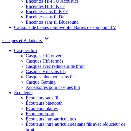
Enceintes Hi-Fi Q Acoustics
Enceintes Hi-Fi KEF
Enceintes sans fil KEF
Enceintes sans fil Dali
Enceintes sans fil Bluesound
Caissons de basses / Subwoofer
Barres de son pour TV
Casques et Baladeurs
Casques hifi
Casques Hifi ouverts
Casques Hifi fermés
Casques avec réducteur de bruit
Casques Hifi sans fils
Casques bluetooth sans fil
Casque Gaming
Accessoires pour casques hifi
Écouteurs
Écouteurs sans fil
Écouteurs bluetooth
Écouteurs filaires
Écouteurs sport
Écouteurs intra-auriculaires
Écouteurs intra-auriculaires sans fils avec réducteur de
bruit