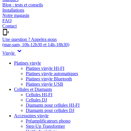
Blog : tests et conseils
Installations
Notre magasin
FAQ
Contact
Une question ? Appelez-nous
(mar-sam, 10h-12h30 et 14h-18h30)
Vinyle
Platines vinyle
Platines vinyle HI-FI
Platines vinyle automatiques
Platines vinyle Bluetooth
Platines vinyle USB
Cellules et Diamants
Cellules HI-FI
Cellules DJ
Diamants pour cellules HI-FI
Diamants pour cellules DJ
Accessoires vinyle
Préamplificateurs phono
Step-Up Transformer