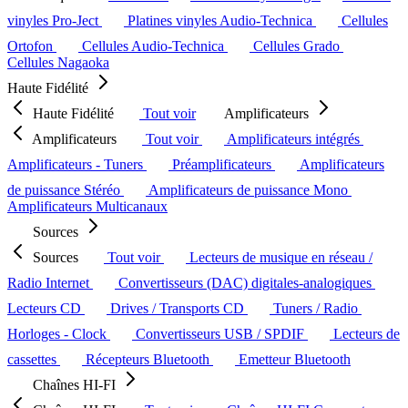
vinyles Pro-Ject
Platines vinyles Audio-Technica
Cellules
Ortofon
Cellules Audio-Technica
Cellules Grado
Cellules Nagaoka
Haute Fidélité
Haute Fidélité
Tout voir
Amplificateurs
Amplificateurs
Tout voir
Amplificateurs intégrés
Amplificateurs - Tuners
Préamplificateurs
Amplificateurs
de puissance Stéréo
Amplificateurs de puissance Mono
Amplificateurs Multicanaux
Sources
Sources
Tout voir
Lecteurs de musique en réseau /
Radio Internet
Convertisseurs (DAC) digitales-analogiques
Lecteurs CD
Drives / Transports CD
Tuners / Radio
Horloges - Clock
Convertisseurs USB / SPDIF
Lecteurs de
cassettes
Récepteurs Bluetooth
Emetteur Bluetooth
Chaînes HI-FI