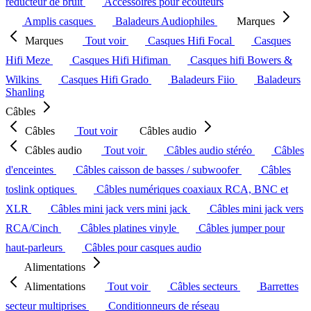
réducteur de bruit
Accessoires pour écouteurs
Amplis casques
Baladeurs Audiophiles
Marques
Marques
Tout voir
Casques Hifi Focal
Casques
Hifi Meze
Casques Hifi Hifiman
Casques hifi Bowers &
Wilkins
Casques Hifi Grado
Baladeurs Fiio
Baladeurs
Shanling
Câbles
Câbles
Tout voir
Câbles audio
Câbles audio
Tout voir
Câbles audio stéréo
Câbles
d'enceintes
Câbles caisson de basses / subwoofer
Câbles
toslink optiques
Câbles numériques coaxiaux RCA, BNC et
XLR
Câbles mini jack vers mini jack
Câbles mini jack vers
RCA/Cinch
Câbles platines vinyle
Câbles jumper pour
haut-parleurs
Câbles pour casques audio
Alimentations
Alimentations
Tout voir
Câbles secteurs
Barrettes
secteur multiprises
Conditionneurs de réseau