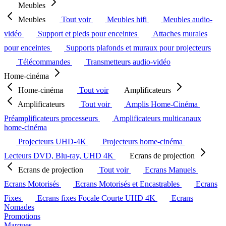
Meubles
Meubles
Tout voir
Meubles hifi
Meubles audio-
vidéo
Support et pieds pour enceintes
Attaches murales
pour enceintes
Supports plafonds et muraux pour projecteurs
Télécommandes
Transmetteurs audio-vidéo
Home-cinéma
Home-cinéma
Tout voir
Amplificateurs
Amplificateurs
Tout voir
Amplis Home-Cinéma
Préamplificateurs processeurs
Amplificateurs multicanaux
home-cinéma
Projecteurs UHD-4K
Projecteurs home-cinéma
Lecteurs DVD, Blu-ray, UHD 4K
Ecrans de projection
Ecrans de projection
Tout voir
Ecrans Manuels
Ecrans Motorisés
Ecrans Motorisés et Encastrables
Ecrans
Fixes
Ecrans fixes Focale Courte UHD 4K
Ecrans
Nomades
Promotions
Marques