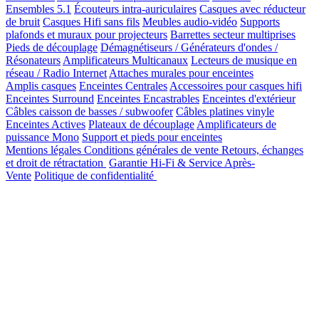
Ensembles 5.1
Écouteurs intra-auriculaires
Casques avec réducteur
de bruit
Casques Hifi sans fils
Meubles audio-vidéo
Supports
plafonds et muraux pour projecteurs
Barrettes secteur multiprises
Pieds de découplage
Démagnétiseurs / Générateurs d'ondes /
Résonateurs
Amplificateurs Multicanaux
Lecteurs de musique en
réseau / Radio Internet
Attaches murales pour enceintes
Amplis casques
Enceintes Centrales
Accessoires pour casques hifi
Enceintes Surround
Enceintes Encastrables
Enceintes d'extérieur
Câbles caisson de basses / subwoofer
Câbles platines vinyle
Enceintes Actives
Plateaux de découplage
Amplificateurs de
puissance Mono
Support et pieds pour enceintes
Mentions légales
Conditions générales de vente
Retours, échanges
et droit de rétractation
Garantie Hi-Fi & Service Après-
Vente
Politique de confidentialité