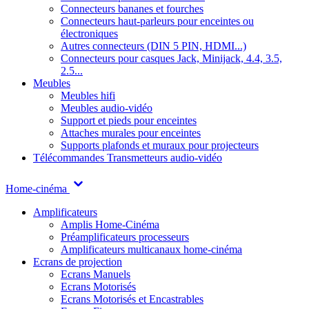
Connecteurs bananes et fourches
Connecteurs haut-parleurs pour enceintes ou
électroniques
Autres connecteurs (DIN 5 PIN, HDMI...)
Connecteurs pour casques Jack, Minijack, 4.4, 3.5,
2.5...
Meubles
Meubles hifi
Meubles audio-vidéo
Support et pieds pour enceintes
Attaches murales pour enceintes
Supports plafonds et muraux pour projecteurs
Télécommandes
Transmetteurs audio-vidéo
Home-cinéma
Amplificateurs
Amplis Home-Cinéma
Préamplificateurs processeurs
Amplificateurs multicanaux home-cinéma
Ecrans de projection
Ecrans Manuels
Ecrans Motorisés
Ecrans Motorisés et Encastrables