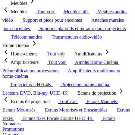
Meubles
Meubles
Tout voir
Meubles hifi
Meubles audio-
vidéo
Support et pieds pour enceintes
Attaches murales
pour enceintes
Supports plafonds et muraux pour projecteurs
Télécommandes
Transmetteurs audio-vidéo
Home-cinéma
Home-cinéma
Tout voir
Amplificateurs
Amplificateurs
Tout voir
Amplis Home-Cinéma
Préamplificateurs processeurs
Amplificateurs multicanaux
home-cinéma
Projecteurs UHD-4K
Projecteurs home-cinéma
Lecteurs DVD, Blu-ray, UHD 4K
Ecrans de projection
Ecrans de projection
Tout voir
Ecrans Manuels
Ecrans Motorisés
Ecrans Motorisés et Encastrables
Ecrans
Fixes
Ecrans fixes Focale Courte UHD 4K
Ecrans
Nomades
Promotions
Marques