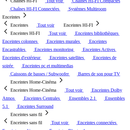
Chaînes HI-FI
Tout voir
Chaînes HI-FI Compactes
Chaînes HI-FI Connectées
Systèmes Multiroom
Enceintes
Enceintes
Tout voir
Enceintes HI-FI
Enceintes HI-FI
Tout voir
Enceintes bibliothèques
Enceintes colonnes
Enceintes murales
Enceintes
Encastrables
Enceintes monitoring
Enceintes Actives
Enceintes d'extérieur
Enceintes satellites
Enceintes de
soirée
Enceintes pc et multimedias
Caissons de basses / Subwoofer
Barres de son pour TV
Enceintes Home-Cinéma
Enceintes Home-Cinéma
Tout voir
Enceintes Dolby
Atmos
Enceintes Centrales
Ensembles 2.1
Ensembles
5.1
Enceintes Surround
Enceintes sans fil
Enceintes sans fil
Tout voir
Enceintes connectées