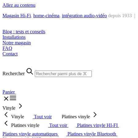
Allez au contenu
Magasin Hi-Fi
,
home-cinéma
,
intégra
tion audio-vidéo
depuis 1933 |
Tél. : +32 2 538 44 51 (mar-sam, 10h-12h30 et 14h-18h30)
Blog : tests et conseils
Installations
Notre magasin
FAQ
Contact
Rechercher
Panier
Vinyle
Vinyle
Tout voir
Platines vinyle
Platines vinyle
Tout voir
Platines vinyle HI-FI
Platines vinyle automatiques
Platines vinyle Bluetooth