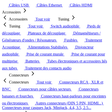
Câbles USB
Câbles Ethernet
Câbles HDMI
Accessoires
Accessoires
Tout voir
Tuning
Tuning
Tout voir
Switch audiophile
Pieds de
découplage
Plateaux de découplage
Démagnétiseurs /
Générateurs d'ondes / Résonateurs
Fusibles
Traitement
Acoustique
Alimentations Stabilisées
Disjoncteur
audiophile
Prise de courant murale
Prise de courant pour
multiprise
Batteries
Tubes électroniques et accessoires liés
aux tubes
Traitement des contacts audio
Connecteurs
Connecteurs
Tout voir
Connecteurs RCA , XLR et
BNC
Connecteurs pour câbles secteurs
Connecteurs
bananes et fourches
Connecteurs haut-parleurs pour enceintes
ou électroniques
Autres connecteurs (DIN 5 PIN, HDMI...)
Connecteurs pour casques Jack, Minijack, 4.4, 3.5, 2.5...