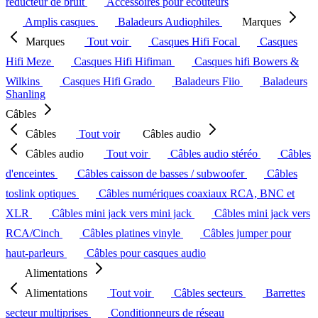
réducteur de bruit
Accessoires pour écouteurs
Amplis casques
Baladeurs Audiophiles
Marques
Marques
Tout voir
Casques Hifi Focal
Casques
Hifi Meze
Casques Hifi Hifiman
Casques hifi Bowers &
Wilkins
Casques Hifi Grado
Baladeurs Fiio
Baladeurs
Shanling
Câbles
Câbles
Tout voir
Câbles audio
Câbles audio
Tout voir
Câbles audio stéréo
Câbles
d'enceintes
Câbles caisson de basses / subwoofer
Câbles
toslink optiques
Câbles numériques coaxiaux RCA, BNC et
XLR
Câbles mini jack vers mini jack
Câbles mini jack vers
RCA/Cinch
Câbles platines vinyle
Câbles jumper pour
haut-parleurs
Câbles pour casques audio
Alimentations
Alimentations
Tout voir
Câbles secteurs
Barrettes
secteur multiprises
Conditionneurs de réseau