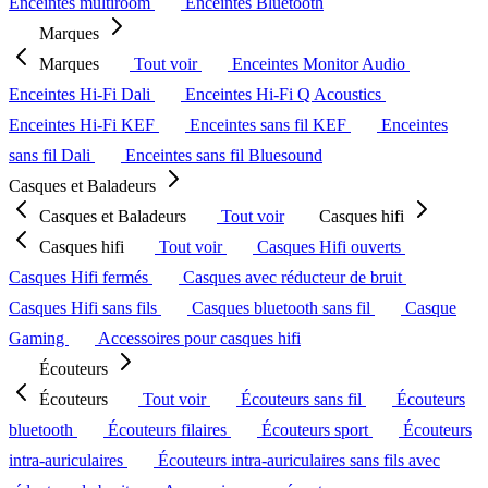
Enceintes multiroom
Enceintes Bluetooth
Marques
Marques
Tout voir
Enceintes Monitor Audio
Enceintes Hi-Fi Dali
Enceintes Hi-Fi Q Acoustics
Enceintes Hi-Fi KEF
Enceintes sans fil KEF
Enceintes
sans fil Dali
Enceintes sans fil Bluesound
Casques et Baladeurs
Casques et Baladeurs
Tout voir
Casques hifi
Casques hifi
Tout voir
Casques Hifi ouverts
Casques Hifi fermés
Casques avec réducteur de bruit
Casques Hifi sans fils
Casques bluetooth sans fil
Casque
Gaming
Accessoires pour casques hifi
Écouteurs
Écouteurs
Tout voir
Écouteurs sans fil
Écouteurs
bluetooth
Écouteurs filaires
Écouteurs sport
Écouteurs
intra-auriculaires
Écouteurs intra-auriculaires sans fils avec