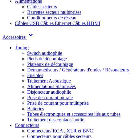
Alimentations
Câbles secteurs
Barrettes secteur multiprises
Conditionneurs de réseau
Câbles USB
Câbles Ethernet
Câbles HDMI
Accessoires
Tuning
Switch audiophile
Pieds de découplage
Plateaux de découplage
Démagnétiseurs / Générateurs d'ondes / Résonateurs
Fusibles
Traitement Acoustique
Alimentations Stabilisées
Disjoncteur audiophile
Prise de courant murale
Prise de courant pour multiprise
Batteries
Tubes électroniques et accessoires liés aux tubes
Traitement des contacts audio
Connecteurs
Connecteurs RCA , XLR et BNC
Connecteurs pour câbles secteurs