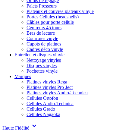
Outils de réglage
Palets Presseurs
Plateaux et couvres-plateaux vinyle
Portes Cellules (headshells)
Câbles pour porte cellule
Centreurs 45 tours
Bras de lecture
Courroies vinyle
Capots de platines
Cadres déco vinyle
Entretien et disques vinyle
Nettoyage vinyles
Disques vinyles
Pochettes vinyle
Marques
Platines vinyles Rega
Platines vinyles Pro-Ject
Platines vinyles Audio-Technica
Cellules Ortofon
Cellules Audio-Technica
Cellules Grado
Cellules Nagaoka
Haute Fidélité