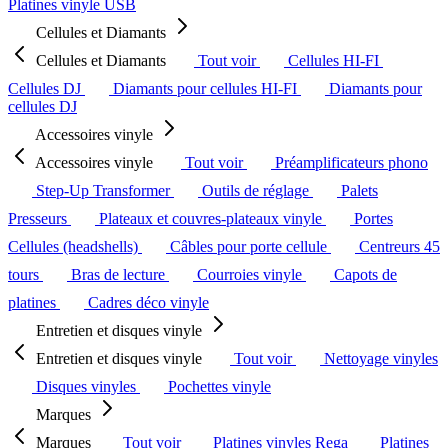
Platines vinyle USB
Cellules et Diamants
Cellules et Diamants
Tout voir
Cellules HI-FI
Cellules DJ
Diamants pour cellules HI-FI
Diamants pour
cellules DJ
Accessoires vinyle
Accessoires vinyle
Tout voir
Préamplificateurs phono
Step-Up Transformer
Outils de réglage
Palets
Presseurs
Plateaux et couvres-plateaux vinyle
Portes
Cellules (headshells)
Câbles pour porte cellule
Centreurs 45
tours
Bras de lecture
Courroies vinyle
Capots de
platines
Cadres déco vinyle
Entretien et disques vinyle
Entretien et disques vinyle
Tout voir
Nettoyage vinyles
Disques vinyles
Pochettes vinyle
Marques
Marques
Tout voir
Platines vinyles Rega
Platines