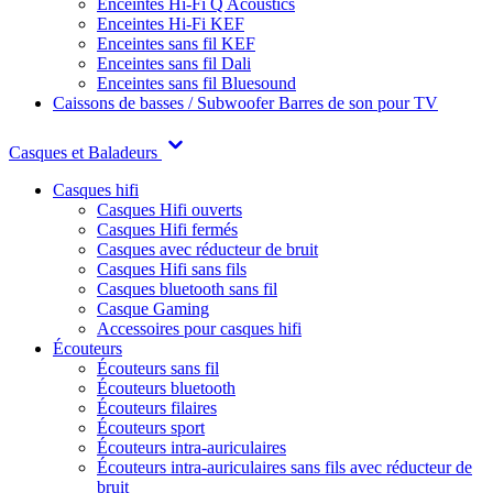
Enceintes Hi-Fi Q Acoustics
Enceintes Hi-Fi KEF
Enceintes sans fil KEF
Enceintes sans fil Dali
Enceintes sans fil Bluesound
Caissons de basses / Subwoofer
Barres de son pour TV
Casques et Baladeurs
Casques hifi
Casques Hifi ouverts
Casques Hifi fermés
Casques avec réducteur de bruit
Casques Hifi sans fils
Casques bluetooth sans fil
Casque Gaming
Accessoires pour casques hifi
Écouteurs
Écouteurs sans fil
Écouteurs bluetooth
Écouteurs filaires
Écouteurs sport
Écouteurs intra-auriculaires
Écouteurs intra-auriculaires sans fils avec réducteur de
bruit