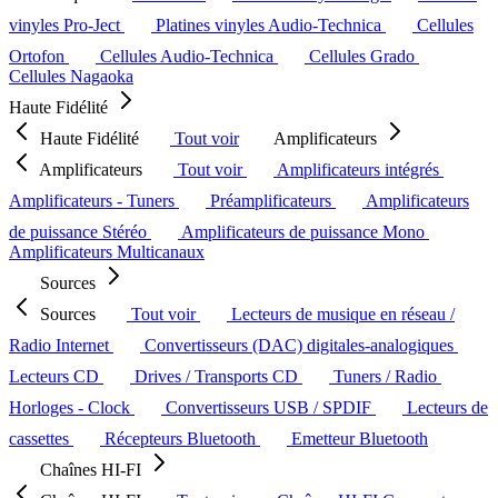
vinyles Pro-Ject
Platines vinyles Audio-Technica
Cellules
Ortofon
Cellules Audio-Technica
Cellules Grado
Cellules Nagaoka
Haute Fidélité
Haute Fidélité
Tout voir
Amplificateurs
Amplificateurs
Tout voir
Amplificateurs intégrés
Amplificateurs - Tuners
Préamplificateurs
Amplificateurs
de puissance Stéréo
Amplificateurs de puissance Mono
Amplificateurs Multicanaux
Sources
Sources
Tout voir
Lecteurs de musique en réseau /
Radio Internet
Convertisseurs (DAC) digitales-analogiques
Lecteurs CD
Drives / Transports CD
Tuners / Radio
Horloges - Clock
Convertisseurs USB / SPDIF
Lecteurs de
cassettes
Récepteurs Bluetooth
Emetteur Bluetooth
Chaînes HI-FI