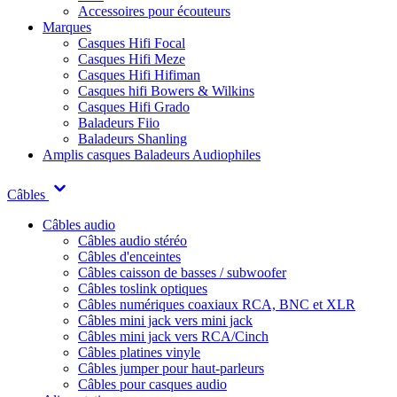
Accessoires pour écouteurs
Marques
Casques Hifi Focal
Casques Hifi Meze
Casques Hifi Hifiman
Casques hifi Bowers & Wilkins
Casques Hifi Grado
Baladeurs Fiio
Baladeurs Shanling
Amplis casques
Baladeurs Audiophiles
Câbles
Câbles audio
Câbles audio stéréo
Câbles d'enceintes
Câbles caisson de basses / subwoofer
Câbles toslink optiques
Câbles numériques coaxiaux RCA, BNC et XLR
Câbles mini jack vers mini jack
Câbles mini jack vers RCA/Cinch
Câbles platines vinyle
Câbles jumper pour haut-parleurs
Câbles pour casques audio