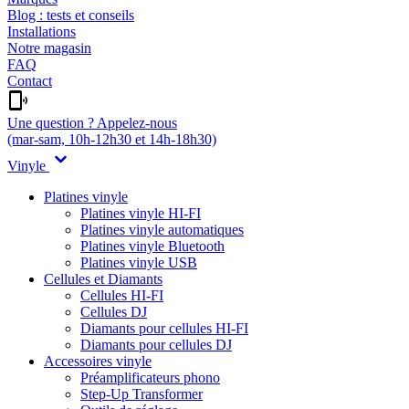
Blog : tests et conseils
Installations
Notre magasin
FAQ
Contact
Une question ? Appelez-nous
(mar-sam, 10h-12h30 et 14h-18h30)
Vinyle
Platines vinyle
Platines vinyle HI-FI
Platines vinyle automatiques
Platines vinyle Bluetooth
Platines vinyle USB
Cellules et Diamants
Cellules HI-FI
Cellules DJ
Diamants pour cellules HI-FI
Diamants pour cellules DJ
Accessoires vinyle
Préamplificateurs phono
Step-Up Transformer