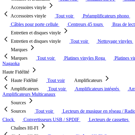
Accessoires vinyle
Accessoires vinyle
Tout voir
Préamplificateurs phono
Câbles pour porte cellule
Centreurs 45 tours
Bras de lec
Entretien et disques vinyle
Entretien et disques vinyle
Tout voir
Nettoyage vinyles
Marques
Marques
Tout voir
Platines vinyles Rega
Platines v
Nagaoka
Haute Fidélité
Haute Fidélité
Tout voir
Amplificateurs
Amplificateurs
Tout voir
Amplificateurs intégrés
Amp
Amplificateurs Multicanaux
Sources
Sources
Tout voir
Lecteurs de musique en réseau / Radi
Clock
Convertisseurs USB / SPDIF
Lecteurs de cassettes
Chaînes HI-FI