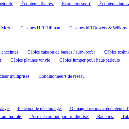
uetooth
Écouteurs filaires
Écouteurs sport
Écouteurs intra-
i Meze
Casques Hifi Hifiman
Casques hifi Bowers & Wilkins
d'enceintes
Câbles caisson de basses / subwoofer
Câbles toslin
ch
Câbles platines vinyle
Câbles jumper pour haut-parleurs
ecteur multiprises
Conditionneurs de réseau
plage
Plateaux de découplage
Démagnétiseurs / Générateurs d
urant murale
Prise de courant pour multiprise
Batteries
Tub