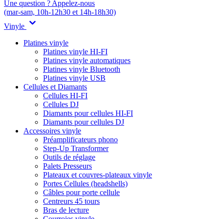
Une question ? Appelez-nous
(mar-sam, 10h-12h30 et 14h-18h30)
Vinyle
Platines vinyle
Platines vinyle HI-FI
Platines vinyle automatiques
Platines vinyle Bluetooth
Platines vinyle USB
Cellules et Diamants
Cellules HI-FI
Cellules DJ
Diamants pour cellules HI-FI
Diamants pour cellules DJ
Accessoires vinyle
Préamplificateurs phono
Step-Up Transformer
Outils de réglage
Palets Presseurs
Plateaux et couvres-plateaux vinyle
Portes Cellules (headshells)
Câbles pour porte cellule
Centreurs 45 tours
Bras de lecture
Courroies vinyle