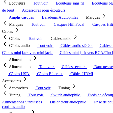
Écouteurs
Tout voir
Écouteurs sans fil
Écouteurs bl
de bruit
Accessoires pour écouteurs
Amplis casques
Baladeurs Audiophiles
Marques
Marques
Tout voir
Casques Hifi Focal
Casques Hif
Câbles
Câbles
Tout voir
Câbles audio
Câbles audio
Tout voir
Câbles audio stéréo
Câbles 
Câbles mini jack vers mini jack
Câbles mini jack vers RCA/Cin
Alimentations
Alimentations
Tout voir
Câbles secteurs
Barrettes s
Câbles USB
Câbles Ethernet
Câbles HDMI
Accessoires
Accessoires
Tout voir
Tuning
Tuning
Tout voir
Switch audiophile
Pieds de décou
Alimentations Stabilisées
Disjoncteur audiophile
Prise de co
contacts audio