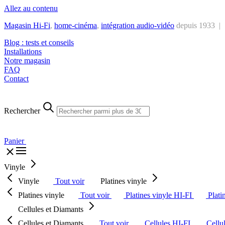
Allez au contenu
Magasin Hi-Fi
,
home-cinéma
,
intégra
tion audio-vidéo
depuis 1933 |
Blog : tests et conseils
Installations
Notre magasin
FAQ
Contact
Rechercher
Panier
Vinyle
Vinyle
Tout voir
Platines vinyle
Platines vinyle
Tout voir
Platines vinyle HI-FI
Plati
Cellules et Diamants
Cellules et Diamants
Tout voir
Cellules HI-FI
Cellu