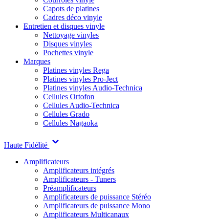
Capots de platines
Cadres déco vinyle
Entretien et disques vinyle
Nettoyage vinyles
Disques vinyles
Pochettes vinyle
Marques
Platines vinyles Rega
Platines vinyles Pro-Ject
Platines vinyles Audio-Technica
Cellules Ortofon
Cellules Audio-Technica
Cellules Grado
Cellules Nagaoka
Haute Fidélité
Amplificateurs
Amplificateurs intégrés
Amplificateurs - Tuners
Préamplificateurs
Amplificateurs de puissance Stéréo
Amplificateurs de puissance Mono
Amplificateurs Multicanaux