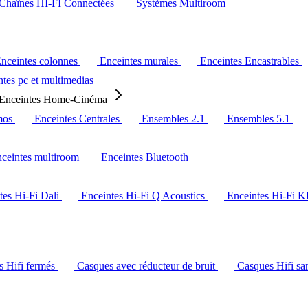
Chaînes HI-FI Connectées
Systèmes Multiroom
nceintes colonnes
Enceintes murales
Enceintes Encastrables
tes pc et multimedias
Enceintes Home-Cinéma
mos
Enceintes Centrales
Ensembles 2.1
Ensembles 5.1
ceintes multiroom
Enceintes Bluetooth
tes Hi-Fi Dali
Enceintes Hi-Fi Q Acoustics
Enceintes Hi-Fi 
s Hifi fermés
Casques avec réducteur de bruit
Casques Hifi san