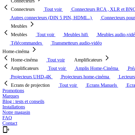
Connecteurs
Connecteurs
Tout voir
Connecteurs RCA , XLR et BN
Autres connecteurs (DIN 5 PIN, HDMI...)
Connecteurs pour 
Meubles
Meubles
Tout voir
Meubles hifi
Meubles audio-vid
Télécommandes
Transmetteurs audio-vidéo
Home-cinéma
Home-cinéma
Tout voir
Amplificateurs
Amplificateurs
Tout voir
Amplis Home-Cinéma
Pré
Projecteurs UHD-4K
Projecteurs home-cinéma
Lecteur
Ecrans de projection
Tout voir
Ecrans Manuels
Ecr
Promotions
Marques
Blog : tests et conseils
Installations
Notre magasin
FAQ
Contact