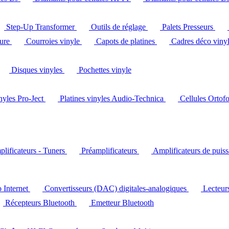
Step-Up Transformer
Outils de réglage
Palets Presseurs
ture
Courroies vinyle
Capots de platines
Cadres déco viny
Disques vinyles
Pochettes vinyle
inyles Pro-Ject
Platines vinyles Audio-Technica
Cellules Ortof
lificateurs - Tuners
Préamplificateurs
Amplificateurs de puis
o Internet
Convertisseurs (DAC) digitales-analogiques
Lecteu
Récepteurs Bluetooth
Emetteur Bluetooth