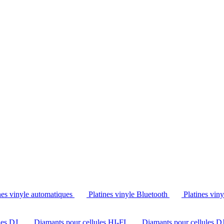
Tél. : +32 2 538 44 51 (mar-sam, 10h-12h30 et 14h-18h30)
nes vinyle automatiques
Platines vinyle Bluetooth
Platines vin
les DJ
Diamants pour cellules HI-FI
Diamants pour cellules D