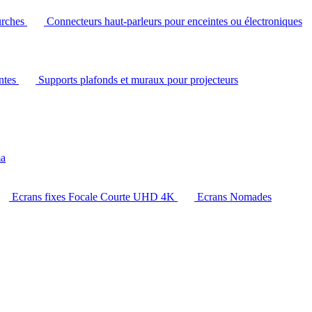
urches
Connecteurs haut-parleurs pour enceintes ou électroniques
intes
Supports plafonds et muraux pour projecteurs
ma
Ecrans fixes Focale Courte UHD 4K
Ecrans Nomades