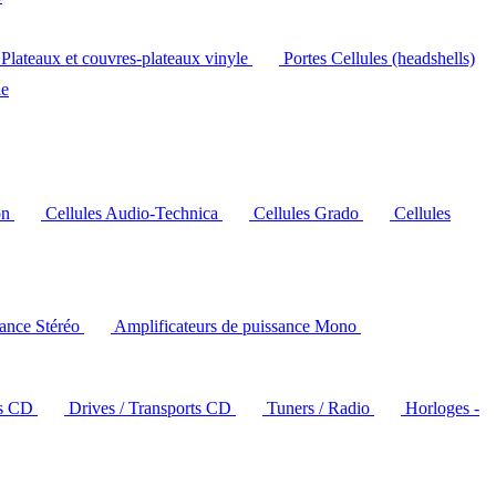
Plateaux et couvres-plateaux vinyle
Portes Cellules (headshells)
le
on
Cellules Audio-Technica
Cellules Grado
Cellules
sance Stéréo
Amplificateurs de puissance Mono
rs CD
Drives / Transports CD
Tuners / Radio
Horloges -