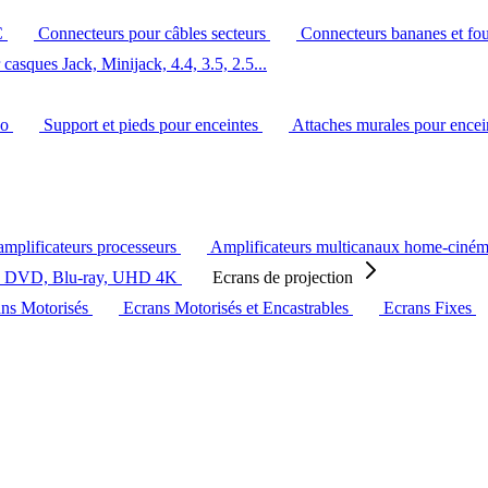
C
Connecteurs pour câbles secteurs
Connecteurs bananes et fo
casques Jack, Minijack, 4.4, 3.5, 2.5...
éo
Support et pieds pour enceintes
Attaches murales pour ence
amplificateurs processeurs
Amplificateurs multicanaux home-ciné
s DVD, Blu-ray, UHD 4K
Ecrans de projection
ans Motorisés
Ecrans Motorisés et Encastrables
Ecrans Fixes