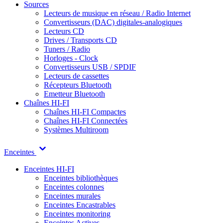
Sources
Lecteurs de musique en réseau / Radio Internet
Convertisseurs (DAC) digitales-analogiques
Lecteurs CD
Drives / Transports CD
Tuners / Radio
Horloges - Clock
Convertisseurs USB / SPDIF
Lecteurs de cassettes
Récepteurs Bluetooth
Emetteur Bluetooth
Chaînes HI-FI
Chaînes HI-FI Compactes
Chaînes HI-FI Connectées
Systèmes Multiroom
Enceintes
Enceintes HI-FI
Enceintes bibliothèques
Enceintes colonnes
Enceintes murales
Enceintes Encastrables
Enceintes monitoring
Enceintes Actives