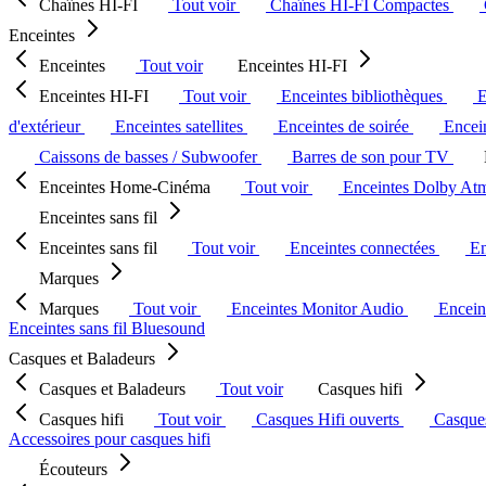
Chaînes HI-FI
Tout voir
Chaînes HI-FI Compactes
Enceintes
Enceintes
Tout voir
Enceintes HI-FI
Enceintes HI-FI
Tout voir
Enceintes bibliothèques
E
d'extérieur
Enceintes satellites
Enceintes de soirée
Encein
Caissons de basses / Subwoofer
Barres de son pour TV
Enceintes Home-Cinéma
Tout voir
Enceintes Dolby At
Enceintes sans fil
Enceintes sans fil
Tout voir
Enceintes connectées
En
Marques
Marques
Tout voir
Enceintes Monitor Audio
Encein
Enceintes sans fil Bluesound
Casques et Baladeurs
Casques et Baladeurs
Tout voir
Casques hifi
Casques hifi
Tout voir
Casques Hifi ouverts
Casque
Accessoires pour casques hifi
Écouteurs