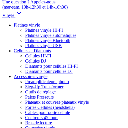
Une question ? Appelez-nous
(mar-sam, 10h-12h30 et 14h-18h30)
Vinyle
Platines vinyle
Platines vinyle HI-FI
Platines vinyle automatiques
Platines vinyle Bluetooth
Platines vinyle USB
Cellules et Diamants
Cellules HI-FI
Cellules DJ
Diamants pour cellules HI-FI
Diamants pour cellules DJ
Accessoires vinyle
Préamplificateurs phono
Step-Up Transformer
Outils de réglage
Palets Presseurs
Plateaux et couvres-plateaux vinyle
Portes Cellules (headshells)
Câbles pour porte cellule
Centreurs 45 tours
Bras de lecture
Courroies vinyle