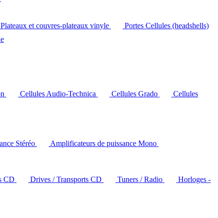
Plateaux et couvres-plateaux vinyle
Portes Cellules (headshells)
le
on
Cellules Audio-Technica
Cellules Grado
Cellules
sance Stéréo
Amplificateurs de puissance Mono
rs CD
Drives / Transports CD
Tuners / Radio
Horloges -