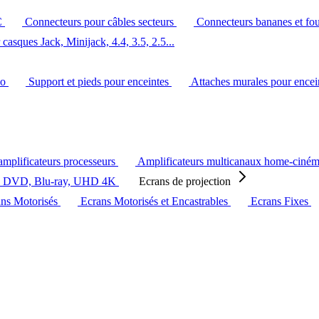
C
Connecteurs pour câbles secteurs
Connecteurs bananes et fo
casques Jack, Minijack, 4.4, 3.5, 2.5...
éo
Support et pieds pour enceintes
Attaches murales pour ence
amplificateurs processeurs
Amplificateurs multicanaux home-ciné
s DVD, Blu-ray, UHD 4K
Ecrans de projection
ans Motorisés
Ecrans Motorisés et Encastrables
Ecrans Fixes