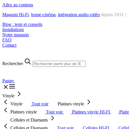
Allez au contenu
Magasin Hi-Fi
,
home-cinéma
,
intégra
tion audio-vidéo
depuis 1933 |
Blog : tests et conseils
Installations
Notre magasin
FAQ
Contact
Rechercher
Panier
Vinyle
Vinyle
Tout voir
Platines vinyle
Platines vinyle
Tout voir
Platines vinyle HI-FI
Plati
Cellules et Diamants
Cellules et Diamants
Tout voir
Cellules HI-FI
Cellu