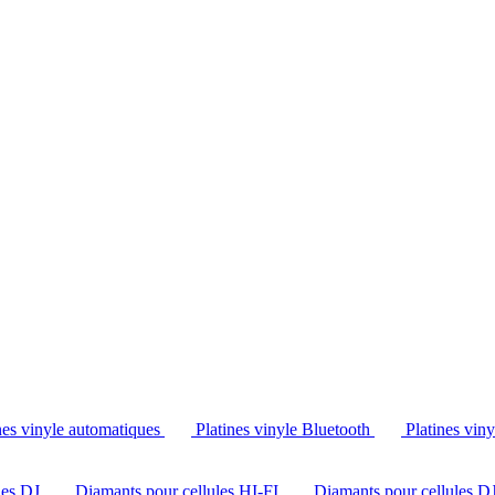
Tél. : +32 2 538 44 51 (mar-sam, 10h-12h30 et 14h-18h30)
nes vinyle automatiques
Platines vinyle Bluetooth
Platines vin
les DJ
Diamants pour cellules HI-FI
Diamants pour cellules D