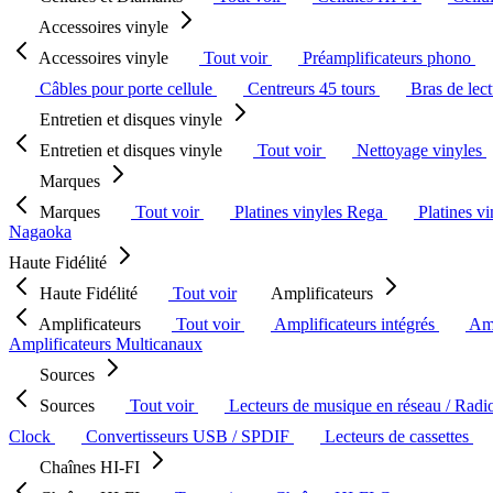
Accessoires vinyle
Accessoires vinyle
Tout voir
Préamplificateurs phono
Câbles pour porte cellule
Centreurs 45 tours
Bras de lec
Entretien et disques vinyle
Entretien et disques vinyle
Tout voir
Nettoyage vinyles
Marques
Marques
Tout voir
Platines vinyles Rega
Platines v
Nagaoka
Haute Fidélité
Haute Fidélité
Tout voir
Amplificateurs
Amplificateurs
Tout voir
Amplificateurs intégrés
Amp
Amplificateurs Multicanaux
Sources
Sources
Tout voir
Lecteurs de musique en réseau / Radi
Clock
Convertisseurs USB / SPDIF
Lecteurs de cassettes
Chaînes HI-FI