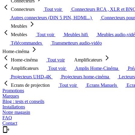
Connecteurs
Connecteurs
Tout voir
Connecteurs RCA , XLR et BN
Autres connecteurs (DIN 5 PIN, HDMI...)
Connecteurs pour 
Meubles
Meubles
Tout voir
Meubles hifi
Meubles audio-vid
Télécommandes
Transmetteurs audio-vidéo
Home-cinéma
Home-cinéma
Tout voir
Amplificateurs
Amplificateurs
Tout voir
Amplis Home-Cinéma
Pré
Projecteurs UHD-4K
Projecteurs home-cinéma
Lecteur
Ecrans de projection
Tout voir
Ecrans Manuels
Ecr
Promotions
Marques
Blog : tests et conseils
Installations
Notre magasin
FAQ
Contact