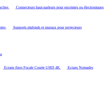
urches
Connecteurs haut-parleurs pour enceintes ou électroniques
intes
Supports plafonds et muraux pour projecteurs
ma
Ecrans fixes Focale Courte UHD 4K
Ecrans Nomades