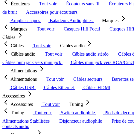
Écouteurs
Tout voir
Écouteurs sans fil
Écouteurs bl
de bruit
Accessoires pour écouteurs
Amplis casques
Baladeurs Audiophiles
Marques
Marques
Tout voir
Casques Hifi Focal
Casques Hif
Câbles
Câbles
Tout voir
Câbles audio
Câbles audio
Tout voir
Câbles audio stéréo
Câbles 
Câbles mini jack vers mini jack
Câbles mini jack vers RCA/Cin
Alimentations
Alimentations
Tout voir
Câbles secteurs
Barrettes s
Câbles USB
Câbles Ethernet
Câbles HDMI
Accessoires
Accessoires
Tout voir
Tuning
Tuning
Tout voir
Switch audiophile
Pieds de décou
Alimentations Stabilisées
Disjoncteur audiophile
Prise de co
contacts audio