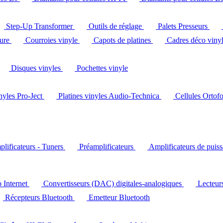
Step-Up Transformer
Outils de réglage
Palets Presseurs
ture
Courroies vinyle
Capots de platines
Cadres déco viny
Disques vinyles
Pochettes vinyle
inyles Pro-Ject
Platines vinyles Audio-Technica
Cellules Ortof
lificateurs - Tuners
Préamplificateurs
Amplificateurs de puis
o Internet
Convertisseurs (DAC) digitales-analogiques
Lecteu
Récepteurs Bluetooth
Emetteur Bluetooth