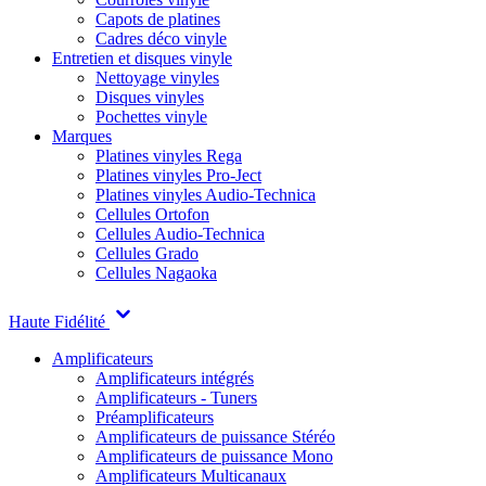
Capots de platines
Cadres déco vinyle
Entretien et disques vinyle
Nettoyage vinyles
Disques vinyles
Pochettes vinyle
Marques
Platines vinyles Rega
Platines vinyles Pro-Ject
Platines vinyles Audio-Technica
Cellules Ortofon
Cellules Audio-Technica
Cellules Grado
Cellules Nagaoka
Haute Fidélité
Amplificateurs
Amplificateurs intégrés
Amplificateurs - Tuners
Préamplificateurs
Amplificateurs de puissance Stéréo
Amplificateurs de puissance Mono
Amplificateurs Multicanaux