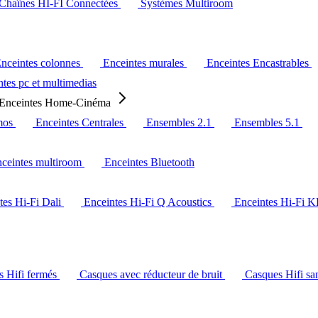
Chaînes HI-FI Connectées
Systèmes Multiroom
nceintes colonnes
Enceintes murales
Enceintes Encastrables
tes pc et multimedias
Enceintes Home-Cinéma
mos
Enceintes Centrales
Ensembles 2.1
Ensembles 5.1
ceintes multiroom
Enceintes Bluetooth
tes Hi-Fi Dali
Enceintes Hi-Fi Q Acoustics
Enceintes Hi-Fi 
s Hifi fermés
Casques avec réducteur de bruit
Casques Hifi san