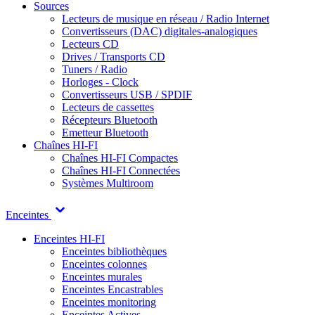
Sources
Lecteurs de musique en réseau / Radio Internet
Convertisseurs (DAC) digitales-analogiques
Lecteurs CD
Drives / Transports CD
Tuners / Radio
Horloges - Clock
Convertisseurs USB / SPDIF
Lecteurs de cassettes
Récepteurs Bluetooth
Emetteur Bluetooth
Chaînes HI-FI
Chaînes HI-FI Compactes
Chaînes HI-FI Connectées
Systèmes Multiroom
Enceintes
Enceintes HI-FI
Enceintes bibliothèques
Enceintes colonnes
Enceintes murales
Enceintes Encastrables
Enceintes monitoring
Enceintes Actives