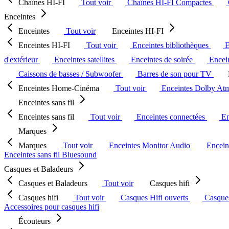
Chaînes HI-FI
Tout voir
Chaînes HI-FI Compactes
Enceintes
Enceintes
Tout voir
Enceintes HI-FI
Enceintes HI-FI
Tout voir
Enceintes bibliothèques
E
d'extérieur
Enceintes satellites
Enceintes de soirée
Encein
Caissons de basses / Subwoofer
Barres de son pour TV
Enceintes Home-Cinéma
Tout voir
Enceintes Dolby At
Enceintes sans fil
Enceintes sans fil
Tout voir
Enceintes connectées
En
Marques
Marques
Tout voir
Enceintes Monitor Audio
Encein
Enceintes sans fil Bluesound
Casques et Baladeurs
Casques et Baladeurs
Tout voir
Casques hifi
Casques hifi
Tout voir
Casques Hifi ouverts
Casque
Accessoires pour casques hifi
Écouteurs