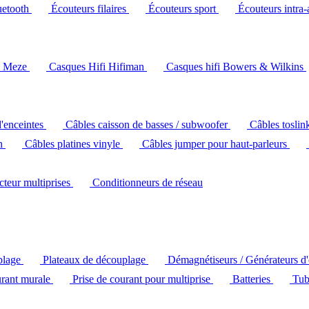
uetooth
Écouteurs filaires
Écouteurs sport
Écouteurs intra-
i Meze
Casques Hifi Hifiman
Casques hifi Bowers & Wilkins
d'enceintes
Câbles caisson de basses / subwoofer
Câbles toslin
ch
Câbles platines vinyle
Câbles jumper pour haut-parleurs
ecteur multiprises
Conditionneurs de réseau
plage
Plateaux de découplage
Démagnétiseurs / Générateurs d
urant murale
Prise de courant pour multiprise
Batteries
Tub