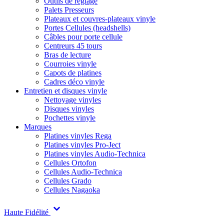
Outils de réglage
Palets Presseurs
Plateaux et couvres-plateaux vinyle
Portes Cellules (headshells)
Câbles pour porte cellule
Centreurs 45 tours
Bras de lecture
Courroies vinyle
Capots de platines
Cadres déco vinyle
Entretien et disques vinyle
Nettoyage vinyles
Disques vinyles
Pochettes vinyle
Marques
Platines vinyles Rega
Platines vinyles Pro-Ject
Platines vinyles Audio-Technica
Cellules Ortofon
Cellules Audio-Technica
Cellules Grado
Cellules Nagaoka
Haute Fidélité