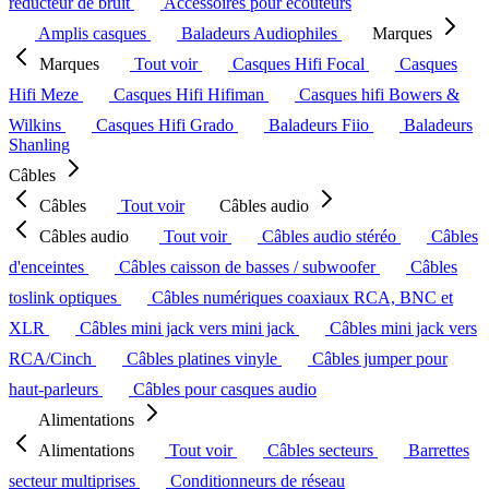
réducteur de bruit
Accessoires pour écouteurs
Amplis casques
Baladeurs Audiophiles
Marques
Marques
Tout voir
Casques Hifi Focal
Casques
Hifi Meze
Casques Hifi Hifiman
Casques hifi Bowers &
Wilkins
Casques Hifi Grado
Baladeurs Fiio
Baladeurs
Shanling
Câbles
Câbles
Tout voir
Câbles audio
Câbles audio
Tout voir
Câbles audio stéréo
Câbles
d'enceintes
Câbles caisson de basses / subwoofer
Câbles
toslink optiques
Câbles numériques coaxiaux RCA, BNC et
XLR
Câbles mini jack vers mini jack
Câbles mini jack vers
RCA/Cinch
Câbles platines vinyle
Câbles jumper pour
haut-parleurs
Câbles pour casques audio
Alimentations
Alimentations
Tout voir
Câbles secteurs
Barrettes
secteur multiprises
Conditionneurs de réseau