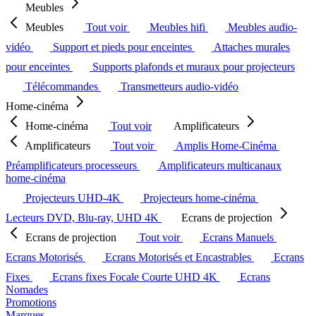
Meubles
Meubles
Tout voir
Meubles hifi
Meubles audio-
vidéo
Support et pieds pour enceintes
Attaches murales
pour enceintes
Supports plafonds et muraux pour projecteurs
Télécommandes
Transmetteurs audio-vidéo
Home-cinéma
Home-cinéma
Tout voir
Amplificateurs
Amplificateurs
Tout voir
Amplis Home-Cinéma
Préamplificateurs processeurs
Amplificateurs multicanaux
home-cinéma
Projecteurs UHD-4K
Projecteurs home-cinéma
Lecteurs DVD, Blu-ray, UHD 4K
Ecrans de projection
Ecrans de projection
Tout voir
Ecrans Manuels
Ecrans Motorisés
Ecrans Motorisés et Encastrables
Ecrans
Fixes
Ecrans fixes Focale Courte UHD 4K
Ecrans
Nomades
Promotions
Marques