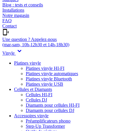
Blog : tests et conseils
Installations
Notre magasin
FAQ
Contact
Une question ? Appelez-nous
(mar-sam, 10h-12h30 et 14h-18h30)
Vinyle
Platines vinyle
Platines vinyle HI-FI
Platines vinyle automatiques
Platines vinyle Bluetooth
Platines vinyle USB
Cellules et Diamants
Cellules HI-FI
Cellules DJ
Diamants pour cellules HI-FI
Diamants pour cellules DJ
Accessoires vinyle
Préamplificateurs phono
Step-Up Transformer