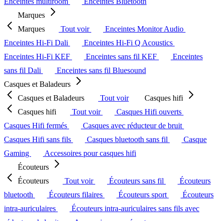
Enceintes multiroom
Enceintes Bluetooth
Marques
Marques
Tout voir
Enceintes Monitor Audio
Enceintes Hi-Fi Dali
Enceintes Hi-Fi Q Acoustics
Enceintes Hi-Fi KEF
Enceintes sans fil KEF
Enceintes
sans fil Dali
Enceintes sans fil Bluesound
Casques et Baladeurs
Casques et Baladeurs
Tout voir
Casques hifi
Casques hifi
Tout voir
Casques Hifi ouverts
Casques Hifi fermés
Casques avec réducteur de bruit
Casques Hifi sans fils
Casques bluetooth sans fil
Casque
Gaming
Accessoires pour casques hifi
Écouteurs
Écouteurs
Tout voir
Écouteurs sans fil
Écouteurs
bluetooth
Écouteurs filaires
Écouteurs sport
Écouteurs
intra-auriculaires
Écouteurs intra-auriculaires sans fils avec