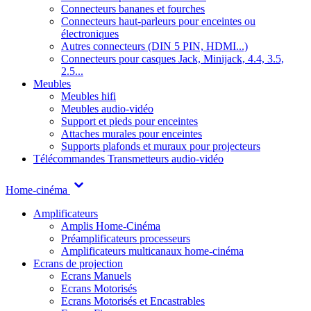
Connecteurs bananes et fourches
Connecteurs haut-parleurs pour enceintes ou
électroniques
Autres connecteurs (DIN 5 PIN, HDMI...)
Connecteurs pour casques Jack, Minijack, 4.4, 3.5,
2.5...
Meubles
Meubles hifi
Meubles audio-vidéo
Support et pieds pour enceintes
Attaches murales pour enceintes
Supports plafonds et muraux pour projecteurs
Télécommandes
Transmetteurs audio-vidéo
Home-cinéma
Amplificateurs
Amplis Home-Cinéma
Préamplificateurs processeurs
Amplificateurs multicanaux home-cinéma
Ecrans de projection
Ecrans Manuels
Ecrans Motorisés
Ecrans Motorisés et Encastrables