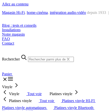
Allez au contenu
Magasin Hi-Fi
,
home-cinéma
,
intégra
tion audio-vidéo
depuis 1933 |
Tél. : +32 2 538 44 51 (mar-sam, 10h-12h30 et 14h-18h30)
Blog : tests et conseils
Installations
Notre magasin
FAQ
Contact
Rechercher
Panier
Vinyle
Vinyle
Tout voir
Platines vinyle
Platines vinyle
Tout voir
Platines vinyle HI-FI
Platines vinyle automatiques
Platines vinyle Bluetooth