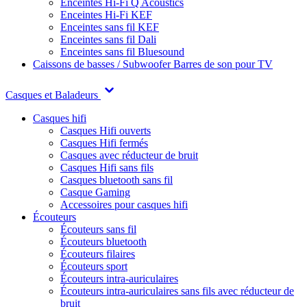
Enceintes Hi-Fi Q Acoustics
Enceintes Hi-Fi KEF
Enceintes sans fil KEF
Enceintes sans fil Dali
Enceintes sans fil Bluesound
Caissons de basses / Subwoofer
Barres de son pour TV
Casques et Baladeurs
Casques hifi
Casques Hifi ouverts
Casques Hifi fermés
Casques avec réducteur de bruit
Casques Hifi sans fils
Casques bluetooth sans fil
Casque Gaming
Accessoires pour casques hifi
Écouteurs
Écouteurs sans fil
Écouteurs bluetooth
Écouteurs filaires
Écouteurs sport
Écouteurs intra-auriculaires
Écouteurs intra-auriculaires sans fils avec réducteur de
bruit