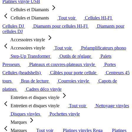
Platines vinyle USB
Cellules et Diamants
Cellules et Diamants
Tout voir
Cellules HI-FI
Cellules DJ
Diamants pour cellules HI-FI
Diamants pour
cellules DJ
Accessoires vinyle
Accessoires vinyle
Tout voir
Préamplificateurs phono
Step-Up Transformer
Outils de réglage
Palets
Presseurs
Plateaux et couvres-plateaux vinyle
Portes
Cellules (headshells)
Câbles pour porte cellule
Centreurs 45
tours
Bras de lecture
Courroies vinyle
Capots de
platines
Cadres déco vinyle
Entretien et disques vinyle
Entretien et disques vinyle
Tout voir
Nettoyage vinyles
Disques vinyles
Pochettes vinyle
Marques
Marques
Tout voir
Platines vinyles Rega
Platines