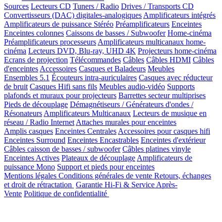
Sources
Lecteurs CD
Tuners / Radio
Drives / Transports CD
Convertisseurs (DAC) digitales-analogiques
Amplificateurs intégrés
Amplificateurs de puissance Stéréo
Préamplificateurs
Enceintes
Enceintes colonnes
Caissons de basses / Subwoofer
Home-cinéma
Préamplificateurs processeurs
Amplificateurs multicanaux home-
cinéma
Lecteurs DVD, Blu-ray, UHD 4K
Projecteurs home-cinéma
Ecrans de projection
Télécommandes
Câbles
Câbles HDMI
Câbles
d'enceintes
Accessoires
Casques et Baladeurs
Meubles
Ensembles 5.1
Écouteurs intra-auriculaires
Casques avec réducteur
de bruit
Casques Hifi sans fils
Meubles audio-vidéo
Supports
plafonds et muraux pour projecteurs
Barrettes secteur multiprises
Pieds de découplage
Démagnétiseurs / Générateurs d'ondes /
Résonateurs
Amplificateurs Multicanaux
Lecteurs de musique en
réseau / Radio Internet
Attaches murales pour enceintes
Amplis casques
Enceintes Centrales
Accessoires pour casques hifi
Enceintes Surround
Enceintes Encastrables
Enceintes d'extérieur
Câbles caisson de basses / subwoofer
Câbles platines vinyle
Enceintes Actives
Plateaux de découplage
Amplificateurs de
puissance Mono
Support et pieds pour enceintes
Mentions légales
Conditions générales de vente
Retours, échanges
et droit de rétractation
Garantie Hi-Fi & Service Après-
Vente
Politique de confidentialité