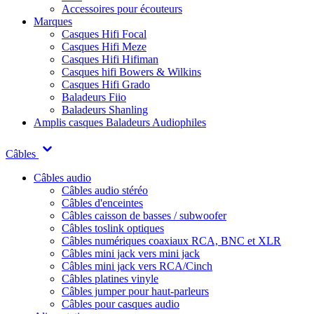
Accessoires pour écouteurs
Marques
Casques Hifi Focal
Casques Hifi Meze
Casques Hifi Hifiman
Casques hifi Bowers & Wilkins
Casques Hifi Grado
Baladeurs Fiio
Baladeurs Shanling
Amplis casques
Baladeurs Audiophiles
Câbles
Câbles audio
Câbles audio stéréo
Câbles d'enceintes
Câbles caisson de basses / subwoofer
Câbles toslink optiques
Câbles numériques coaxiaux RCA, BNC et XLR
Câbles mini jack vers mini jack
Câbles mini jack vers RCA/Cinch
Câbles platines vinyle
Câbles jumper pour haut-parleurs
Câbles pour casques audio