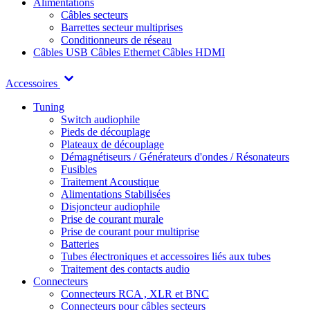
Alimentations
Câbles secteurs
Barrettes secteur multiprises
Conditionneurs de réseau
Câbles USB
Câbles Ethernet
Câbles HDMI
Accessoires
Tuning
Switch audiophile
Pieds de découplage
Plateaux de découplage
Démagnétiseurs / Générateurs d'ondes / Résonateurs
Fusibles
Traitement Acoustique
Alimentations Stabilisées
Disjoncteur audiophile
Prise de courant murale
Prise de courant pour multiprise
Batteries
Tubes électroniques et accessoires liés aux tubes
Traitement des contacts audio
Connecteurs
Connecteurs RCA , XLR et BNC
Connecteurs pour câbles secteurs