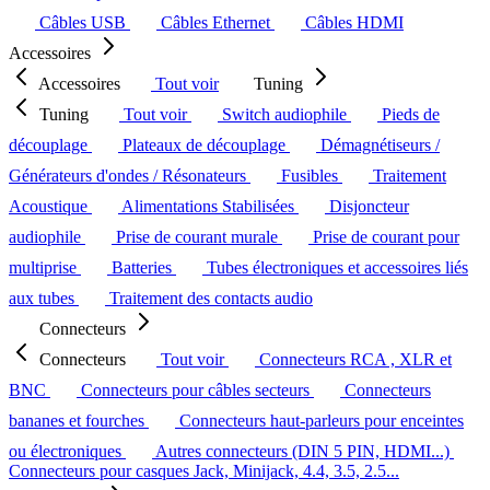
Câbles USB
Câbles Ethernet
Câbles HDMI
Accessoires
Accessoires
Tout voir
Tuning
Tuning
Tout voir
Switch audiophile
Pieds de
découplage
Plateaux de découplage
Démagnétiseurs /
Générateurs d'ondes / Résonateurs
Fusibles
Traitement
Acoustique
Alimentations Stabilisées
Disjoncteur
audiophile
Prise de courant murale
Prise de courant pour
multiprise
Batteries
Tubes électroniques et accessoires liés
aux tubes
Traitement des contacts audio
Connecteurs
Connecteurs
Tout voir
Connecteurs RCA , XLR et
BNC
Connecteurs pour câbles secteurs
Connecteurs
bananes et fourches
Connecteurs haut-parleurs pour enceintes
ou électroniques
Autres connecteurs (DIN 5 PIN, HDMI...)
Connecteurs pour casques Jack, Minijack, 4.4, 3.5, 2.5...