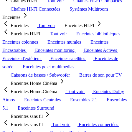
Chaînes HI-FI
Tout voir
Chaînes HI-FI Compactes
Chaînes HI-FI Connectées
Systèmes Multiroom
Enceintes
Enceintes
Tout voir
Enceintes HI-FI
Enceintes HI-FI
Tout voir
Enceintes bibliothèques
Enceintes colonnes
Enceintes murales
Enceintes
Encastrables
Enceintes monitoring
Enceintes Actives
Enceintes d'extérieur
Enceintes satellites
Enceintes de
soirée
Enceintes pc et multimedias
Caissons de basses / Subwoofer
Barres de son pour TV
Enceintes Home-Cinéma
Enceintes Home-Cinéma
Tout voir
Enceintes Dolby
Atmos
Enceintes Centrales
Ensembles 2.1
Ensembles
5.1
Enceintes Surround
Enceintes sans fil
Enceintes sans fil
Tout voir
Enceintes connectées