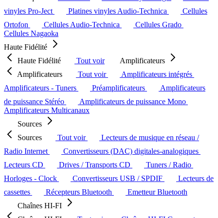
vinyles Pro-Ject
Platines vinyles Audio-Technica
Cellules
Ortofon
Cellules Audio-Technica
Cellules Grado
Cellules Nagaoka
Haute Fidélité
Haute Fidélité
Tout voir
Amplificateurs
Amplificateurs
Tout voir
Amplificateurs intégrés
Amplificateurs - Tuners
Préamplificateurs
Amplificateurs
de puissance Stéréo
Amplificateurs de puissance Mono
Amplificateurs Multicanaux
Sources
Sources
Tout voir
Lecteurs de musique en réseau /
Radio Internet
Convertisseurs (DAC) digitales-analogiques
Lecteurs CD
Drives / Transports CD
Tuners / Radio
Horloges - Clock
Convertisseurs USB / SPDIF
Lecteurs de
cassettes
Récepteurs Bluetooth
Emetteur Bluetooth
Chaînes HI-FI