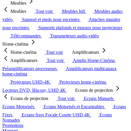
Meubles
Meubles
Tout voir
Meubles hifi
Meubles audio-
vidéo
Support et pieds pour enceintes
Attaches murales
pour enceintes
Supports plafonds et muraux pour projecteurs
Télécommandes
Transmetteurs audio-vidéo
Home-cinéma
Home-cinéma
Tout voir
Amplificateurs
Amplificateurs
Tout voir
Amplis Home-Cinéma
Préamplificateurs processeurs
Amplificateurs multicanaux
home-cinéma
Projecteurs UHD-4K
Projecteurs home-cinéma
Lecteurs DVD, Blu-ray, UHD 4K
Ecrans de projection
Ecrans de projection
Tout voir
Ecrans Manuels
Ecrans Motorisés
Ecrans Motorisés et Encastrables
Ecrans
Fixes
Ecrans fixes Focale Courte UHD 4K
Ecrans
Nomades
Promotions
Marques