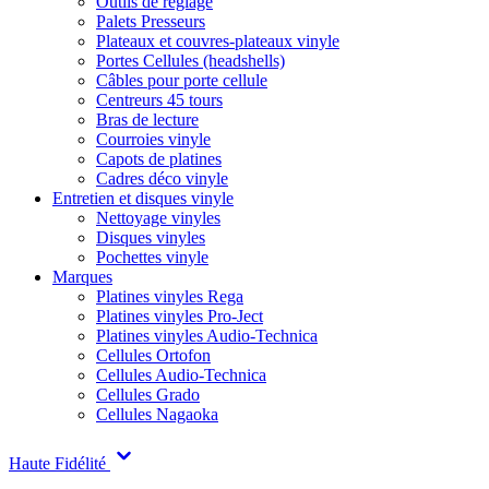
Outils de réglage
Palets Presseurs
Plateaux et couvres-plateaux vinyle
Portes Cellules (headshells)
Câbles pour porte cellule
Centreurs 45 tours
Bras de lecture
Courroies vinyle
Capots de platines
Cadres déco vinyle
Entretien et disques vinyle
Nettoyage vinyles
Disques vinyles
Pochettes vinyle
Marques
Platines vinyles Rega
Platines vinyles Pro-Ject
Platines vinyles Audio-Technica
Cellules Ortofon
Cellules Audio-Technica
Cellules Grado
Cellules Nagaoka
Haute Fidélité