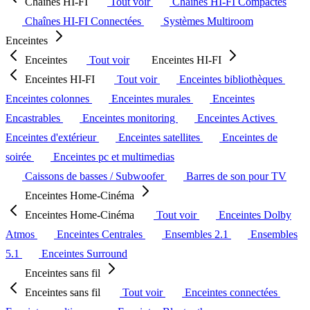
Chaînes HI-FI
Tout voir
Chaînes HI-FI Compactes
Chaînes HI-FI Connectées
Systèmes Multiroom
Enceintes
Enceintes
Tout voir
Enceintes HI-FI
Enceintes HI-FI
Tout voir
Enceintes bibliothèques
Enceintes colonnes
Enceintes murales
Enceintes
Encastrables
Enceintes monitoring
Enceintes Actives
Enceintes d'extérieur
Enceintes satellites
Enceintes de
soirée
Enceintes pc et multimedias
Caissons de basses / Subwoofer
Barres de son pour TV
Enceintes Home-Cinéma
Enceintes Home-Cinéma
Tout voir
Enceintes Dolby
Atmos
Enceintes Centrales
Ensembles 2.1
Ensembles
5.1
Enceintes Surround
Enceintes sans fil
Enceintes sans fil
Tout voir
Enceintes connectées