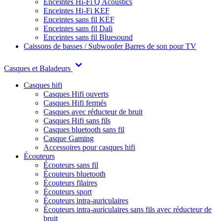
Enceintes Hi-Fi Q Acoustics
Enceintes Hi-Fi KEF
Enceintes sans fil KEF
Enceintes sans fil Dali
Enceintes sans fil Bluesound
Caissons de basses / Subwoofer
Barres de son pour TV
Casques et Baladeurs
Casques hifi
Casques Hifi ouverts
Casques Hifi fermés
Casques avec réducteur de bruit
Casques Hifi sans fils
Casques bluetooth sans fil
Casque Gaming
Accessoires pour casques hifi
Écouteurs
Écouteurs sans fil
Écouteurs bluetooth
Écouteurs filaires
Écouteurs sport
Écouteurs intra-auriculaires
Écouteurs intra-auriculaires sans fils avec réducteur de
bruit