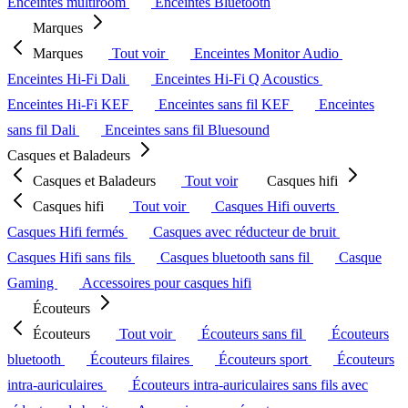
Enceintes multiroom
Enceintes Bluetooth
Marques
Marques
Tout voir
Enceintes Monitor Audio
Enceintes Hi-Fi Dali
Enceintes Hi-Fi Q Acoustics
Enceintes Hi-Fi KEF
Enceintes sans fil KEF
Enceintes
sans fil Dali
Enceintes sans fil Bluesound
Casques et Baladeurs
Casques et Baladeurs
Tout voir
Casques hifi
Casques hifi
Tout voir
Casques Hifi ouverts
Casques Hifi fermés
Casques avec réducteur de bruit
Casques Hifi sans fils
Casques bluetooth sans fil
Casque
Gaming
Accessoires pour casques hifi
Écouteurs
Écouteurs
Tout voir
Écouteurs sans fil
Écouteurs
bluetooth
Écouteurs filaires
Écouteurs sport
Écouteurs
intra-auriculaires
Écouteurs intra-auriculaires sans fils avec