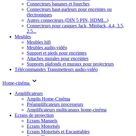
Connecteurs bananes et fourches
Connecteurs haut-parleurs pour enceintes ou
électroniques
Autres connecteurs (DIN 5 PIN, HDMI...)
Connecteurs pour casques Jack, Minijack, 4.4, 3.5,
2.5...
Meubles
Meubles hifi
Meubles audio-vidéo
Support et pieds pour enceintes
Attaches murales pour enceintes
Supports plafonds et muraux pour projecteurs
Télécommandes
Transmetteurs audio-vidéo
Home-cinéma
Amplificateurs
Amplis Home-Cinéma
Préamplificateurs processeurs
Amplificateurs multicanaux home-cinéma
Ecrans de projection
Ecrans Manuels
Ecrans Motorisés
Ecrans Motorisés et Encastrables