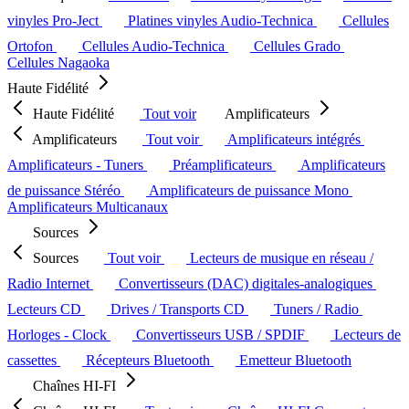
vinyles Pro-Ject
Platines vinyles Audio-Technica
Cellules
Ortofon
Cellules Audio-Technica
Cellules Grado
Cellules Nagaoka
Haute Fidélité
Haute Fidélité
Tout voir
Amplificateurs
Amplificateurs
Tout voir
Amplificateurs intégrés
Amplificateurs - Tuners
Préamplificateurs
Amplificateurs
de puissance Stéréo
Amplificateurs de puissance Mono
Amplificateurs Multicanaux
Sources
Sources
Tout voir
Lecteurs de musique en réseau /
Radio Internet
Convertisseurs (DAC) digitales-analogiques
Lecteurs CD
Drives / Transports CD
Tuners / Radio
Horloges - Clock
Convertisseurs USB / SPDIF
Lecteurs de
cassettes
Récepteurs Bluetooth
Emetteur Bluetooth
Chaînes HI-FI