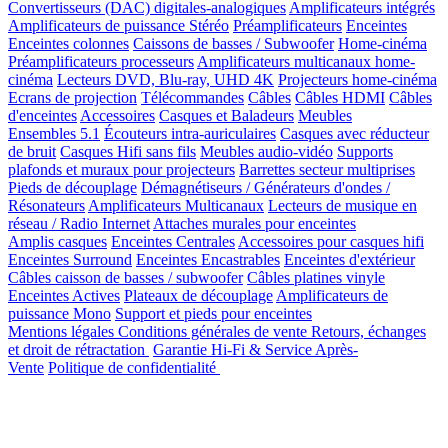
Convertisseurs (DAC) digitales-analogiques
Amplificateurs intégrés
Amplificateurs de puissance Stéréo
Préamplificateurs
Enceintes
Enceintes colonnes
Caissons de basses / Subwoofer
Home-cinéma
Préamplificateurs processeurs
Amplificateurs multicanaux home-
cinéma
Lecteurs DVD, Blu-ray, UHD 4K
Projecteurs home-cinéma
Ecrans de projection
Télécommandes
Câbles
Câbles HDMI
Câbles
d'enceintes
Accessoires
Casques et Baladeurs
Meubles
Ensembles 5.1
Écouteurs intra-auriculaires
Casques avec réducteur
de bruit
Casques Hifi sans fils
Meubles audio-vidéo
Supports
plafonds et muraux pour projecteurs
Barrettes secteur multiprises
Pieds de découplage
Démagnétiseurs / Générateurs d'ondes /
Résonateurs
Amplificateurs Multicanaux
Lecteurs de musique en
réseau / Radio Internet
Attaches murales pour enceintes
Amplis casques
Enceintes Centrales
Accessoires pour casques hifi
Enceintes Surround
Enceintes Encastrables
Enceintes d'extérieur
Câbles caisson de basses / subwoofer
Câbles platines vinyle
Enceintes Actives
Plateaux de découplage
Amplificateurs de
puissance Mono
Support et pieds pour enceintes
Mentions légales
Conditions générales de vente
Retours, échanges
et droit de rétractation
Garantie Hi-Fi & Service Après-
Vente
Politique de confidentialité