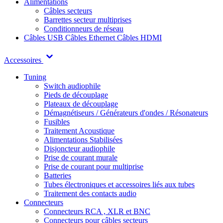
Alimentations
Câbles secteurs
Barrettes secteur multiprises
Conditionneurs de réseau
Câbles USB
Câbles Ethernet
Câbles HDMI
Accessoires
Tuning
Switch audiophile
Pieds de découplage
Plateaux de découplage
Démagnétiseurs / Générateurs d'ondes / Résonateurs
Fusibles
Traitement Acoustique
Alimentations Stabilisées
Disjoncteur audiophile
Prise de courant murale
Prise de courant pour multiprise
Batteries
Tubes électroniques et accessoires liés aux tubes
Traitement des contacts audio
Connecteurs
Connecteurs RCA , XLR et BNC
Connecteurs pour câbles secteurs