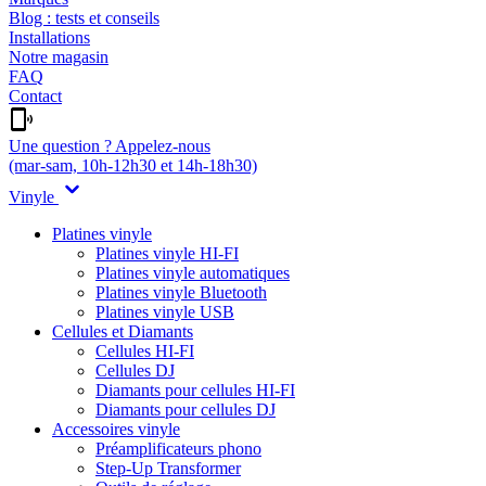
Blog : tests et conseils
Installations
Notre magasin
FAQ
Contact
Une question ? Appelez-nous
(mar-sam, 10h-12h30 et 14h-18h30)
Vinyle
Platines vinyle
Platines vinyle HI-FI
Platines vinyle automatiques
Platines vinyle Bluetooth
Platines vinyle USB
Cellules et Diamants
Cellules HI-FI
Cellules DJ
Diamants pour cellules HI-FI
Diamants pour cellules DJ
Accessoires vinyle
Préamplificateurs phono
Step-Up Transformer