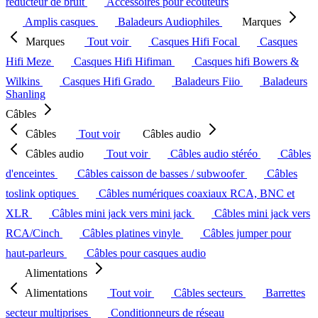
réducteur de bruit
Accessoires pour écouteurs
Amplis casques
Baladeurs Audiophiles
Marques
Marques
Tout voir
Casques Hifi Focal
Casques
Hifi Meze
Casques Hifi Hifiman
Casques hifi Bowers &
Wilkins
Casques Hifi Grado
Baladeurs Fiio
Baladeurs
Shanling
Câbles
Câbles
Tout voir
Câbles audio
Câbles audio
Tout voir
Câbles audio stéréo
Câbles
d'enceintes
Câbles caisson de basses / subwoofer
Câbles
toslink optiques
Câbles numériques coaxiaux RCA, BNC et
XLR
Câbles mini jack vers mini jack
Câbles mini jack vers
RCA/Cinch
Câbles platines vinyle
Câbles jumper pour
haut-parleurs
Câbles pour casques audio
Alimentations
Alimentations
Tout voir
Câbles secteurs
Barrettes
secteur multiprises
Conditionneurs de réseau