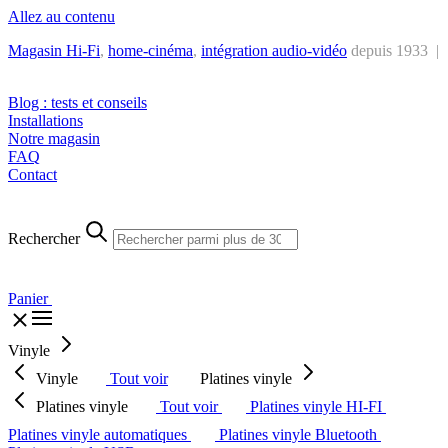
Allez au contenu
Magasin Hi-Fi
,
home-cinéma
,
intégra
tion audio-vidéo
depuis 1933 |
Tél. : +32 2 538 44 51 (mar-sam, 10h-12h30 et 14h-18h30)
Blog : tests et conseils
Installations
Notre magasin
FAQ
Contact
Rechercher
Panier
Vinyle
Vinyle
Tout voir
Platines vinyle
Platines vinyle
Tout voir
Platines vinyle HI-FI
Platines vinyle automatiques
Platines vinyle Bluetooth