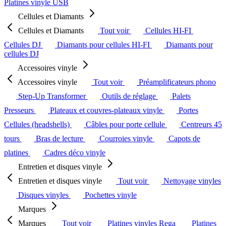
Platines vinyle USB
Cellules et Diamants
Cellules et Diamants
Tout voir
Cellules HI-FI
Cellules DJ
Diamants pour cellules HI-FI
Diamants pour
cellules DJ
Accessoires vinyle
Accessoires vinyle
Tout voir
Préamplificateurs phono
Step-Up Transformer
Outils de réglage
Palets
Presseurs
Plateaux et couvres-plateaux vinyle
Portes
Cellules (headshells)
Câbles pour porte cellule
Centreurs 45
tours
Bras de lecture
Courroies vinyle
Capots de
platines
Cadres déco vinyle
Entretien et disques vinyle
Entretien et disques vinyle
Tout voir
Nettoyage vinyles
Disques vinyles
Pochettes vinyle
Marques
Marques
Tout voir
Platines vinyles Rega
Platines