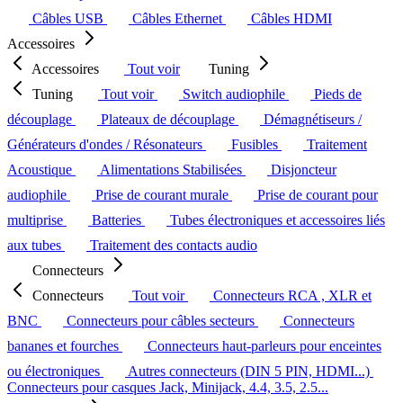
Câbles USB
Câbles Ethernet
Câbles HDMI
Accessoires
Accessoires
Tout voir
Tuning
Tuning
Tout voir
Switch audiophile
Pieds de
découplage
Plateaux de découplage
Démagnétiseurs /
Générateurs d'ondes / Résonateurs
Fusibles
Traitement
Acoustique
Alimentations Stabilisées
Disjoncteur
audiophile
Prise de courant murale
Prise de courant pour
multiprise
Batteries
Tubes électroniques et accessoires liés
aux tubes
Traitement des contacts audio
Connecteurs
Connecteurs
Tout voir
Connecteurs RCA , XLR et
BNC
Connecteurs pour câbles secteurs
Connecteurs
bananes et fourches
Connecteurs haut-parleurs pour enceintes
ou électroniques
Autres connecteurs (DIN 5 PIN, HDMI...)
Connecteurs pour casques Jack, Minijack, 4.4, 3.5, 2.5...