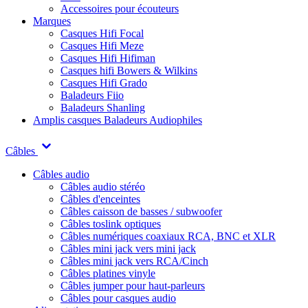
Accessoires pour écouteurs
Marques
Casques Hifi Focal
Casques Hifi Meze
Casques Hifi Hifiman
Casques hifi Bowers & Wilkins
Casques Hifi Grado
Baladeurs Fiio
Baladeurs Shanling
Amplis casques
Baladeurs Audiophiles
Câbles
Câbles audio
Câbles audio stéréo
Câbles d'enceintes
Câbles caisson de basses / subwoofer
Câbles toslink optiques
Câbles numériques coaxiaux RCA, BNC et XLR
Câbles mini jack vers mini jack
Câbles mini jack vers RCA/Cinch
Câbles platines vinyle
Câbles jumper pour haut-parleurs
Câbles pour casques audio