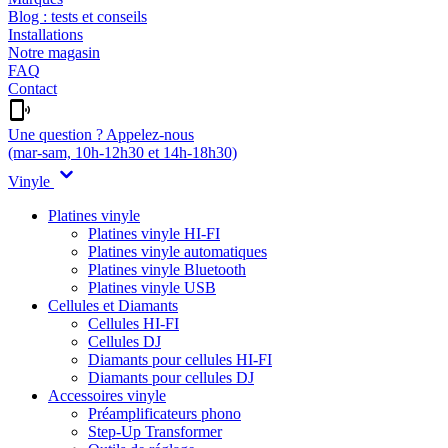
Blog : tests et conseils
Installations
Notre magasin
FAQ
Contact
Une question ? Appelez-nous
(mar-sam, 10h-12h30 et 14h-18h30)
Vinyle
Platines vinyle
Platines vinyle HI-FI
Platines vinyle automatiques
Platines vinyle Bluetooth
Platines vinyle USB
Cellules et Diamants
Cellules HI-FI
Cellules DJ
Diamants pour cellules HI-FI
Diamants pour cellules DJ
Accessoires vinyle
Préamplificateurs phono
Step-Up Transformer