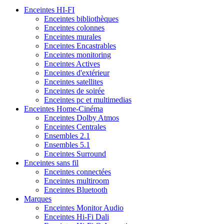
Enceintes HI-FI
Enceintes bibliothèques
Enceintes colonnes
Enceintes murales
Enceintes Encastrables
Enceintes monitoring
Enceintes Actives
Enceintes d'extérieur
Enceintes satellites
Enceintes de soirée
Enceintes pc et multimedias
Enceintes Home-Cinéma
Enceintes Dolby Atmos
Enceintes Centrales
Ensembles 2.1
Ensembles 5.1
Enceintes Surround
Enceintes sans fil
Enceintes connectées
Enceintes multiroom
Enceintes Bluetooth
Marques
Enceintes Monitor Audio
Enceintes Hi-Fi Dali